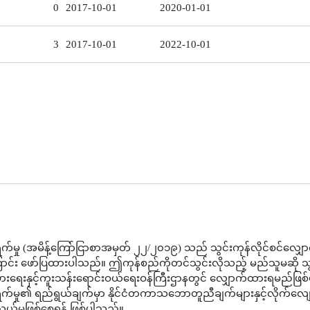
0
2017-10-01
2020-01-01
3
2017-10-01
2022-10-01
က်မှု (အမိန့်ကြော်ငြာစာအမှတ် ၂၂/၂၀၁၉) သည် သွင်းကုန်လိုင်စင်လျှ
ောင်း ဖော်ပြထားပါသည်။ ဤကုန်စည်ကိုတင်သွင်းလိုသည့် မည်သူမဆို သွ
ီးပွားရေးနှင့်ကူးသန်းရောင်းဝယ်ရေးဝန်ကြီးဌာနတွင် လျှောက်ထားရမည်ဖြ
က်မှု၏ ရည်ရွယ်ချက်မှာ နိုင်ငံတကာသဘောတူညီချက်များနှင့်လိုက်လျ
ွယ်မှုဖြစ်စေရန် ဖြစ်ပါသည်။