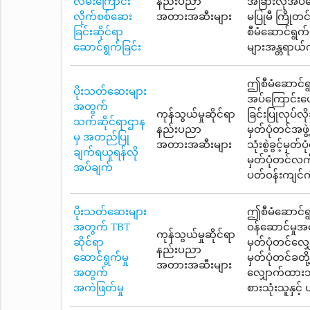
လမ်းကြောင်း
နည်းပညာ
အခြားလိုအပ်သ
လိုက်စစ်ဆေး
အတားအဆီးများ
မပြုမီ ကြိုတ
ခြင်းဆိုင်ရာ
စီမံဆောင်ရွက
ဆောင်ရွက်ခြင်း
များအန္တရာယ်က
ဤစီမံဆောင်ရွ
ပိုးသတ်ဆေးများ
အပ်ကြောင်းဖေ
အတွက်
ကုန်သွယ်မှုဆိုင်ရာ
ခြင်းပြုလုပ်
သက်ဆိုင်ရာဌာန
နည်းပညာ
မှတ်ပုံတင်အဖွ
မှ အတည်ပြု
အတားအဆီးများ
သုံးစွဲခွင့်မှ
ချက်ရယူရန်လို
မှတ်ပုံတင်လက်
အပ်ချက်
ပတ်ဝန်းကျင်က
ပိုးသတ်ဆေးများ
ဤစီမံဆောင်ရွက
အတွက် TBT
ဝန်ဆောင်မှု
ကုန်သွယ်မှုဆိုင်ရာ
ဆိုင်ရာ
မှတ်ပုံတင်လျှ
နည်းပညာ
ဆောင်ရွက်မှု
မှတ်ပုံတင်ခတိ
အတားအဆီးများ
အတွက်
လျှောက်ထားသ
အကဲဖြတ်မှု
စားသုံးသူနှင