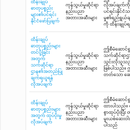
ထိန်းချုပ်
ကုန်သွယ်မှုဆိုင်ရာ
လိုအပ်ချက်ကိ
ဓာတုပစ္စည်း
နည်းပညာ
ပင်ရင်းနိုင်
များ၏ပင်ရင်း
အတားအဆီးများ
မှု၏ရည်ရွယ်ခ
နိုင်ငံဖော်ပြချက်
ကို ထိန်းချုပ
ထိန်းချုပ်
ဓာတုပစ္စည်းများ
ဤစီမံဆောင်ရွက
တင်ပို့ခြင်း
ကုန်သွယ်မှုဆိုင်ရာ
သက်ဆိုင်ရာဌာ
အတွက်
နည်းပညာ
သွင်းလိုသူသည
သက်ဆိုင်ရာ
အတားအဆီးများ
ဖြစ်ပါသည်။ ဤ
ဌာန၏အတည်ပြု
တတ်သော ဆေးဝါ
ချက်ရယူရန်
လိုအပ်ချက်
ဤစီမံဆောင်ရွက
ထိန်းချုပ်
ကုန်သွယ်မှုဆိုင်ရာ
ထားပါသည်။ ထိန
ဓာတုပစ္စည်းများ
နည်းပညာ
စွာထုပ်ပိုးပ
အတွက် ထုပ်ပိုးမှု
အတားအဆီးများ
မူးယစ်ဆေးဝါးန
လိုအပ်ချက်
ပါသည်