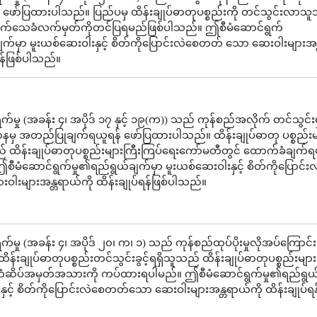
ု ဖော်ပြထားပါသည်။ ပြည်ပမှ ထိန်းချုပ်ဓာတုပစ္စည်းကို တင်သွင်းလာသ
ငံသက်သေခံလက်မှတ်ကိုတင်ပြရမည်ဖြစ်ပါသည်။ ဤစီမံဆောင်ရွက်
ျက်မှာ မူးယစ်ဆေးဝါးနှင့် စိတ်ကိုပြောင်းလဲစေတတ် သော ဆေးဝါးများအန
်ရန်ဖြစ်ပါသည်။
်မှု (အခန်း ၄၊ အပိုဒ် ၁၇ နှင့် ၁၉(က)) သည် ကုန်စည်အလိုက် တင်သွင်
နမှ အတည်ပြုချက်ရယူရန် ဖော်ပြထားပါသည်။ ထိန်းချုပ်ဓာတု ပစ္စည်း
် ထိန်းချုပ်ဓာတုပစ္စည်းများကြီးကြပ်ရေးကော်မတီတွင် ထောက်ခံချက်
စီမံဆောင်ရွက်မှု၏ရည်ရွယ်ချက်မှာ မူးယစ်ဆေးဝါးနှင့် စိတ်ကိုပြောင်း
းများအန္တရာယ်ကို ထိန်းချုပ်ရန်ဖြစ်ပါသည်။
်မှု (အခန်း ၄၊ အပိုဒ် ၂၀၊ က၊ ၁) သည် ကုန်စည်ထုပ်ပိုးမှုလိုအပ်ကြောင်း
်းချုပ်ဓာတုပစ္စည်းတင်သွင်းခွင့်ရရှိသူသည် ထိန်းချုပ်ဓာတုပစ္စည်းများကိ
ြီး တံဆိပ်အမှတ်အသားကို ကပ်ထားရပါမည်။ ဤစီမံဆောင်ရွက်မှု၏ရည်ရွယ
ှင့် စိတ်ကိုပြောင်းလဲစေတတ်သော ဆေးဝါးများအန္တရာယ်ကို ထိန်းချုပ်ရန