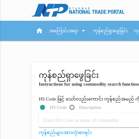
home
arrow_drop_down
အကြောင်းအရာ
ကုန်စည်ရှာဖွေခြင်း
ကု
arrow_drop_down
ပြည်ပစည်းမျဉ်းများ
ကုန်စည်ရှာဖွေခြင်း
Instructions for using commodity search function
HS Code ဖြင့် သော်လည်းကောင်း ကုန်စည်အမည် ကိုရိ
HS Code
Description
ကုန်စည်များအားလုံးစာရင်း