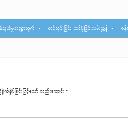
arrow_drop_down
arrow_drop_down
န်သွယ်မှုဘဏ္ဍာတိုက်
တင်သွင်းခြင်း၊ တင်ပို့ခြင်းလမ်းညွှန်
ဝန်
ုက်နှိပ်ခြင်းဖြင့်သော် လည်းကောင်း *