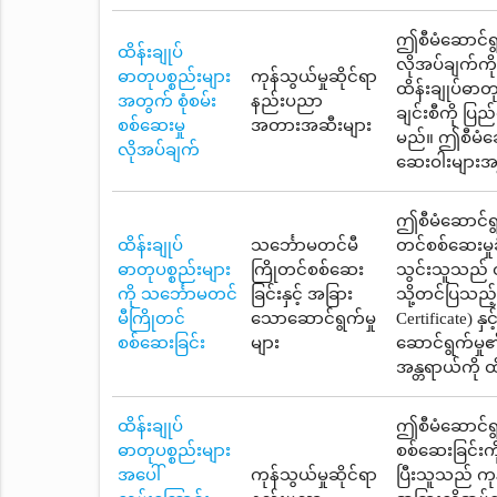
ဤစီမံဆောင်ရွ
ထိန်းချုပ်
လိုအပ်ချက်ကိ
ဓာတုပစ္စည်းများ
ကုန်သွယ်မှုဆိုင်ရာ
ထိန်းချုပ်ဓာတ
အတွက် စုံစမ်း
နည်းပညာ
ချင်းစီကို ပြ
စစ်ဆေးမှု
အတားအဆီးများ
မည်။ ဤစီမံဆေ
လိုအပ်ချက်
ဆေးဝါးများအန္
ဤစီမံဆောင်ရွက
ထိန်းချုပ်
သင်္ဘောမတင်မီ
တင်စစ်ဆေးမှု
ဓာတုပစ္စည်းများ
ကြိုတင်စစ်ဆေး
သွင်းသူသည် ထ
ကို သင်္ဘောမတင်
ခြင်းနှင့် အခြား
သို့တင်ပြသည်
မီကြိုတင်
သောဆောင်ရွက်မှု
Certificate)
စစ်ဆေးခြင်း
များ
ဆောင်ရွက်မှု
အန္တရာယ်ကို ထ
ထိန်းချုပ်
ဤစီမံဆောင်ရွက
ဓာတုပစ္စည်းများ
စစ်ဆေးခြင်းကိ
အပေါ်
ကုန်သွယ်မှုဆိုင်ရာ
ပြီးသူသည် ကုန