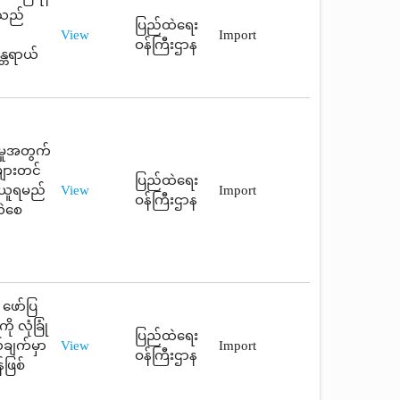
ူသည်
ပြည်ထဲရေး
View
Import
ဝန်ကြီးဌာန
္တရာယ်
းမှုအတွက်
များတင်
ပြည်ထဲရေး
ရယူရမည်
View
Import
ဝန်ကြီးဌာန
လဲစေ
 ဖော်ပြ
ု လုံခြုံ
ပြည်ထဲရေး
်ချက်မှာ
View
Import
ဝန်ကြီးဌာန
်ဖြစ်