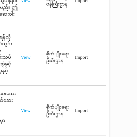
င်းခြင်း
View
Import
ဝန်ကြီးဌာန
ပြရမည်။ ဤ
 ဆေးဝါး
န်လို
်သွင်း
်
စိုက်ပျိုးရေး
မ်းသပ်
View
Import
ဦးစီးဌာန
ဲခွင့်
ှင့်
ရမှပေးသော
သတ်ဆေး
စိုက်ပျိုးရေး
View
Import
ဦးစီးဌာန
မှာ