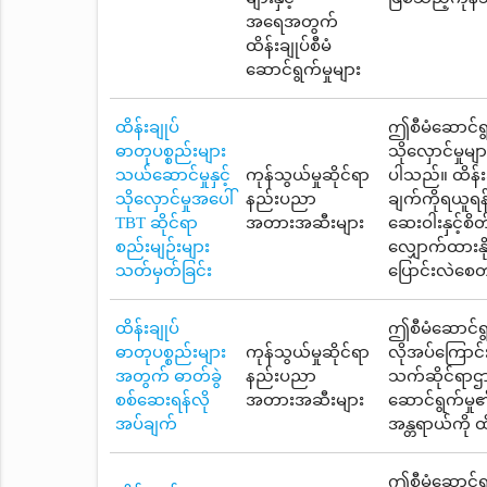
အရေအတွက်
ထိန်းချုပ်စီမံ
ဆောင်ရွက်မှုများ
ထိန်းချုပ်
ဤစီမံဆောင်ရွက
ဓာတုပစ္စည်းများ
သိုလှောင်မှုမ
သယ်ဆောင်မှုနှင့်
ကုန်သွယ်မှုဆိုင်ရာ
ပါသည်။ ထိန်းခ
သိုလှောင်မှုအပေါ်
နည်းပညာ
ချက်ကိုရယူရန်
TBT ဆိုင်ရာ
အတားအဆီးများ
ဆေးဝါးနှင့်စ
စည်းမျဉ်းများ
လျှောက်ထားနိ
သတ်မှတ်ခြင်း
ပြောင်းလဲစေတ
ထိန်းချုပ်
ဤစီမံဆောင်ရွက
ဓာတုပစ္စည်းများ
ကုန်သွယ်မှုဆိုင်ရာ
လိုအပ်ကြောင်
အတွက် ဓာတ်ခွဲ
နည်းပညာ
သက်ဆိုင်ရာဌာ
စစ်ဆေးရန်လို
အတားအဆီးများ
ဆောင်ရွက်မှု
အပ်ချက်
အန္တရာယ်ကို ထ
ဤစီမံဆောင်ရွက