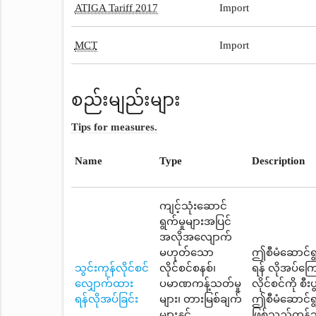
ATIGA Tariff 2017
Import
MCT
Import
စည်းမျည်းများ
Tips for measures.
Name
Type
Description
ကျင့်သုံးဆောင်
ရွက်မှုများအပြင်
အလိုအလျောက်
မဟုတ်သော
ဤစီမံဆောင်ရွ
သွင်းကုန်လိုင်စင်
လိုင်စင်စနစ်၊
ရန် လိုအပ်ကြ
လျှောက်ထား
ပမာဏကန့်သတ်မှု
လိုင်စင်ကို စ
ရန်လိုအပ်ခြင်း
များ၊ တားမြစ်ချက်
ဤစီမံဆောင်ရွ
များနှင့်
ဖြစ်သည့်ကုန်သ