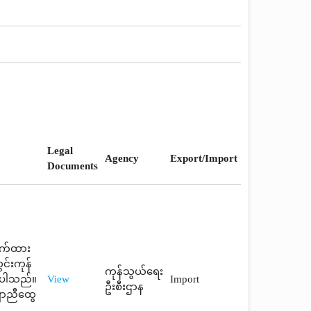
Legal
Agency
Export/Import
Documents
ောက်ထား
င်းကုန်
ကုန်သွယ်ရေး
စ်ပါသည်။
View
Import
ဦးစီးဌာန
ောညီထွေ