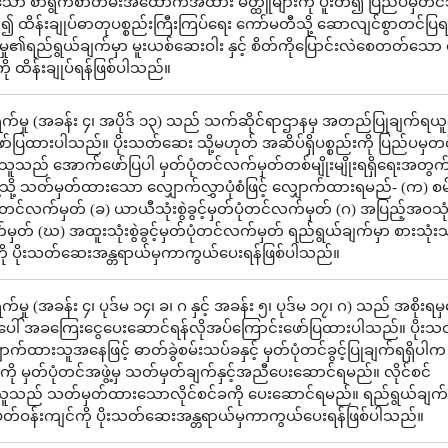
ော စာရွက်စာတမ်းအထောက်အထား မိတ္ထူများကို ပူးတဲ၍ ပြည်ပမှတင်သွ
င်၍ ထိန်းချုပ်ဓာတုပစ္စည်းကြီးကြပ်ရေး ကော်မတီသို့ ဆောလျင်စွာတင်
်မှု၏ရည်ရွယ်ချက်မှာ မူးယစ်ဆေးဝါး နှင့် စိတ်ကိုပြောင်းလဲစေတတ်သော
ို ထိန်းချုပ်ရန်ဖြစ်ပါသည်။
က်မှု (အခန်း ၄၊ အပိုဒ် ၁၃) သည် သက်ဆိုင်ရာဌာနမှ အတည်ပြုချက်ရယူရ
ာ်ပြထားပါသည်။ ပိုးသတ်ဆေး သို့မဟုတ် အဆိပ်ရှိပစ္စည်းကို ပြည်ပမှတင
လိုသူသည် အောက်ဖော်ပြပါ မှတ်ပုံတင်လက်မှတ်တစ်မျိုးမျိုးရရှိရေးအတွက
ဲ့သို့ သတ်မှတ်ထားသော လျှောက်လွှာပုံစံဖြင့် လျှောက်ထားရမည်- (က) စ
တ်ပုံတင်လက်မှတ် (ခ) ယာယီသုံးစွဲခွင့်မှတ်ပုံတင်လက်မှတ် (ဂ) အပြည့်အဝသုံးစွ
မှတ် (ဃ) အထူးသုံးစွဲခွင့်မှတ်ပုံတင်လက်မှတ် ရည်ရွယ်ချက်မှာ စားသုံးသူန
ို ပိုးသတ်ဆေးအန္တရာယ်မှကာကွယ်ပေးရန်ဖြစ်ပါသည်။
်မှု (အခန်း ၄၊ ပုဒ်မ ၁၄၊ ခ၊ ဂ နှင့် အခန်း ၅၊ ပုဒ်မ ၁၇၊ ဂ) သည် အစိုး
အပေါ် အခကြေးငွေပေးဆောင်ရန်လိုအပ်ကြောင်းဖော်ပြထားပါသည်။ ပိုး
ောက်ထားသူအနေဖြင့် ဓာတ်ခွဲစမ်းသပ်ခနှင့် မှတ်ပုံတင်ခွင့်ပြုချက်ရရှိပါက
ု့ကို မှတ်ပုံတင်အဖွဲ့မှ သတ်မှတ်ချက်နှင့်အညီပေးဆောင်ရမည်။ လိုင်စင်
ူသည် သတ်မှတ်ထားသောလိုင်စင်ခကို ပေးဆောင်ရမည်။ ရည်ရွယ်ချက်
့် ပတ်ဝန်းကျင်ကို ပိုးသတ်ဆေးအန္တရာယ်မှကာကွယ်ပေးရန်ဖြစ်ပါသည်။