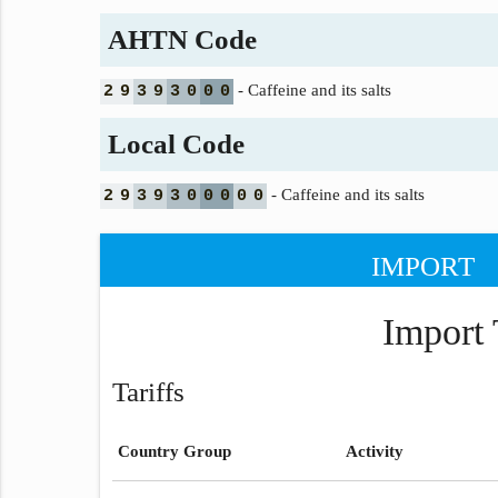
AHTN Code
- Caffeine and its salts
2
9
3
9
3
0
0
0
Local Code
- Caffeine and its salts
2
9
3
9
3
0
0
0
0
0
IMPORT
Import 
Tariffs
Country Group
Activity