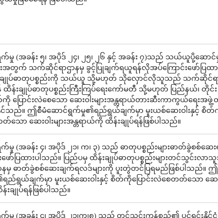
်မှု (အခန်း ၅၊ အပိုဒ် ၂၄၊ ၂၅၊ ၂၆ နှင့် အခန်း ၇)သည် သယ်ယူပို့ဆောင်မှုန
ျားအတွက် သက်ဆိုင်ရာဌာနမှ ခွင့်ပြုချက်ရယူရန်လိုအပ်ကြောင်းဖော်ပြထာ
ျုပ်ဓာတုပစ္စည်းကို သယ်ယူ သို့မဟုတ် သိုလှောင်လိုသူသည် သက်ဆိုင်ရာ 
 ထိန်းချုပ်ဓာတုပစ္စည်းကြီးကြပ်ရေးကော်မတီ သို့မဟုတ် ပြည်နယ်၊ တိုင်း
ိတ်ကို ပြောင်းလဲစေသော ဆေးဝါးများအန္တရာယ်တားဆီးကာကွယ်ရေးအဖွဲ့တ
ုင်သည်။ ဤစီမံဆောင်ရွက်မှု၏ရည်ရွယ်ချက်မှာ မူးယစ်ဆေးဝါးနှင့် စိတ်က
တ်သော ဆေးဝါးများအန္တရာယ်ကို ထိန်းချုပ်ရန်ဖြစ်ပါသည်။
်မှု (အခန်း ၄၊ အပိုဒ် ၂၁၊ က၊ ၃) သည် ဓာတုပစ္စည်းများဓာတ်ခွဲစစ်ဆေး
းဖော်ပြထားပါသည်။ ပြည်ပမှ ထိန်းချုပ်ဓာတုပစ္စည်းများတင်သွင်းလာ
နမှ ဓာတ်ခွဲစစ်ဆေးချက်ရလဒ်များကို ပူးတွဲတင်ပြရမည်ဖြစ်ပါသည်။ ဤစ
၏ရည်ရွယ်ချက်မှာ မူးယစ်ဆေးဝါးနှင့် စိတ်ကိုပြောင်းလဲစေတတ်သော ဆေး
ိန်းချုပ်ရန်ဖြစ်ပါသည်။
်မှု (အခန်း ၄၊ အပိုဒ် ၂၁၊က၊၈) သည် တင်သွင်းကုန်စည်၏ ပင်ရင်းနိုင်ငံ