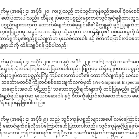
က်မှု (အခန်း ၄၊ အပိုဒ် ၂၀၊ က၊၃)သည် တင်သွင်းကုန်စည်အပေါ် စုံစမ်းစ
ု ဖော်ပြထားပါသည်။ ထိန်းချုပ်ဓာတုပစ္စည်းများတင်သွင်းခွင့်ရရှိထားသ
ုပစ္စည်းများအတွက် ထောက်ခံချက်တစ်ခုချင်းစီ၏မိတ္ထူနှင့် ခွင့်ပြုချက်
ည်တွင်းပြည်ပမှ အခွင့်အာဏာရှိသူ သို့မဟုတ် တာဝန်ရှိသူ၏ စစ်ဆေးမှုကို 
ာင်ရွက်မှု၏ရည်ရွယ်ချက်မှာ မူးယစ်ဆေးဝါး နှင့် စိတ်ကိုပြောင်းလဲ
တရာယ်ကို ထိန်းချုပ်ရန်ဖြစ်ပါသည်။
်မှု (အခန်း ၄၊ အပိုဒ် ၂၁၊ က၊ ၁ နှင့် အပိုဒ် ၂၂၊ က၊ ၆) သည် သင်္ဘောမတ
ခံယူရန်လိုအပ်ကြောင်းဖော်ပြထားပါသည်။ ပြည်ပမှ ထိန်းချုပ်ဓာတုပစ္စည
ိန်းချုပ်ဓာတုပစ္စည်းကြီးကြပ်ရေးကော်မတီ၏ ထောက်ခံချက်နှင့် ယင်း
့ သင်္ဘောမတင်မီကြိုတင်စစ်ဆေးချက်လက်မှတ် (Pre-Shipment Inspecti
 နှင့် အရောင်းအဝယ် ပဋိညာဉ်/ သဘောတူညီချက်များကို တင်ပြရမည်။ ဤစီ
၏ရည်ရွယ်ချက်မှာ မူးယစ်ဆေးဝါး နှင့် စိတ်ကိုပြောင်းလဲစေတတ်သော ဆေ
ိန်းချုပ်ရန်ဖြစ်ပါသည်။
်မှု (အခန်း ၄၊ အပိုဒ် ၉) သည် သွင်းကုန်ပစ္စည်းများအပေါ် လမ်းကြောင်
ု ဆောင်ရွက်ရန်လိုအပ်ကြောင်းဖော်ပြထားပါသည်။ သွင်းကုန်ခွင့်ပြုချက်
်အမှာစာ၊ ကုန်တင်စာရင်း၊ ကုန်ပို့လွှာ၊ သင်္ဘောကုန်တင်စာရွက်စာတမ်းများ