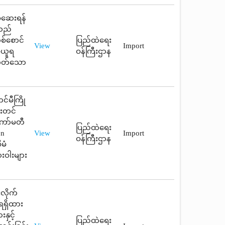
စ်ဆေးရန်
ူသည်
တစ်စောင်
ပြည်ထဲရေး
View
Import
ခံယူရ
ဝန်ကြီးဌာန
စေတတ်သော
င်မီကြို
်းတင်
ကော်မတီ
ပြည်ထဲရေး
on
View
Import
ဝန်ကြီးဌာန
မံ
းဝါးများ
းလိုက်
ရရှိထား
နှင့်
ပြည်ထဲရေး