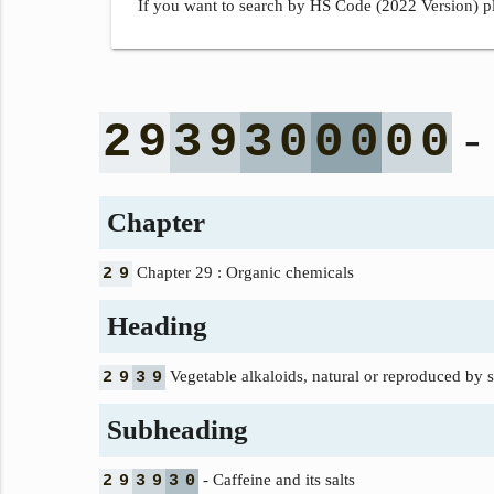
If you want to search by HS Code (2022 Version) pl
- 
2
9
3
9
3
0
0
0
0
0
Chapter
Chapter 29 : Organic chemicals
2
9
Heading
Vegetable alkaloids, natural or reproduced by syn
2
9
3
9
Subheading
- Caffeine and its salts
2
9
3
9
3
0