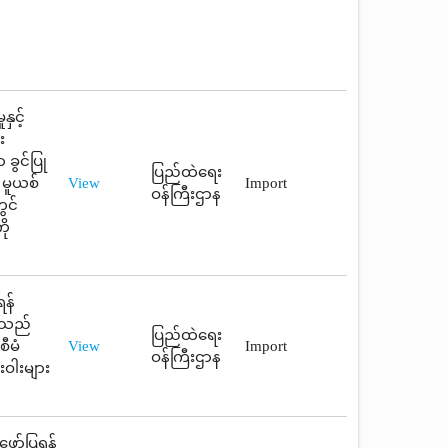
ှင့်
း
ခွင်ပြု
ပြည်ထဲရေး
 မူယစ်
View
Import
ဝန်ကြီးဌာန
ွင်
ို
ရန်
သူသည်
ပြည်ထဲရေး
ီမံ
View
Import
ဝန်ကြီးဌာန
ဝါးများ
ဖော်ပြရန်