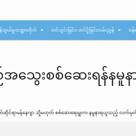
arrow_drop_down
arrow_drop_down
န်သွယ်မှုဘဏ္ဍာတိုက်
တင်သွင်းခြင်း၊ တင်ပို့ခြင်းလမ်းညွှန်
ဝန်
အသွေးစစ်ဆေးရန်နမူန
)
်ရာမန်နေဂျာ သို့မဟုတ် စစ်ဆေးရေးမှူးက နမူနာရယူသည့် လက်မှတ်ကို 