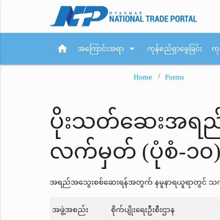
home
arrow_drop_down
အကြောင်းအရာ
ကုန်စည်ရှာဖွေခြင်း
ကု
Home
Forms
arrow_drop_down
ပြည်ပစည်းမျဉ်းများ
ပိုးသတ်ဆေးအရည်
လက်မှတ် (ပုံစံ-၁၀
အရည်အသွေးစစ်ဆေးရန်အတွက် နမူနာရယူရာတွင် သက်ဆိုင
အဖွဲ့အစည်း
စိုက်ပျိုးရေးဦးစီးဌာန