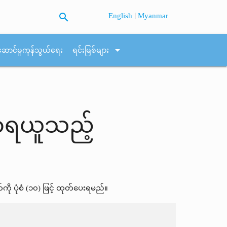
search
|
English
Myanmar
arrow_drop_down
ဆောင်မှုကုန်သွယ်ရေး
ရင်းမြစ်များ
ာရယူသည့်
ပုံစံ (၁၀) ဖြင့် ထုတ်ပေးရမည်။