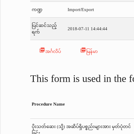
ကဏ္ဍ
Import/Export
ပြင်ဆင်သည့်
2018-07-11 14:44:44
ရက်
picture_as_pdf
picture_as_pdf
အင်္ဂလိပ်
မြန်မာ
This form is used in the 
Procedure Name
ပိုးသတ်ဆေး (သို့) အဆိပ်ရှိပစ္စည်းများအား မှတ်ပုံတင်
ခြင်း