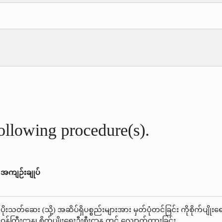
following procedure(s).
အကျဉ်းချုပ်
ပိုးသတ်ဆေး (သို့) အဆိပ်ရှိပစ္စည်းများအား မှတ်ပုံတင်ခြင်း ကိုစိုက်ပျိုးရ
ဝန်ကြီးဌာန၊ စိုက်ပျိုးရေးဦးစီးဌာန တွင် လျှောက်ထားခြင်း