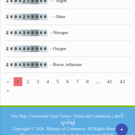
2
8
0
4
2
1
0
0
0
0
- - Argon
2
8
0
4
2
9
0
0
0
0
- - Other
2
8
0
4
3
0
0
0
0
0
- Nitrogen
2
8
0
4
4
0
0
0
0
0
- Oxygen
2
8
0
4
5
0
0
0
0
0
- Boron; tellurium
«
1
2
3
4
5
6
7
8
...
41
42
»
Site Map
|
Commonly Used Terms
|
Terms and Conditions
|
ဆက်
သွယ်ရန်
arrow_drop_up
Copyright © 2026.
Ministry of Commerce.
All Rights Reserved.