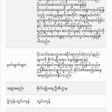
ပိုးသတ်ဆေးတင်သွင်းသူအနေဖြင့်
ပိုးသတ်ဆေးများကို မှတ်ပုံတင်အဖွဲ့ကထုတ်ပြန်
သည့် လမ်းညွှန်ချက်အတိုင်း အန္တရာယ်ကင်း
ရှင်းစွာကိုင်တွယ်စေခြင်း၊ သယ်ယူပို့ဆောင်ခြင်း
နှင့် သိုလှောင်ထိန်းသိမ်းခြင်းပြုရမည်။
ရည်ရွယ်ချက်မှာ စားသုံးသူနှင့် ပတ်ဝန်းကျင်ကို
ပိုးသတ်ဆေးအန္တရာယ်မှကာကွယ်ပေးရန်ဖြစ်
ပါသည်။
ပိုးသတ်ဆေးဥပဒေဆိုင်ရာလုပ်ထုံးလုပ်နည်း
များကို စိုက်ပျိုးရေး၊ မွေးမြူရေးနှင့်
မှတ်ချက်များ
ဆည်မြောင်းဝန်ကြီးဌာနမှ ထုတ်ပြန်ပါသည်။
ဤစီမံဆောင်ရွက်မှုသည် နိုင်ငံ၏အခြေအနေ
အရပြောင်းလဲနိုင်သည်။
အဖွဲ့အစည်း
စိုက်ပျိုးရေးဦးစီးဌာန
ပို့ကုန်/သွင်းကုန်
သွင်းကုန်