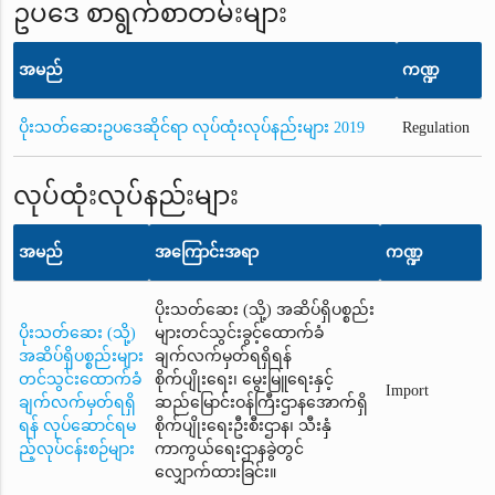
ဥပဒေ စာရွက်စာတမ်းများ
အမည်
ကဏ္ဍ
ပိုးသတ်ဆေးဥပဒေဆိုင်ရာ လုပ်ထုံးလုပ်နည်းများ 2019
Regulation
လုပ်ထုံးလုပ်နည်းများ
အမည်
အကြောင်းအရာ
ကဏ္ဍ
ပိုးသတ်ဆေး (သို့) အဆိပ်ရှိပစ္စည်း
ပိုးသတ်ဆေး (သို့)
များတင်သွင်းခွင့်ထောက်ခံ
အဆိပ်ရှိပစ္စည်းများ
ချက်လက်မှတ်ရရှိရန်
တင်သွင်းထောက်ခံ
စိုက်ပျိုးရေး၊ မွေးမြူရေးနှင့်
Import
ချက်လက်မှတ်ရရှိ
ဆည်မြောင်းဝန်ကြီးဌာနအောက်ရှိ
ရန် လုပ်ဆောင်ရမ
စိုက်ပျိုးရေးဦးစီးဌာန၊ သီးနှံ
ည့်လုပ်ငန်းစဉ်များ
ကာကွယ်ရေးဌာနခွဲတွင်
လျှောက်ထားခြင်း။