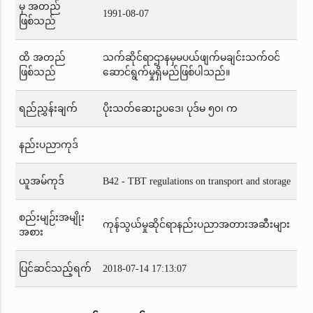
မှ အတည်
1991-08-07
ဖြစ်သည်
ထိ အတည်
သက်ဆိုင်ရာဌာနမှမပယ်ဖျက်မချင်းသက်ဝင်
ဖြစ်သည်
ဆောင်ရွက်မှုရှိမည်ဖြစ်ပါသည်။
ရည်ညွှန်းချက်
ပိုးသတ်ဆေးဥပဒေ၊ ပုဒ်မ ၅၀၊ က
နည်းပညာကုဒ်
ယူအမ်ကုဒ်
B42 - TBT regulations on transport and storage
စည်းမျဉ်းအမျိုး
ကုန်သွယ်မှုဆိုင်ရာနည်းပညာအတားအဆီးများ
အစား
ပြင်ဆင်သည့်ရက်
2018-07-14 17:13:07