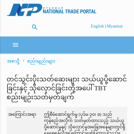
search
|
English
Myanmar
menu
အစသို့
စည်းမျည်းများ
တင်သွင်းပိုးသတ်ဆေးများ သယ်ယူပို့ဆောင်
ခြင်းနှင့် သိုလှောင်ခြင်းတို့အပေါ် TBT
စည်းမျဉ်းသတ်မှတ်ချက်
အကြောင်းအရာ
ဤစီမံဆောင်ရွက်မှု (ပုဒ်မ ၃၀၊ ခ) သည်
ကုန်စည်အလိုက် သတ်မှတ်ထားသည့် သယ်ယူ
ပို့ဆောင်မှုနှင့် သိုလှောင်မှုအခြေအနေများတွင်ရှိ
နေစေရန်လိုအပ်ကြောင်းဖော်ပြထားပါသည်။