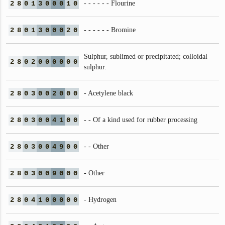
2
8
0
1
3
0
0
0
1
0
- - - - - - Flourine
2
8
0
1
3
0
0
0
2
0
- - - - - - Bromine
Sulphur, sublimed or precipitated; colloidal
2
8
0
2
0
0
0
0
0
0
sulphur.
2
8
0
3
0
0
2
0
0
0
- Acetylene black
2
8
0
3
0
0
4
1
0
0
- - Of a kind used for rubber processing
2
8
0
3
0
0
4
9
0
0
- - Other
2
8
0
3
0
0
9
0
0
0
- Other
2
8
0
4
1
0
0
0
0
0
- Hydrogen