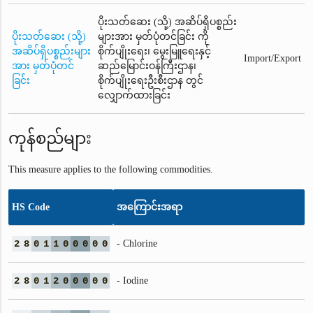
ပိုးသတ်ဆေး (သို့) အဆိပ်ရှိပစ္စည်း
ပိုးသတ်ဆေး (သို့)
များအား မှတ်ပုံတင်ခြင်း ကို
အဆိပ်ရှိပစ္စည်းများ
စိုက်ပျိုးရေး၊ မွေးမြူရေးနှင့်
Import/Export
အား မှတ်ပုံတင်
ဆည်မြောင်းဝန်ကြီးဌာန၊
ခြင်း
စိုက်ပျိုးရေးဦးစီးဌာန တွင်
လျှောက်ထားခြင်း
ကုန်စည်များ
This measure applies to the following commodities.
HS Code
အကြောင်းအရာ
2
8
0
1
1
0
0
0
0
0
- Chlorine
2
8
0
1
2
0
0
0
0
0
- Iodine