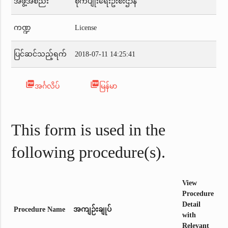
အဖွဲ့အစည်း
စိုက်ပျိုးရေးဦးစီးဌာန
ကဏ္ဍ
License
ပြင်ဆင်သည့်ရက်
2018-07-11 14:25:41
picture_as_pdf
picture_as_pdf
အင်္ဂလိပ်
မြန်မာ
This form is used in the
following procedure(s).
View
Procedure
Detail
Procedure Name
အကျဉ်းချုပ်
with
Relevant