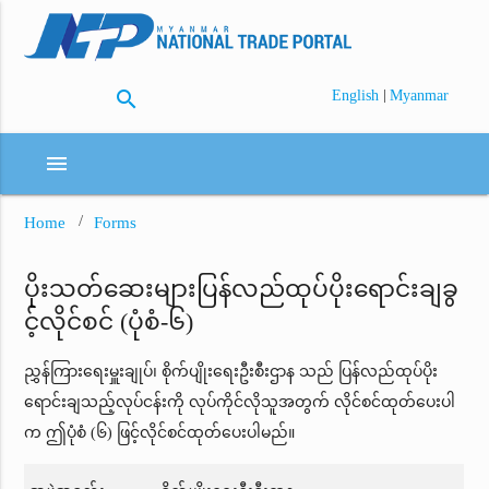
search
|
English
Myanmar
menu
Home
Forms
ပိုးသတ်ဆေးများပြန်လည်ထုပ်ပိုးရောင်းချခွ
င့်လိုင်စင် (ပုံစံ-၆)
ညွှန်ကြားရေးမှူးချုပ်၊ စိုက်ပျိုးရေးဦးစီးဌာန သည် ပြန်လည်ထုပ်ပိုး
ရောင်းချသည့်လုပ်ငန်းကို လုပ်ကိုင်လိုသူအတွက် လိုင်စင်ထုတ်ပေးပါ
က ဤပုံစံ (၆) ဖြင့်လိုင်စင်ထုတ်ပေးပါမည်။