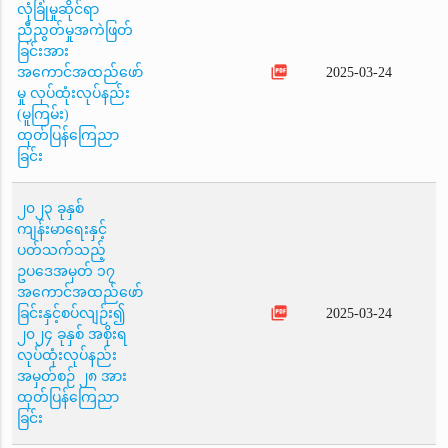
လုံခြုံမှုဆိုင်ရာ
ညီညွတ်မှုအကဲဖြတ်
ခြင်းအား
picture_as_pdf
အကောင်အထည်ဖော်
2025-03-24
မှု လုပ်ထုံးလုပ်နည်း
(မူကြမ်း)
ထုတ်ပြန်ကြေညာ
ခြင်း
၂၀၂၃ ခုနှစ်
ကျန်းမာရေးနှင့်
ပတ်သက်သည့်
ဥပဒေအမှတ် ၁၇
အကောင်အထည်ဖော်
picture_as_pdf
ခြင်းနှင့်စပ်လျဉ်း၍
2025-03-24
၂၀၂၄ ခုနှစ် အစိုးရ
လုပ်ထုံးလုပ်နည်း
အမှတ်စဉ် ၂၈ အား
ထုတ်ပြန်ကြေညာ
ခြင်း