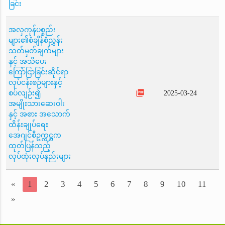
ခြင်း
အလှကုန်ပစ္စည်း
များ၏စံချိန်စံညွှန်း
သတ်မှတ်ချက်များ
နှင့် အသိပေး
ကြော်ငြာခြင်းဆိုင်ရာ
လုပ်ငန်းစဉ်များနှင့်
picture_as_pdf
စပ်လျဉ်း၍
2025-03-24
အမျိုးသားဆေးဝါး
နှင့် အစား အသောက်
ထိန်းချုပ်ရေး
အေဂျင်စီဥက္ကဋ္ဌက
ထုတ်ပြန်သည့်
လုပ်ထုံးလုပ်နည်းများ
«
1
2
3
4
5
6
7
8
9
10
11
»