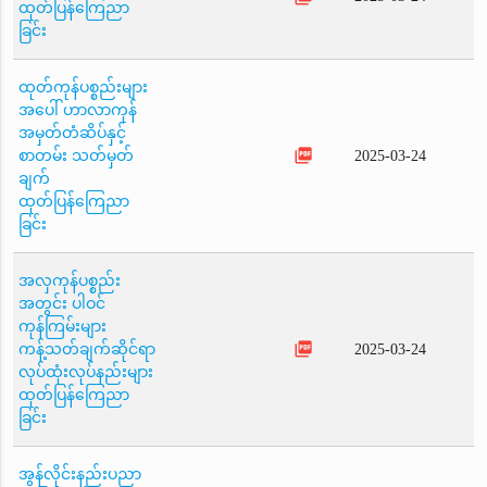
ထုတ်ပြန်ကြေညာ
ခြင်း
ထုတ်ကုန်ပစ္စည်းများ
အပေါ် ဟာလာကုန်
အမှတ်တံဆိပ်နှင့်
picture_as_pdf
စာတမ်း သတ်မှတ်
2025-03-24
ချက်
ထုတ်ပြန်ကြေညာ
ခြင်း
အလှကုန်ပစ္စည်း
အတွင်း ပါဝင်
ကုန်ကြမ်းများ
picture_as_pdf
ကန့်သတ်ချက်ဆိုင်ရာ
2025-03-24
လုပ်ထုံးလုပ်နည်းများ
ထုတ်ပြန်ကြေညာ
ခြင်း
အွန်လိုင်းနည်းပညာ