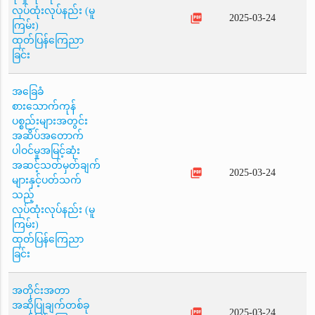
လုပ်ထုံးလုပ်နည်း (မူ
picture_as_pdf
2025-03-24
ကြမ်း)
ထုတ်ပြန်ကြေညာ
ခြင်း
အခြေခံ
စားသောက်ကုန်
ပစ္စည်းများအတွင်း
အဆိပ်အတောက်
ပါဝင်မှုအမြင့်ဆုံး
အဆင့်သတ်မှတ်ချက်
picture_as_pdf
2025-03-24
များနှင့်ပတ်သက်
သည့်
လုပ်ထုံးလုပ်နည်း (မူ
ကြမ်း)
ထုတ်ပြန်ကြေညာ
ခြင်း
အတိုင်းအတာ
အဆိုပြုချက်တစ်ခု
picture_as_pdf
2025-03-24