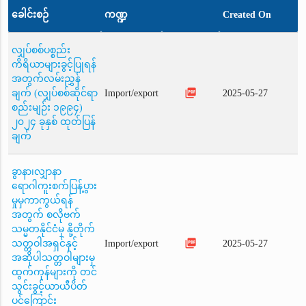
ခေါင်းစဉ်
ကဏ္ဍ
Created On
လျှပ်စစ်ပစ္စည်း
ကိရိယာများခွင့်ပြုရန်
အတွက်လမ်းညွှန်
picture_as_pdf
ချက် (လျှပ်စစ်ဆိုင်ရာ
Import/export
2025-05-27
စည်းမျဉ်း ၁၉၉၄)
၂၀၂၄ ခုနှစ် ထုတ်ပြန်
ချက်
ခွာနာ၊လျှာနာ
ရောဂါကူးစက်ပြန့်ပွား
မှုမှကာကွယ်ရန်
အတွက် စလိုဗက်
သမ္မတနိုင်ငံမှ နို့တိုက်
picture_as_pdf
သတ္တဝါအရှင်နှင့်
Import/export
2025-05-27
အဆိုပါသတ္တဝါများမှ
ထွက်ကုန်များကို တင်
သွင်းခွင့်ယာယီပိတ်
ပင်ကြောင်း