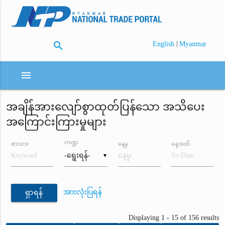
search
|
English
Myanmar
menu
အချိန်အားလျော်စွာထုတ်ပြန်သော အသိပေး
အကြောင်းကြားမှုများ
ကဏ္ဍ
စာသား
နေ့မှ
နေ့အထိ
▼
အားလုံးပြရန်
ရှာရန်
Displaying 1 - 15 of 156 results