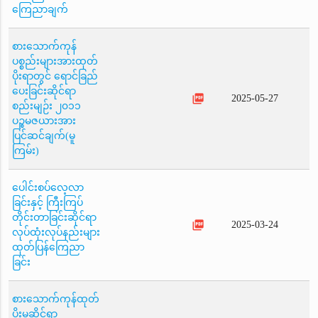
ကြေညာချက်
စားသောက်ကုန်
ပစ္စည်းများအားထုတ်
ပိုးရာတွင် ရောင်ခြည်
ပေးခြင်းဆိုင်ရာ
picture_as_pdf
2025-05-27
စည်းမျဉ်း ၂၀၁၁
ပဉ္စမဇယားအား
ပြင်ဆင်ချက်(မူ
ကြမ်း)
ပေါင်းစပ်လေ့လာ
ခြင်းနှင့် ကြီးကြပ်
တိုင်းတာခြင်းဆိုင်ရာ
picture_as_pdf
2025-03-24
လုပ်ထုံးလုပ်နည်းများ
ထုတ်ပြန်ကြေညာ
ခြင်း
စားသောက်ကုန်ထုတ်
ပိုးမှုဆိုင်ရာ