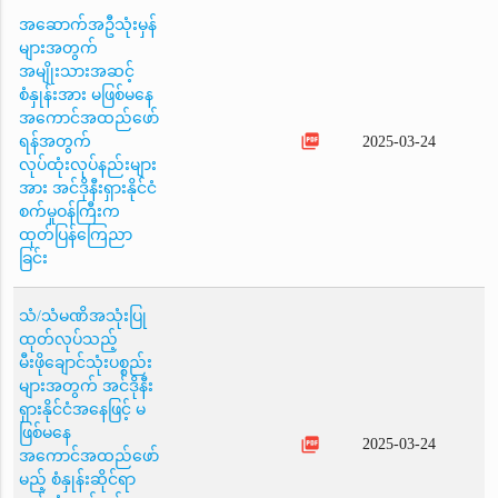
အဆောက်အဦသုံးမှန်
များအတွက်
အမျိုးသားအဆင့်
စံနှုန်းအား မဖြစ်မနေ
အကောင်အထည်ဖော်
picture_as_pdf
ရန်အတွက်
2025-03-24
လုပ်ထုံးလုပ်နည်းများ
အား အင်ဒိုနီးရှားနိုင်ငံ
စက်မှုဝန်ကြီးက
ထုတ်ပြန်ကြေညာ
ခြင်း
သံ/သံမဏိအသုံးပြု
ထုတ်လုပ်သည့်
မီးဖိုချောင်သုံးပစ္စည်း
များအတွက် အင်ဒိုနီး
ရှားနိုင်ငံအနေဖြင့် မ
ဖြစ်မနေ
picture_as_pdf
2025-03-24
အကောင်အထည်ဖော်
မည့် စံနှုန်းဆိုင်ရာ