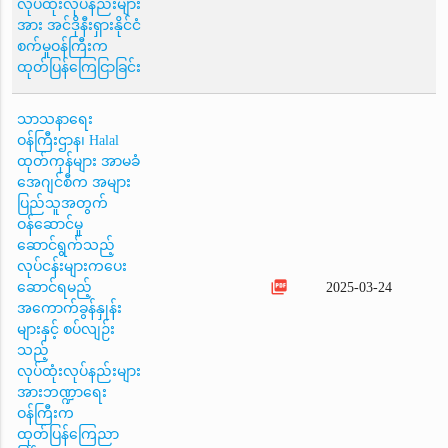
လုပ်ထုံးလုပ်နည်းများ
အား အင်ဒိုနီးရှားနိုင်ငံ
စက်မှုဝန်ကြီးက
ထုတ်ပြန်ကြေငြာခြင်း
သာသနာရေး
ဝန်ကြီးဌာန၊ Halal
ထုတ်ကုန်များ အာမခံ
အေဂျင်စီက အများ
ပြည်သူအတွက်
ဝန်ဆောင်မှု
ဆောင်ရွက်သည့်
လုပ်ငန်းများကပေး
picture_as_pdf
ဆောင်ရမည့်
2025-03-24
အကောက်ခွန်နှုန်း
များနှင့် စပ်လျဉ်း
သည့်
လုပ်ထုံးလုပ်နည်းများ
အားဘဏ္ဍာရေး
ဝန်ကြီးက
ထုတ်ပြန်ကြေညာ