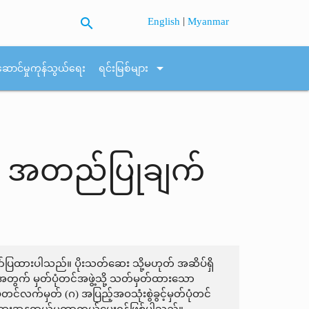
search
|
English
Myanmar
arrow_drop_down
ဆောင်မှုကုန်သွယ်ရေး
ရင်းမြစ်များ
ှ အတည်ပြုချက်
ာ်ပြထားပါသည်။ ပိုးသတ်ဆေး သို့မဟုတ် အဆိပ်ရှိ
ေးအတွက် မှတ်ပုံတင်အဖွဲ့သို့ သတ်မှတ်ထားသော
ပုံတင်လက်မှတ် (ဂ) အပြည့်အဝသုံးစွဲခွင့်မှတ်ပုံတင်