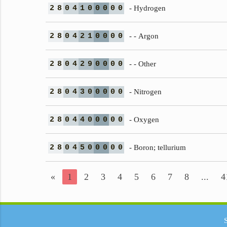
2
8
0
4
1
0
0
0
0
0
- Hydrogen
2
8
0
4
2
1
0
0
0
0
- - Argon
2
8
0
4
2
9
0
0
0
0
- - Other
2
8
0
4
3
0
0
0
0
0
- Nitrogen
2
8
0
4
4
0
0
0
0
0
- Oxygen
2
8
0
4
5
0
0
0
0
0
- Boron; tellurium
«
1
2
3
4
5
6
7
8
...
4