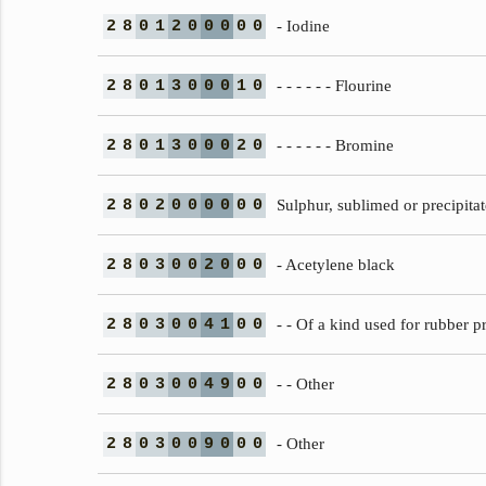
2
8
0
1
2
0
0
0
0
0
- Iodine
2
8
0
1
3
0
0
0
1
0
- - - - - - Flourine
2
8
0
1
3
0
0
0
2
0
- - - - - - Bromine
2
8
0
2
0
0
0
0
0
0
Sulphur, sublimed or precipitat
2
8
0
3
0
0
2
0
0
0
- Acetylene black
2
8
0
3
0
0
4
1
0
0
- - Of a kind used for rubber p
2
8
0
3
0
0
4
9
0
0
- - Other
2
8
0
3
0
0
9
0
0
0
- Other