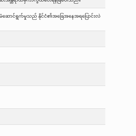
သတ်ဆေးအန္တရာယ်မှကာကွယ်ပေးရန်ဖြစ်ပါသည်။
ဤစီမံဆောင်ရွက်မှုသည် နိုင်ငံ၏အခြေအနေအရပြောင်းလဲ