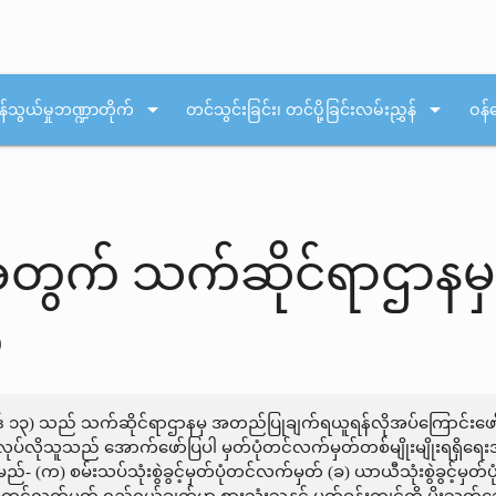
arrow_drop_down
arrow_drop_down
န်သွယ်မှုဘဏ္ဍာတိုက်
တင်သွင်းခြင်း၊ တင်ပို့ခြင်းလမ်းညွှန်
ဝန်
အတွက် သက်ဆိုင်ရာဌာနမ
်
ိုဒ် ၁၃) သည် သက်ဆိုင်ရာဌာနမှ အတည်ပြုချက်ရယူရန်လိုအပ်ကြောင်းဖေ
ပြုလုပ်လိုသူသည် အောက်ဖော်ပြပါ မှတ်ပုံတင်လက်မှတ်တစ်မျိုးမျိုးရရှိရ
ည်- (က) စမ်းသပ်သုံးစွဲခွင့်မှတ်ပုံတင်လက်မှတ် (ခ) ယာယီသုံးစွဲခွင့်မှတ်