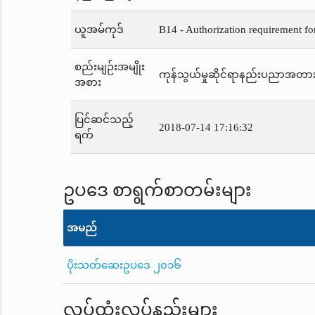
ယူအမ်ကုဒ်
B14 - Authorization requirement fo
စည်းမျဉ်းအမျိုး
ကုန်သွယ်မှုဆိုင်ရာနည်းပညာအတာ
အစား
ပြင်ဆင်သည့်
2018-07-14 17:16:32
ရက်
ဥပဒေ စာရွက်စာတမ်းများ
အမည်
ပိုးသတ်ဆေးဥပဒေ ၂၀၁၆
လုပ်ထုံးလုပ်နည်းများ