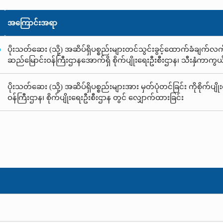
အကြောင်းအရာ
ံ
ပိုးသတ်ဆေး (သို့) အဆိပ်ရှိပစ္စည်းများတင်သွင်းခွင့်ထောက်ခံချက်လက်မှတ
ဆည်မြောင်းဝန်ကြီးဌာနအောက်ရှိ စိုက်ပျိုးရေးဦးစီးဌာန၊ သီးနှံကာကွ
ပိုးသတ်ဆေး (သို့) အဆိပ်ရှိပစ္စည်းများအား မှတ်ပုံတင်ခြင်း ကိုစိုက်ပျို
ဝန်ကြီးဌာန၊ စိုက်ပျိုးရေးဦးစီးဌာန တွင် လျှောက်ထားခြင်း