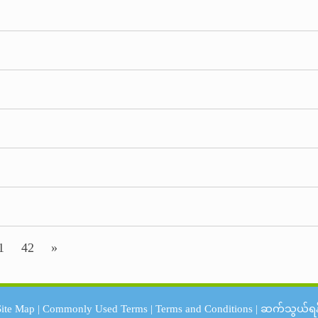
1
42
»
Site Map
|
Commonly Used Terms
|
Terms and Conditions
|
ဆက်သွယ်ရန