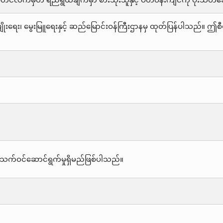
်ပုံတင်လက်မှတ် ရည်ရွယ်ချက်မှာ စားသုံးသူနှင့် ပတ်ဝန်းကျင်ကို ပိုး
ိုးရေး၊ မွေးမြူရေးနှင့် ဆည်မြောင်းဝန်ကြီးဌာနမှ ထုတ်ပြန်ပါသည်။ 
သက်ဝင်ဆောင်ရွက်မှုရှိမည်ဖြစ်ပါသည်။