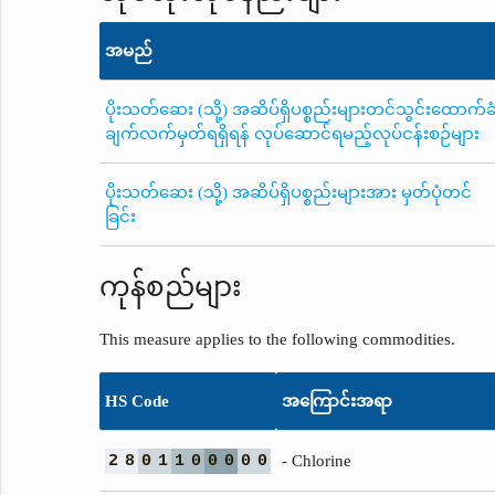
အမည်
ပိုးသတ်ဆေး (သို့) အဆိပ်ရှိပစ္စည်းများတင်သွင်းထောက်ခ
ချက်လက်မှတ်ရရှိရန် လုပ်ဆောင်ရမည့်လုပ်ငန်းစဉ်များ
ပိုးသတ်ဆေး (သို့) အဆိပ်ရှိပစ္စည်းများအား မှတ်ပုံတင်
ခြင်း
ကုန်စည်များ
This measure applies to the following commodities.
HS Code
အကြောင်းအရာ
2
8
0
1
1
0
0
0
0
0
- Chlorine