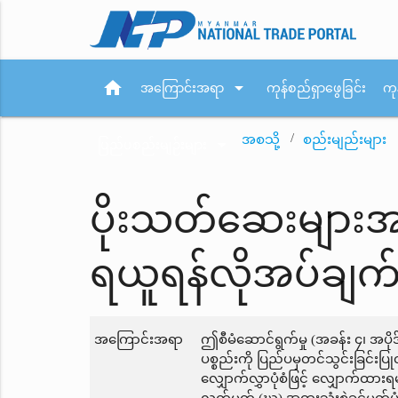
home
arrow_drop_down
အကြောင်းအရာ
ကုန်စည်ရှာဖွေခြင်း
ကု
အစသို့
စည်းမျည်းများ
arrow_drop_down
ပြည်ပစည်းမျဉ်းများ
ပိုးသတ်ဆေးများ
ရယူရန်လိုအပ်ချက
အကြောင်းအရာ
ဤစီမံဆောင်ရွက်မှု (အခန်း ၄၊ အပ
ပစ္စည်းကို ပြည်ပမှတင်သွင်းခြင်း
လျှောက်လွှာပုံစံဖြင့် လျှောက်ထားရမ