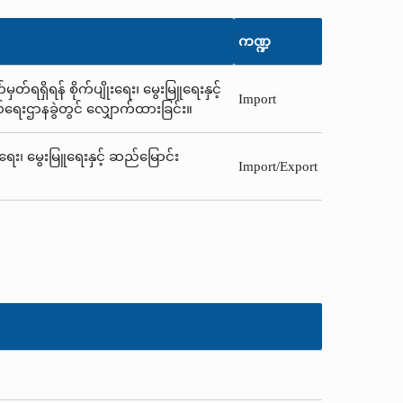
ကဏ္ဍ
်ရရှိရန် စိုက်ပျိုးရေး၊ မွေးမြူရေးနှင့်
Import
ယ်ရေးဌာနခွဲတွင် လျှောက်ထားခြင်း။
းရေး၊ မွေးမြူရေးနှင့် ဆည်မြောင်း
Import/Export