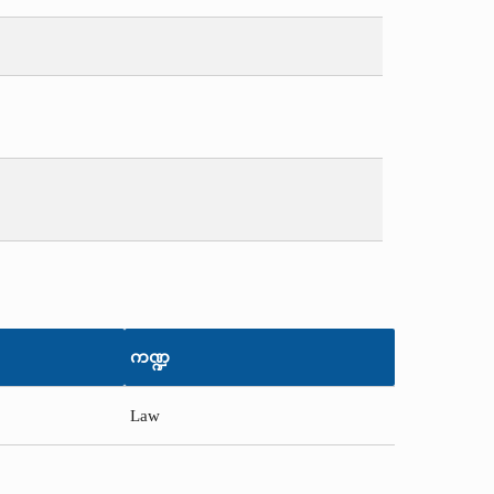
ကဏ္ဍ
Law