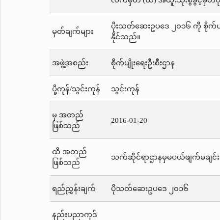
လက်မှတ် (ဃ) အထူးသုံးစွဲခွင့်မှတ
ပိုးသတ်ဆေးဥပဒေ ၂၀၁၆ ကို စိုက်ပျ
မှတ်ချက်များ
နိုင်သည်။
အဖွဲ့အစည်း
စိုက်ပျိုးရေးဦးစီးဌာန
ပို့ကုန်/သွင်းကုန်
သွင်းကုန်
မှ အတည်
2016-01-20
ဖြစ်သည်
ထိ အတည်
သက်ဆိုင်ရာဌာနမှမပယ်ဖျက်မချင်း
ဖြစ်သည်
ရည်ညွှန်းချက်
ပိုသတ်ဆေးဥပဒေ ၂၀၁၆
နည်းပညာကုဒ်