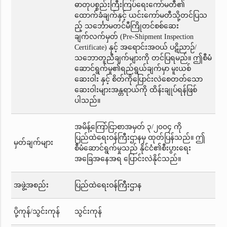
ဓာတုပစ္စည်းကြီးကြပ်ရေးကော်မတီ၏
ထောက်ခံချက်နှင့် ယင်းကော်မတီသို့တင်ပြသ
ည့် သင်္ဘောမတင်မီကြိုတင်စစ်ဆေး
ချက်လက်မှတ် (Pre-Shipment Inspection
Certificate) နှင့် အရောင်းအဝယ် ပဋိညာဉ်/
သဘောတူညီချက်များကို တင်ပြရမည်။ ဤစီမံ
ဆောင်ရွက်မှု၏ရည်ရွယ်ချက်မှာ မူးယစ်
ဆေးဝါး နှင့် စိတ်ကိုပြောင်းလဲစေတတ်သော
ဆေးဝါးများအန္တရာယ်ကို ထိန်းချုပ်ရန်ဖြစ်
ပါသည်။
အမိန့်ကြော်ငြာစာအမှတ် ၃/၂၀၀၄ ကို
ပြည်ထဲရေးဝန်ကြီးဌာနမှ ထုတ်ပြန်သည်။ ဤ
မှတ်ချက်များ
စီမံဆောင်ရွက်မှုသည် နိုင်ငံ၏စီးပွားရေး
အခြေအနေအရ ပြောင်းလဲနိုင်သည်။
အဖွဲ့အစည်း
ပြည်ထဲရေးဝန်ကြီးဌာန
ပို့ကုန်/သွင်းကုန်
သွင်းကုန်