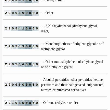
2
9
0
9
1
1
0
0
0
0
2
9
0
9
1
9
0
0
0
0
- - Other
- - 2,2’-Oxydiethanol (diethylene glycol,
2
9
0
9
4
1
0
0
0
0
digol)
- - Monobutyl ethers of ethylene glycol or of
2
9
0
9
4
3
0
0
0
0
diethylene glycol
- - Other monoalkylethers of ethylene glycol
2
9
0
9
4
4
0
0
0
0
or of diethylene glycol
- Alcohol peroxides, ether peroxides, ketone
2
9
0
9
6
0
0
0
0
0
peroxides and their halogenated, sulphonated,
nitrated or nitrosated derivatives
2
9
1
0
1
0
0
0
0
0
- Oxirane (ethylene oxide)