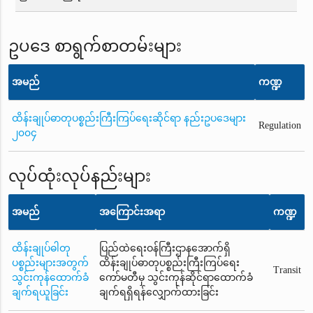
ဥပဒေ စာရွက်စာတမ်းများ
အမည်
ကဏ္ဍ
ထိန်းချုပ်ဓာတုပစ္စည်းကြီးကြပ်ရေးဆိုင်ရာ နည်းဥပဒေများ
Regulation
၂၀၀၄
လုပ်ထုံးလုပ်နည်းများ
အမည်
အကြောင်းအရာ
ကဏ္ဍ
ထိန်းချုပ်ဓါတု
ပြည်ထဲရေးဝန်ကြီးဌာနအောက်ရှိ
ပစ္စည်းများအတွက်
ထိန်းချုပ်ဓာတုပစ္စည်းကြီးကြပ်ရေး
Transit
သွင်းကုန်ထောက်ခံ
ကော်မတီမှ သွင်းကုန်ဆိုင်ရာထောက်ခံ
ချက်ရယူခြင်း
ချက်ရရှိရန်လျှောက်ထားခြင်း