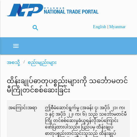
search
|
English
Myanmar
menu
အစသို့
စည်းမျည်းများ
ထိန်းချုပ်ဓာတုပစ္စည်းများကို သင်္ဘောမတင်
မီကြိုတင်စစ်ဆေးခြင်း
အကြောင်းအရာ
ဤစီမံဆောင်ရွက်မှု (အခန်း ၄၊ အပိုဒ် ၂၁၊ က၊
၁ နှင့် အပိုဒ် ၂၂၊ က၊ ၆) သည် သင်္ဘောမတင်မီ
ကြို တင်စစ်ဆေးမှုခံယူရန်လိုအပ်ကြောင်း
ဖော်ပြထားပါသည်။ ပြည်ပမှ ထိန်းချုပ်
ဓာတုပစ္စည်းတင်သွင်းသူသည် ထိန်းချုပ်