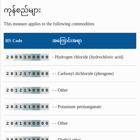
ကုန်စည်များ
This measure applies to the following commodities.
HS Code
အကြောင်းအရာ
2
8
0
6
1
0
0
0
0
0
- Hydrogen chloride (hydrochloric acid)
2
8
1
2
1
7
0
0
0
0
- - Carbonyl dichloride (phosgene)
2
8
1
2
1
9
0
0
0
0
- - Other
2
8
4
1
6
1
0
0
0
0
- - Potassium permanganate
2
8
4
1
6
9
0
0
0
0
- - Other
- - Diethyl ether