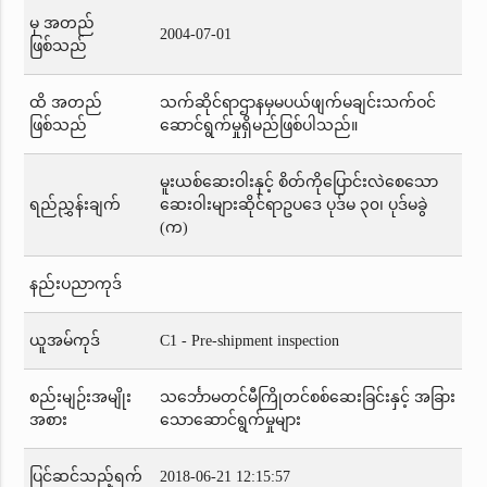
မှ အတည်
2004-07-01
ဖြစ်သည်
ထိ အတည်
သက်ဆိုင်ရာဌာနမှမပယ်ဖျက်မချင်းသက်ဝင်
ဖြစ်သည်
ဆောင်ရွက်မှုရှိမည်ဖြစ်ပါသည်။
မူးယစ်ဆေးဝါးနှင့် စိတ်ကိုပြောင်းလဲစေသော
ရည်ညွှန်းချက်
ဆေးဝါးများဆိုင်ရာဥပဒေ ပုဒ်မ ၃၀၊ ပုဒ်မခွဲ
(က)
နည်းပညာကုဒ်
ယူအမ်ကုဒ်
C1 - Pre-shipment inspection
စည်းမျဉ်းအမျိုး
သင်္ဘောမတင်မီကြိုတင်စစ်ဆေးခြင်းနှင့် အခြား
အစား
သောဆောင်ရွက်မှုများ
ပြင်ဆင်သည့်ရက်
2018-06-21 12:15:57