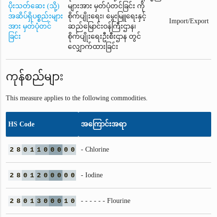
ပိုးသတ်ဆေး (သို့)
များအား မှတ်ပုံတင်ခြင်း ကို
အဆိပ်ရှိပစ္စည်းများ
စိုက်ပျိုးရေး၊ မွေးမြူရေးနှင့်
Import/Export
အား မှတ်ပုံတင်
ဆည်မြောင်းဝန်ကြီးဌာန၊
ခြင်း
စိုက်ပျိုးရေးဦးစီးဌာန တွင်
လျှောက်ထားခြင်း
ကုန်စည်များ
This measure applies to the following commodities.
HS Code
အကြောင်းအရာ
2
8
0
1
1
0
0
0
0
0
- Chlorine
2
8
0
1
2
0
0
0
0
0
- Iodine
2
8
0
1
3
0
0
0
1
0
- - - - - - Flourine