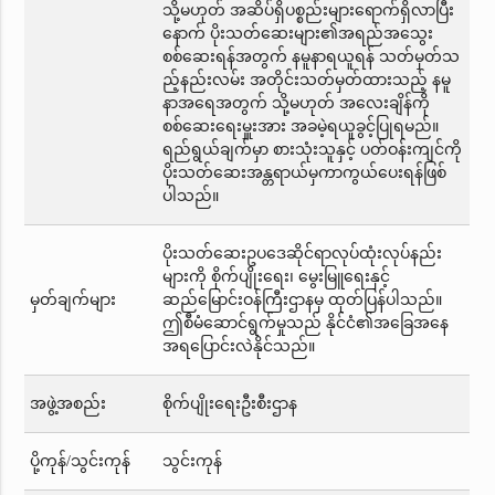
သို့မဟုတ် အဆိပ်ရှိပစ္စည်းများရောက်ရှိလာပြီး
နောက် ပိုးသတ်ဆေးများ၏အရည်အသွေး
စစ်ဆေးရန်အတွက် နမူနာရယူရန် သတ်မှတ်သ
ည့်နည်းလမ်း အတိုင်းသတ်မှတ်ထားသည့် နမူ
နာအရေအတွက် သို့မဟုတ် အလေးချိန်ကို
စစ်ဆေးရေးမှူးအား အခမဲ့ရယူခွင့်ပြုရမည်။
ရည်ရွယ်ချက်မှာ စားသုံးသူနှင့် ပတ်ဝန်းကျင်ကို
ပိုးသတ်ဆေးအန္တရာယ်မှကာကွယ်ပေးရန်ဖြစ်
ပါသည်။
ပိုးသတ်ဆေးဥပဒေဆိုင်ရာလုပ်ထုံးလုပ်နည်း
များကို စိုက်ပျိုးရေး၊ မွေးမြူရေးနှင့်
မှတ်ချက်များ
ဆည်မြောင်းဝန်ကြီးဌာနမှ ထုတ်ပြန်ပါသည်။
ဤစီမံဆောင်ရွက်မှုသည် နိုင်ငံ၏အခြေအနေ
အရပြောင်းလဲနိုင်သည်။
အဖွဲ့အစည်း
စိုက်ပျိုးရေးဦးစီးဌာန
ပို့ကုန်/သွင်းကုန်
သွင်းကုန်