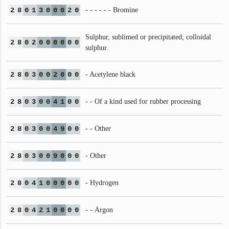
2
8
0
1
3
0
0
0
2
0
- - - - - - Bromine
Sulphur, sublimed or precipitated; colloidal
2
8
0
2
0
0
0
0
0
0
sulphur.
2
8
0
3
0
0
2
0
0
0
- Acetylene black
2
8
0
3
0
0
4
1
0
0
- - Of a kind used for rubber processing
2
8
0
3
0
0
4
9
0
0
- - Other
2
8
0
3
0
0
9
0
0
0
- Other
2
8
0
4
1
0
0
0
0
0
- Hydrogen
2
8
0
4
2
1
0
0
0
0
- - Argon