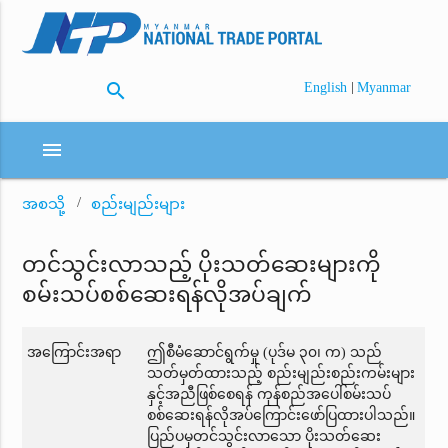
search
|
English
Myanmar
menu
အစသို့
စည်းမျည်းများ
တင်သွင်းလာသည့် ပိုးသတ်ဆေးများကို
စမ်းသပ်စစ်ဆေးရန်လိုအပ်ချက်
အကြောင်းအရာ
ဤစီမံဆောင်ရွက်မှု (ပုဒ်မ ၃၀၊ က) သည်
သတ်မှတ်ထားသည့် စည်းမျည်းစည်းကမ်းများ
နှင့်အညီဖြစ်စေရန် ကုန်စည်အပေါ်စမ်းသပ်
စစ်ဆေးရန်လိုအပ်ကြောင်းဖော်ပြထားပါသည်။
ပြည်ပမှတင်သွင်းလာသော ပိုးသတ်ဆေး