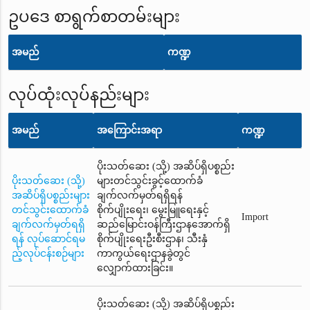
ဥပဒေ စာရွက်စာတမ်းများ
အမည်
ကဏ္ဍ
လုပ်ထုံးလုပ်နည်းများ
အမည်
အကြောင်းအရာ
ကဏ္ဍ
ပိုးသတ်ဆေး (သို့) အဆိပ်ရှိပစ္စည်း
ပိုးသတ်ဆေး (သို့)
များတင်သွင်းခွင့်ထောက်ခံ
အဆိပ်ရှိပစ္စည်းများ
ချက်လက်မှတ်ရရှိရန်
တင်သွင်းထောက်ခံ
စိုက်ပျိုးရေး၊ မွေးမြူရေးနှင့်
Import
ချက်လက်မှတ်ရရှိ
ဆည်မြောင်းဝန်ကြီးဌာနအောက်ရှိ
ရန် လုပ်ဆောင်ရမ
စိုက်ပျိုးရေးဦးစီးဌာန၊ သီးနှံ
ည့်လုပ်ငန်းစဉ်များ
ကာကွယ်ရေးဌာနခွဲတွင်
လျှောက်ထားခြင်း။
ပိုးသတ်ဆေး (သို့) အဆိပ်ရှိပစ္စည်း