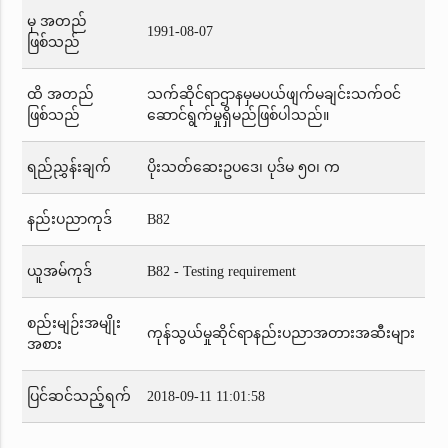
မှ အတည်
1991-08-07
ဖြစ်သည်
ထိ အတည်
သက်ဆိုင်ရာဌာနမှမပယ်ဖျက်မချင်းသက်ဝင်
ဖြစ်သည်
ဆောင်ရွက်မှုရှိမည်ဖြစ်ပါသည်။
ရည်ညွှန်းချက်
ပိုးသတ်ဆေးဥပဒေ၊ ပုဒ်မ ၅၀၊ က
နည်းပညာကုဒ်
B82
ယူအမ်ကုဒ်
B82 - Testing requirement
စည်းမျဉ်းအမျိုး
ကုန်သွယ်မှုဆိုင်ရာနည်းပညာအတားအဆီးများ
အစား
ပြင်ဆင်သည့်ရက်
2018-09-11 11:01:58