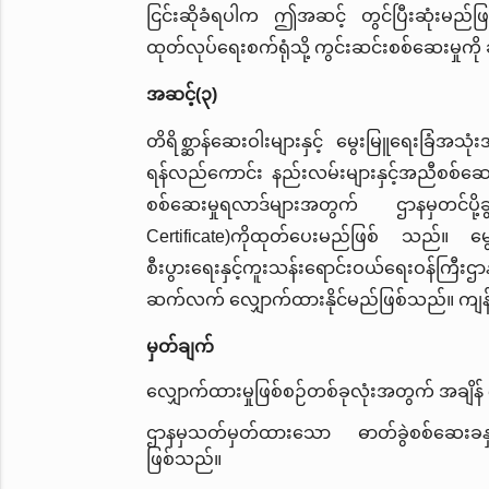
ငြင်းဆိုခံရပါက ဤအဆင့် တွင်ပြီးဆုံးမည်ဖြစ်
ထုတ်လုပ်ရေးစက်ရုံသို့ ကွင်းဆင်းစစ်ဆေးမှ
အဆင့်(၃)
တိရိစ္ဆာန်ဆေးဝါးများနှင့် မွေးမြူရေးခြံအသ
ရန်လည်ကောင်း နည်းလမ်းများနှင့်အညီစစ်ဆေး
စစ်ဆေးမှုရလာဒ်များအတွက် ဌာနမှတင်ပို့ခွင
Certificate)ကိုထုတ်ပေးမည်ဖြစ် သည်။ မွေး
စီးပွားရေးနှင့်ကူးသန်းရောင်းဝယ်ရေးဝန်ကြီးဌ
ဆက်လက် လျှောက်ထားနိုင်မည်ဖြစ်သည်။ ကျ
မှတ်ချက်
လျှောက်ထားမှုဖြစ်စဉ်တစ်ခုလုံးအတွက် အချိန် 
ဌာနမှသတ်မှတ်ထားသော ဓာတ်ခွဲစစ်ဆေးခနှ
ဖြစ်သည်။