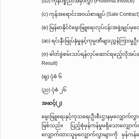
(ဃ) ကုန်ပစ္စည်းအမှာလွှာ (Proforma Invoice)
(င) ကုန်အရောင်းအ၀ယ်စာချုပ် (Sale Contract
(စ) မြန်မာနိုင်ငံမွေးမြူရေးလုပ်ငန်းအဖွဲ့ချုပ်မ
(ဆ) ရင်းနှီးမြုပ်နှံမှုနှင့်ကုမ္ပဏီများညွှန်ကြ
(ဇ) ဓါတ်ခွဲစမ်းသပ်ရန်လုပ်ဆောင်ရမည့်လိုအပ်ချ
Result)
(ဈ) ပုံစံ ၆
(ည) ပုံစံ ၂၆
အဆင့်(၂)
မွေးမြူရေးနှင့်ကုသရေးဦးစီးဌာနမှလျှောက်လွှာမ
ဖြစ်သည်။ ပြည့်စုံမှန်ကန်မှုမရှိသောလျှေ
လျှောက်ထားသူမှလျှောက်လွှာများကို မှန်ကန