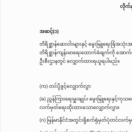
လိုက်
အဆင့်(၁)
တိရိစ္ဆာန်ဆေးဝါးများနှင့် မွေးမြူရေးခြံအသုံးအ
တိရိစ္ဆာန်ကျန်းမာရေးထောက်ခံချက်ကို အောက်ဖ
ဦးစီးဌာနတွင် လျှောက်ထားရယူရပါမည်။
(က) တင်ပို့ခွင့်လျှောက်လွှာ
(ခ) ညွှန်ကြားရေးမှူးချုပ်၊ မွေးမြူရေးနှင့်ကုသ
လက်မှတ်ရေးထိုးထားသောလျှောက်လွှာ။
(ဂ) မြန်မာနိုင်ငံအတွင်းရှိစက်ရုံမှတ်ပုံတင်လက