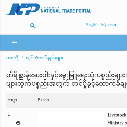
search
|
English
Myanmar
menu
အစသို့
လုပ်ထုံးလုပ်နည်းများ
တိရိစ္ဆာန်ဆေးဝါးနှင့်မွေးမြူရေးသုံးပစ္စည်းမျ
ပျားထွက်ပစ္စည်းအတွက် တင်ပို့ခွင့်ထောက်ခံချ
ကဏ္ဍ
Export
ပုံ
print