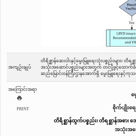
တိရိစ္ဆာန်ဆေးဝါးနှင့်မွေးမြူရေးသုံးပစ္စည်းများ၊ တိရစ
အကျဉ်းချုပ်
အသုံးအဆောင်ပစ္စည်းများအတွက် တင်ပို့ခွင့်ထောက်ခံချက
ဆည်မြောင်း၀န်ကြီးဌာနအောက်ရှိ မွေးမြူရေးနှင့်ကု
အကြောင်းအရာ
မွ
print
စိုက်ပျိုးရ
PRINT
တိရိစ္ဆာန်ထွက်ပစ္စည်း၊ တိရစ္ဆာန်အစာ
အသုံးအဆော