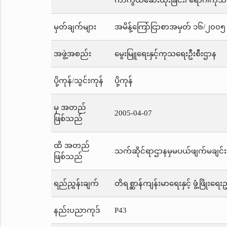
ကာကွယ်ဆေးထိုးခြင်း၊ ရောဂါကုသခ
မှတ်ချက်များ
အမိန့်ကြော်ငြာစာအမှတ် ၁၆/၂၀၀၅ က
အဖွဲ့အစည်း
မွေးမြူရေးနှင့်ကုသရေးဦးစီးဌာန
ပို့ကုန်/သွင်းကုန်
ပို့ကုန်
မှ အတည်
2005-04-07
ဖြစ်သည်
ထိ အတည်
သက်ဆိုင်ရာဌာနမှမပယ်ဖျက်မချင်း
ဖြစ်သည်
ရည်ညွှန်းချက်
တိရစ္ဆာန်ကျန်းမာရေးနှင့် ဖွံ့ဖြိုးရေ
နည်းပညာကုဒ်
P43