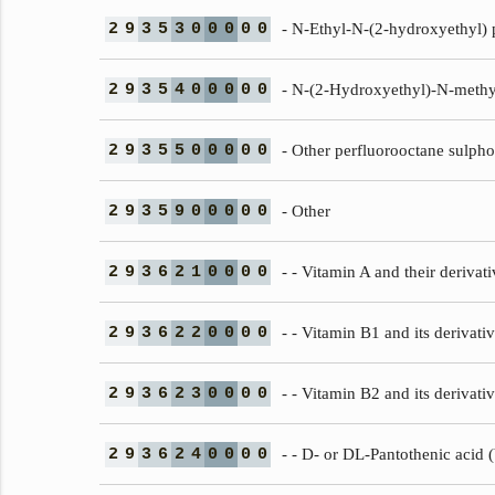
2
9
3
5
3
0
0
0
0
0
- N-Ethyl-N-(2-hydroxyethyl)
2
9
3
5
4
0
0
0
0
0
- N-(2-Hydroxyethyl)-N-methy
2
9
3
5
5
0
0
0
0
0
- Other perfluorooctane sulph
2
9
3
5
9
0
0
0
0
0
- Other
2
9
3
6
2
1
0
0
0
0
- - Vitamin A and their derivati
2
9
3
6
2
2
0
0
0
0
- - Vitamin B1 and its derivati
2
9
3
6
2
3
0
0
0
0
- - Vitamin B2 and its derivati
2
9
3
6
2
4
0
0
0
0
- - D- or DL-Pantothenic acid 