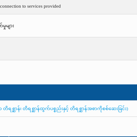
 connection to services provided
်မှုများ
ိရစ္ဆာန်၊ တိရစ္ဆာန်ထွက်ပစ္စည်းနှင့် တိရစ္ဆာန်အစာကိုစစ်ဆေးခြင်း)