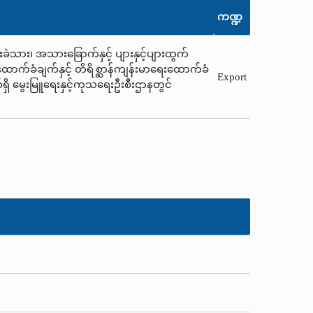
ကဏ္ဍ
ေးခဲသား၊ အသားခြောက်နှင့် ပျားနှင့်ပျားထွက်
့ထောက်ခံချက်နှင့် တိရိစ္ဆာန်ကျန်းမာရေးထောက်ခံ
Export
ရှိ မွေးမြူရေးနှင့်ကုသရေးဦးစီးဌာနတွင်