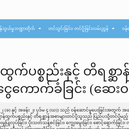
arrow_drop_down
arrow_drop_down
န်သွယ်မှုဘဏ္ဍာတိုက်
တင်သွင်းခြင်း၊ တင်ပို့ခြင်းလမ်းညွှန်
ဝန်
်ထွက်ပစ္စည်းနှင့် တိရစ္ဆာန
ေကောက်ခံခြင်း (ဆေးဝါ
်မ ၂ (ခ) နှင့် အခန်း ၂၊ ပုဒ်မ ၄ (ဃ)) သည် ဝန်ဆောင်မှုပေးခြင်းအတွက
ာန်ထွက်ပစ္စည်းနှင့် တိရစ္ဆာန်အစာများတင်ပို့သူသည် ပြည်ပသို့တင်ပို့မည့် 
ပြုလုပ်ခြင်း၊ ပိုးသတ်သန့်စင်ခြင်း၊ ကျွေးမွေးခြင်း၊ စောင့်ရှောက်ခြင်း