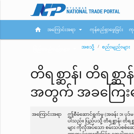
home
arrow_drop_down
အကြောင်းအရာ
ကုန်စည်ရှာဖွေခြင်း
ကု
အစသို့
စည်းမျည်းများ
arrow_drop_down
ပြည်ပစည်းမျဉ်းများ
တိရစ္ဆာန်၊ တိရစ္ဆာန
အတွက် အခကြေးငွ
အကြောင်းအရာ
ဤစီမံဆောင်ရွက်မှု (အခန်း ၁၊ ပုဒ
ပါသည်။ ပြည်ပသို့ တိရစ္ဆာန်၊ တိရစ္ဆ
များ ကိုလိုအပ်သော စမ်းသပ်စစ်ဆေးမှု