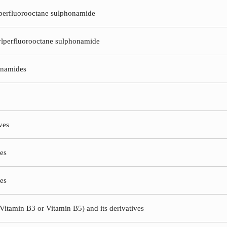
 perfluorooctane sulphonamide
lperfluorooctane sulphonamide
onamides
ves
ves
ves
(Vitamin B3 or Vitamin B5) and its derivatives