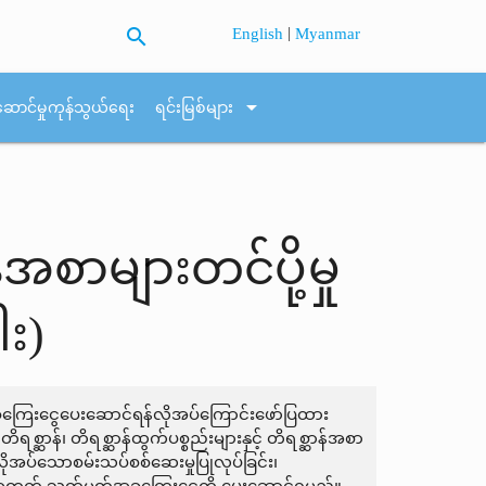
search
|
English
Myanmar
arrow_drop_down
ဆောင်မှုကုန်သွယ်ရေး
ရင်းမြစ်များ
်အစာများတင်ပို့မှု
း)
် အခကြေးငွေပေးဆောင်ရန်လိုအပ်ကြောင်းဖော်ပြထား
တိရစ္ဆာန်၊ တိရစ္ဆာန်ထွက်ပစ္စည်းများနှင့် တိရစ္ဆာန်အစာ
၊ လိုအပ်သောစမ်းသပ်စစ်ဆေးမှုပြုလုပ်ခြင်း၊