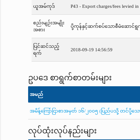
ယူအမ်ကုဒ်
P43 - Export charges/fees levied in
စည်းမျဉ်းအမျိုး
ပို့ကုန်နှင့်ဆက်စပ်သောစီမံဆောင်ရွက
အစား
ပြင်ဆင်သည့်
2018-09-19 14:56:59
ရက်
ဥပဒေ စာရွက်စာတမ်းများ
အမည်
အမိန့်ကြော်ငြာစာအမှတ် ၁၆/၂၀၀၅ (ပြည်ပသို့ တင်ပို့သော တ
လုပ်ထုံးလုပ်နည်းများ