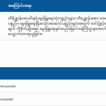
အကြောင်းအရာ
တိရိစ္ဆာန်ဆေးဝါးနှင့်မွေးမြူရေးသုံးပစ္စည်းများ၊ တိရစ္ဆာန်အစာ၊ အ
ပစ္စည်း၊ မွေးမြူရေးခြံအသုံးအဆောင်ပစ္စည်းများအတွက် တင်ပို့ခွင်
ချက် ကိုစိုက်ပျိုးရေး၊ မွေးမြူရေးနှင်ဆည်မြောင်း၀န်ကြီးဌာနအောက်
လျှောက်ထားရယူခြင်း။
lphonamide
phonamide