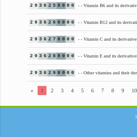
2
9
3
6
2
5
0
0
0
0
- - Vitamin B6 and its derivati
2
9
3
6
2
6
0
0
0
0
- - Vitamin B12 and its derivat
2
9
3
6
2
7
0
0
0
0
- - Vitamin C and its derivative
2
9
3
6
2
8
0
0
0
0
- - Vitamin E and its derivative
2
9
3
6
2
9
0
0
0
0
- - Other vitamins and their der
«
1
2
3
4
5
6
7
8
9
10