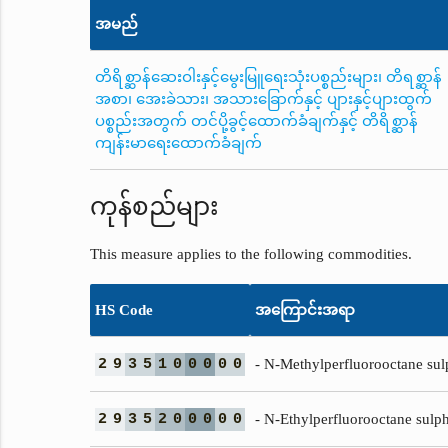
အမည်
တိရိစ္ဆာန်ဆေးဝါးနှင့်မွေးမြူရေးသုံးပစ္စည်းများ၊ တိရစ္ဆာန်
အစာ၊ အေးခဲသား၊ အသားခြောက်နှင့် ပျားနှင့်ပျားထွက်
ပစ္စည်းအတွက် တင်ပို့ခွင့်ထောက်ခံချက်နှင့် တိရိစ္ဆာန်
ကျန်းမာရေးထောက်ခံချက်
ကုန်စည်များ
This measure applies to the following commodities.
HS Code
အကြောင်းအရာ
2
9
3
5
1
0
0
0
0
0
- N-Methylperfluorooctane su
2
9
3
5
2
0
0
0
0
0
- N-Ethylperfluorooctane sul