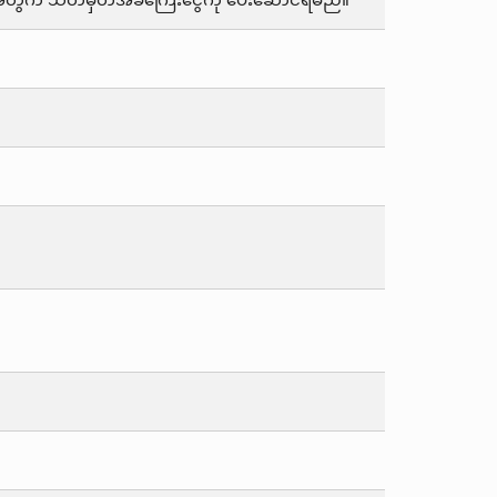
ြင်းအတွက် သတ်မှတ်အခကြေးငွေကို ပေးဆောင်ရမည်။