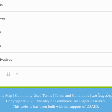
ves
ives
s
s
ivatives
11
»
Site Map
|
Commonly Used Terms
|
Terms and Conditions
|
ဆက်သွယ်ရန
Copyright © 2026.
Ministry of Commerce.
All Rights Reserved.
This website has been built with the support of
USAID.