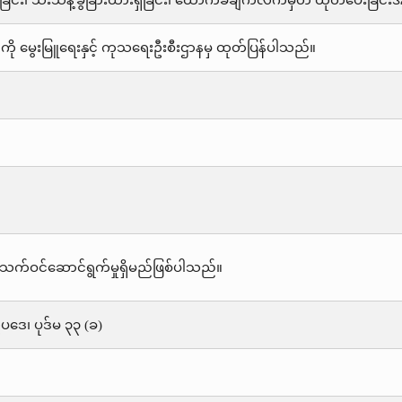
ြင်း၊ သီးသန့်ခွဲခြားထားရှိခြင်း၊ ထောက်ခံချက်လက်မှတ် ထုတ်ပေးခ
ို မွေးမြူရေးနှင့် ကုသရေးဦးစီးဌာနမှ ထုတ်ပြန်ပါသည်။
သက်ဝင်ဆောင်ရွက်မှုရှိမည်ဖြစ်ပါသည်။
းဥပဒေ၊ ပုဒ်မ ၃၃ (ခ)