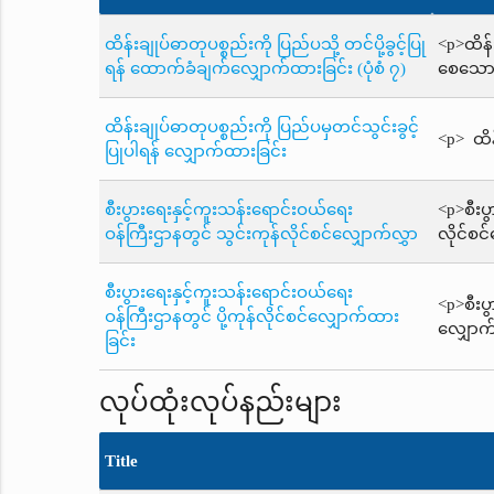
ထိန်းချုပ်ဓာတုပစ္စည်းကို ပြည်ပသို့ တင်ပို့ခွင့်ပြု
<p>ထိန်း
ရန် ထောက်ခံချက်လျှောက်ထားခြင်း (ပုံစံ ၇)
စေသောဆ
ထိန်းချုပ်ဓာတုပစ္စည်းကို ပြည်ပမှတင်သွင်းခွင့်
<p> ထိန
ပြုပါရန် လျှောက်ထားခြင်း
စီးပွားရေးနှင့်ကူးသန်းရောင်းဝယ်ရေး
<p>စီးပ
ဝန်ကြီးဌာနတွင် သွင်းကုန်လိုင်စင်လျှောက်လွှာ
လိုင်စင
စီးပွားရေးနှင့်ကူးသန်းရောင်းဝယ်ရေး
<p>စီးပ
ဝန်ကြီးဌာနတွင် ပို့ကုန်လိုင်စင်လျှောက်ထား
လျှောက်
ခြင်း
လုပ်ထုံးလုပ်နည်းများ
Title