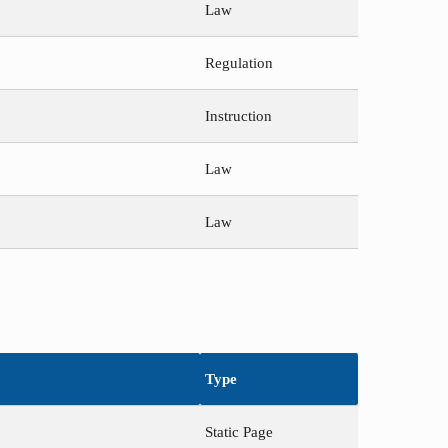
Law
Regulation
Instruction
Law
Law
Type
Static Page