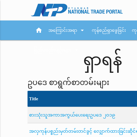
home
arrow_drop_down
အကြောင်းအရာ
ကုန်စည်ရှာဖွေခြင်း
ကု
arrow_drop_down
ပြည်ပစည်းမျဉ်းများ
ရှာရန်
ဥပဒေ စာရွက်စာတမ်းများ
Title
စားသုံးသူအကာအကွယ်ပေးရေးဥပဒေ ၂၀၁၉
အလှကုန်ပစ္စည်းမှတ်တမ်းတင်ခွင့် လျှောက်ထားခြင်းဆိုင်