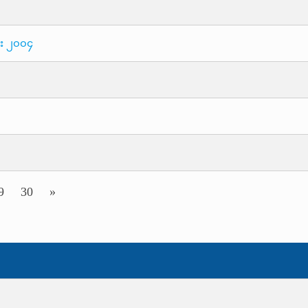
ား ၂၀၀၄
9
30
»