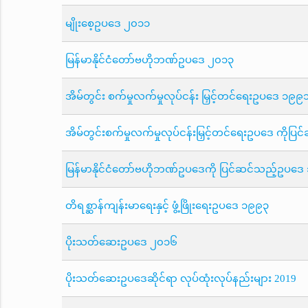
မျိုးစေ့ဥပဒေ ၂၀၁၁
မြန်မာနိုင်ငံတော်ဗဟိုဘဏ်ဥပဒေ ၂၀၁၃
အိမ်တွင်း စက်မှုလက်မှုလုပ်ငန်း မြှင့်တင်ရေးဥပဒေ ၁၉၉
အိမ်တွင်းစက်မှုလက်မှုလုပ်ငန်းမြှင့်တင်ရေးဥပဒေ ကို
မြန်မာနိုင်ငံတော်ဗဟိုဘဏ်ဥပဒေကို ပြင်ဆင်သည့်ဥပဒ
တိရစ္ဆာန်ကျန်းမာရေးနှင့် ဖွံ့ဖြိုးရေးဥပဒေ ၁၉၉၃
ပိုးသတ်ဆေးဥပဒေ ၂၀၁၆
ပိုးသတ်ဆေးဥပဒေဆိုင်ရာ လုပ်ထုံးလုပ်နည်းများ 2019