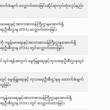
က်ခံချက် လျှောက်ထားခြင်းဆိုင်ရာလုပ်ထုံးလုပ်နည်း
န်းမာရေးနှင့်အားကစားဝန်ကြီးဌာနအောက်ရှိ
းဦးစီးဌာန (FDA) လျှောက်ထားခြင်း
ို ကျန်းမာရေးနှင့်အားကစားဝန်ကြီးဌာနအောက်ရှိ
းဦးစီးဌာန (FDA) တွင်လျှောက်ထားခြင်း
ို့တင်သွင်းရန်အတွက် မွေးမြူရေးနှင့်ကုသရေးဦးစီးဌာနတွင်
ု့ရာတွင် မွေးမြူရေးနှင့် ကုသရေးဦးစီးဌာနမှ ထောက်ခံချက်
ယူခြင်း
ု ကျန်းမာရေးနှင့်အားကစားဝန်ကြီးဌာနအောက်ရှိ
းဦးစီးဌာန (FDA) တွင် လျှောက်ထားခြင်း