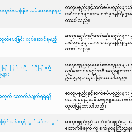
ဓာတုပစ္စည်းနှင့်ဆက်စပ်ပစ္စည်းများဆ
်စင်ထုတ်ပေးခြင်း လုပ်ဆောင်ရမည့်
အစီအစဉ်များအား စက်မှုဝန်ကြီးဌာန၏
ထားပါသည်။
ဓာတုပစ္စည်းနှင့်ဆက်စပ်ပစ္စည်းမျာ
်ထုတ်ပေးခြင်း လုပ်ဆောင်ရမည့်
အစီအစဉ်များအား စက်မှုဝန်ကြီးဌာန၏
ထားပါသည်။
ဓာတုပစ္စည်းနှင့်ဆက်စပ်ပစ္စည်းများ
င်၊ပြည်ပသို့တင်ပို့ခြင်းတို့
လုပ်ဆောင်ရမည့်အစီအစဉ်များအား စက
များ
ဦးစီးဌာနမှ ထုတ်ပြန်ထားပါသည်။
ဓာတုပစ္စည်းနှင့်ဆက်စပ်ပစ္စည်းများ 
င်းအတွက် ထောက်ခံချက်ရရှိရန်
ဆောင်ရမည့်အစီအစဉ်များအား စက်မှု
ထုတ်ပြန်ထားပါသည်။
ဆင့်ဖြတ်သန်းကုန်သွယ်ခြင်းအတွက်
ဓာတုပစ္စည်းနှင့် ဆက်စပ်ပစ္စည်းမျာ
ထောက်ခံချက် ကို စက်မှု၀န်ကြီးဌာန၊