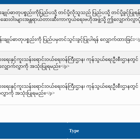
ချုပ်ဓာတုပစ္စည်းကိုပြည်ပသို့ တင်ပို့လိုသူသည် ပြည်ပသို့ တင်ပို့ခွင့်ပြု
ေးဝါးများအန္တရာယ်တားဆီးကာကွယ်ရေးဗဟိုအဖွဲ့သို့ ဤလျှောက်လွှာပု
်းချုပ်ဓာတုပစ္စည်းကို ပြည်ပမှတင်သွင်းခွင့်ပြုပါရန် လျှောက်ထားခြင်း</
ွားရေးနှင့်ကူးသန်းရောင်းဝယ်ရေးဝန်ကြီးဌာန၊ ကုန်သွယ်ရေးဦးစီးဌာနတွင
်လျှောက်လွှာကို အသုံးပြုရမည်။</p>
ွားရေးနှင့်ကူးသန်းရောင်းဝယ်ရေးဝန်ကြီးဌာန၊ ကုန်သွယ်ရေးဦးစီးဌာနတွင် ပ
လွှာကို အသုံးပြုရမည်။</p>
Type