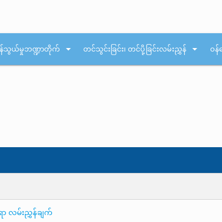
arrow_drop_down
arrow_drop_down
န်သွယ်မှုဘဏ္ဍာတိုက်
တင်သွင်းခြင်း၊ တင်ပို့ခြင်းလမ်းညွှန်
ဝန်
ရာ လမ်းညွှန်ချက်