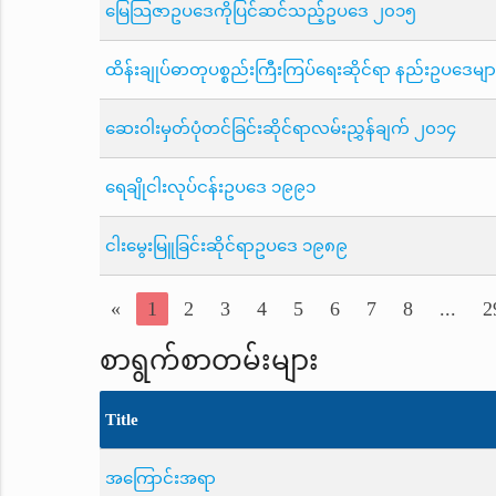
မြေသြဇာဥပဒေကိုပြင်ဆင်သည့်ဥပဒေ ၂၀၁၅
ထိန်းချုပ်ဓာတုပစ္စည်းကြီးကြပ်ရေးဆိုင်ရာ နည်းဥပဒေမျ
ဆေးဝါးမှတ်ပုံတင်ခြင်းဆိုင်ရာလမ်းညွှန်ချက် ၂၀၁၄
ရေချိုငါးလုပ်ငန်းဥပဒေ ၁၉၉၁
ငါးမွေးမြူခြင်းဆိုင်ရာဥပဒေ ၁၉၈၉
«
1
2
3
4
5
6
7
8
...
2
စာရွက်စာတမ်းများ
Title
အကြောင်းအရာ