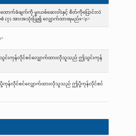
ရန်ထောက်ခံချက်ကို မူးယစ်ဆေးဝါးနှင့် စိတ်ကိုပြောင်းလဲ
ံစံ (၇) အားအသုံးပြု၍ လျှောက်ထားရမည်။</p>
p>
် သွင်းကုန်လိုင်စင်လျှောက်ထားလိုသူသည် ဤသွင်းကုန်
ို့ကုန်လိုင်စင်လျှောက်ထားလိုသူသည် ဤပို့ကုန်လိုင်စင်