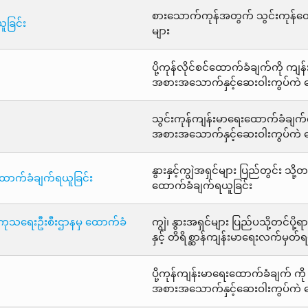
စားသောက်ကုန်အတွက် သွင်းကုန်ထော
ူခြင်း
များ
ပို့ကုန်လိုင်စင်ထောက်ခံချက်ကို ကျ
အစားအသောက်နှင့်ဆေးဝါးကွပ်ကဲ ရေ
သွင်းကုန်ကျန်းမာရေးထောက်ခံချက်က
အစားအသောက်နှင့်ဆေးဝါးကွပ်ကဲ ရေ
နွားနှင့်ကျွဲအရှင်များ ပြည်တွင်း သ
် ထောက်ခံချက်ရယူခြင်း
ထောက်ခံချက်ရယူခြင်း
ှင့် ကုသရေးဦးစီးဌာနမှ ထောက်ခံ
ကျွဲ၊ နွားအရှင်များ ပြည်ပသို့တင်ပိ
နှင့် တိရိစ္ဆာန်ကျန်းမာရေးလက်မှတ်ရ
ပို့ကုန်ကျန်းမာရေးထောက်ခံချက် ကိ
အစားအသောက်နှင့်ဆေးဝါးကွပ်ကဲ ရေ