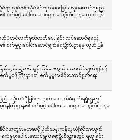
ိုင်ရာ လုပ်ငန်းလိုင်စင်ထုတ်ပေးခြင်း လုပ်ဆောင်ရမည့်
 စက်မှုပူးပေါင်း‌ဆောင်ရွက်ရေးဦးစီးဌာနမှ ထုတ်ပြန်
း မှတ်ပုံတင်လက်မှတ်ထုတ်ပေးခြင်း လုပ်ဆောင်ရမည့်
 စက်မှုပူးပေါင်း‌ဆောင်ရွက်ရေးဦးစီးဌာနမှ ထုတ်ပြန်
 ပြည်တွင်းသို့တင်သွင်းခြင်းအတွက် ထောက်ခံချက်ရရှိရန်
်မှုဝန်ကြီးဌာန၏ စက်မှုပူးပေါင်း‌ဆောင်ရွက်ရေး
ပြည်ပသို့တင်ပို့ခြင်းအတွက် ထောက်ခံချက်ရရှိရန်လုပ်
ဝန်ကြီးဌာန၏ စက်မှုပူးပေါင်း‌ဆောင်ရွက်ရေးဦးစီးဌာနမှ
း နိုင်ငံအတွင်းမှတဆင့်ဖြတ်သန်းကုန်သွယ်ခြင်းအတွက်
 စက်မှုပူးပေါင်းဆောင်ရွက်ရေးဦးစီးဌာနတွင် ရယူခြင်း