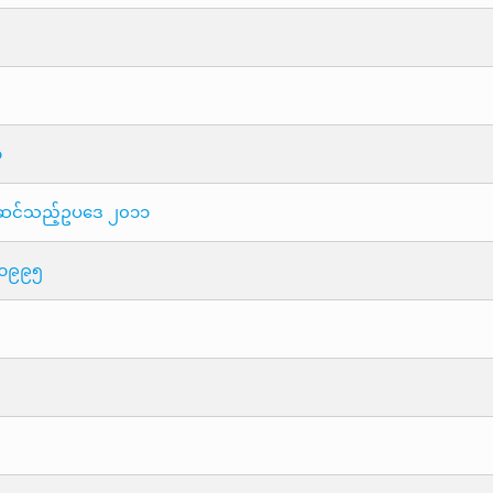
၁
ပြင်ဆင်သည့်ဥပဒေ ၂၀၁၁
ေ ၁၉၉၅