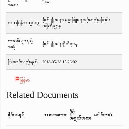
Law
အစား
စိုက်ပျိုးရေး၊ မွေးမြူရေးနှင့်ဆည်မြောင်း
ထုတ်ပြန်သည့်အဖွဲ့
ဝန်ကြီးဌာန
တာဝန်ယူသည့်
စိုက်ပျိုးရေးဦးစီးဌာန
အဖွဲ့
ပြင်ဆင်သည့်ရက်
2018-05-28 15:26:02
picture_as_pdf
မြန်မာ
Related Documents
ဖိုင်
ဖိုင်အမည်
ဘာသာစကား
ဒေါင်းလုပ်
အရွယ်အစား