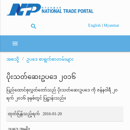
search
|
English
Myanmar
menu
အစသို့
ဥပဒေ စာရွက်စာတမ်းများ
ပိုးသတ်ဆေးဥပဒေ ၂၀၁၆
ပြည်ထောင်စုလွှတ်တော်သည် ပိုးသတ်ဆေးဥပဒေ ကို ဇန်နဝါရီ ၂၀
ရက် ၂၀၁၆ ခုနှစ်တွင် ပြဋ္ဌာန်းသည်။
ထုတ်ပြန်သည့်ရက်
2016-01-20
ဥပဒေ အမျိုး