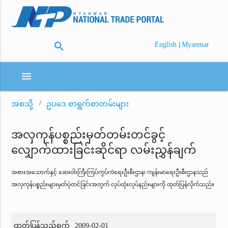
search
|
English
Myanmar
menu
အစသို့
ဥပဒေ စာရွက်စာတမ်းများ
အလှကုန်ပစ္စည်းမှတ်တမ်းတင်ခွင့်
လျှောက်ထားခြင်းဆိုင်ရာ လမ်းညွှန်ချက်
အစားအသောက်နှင့် ဆေးဝါးကြီးကြပ်ကွပ်ကဲရေးဦးစီးဌာန၊ ကျန်းမာရေးဦးစီးဌာနသည်
အလှကုန်ပစ္စည်းများမှတ်ပုံတင်ခြင်းအတွက် လုပ်ထုံးလုပ်နည်းများကို ထုတ်ပြန်လိုက်သည်။
ထုတ်ပြန်သည့်ရက်
2009-02-01