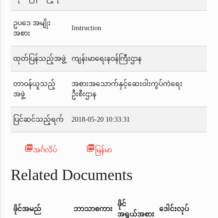
ဥပဒေ အမျိုး
Instruction
အစား
ထုတ်ပြန်သည့်အဖွဲ့
ကျန်းမာရေးနဝန်ကြီးဌာန
တာဝန်ယူသည့်
အစားအသောက်နှင့်ဆေးဝါးကွပ်ကဲရေး
အဖွဲ့
ဦးစီးဌာန
ပြင်ဆင်သည့်ရက်
2018-05-20 10:33:31
picture_as_pdf
picture_as_pdf
အင်္ဂလိပ်
မြန်မာ
Related Documents
ဖိုင်
ဖိုင်အမည်
ဘာသာစကား
ဒေါင်းလုပ်
အရွယ်အစား