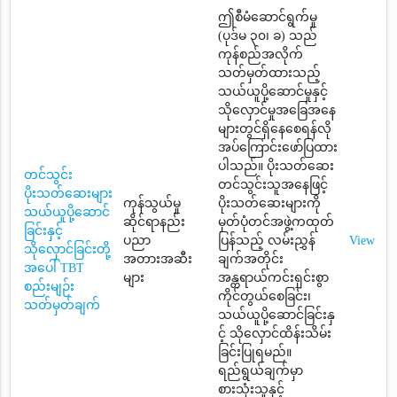
ဤစီမံဆောင်ရွက်မှု
(ပုဒ်မ ၃၀၊ ခ) သည်
ကုန်စည်အလိုက်
သတ်မှတ်ထားသည့်
သယ်ယူပို့ဆောင်မှုနှင့်
သိုလှောင်မှုအခြေအနေ
များတွင်ရှိနေစေရန်လို
အပ်ကြောင်းဖော်ပြထား
ပါသည်။ ပိုးသတ်ဆေး
တင်သွင်း
တင်သွင်းသူအနေဖြင့်
ပိုးသတ်ဆေးများ
ကုန်သွယ်မှု
ပိုးသတ်ဆေးများကို
သယ်ယူပို့ဆောင်
ဆိုင်ရာနည်း
မှတ်ပုံတင်အဖွဲ့ကထုတ်
ခြင်းနှင့်
ပညာ
ပြန်သည့် လမ်းညွှန်
View
သိုလှောင်ခြင်းတို့
အတားအဆီး
ချက်အတိုင်း
အပေါ် TBT
များ
အန္တရာယ်ကင်းရှင်းစွာ
စည်းမျဉ်း
ကိုင်တွယ်စေခြင်း၊
သတ်မှတ်ချက်
သယ်ယူပို့ဆောင်ခြင်းနှ
င့် သိုလှောင်ထိန်းသိမ်း
ခြင်းပြုရမည်။
ရည်ရွယ်ချက်မှာ
စားသုံးသူနှင့်