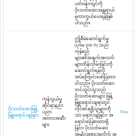
ပတ်ဝန်းကျင်ကို
ပိုးသတ်ဆေးအန္တရာယ်
မှကာကွယ်ပေးရန်ဖြစ်
ပါသည်။
ဤစီမံဆောင်ရွက်မှု
(ပုဒ်မ ၃၀၊ ဂ) သည်
ကုန်စည်
များ၏အချက်အလက်
များထိန်းသိမ်းခြင်းကို
ဆောင်ရွက်ရန်လို
အပ်ကြောင်းဖော်ပြထား
ပါသည်။ ပိုးသတ်ဆေး
တင်သွင်းသူသည်
ပိုးသတ်ဆေးများ ဖြန့်
ကုန်သွယ်မှု
ဖြူးရောင်းချရာတွင်
ဆိုင်ရာနည်း
ပိုးသတ်ဆေးဖြန့်
လိုင်စင်ရရှိသူများကို
ပညာ
View
ဖြူးရောင်းချခြင်း
သာ ရောင်းချခြင်း၊ အ
အတားအဆီး
ရောင်းပြေစာထားရှိ
များ
ခြင်း၊ ပိုးသတ်ဆေး
အမျိုးအစားအလိုက် အ