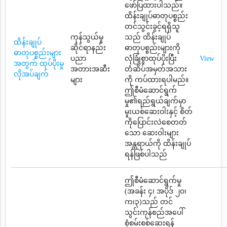
ဖော်ပြထားပါသည်။
ထိန်းချုပ်ဓာတုပစ္စည်း
တင်သွင်းခွင့်ရရှိသူ
ကုန်သွယ်မှု
သည် ထိန်းချုပ်
ထိန်းချုပ်
ဆိုင်ရာနည်း
ဓာတုပစ္စည်းများကို
ဓာတုပစ္စည်းများ
ပညာ
လုံခြုံစွာထုပ်ပိုးပြီး
View
အတွက် ထုပ်ပိုးမှု
အတားအဆီး
တံဆိပ်အမှတ်အသား
လိုအပ်ချက်
များ
ကို ကပ်ထားရပါမည်။
ဤစီမံဆောင်ရွက်
မှု၏ရည်ရွယ်ချက်မှာ
မူးယစ်ဆေးဝါးနှင့် စိတ်
ကိုပြောင်းလဲစေတတ်
သော ဆေးဝါးများ
အန္တရာယ်ကို ထိန်းချုပ်
ရန်ဖြစ်ပါသည်
ဤစီမံဆောင်ရွက်မှု
(အခန်း ၄၊ အပိုဒ် ၂၀၊
က၊၃)သည် တင်
သွင်းကုန်စည်အပေါ်
စုံစမ်းစစ်ဆေးရန်