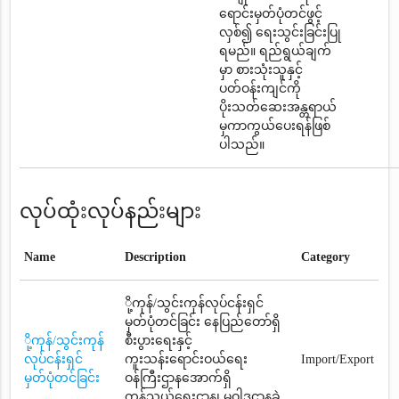
ရောင်းမှတ်ပုံတင်ဖွင့်
လှစ်၍ ရေးသွင်းခြင်းပြု
ရမည်။ ရည်ရွယ်ချက်
မှာ စားသုံးသူနှင့်
ပတ်ဝန်းကျင်ကို
ပိုးသတ်ဆေးအန္တရာယ်
မှကာကွယ်ပေးရန်ဖြစ်
ပါသည်။
လုပ်ထုံးလုပ်နည်းများ
Name
Description
Category
ို့ကုန်/သွင်းကုန်လုပ်ငန်းရှင်
မှတ်ပုံတင်ခြင်း နေပြည်တော်ရှိ
ို့ကုန်/သွင်းကုန်
စီးပွားရေးနှင့်
လုပ်ငန်းရှင်
ကူးသန်းရောင်းဝယ်ရေး
Import/Export
မှတ်ပုံတင်ခြင်း
ဝန်ကြီးဌာနအောက်ရှိ
ကုန်သွယ်ရေးဌာန၊ မူဝါဒဌာနခွဲ