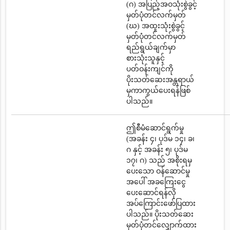
(ဂ) အပြည့်အဝသုံးစွဲခွင့်
မှတ်ပုံတင်လက်မှတ်
(ဃ) အထူးသုံးစွဲခွင့်
မှတ်ပုံတင်လက်မှတ်
ရည်ရွယ်ချက်မှာ
စားသုံးသူနှင့်
ပတ်ဝန်းကျင်ကို
ပိုးသတ်ဆေးအန္တရာယ်
မှကာကွယ်ပေးရန်ဖြစ်
ပါသည်။
ဤစီမံဆောင်ရွက်မှု
(အခန်း ၄၊ ပုဒ်မ ၁၄၊ ခ၊
ဂ နှင့် အခန်း ၅၊ ပုဒ်မ
၁၇၊ ဂ) သည် အစိုးရမှ
ပေးသော ဝန်ဆောင်မှု
အပေါ် အခကြေးငွေ
ပေးဆောင်ရန်လို
အပ်ကြောင်းဖော်ပြထား
ပါသည်။ ပိုးသတ်ဆေး
မှတ်ပုံတင်လျှောက်ထား