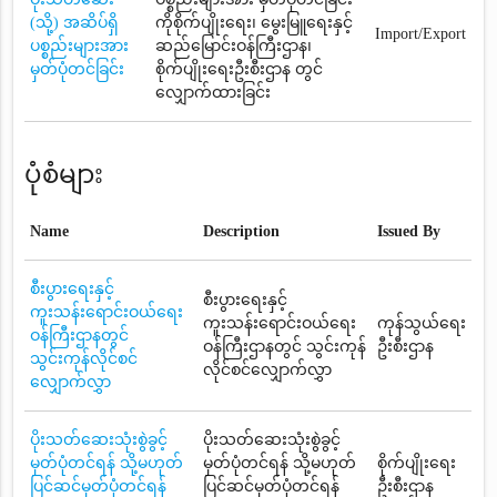
(သို့) အဆိပ်ရှိ
ကိုစိုက်ပျိုးရေး၊ မွေးမြူရေးနှင့်
Import/Export
ပစ္စည်းများအား
ဆည်မြောင်းဝန်ကြီးဌာန၊
မှတ်ပုံတင်ခြင်း
စိုက်ပျိုးရေးဦးစီးဌာန တွင်
လျှောက်ထားခြင်း
ပုံစံများ
Name
Description
Issued By
စီးပွားရေးနှင့်
စီးပွားရေးနှင့်
ကူးသန်းရောင်းဝယ်ရေး
ကူးသန်းရောင်းဝယ်ရေး
ကုန်သွယ်ရေး
ဝန်ကြီးဌာနတွင်
ဝန်ကြီးဌာနတွင် သွင်းကုန်
ဦးစီးဌာန
သွင်းကုန်လိုင်စင်
လိုင်စင်လျှောက်လွှာ
လျှောက်လွှာ
ပိုးသတ်ဆေးသုံးစွဲခွင့်
ပိုးသတ်ဆေးသုံးစွဲခွင့်
မှတ်ပုံတင်ရန် သို့မဟုတ်
မှတ်ပုံတင်ရန် သို့မဟုတ်
စိုက်ပျိုးရေး
ပြင်ဆင်မှတ်ပုံတင်ရန်
ပြင်ဆင်မှတ်ပုံတင်ရန်
ဦးစီးဌာန