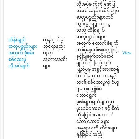
လိုအပ်ချက်ကို ဖော်ပြ
ထားပါသည်။ ထိန်းချုပ်
ဓာတုပစ္စည်းများတင်
သွင်းခွင့်ရရှိထားသူ
သည် ထိန်းချုပ်
ဓာတုပစ္စည်းများ
ထိန်းချုပ်
ကုန်သွယ်မှု
အတွက် ထောက်ခံချက်
ဓာတုပစ္စည်းများ
ဆိုင်ရာနည်း
တစ်ခုချင်းစီ၏မိတ္ထူနှင့်
အတွက် စုံစမ်း
ပညာ
View
ခွင့်ပြုချက်တစ်စောင်
စစ်ဆေးမှု
အတားအဆီး
ချင်းစီကို ပြည်တွင်း
လိုအပ်ချက်
များ
ပြည်ပမှ အခွင့်အာဏာရှိ
သူ သို့မဟုတ် တာဝန်ရှိ
သူ၏ စစ်ဆေးမှုကို ခံယူ
ရမည်။ ဤစီမံ
ဆောင်ရွက်
မှု၏ရည်ရွယ်ချက်မှာ
မူးယစ်ဆေးဝါး နှင့် စိတ်
ကိုပြောင်းလဲစေတတ်
သော ဆေးဝါးများ
အန္တရာယ်ကို ထိန်းချုပ်
ရန်ဖြစ်ပါသည်။