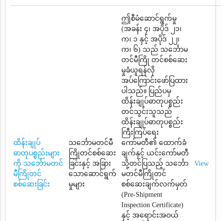
ဤစီမံဆောင်ရွက်မှု
(အခန်း ၄၊ အပိုဒ် ၂၁၊
က၊ ၁ နှင့် အပိုဒ် ၂၂၊
က၊ ၆) သည် သင်္ဘောမ
တင်မီကြို တင်စစ်ဆေး
မှုခံယူရန်လို
အပ်ကြောင်းဖော်ပြထား
ပါသည်။ ပြည်ပမှ
ထိန်းချုပ်ဓာတုပစ္စည်း
တင်သွင်းသူသည်
ထိန်းချုပ်ဓာတုပစ္စည်း
ကြီးကြပ်ရေး
ထိန်းချုပ်
သင်္ဘောမတင်မီ
ကော်မတီ၏ ထောက်ခံ
ဓာတုပစ္စည်းများ
ကြိုတင်စစ်ဆေး
ချက်နှင့် ယင်းကော်မတီ
ကို သင်္ဘောမတင်
ခြင်းနှင့် အခြား
သို့တင်ပြသည့် သင်္ဘော
View
မီကြိုတင်
သောဆောင်ရွက်
မတင်မီကြိုတင်
စစ်ဆေးခြင်း
မှုများ
စစ်ဆေးချက်လက်မှတ်
(Pre-Shipment
Inspection Certificate)
နှင့် အရောင်းအဝယ်