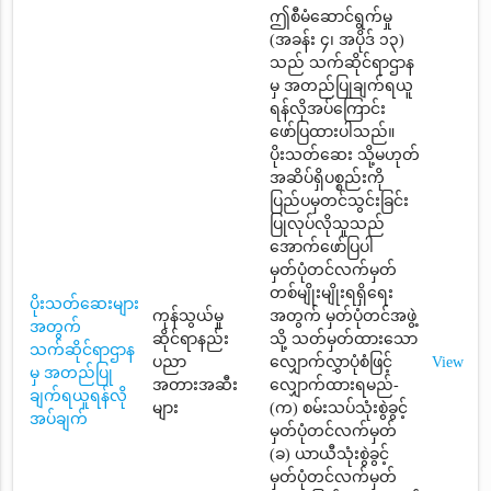
ဤစီမံဆောင်ရွက်မှု
(အခန်း ၄၊ အပိုဒ် ၁၃)
သည် သက်ဆိုင်ရာဌာန
မှ အတည်ပြုချက်ရယူ
ရန်လိုအပ်ကြောင်း
ဖော်ပြထားပါသည်။
ပိုးသတ်ဆေး သို့မဟုတ်
အဆိပ်ရှိပစ္စည်းကို
ပြည်ပမှတင်သွင်းခြင်း
ပြုလုပ်လိုသူသည်
အောက်ဖော်ပြပါ
မှတ်ပုံတင်လက်မှတ်
တစ်မျိုးမျိုးရရှိရေး
ပိုးသတ်ဆေးများ
ကုန်သွယ်မှု
အတွက် မှတ်ပုံတင်အဖွဲ့
အတွက်
ဆိုင်ရာနည်း
သို့ သတ်မှတ်ထားသော
သက်ဆိုင်ရာဌာန
ပညာ
လျှောက်လွှာပုံစံဖြင့်
View
မှ အတည်ပြု
အတားအဆီး
လျှောက်ထားရမည်-
ချက်ရယူရန်လို
များ
(က) စမ်းသပ်သုံးစွဲခွင့်
အပ်ချက်
မှတ်ပုံတင်လက်မှတ်
(ခ) ယာယီသုံးစွဲခွင့်
မှတ်ပုံတင်လက်မှတ်