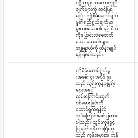
ပဋိညာဉ်/ သဘောတူညီ
ချက်များကို တင်ပြရ
မည်။ ဤစီမံဆောင်ရွက်
မှု၏ရည်ရွယ်ချက်မှာ
မူးယစ်ဆေးဝါး နှင့် စိတ်
ကိုပြောင်းလဲစေတတ်
သော ဆေးဝါးများ
အန္တရာယ်ကို ထိန်းချုပ်
ရန်ဖြစ်ပါသည်။
ဤစီမံဆောင်ရွက်မှု
(အခန်း ၄၊ အပိုဒ် ၉)
သည် သွင်းကုန်ပစ္စည်း
များအပေါ်
လမ်းကြောင်းလိုက်
စစ်ဆေးခြင်းကို
ဆောင်ရွက်ရန်လို
အပ်ကြောင်းဖော်ပြထား
ပါသည်။ သွင်းကုန်ခွင့်
ပြုချက်ရရှိထားပြီးသူ
သည် ကုန်အမှာစာ၊ ကုန်