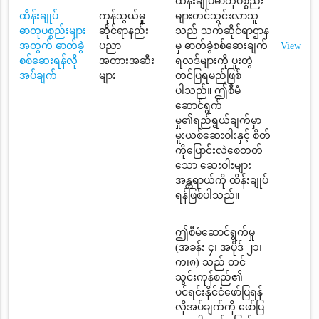
ထိန်းချုပ်ဓာတုပစ္စည်း
ထိန်းချုပ်
ကုန်သွယ်မှု
များတင်သွင်းလာသူ
ဓာတုပစ္စည်းများ
ဆိုင်ရာနည်း
သည် သက်ဆိုင်ရာဌာန
အတွက် ဓာတ်ခွဲ
ပညာ
မှ ဓာတ်ခွဲစစ်ဆေးချက်
View
စစ်ဆေးရန်လို
အတားအဆီး
ရလဒ်များကို ပူးတွဲ
အပ်ချက်
များ
တင်ပြရမည်ဖြစ်
ပါသည်။ ဤစီမံ
ဆောင်ရွက်
မှု၏ရည်ရွယ်ချက်မှာ
မူးယစ်ဆေးဝါးနှင့် စိတ်
ကိုပြောင်းလဲစေတတ်
သော ဆေးဝါးများ
အန္တရာယ်ကို ထိန်းချုပ်
ရန်ဖြစ်ပါသည်။
ဤစီမံဆောင်ရွက်မှု
(အခန်း ၄၊ အပိုဒ် ၂၁၊
က၊၈) သည် တင်
သွင်းကုန်စည်၏
ပင်ရင်းနိုင်ငံဖော်ပြရန်
လိုအပ်ချက်ကို ဖော်ပြ