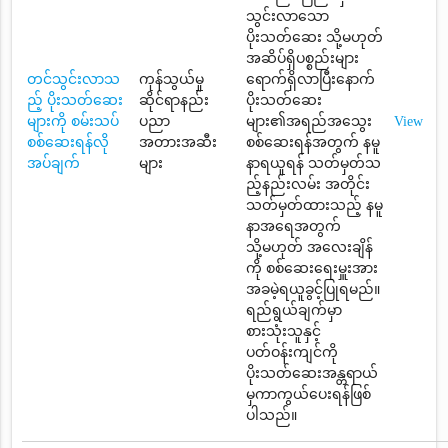
သွင်းလာသော
ပိုးသတ်ဆေး သို့မဟုတ်
အဆိပ်ရှိပစ္စည်းများ
တင်သွင်းလာသ
ကုန်သွယ်မှု
ရောက်ရှိလာပြီးနောက်
ည့် ပိုးသတ်ဆေး
ဆိုင်ရာနည်း
ပိုးသတ်ဆေး
များကို စမ်းသပ်
ပညာ
များ၏အရည်အသွေး
View
စစ်ဆေးရန်လို
အတားအဆီး
စစ်ဆေးရန်အတွက် နမူ
အပ်ချက်
များ
နာရယူရန် သတ်မှတ်သ
ည့်နည်းလမ်း အတိုင်း
သတ်မှတ်ထားသည့် နမူ
နာအရေအတွက်
သို့မဟုတ် အလေးချိန်
ကို စစ်ဆေးရေးမှူးအား
အခမဲ့ရယူခွင့်ပြုရမည်။
ရည်ရွယ်ချက်မှာ
စားသုံးသူနှင့်
ပတ်ဝန်းကျင်ကို
ပိုးသတ်ဆေးအန္တရာယ်
မှကာကွယ်ပေးရန်ဖြစ်
ပါသည်။