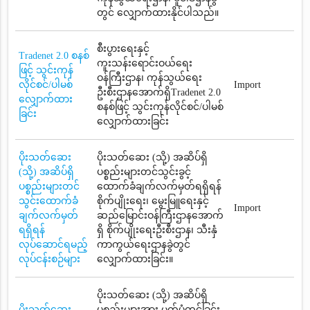
တွင် လျှောက်ထားနိုင်ပါသည်။
စီးပွားရေးနှင့်
Tradenet 2.0 စနစ်
ကူးသန်းရောင်းဝယ်ရေး
ဖြင့် သွင်းကုန်
ဝန်ကြီးဌာန၊ ကုန်သွယ်ရေး
လိုင်စင်/ပါမစ်
Import
ဦးစီးဌာနအောက်ရှိTradenet 2.0
လျှောက်ထား
စနစ်ဖြင့် သွင်းကုန်လိုင်စင်/ပါမစ်
ခြင်း
လျှောက်ထားခြင်း
ပိုးသတ်ဆေး
ပိုးသတ်ဆေး (သို့) အဆိပ်ရှိ
(သို့) အဆိပ်ရှိ
ပစ္စည်းများတင်သွင်းခွင့်
ပစ္စည်းများတင်
ထောက်ခံချက်လက်မှတ်ရရှိရန်
သွင်းထောက်ခံ
စိုက်ပျိုးရေး၊ မွေးမြူရေးနှင့်
Import
ချက်လက်မှတ်
ဆည်မြောင်းဝန်ကြီးဌာနအောက်
ရရှိရန်
ရှိ စိုက်ပျိုးရေးဦးစီးဌာန၊ သီးနှံ
လုပ်ဆောင်ရမည့်
ကာကွယ်ရေးဌာနခွဲတွင်
လုပ်ငန်းစဉ်များ
လျှောက်ထားခြင်း။
ပိုးသတ်ဆေး (သို့) အဆိပ်ရှိ
ပိုးသတ်ဆေး
ပစ္စည်းများအား မှတ်ပုံတင်ခြင်း