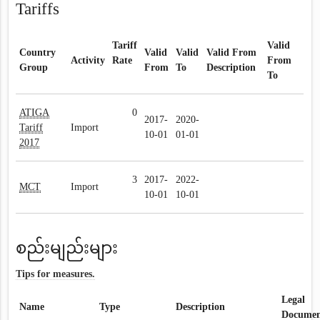
Tariffs
Tariff
Valid
Country
Valid
Valid
Valid From
Activity
Rate
From
Group
From
To
Description
To
ATIGA
0
2017-
2020-
Tariff
Import
10-01
01-01
2017
3
2017-
2022-
MCT
Import
10-01
10-01
စည်းမျည်းများ
Tips for measures.
Legal
Name
Type
Description
Documen