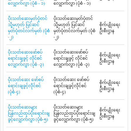
လျှောက်လွှာ (ပုံစံ - ၁)
လျှောက်လွှာ (ပုံစံ - ၁)
ပိုးသတ်ဆေးမှတ်ပုံတင်
ပိုးသတ်ဆေးမှတ်ပုံတင်
သို့မဟုတ် ပြင်ဆင်
သို့မဟုတ် ပြင်ဆင်
စိုက်ပျိုးရေး
မှတ်ပုံတင်လက်မှတ် (ပုံစံ
မှတ်ပုံတင်လက်မှတ် (ပုံစံ
ဦးစီးဌာန
-၂)
-၂)
ပိုးသတ်ဆေးဖော်စပ်
ပိုးသတ်ဆေးဖော်စပ်
စိုက်ပျိုးရေး
ရောင်းချခွင့် လိုင်စင်
ရောင်းချခွင့် လိုင်စင်
ဦးစီးဌာန
လျှောက်လွှာ (ပုံစံ -၃)
လျှောက်လွှာ (ပုံစံ -၃)
ပိုးသတ်ဆေး ဖော်စပ်
ပိုးသတ်ဆေး ဖော်စပ်
စိုက်ပျိုးရေး
ရောင်းချခွင့်လိုင်စင်
ရောင်းချခွင့်လိုင်စင်
ဦးစီးဌာန
(ပုံစံ-၄)
(ပုံစံ-၄)
ပိုးသတ်ဆေးများ
ပိုးသတ်ဆေးများ
စိုက်ပျိုးရေး
ပြန်လည်ထုပ်ပိုးရောင်းချ
ပြန်လည်ထုပ်ပိုးရောင်းချ
ဦးစီးဌာန
ခွင့်လျှောက်လွှာ (ပုံစံ-၅)
ခွင့်လျှောက်လွှာ (ပုံစံ-၅)