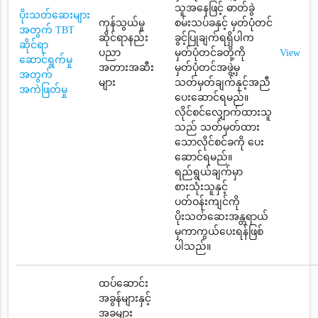
သူအနေဖြင့် ဓာတ်ခွဲ
ပိုးသတ်ဆေးများ
ကုန်သွယ်မှု
စမ်းသပ်ခနှင့် မှတ်ပုံတင်
အတွက် TBT
ဆိုင်ရာနည်း
ခွင့်ပြုချက်ရရှိပါက
ဆိုင်ရာ
ပညာ
မှတ်ပုံတင်ခတို့ကို
View
ဆောင်ရွက်မှု
အတားအဆီး
မှတ်ပုံတင်အဖွဲ့မှ
အတွက်
များ
သတ်မှတ်ချက်နှင့်အညီ
အကဲဖြတ်မှု
ပေးဆောင်ရမည်။
လိုင်စင်လျှောက်ထားသူ
သည် သတ်မှတ်ထား
သောလိုင်စင်ခကို ပေး
ဆောင်ရမည်။
ရည်ရွယ်ချက်မှာ
စားသုံးသူနှင့်
ပတ်ဝန်းကျင်ကို
ပိုးသတ်ဆေးအန္တရာယ်
မှကာကွယ်ပေးရန်ဖြစ်
ပါသည်။
ထပ်ဆောင်း
အခွန်များနှင့်
အခများ