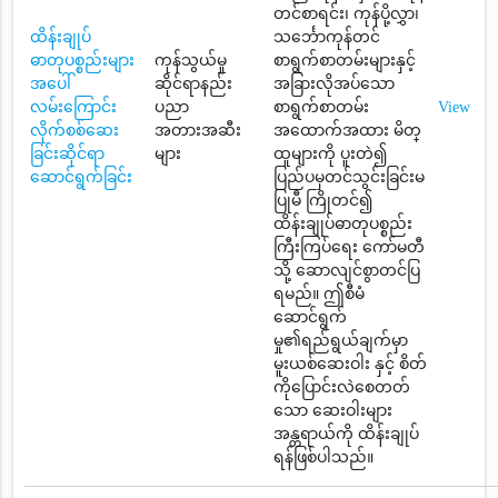
တင်စာရင်း၊ ကုန်ပို့လွှာ၊
ထိန်းချုပ်
သင်္ဘောကုန်တင်
ဓာတုပစ္စည်းများ
ကုန်သွယ်မှု
စာရွက်စာတမ်းများနှင့်
အပေါ်
ဆိုင်ရာနည်း
အခြားလိုအပ်သော
လမ်းကြောင်း
ပညာ
စာရွက်စာတမ်း
View
လိုက်စစ်ဆေး
အတားအဆီး
အထောက်အထား မိတ္
ခြင်းဆိုင်ရာ
များ
ထူများကို ပူးတဲ၍
ဆောင်ရွက်ခြင်း
ပြည်ပမှတင်သွင်းခြင်းမ
ပြုမီ ကြိုတင်၍
ထိန်းချုပ်ဓာတုပစ္စည်း
ကြီးကြပ်ရေး ကော်မတီ
သို့ ဆောလျင်စွာတင်ပြ
ရမည်။ ဤစီမံ
ဆောင်ရွက်
မှု၏ရည်ရွယ်ချက်မှာ
မူးယစ်ဆေးဝါး နှင့် စိတ်
ကိုပြောင်းလဲစေတတ်
သော ဆေးဝါးများ
အန္တရာယ်ကို ထိန်းချုပ်
ရန်ဖြစ်ပါသည်။