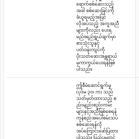
ရောက်စစ်ဆေးသည့်
အခါ စစ်ဆေးခြင်းကို
ခံယူရမည့်အပြင်
လိုအပ်သည့် အကူအညီ
များကိုလည်း ပေးရ
မည်။ရည်ရွယ်ချက်မှာ
စားသုံးသူနှင့်
ပတ်ဝန်းကျင်ကို
ပိုးသတ်ဆေးအန္တရာယ်
မှကာကွယ်ပေးရန်ဖြစ်
ပါသည်။
ဤစီမံဆောင်ရွက်မှု
(ပုဒ်မ ၃၀၊ က) သည်
သတ်မှတ်ထားသည့် စ
ည်းမျည်းစည်းကမ်း
များနှင့်အညီဖြစ်စေရန်
ကုန်စည်အပေါ်စမ်းသပ်
စစ်ဆေးရန်လို
အပ်ကြောင်းဖော်ပြထား
ပါသည်။ ပြည်ပမှတင်