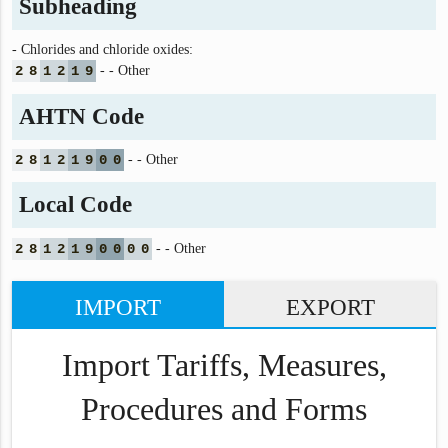
Subheading
- Chlorides and chloride oxides:
2
8
1
2
1
9
- - Other
AHTN Code
2
8
1
2
1
9
0
0
- - Other
Local Code
2
8
1
2
1
9
0
0
0
0
- - Other
IMPORT
EXPORT
Import Tariffs, Measures,
Procedures and Forms