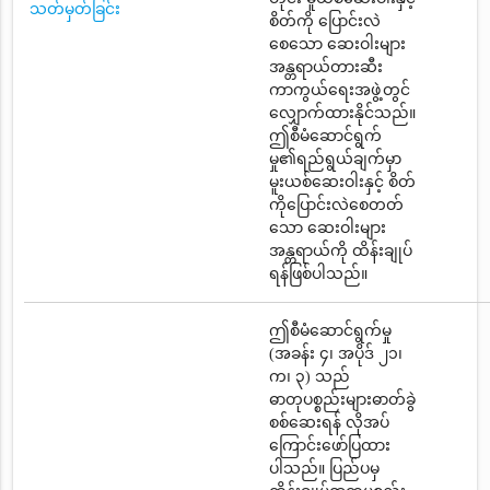
သတ်မှတ်ခြင်း
စိတ်ကို ပြောင်းလဲ
စေသော ဆေးဝါးများ
အန္တရာယ်တားဆီး
ကာကွယ်ရေးအဖွဲ့တွင်
လျှောက်ထားနိုင်သည်။
ဤစီမံဆောင်ရွက်
မှု၏ရည်ရွယ်ချက်မှာ
မူးယစ်ဆေးဝါးနှင့် စိတ်
ကိုပြောင်းလဲစေတတ်
သော ဆေးဝါးများ
အန္တရာယ်ကို ထိန်းချုပ်
ရန်ဖြစ်ပါသည်။
ဤစီမံဆောင်ရွက်မှု
(အခန်း ၄၊ အပိုဒ် ၂၁၊
က၊ ၃) သည်
ဓာတုပစ္စည်းများဓာတ်ခွဲ
စစ်ဆေးရန် လိုအပ်
ကြောင်းဖော်ပြထား
ပါသည်။ ပြည်ပမှ