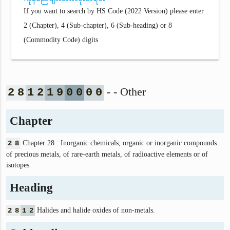
If you want to search by HS Code (2022 Version) please enter
2 (Chapter), 4 (Sub-chapter), 6 (Sub-heading) or 8
(Commodity Code) digits
- - Other
2
8
1
2
1
9
0
0
0
0
Chapter
2
8
Chapter 28 : Inorganic chemicals; organic or inorganic compounds
of precious metals, of rare-earth metals, of radioactive elements or of
isotopes
Heading
2
8
1
2
Halides and halide oxides of non-metals.