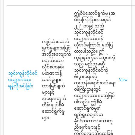
ဤစီမံဆောင်ရွက်မှု (အ
မိန့်ကြော်ငြာစာအမှတ်
၂၂/၂၀၁၉) သည်
သွင်းကုန်လိုင်စင်
လျှောက်ထားရန်
ကျင့်သုံးဆောင်
လိုအပ်ကြောင်း ဖော်ပြ
ရွက်မှုများအပြင်
ထားပါသည်။ ဤ
အလိုအလျောက်
ကုန်စည်ကိုတင်သွင်းလို
မဟုတ်သော
သည့် မည်သူမဆို
လိုင်စင်စနစ်၊
သွင်းကုန်လိုင်စင်ကို
သွင်းကုန်လိုင်စင်
ပမာဏကန့်
စီးပွားရေးနှင့်
လျှောက်ထား
သတ်မှုများ၊
View
ကူးသန်းရောင်းဝယ်ရေး
ရန်လိုအပ်ခြင်း
တားမြစ်ချက်
ဝန်ကြီးဌာနတွင်
များနှင့်
လျှောက်ထားရမည်ဖြစ်
အရေအတွက်
ပါသည်။ ဤစီမံ
ထိန်းချုပ်စီမံ
ဆောင်ရွက်မှု၏
ဆောင်ရွက်မှု
ရည်ရွယ်ချက်မှာ
များ
နိုင်ငံတကာသဘောတူ
ညီချက်များနှင့်
လိုက်လျောညီထွေဖြစ်