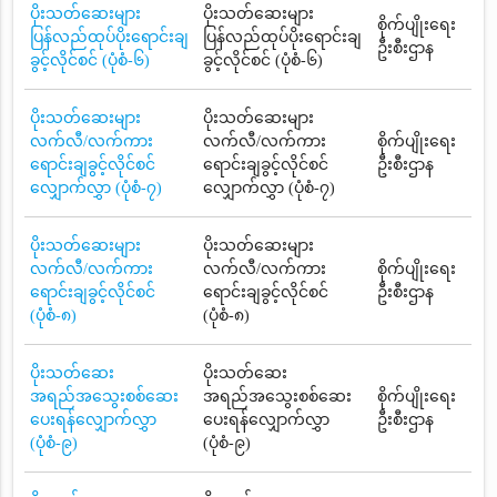
ပိုးသတ်ဆေးများ
ပိုးသတ်ဆေးများ
စိုက်ပျိုးရေး
ပြန်လည်ထုပ်ပိုးရောင်းချ
ပြန်လည်ထုပ်ပိုးရောင်းချ
ဦးစီးဌာန
ခွင့်လိုင်စင် (ပုံစံ-၆)
ခွင့်လိုင်စင် (ပုံစံ-၆)
ပိုးသတ်ဆေးများ
ပိုးသတ်ဆေးများ
လက်လီ/လက်ကား
လက်လီ/လက်ကား
စိုက်ပျိုးရေး
ရောင်းချခွင့်လိုင်စင်
ရောင်းချခွင့်လိုင်စင်
ဦးစီးဌာန
လျှောက်လွှာ (ပုံစံ-၇)
လျှောက်လွှာ (ပုံစံ-၇)
ပိုးသတ်ဆေးများ
ပိုးသတ်ဆေးများ
လက်လီ/လက်ကား
လက်လီ/လက်ကား
စိုက်ပျိုးရေး
ရောင်းချခွင့်လိုင်စင်
ရောင်းချခွင့်လိုင်စင်
ဦးစီးဌာန
(ပုံစံ-၈)
(ပုံစံ-၈)
ပိုးသတ်ဆေး
ပိုးသတ်ဆေး
အရည်အသွေးစစ်ဆေး
အရည်အသွေးစစ်ဆေး
စိုက်ပျိုးရေး
ပေးရန်လျှောက်လွှာ
ပေးရန်လျှောက်လွှာ
ဦးစီးဌာန
(ပုံစံ-၉)
(ပုံစံ-၉)