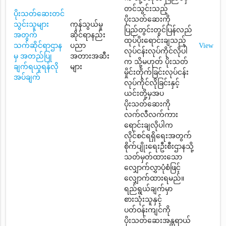
တင်သွင်းသည့်
ပိုးသတ်ဆေးတင်
ပိုးသတ်ဆေးကို
သွင်းသူများ
ကုန်သွယ်မှု
ပြည်တွင်းတွင်ပြန်လည်
အတွက်
ဆိုင်ရာနည်း
ထုပ်ပိုးရောင်းချသည့်
သက်ဆိုင်ရာဌာန
ပညာ
View
လုပ်ငန်းလုပ်ကိုင်လိုပါ
မှ အတည်ပြု
အတားအဆီး
က သို့မဟုတ် ပိုးသတ်
ချက်ရယူရန်လို
များ
မှိုင်းတိုက်ခြင်းလုပ်ငန်း
အပ်ချက်
လုပ်ကိုင်လိုခြင်းနှင့်
ယင်းတို့မှအပ
ပိုးသတ်ဆေးကို
လက်လီလက်ကား
ရောင်းချလိုပါက
လိုင်စင်ရရှိရေးအတွက်
စိုက်ပျိုးရေးဦးစီးဌာနသို့
သတ်မှတ်ထားသော
လျှောက်လွှာပုံစံဖြင့်
လျှောက်ထားရမည်။
ရည်ရွယ်ချက်မှာ
စားသုံးသူနှင့်
ပတ်ဝန်းကျင်ကို
ပိုးသတ်ဆေးအန္တရာယ်