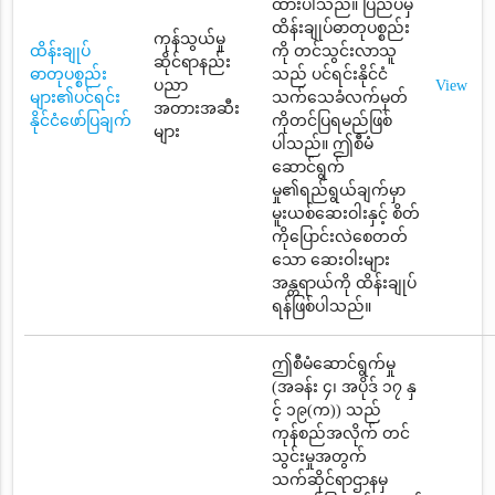
ထားပါသည်။ ပြည်ပမှ
ထိန်းချုပ်ဓာတုပစ္စည်း
ကုန်သွယ်မှု
ထိန်းချုပ်
ကို တင်သွင်းလာသူ
ဆိုင်ရာနည်း
ဓာတုပစ္စည်း
သည် ပင်ရင်းနိုင်ငံ
ပညာ
View
များ၏ပင်ရင်း
သက်သေခံလက်မှတ်
အတားအဆီး
နိုင်ငံဖော်ပြချက်
ကိုတင်ပြရမည်ဖြစ်
များ
ပါသည်။ ဤစီမံ
ဆောင်ရွက်
မှု၏ရည်ရွယ်ချက်မှာ
မူးယစ်ဆေးဝါးနှင့် စိတ်
ကိုပြောင်းလဲစေတတ်
သော ဆေးဝါးများ
အန္တရာယ်ကို ထိန်းချုပ်
ရန်ဖြစ်ပါသည်။
ဤစီမံဆောင်ရွက်မှု
(အခန်း ၄၊ အပိုဒ် ၁၇ နှ
င့် ၁၉(က)) သည်
ကုန်စည်အလိုက် တင်
သွင်းမှုအတွက်
သက်ဆိုင်ရာဌာနမှ