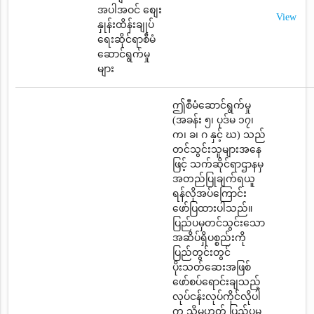
အပါအဝင် စျေး
View
နှုန်းထိန်းချုပ်
ရေးဆိုင်ရာစီမံ
ဆောင်ရွက်မှု
များ
ဤစီမံဆောင်ရွက်မှု
(အခန်း ၅၊ ပုဒ်မ ၁၇၊
က၊ ခ၊ ဂ နှင့် ဃ) သည်
တင်သွင်းသူများအနေ
ဖြင့် သက်ဆိုင်ရာဌာနမှ
အတည်ပြုချက်ရယူ
ရန်လိုအပ်ကြောင်း
ဖော်ပြထားပါသည်။
ပြည်ပမှတင်သွင်းသော
အဆိပ်ရှိပစ္စည်းကို
ပြည်တွင်းတွင်
ပိုးသတ်ဆေးအဖြစ်
ဖော်စပ်ရောင်းချသည့်
လုပ်ငန်းလုပ်ကိုင်လိုပါ
က သို့မဟုတ် ပြည်ပမှ