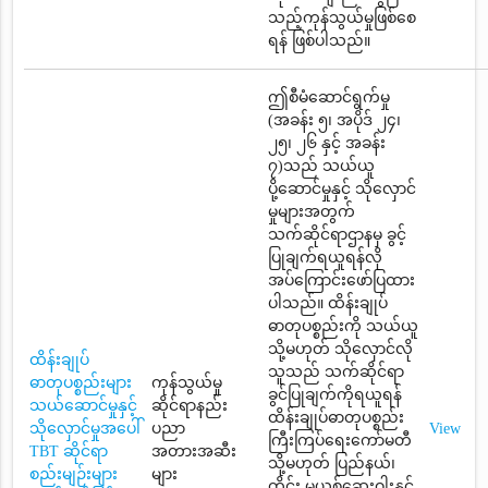
သည့်ကုန်သွယ်မှုဖြစ်စေ
ရန် ဖြစ်ပါသည်။
ဤစီမံဆောင်ရွက်မှု
(အခန်း ၅၊ အပိုဒ် ၂၄၊
၂၅၊ ၂၆ နှင့် အခန်း
၇)သည် သယ်ယူ
ပို့ဆောင်မှုနှင့် သိုလှောင်
မှုများအတွက်
သက်ဆိုင်ရာဌာနမှ ခွင့်
ပြုချက်ရယူရန်လို
အပ်ကြောင်းဖော်ပြထား
ပါသည်။ ထိန်းချုပ်
ဓာတုပစ္စည်းကို သယ်ယူ
သို့မဟုတ် သိုလှောင်လို
ထိန်းချုပ်
သူသည် သက်ဆိုင်ရာ
ဓာတုပစ္စည်းများ
ကုန်သွယ်မှု
ခွင်ပြုချက်ကိုရယူရန်
သယ်ဆောင်မှုနှင့်
ဆိုင်ရာနည်း
ထိန်းချုပ်ဓာတုပစ္စည်း
သိုလှောင်မှုအပေါ်
ပညာ
View
ကြီးကြပ်ရေးကော်မတီ
TBT ဆိုင်ရာ
အတားအဆီး
သို့မဟုတ် ပြည်နယ်၊
စည်းမျဉ်းများ
များ
တိုင်း မူယစ်ဆေးဝါးနှင့်