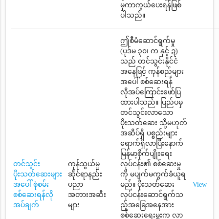
မှကာကွယ်ပေးရန်ဖြစ်
ပါသည်။
ဤစီမံဆောင်ရွက်မှု
(ပုဒ်မ ၃၀၊ က နှင့် ဍ)
သည် တင်သွင်းနိုင်ငံ
အနေဖြင့် ကုန်စည်များ
အပေါ် စစ်ဆေးရန်
လိုအပ်ကြောင်းဖော်ပြ
ထားပါသည်။ ပြည်ပမှ
တင်သွင်းလာသော
ပိုးသတ်ဆေး သို့မဟုတ်
အဆိပ်ရှိ ပစ္စည်းများ
ရောက်ရှိလာပြီးနောက်
မြန်မာ့စိုက်ပျိုးရေး
တင်သွင်း
ကုန်သွယ်မှု
လုပ်ငန်း၏ စစ်ဆေးမှု
ပိုးသတ်ဆေးများ
ဆိုင်ရာနည်း
ကို မပျက်မကွက်ခံယူရ
အပေါ် စုံစမ်း
ပညာ
မည်။ ပိုးသတ်ဆေး
View
စစ်ဆေးရန်လို
အတားအဆီး
လုပ်ငန်းဆောင်ရွက်သ
အပ်ချက်
များ
ည့်အခြေအနေအား
စစ်ဆေးရေးမှူးက လာ