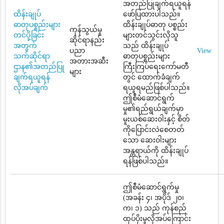
အတည်ပြုချက်ရယူရန်
ထိန်းချုပ်
ဖော်ပြထားပါသည်။
ဓာတုပစ္စည်းများ
ထိန်းချုပ်ဓာတု ပစ္စည်း
ကုန်သွယ်မှု
တင်ပို့ခြင်း
များတင်သွင်းလိုသူ
ဆိုင်ရာနည်း
အတွက်
သည် ထိန်းချုပ်
ပညာ
View
သက်ဆိုင်ရာ
ဓာတုပစ္စည်းများ
အတားအဆီး
ဌာန၏အတည်ပြု
ကြီးကြပ်ရေးကော်မတီ
များ
ချက်ရယူရန်
တွင် ထောက်ခံချက်
လိုအပ်ချက်
ရယူရမည်ဖြစ်ပါသည်။
ဤစီမံဆောင်ရွက်
မှု၏ရည်ရွယ်ချက်မှာ
မူးယစ်ဆေးဝါးနှင့် စိတ်
ကိုပြောင်းလဲစေတတ်
သော ဆေးဝါးများ
အန္တရာယ်ကို ထိန်းချုပ်
ရန်ဖြစ်ပါသည်။
ဤစီမံဆောင်ရွက်မှု
(အခန်း ၄၊ အပိုဒ် ၂၀၊
က၊ ၁) သည် ကုန်စည်
ထုပ်ပိုးမှုလိုအပ်ကြောင်း