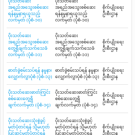
ပိုးသတ်ဆေး
ပိုးသတ်ဆေး
အရည်အသွေးစစ်ဆေး
အရည်အသွေးစစ်ဆေး
စိုက်ပျိုးရေး
ရန်နမူနာရယူသည့်
ရန်နမူနာရယူသည့်
ဦးစီးဌာန
လက်မှတ် (ပုံစံ-၁၀)
လက်မှတ် (ပုံစံ-၁၀)
ပိုးသတ်ဆေး
ပိုးသတ်ဆေး
အရည်အသွေးစစ်ဆေး
အရည်အသွေးစစ်ဆေး
စိုက်ပျိုးရေး
တွေ့ရှိချက်သက်သေခံ
တွေ့ရှိချက်သက်သေခံ
ဦးစီးဌာန
လက်မှတ် (ပုံစံ-၁၁)
လက်မှတ် (ပုံစံ-၁၁)
ဓာတ်ခွဲစမ်းသပ်ရန် နမူနာ၊
ဓာတ်ခွဲစမ်းသပ်ရန် နမူနာ၊
စိုက်ပျိုးရေး
လျှောက်လွှာပုံစံ (ပုံစံ-၁၃)
လျှောက်လွှာပုံစံ (ပုံစံ-၁၃)
ဦးစီးဌာန
ပိုးသတ်ဆေးဓာတ်ကြွင်း
ပိုးသတ်ဆေးဓာတ်ကြွင်း
စိုက်ပျိုးရေး
စစ်ဆေးတွေ့ရှိ
စစ်ဆေးတွေ့ရှိ
ဦးစီးဌာန
ချက်လက်မှတ် (ပုံစံ-၁၄)
ချက်လက်မှတ် (ပုံစံ-၁၄)
ပိုးသတ်ဆေးသုံးစွဲခွင့်
ပိုးသတ်ဆေးသုံးစွဲခွင့်
မှတ်ပုံတင်ရန် သို့မဟုတ်
မှတ်ပုံတင်ရန် သို့မဟုတ်
စိုက်ပျိုးရေး
ပြင်ဆင်မှတ်ပုံတင်ရန်
ပြင်ဆင်မှတ်ပုံတင်ရန်
ဦးစီးဌာန