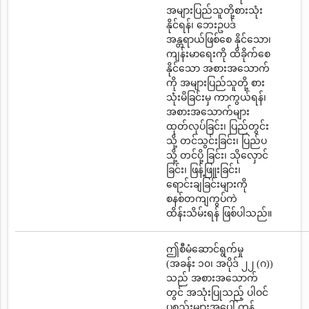
အများပြည်သူတို့စားသုံး
နိုင်ရန်၊ ဘေးဥပဒ်
အန္တရာယ်ဖြစ်စေ နိုင်သော၊
ကျန်းမာရေးကို ထိခိုက်စေ
နိုင်သော အစားအသောက်
ကို အများပြည်သူတို့ စား
သုံးမိခြင်းမှ ကာကွယ်ရန်၊
အစားအသောက်များ
ထုတ်လုပ်ခြင်း၊ ပြည်တွင်း
သို့ တင်သွင်းခြင်း၊ ပြည်ပ
သို့ တင်ပို့ ခြင်း၊ သိုလှောင်
ခြင်း၊ ဖြန့်ဖြူးခြင်း၊
ရောင်းချခြင်းများကို
စနစ်တကျကွပ်ကဲ
ထိန်းသိမ်းရန် ဖြစ်ပါသည်။
ဤစီမံဆောင်ရွက်မှု
(အခန်း ၁၀၊ အပိုဒ် ၂၂ (ဂ))
သည် အစားအသောက်
တွင် အသုံးပြုသည့် ပါဝင်
ပစ္စည်းများအပေါ် ကန့်