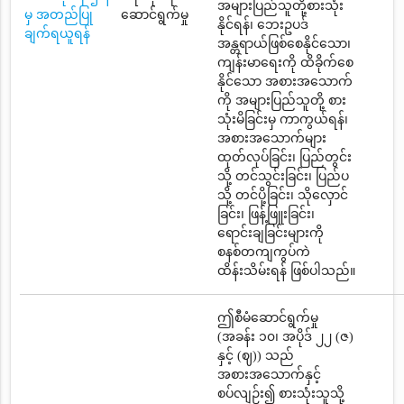
အများပြည်သူတို့စားသုံး
မှ အတည်ပြု
ဆောင်ရွက်မှု
နိုင်ရန်၊ ဘေးဥပဒ်
ချက်ရယူရန်
အန္တရာယ်ဖြစ်စေနိုင်သော၊
ကျန်းမာရေးကို ထိခိုက်စေ
နိုင်သော အစားအသောက်
ကို အများပြည်သူတို့ စား
သုံးမိခြင်းမှ ကာကွယ်ရန်၊
အစားအသောက်များ
ထုတ်လုပ်ခြင်း၊ ပြည်တွင်း
သို့ တင်သွင်းခြင်း၊ ပြည်ပ
သို့ တင်ပို့ခြင်း၊ သိုလှောင်
ခြင်း၊ ဖြန့်ဖြူးခြင်း၊
ရောင်းချခြင်းများကို
စနစ်တကျကွပ်ကဲ
ထိန်းသိမ်းရန် ဖြစ်ပါသည်။
ဤစီမံဆောင်ရွက်မှု
(အခန်း ၁၀၊ အပိုဒ် ၂၂ (ဇ)
နှင့် (ဈ)) သည်
အစားအသောက်နှင့်
စပ်လျဉ်း၍ စားသုံးသူသို့