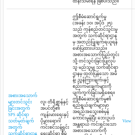
ထိန်းသိမ်းရန် ဖြစ်ပါသည်။
ဤစီမံဆောင်ရွက်မှု
(အခန်း ၁၀၊ အပိုဒ် ၂၅)
သည် ကုန်စည်တင်သွင်းမှု
အတွက် သက်ဆိုင်ရာဌာန
မှ အတည်ပြုချက်ရယူရန်
ဖော်ပြထားပါသည်။
အစားအသောက်ပြည်တွင်း
သို့ တင်သွင်းခြင်းပြုလုပ်
သူ မည်သူမျှ သက်ဆိုင်ရာ
ဌာနမှ ထုတ်ပြန်သော အမိ
န့်၊ ညွှန်ကြားချက်၊နှင့်
စည်းကမ်းချက်များကို
ပျက်ကွက်ခြင်းမရှိစေရ။
အစားအသောက်
ဤစီမံဆောင်ရွက်မှု၏
များတင်သွင်း
လူ၊ တိရိစ္ဆာန်နှင့်
ရည်ရွယ်ချက်များမှာ
ခြင်းအတွက်
အပင်တို့၏
အရည်အသွေးစစ်မှန်
SPS ဆိုင်ရာ
ကျန်းမားရေးနှင့်
ကောင်းမွန်ပြီး ဘေးဥပဒ်
သတ်မှတ်ချက်
ပိုမွှားရောဂါ
View
အန္တရာယ် ကင်းရှင်းသော
အတွက်
ကင်းစင်သန့်ရှင်း
အစားအသောက်ကို
သက်ဆိုင်ရာဌာန
ရေးဆိုင်ရာ စီမံ