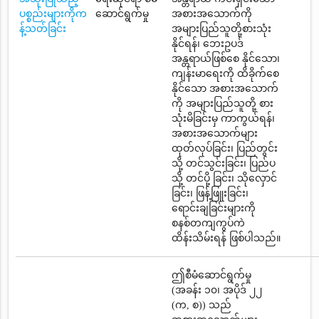
ပစ္စည်းများကိုက
ဆောင်ရွက်မှု
အစားအသောက်ကို
န့်သတ်ခြင်း
အများပြည်သူတို့စားသုံး
နိုင်ရန်၊ ဘေးဥပဒ်
အန္တရာယ်ဖြစ်စေ နိုင်သော၊
ကျန်းမာရေးကို ထိခိုက်စေ
နိုင်သော အစားအသောက်
ကို အများပြည်သူတို့ စား
သုံးမိခြင်းမှ ကာကွယ်ရန်၊
အစားအသောက်များ
ထုတ်လုပ်ခြင်း၊ ပြည်တွင်း
သို့ တင်သွင်းခြင်း၊ ပြည်ပ
သို့ တင်ပို့ ခြင်း၊ သိုလှောင်
ခြင်း၊ ဖြန့်ဖြူးခြင်း၊
ရောင်းချခြင်းများကို
စနစ်တကျကွပ်ကဲ
ထိန်းသိမ်းရန် ဖြစ်ပါသည်။
ဤစီမံဆောင်ရွက်မှု
(အခန်း ၁၀၊ အပိုဒ် ၂၂
(က, စ)) သည်