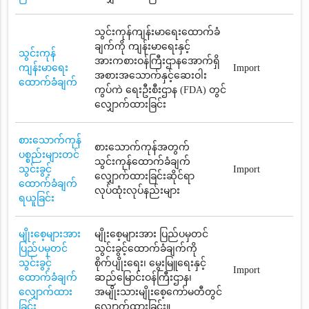
သွင်းကုန်ကျန်းမာရေးထောက်ခံ
ချက်ကို ကျန်းမာရေးနှင့်
သွင်းကုန်
အားကစားဝန်ကြီးဌာနအောက်ရှိ
ကျန်းမာရေး
Import
အစားအသောက်နှင့်ဆေးဝါး
ထောက်ခံချက်
ကွပ်ကဲ ရေးဦးစီးဌာန (FDA) တွင်
လျှောက်ထားခြင်း
စားသောက်ကုန်
စားသောက်ကုန်အတွက်
ပစ္စည်းများတင်
သွင်းကုန်ထောက်ခံချက်
သွင်းခွင့်
Import
လျှောက်ထားခြင်းဆိုင်ရာ
ထောက်ခံချက်
လုပ်ထုံးလုပ်နည်းများ
ရယူခြင်း
မျိုးစေ့များအား
မျိုးစေ့များအား ပြည်ပမှတင်
ပြည်ပမှတင်
သွင်းခွင့်ထောက်ခံချက်ကို
သွင်းခွင့်
စိုက်ပျိုးရေး၊ မွေးမြူရေးနှင့်
Import
ထောက်ခံချက်
ဆည်မြောင်းဝန်ကြီးဌာန၊
လျှောက်ထား
အမျိုးသားမျိုးစေ့ကော်မတီတွင်
ခြင်း
လျှောက်ထားခြင်း။