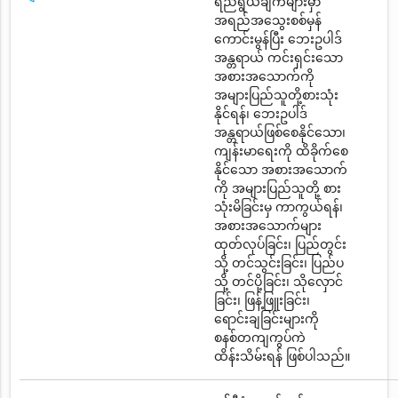
ရည်ရွယ်ချက်များမှာ
အရည်အသွေးစစ်မှန်
ကောင်းမွန်ပြီး ဘေးဥပါဒ်
အန္တရာယ် ကင်းရှင်းသော
အစားအသောက်ကို
အများပြည်သူတို့စားသုံး
နိုင်ရန်၊ ဘေးဥပါဒ်
အန္တရာယ်ဖြစ်စေနိုင်သော၊
ကျန်းမာရေးကို ထိခိုက်စေ
နိုင်သော အစားအသောက်
ကို အများပြည်သူတို့ စား
သုံးမိခြင်းမှ ကာကွယ်ရန်၊
အစားအသောက်များ
ထုတ်လုပ်ခြင်း၊ ပြည်တွင်း
သို့ တင်သွင်းခြင်း၊ ပြည်ပ
သို့ တင်ပို့ခြင်း၊ သိုလှောင်
ခြင်း၊ ဖြန့်ဖြူးခြင်း၊
ရောင်းချခြင်းများကို
စနစ်တကျကွပ်ကဲ
ထိန်းသိမ်းရန် ဖြစ်ပါသည်။