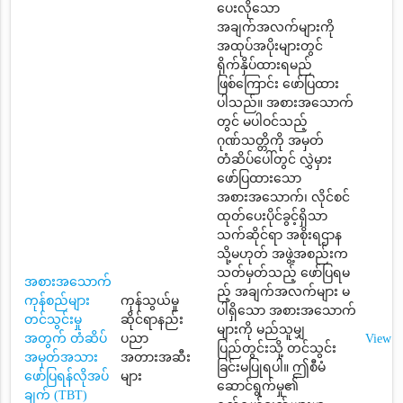
ပေးလိုသော
အချက်အလက်များကို
အထုပ်အပိုးများတွင်
ရိုက်နှိပ်ထားရမည်
ဖြစ်ကြောင်း ဖော်ပြထား
ပါသည်။ အစားအသောက်
တွင် မပါဝင်သည့်
ဂုဏ်သတ္တိကို အမှတ်
တံဆိပ်ပေါ်တွင် လွှဲမှား
ဖော်ပြထားသော
အစားအသောက်၊ လိုင်စင်
ထုတ်ပေးပိုင်ခွင့်ရှိသာ
သက်ဆိုင်ရာ အစိုးရဌာန
သို့မဟုတ် အဖွဲ့အစည်းက
သတ်မှတ်သည့် ဖော်ပြရမ
အစားအသောက်
ည့် အချက်အလက်များ မ
ကုန်စည်များ
ကုန်သွယ်မှု
ပါရှိသော အစားအသောက်
တင်သွင်းမှု
ဆိုင်ရာနည်း
များကို မည်သူမျှ
အတွက် တံဆိပ်
ပညာ
View
ပြည်တွင်းသို့ တင်သွင်း
အမှတ်အသား
အတားအဆီး
ခြင်းမပြုရပါ။ ဤစီမံ
ဖော်ပြရန်လိုအပ်
များ
ဆောင်ရွက်မှု၏
ချက် (TBT)