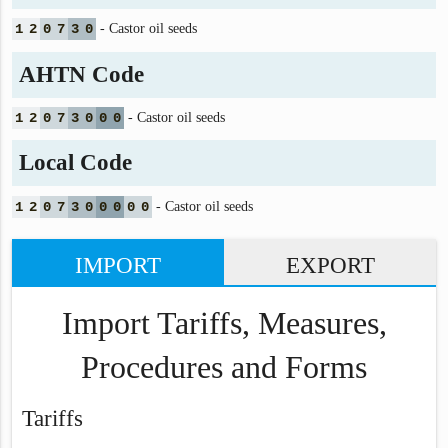
1
2
0
7
3
0
- Castor oil seeds
AHTN Code
1
2
0
7
3
0
0
0
- Castor oil seeds
Local Code
1
2
0
7
3
0
0
0
0
0
- Castor oil seeds
IMPORT
EXPORT
Import Tariffs, Measures,
Procedures and Forms
Tariffs