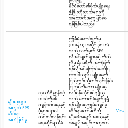
ခြင်းဖြင့်
နိုင်ငံတော်၏စိုက်ပျိုးရေး
ဖွံ့ဖြိုးတိုးတက်ရေးကို
အထောက်အကူဖြစ်စေ
ရန်ဖြစ်ပါသည်။
ဤစီမံဆောင်ရွက်မှု
(အခန်း ၄၊ အပိုဒ် ၃၁၊ ဂ)
သည် သတ်မှတ် SPS
လိုအပ်ချက်များနှင့် ကိုက်
ညီမှု ရှိ/ မရှိကို အကဲဖြတ်
ရန်လိုအပ်ကြောင်းဖော်ပြ
ထားပါသည်။ မျိုးစေ့ကို
ပြည်တွင်းသို့တင်သွင်းခြင်း
ပြုလုပ်လိုသော မျိုးစေ့
လူ၊ တိရိစ္ဆာန်နှင့်
လုပ်ငန်းလိုင်စင်ရရှိသူ
အပင်တို့၏
သည် ထောက်ခံချက်ရရှိ
မျိုးစေ့များ
ကျန်းမားရေးနှင့်
ရန် မျိုးစေ့ကျွမ်းကျင်မှု
အတွက် SPS
ပိုမွှားရောဂါ
ဆိုင်ရာကော်မတီသို့
View
ဆိုင်ရာ
ကင်းစင်သန့်ရှင်း
မျိုး၏အရည်အသွေးနှင့်
အကဲဖြတ်မှု
ရေးဆိုင်ရာ စီမံ
အရည်အချင်းလက္ခဏာ