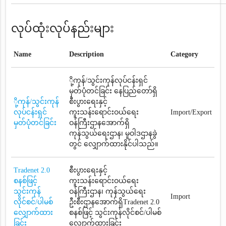
လုပ်ထုံးလုပ်နည်းများ
Name
Description
Category
ို့ကုန်/သွင်းကုန်လုပ်ငန်းရှင်
မှတ်ပုံတင်ခြင်း နေပြည်တော်ရှိ
ို့ကုန်/သွင်းကုန်
စီးပွားရေးနှင့်
လုပ်ငန်းရှင်
ကူးသန်းရောင်းဝယ်ရေး
Import/Export
မှတ်ပုံတင်ခြင်း
ဝန်ကြီးဌာနအောက်ရှိ
ကုန်သွယ်ရေးဌာန၊ မူဝါဒဌာနခွဲ
တွင် လျှောက်ထားနိုင်ပါသည်။
Tradenet 2.0
စီးပွားရေးနှင့်
စနစ်ဖြင့်
ကူးသန်းရောင်းဝယ်ရေး
သွင်းကုန်
ဝန်ကြီးဌာန၊ ကုန်သွယ်ရေး
Import
လိုင်စင်/ပါမစ်
ဦးစီးဌာနအောက်ရှိTradenet 2.0
လျှောက်ထား
စနစ်ဖြင့် သွင်းကုန်လိုင်စင်/ပါမစ်
ခြင်း
လျှောက်ထားခြင်း