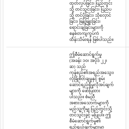
ထုတ်လုပ်ခြင်း၊ ပြည်တွင်း
သို့ တင်သွင်းခြင်း၊ ပြည်ပ
သို့ တင်ပို့ခြင်း၊ သိုလှောင်
ခြင်း၊ ဖြန့်ဖြူးခြင်း၊
ရောင်းချခြင်းများကို
စနစ်တကျကွပ်ကဲ
ထိန်းသိမ်းရန် ဖြစ်ပါသည်။
ဤစီမံဆောင်ရွက်မှု
(အခန်း ၁၀၊ အပိုဒ် ၂၂၊
ဆ) သည်
ကုန်စည်၏အရည်အသွေး၊
လုံခြုံစိတ်ချမှုနှင့် စွမ်း
ဆောင်ရည်ရှိမှုလိုအပ်ချက်
များကို ဖော်ပြထား
ပါသည်။ စံမညီ
အစားအသောက်များကို
မည်သူ့ကိုမျှ ပြည်တွင်းသို့
တင်သွင်းခွင့် မပြုပါ။ ဤ
စီမံဆောင်ရွက်မှု၏
ရည်ရွယ်ချက်များမှာ