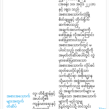
(အခန်း ၁၀၊ အပိုဒ် ၂၂ (ဇ)
နှင့် (ဈ)) သည်
အစားအသောက်လုံခြုံ
စိတ်ချမှုနှင့် တိုက်ရိုက်
ဆက်စပ်သည့်
အချက်အလက်များကို
ဖော်ပြရန် လိုအပ်ကြောင်း
ဖော်ပြထားပါသည်။
အစားအသောက်တွင် မ
ပါဝင်သည့် ဂုဏ်သတ္တိကို
အမှတ်တံဆိပ်ပေါ်တွင် လွှဲ
မှားဖော်ပြထားသော
အစားအသောက်၊ လိုင်စင်
ထုတ်ပေးပိုင်ခွင့်ရှိသာ
သက်ဆိုင်ရာ အစိုးရဌာန
သို့မဟုတ် အဖွဲ့အစည်းက
သတ်မှတ်သည့် ဖော်ပြရမ
ည့် အချက်အလက်များ မ
လူ၊ တိရိစ္ဆာန်နှင့်
အစားအသောက်
ပါရှိသော အစားအသောက်
အပင်တို့၏
များအတွက်
များကို မည်သူမျှ
ကျန်းမားရေးနှင့်
တံဆိပ်
ပြည်တွင်းသို့ တင်သွင်း
ပိုမွှားရောဂါ
View