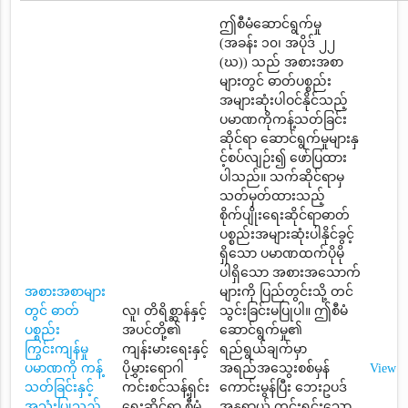
ဤစီမံဆောင်ရွက်မှု
(အခန်း ၁၀၊ အပိုဒ် ၂၂
(ဃ)) သည် အစားအစာ
များတွင် ဓာတ်ပစ္စည်း
အများဆုံးပါဝင်နိုင်သည့်
ပမာဏကိုကန့်သတ်ခြင်း
ဆိုင်ရာ ဆောင်ရွက်မှုများနှ
င့်စပ်လျဉ်း၍ ဖော်ပြထား
ပါသည်။ သက်ဆိုင်ရာမှ
သတ်မှတ်ထားသည့်
စိုက်ပျိုးရေးဆိုင်ရာဓာတ်
ပစ္စည်းအများဆုံးပါနိုင်ခွင့်
ရှိသော ပမာဏထက်ပိုမို
ပါရှိသော အစားအသောက်
အစားအစာများ
များကို ပြည်တွင်းသို့ တင်
တွင် ဓာတ်
လူ၊ တိရိစ္ဆာန်နှင့်
သွင်းခြင်းမပြုပါ။ ဤစီမံ
ပစ္စည်း
အပင်တို့၏
ဆောင်ရွက်မှု၏
ကြွင်းကျန်မှု
ကျန်းမားရေးနှင့်
ရည်ရွယ်ချက်မှာ
ပမာဏကို ကန့်
ပိုမွှားရောဂါ
အရည်အသွေးစစ်မှန်
View
သတ်ခြင်းနှင့်
ကင်းစင်သန့်ရှင်း
ကောင်းမွန်ပြီး ဘေးဥပဒ်
အသုံးပြုသည့်
ရေးဆိုင်ရာ စီမံ
အန္တရာယ် ကင်းရှင်းသော