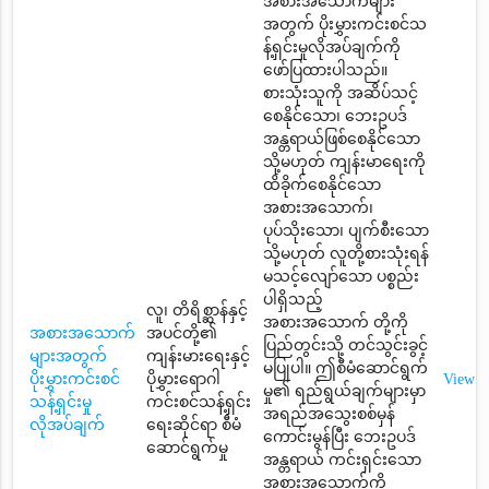
အစားအသောက်များ
အတွက် ပိုးမွှားကင်းစင်သ
န့်ရှင်းမှုလိုအပ်ချက်ကို
ဖော်ပြထားပါသည်။
စားသုံးသူကို အဆိပ်သင့်
စေနိုင်သော၊ ဘေးဥပဒ်
အန္တရာယ်ဖြစ်စေနိုင်သော
သို့မဟုတ် ကျန်းမာရေးကို
ထိခိုက်စေနိုင်သော
အစားအသောက်၊
ပုပ်သိုးသော၊ ပျက်စီးသော
သို့မဟုတ် လူတို့စားသုံးရန်
မသင့်လျော်သော ပစ္စည်း
ပါရှိသည့်
လူ၊ တိရိစ္ဆာန်နှင့်
အစားအသောက် တို့ကို
အစားအသောက်
အပင်တို့၏
ပြည်တွင်းသို့ တင်သွင်းခွင့်
များအတွက်
ကျန်းမားရေးနှင့်
မပြုပါ။ ဤစီမံဆောင်ရွက်
ပိုးမွှားကင်းစင်
ပိုမွှားရောဂါ
View
မှု၏ ရည်ရွယ်ချက်များမှာ
သန့်ရှင်းမှု
ကင်းစင်သန့်ရှင်း
အရည်အသွေးစစ်မှန်
လိုအပ်ချက်
ရေးဆိုင်ရာ စီမံ
ကောင်းမွန်ပြီး ဘေးဥပဒ်
ဆောင်ရွက်မှု
အန္တရာယ် ကင်းရှင်းသော
အစားအသောက်ကို