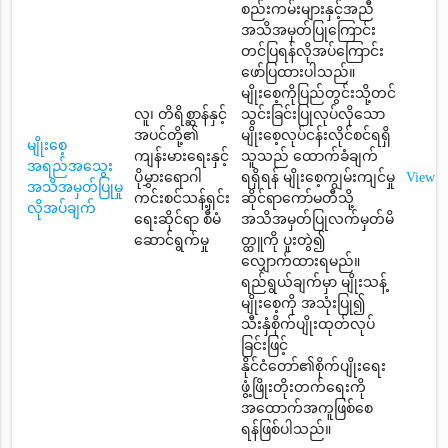
စည်းကမ်းများနှင့်အညီ
အသိအမှတ်ပြုကြောင်း
တင်ပြရန်လိုအပ်ကြောင်း
ဖော်ပြထားပါသည်။
မျိုးစေ့ကိုပြည်တွင်းသို့တင်
လူ၊ တိရိစ္ဆာန်နှင့်
သွင်းခြင်းပြုလုပ်လိုသော
အပင်တို့၏
မျိုးစေ့လုပ်ငန်းလိုင်စင်ရရှိ
မျိုးစေ့
ကျန်းမားရေးနှင့်
သူသည် ထောက်ခံချက်
အရည်အသွေး
ပိုမွှားရောဂါ
ရရှိရန် မျိုးစေ့ကျွမ်းကျင်မှု
View
အသိအမှတ်ပြုမှု
ကင်းစင်သန့်ရှင်း
ဆိုင်ရာကော်မတီသို့
လိုအပ်ချက်
ရေးဆိုင်ရာ စီမံ
အသိအမှတ်ပြုလက်မှတ်မိ
ဆောင်ရွက်မှု
တ္ထူကို ပူးတွဲ၍
လျှောက်ထားရမည်။
ရည်ရွယ်ချက်မှာ မျိုးသန့်
မျိုးစေ့ကို အသုံးပြု၍
သီးနှံစိုက်ပျိုးထုတ်လုပ်
ခြင်းဖြင့်
နိုင်ငံတော်၏စိုက်ပျိုးရေး
ဖွံ့ဖြိုးတိုးတက်ရေးကို
အထောက်အကူဖြစ်စေ
ရန်ဖြစ်ပါသည်။