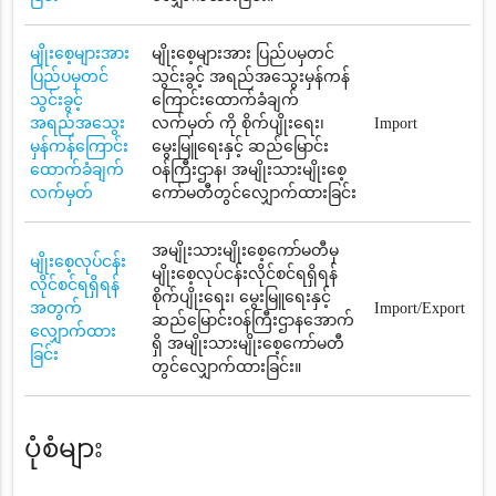
မျိုးစေ့များအား
မျိုးစေ့များအား ပြည်ပမှတင်
ပြည်ပမှတင်
သွင်းခွင့် အရည်အသွေးမှန်ကန်
သွင်းခွင့်
ကြောင်းထောက်ခံချက်
အရည်အသွေး
လက်မှတ် ကို စိုက်ပျိုးရေး၊
Import
မှန်ကန်ကြောင်း
မွေးမြူရေးနှင့် ဆည်မြောင်း
ထောက်ခံချက်
ဝန်ကြီးဌာန၊ အမျိုးသားမျိုးစေ့
လက်မှတ်
ကော်မတီတွင်လျှောက်ထားခြင်း
အမျိုးသားမျိုးစေ့ကော်မတီမှ
မျိုးစေ့လုပ်ငန်း
မျိုးစေ့လုပ်ငန်းလိုင်စင်ရရှိရန်
လိုင်စင်ရရှိရန်
စိုက်ပျိုးရေး၊ မွေးမြူရေးနှင့်
အတွက်
Import/Export
ဆည်မြောင်းဝန်ကြီးဌာနအောက်
လျှောက်ထား
ရှိ အမျိုးသားမျိုးစေ့ကော်မတီ
ခြင်း
တွင်လျှောက်ထားခြင်း။
ပုံစံများ