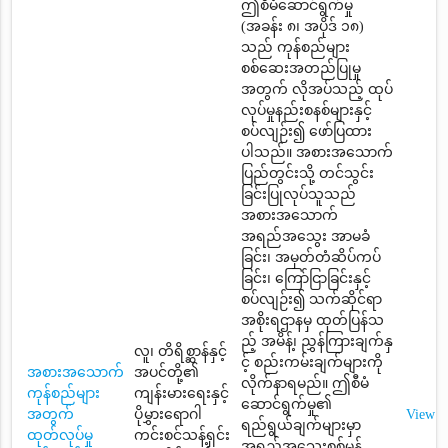
ဤစီမံဆောင်ရွက်မှု
(အခန်း ၈၊ အပိုဒ် ၁၈)
သည် ကုန်စည်များ
စစ်ဆေးအတည်ပြုမှု
အတွက် လိုအပ်သည့် ထုပ်
လုပ်မှုနည်းစနစ်များနှင့်
စပ်လျဉ်း၍ ဖော်ပြထား
ပါသည်။ အစားအသောက်
ပြည်တွင်းသို့ တင်သွင်း
ခြင်းပြုလုပ်သူသည်
အစားအသောက်
အရည်အသွေး အာမခံ
ခြင်း၊ အမှတ်တံဆိပ်ကပ်
ခြင်း၊ ကြော်ငြာခြင်းနှင့်
စပ်လျဉ်း၍ သက်ဆိုင်ရာ
အစိုးရဌာနမှ ထုတ်ပြန်သ
ည့် အမိန့်၊ ညွှန်ကြားချက်နှ
လူ၊ တိရိစ္ဆာန်နှင့်
င့် စည်းကမ်းချက်များကို
အစားအသောက်
အပင်တို့၏
လိုက်နာရမည်။ ဤစီမံ
ကုန်စည်များ
ကျန်းမားရေးနှင့်
ဆောင်ရွက်မှု၏
အတွက်
ပိုမွှားရောဂါ
View
ရည်ရွယ်ချက်များမှာ
ထုတ်လုပ်မှု
ကင်းစင်သန့်ရှင်း
အရည်အသွေးစစ်မှန်