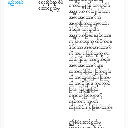
နည်းစနစ်
ရေးဆိုင်ရာ စီမံ
ကောင်းမွန်ပြီး ဘေးဥပါဒ်
ဆောင်ရွက်မှု
အန္တရာယ် ကင်းရှင်းသော
အစားအသောက်ကို
အများပြည်သူတို့စားသုံး
နိုင်ရန်၊ ဘေးဥပါဒ်
အန္တရာယ်ဖြစ်စေနိုင်သော၊
ကျန်းမာရေးကို ထိခိုက်စေ
နိုင်သော အစားအသောက်
ကို အများပြည်သူတို့ စား
သုံးမိခြင်းမှ ကာကွယ်ရန်၊
အစားအသောက်များ
ထုတ်လုပ်ခြင်း၊ ပြည်တွင်း
သို့ တင်သွင်းခြင်း၊ ပြည်ပ
သို့ တင်ပို့ခြင်း၊ သိုလှောင်
ခြင်း၊ ဖြန့်ဖြူးခြင်း၊
ရောင်းချခြင်းများကို
စနစ်တကျကွပ်ကဲ
ထိန်းသိမ်းရန် ဖြစ်ပါသည်။
ဤစီမံဆောင်ရွက်မှု