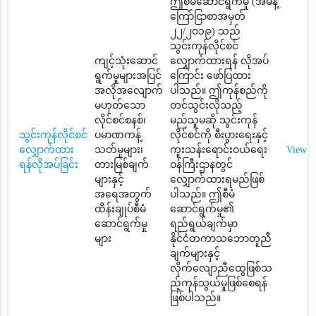
ဤစီမံဆောင်ရွက်မှု (အမိန့်
ကြော်ငြာစာအမှတ်
၂၂/၂၀၁၉) သည်
သွင်းကုန်လိုင်စင်
ကျင့်သုံးဆောင်
လျှောက်ထားရန် လိုအပ်
ရွက်မှုများအပြင်
ကြောင်း ဖော်ပြထား
အလိုအလျောက်
ပါသည်။ ဤကုန်စည်ကို
မဟုတ်သော
တင်သွင်းလိုသည့်
လိုင်စင်စနစ်၊
မည်သူမဆို သွင်းကုန်
သွင်းကုန်လိုင်စင်
ပမာဏကန့်
လိုင်စင်ကို စီးပွားရေးနှင့်
လျှောက်ထား
သတ်မှုများ၊
ကူးသန်းရောင်းဝယ်ရေး
View
ရန်လိုအပ်ခြင်း
တားမြစ်ချက်
ဝန်ကြီးဌာနတွင်
များနှင့်
လျှောက်ထားရမည်ဖြစ်
အရေအတွက်
ပါသည်။ ဤစီမံ
ထိန်းချုပ်စီမံ
ဆောင်ရွက်မှု၏
ဆောင်ရွက်မှု
ရည်ရွယ်ချက်မှာ
များ
နိုင်ငံတကာသဘောတူညီ
ချက်များနှင့်
လိုက်လျောညီထွေဖြစ်သ
ည့်ကုန်သွယ်မှုဖြစ်စေရန်
ဖြစ်ပါသည်။