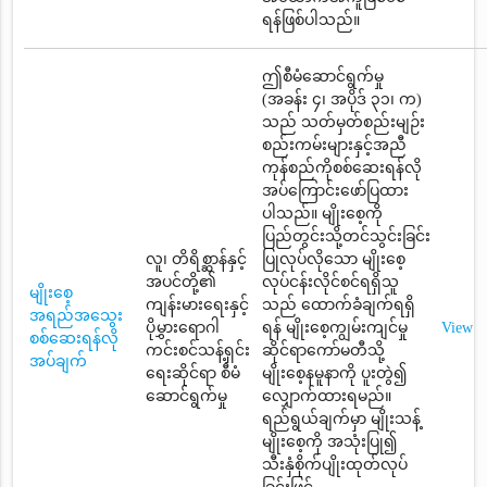
ရန်ဖြစ်ပါသည်။
ဤစီမံဆောင်ရွက်မှု
(အခန်း ၄၊ အပိုဒ် ၃၁၊ က)
သည် သတ်မှတ်စည်းမျဉ်း
စည်းကမ်းများနှင့်အညီ
ကုန်စည်ကိုစစ်ဆေးရန်လို
အပ်ကြောင်းဖော်ပြထား
ပါသည်။ မျိုးစေ့ကို
ပြည်တွင်းသို့တင်သွင်းခြင်း
လူ၊ တိရိစ္ဆာန်နှင့်
ပြုလုပ်လိုသော မျိုးစေ့
အပင်တို့၏
လုပ်ငန်းလိုင်စင်ရရှိသူ
မျိုးစေ့
ကျန်းမားရေးနှင့်
သည် ထောက်ခံချက်ရရှိ
အရည်အသွေး
ပိုမွှားရောဂါ
ရန် မျိုးစေ့ကျွမ်းကျင်မှု
View
စစ်ဆေးရန်လို
ကင်းစင်သန့်ရှင်း
ဆိုင်ရာကော်မတီသို့
အပ်ချက်
ရေးဆိုင်ရာ စီမံ
မျိုးစေ့နမူနာကို ပူးတွဲ၍
ဆောင်ရွက်မှု
လျှောက်ထားရမည်။
ရည်ရွယ်ချက်မှာ မျိုးသန့်
မျိုးစေ့ကို အသုံးပြု၍
သီးနှံစိုက်ပျိုးထုတ်လုပ်