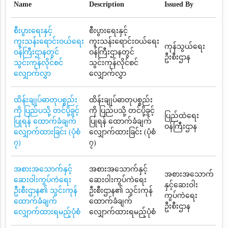
Name
Description
Issued By
စီးပွားရေးနှင့်
စီးပွားရေးနှင့်
ကူးသန်းရောင်းဝယ်ရေး
ကူးသန်းရောင်းဝယ်ရေး
ကုန်သွယ်ရေး
ဝန်ကြီးဌာနတွင်
ဝန်ကြီးဌာနတွင်
ဦးစီးဌာန
သွင်းကုန်လိုင်စင်
သွင်းကုန်လိုင်စင်
လျှောက်လွှာ
လျှောက်လွှာ
ထိန်းချုပ်ဓာတုပစ္စည်း
ထိန်းချုပ်ဓာတုပစ္စည်း
ကို ပြည်ပသို့ တင်ပို့ခွင့်
ကို ပြည်ပသို့ တင်ပို့ခွင့်
ပြည်ထဲရေး
ပြုရန် ထောက်ခံချက်
ပြုရန် ထောက်ခံချက်
ဝန်ကြီးဌာန
လျှောက်ထားခြင်း (ပုံစံ
လျှောက်ထားခြင်း (ပုံစံ
၇)
၇)
အစားအသောက်နှင့်
အစားအသောက်နှင့်
အစားအသောက်
ဆေးဝါးကွပ်ကဲရေး
ဆေးဝါးကွပ်ကဲရေး
နှင့်ဆေးဝါး
ဦးစီးဌာန၏ သွင်းကုန်
ဦးစီးဌာန၏ သွင်းကုန်
ကွပ်ကဲရေး
ထောက်ခံချက်
ထောက်ခံချက်
ဦးစီးဌာန
လျှောက်ထားရမည့်ပုံစံ
လျှောက်ထားရမည့်ပုံစံ