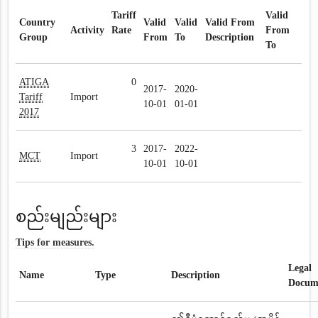
Tariff
Valid
Country
Valid
Valid
Valid From
Activity
Rate
From
Group
From
To
Description
To
ATIGA
0
2017-
2020-
Tariff
Import
10-01
01-01
2017
3
2017-
2022-
MCT
Import
10-01
10-01
စည်းမျည်းများ
Tips for measures.
Legal
Name
Type
Description
Docum