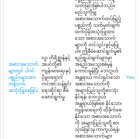
သတ်ခြင်းဖြစ်ပါသည်။
မည်သူကိုမျှ
အစားအသောက်ထပ်ဖြည့်
ပစ္စည်းကို သတ်မှတ်ချက်
ထက်ပိုမိုအသုံးပြုထား
သော အစားအသောက်
များကို တင်သွင်းခွင့်မပြု
ပါ။ ဤစီမံဆောင်ရွက်မှု၏
လူ၊ တိရိစ္ဆာန်နှင့်
ရည်ရွယ်ချက်များမှာ
အစားအသောက်
အပင်တို့၏
အရည်အသွေးစစ်မှန်
များတွင် ပါဝင်
ကျန်းမားရေးနှင့်
ကောင်းမွန်ပြီး ဘေးဥပဒ်
ပစ္စည်းများအား
ပိုမွှားရောဂါ
အန္တရာယ် ကင်းရှင်းသော
View
ကန့်သတ်
ကင်းစင်သန့်ရှင်း
အစားအသောက်ကို
အသုံးပြုစေခြင်း
ရေးဆိုင်ရာ စီမံ
အများပြည်သူတို့စားသုံး
ဆောင်ရွက်မှု
နိုင်ရန်၊ ဘေးဥပဒ်
အန္တရာယ်ဖြစ်စေ နိုင်သော၊
ကျန်းမာရေးကို ထိခိုက်စေ
နိုင်သော အစားအသောက်
ကို အများပြည်သူတို့ စား
သုံးမိခြင်းမှ ကာကွယ်ရန်၊
အစားအသောက်များ