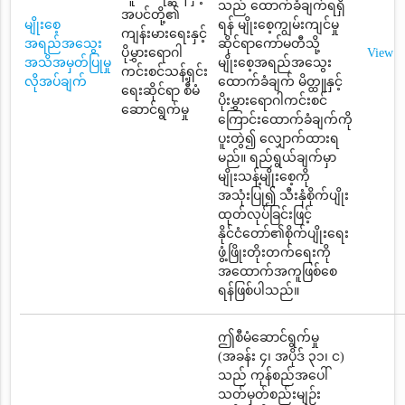
သည် ထောက်ခံချက်ရရှိ
အပင်တို့၏
မျိုးစေ့
ရန် မျိုးစေ့ကျွမ်းကျင်မှု
ကျန်းမားရေးနှင့်
အရည်အသွေး
ဆိုင်ရာကော်မတီသို့
ပိုမွှားရောဂါ
View
အသိအမှတ်ပြုမှု
မျိုးစေ့အရည်အသွေး
ကင်းစင်သန့်ရှင်း
လိုအပ်ချက်
ထောက်ခံချက် မိတ္ထူနှင့်
ရေးဆိုင်ရာ စီမံ
ပိုးမွှားရောဂါကင်းစင်
ဆောင်ရွက်မှု
ကြောင်းထောက်ခံချက်ကို
ပူးတွဲ၍ လျှောက်ထားရ
မည်။ ရည်ရွယ်ချက်မှာ
မျိုးသန့်မျိုးစေ့ကို
အသုံးပြု၍ သီးနှံစိုက်ပျိုး
ထုတ်လုပ်ခြင်းဖြင့်
နိုင်ငံတော်၏စိုက်ပျိုးရေး
ဖွံ့ဖြိုးတိုးတက်ရေးကို
အထောက်အကူဖြစ်စေ
ရန်ဖြစ်ပါသည်။
ဤစီမံဆောင်ရွက်မှု
(အခန်း ၄၊ အပိုဒ် ၃၁၊ င)
သည် ကုန်စည်အပေါ်
သတ်မှတ်စည်းမျဉ်း