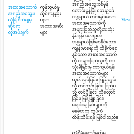
အရည်အသွေးစစ်မှန်
အစားအသောက်
ကုန်သွယ်မှု
ကောင်းမွန်ပြီး ဘေးဥပဒ်
အရည်အသွေး၊
ဆိုင်ရာနည်း
အန္တရာယ် ကင်းရှင်းသော
လုံခြုံစိတ်ချမှု
ပညာ
View
အစားအသောက်ကို
ဆိုင်ရာ
အတားအဆီး
အများပြည်သူတို့စားသုံး
လိုအပ်ချက်
များ
နိုင်ရန်၊ ဘေးဥပဒ်
အန္တရာယ်ဖြစ်စေနိုင်သော၊
ကျန်းမာရေးကို ထိခိုက်စေ
နိုင်သော အစားအသောက်
ကို အများပြည်သူတို့ စား
သုံးမိခြင်းမှ ကာကွယ်ရန်၊
အစားအသောက်များ
ထုတ်လုပ်ခြင်း၊ ပြည်တွင်း
သို့ တင်သွင်းခြင်း၊ ပြည်ပ
သို့ တင်ပို့ခြင်း၊ သိုလှောင်
ခြင်း၊ ဖြန့်ဖြူးခြင်း၊
ရောင်းချခြင်းများကို
စနစ်တကျကွပ်ကဲ
ထိန်းသိမ်းရန် ဖြစ်ပါသည်။
ဤစီမံဆောင်ရွက်မှု