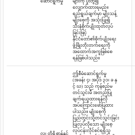
ဆောင်ရွက်မှု
များကို ပူးတွဲ၍
လျှောက်ထားရမည်။
ရည်ရွယ်ချက်မှာ မျိုးသန့်
မျိုးစေ့ကို အသုံးပြု၍
သီးနှံစိုက်ပျိုးထုတ်လုပ်
ခြင်းဖြင့်
နိုင်ငံတော်၏စိုက်ပျိုးရေး
ဖွံ့ဖြိုးတိုးတက်ရေးကို
အထောက်အကူဖြစ်စေ
ရန်ဖြစ်ပါသည်။
ဤစီမံဆောင်ရွက်မှု
(အခန်း ၄၊ အပိုဒ် ၃၁၊ ခ နှ
င့် ဃ) သည် ကုန်စည်မ
တင်သွင်းမီ အတည်ပြု
ချက်ရယူထားရန်လို
အပ်ကြောင်းဖော်ပြထား
ပါသည်။ မျိုးစေ့ကို
ပြည်တွင်းသို့တင်သွင်းခြင်း
ပြုလုပ်လိုသော မျိုးစေ့
လုပ်ငန်းလိုင်စင်ရရှိသူ
လူ၊ တိရိစ္ဆာန်နှင့်