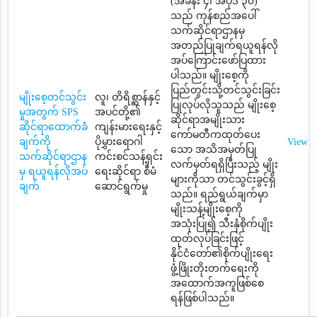
(အခန်း ၄၊ အပိုဒ် ၃၀)
သည် ကုန်စည်အပေါ်
သက်ဆိုင်ရာဌာနမှ
အတည်ပြုချက်ရယူရန်လို
အပ်ကြောင်းဖော်ပြထား
ပါသည်။ မျိုးစေ့ကို
ပြည်တွင်းသို့တင်သွင်းခြင်း
မျိုးစေ့တင်သွင်း
လူ၊ တိရိစ္ဆာန်နှင့်
ပြုလုပ်လိုသူသည် မျိုးစေ့
မှုအတွက် SPS
အပင်တို့၏
ဆိုင်ရာအမျိုးသား
ဆိုင်ရာထောက်ခံ
ကျန်းမားရေးနှင့်
ကော်မတီကထုတ်ပေး
ချက်ကို
ပိုမွှားရောဂါ
View
သော အသိအမှတ်ပြု
သက်ဆိုင်ရာဌာန
ကင်းစင်သန့်ရှင်း
လက်မှတ်ရရှိပြီးသည့် မျိုး
မှ ရယူရန်လိုအပ်
ရေးဆိုင်ရာ စီမံ
များကိုသာ တင်သွင်းခွင့်ရှိ
ချက်
ဆောင်ရွက်မှု
သည်။ ရည်ရွယ်ချက်မှာ
မျိုးသန့်မျိုးစေ့ကို
အသုံးပြု၍ သီးနှံစိုက်ပျိုး
ထုတ်လုပ်ခြင်းဖြင့်
နိုင်ငံတော်၏စိုက်ပျိုးရေး
ဖွံ့ဖြိုးတိုးတက်ရေးကို
အထောက်အကူဖြစ်စေ
ရန်ဖြစ်ပါသည်။