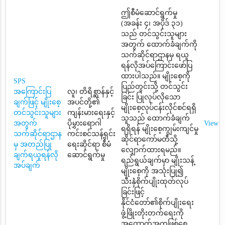
ဤစီမံဆောင်ရွက်မှု
(အခန်း ၄၊ အပိုဒ် ၃၁)
သည် တင်သွင်းသူများ
အတွက် ထောက်ခံချက်ကို
သက်ဆိုင်ရာဌာနမှ ရယူ
ရန်လိုအပ်ကြောင်းဖော်ပြ
ထားပါသည်။ မျိုးစေ့ကို
SPS
ပြည်တွင်းသို့ တင်သွင်း
အကြောင်းပြ
လူ၊ တိရိစ္ဆာန်နှင့်
ခြင်း ပြုလုပ်လိုသော
ချက်ဖြင့် မျိုးစေ့
အပင်တို့၏
မျိုးစေ့လုပ်ငန်းလိုင်စင်ရရှိ
တင်သွင်းသူများ
ကျန်းမားရေးနှင့်
သူသည် ထောက်ခံချက်
အတွက်
ပိုမွှားရောဂါ
View
ရရှိရန် မျိုးစေ့ကျွမ်းကျင်မှု
သက်ဆိုင်ရာဌာန
ကင်းစင်သန့်ရှင်း
ဆိုင်ရာကော်မတီသို့
မှ အတည်ပြု
ရေးဆိုင်ရာ စီမံ
လျှောက်ထားရမည်။
ချက်ရယူရန်လို
ဆောင်ရွက်မှု
ရည်ရွယ်ချက်မှာ မျိုးသန့်
အပ်ချက်
မျိုးစေ့ကို အသုံးပြု၍
သီးနှံစိုက်ပျိုးထုတ်လုပ်
ခြင်းဖြင့်
နိုင်ငံတော်၏စိုက်ပျိုးရေး
ဖွံ့ဖြိုးတိုးတက်ရေးကို
အထောက်အကူဖြစ်စေ