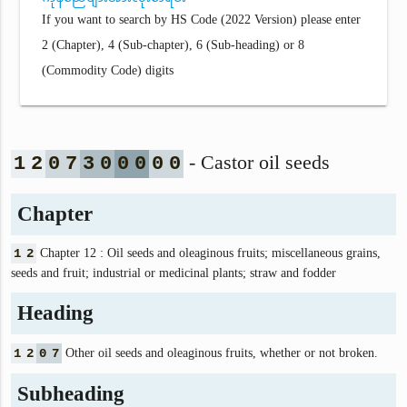
If you want to search by HS Code (2022 Version) please enter
2 (Chapter), 4 (Sub-chapter), 6 (Sub-heading) or 8
(Commodity Code) digits
- Castor oil seeds
1
2
0
7
3
0
0
0
0
0
Chapter
1
2
Chapter 12 : Oil seeds and oleaginous fruits; miscellaneous grains,
seeds and fruit; industrial or medicinal plants; straw and fodder
Heading
1
2
0
7
Other oil seeds and oleaginous fruits, whether or not broken.
Subheading