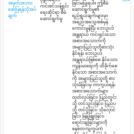
အမှတ်အသား
ခြင်းမပြုရပါ။ ဤစီမံ
ကင်းစင်သန့်ရှင်း
ဖော်ပြရန်လိုအပ်
ဆောင်ရွက်မှု၏
ရေးဆိုင်ရာ စီမံ
ချက်
ရည်ရွယ်ချက်များမှာ
ဆောင်ရွက်မှု
အရည်အသွေးစစ်မှန်
ကောင်းမွန်ပြီး ဘေးဥပဒ်
အန္တရာယ် ကင်းရှင်းသော
အစားအသောက်ကို
အများပြည်သူတို့စားသုံး
နိုင်ရန်၊ ဘေးဥပဒ်
အန္တရာယ်ဖြစ်စေ နိုင်သော၊
ကျန်းမာရေးကို ထိခိုက်စေ
နိုင်သော အစားအသောက်
ကို အများပြည်သူတို့ စား
သုံးမိခြင်းမှ ကာကွယ်ရန်၊
အစားအသောက်များ
ထုတ်လုပ်ခြင်း၊ ပြည်တွင်း
သို့ တင်သွင်းခြင်း၊ ပြည်ပ
သို့ တင်ပို့ခြင်း၊ သိုလှောင်
ခြင်း၊ ဖြန့်ဖြူးခြင်း၊
ရောင်းချခြင်းများကို
စနစ်တကျကွပ်ကဲ