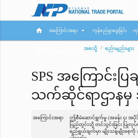
home
arrow_drop_down
အကြောင်းအရာ
ကုန်စည်ရှာဖွေခြင်း
ကု
အစသို့
စည်းမျည်းများ
arrow_drop_down
ပြည်ပစည်းမျဉ်းများ
SPS အကြောင်းပြချ
သက်ဆိုင်ရာဌာနမှ
အကြောင်းအရာ
ဤစီမံဆောင်ရွက်မှု (အခန်း ၄၊ အပ
ပြည်တွင်းသို့ တင်သွင်းခြင်း ပြုလု
ရည်ရွယ်ချက်မှာ မျိုးသန့်မျိုးစေ့ကို