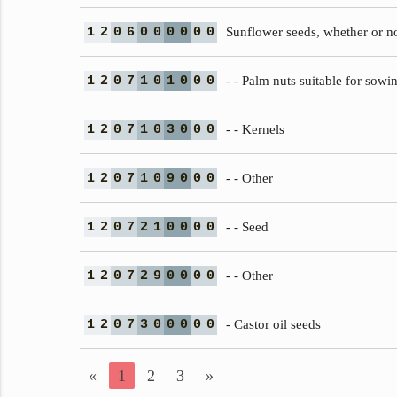
1
2
0
6
0
0
0
0
0
0
Sunflower seeds, whether or n
1
2
0
7
1
0
1
0
0
0
- - Palm nuts suitable for sowi
1
2
0
7
1
0
3
0
0
0
- - Kernels
1
2
0
7
1
0
9
0
0
0
- - Other
1
2
0
7
2
1
0
0
0
0
- - Seed
1
2
0
7
2
9
0
0
0
0
- - Other
1
2
0
7
3
0
0
0
0
0
- Castor oil seeds
«
1
2
3
»