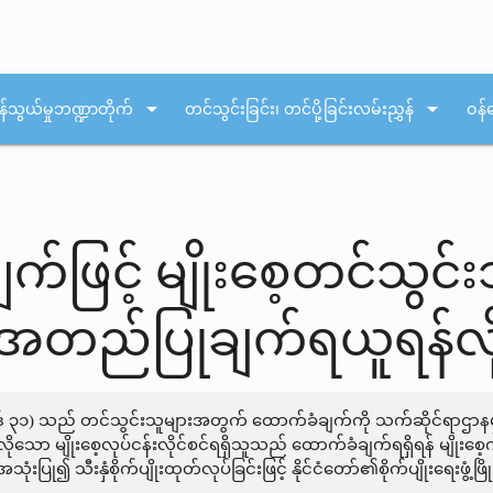
arrow_drop_down
arrow_drop_down
န်သွယ်မှုဘဏ္ဍာတိုက်
တင်သွင်းခြင်း၊ တင်ပို့ခြင်းလမ်းညွှန်
ဝန်
က်ဖြင့် မျိုးစေ့တင်သွင
 အတည်ပြုချက်ရယူရန်လိ
ိုဒ် ၃၁) သည် တင်သွင်းသူများအတွက် ထောက်ခံချက်ကို သက်ဆိုင်ရာဌာနမှ
ပ်လိုသော မျိုးစေ့လုပ်ငန်းလိုင်စင်ရရှိသူသည် ထောက်ခံချက်ရရှိရန် မျိုးစ
 အသုံးပြု၍ သီးနှံစိုက်ပျိုးထုတ်လုပ်ခြင်းဖြင့် နိုင်ငံတော်၏စိုက်ပျိုးရေ