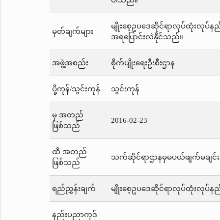
ပါသည်။
မျိုးစေ့ဥပဒေဆိုင်ရာလုပ်ထုံးလုပ်န
မှတ်ချက်များ
အရပြောင်းလဲနိုင်သည်။
အဖွဲ့အစည်း
စိုက်ပျိုးရေးဦးစီးဌာန
ပို့ကုန်/သွင်းကုန်
သွင်းကုန်
မှ အတည်
2016-02-23
ဖြစ်သည်
ထိ အတည်
သက်ဆိုင်ရာဌာနမှမပယ်ဖျက်မချင်း
ဖြစ်သည်
ရည်ညွှန်းချက်
မျိုးစေ့ဥပဒေဆိုင်ရာလုပ်ထုံးလုပ်နည
နည်းပညာကုဒ်