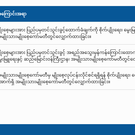
ကြောင်းအရာ
ျိုးစေ့များအား ပြည်ပမှတင်သွင်းခွင့်ထောက်ခံချက်ကို စိုက်ပျိုးရေး၊ မွေး
မျိုးသားမျိုးစေ့ကော်မတီတွင်လျှောက်ထားခြင်း။
ျိုးစေ့များအား ပြည်ပမှတင်သွင်းခွင့် အရည်အသွေးမှန်ကန်ကြောင်းထောက်ခ
ွေးမြူရေးနှင့် ဆည်မြောင်းဝန်ကြီးဌာန၊ အမျိုးသားမျိုးစေ့ကော်မတီတွင်လ
မျိုးသားမျိုးစေ့ကော်မတီမှ မျိုးစေ့လုပ်ငန်းလိုင်စင်ရရှိရန် စိုက်ပျိုးရေး၊
ောက်ရှိ အမျိုးသားမျိုးစေ့ကော်မတီတွင်လျှောက်ထားခြင်း။