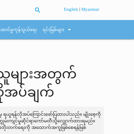
search
|
English
Myanmar
arrow_drop_down
ဆောင်မှုကုန်သွယ်ရေး
ရင်းမြစ်များ
်းသူများအတွက်
ုအပ်ချက်
 ရယူရန်လိုအပ်ကြောင်းဖော်ပြထားပါသည်။ မျိုးစေ့ကို
ေ့ကျွမ်းကျင်မှုဆိုင်ရာကော်မတီသို့လျှောက်ထားရမည်။
းဖွံ့ဖြိုးတိုးတက်ရေးကို အထောက်အကူဖြစ်စေရန်ဖြစ်