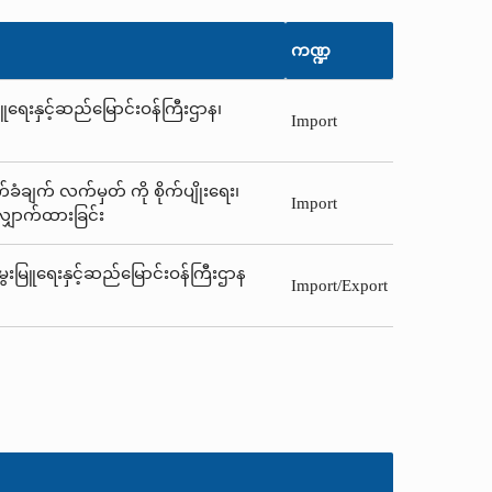
ကဏ္ဍ
မြူရေးနှင့်ဆည်မြောင်းဝန်ကြီးဌာန၊
Import
ံချက် လက်မှတ် ကို စိုက်ပျိုးရေး၊
Import
ျှောက်ထားခြင်း
 မွေးမြူရေးနှင့်ဆည်မြောင်းဝန်ကြီးဌာန
Import/Export