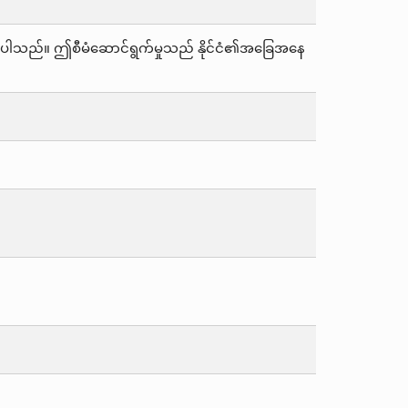
ုတ်ပြန်ပါသည်။ ဤစီမံဆောင်ရွက်မှုသည် နိုင်ငံ၏အခြေအနေ