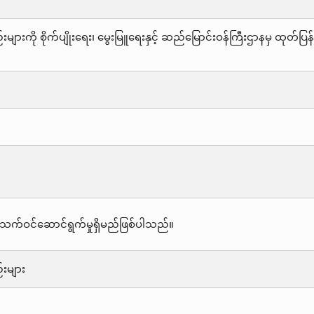
ည်းများကို စိုက်ပျိုးရေး၊ မွေးမြူရေးနှင့် ဆည်မြောင်းဝန်ကြီးဌာနမှ ထ
သက်ဝင်ဆောင်ရွက်မှုရှိမည်ဖြစ်ပါသည်။
်းများ