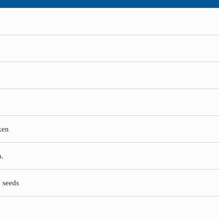
ken
n.
a seeds