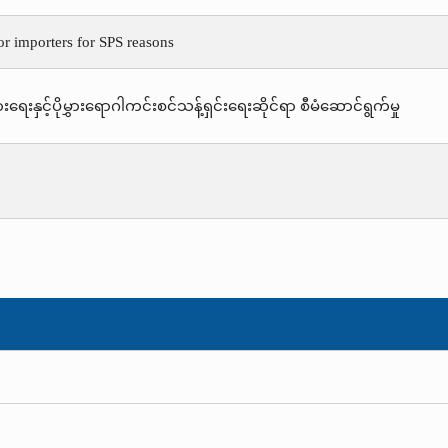
or importers for SPS reasons
းရေးနှင့်ပိုမွှားရောဂါကင်းစင်သန့်ရှင်းရေးဆိုင်ရာ စီမံဆောင်ရွက်မှု