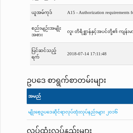
ယူအမ်ကုဒ်
A15 - Authorization requirements f
စည်းမျဉ်းအမျိုး
လူ၊ တိရိစ္ဆာန်နှင့်အပင်တို့၏ ကျန်းမာ
အစား
ပြင်ဆင်သည့်
2018-07-14 17:11:48
ရက်
ဥပဒေ စာရွက်စာတမ်းများ
အမည်
မျိုးစေ့ဥပဒေဆိုင်ရာလုပ်ထုံးလုပ်နည်းများ ၂၀၁၆
လုပ်ထုံးလုပ်နည်းများ