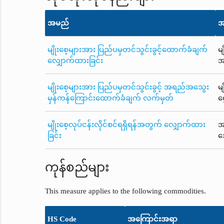
အမည်
အ
မျိုးစေ့များအား ပြည်ပမှတင်သွင်းခွင့်ထောက်ခံချက်
မ
လျှောက်ထားခြင်း
အ
မျိုးစေ့များအား ပြည်ပမှတင်သွင်းခွင့် အရည်အသွေး
မ
မှန်ကန်ကြောင်းထောက်ခံချက် လက်မှတ်
မ
မျိုးစေ့လုပ်ငန်းလိုင်စင်ရရှိရန်အတွက် လျှောက်ထား
အ
ခြင်း
အ
ကုန်စည်များ
This measure applies to the following commodities.
HS Code
အကြောင်းအရာ