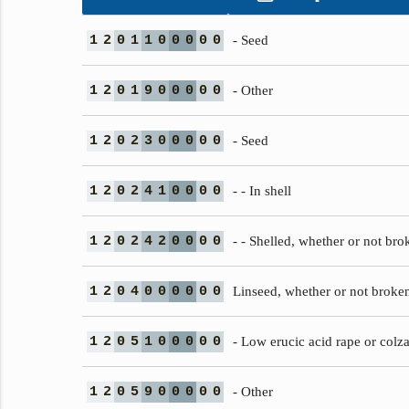
1
2
0
1
1
0
0
0
0
0
- Seed
1
2
0
1
9
0
0
0
0
0
- Other
1
2
0
2
3
0
0
0
0
0
- Seed
1
2
0
2
4
1
0
0
0
0
- - In shell
1
2
0
2
4
2
0
0
0
0
- - Shelled, whether or not bro
1
2
0
4
0
0
0
0
0
0
Linseed, whether or not broke
1
2
0
5
1
0
0
0
0
0
- Low erucic acid rape or colz
1
2
0
5
9
0
0
0
0
0
- Other