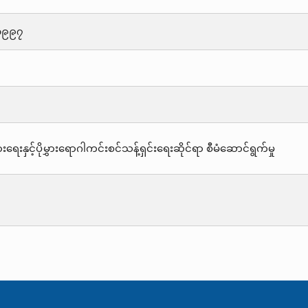
၁၉၉၇
းရေးနှင့်ပိုမွှားရောဂါကင်းစင်သန့်ရှင်းရေးဆိုင်ရာ စီမံဆောင်ရွက်မှု