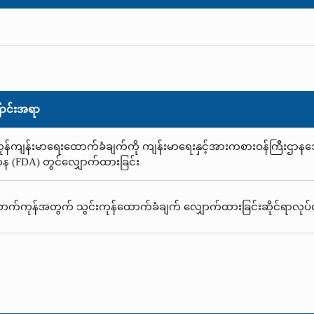
ာင်းအရာ
ကုန်ကျန်းမာရေးထောက်ခံချက်ကို ကျန်းမာရေးနှင့်အားကစားဝန်ကြီးဌာန
ာန (FDA) တွင်လျှောက်ထားခြင်း
ာက်ကုန်အတွက် သွင်းကုန်ထောက်ခံချက် လျှောက်ထားခြင်းဆိုင်ရာလုပ်ထု