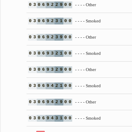
0
3
0
6
9
2
2
9
0
0
- - - - Other
0
3
0
6
9
2
3
1
0
0
- - - - Smoked
0
3
0
6
9
2
3
9
0
0
- - - - Other
0
3
0
6
9
3
2
1
0
0
- - - - Smoked
0
3
0
6
9
3
2
9
0
0
- - - - Other
0
3
0
6
9
4
2
1
0
0
- - - - Smoked
0
3
0
6
9
4
2
9
0
0
- - - - Other
0
3
0
6
9
4
3
1
0
0
- - - - Smoked