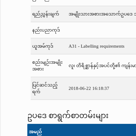
ရည်ညွှန်းချက်
အမျိုးသားအစားအသောက်ဥပဒေ 
နည်းပညာကုဒ်
ယူအမ်ကုဒ်
A31 - Labelling requirements
စည်းမျဉ်းအမျိုး
လူ၊ တိရိစ္ဆာန်နှင့်အပင်တို့၏ ကျန်းမာ
အစား
ပြင်ဆင်သည့်
2018-06-22 16:18:37
ရက်
ဥပဒေ စာရွက်စာတမ်းများ
အမည်