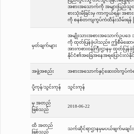
ပြည်တွင်းသို့ တင်သွင်းခြင်းမပြု
အစားအသောက်ကို အများပြည်သူတို့စာ
စားသုံးမိခြင်းမှ ကာကွယ်ရန်၊ အစားအသ
ကို စနစ်တကျကွပ်ကဲထိန်းသိမ်းရန်
အမျိုးသားအစားအသောက်ဥပဒေ ၁၉၉၇ 
ကို ထုတ်ပြန်ခဲ့ပါသည်။ ဤစီမံဆေ
မှတ်ချက်များ
အားကစားဝန်ကြီးဌာနမှ ထုတ်ပြန်ခဲ
နိုင်ငံ၏အခြေအနေအရပြောင်းလဲနို
အဖွဲ့အစည်း
အစားအသောက်နှင့်ဆေးဝါးကွပ်ကဲရ
ပို့ကုန်/သွင်းကုန်
သွင်းကုန်
မှ အတည်
2018-06-22
ဖြစ်သည်
ထိ အတည်
သက်ဆိုင်ရာဌာနမှမပယ်ဖျက်မချင်း
ဖြစ်သည်