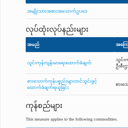
အမျိုးသားအစားအသောက်ဥပဒေ
လုပ်ထုံးလုပ်နည်းများ
အမည်
အကြေ
သွင်း
သွင်းကုန်ကျန်းမာရေးထောက်ခံချက်
ဦးစီးဌ
စားသောက်ကုန်ပစ္စည်းများတင်သွင်းခွင့်
စားသေ
ထောက်ခံချက်ရယူခြင်း
ကုန်စည်များ
This measure applies to the following commodities.