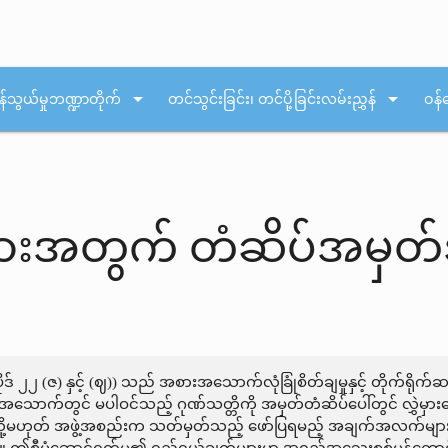
arrow_drop_down
arrow_drop_down
န်သွယ်မှုဘဏ္ဍာတိုက်
တင်သွင်းခြင်း၊ တင်ပို့ခြင်းလမ်းညွှန်
ဝန်
းအတွက် တံဆိပ်အမှတ်
ုဒ် ၂၂ (ဇ) နှင့် (ဈ)) သည် အစားအသောက်လုံခြုံစိတ်ချမှုနှင့် တိုက်ရ
ောက်တွင် မပါဝင်သည့် ဂုဏ်သတ္တိကို အမှတ်တံဆိပ်ပေါ်တွင် လွှဲမှာ
ာန သို့မဟုတ် အဖွဲ့အစည်းက သတ်မှတ်သည့် ဖော်ပြရမည့် အချက်အလက်မျ