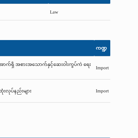
Law
ကဏ္ဍ
အောက်ရှိ အစားအသောက်နှင့်ဆေးဝါးကွပ်ကဲ ရေး
Import
ံးလုပ်နည်းများ
Import