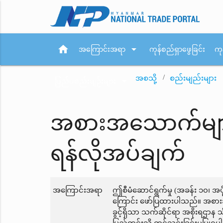
home
arrow_drop_down
အကြောင်းအရာ
ကုန်စည်ရှာဖွေခြင်း
ကု
အစသို့
စည်းမျည်းများ
arrow_drop_down
ပြည်ပစည်းမျဉ်းများ
အစားအသောက်မျာ
ရန်လိုအပ်ချက်
အကြောင်းအရာ
ဤစီမံဆောင်ရွက်မှု (အခန်း ၁၀၊ အပိ
ကြောင်း ဖော်ပြထားပါသည်။ အစားအသ
ခွင့်ရှိသာ သက်ဆိုင်ရာ အစိုးရဌ