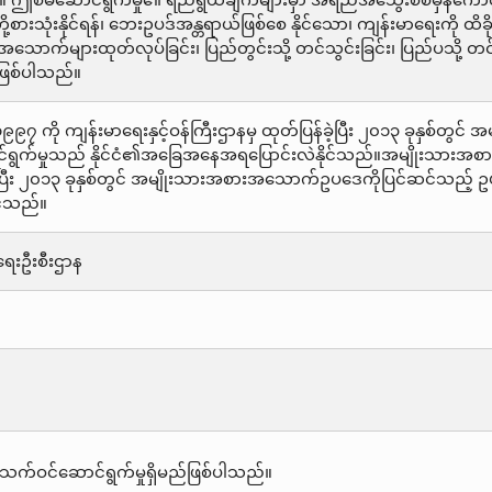
ရပါ။ ဤစီမံဆောင်ရွက်မှု၏ ရည်ရွယ်ချက်များမှာ အရည်အသွေးစစ်မှန်ကောင်
းသုံးနိုင်ရန်၊ ဘေးဥပဒ်အန္တရာယ်ဖြစ်စေ နိုင်သော၊ ကျန်းမာရေးကို ထ
ောက်များထုတ်လုပ်ခြင်း၊ ပြည်တွင်းသို့ တင်သွင်းခြင်း၊ ပြည်ပသို့ တင်ပို့ခြ
 ဖြစ်ပါသည်။
ကို ကျန်းမာရေးနှင့်ဝန်ကြီးဌာနမှ ထုတ်ပြန်ခဲ့ပြီး ၂၀၁၃ ခုနှစ်တွ
ာင်ရွက်မှုသည် နိုင်ငံ၏အခြေအနေအရပြောင်းလဲနိုင်သည်။အမျိုးသားအစ
့ပြီး ၂၀၁၃ ခုနှစ်တွင် အမျိုးသားအစားအသောက်ဥပဒေကိုပြင်ဆင်သည့် ဥ
င်သည်။
ေးဦးစီးဌာန
သက်ဝင်ဆောင်ရွက်မှုရှိမည်ဖြစ်ပါသည်။