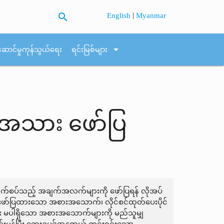
search
|
English
Myanmar
arrow_drop_down
ဆောင်မှုကုန်သွယ်ရေး
ရင်းမြစ်များ
အသား ဖော်ပြ
ိုက်ဆက်စပ်သည့် အချက်အလက်များကို ဖော်ပြရန် လိုအပ်
းဖော်ပြထားသော အစားအသောက်၊ လိုင်စင်ထုတ်ပေးပိုင်
ား မပါရှိသော အစားအသောက်များကို မည်သူမျှ