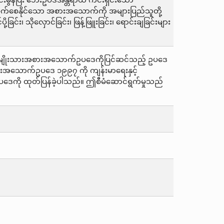
းမွန်ပြီး ဘေးဥပဒ်အန္တရာယ် ကင်းရှင်းသော
ိခိုက်စေနိုင်သော အစားအသောက်ကို အများပြည်သူတို့
င်း၊ သိုလှောင်ခြင်း၊ ဖြန့်ဖြူးခြင်း၊ ရောင်းချခြင်းများ
င် အမျိုးသားအစားအသောက်ဥပဒေကိုပြင်ဆင်သည့် ဥပဒေ
ားအသောက်ဥပဒေ ၁၉၉၇ ကို ကျန်းမာရေးနှင့်
ပဒေကို ထုတ်ပြန်ခဲ့ပါသည်။ ဤစီမံဆောင်ရွက်မှုသည်