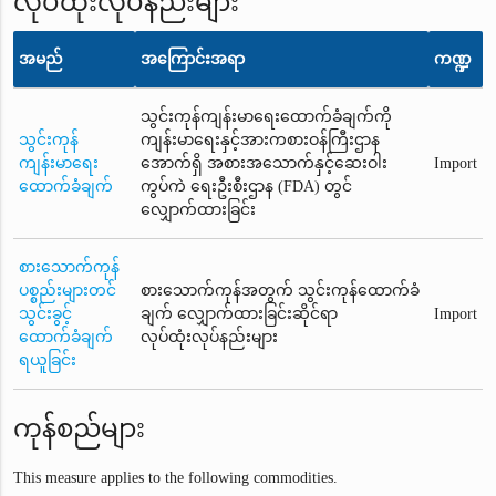
လုပ်ထုံးလုပ်နည်းများ
အမည်
အကြောင်းအရာ
ကဏ္ဍ
သွင်းကုန်ကျန်းမာရေးထောက်ခံချက်ကို
သွင်းကုန်
ကျန်းမာရေးနှင့်အားကစားဝန်ကြီးဌာန
ကျန်းမာရေး
အောက်ရှိ အစားအသောက်နှင့်ဆေးဝါး
Import
ထောက်ခံချက်
ကွပ်ကဲ ရေးဦးစီးဌာန (FDA) တွင်
လျှောက်ထားခြင်း
စားသောက်ကုန်
ပစ္စည်းများတင်
စားသောက်ကုန်အတွက် သွင်းကုန်ထောက်ခံ
သွင်းခွင့်
ချက် လျှောက်ထားခြင်းဆိုင်ရာ
Import
ထောက်ခံချက်
လုပ်ထုံးလုပ်နည်းများ
ရယူခြင်း
ကုန်စည်များ
This measure applies to the following commodities.