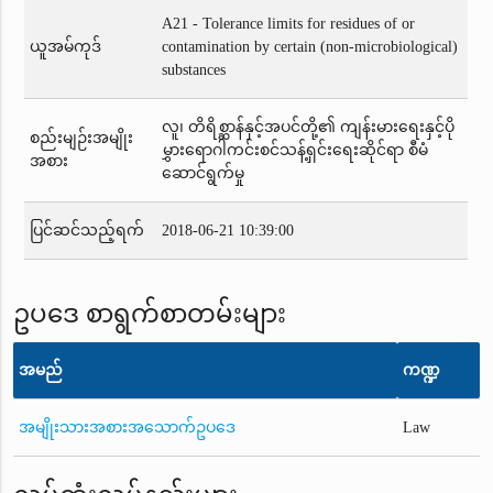
A21 - Tolerance limits for residues of or
ယူအမ်ကုဒ်
contamination by certain (non-microbiological)
substances
လူ၊ တိရိစ္ဆာန်နှင့်အပင်တို့၏ ကျန်းမားရေးနှင့်ပို
စည်းမျဉ်းအမျိုး
မွှားရောဂါကင်းစင်သန့်ရှင်းရေးဆိုင်ရာ စီမံ
အစား
ဆောင်ရွက်မှု
ပြင်ဆင်သည့်ရက်
2018-06-21 10:39:00
ဥပဒေ စာရွက်စာတမ်းများ
အမည်
ကဏ္ဍ
အမျိုးသားအစားအသောက်ဥပဒေ
Law