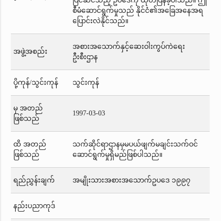
ပြင်ဆင်သည့် ဥပဒေကို ထုတ်ပြန်ခဲ့ပါသည်။ ဤ
စီမံဆောင်ရွက်မှုသည် နိုင်ငံ၏အခြေအနေအရ
ပြောင်းလဲနိုင်သည်။
အစားအသောက်နှင့်ဆေးဝါးကွပ်ကဲရေး
အဖွဲ့အစည်း
ဦးစီးဌာန
ပို့ကုန်/သွင်းကုန်
သွင်းကုန်
မှ အတည်
1997-03-03
ဖြစ်သည်
ထိ အတည်
သက်ဆိုင်ရာဌာနမှမပယ်ဖျက်မချင်းသက်ဝင်
ဖြစ်သည်
ဆောင်ရွက်မှုရှိမည်ဖြစ်ပါသည်။
ရည်ညွှန်းချက်
အမျိုးသားအစားအသောက်ဥပဒေ ၁၉၉၇
နည်းပညာကုဒ်