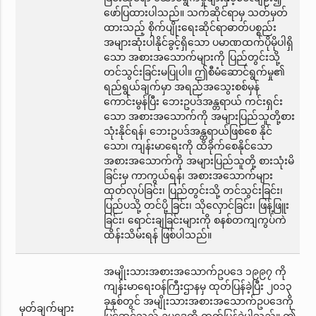
ဖော်ပြထားပါသည်။ သက်ဆိုင်ရာမှ သတ်မှတ်
ထားသည့် စိုက်ပျိုးရေးဆိုင်ရာဓာတ်ပစ္စည်း
အများဆုံးပါနိုင်ခွင့်ရှိသော ပမာဏထက်ပိုမိုပါရှိ
သော အစားအသောက်များကို ပြည်တွင်းသို့
တင်သွင်းခြင်းမပြုပါ။ ဤစီမံဆောင်ရွက်မှု၏
ရည်ရွယ်ချက်မှာ အရည်အသွေးစစ်မှန်
ကောင်းမွန်ပြီး ဘေးဥပဒ်အန္တရာယ် ကင်းရှင်း
သော အစားအသောက်ကို အများပြည်သူတို့စား
သုံးနိုင်ရန်၊ ဘေးဥပဒ်အန္တရာယ်ဖြစ်စေ နိုင်
သော၊ ကျန်းမာရေးကို ထိခိုက်စေနိုင်သော
အစားအသောက်ကို အများပြည်သူတို့ စားသုံးမိ
ခြင်းမှ ကာကွယ်ရန်၊ အစားအသောက်များ
ထုတ်လုပ်ခြင်း၊ ပြည်တွင်းသို့ တင်သွင်းခြင်း၊
ပြည်ပသို့ တင်ပို့ ခြင်း၊ သိုလှောင်ခြင်း၊ ဖြန့်ဖြူး
ခြင်း၊ ရောင်းချခြင်းများကို စနစ်တကျကွပ်ကဲ
ထိန်းသိမ်းရန် ဖြစ်ပါသည်။
အမျိုးသားအစားအသောက်ဥပဒေ ၁၉၉၇ ကို
ကျန်းမာရေးဝန်ကြီးဌာနမှ ထုတ်ပြန်ခဲ့ပြီး ၂၀၁၃
ခုနှစ်တွင် အမျိုးသားအစားအသောက်ဥပဒေကို
မှတ်ချက်များ