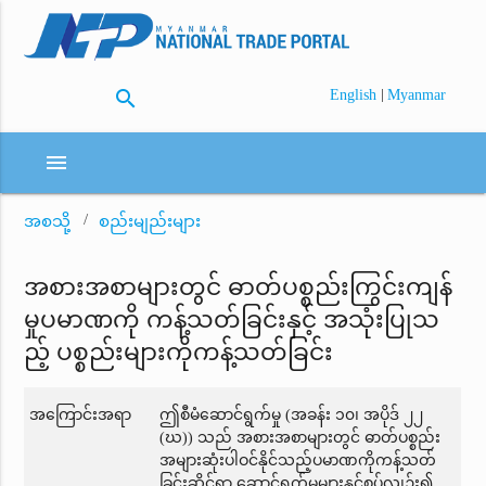
search
|
English
Myanmar
menu
အစသို့
စည်းမျည်းများ
အစားအစာများတွင် ဓာတ်ပစ္စည်းကြွင်းကျန်
မှုပမာဏကို ကန့်သတ်ခြင်းနှင့် အသုံးပြုသ
ည့် ပစ္စည်းများကိုကန့်သတ်ခြင်း
အကြောင်းအရာ
ဤစီမံဆောင်ရွက်မှု (အခန်း ၁၀၊ အပိုဒ် ၂၂
(ဃ)) သည် အစားအစာများတွင် ဓာတ်ပစ္စည်း
အများဆုံးပါဝင်နိုင်သည့်ပမာဏကိုကန့်သတ်
ခြင်းဆိုင်ရာ ဆောင်ရွက်မှုများနှင့်စပ်လျဉ်း၍