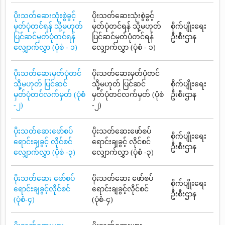
ပိုးသတ်ဆေးသုံးစွဲခွင့်
ပိုးသတ်ဆေးသုံးစွဲခွင့်
မှတ်ပုံတင်ရန် သို့မဟုတ်
မှတ်ပုံတင်ရန် သို့မဟုတ်
စိုက်ပျိုးရေး
ပြင်ဆင်မှတ်ပုံတင်ရန်
ပြင်ဆင်မှတ်ပုံတင်ရန်
ဦးစီးဌာန
လျှောက်လွှာ (ပုံစံ - ၁)
လျှောက်လွှာ (ပုံစံ - ၁)
ပိုးသတ်ဆေးမှတ်ပုံတင်
ပိုးသတ်ဆေးမှတ်ပုံတင်
သို့မဟုတ် ပြင်ဆင်
သို့မဟုတ် ပြင်ဆင်
စိုက်ပျိုးရေး
မှတ်ပုံတင်လက်မှတ် (ပုံစံ
မှတ်ပုံတင်လက်မှတ် (ပုံစံ
ဦးစီးဌာန
-၂)
-၂)
ပိုးသတ်ဆေးဖော်စပ်
ပိုးသတ်ဆေးဖော်စပ်
စိုက်ပျိုးရေး
ရောင်းချခွင့် လိုင်စင်
ရောင်းချခွင့် လိုင်စင်
ဦးစီးဌာန
လျှောက်လွှာ (ပုံစံ -၃)
လျှောက်လွှာ (ပုံစံ -၃)
ပိုးသတ်ဆေး ဖော်စပ်
ပိုးသတ်ဆေး ဖော်စပ်
စိုက်ပျိုးရေး
ရောင်းချခွင့်လိုင်စင်
ရောင်းချခွင့်လိုင်စင်
ဦးစီးဌာန
(ပုံစံ-၄)
(ပုံစံ-၄)