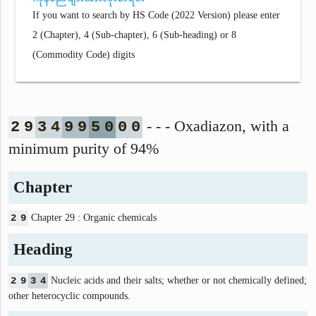
If you want to search by HS Code (2022 Version) please enter
2 (Chapter), 4 (Sub-chapter), 6 (Sub-heading) or 8
(Commodity Code) digits
- - - Oxadiazon, with a
2
9
3
4
9
9
5
0
0
0
minimum purity of 94%
Chapter
2
9
Chapter 29 : Organic chemicals
Heading
2
9
3
4
Nucleic acids and their salts; whether or not chemically defined;
other heterocyclic compounds.