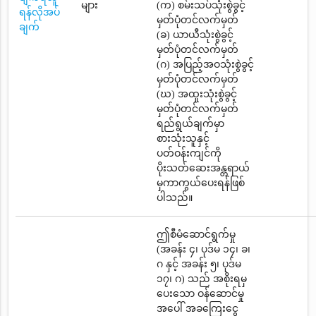
များ
(က) စမ်းသပ်သုံးစွဲခွင့်
ရန်လိုအပ်
မှတ်ပုံတင်လက်မှတ်
ချက်
(ခ) ယာယီသုံးစွဲခွင့်
မှတ်ပုံတင်လက်မှတ်
(ဂ) အပြည့်အဝသုံးစွဲခွင့်
မှတ်ပုံတင်လက်မှတ်
(ဃ) အထူးသုံးစွဲခွင့်
မှတ်ပုံတင်လက်မှတ်
ရည်ရွယ်ချက်မှာ
စားသုံးသူနှင့်
ပတ်ဝန်းကျင်ကို
ပိုးသတ်ဆေးအန္တရာယ်
မှကာကွယ်ပေးရန်ဖြစ်
ပါသည်။
ဤစီမံဆောင်ရွက်မှု
(အခန်း ၄၊ ပုဒ်မ ၁၄၊ ခ၊
ဂ နှင့် အခန်း ၅၊ ပုဒ်မ
၁၇၊ ဂ) သည် အစိုးရမှ
ပေးသော ဝန်ဆောင်မှု
အပေါ် အခကြေးငွေ