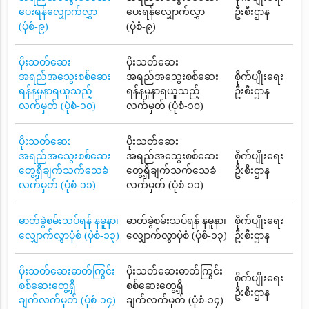
ပေးရန်လျှောက်လွှာ
ပေးရန်လျှောက်လွှာ
ဦးစီးဌာန
(ပုံစံ-၉)
(ပုံစံ-၉)
ပိုးသတ်ဆေး
ပိုးသတ်ဆေး
အရည်အသွေးစစ်ဆေး
အရည်အသွေးစစ်ဆေး
စိုက်ပျိုးရေး
ရန်နမူနာရယူသည့်
ရန်နမူနာရယူသည့်
ဦးစီးဌာန
လက်မှတ် (ပုံစံ-၁၀)
လက်မှတ် (ပုံစံ-၁၀)
ပိုးသတ်ဆေး
ပိုးသတ်ဆေး
အရည်အသွေးစစ်ဆေး
အရည်အသွေးစစ်ဆေး
စိုက်ပျိုးရေး
တွေ့ရှိချက်သက်သေခံ
တွေ့ရှိချက်သက်သေခံ
ဦးစီးဌာန
လက်မှတ် (ပုံစံ-၁၁)
လက်မှတ် (ပုံစံ-၁၁)
ဓာတ်ခွဲစမ်းသပ်ရန် နမူနာ၊
ဓာတ်ခွဲစမ်းသပ်ရန် နမူနာ၊
စိုက်ပျိုးရေး
လျှောက်လွှာပုံစံ (ပုံစံ-၁၃)
လျှောက်လွှာပုံစံ (ပုံစံ-၁၃)
ဦးစီးဌာန
ပိုးသတ်ဆေးဓာတ်ကြွင်း
ပိုးသတ်ဆေးဓာတ်ကြွင်း
စိုက်ပျိုးရေး
စစ်ဆေးတွေ့ရှိ
စစ်ဆေးတွေ့ရှိ
ဦးစီးဌာန
ချက်လက်မှတ် (ပုံစံ-၁၄)
ချက်လက်မှတ် (ပုံစံ-၁၄)