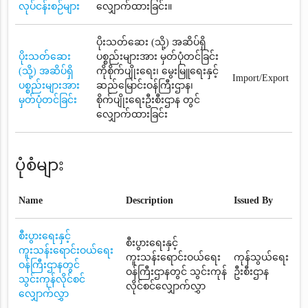
လုပ်ငန်းစဉ်များ
လျှောက်ထားခြင်း။
ပိုးသတ်ဆေး (သို့) အဆိပ်ရှိ
ပိုးသတ်ဆေး
ပစ္စည်းများအား မှတ်ပုံတင်ခြင်း
(သို့) အဆိပ်ရှိ
ကိုစိုက်ပျိုးရေး၊ မွေးမြူရေးနှင့်
Import/Export
ပစ္စည်းများအား
ဆည်မြောင်းဝန်ကြီးဌာန၊
မှတ်ပုံတင်ခြင်း
စိုက်ပျိုးရေးဦးစီးဌာန တွင်
လျှောက်ထားခြင်း
ပုံစံများ
Name
Description
Issued By
စီးပွားရေးနှင့်
စီးပွားရေးနှင့်
ကူးသန်းရောင်းဝယ်ရေး
ကူးသန်းရောင်းဝယ်ရေး
ကုန်သွယ်ရေး
ဝန်ကြီးဌာနတွင်
ဝန်ကြီးဌာနတွင် သွင်းကုန်
ဦးစီးဌာန
သွင်းကုန်လိုင်စင်
လိုင်စင်လျှောက်လွှာ
လျှောက်လွှာ