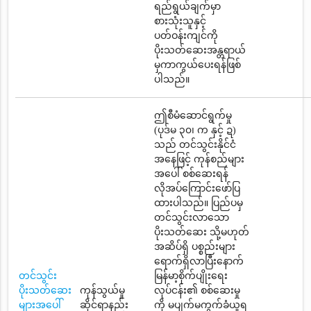
ရည်ရွယ်ချက်မှာ
စားသုံးသူနှင့်
ပတ်ဝန်းကျင်ကို
ပိုးသတ်ဆေးအန္တရာယ်
မှကာကွယ်ပေးရန်ဖြစ်
ပါသည်။
ဤစီမံဆောင်ရွက်မှု
(ပုဒ်မ ၃၀၊ က နှင့် ဍ)
သည် တင်သွင်းနိုင်ငံ
အနေဖြင့် ကုန်စည်များ
အပေါ် စစ်ဆေးရန်
လိုအပ်ကြောင်းဖော်ပြ
ထားပါသည်။ ပြည်ပမှ
တင်သွင်းလာသော
ပိုးသတ်ဆေး သို့မဟုတ်
အဆိပ်ရှိ ပစ္စည်းများ
ရောက်ရှိလာပြီးနောက်
တင်သွင်း
မြန်မာ့စိုက်ပျိုးရေး
ပိုးသတ်ဆေး
ကုန်သွယ်မှု
လုပ်ငန်း၏ စစ်ဆေးမှု
များအပေါ်
ဆိုင်ရာနည်း
ကို မပျက်မကွက်ခံယူရ