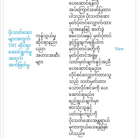
ပေးဆောင်ရန်လို
အပ်ကြောင်းဖော်ပြထား
ပါသည်။ ပိုးသတ်ဆေး
မှတ်ပုံတင်လျှောက်ထား
သူအနေဖြင့် ဓာတ်ခွဲ
ပိုးသတ်ဆေး
ကုန်သွယ်မှု
စမ်းသပ်ခနှင့် မှတ်ပုံတင်
များအတွက်
ဆိုင်ရာနည်း
ခွင့်ပြုချက်ရရှိပါက
TBT ဆိုင်ရာ
ပညာ
မှတ်ပုံတင်ခတို့ကို
View
ဆောင်ရွက်မှု
အတားအဆီး
မှတ်ပုံတင်အဖွဲ့မှ
အတွက်
များ
သတ်မှတ်ချက်နှင့်အညီ
အကဲဖြတ်မှု
ပေးဆောင်ရမည်။
လိုင်စင်လျှောက်ထားသူ
သည် သတ်မှတ်ထား
သောလိုင်စင်ခကို ပေး
ဆောင်ရမည်။
ရည်ရွယ်ချက်မှာ
စားသုံးသူနှင့်
ပတ်ဝန်းကျင်ကို
ပိုးသတ်ဆေးအန္တရာယ်
မှကာကွယ်ပေးရန်ဖြစ်
ပါသည်။