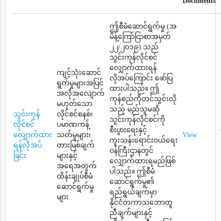
Documents
ဤစီမံဆောင်ရွက်မှု (အ
မိန့်ကြော်ငြာစာအမှတ်
၂၂/၂၀၁၉) သည်
သွင်းကုန်လိုင်စင်
လျှောက်ထားရန်
ကျင့်သုံးဆောင်
လိုအပ်ကြောင်း ဖော်ပြ
ရွက်မှုများအပြင်
ထားပါသည်။ ဤ
အလိုအလျောက်
ကုန်စည်ကိုတင်သွင်းလို
မဟုတ်သော
သည့် မည်သူမဆို
သွင်းကုန်
လိုင်စင်စနစ်၊
သွင်းကုန်လိုင်စင်ကို
လိုင်စင်
ပမာဏကန့်
စီးပွားရေးနှင့်
လျှောက်ထား
သတ်မှုများ၊
View
ကူးသန်းရောင်းဝယ်ရေး
ရန်လိုအပ်
တားမြစ်ချက်
ဝန်ကြီးဌာနတွင်
ခြင်း
များနှင့်
လျှောက်ထားရမည်ဖြစ်
အရေအတွက်
ပါသည်။ ဤစီမံ
ထိန်းချုပ်စီမံ
ဆောင်ရွက်မှု၏
ဆောင်ရွက်မှု
ရည်ရွယ်ချက်မှာ
များ
နိုင်ငံတကာသဘောတူ
ညီချက်များနှင့်