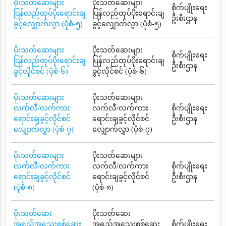
ပိုးသတ်ဆေးများ
ပိုးသတ်ဆေးများ
စိုက်ပျိုးရေး
ပြန်လည်ထုပ်ပိုးရောင်းချ
ပြန်လည်ထုပ်ပိုးရောင်းချ
ဦးစီးဌာန
ခွင့်လျှောက်လွှာ (ပုံစံ-၅)
ခွင့်လျှောက်လွှာ (ပုံစံ-၅)
ပိုးသတ်ဆေးများ
ပိုးသတ်ဆေးများ
စိုက်ပျိုးရေး
ပြန်လည်ထုပ်ပိုးရောင်းချ
ပြန်လည်ထုပ်ပိုးရောင်းချ
ဦးစီးဌာန
ခွင့်လိုင်စင် (ပုံစံ-၆)
ခွင့်လိုင်စင် (ပုံစံ-၆)
ပိုးသတ်ဆေးများ
ပိုးသတ်ဆေးများ
လက်လီ/လက်ကား
လက်လီ/လက်ကား
စိုက်ပျိုးရေး
ရောင်းချခွင့်လိုင်စင်
ရောင်းချခွင့်လိုင်စင်
ဦးစီးဌာန
လျှောက်လွှာ (ပုံစံ-၇)
လျှောက်လွှာ (ပုံစံ-၇)
ပိုးသတ်ဆေးများ
ပိုးသတ်ဆေးများ
လက်လီ/လက်ကား
လက်လီ/လက်ကား
စိုက်ပျိုးရေး
ရောင်းချခွင့်လိုင်စင်
ရောင်းချခွင့်လိုင်စင်
ဦးစီးဌာန
(ပုံစံ-၈)
(ပုံစံ-၈)
ပိုးသတ်ဆေး
ပိုးသတ်ဆေး
အရည်အသွေးစစ်ဆေး
အရည်အသွေးစစ်ဆေး
စိုက်ပျိုးရေး