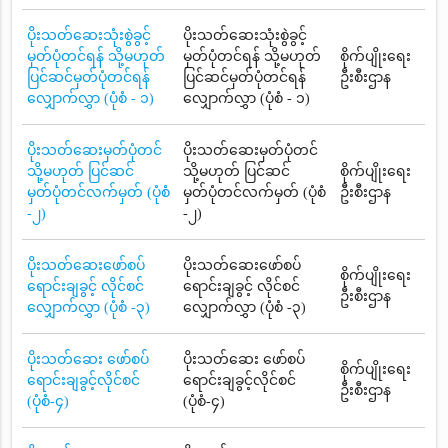
ပိုးသတ်ဆေးသုံးစွဲခွင့်
ပိုးသတ်ဆေးသုံးစွဲခွင့်
မှတ်ပုံတင်ရန် သို့မဟုတ်
မှတ်ပုံတင်ရန် သို့မဟုတ်
စိုက်ပျိုးရေး
ပြင်ဆင်မှတ်ပုံတင်ရန်
ပြင်ဆင်မှတ်ပုံတင်ရန်
ဦးစီးဌာန
လျှောက်လွှာ (ပုံစံ - ၁)
လျှောက်လွှာ (ပုံစံ - ၁)
ပိုးသတ်ဆေးမှတ်ပုံတင်
ပိုးသတ်ဆေးမှတ်ပုံတင်
သို့မဟုတ် ပြင်ဆင်
သို့မဟုတ် ပြင်ဆင်
စိုက်ပျိုးရေး
မှတ်ပုံတင်လက်မှတ် (ပုံစံ
မှတ်ပုံတင်လက်မှတ် (ပုံစံ
ဦးစီးဌာန
-၂)
-၂)
ပိုးသတ်ဆေးဖော်စပ်
ပိုးသတ်ဆေးဖော်စပ်
စိုက်ပျိုးရေး
ရောင်းချခွင့် လိုင်စင်
ရောင်းချခွင့် လိုင်စင်
ဦးစီးဌာန
လျှောက်လွှာ (ပုံစံ -၃)
လျှောက်လွှာ (ပုံစံ -၃)
ပိုးသတ်ဆေး ဖော်စပ်
ပိုးသတ်ဆေး ဖော်စပ်
စိုက်ပျိုးရေး
ရောင်းချခွင့်လိုင်စင်
ရောင်းချခွင့်လိုင်စင်
ဦးစီးဌာန
(ပုံစံ-၄)
(ပုံစံ-၄)