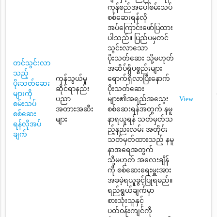
ကုန်စည်အပေါ်စမ်းသပ်
စစ်ဆေးရန်လို
အပ်ကြောင်းဖော်ပြထား
ပါသည်။ ပြည်ပမှတင်
သွင်းလာသော
ပိုးသတ်ဆေး သို့မဟုတ်
တင်သွင်းလာ
အဆိပ်ရှိပစ္စည်းများ
သည့်
ကုန်သွယ်မှု
ရောက်ရှိလာပြီးနောက်
ပိုးသတ်ဆေး
ဆိုင်ရာနည်း
ပိုးသတ်ဆေး
များကို
ပညာ
များ၏အရည်အသွေး
View
စမ်းသပ်
အတားအဆီး
စစ်ဆေးရန်အတွက် နမူ
စစ်ဆေး
များ
နာရယူရန် သတ်မှတ်သ
ရန်လိုအပ်
ည့်နည်းလမ်း အတိုင်း
ချက်
သတ်မှတ်ထားသည့် နမူ
နာအရေအတွက်
သို့မဟုတ် အလေးချိန်
ကို စစ်ဆေးရေးမှူးအား
အခမဲ့ရယူခွင့်ပြုရမည်။
ရည်ရွယ်ချက်မှာ
စားသုံးသူနှင့်
ပတ်ဝန်းကျင်ကို