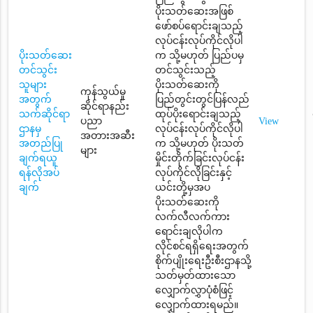
ပိုးသတ်ဆေးအဖြစ်
ဖော်စပ်ရောင်းချသည့်
လုပ်ငန်းလုပ်ကိုင်လိုပါ
ပိုးသတ်ဆေး
က သို့မဟုတ် ပြည်ပမှ
တင်သွင်း
တင်သွင်းသည့်
သူများ
ပိုးသတ်ဆေးကို
ကုန်သွယ်မှု
အတွက်
ပြည်တွင်းတွင်ပြန်လည်
ဆိုင်ရာနည်း
သက်ဆိုင်ရာ
ထုပ်ပိုးရောင်းချသည့်
ပညာ
View
ဌာနမှ
လုပ်ငန်းလုပ်ကိုင်လိုပါ
အတားအဆီး
အတည်ပြု
က သို့မဟုတ် ပိုးသတ်
များ
ချက်ရယူ
မှိုင်းတိုက်ခြင်းလုပ်ငန်း
ရန်လိုအပ်
လုပ်ကိုင်လိုခြင်းနှင့်
ချက်
ယင်းတို့မှအပ
ပိုးသတ်ဆေးကို
လက်လီလက်ကား
ရောင်းချလိုပါက
လိုင်စင်ရရှိရေးအတွက်
စိုက်ပျိုးရေးဦးစီးဌာနသို့
သတ်မှတ်ထားသော
လျှောက်လွှာပုံစံဖြင့်
လျှောက်ထားရမည်။