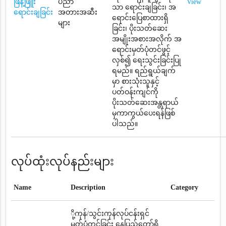
ဖြန့်ဖြူး
ပညာ
View
သာ ရောင်းချခြင်း၊ အ
ရောင်းချခြင်း
အတားအဆီး
ရောင်းပြေစာထားရှိ
များ
ခြင်း၊ ပိုးသတ်ဆေး
အမျိုးအစားအလိုက် အ
ရောင်းမှတ်ပုံတင်ဖွင့်
လှစ်၍ ရေးသွင်းခြင်းပြု
ရမည်။ ရည်ရွယ်ချက်
မှာ စားသုံးသူနှင့်
ပတ်ဝန်းကျင်ကို
ပိုးသတ်ဆေးအန္တရာယ်
မှကာကွယ်ပေးရန်ဖြစ်
ပါသည်။
လုပ်ထုံးလုပ်နည်းများ
Name
Description
Category
ို့ကုန်/သွင်းကုန်လုပ်ငန်းရှင်
မှတ်ပုံတင်ခြင်း နေပြည်တော်ရှိ