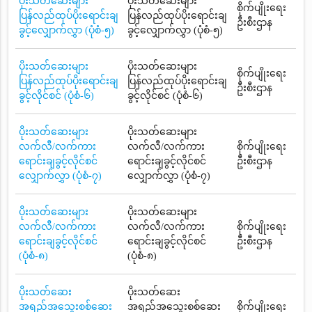
ပိုးသတ်ဆေးများ
ပိုးသတ်ဆေးများ
စိုက်ပျိုးရေး
ပြန်လည်ထုပ်ပိုးရောင်းချ
ပြန်လည်ထုပ်ပိုးရောင်းချ
ဦးစီးဌာန
ခွင့်လျှောက်လွှာ (ပုံစံ-၅)
ခွင့်လျှောက်လွှာ (ပုံစံ-၅)
ပိုးသတ်ဆေးများ
ပိုးသတ်ဆေးများ
စိုက်ပျိုးရေး
ပြန်လည်ထုပ်ပိုးရောင်းချ
ပြန်လည်ထုပ်ပိုးရောင်းချ
ဦးစီးဌာန
ခွင့်လိုင်စင် (ပုံစံ-၆)
ခွင့်လိုင်စင် (ပုံစံ-၆)
ပိုးသတ်ဆေးများ
ပိုးသတ်ဆေးများ
လက်လီ/လက်ကား
လက်လီ/လက်ကား
စိုက်ပျိုးရေး
ရောင်းချခွင့်လိုင်စင်
ရောင်းချခွင့်လိုင်စင်
ဦးစီးဌာန
လျှောက်လွှာ (ပုံစံ-၇)
လျှောက်လွှာ (ပုံစံ-၇)
ပိုးသတ်ဆေးများ
ပိုးသတ်ဆေးများ
လက်လီ/လက်ကား
လက်လီ/လက်ကား
စိုက်ပျိုးရေး
ရောင်းချခွင့်လိုင်စင်
ရောင်းချခွင့်လိုင်စင်
ဦးစီးဌာန
(ပုံစံ-၈)
(ပုံစံ-၈)
ပိုးသတ်ဆေး
ပိုးသတ်ဆေး
အရည်အသွေးစစ်ဆေး
အရည်အသွေးစစ်ဆေး
စိုက်ပျိုးရေး