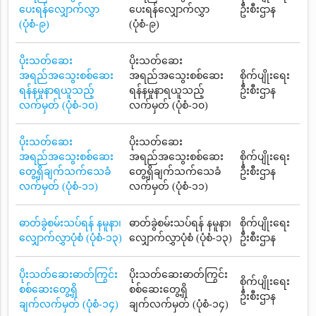
ပေးရန်လျှောက်လွှာ
ပေးရန်လျှောက်လွှာ
ဦးစီးဌာန
(ပုံစံ-၉)
(ပုံစံ-၉)
ပိုးသတ်ဆေး
ပိုးသတ်ဆေး
အရည်အသွေးစစ်ဆေး
အရည်အသွေးစစ်ဆေး
စိုက်ပျိုးရေး
ရန်နမူနာရယူသည့်
ရန်နမူနာရယူသည့်
ဦးစီးဌာန
လက်မှတ် (ပုံစံ-၁၀)
လက်မှတ် (ပုံစံ-၁၀)
ပိုးသတ်ဆေး
ပိုးသတ်ဆေး
အရည်အသွေးစစ်ဆေး
အရည်အသွေးစစ်ဆေး
စိုက်ပျိုးရေး
တွေ့ရှိချက်သက်သေခံ
တွေ့ရှိချက်သက်သေခံ
ဦးစီးဌာန
လက်မှတ် (ပုံစံ-၁၁)
လက်မှတ် (ပုံစံ-၁၁)
ဓာတ်ခွဲစမ်းသပ်ရန် နမူနာ၊
ဓာတ်ခွဲစမ်းသပ်ရန် နမူနာ၊
စိုက်ပျိုးရေး
လျှောက်လွှာပုံစံ (ပုံစံ-၁၃)
လျှောက်လွှာပုံစံ (ပုံစံ-၁၃)
ဦးစီးဌာန
ပိုးသတ်ဆေးဓာတ်ကြွင်း
ပိုးသတ်ဆေးဓာတ်ကြွင်း
စိုက်ပျိုးရေး
စစ်ဆေးတွေ့ရှိ
စစ်ဆေးတွေ့ရှိ
ဦးစီးဌာန
ချက်လက်မှတ် (ပုံစံ-၁၄)
ချက်လက်မှတ် (ပုံစံ-၁၄)