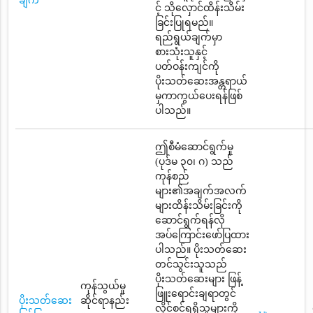
ချက်
င့် သိုလှောင်ထိန်းသိမ်း
ခြင်းပြုရမည်။
ရည်ရွယ်ချက်မှာ
စားသုံးသူနှင့်
ပတ်ဝန်းကျင်ကို
ပိုးသတ်ဆေးအန္တရာယ်
မှကာကွယ်ပေးရန်ဖြစ်
ပါသည်။
ဤစီမံဆောင်ရွက်မှု
(ပုဒ်မ ၃၀၊ ဂ) သည်
ကုန်စည်
များ၏အချက်အလက်
များထိန်းသိမ်းခြင်းကို
ဆောင်ရွက်ရန်လို
အပ်ကြောင်းဖော်ပြထား
ပါသည်။ ပိုးသတ်ဆေး
တင်သွင်းသူသည်
ပိုးသတ်ဆေးများ ဖြန့်
ကုန်သွယ်မှု
ဖြူးရောင်းချရာတွင်
ပိုးသတ်ဆေး
ဆိုင်ရာနည်း
လိုင်စင်ရရှိသူများကို