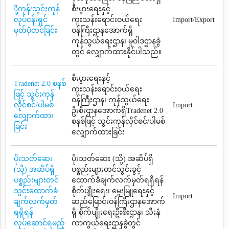
ို့ကုန်/သွင်းကုန်
စီးပွားရေးနှင့်
လုပ်ငန်းရှင်
ကူးသန်းရောင်းဝယ်ရေး
Import/Export
မှတ်ပုံတင်ခြင်း
ဝန်ကြီးဌာနအောက်ရှိ
ကုန်သွယ်ရေးဌာန၊ မူဝါဒဌာနခွဲ
တွင် လျှောက်ထားနိုင်ပါသည်။
စီးပွားရေးနှင့်
Tradenet 2.0 စနစ်
ကူးသန်းရောင်းဝယ်ရေး
ဖြင့် သွင်းကုန်
ဝန်ကြီးဌာန၊ ကုန်သွယ်ရေး
လိုင်စင်/ပါမစ်
Import
ဦးစီးဌာနအောက်ရှိTradenet 2.0
လျှောက်ထား
စနစ်ဖြင့် သွင်းကုန်လိုင်စင်/ပါမစ်
ခြင်း
လျှောက်ထားခြင်း
ပိုးသတ်ဆေး
ပိုးသတ်ဆေး (သို့) အဆိပ်ရှိ
(သို့) အဆိပ်ရှိ
ပစ္စည်းများတင်သွင်းခွင့်
ပစ္စည်းများတင်
ထောက်ခံချက်လက်မှတ်ရရှိရန်
သွင်းထောက်ခံ
စိုက်ပျိုးရေး၊ မွေးမြူရေးနှင့်
Import
ချက်လက်မှတ်
ဆည်မြောင်းဝန်ကြီးဌာနအောက်
ရရှိရန်
ရှိ စိုက်ပျိုးရေးဦးစီးဌာန၊ သီးနှံ
လုပ်ဆောင်ရမည့်
ကာကွယ်ရေးဌာနခွဲတွင်