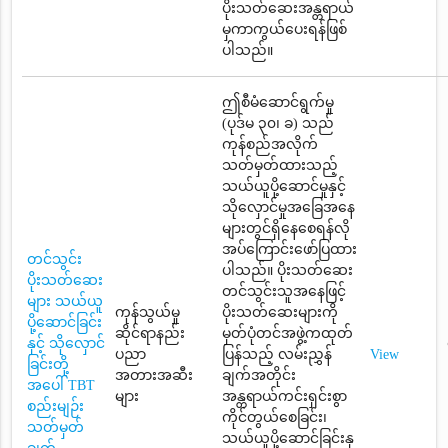
ပိုးသတ်ဆေးအန္တရာယ်
မှကာကွယ်ပေးရန်ဖြစ်
ပါသည်။
ဤစီမံဆောင်ရွက်မှု
(ပုဒ်မ ၃၀၊ ခ) သည်
ကုန်စည်အလိုက်
သတ်မှတ်ထားသည့်
သယ်ယူပို့ဆောင်မှုနှင့်
သိုလှောင်မှုအခြေအနေ
များတွင်ရှိနေစေရန်လို
အပ်ကြောင်းဖော်ပြထား
တင်သွင်း
ပါသည်။ ပိုးသတ်ဆေး
ပိုးသတ်ဆေး
တင်သွင်းသူအနေဖြင့်
များ သယ်ယူ
ကုန်သွယ်မှု
ပိုးသတ်ဆေးများကို
ပို့ဆောင်ခြင်း
ဆိုင်ရာနည်း
မှတ်ပုံတင်အဖွဲ့ကထုတ်
နှင့် သိုလှောင်
ပညာ
ပြန်သည့် လမ်းညွှန်
View
ခြင်းတို့
အတားအဆီး
ချက်အတိုင်း
အပေါ် TBT
များ
အန္တရာယ်ကင်းရှင်းစွာ
စည်းမျဉ်း
ကိုင်တွယ်စေခြင်း၊
သတ်မှတ်
သယ်ယူပို့ဆောင်ခြင်းနှ