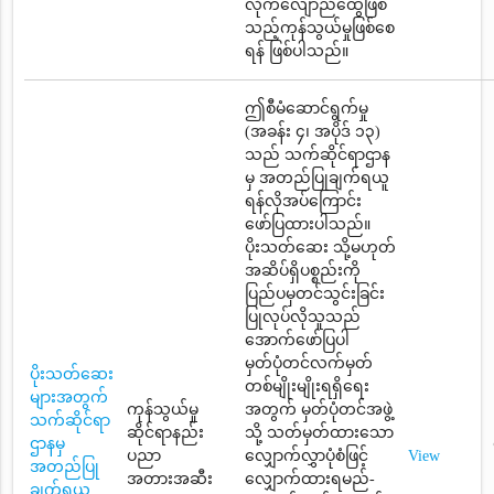
လိုက်လျောညီထွေဖြစ်
သည့်ကုန်သွယ်မှုဖြစ်စေ
ရန် ဖြစ်ပါသည်။
ဤစီမံဆောင်ရွက်မှု
(အခန်း ၄၊ အပိုဒ် ၁၃)
သည် သက်ဆိုင်ရာဌာန
မှ အတည်ပြုချက်ရယူ
ရန်လိုအပ်ကြောင်း
ဖော်ပြထားပါသည်။
ပိုးသတ်ဆေး သို့မဟုတ်
အဆိပ်ရှိပစ္စည်းကို
ပြည်ပမှတင်သွင်းခြင်း
ပြုလုပ်လိုသူသည်
အောက်ဖော်ပြပါ
မှတ်ပုံတင်လက်မှတ်
ပိုးသတ်ဆေး
တစ်မျိုးမျိုးရရှိရေး
များအတွက်
ကုန်သွယ်မှု
အတွက် မှတ်ပုံတင်အဖွဲ့
သက်ဆိုင်ရာ
ဆိုင်ရာနည်း
သို့ သတ်မှတ်ထားသော
ဌာနမှ
ပညာ
လျှောက်လွှာပုံစံဖြင့်
View
အတည်ပြု
အတားအဆီး
လျှောက်ထားရမည်-
ချက်ရယူ