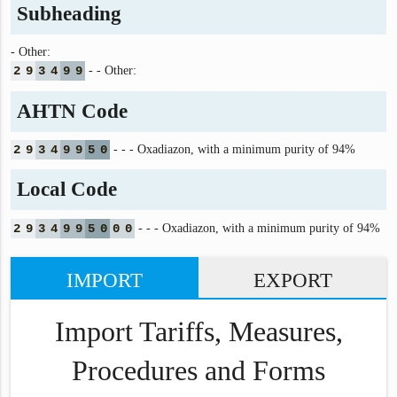
Subheading
- Other:
2
9
3
4
9
9
- - Other:
AHTN Code
2
9
3
4
9
9
5
0
- - - Oxadiazon, with a minimum purity of 94%
Local Code
2
9
3
4
9
9
5
0
0
0
- - - Oxadiazon, with a minimum purity of 94%
IMPORT
EXPORT
Import Tariffs, Measures,
Procedures and Forms