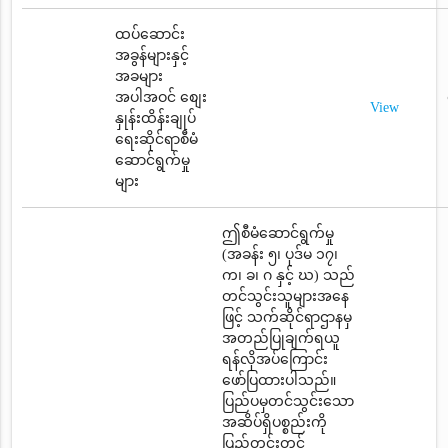
ထပ်ဆောင်း
အခွန်များနှင့်
အခများ
အပါအဝင် စျေး
View
နှုန်းထိန်းချုပ်
ရေးဆိုင်ရာစီမံ
ဆောင်ရွက်မှု
များ
ဤစီမံဆောင်ရွက်မှု
(အခန်း ၅၊ ပုဒ်မ ၁၇၊
က၊ ခ၊ ဂ နှင့် ဃ) သည်
တင်သွင်းသူများအနေ
ဖြင့် သက်ဆိုင်ရာဌာနမှ
အတည်ပြုချက်ရယူ
ရန်လိုအပ်ကြောင်း
ဖော်ပြထားပါသည်။
ပြည်ပမှတင်သွင်းသော
အဆိပ်ရှိပစ္စည်းကို
ပြည်တွင်းတွင်