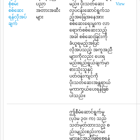
စုံစမ်း
ပညာ
မည်။ ပိုးသတ်ဆေး
View
စစ်ဆေး
အတားအဆီး
လုပ်ငန်းဆောင်ရွက်သ
ရန်လိုအပ်
များ
ည့်အခြေအနေအား
ချက်
စစ်ဆေးရေးမှူးက လာ
ရောက်စစ်ဆေးသည့်
အခါ စစ်ဆေးခြင်းကို
ခံယူရမည့်အပြင်
လိုအပ်သည့် အကူအညီ
များကိုလည်း ပေးရ
မည်။ရည်ရွယ်ချက်မှာ
စားသုံးသူနှင့်
ပတ်ဝန်းကျင်ကို
ပိုးသတ်ဆေးအန္တရာယ်
မှကာကွယ်ပေးရန်ဖြစ်
ပါသည်။
ဤစီမံဆောင်ရွက်မှု
(ပုဒ်မ ၃၀၊ က) သည်
သတ်မှတ်ထားသည့် စ
ည်းမျည်းစည်းကမ်း
များနှင့်အညီဖြစ်စေရန်