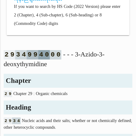
If you want to search by HS Code (2022 Version) please enter
2 (Chapter), 4 (Sub-chapter), 6 (Sub-heading) or 8
(Commodity Code) digits
- - - 3-Azido-3-
2
9
3
4
9
9
4
0
0
0
deoxythymidine
Chapter
2
9
Chapter 29 : Organic chemicals
Heading
2
9
3
4
Nucleic acids and their salts; whether or not chemically defined;
other heterocyclic compounds.