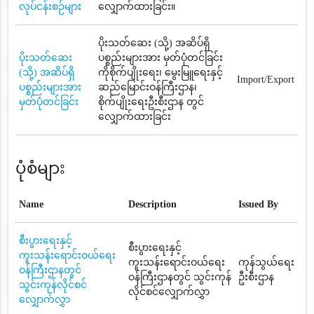
လုပ်ငန်းစဉ်များ
လျှောက်ထားခြင်း။
ပိုးသတ်ဆေး (သို့) အဆိပ်ရှိ
ပိုးသတ်ဆေး
ပစ္စည်းများအား မှတ်ပုံတင်ခြင်း
(သို့) အဆိပ်ရှိ
ကိုစိုက်ပျိုးရေး၊ မွေးမြူရေးနှင့်
Import/Export
ပစ္စည်းများအား
ဆည်မြောင်းဝန်ကြီးဌာန၊
မှတ်ပုံတင်ခြင်း
စိုက်ပျိုးရေးဦးစီးဌာန တွင်
လျှောက်ထားခြင်း
ပုံစံများ
Name
Description
Issued By
စီးပွားရေးနှင့်
စီးပွားရေးနှင့်
ကူးသန်းရောင်းဝယ်ရေး
ကူးသန်းရောင်းဝယ်ရေး
ကုန်သွယ်ရေး
ဝန်ကြီးဌာနတွင်
ဝန်ကြီးဌာနတွင် သွင်းကုန်
ဦးစီးဌာန
သွင်းကုန်လိုင်စင်
လိုင်စင်လျှောက်လွှာ
လျှောက်လွှာ