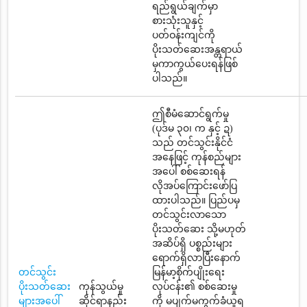
ရည်ရွယ်ချက်မှာ
စားသုံးသူနှင့်
ပတ်ဝန်းကျင်ကို
ပိုးသတ်ဆေးအန္တရာယ်
မှကာကွယ်ပေးရန်ဖြစ်
ပါသည်။
ဤစီမံဆောင်ရွက်မှု
(ပုဒ်မ ၃၀၊ က နှင့် ဍ)
သည် တင်သွင်းနိုင်ငံ
အနေဖြင့် ကုန်စည်များ
အပေါ် စစ်ဆေးရန်
လိုအပ်ကြောင်းဖော်ပြ
ထားပါသည်။ ပြည်ပမှ
တင်သွင်းလာသော
ပိုးသတ်ဆေး သို့မဟုတ်
အဆိပ်ရှိ ပစ္စည်းများ
ရောက်ရှိလာပြီးနောက်
တင်သွင်း
မြန်မာ့စိုက်ပျိုးရေး
ပိုးသတ်ဆေး
ကုန်သွယ်မှု
လုပ်ငန်း၏ စစ်ဆေးမှု
များအပေါ်
ဆိုင်ရာနည်း
ကို မပျက်မကွက်ခံယူရ