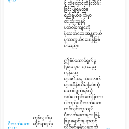
ချက်
င့် သိုလှောင်ထိန်းသိမ်း
ခြင်းပြုရမည်။
ရည်ရွယ်ချက်မှာ
စားသုံးသူနှင့်
ပတ်ဝန်းကျင်ကို
ပိုးသတ်ဆေးအန္တရာယ်
မှကာကွယ်ပေးရန်ဖြစ်
ပါသည်။
ဤစီမံဆောင်ရွက်မှု
(ပုဒ်မ ၃၀၊ ဂ) သည်
ကုန်စည်
များ၏အချက်အလက်
များထိန်းသိမ်းခြင်းကို
ဆောင်ရွက်ရန်လို
အပ်ကြောင်းဖော်ပြထား
ပါသည်။ ပိုးသတ်ဆေး
တင်သွင်းသူသည်
ပိုးသတ်ဆေးများ ဖြန့်
ကုန်သွယ်မှု
ဖြူးရောင်းချရာတွင်
ပိုးသတ်ဆေး
ဆိုင်ရာနည်း
လိုင်စင်ရရှိသူများကို