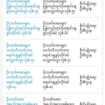
ပိုးသတ်ဆေးများ
ပိုးသတ်ဆေးများ
စိုက်ပျိုးရေး
ပြန်လည်ထုပ်ပိုးရောင်းချ
ပြန်လည်ထုပ်ပိုးရောင်းချ
ဦးစီးဌာန
ခွင့်လျှောက်လွှာ (ပုံစံ-၅)
ခွင့်လျှောက်လွှာ (ပုံစံ-၅)
ပိုးသတ်ဆေးများ
ပိုးသတ်ဆေးများ
စိုက်ပျိုးရေး
ပြန်လည်ထုပ်ပိုးရောင်းချ
ပြန်လည်ထုပ်ပိုးရောင်းချ
ဦးစီးဌာန
ခွင့်လိုင်စင် (ပုံစံ-၆)
ခွင့်လိုင်စင် (ပုံစံ-၆)
ပိုးသတ်ဆေးများ
ပိုးသတ်ဆေးများ
လက်လီ/လက်ကား
လက်လီ/လက်ကား
စိုက်ပျိုးရေး
ရောင်းချခွင့်လိုင်စင်
ရောင်းချခွင့်လိုင်စင်
ဦးစီးဌာန
လျှောက်လွှာ (ပုံစံ-၇)
လျှောက်လွှာ (ပုံစံ-၇)
ပိုးသတ်ဆေးများ
ပိုးသတ်ဆေးများ
လက်လီ/လက်ကား
လက်လီ/လက်ကား
စိုက်ပျိုးရေး
ရောင်းချခွင့်လိုင်စင်
ရောင်းချခွင့်လိုင်စင်
ဦးစီးဌာန
(ပုံစံ-၈)
(ပုံစံ-၈)
ပိုးသတ်ဆေး
ပိုးသတ်ဆေး
အရည်အသွေးစစ်ဆေး
အရည်အသွေးစစ်ဆေး
စိုက်ပျိုးရေး