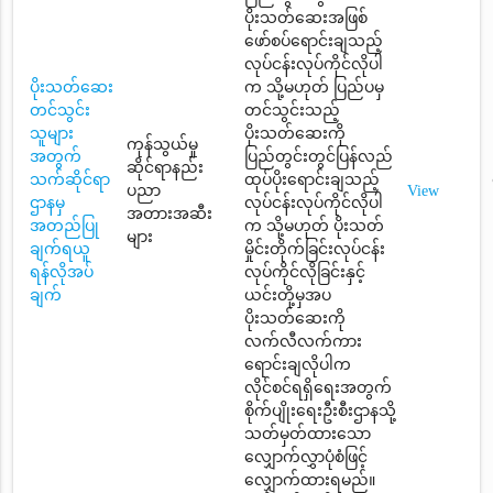
ပိုးသတ်ဆေးအဖြစ်
ဖော်စပ်ရောင်းချသည့်
လုပ်ငန်းလုပ်ကိုင်လိုပါ
ပိုးသတ်ဆေး
က သို့မဟုတ် ပြည်ပမှ
တင်သွင်း
တင်သွင်းသည့်
သူများ
ပိုးသတ်ဆေးကို
ကုန်သွယ်မှု
အတွက်
ပြည်တွင်းတွင်ပြန်လည်
ဆိုင်ရာနည်း
သက်ဆိုင်ရာ
ထုပ်ပိုးရောင်းချသည့်
ပညာ
View
ဌာနမှ
လုပ်ငန်းလုပ်ကိုင်လိုပါ
အတားအဆီး
အတည်ပြု
က သို့မဟုတ် ပိုးသတ်
များ
ချက်ရယူ
မှိုင်းတိုက်ခြင်းလုပ်ငန်း
ရန်လိုအပ်
လုပ်ကိုင်လိုခြင်းနှင့်
ချက်
ယင်းတို့မှအပ
ပိုးသတ်ဆေးကို
လက်လီလက်ကား
ရောင်းချလိုပါက
လိုင်စင်ရရှိရေးအတွက်
စိုက်ပျိုးရေးဦးစီးဌာနသို့
သတ်မှတ်ထားသော
လျှောက်လွှာပုံစံဖြင့်
လျှောက်ထားရမည်။