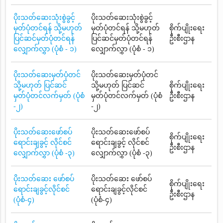
ပိုးသတ်ဆေးသုံးစွဲခွင့်
ပိုးသတ်ဆေးသုံးစွဲခွင့်
မှတ်ပုံတင်ရန် သို့မဟုတ်
မှတ်ပုံတင်ရန် သို့မဟုတ်
စိုက်ပျိုးရေး
ပြင်ဆင်မှတ်ပုံတင်ရန်
ပြင်ဆင်မှတ်ပုံတင်ရန်
ဦးစီးဌာန
လျှောက်လွှာ (ပုံစံ - ၁)
လျှောက်လွှာ (ပုံစံ - ၁)
ပိုးသတ်ဆေးမှတ်ပုံတင်
ပိုးသတ်ဆေးမှတ်ပုံတင်
သို့မဟုတ် ပြင်ဆင်
သို့မဟုတ် ပြင်ဆင်
စိုက်ပျိုးရေး
မှတ်ပုံတင်လက်မှတ် (ပုံစံ
မှတ်ပုံတင်လက်မှတ် (ပုံစံ
ဦးစီးဌာန
-၂)
-၂)
ပိုးသတ်ဆေးဖော်စပ်
ပိုးသတ်ဆေးဖော်စပ်
စိုက်ပျိုးရေး
ရောင်းချခွင့် လိုင်စင်
ရောင်းချခွင့် လိုင်စင်
ဦးစီးဌာန
လျှောက်လွှာ (ပုံစံ -၃)
လျှောက်လွှာ (ပုံစံ -၃)
ပိုးသတ်ဆေး ဖော်စပ်
ပိုးသတ်ဆေး ဖော်စပ်
စိုက်ပျိုးရေး
ရောင်းချခွင့်လိုင်စင်
ရောင်းချခွင့်လိုင်စင်
ဦးစီးဌာန
(ပုံစံ-၄)
(ပုံစံ-၄)