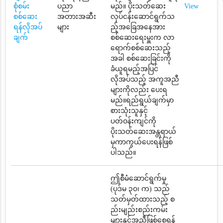
စုံစမ်း
ပညာ
မည်။ ပိုးသတ်ဆေး
View
စစ်ဆေး
အတားအဆီး
လုပ်ငန်းဆောင်ရွက်သ
ရန်လိုအပ်
များ
ည့်အခြေအနေအား
ချက်
စစ်ဆေးရေးမှူးက လာ
ရောက်စစ်ဆေးသည့်
အခါ စစ်ဆေးခြင်းကို
ခံယူရမည့်အပြင်
လိုအပ်သည့် အကူအညီ
များကိုလည်း ပေးရ
မည်။ရည်ရွယ်ချက်မှာ
စားသုံးသူနှင့်
ပတ်ဝန်းကျင်ကို
ပိုးသတ်ဆေးအန္တရာယ်
မှကာကွယ်ပေးရန်ဖြစ်
ပါသည်။
ဤစီမံဆောင်ရွက်မှု
(ပုဒ်မ ၃၀၊ က) သည်
သတ်မှတ်ထားသည့် စ
ည်းမျည်းစည်းကမ်း
များနှင့်အညီဖြစ်စေရန်