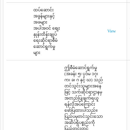
ထပ်ဆောင်း
အခွန်များနှင့်
အခများ
အပါအဝင် စျေး
View
နှုန်းထိန်းချုပ်
ရေးဆိုင်ရာစီမံ
ဆောင်ရွက်မှု
များ
ဤစီမံဆောင်ရွက်မှု
(အခန်း ၅၊ ပုဒ်မ ၁၇၊
က၊ ခ၊ ဂ နှင့် ဃ) သည်
တင်သွင်းသူများအနေ
ဖြင့် သက်ဆိုင်ရာဌာနမှ
အတည်ပြုချက်ရယူ
ရန်လိုအပ်ကြောင်း
ဖော်ပြထားပါသည်။
ပြည်ပမှတင်သွင်းသော
အဆိပ်ရှိပစ္စည်းကို
ပြည်တွင်းတွင်