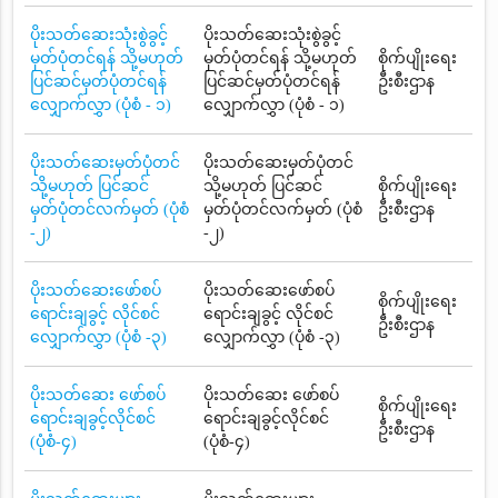
ပိုးသတ်ဆေးသုံးစွဲခွင့်
ပိုးသတ်ဆေးသုံးစွဲခွင့်
မှတ်ပုံတင်ရန် သို့မဟုတ်
မှတ်ပုံတင်ရန် သို့မဟုတ်
စိုက်ပျိုးရေး
ပြင်ဆင်မှတ်ပုံတင်ရန်
ပြင်ဆင်မှတ်ပုံတင်ရန်
ဦးစီးဌာန
လျှောက်လွှာ (ပုံစံ - ၁)
လျှောက်လွှာ (ပုံစံ - ၁)
ပိုးသတ်ဆေးမှတ်ပုံတင်
ပိုးသတ်ဆေးမှတ်ပုံတင်
သို့မဟုတ် ပြင်ဆင်
သို့မဟုတ် ပြင်ဆင်
စိုက်ပျိုးရေး
မှတ်ပုံတင်လက်မှတ် (ပုံစံ
မှတ်ပုံတင်လက်မှတ် (ပုံစံ
ဦးစီးဌာန
-၂)
-၂)
ပိုးသတ်ဆေးဖော်စပ်
ပိုးသတ်ဆေးဖော်စပ်
စိုက်ပျိုးရေး
ရောင်းချခွင့် လိုင်စင်
ရောင်းချခွင့် လိုင်စင်
ဦးစီးဌာန
လျှောက်လွှာ (ပုံစံ -၃)
လျှောက်လွှာ (ပုံစံ -၃)
ပိုးသတ်ဆေး ဖော်စပ်
ပိုးသတ်ဆေး ဖော်စပ်
စိုက်ပျိုးရေး
ရောင်းချခွင့်လိုင်စင်
ရောင်းချခွင့်လိုင်စင်
ဦးစီးဌာန
(ပုံစံ-၄)
(ပုံစံ-၄)