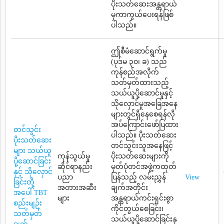
ပိုးသတ်ဆေးအန္တရာယ်
မှကာကွယ်ပေးရန်ဖြစ်
ပါသည်။
ဤစီမံဆောင်ရွက်မှု
(ပုဒ်မ ၃၀၊ ခ) သည်
ကုန်စည်အလိုက်
သတ်မှတ်ထားသည့်
သယ်ယူပို့ဆောင်မှုနှင့်
သိုလှောင်မှုအခြေအနေ
များတွင်ရှိနေစေရန်လို
အပ်ကြောင်းဖော်ပြထား
တင်သွင်း
ပါသည်။ ပိုးသတ်ဆေး
ပိုးသတ်ဆေး
တင်သွင်းသူအနေဖြင့်
များ သယ်ယူ
ကုန်သွယ်မှု
ပိုးသတ်ဆေးများကို
ပို့ဆောင်ခြင်း
ဆိုင်ရာနည်း
မှတ်ပုံတင်အဖွဲ့ကထုတ်
နှင့် သိုလှောင်
ပညာ
ပြန်သည့် လမ်းညွှန်
View
ခြင်းတို့
အတားအဆီး
ချက်အတိုင်း
အပေါ် TBT
များ
အန္တရာယ်ကင်းရှင်းစွာ
စည်းမျဉ်း
ကိုင်တွယ်စေခြင်း၊
သတ်မှတ်
သယ်ယူပို့ဆောင်ခြင်းနှ