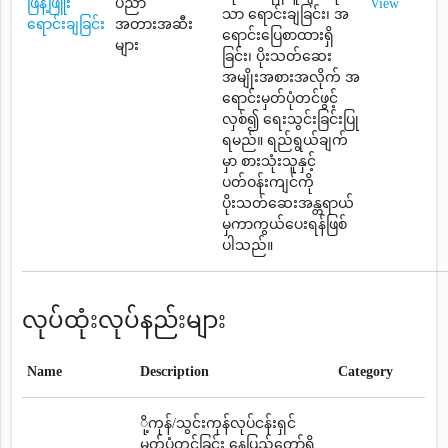
ဖြန့်ဖြူး
ပညာ
View
သာ ရောင်းချခြင်း၊ အ
ရောင်းချခြင်း
အတားအဆီး
ရောင်းပြေစာထားရှိ
များ
ခြင်း၊ ပိုးသတ်ဆေး
အမျိုးအစားအလိုက် အ
ရောင်းမှတ်ပုံတင်ဖွင့်
လှစ်၍ ရေးသွင်းခြင်းပြု
ရမည်။ ရည်ရွယ်ချက်
မှာ စားသုံးသူနှင့်
ပတ်ဝန်းကျင်ကို
ပိုးသတ်ဆေးအန္တရာယ်
မှကာကွယ်ပေးရန်ဖြစ်
ပါသည်။
လုပ်ထုံးလုပ်နည်းများ
Name
Description
Category
ို့ကုန်/သွင်းကုန်လုပ်ငန်းရှင်
မှတ်ပုံတင်ခြင်း နေပြည်တော်ရှိ