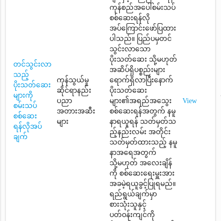
ကုန်စည်အပေါ်စမ်းသပ်
စစ်ဆေးရန်လို
အပ်ကြောင်းဖော်ပြထား
ပါသည်။ ပြည်ပမှတင်
သွင်းလာသော
ပိုးသတ်ဆေး သို့မဟုတ်
တင်သွင်းလာ
အဆိပ်ရှိပစ္စည်းများ
သည့်
ကုန်သွယ်မှု
ရောက်ရှိလာပြီးနောက်
ပိုးသတ်ဆေး
ဆိုင်ရာနည်း
ပိုးသတ်ဆေး
များကို
ပညာ
များ၏အရည်အသွေး
View
စမ်းသပ်
အတားအဆီး
စစ်ဆေးရန်အတွက် နမူ
စစ်ဆေး
များ
နာရယူရန် သတ်မှတ်သ
ရန်လိုအပ်
ည့်နည်းလမ်း အတိုင်း
ချက်
သတ်မှတ်ထားသည့် နမူ
နာအရေအတွက်
သို့မဟုတ် အလေးချိန်
ကို စစ်ဆေးရေးမှူးအား
အခမဲ့ရယူခွင့်ပြုရမည်။
ရည်ရွယ်ချက်မှာ
စားသုံးသူနှင့်
ပတ်ဝန်းကျင်ကို