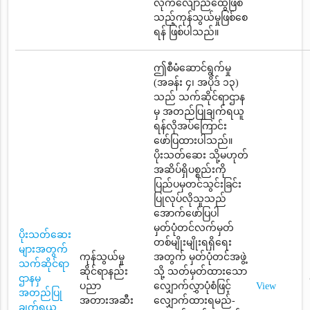
လိုက်လျောညီထွေဖြစ်
သည့်ကုန်သွယ်မှုဖြစ်စေ
ရန် ဖြစ်ပါသည်။
ဤစီမံဆောင်ရွက်မှု
(အခန်း ၄၊ အပိုဒ် ၁၃)
သည် သက်ဆိုင်ရာဌာန
မှ အတည်ပြုချက်ရယူ
ရန်လိုအပ်ကြောင်း
ဖော်ပြထားပါသည်။
ပိုးသတ်ဆေး သို့မဟုတ်
အဆိပ်ရှိပစ္စည်းကို
ပြည်ပမှတင်သွင်းခြင်း
ပြုလုပ်လိုသူသည်
အောက်ဖော်ပြပါ
မှတ်ပုံတင်လက်မှတ်
ပိုးသတ်ဆေး
တစ်မျိုးမျိုးရရှိရေး
များအတွက်
ကုန်သွယ်မှု
အတွက် မှတ်ပုံတင်အဖွဲ့
သက်ဆိုင်ရာ
ဆိုင်ရာနည်း
သို့ သတ်မှတ်ထားသော
ဌာနမှ
ပညာ
လျှောက်လွှာပုံစံဖြင့်
View
အတည်ပြု
အတားအဆီး
လျှောက်ထားရမည်-
ချက်ရယူ