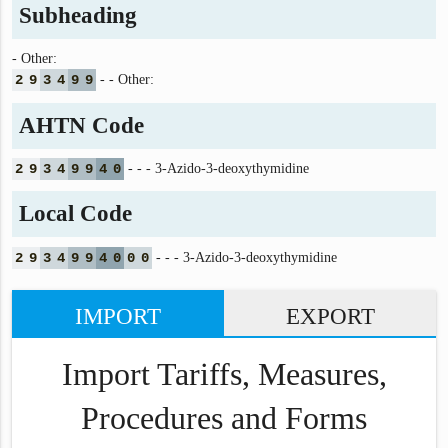
Subheading
- Other:
2
9
3
4
9
9
- - Other:
AHTN Code
2
9
3
4
9
9
4
0
- - - 3-Azido-3-deoxythymidine
Local Code
2
9
3
4
9
9
4
0
0
0
- - - 3-Azido-3-deoxythymidine
IMPORT
EXPORT
Import Tariffs, Measures,
Procedures and Forms