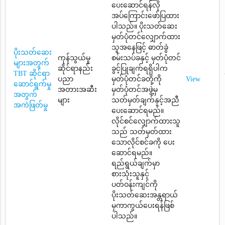
ပေးဆောင်ရန်လို
အပ်ကြောင်းဖော်ပြထား
ပါသည်။ ပိုးသတ်ဆေး
မှတ်ပုံတင်လျှောက်ထား
သူအနေဖြင့် ဓာတ်ခွဲ
ပိုးသတ်ဆေး
ကုန်သွယ်မှု
စမ်းသပ်ခနှင့် မှတ်ပုံတင်
များအတွက်
ဆိုင်ရာနည်း
ခွင့်ပြုချက်ရရှိပါက
TBT ဆိုင်ရာ
ပညာ
မှတ်ပုံတင်ခတို့ကို
View
ဆောင်ရွက်မှု
အတားအဆီး
မှတ်ပုံတင်အဖွဲ့မှ
အတွက်
များ
သတ်မှတ်ချက်နှင့်အညီ
အကဲဖြတ်မှု
ပေးဆောင်ရမည်။
လိုင်စင်လျှောက်ထားသူ
သည် သတ်မှတ်ထား
သောလိုင်စင်ခကို ပေး
ဆောင်ရမည်။
ရည်ရွယ်ချက်မှာ
စားသုံးသူနှင့်
ပတ်ဝန်းကျင်ကို
ပိုးသတ်ဆေးအန္တရာယ်
မှကာကွယ်ပေးရန်ဖြစ်
ပါသည်။