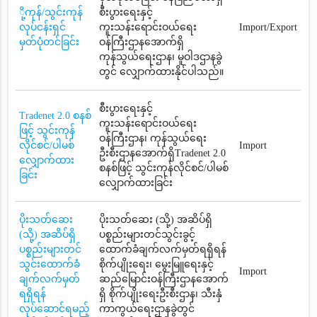
ို့ကုန်/သွင်းကုန်
စီးပွားရေးနှင့်
လုပ်ငန်းရှင်
ကူးသန်းရောင်းဝယ်ရေး
Import/Export
မှတ်ပုံတင်ခြင်း
ဝန်ကြီးဌာနအောက်ရှိ
ကုန်သွယ်ရေးဌာန၊ မူဝါဒဌာနခွဲ
တွင် လျှောက်ထားနိုင်ပါသည်။
စီးပွားရေးနှင့်
Tradenet 2.0 စနစ်
ကူးသန်းရောင်းဝယ်ရေး
ဖြင့် သွင်းကုန်
ဝန်ကြီးဌာန၊ ကုန်သွယ်ရေး
လိုင်စင်/ပါမစ်
Import
ဦးစီးဌာနအောက်ရှိTradenet 2.0
လျှောက်ထား
စနစ်ဖြင့် သွင်းကုန်လိုင်စင်/ပါမစ်
ခြင်း
လျှောက်ထားခြင်း
ပိုးသတ်ဆေး
ပိုးသတ်ဆေး (သို့) အဆိပ်ရှိ
(သို့) အဆိပ်ရှိ
ပစ္စည်းများတင်သွင်းခွင့်
ပစ္စည်းများတင်
ထောက်ခံချက်လက်မှတ်ရရှိရန်
သွင်းထောက်ခံ
စိုက်ပျိုးရေး၊ မွေးမြူရေးနှင့်
Import
ချက်လက်မှတ်
ဆည်မြောင်းဝန်ကြီးဌာနအောက်
ရရှိရန်
ရှိ စိုက်ပျိုးရေးဦးစီးဌာန၊ သီးနှံ
လုပ်ဆောင်ရမည့်
ကာကွယ်ရေးဌာနခွဲတွင်