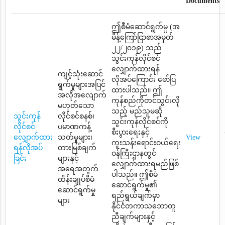
Documents
ဤစီမံဆောင်ရွက်မှု (အ
မိန့်ကြော်ငြာစာအမှတ်
၂၂/၂၀၁၉) သည်
သွင်းကုန်လိုင်စင်
လျှောက်ထားရန်
ကျင့်သုံးဆောင်
လိုအပ်ကြောင်း ဖော်ပြ
ရွက်မှုများအပြင်
ထားပါသည်။ ဤ
အလိုအလျောက်
ကုန်စည်ကိုတင်သွင်းလို
မဟုတ်သော
သည့် မည်သူမဆို
သွင်းကုန်
လိုင်စင်စနစ်၊
သွင်းကုန်လိုင်စင်ကို
လိုင်စင်
ပမာဏကန့်
စီးပွားရေးနှင့်
လျှောက်ထား
သတ်မှုများ၊
View
ကူးသန်းရောင်းဝယ်ရေး
ရန်လိုအပ်
တားမြစ်ချက်
ဝန်ကြီးဌာနတွင်
ခြင်း
များနှင့်
လျှောက်ထားရမည်ဖြစ်
အရေအတွက်
ပါသည်။ ဤစီမံ
ထိန်းချုပ်စီမံ
ဆောင်ရွက်မှု၏
ဆောင်ရွက်မှု
ရည်ရွယ်ချက်မှာ
များ
နိုင်ငံတကာသဘောတူ
ညီချက်များနှင့်