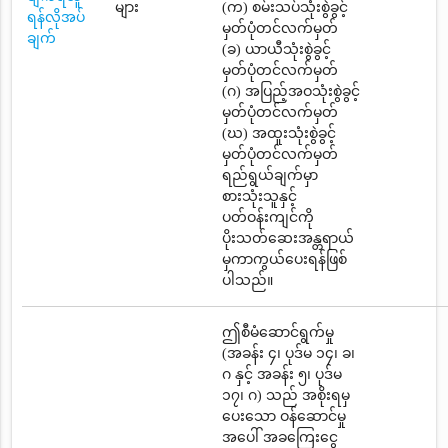
များ
(က) စမ်းသပ်သုံးစွဲခွင့်
ရန်လိုအပ်
မှတ်ပုံတင်လက်မှတ်
ချက်
(ခ) ယာယီသုံးစွဲခွင့်
မှတ်ပုံတင်လက်မှတ်
(ဂ) အပြည့်အဝသုံးစွဲခွင့်
မှတ်ပုံတင်လက်မှတ်
(ဃ) အထူးသုံးစွဲခွင့်
မှတ်ပုံတင်လက်မှတ်
ရည်ရွယ်ချက်မှာ
စားသုံးသူနှင့်
ပတ်ဝန်းကျင်ကို
ပိုးသတ်ဆေးအန္တရာယ်
မှကာကွယ်ပေးရန်ဖြစ်
ပါသည်။
ဤစီမံဆောင်ရွက်မှု
(အခန်း ၄၊ ပုဒ်မ ၁၄၊ ခ၊
ဂ နှင့် အခန်း ၅၊ ပုဒ်မ
၁၇၊ ဂ) သည် အစိုးရမှ
ပေးသော ဝန်ဆောင်မှု
အပေါ် အခကြေးငွေ