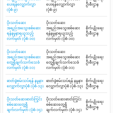
ပေးရန်လျှောက်လွှာ
ပေးရန်လျှောက်လွှာ
ဦးစီးဌာန
(ပုံစံ-၉)
(ပုံစံ-၉)
ပိုးသတ်ဆေး
ပိုးသတ်ဆေး
အရည်အသွေးစစ်ဆေး
အရည်အသွေးစစ်ဆေး
စိုက်ပျိုးရေး
ရန်နမူနာရယူသည့်
ရန်နမူနာရယူသည့်
ဦးစီးဌာန
လက်မှတ် (ပုံစံ-၁၀)
လက်မှတ် (ပုံစံ-၁၀)
ပိုးသတ်ဆေး
ပိုးသတ်ဆေး
အရည်အသွေးစစ်ဆေး
အရည်အသွေးစစ်ဆေး
စိုက်ပျိုးရေး
တွေ့ရှိချက်သက်သေခံ
တွေ့ရှိချက်သက်သေခံ
ဦးစီးဌာန
လက်မှတ် (ပုံစံ-၁၁)
လက်မှတ် (ပုံစံ-၁၁)
ဓာတ်ခွဲစမ်းသပ်ရန် နမူနာ၊
ဓာတ်ခွဲစမ်းသပ်ရန် နမူနာ၊
စိုက်ပျိုးရေး
လျှောက်လွှာပုံစံ (ပုံစံ-၁၃)
လျှောက်လွှာပုံစံ (ပုံစံ-၁၃)
ဦးစီးဌာန
ပိုးသတ်ဆေးဓာတ်ကြွင်း
ပိုးသတ်ဆေးဓာတ်ကြွင်း
စိုက်ပျိုးရေး
စစ်ဆေးတွေ့ရှိ
စစ်ဆေးတွေ့ရှိ
ဦးစီးဌာန
ချက်လက်မှတ် (ပုံစံ-၁၄)
ချက်လက်မှတ် (ပုံစံ-၁၄)