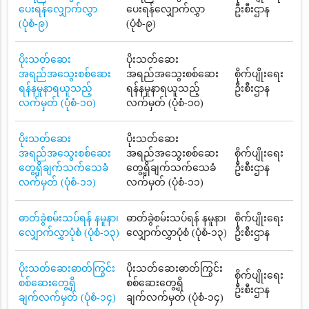
ပေးရန်လျှောက်လွှာ
ပေးရန်လျှောက်လွှာ
ဦးစီးဌာန
(ပုံစံ-၉)
(ပုံစံ-၉)
ပိုးသတ်ဆေး
ပိုးသတ်ဆေး
အရည်အသွေးစစ်ဆေး
အရည်အသွေးစစ်ဆေး
စိုက်ပျိုးရေး
ရန်နမူနာရယူသည့်
ရန်နမူနာရယူသည့်
ဦးစီးဌာန
လက်မှတ် (ပုံစံ-၁၀)
လက်မှတ် (ပုံစံ-၁၀)
ပိုးသတ်ဆေး
ပိုးသတ်ဆေး
အရည်အသွေးစစ်ဆေး
အရည်အသွေးစစ်ဆေး
စိုက်ပျိုးရေး
တွေ့ရှိချက်သက်သေခံ
တွေ့ရှိချက်သက်သေခံ
ဦးစီးဌာန
လက်မှတ် (ပုံစံ-၁၁)
လက်မှတ် (ပုံစံ-၁၁)
ဓာတ်ခွဲစမ်းသပ်ရန် နမူနာ၊
ဓာတ်ခွဲစမ်းသပ်ရန် နမူနာ၊
စိုက်ပျိုးရေး
လျှောက်လွှာပုံစံ (ပုံစံ-၁၃)
လျှောက်လွှာပုံစံ (ပုံစံ-၁၃)
ဦးစီးဌာန
ပိုးသတ်ဆေးဓာတ်ကြွင်း
ပိုးသတ်ဆေးဓာတ်ကြွင်း
စိုက်ပျိုးရေး
စစ်ဆေးတွေ့ရှိ
စစ်ဆေးတွေ့ရှိ
ဦးစီးဌာန
ချက်လက်မှတ် (ပုံစံ-၁၄)
ချက်လက်မှတ် (ပုံစံ-၁၄)