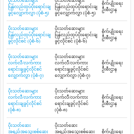
ပိုးသတ်ဆေးများ
ပိုးသတ်ဆေးများ
စိုက်ပျိုးရေး
ပြန်လည်ထုပ်ပိုးရောင်းချ
ပြန်လည်ထုပ်ပိုးရောင်းချ
ဦးစီးဌာန
ခွင့်လျှောက်လွှာ (ပုံစံ-၅)
ခွင့်လျှောက်လွှာ (ပုံစံ-၅)
ပိုးသတ်ဆေးများ
ပိုးသတ်ဆေးများ
စိုက်ပျိုးရေး
ပြန်လည်ထုပ်ပိုးရောင်းချ
ပြန်လည်ထုပ်ပိုးရောင်းချ
ဦးစီးဌာန
ခွင့်လိုင်စင် (ပုံစံ-၆)
ခွင့်လိုင်စင် (ပုံစံ-၆)
ပိုးသတ်ဆေးများ
ပိုးသတ်ဆေးများ
လက်လီ/လက်ကား
လက်လီ/လက်ကား
စိုက်ပျိုးရေး
ရောင်းချခွင့်လိုင်စင်
ရောင်းချခွင့်လိုင်စင်
ဦးစီးဌာန
လျှောက်လွှာ (ပုံစံ-၇)
လျှောက်လွှာ (ပုံစံ-၇)
ပိုးသတ်ဆေးများ
ပိုးသတ်ဆေးများ
လက်လီ/လက်ကား
လက်လီ/လက်ကား
စိုက်ပျိုးရေး
ရောင်းချခွင့်လိုင်စင်
ရောင်းချခွင့်လိုင်စင်
ဦးစီးဌာန
(ပုံစံ-၈)
(ပုံစံ-၈)
ပိုးသတ်ဆေး
ပိုးသတ်ဆေး
အရည်အသွေးစစ်ဆေး
အရည်အသွေးစစ်ဆေး
စိုက်ပျိုးရေး