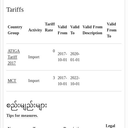
Tariffs
Tariff
Valid
Country
Valid
Valid
Valid From
Activity
Rate
From
Group
From
To
Description
To
ATIGA
0
2017-
2020-
Tariff
Import
10-01
01-01
2017
3
2017-
2022-
MCT
Import
10-01
10-01
စည်းမျည်းများ
Tips for measures.
Legal