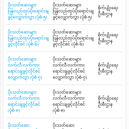
ပိုးသတ်ဆေးများ
ပိုးသတ်ဆေးများ
စိုက်ပျိုးရေး
ပြန်လည်ထုပ်ပိုးရောင်းချ
ပြန်လည်ထုပ်ပိုးရောင်းချ
ဦးစီးဌာန
ခွင့်လျှောက်လွှာ (ပုံစံ-၅)
ခွင့်လျှောက်လွှာ (ပုံစံ-၅)
ပိုးသတ်ဆေးများ
ပိုးသတ်ဆေးများ
စိုက်ပျိုးရေး
ပြန်လည်ထုပ်ပိုးရောင်းချ
ပြန်လည်ထုပ်ပိုးရောင်းချ
ဦးစီးဌာန
ခွင့်လိုင်စင် (ပုံစံ-၆)
ခွင့်လိုင်စင် (ပုံစံ-၆)
ပိုးသတ်ဆေးများ
ပိုးသတ်ဆေးများ
လက်လီ/လက်ကား
လက်လီ/လက်ကား
စိုက်ပျိုးရေး
ရောင်းချခွင့်လိုင်စင်
ရောင်းချခွင့်လိုင်စင်
ဦးစီးဌာန
လျှောက်လွှာ (ပုံစံ-၇)
လျှောက်လွှာ (ပုံစံ-၇)
ပိုးသတ်ဆေးများ
ပိုးသတ်ဆေးများ
လက်လီ/လက်ကား
လက်လီ/လက်ကား
စိုက်ပျိုးရေး
ရောင်းချခွင့်လိုင်စင်
ရောင်းချခွင့်လိုင်စင်
ဦးစီးဌာန
(ပုံစံ-၈)
(ပုံစံ-၈)
ပိုးသတ်ဆေး
ပိုးသတ်ဆေး