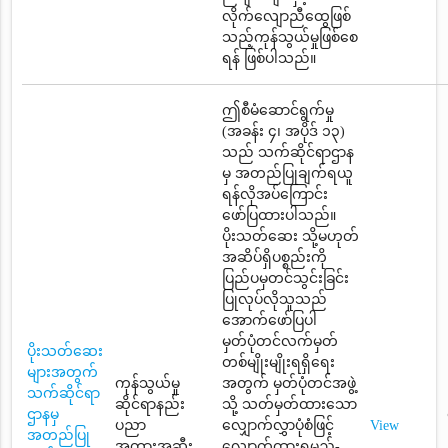
လိုက်လျောညီထွေဖြစ်
သည့်ကုန်သွယ်မှုဖြစ်စေ
ရန် ဖြစ်ပါသည်။
ဤစီမံဆောင်ရွက်မှု
(အခန်း ၄၊ အပိုဒ် ၁၃)
သည် သက်ဆိုင်ရာဌာန
မှ အတည်ပြုချက်ရယူ
ရန်လိုအပ်ကြောင်း
ဖော်ပြထားပါသည်။
ပိုးသတ်ဆေး သို့မဟုတ်
အဆိပ်ရှိပစ္စည်းကို
ပြည်ပမှတင်သွင်းခြင်း
ပြုလုပ်လိုသူသည်
အောက်ဖော်ပြပါ
မှတ်ပုံတင်လက်မှတ်
ပိုးသတ်ဆေး
တစ်မျိုးမျိုးရရှိရေး
များအတွက်
ကုန်သွယ်မှု
အတွက် မှတ်ပုံတင်အဖွဲ့
သက်ဆိုင်ရာ
ဆိုင်ရာနည်း
သို့ သတ်မှတ်ထားသော
ဌာနမှ
ပညာ
လျှောက်လွှာပုံစံဖြင့်
View
အတည်ပြု
အတားအဆီး
လျှောက်ထားရမည်-