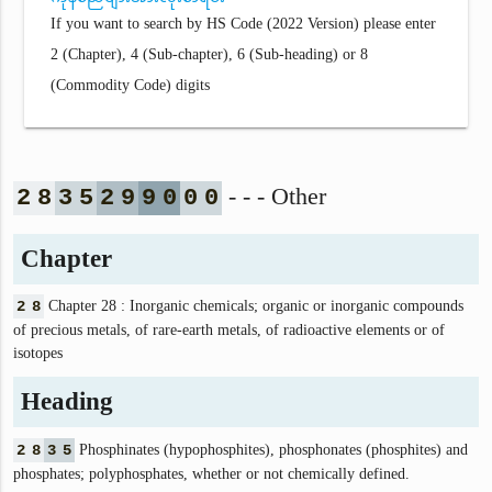
If you want to search by HS Code (2022 Version) please enter
2 (Chapter), 4 (Sub-chapter), 6 (Sub-heading) or 8
(Commodity Code) digits
- - - Other
2
8
3
5
2
9
9
0
0
0
Chapter
2
8
Chapter 28 : Inorganic chemicals; organic or inorganic compounds
of precious metals, of rare-earth metals, of radioactive elements or of
isotopes
Heading
2
8
3
5
Phosphinates (hypophosphites), phosphonates (phosphites) and
phosphates; polyphosphates, whether or not chemically defined.