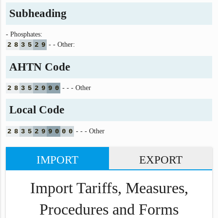
Subheading
- Phosphates:
2
8
3
5
2
9
- - Other:
AHTN Code
2
8
3
5
2
9
9
0
- - - Other
Local Code
2
8
3
5
2
9
9
0
0
0
- - - Other
IMPORT
EXPORT
Import Tariffs, Measures,
Procedures and Forms