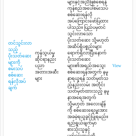
များနှင့်အညီဖြစ်စေရန်
ကုန်စည်အပေါ်စမ်းသပ်
စစ်ဆေးရန်လို
အပ်ကြောင်းဖော်ပြထား
ပါသည်။ ပြည်ပမှတင်
သွင်းလာသော
ပိုးသတ်ဆေး သို့မဟုတ်
တင်သွင်းလာ
အဆိပ်ရှိပစ္စည်းများ
သည့်
ကုန်သွယ်မှု
ရောက်ရှိလာပြီးနောက်
ပိုးသတ်ဆေး
ဆိုင်ရာနည်း
ပိုးသတ်ဆေး
များကို
ပညာ
များ၏အရည်အသွေး
View
စမ်းသပ်
အတားအဆီး
စစ်ဆေးရန်အတွက် နမူ
စစ်ဆေး
များ
နာရယူရန် သတ်မှတ်သ
ရန်လိုအပ်
ည့်နည်းလမ်း အတိုင်း
ချက်
သတ်မှတ်ထားသည့် နမူ
နာအရေအတွက်
သို့မဟုတ် အလေးချိန်
ကို စစ်ဆေးရေးမှူးအား
အခမဲ့ရယူခွင့်ပြုရမည်။
ရည်ရွယ်ချက်မှာ
စားသုံးသူနှင့်
ပတ်ဝန်းကျင်ကို