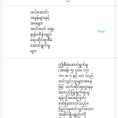
ထပ်ဆောင်း
အခွန်များနှင့်
အခများ
အပါအဝင် စျေး
View
နှုန်းထိန်းချုပ်
ရေးဆိုင်ရာစီမံ
ဆောင်ရွက်မှု
များ
ဤစီမံဆောင်ရွက်မှု
(အခန်း ၅၊ ပုဒ်မ ၁၇၊
က၊ ခ၊ ဂ နှင့် ဃ) သည်
တင်သွင်းသူများအနေ
ဖြင့် သက်ဆိုင်ရာဌာနမှ
အတည်ပြုချက်ရယူ
ရန်လိုအပ်ကြောင်း
ဖော်ပြထားပါသည်။
ပြည်ပမှတင်သွင်းသော
အဆိပ်ရှိပစ္စည်းကို