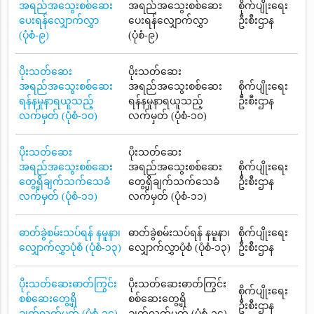
အရည်အသွေးစစ်ဆေး
အရည်အသွေးစစ်ဆေး
စိုက်ပျိုးရေး
ပေးရန်လျှောက်လွှာ
ပေးရန်လျှောက်လွှာ
ဦးစီးဌာန
(ပုံစံ-၉)
(ပုံစံ-၉)
ပိုးသတ်ဆေး
ပိုးသတ်ဆေး
အရည်အသွေးစစ်ဆေး
အရည်အသွေးစစ်ဆေး
စိုက်ပျိုးရေး
ရန်နမူနာရယူသည့်
ရန်နမူနာရယူသည့်
ဦးစီးဌာန
လက်မှတ် (ပုံစံ-၁၀)
လက်မှတ် (ပုံစံ-၁၀)
ပိုးသတ်ဆေး
ပိုးသတ်ဆေး
အရည်အသွေးစစ်ဆေး
အရည်အသွေးစစ်ဆေး
စိုက်ပျိုးရေး
တွေ့ရှိချက်သက်သေခံ
တွေ့ရှိချက်သက်သေခံ
ဦးစီးဌာန
လက်မှတ် (ပုံစံ-၁၁)
လက်မှတ် (ပုံစံ-၁၁)
ဓာတ်ခွဲစမ်းသပ်ရန် နမူနာ၊
ဓာတ်ခွဲစမ်းသပ်ရန် နမူနာ၊
စိုက်ပျိုးရေး
လျှောက်လွှာပုံစံ (ပုံစံ-၁၃)
လျှောက်လွှာပုံစံ (ပုံစံ-၁၃)
ဦးစီးဌာန
ပိုးသတ်ဆေးဓာတ်ကြွင်း
ပိုးသတ်ဆေးဓာတ်ကြွင်း
စိုက်ပျိုးရေး
စစ်ဆေးတွေ့ရှိ
စစ်ဆေးတွေ့ရှိ
ဦးစီးဌာန
ချက်လက်မှတ် (ပုံစံ-၁၄)
ချက်လက်မှတ် (ပုံစံ-၁၄)