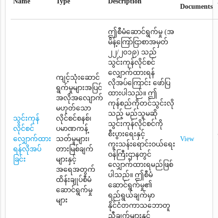
Name
Type
Description
Documents
ဤစီမံဆောင်ရွက်မှု (အ
မိန့်ကြော်ငြာစာအမှတ်
၂၂/၂၀၁၉) သည်
သွင်းကုန်လိုင်စင်
လျှောက်ထားရန်
ကျင့်သုံးဆောင်
လိုအပ်ကြောင်း ဖော်ပြ
ရွက်မှုများအပြင်
ထားပါသည်။ ဤ
အလိုအလျောက်
ကုန်စည်ကိုတင်သွင်းလို
မဟုတ်သော
သည့် မည်သူမဆို
သွင်းကုန်
လိုင်စင်စနစ်၊
သွင်းကုန်လိုင်စင်ကို
လိုင်စင်
ပမာဏကန့်
စီးပွားရေးနှင့်
လျှောက်ထား
သတ်မှုများ၊
View
ကူးသန်းရောင်းဝယ်ရေး
ရန်လိုအပ်
တားမြစ်ချက်
ဝန်ကြီးဌာနတွင်
ခြင်း
များနှင့်
လျှောက်ထားရမည်ဖြစ်
အရေအတွက်
ပါသည်။ ဤစီမံ
ထိန်းချုပ်စီမံ
ဆောင်ရွက်မှု၏
ဆောင်ရွက်မှု
ရည်ရွယ်ချက်မှာ
များ
နိုင်ငံတကာသဘောတူ
ညီချက်များနှင့်