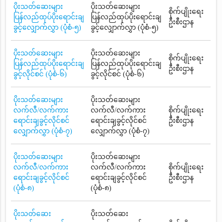
ပိုးသတ်ဆေးများ
ပိုးသတ်ဆေးများ
စိုက်ပျိုးရေး
ပြန်လည်ထုပ်ပိုးရောင်းချ
ပြန်လည်ထုပ်ပိုးရောင်းချ
ဦးစီးဌာန
ခွင့်လျှောက်လွှာ (ပုံစံ-၅)
ခွင့်လျှောက်လွှာ (ပုံစံ-၅)
ပိုးသတ်ဆေးများ
ပိုးသတ်ဆေးများ
စိုက်ပျိုးရေး
ပြန်လည်ထုပ်ပိုးရောင်းချ
ပြန်လည်ထုပ်ပိုးရောင်းချ
ဦးစီးဌာန
ခွင့်လိုင်စင် (ပုံစံ-၆)
ခွင့်လိုင်စင် (ပုံစံ-၆)
ပိုးသတ်ဆေးများ
ပိုးသတ်ဆေးများ
လက်လီ/လက်ကား
လက်လီ/လက်ကား
စိုက်ပျိုးရေး
ရောင်းချခွင့်လိုင်စင်
ရောင်းချခွင့်လိုင်စင်
ဦးစီးဌာန
လျှောက်လွှာ (ပုံစံ-၇)
လျှောက်လွှာ (ပုံစံ-၇)
ပိုးသတ်ဆေးများ
ပိုးသတ်ဆေးများ
လက်လီ/လက်ကား
လက်လီ/လက်ကား
စိုက်ပျိုးရေး
ရောင်းချခွင့်လိုင်စင်
ရောင်းချခွင့်လိုင်စင်
ဦးစီးဌာန
(ပုံစံ-၈)
(ပုံစံ-၈)
ပိုးသတ်ဆေး
ပိုးသတ်ဆေး