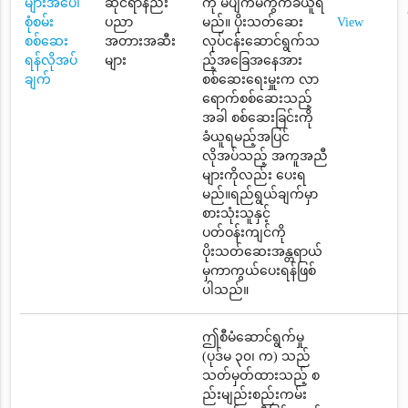
များအပေါ်
ဆိုင်ရာနည်း
ကို မပျက်မကွက်ခံယူရ
စုံစမ်း
ပညာ
မည်။ ပိုးသတ်ဆေး
View
စစ်ဆေး
အတားအဆီး
လုပ်ငန်းဆောင်ရွက်သ
ရန်လိုအပ်
များ
ည့်အခြေအနေအား
ချက်
စစ်ဆေးရေးမှူးက လာ
ရောက်စစ်ဆေးသည့်
အခါ စစ်ဆေးခြင်းကို
ခံယူရမည့်အပြင်
လိုအပ်သည့် အကူအညီ
များကိုလည်း ပေးရ
မည်။ရည်ရွယ်ချက်မှာ
စားသုံးသူနှင့်
ပတ်ဝန်းကျင်ကို
ပိုးသတ်ဆေးအန္တရာယ်
မှကာကွယ်ပေးရန်ဖြစ်
ပါသည်။
ဤစီမံဆောင်ရွက်မှု
(ပုဒ်မ ၃၀၊ က) သည်
သတ်မှတ်ထားသည့် စ
ည်းမျည်းစည်းကမ်း