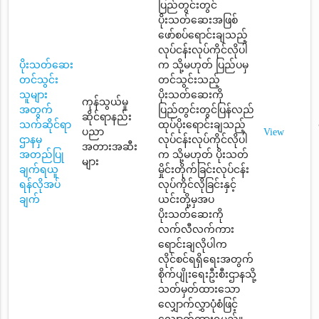
ပြည်တွင်းတွင်
ပိုးသတ်ဆေးအဖြစ်
ဖော်စပ်ရောင်းချသည့်
လုပ်ငန်းလုပ်ကိုင်လိုပါ
ပိုးသတ်ဆေး
က သို့မဟုတ် ပြည်ပမှ
တင်သွင်း
တင်သွင်းသည့်
သူများ
ပိုးသတ်ဆေးကို
ကုန်သွယ်မှု
အတွက်
ပြည်တွင်းတွင်ပြန်လည်
ဆိုင်ရာနည်း
သက်ဆိုင်ရာ
ထုပ်ပိုးရောင်းချသည့်
ပညာ
View
ဌာနမှ
လုပ်ငန်းလုပ်ကိုင်လိုပါ
အတားအဆီး
အတည်ပြု
က သို့မဟုတ် ပိုးသတ်
များ
ချက်ရယူ
မှိုင်းတိုက်ခြင်းလုပ်ငန်း
ရန်လိုအပ်
လုပ်ကိုင်လိုခြင်းနှင့်
ချက်
ယင်းတို့မှအပ
ပိုးသတ်ဆေးကို
လက်လီလက်ကား
ရောင်းချလိုပါက
လိုင်စင်ရရှိရေးအတွက်
စိုက်ပျိုးရေးဦးစီးဌာနသို့
သတ်မှတ်ထားသော
လျှောက်လွှာပုံစံဖြင့်