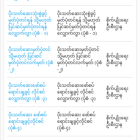
ပိုးသတ်ဆေးသုံးစွဲခွင့်
ပိုးသတ်ဆေးသုံးစွဲခွင့်
မှတ်ပုံတင်ရန် သို့မဟုတ်
မှတ်ပုံတင်ရန် သို့မဟုတ်
စိုက်ပျိုးရေး
ပြင်ဆင်မှတ်ပုံတင်ရန်
ပြင်ဆင်မှတ်ပုံတင်ရန်
ဦးစီးဌာန
လျှောက်လွှာ (ပုံစံ - ၁)
လျှောက်လွှာ (ပုံစံ - ၁)
ပိုးသတ်ဆေးမှတ်ပုံတင်
ပိုးသတ်ဆေးမှတ်ပုံတင်
သို့မဟုတ် ပြင်ဆင်
သို့မဟုတ် ပြင်ဆင်
စိုက်ပျိုးရေး
မှတ်ပုံတင်လက်မှတ် (ပုံစံ
မှတ်ပုံတင်လက်မှတ် (ပုံစံ
ဦးစီးဌာန
-၂)
-၂)
ပိုးသတ်ဆေးဖော်စပ်
ပိုးသတ်ဆေးဖော်စပ်
စိုက်ပျိုးရေး
ရောင်းချခွင့် လိုင်စင်
ရောင်းချခွင့် လိုင်စင်
ဦးစီးဌာန
လျှောက်လွှာ (ပုံစံ -၃)
လျှောက်လွှာ (ပုံစံ -၃)
ပိုးသတ်ဆေး ဖော်စပ်
ပိုးသတ်ဆေး ဖော်စပ်
စိုက်ပျိုးရေး
ရောင်းချခွင့်လိုင်စင်
ရောင်းချခွင့်လိုင်စင်
ဦးစီးဌာန
(ပုံစံ-၄)
(ပုံစံ-၄)