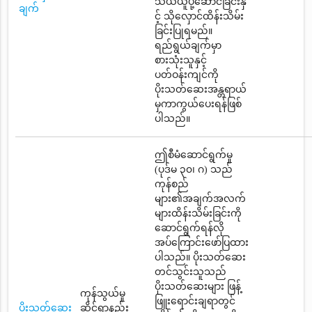
သယ်ယူပို့ဆောင်ခြင်းနှ
ချက်
င့် သိုလှောင်ထိန်းသိမ်း
ခြင်းပြုရမည်။
ရည်ရွယ်ချက်မှာ
စားသုံးသူနှင့်
ပတ်ဝန်းကျင်ကို
ပိုးသတ်ဆေးအန္တရာယ်
မှကာကွယ်ပေးရန်ဖြစ်
ပါသည်။
ဤစီမံဆောင်ရွက်မှု
(ပုဒ်မ ၃၀၊ ဂ) သည်
ကုန်စည်
များ၏အချက်အလက်
များထိန်းသိမ်းခြင်းကို
ဆောင်ရွက်ရန်လို
အပ်ကြောင်းဖော်ပြထား
ပါသည်။ ပိုးသတ်ဆေး
တင်သွင်းသူသည်
ပိုးသတ်ဆေးများ ဖြန့်
ကုန်သွယ်မှု
ဖြူးရောင်းချရာတွင်
ပိုးသတ်ဆေး
ဆိုင်ရာနည်း