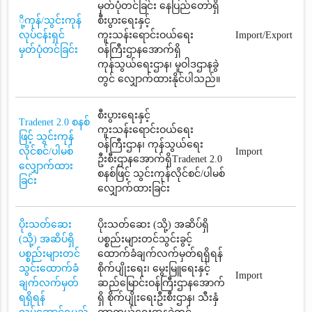
မှတ်ပုံတင်ခြင်း နေပြည်တော်ရှိ
ို့ကုန်/သွင်းကုန်
စီးပွားရေးနှင့်
လုပ်ငန်းရှင်
ကူးသန်းရောင်းဝယ်ရေး
Import/Export
မှတ်ပုံတင်ခြင်း
ဝန်ကြီးဌာနအောက်ရှိ
ကုန်သွယ်ရေးဌာန၊ မူဝါဒဌာနခွဲ
တွင် လျှောက်ထားနိုင်ပါသည်။
စီးပွားရေးနှင့်
Tradenet 2.0 စနစ်
ကူးသန်းရောင်းဝယ်ရေး
ဖြင့် သွင်းကုန်
ဝန်ကြီးဌာန၊ ကုန်သွယ်ရေး
လိုင်စင်/ပါမစ်
Import
ဦးစီးဌာနအောက်ရှိTradenet 2.0
လျှောက်ထား
စနစ်ဖြင့် သွင်းကုန်လိုင်စင်/ပါမစ်
ခြင်း
လျှောက်ထားခြင်း
ပိုးသတ်ဆေး
ပိုးသတ်ဆေး (သို့) အဆိပ်ရှိ
(သို့) အဆိပ်ရှိ
ပစ္စည်းများတင်သွင်းခွင့်
ပစ္စည်းများတင်
ထောက်ခံချက်လက်မှတ်ရရှိရန်
သွင်းထောက်ခံ
စိုက်ပျိုးရေး၊ မွေးမြူရေးနှင့်
Import
ချက်လက်မှတ်
ဆည်မြောင်းဝန်ကြီးဌာနအောက်
ရရှိရန်
ရှိ စိုက်ပျိုးရေးဦးစီးဌာန၊ သီးနှံ