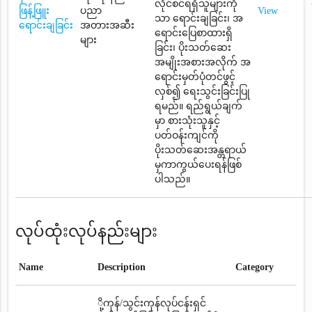
လိုင်စင်ရရှိသူများကို
ဖြန့်ဖြူး
ပညာ
View
သာ ရောင်းချခြင်း၊ အ
ရောင်းချခြင်း
အတားအဆီး
ရောင်းပြေစာထားရှိ
များ
ခြင်း၊ ပိုးသတ်ဆေး
အမျိုးအစားအလိုက် အ
ရောင်းမှတ်ပုံတင်ဖွင့်
လှစ်၍ ရေးသွင်းခြင်းပြု
ရမည်။ ရည်ရွယ်ချက်
မှာ စားသုံးသူနှင့်
ပတ်ဝန်းကျင်ကို
ပိုးသတ်ဆေးအန္တရာယ်
မှကာကွယ်ပေးရန်ဖြစ်
ပါသည်။
လုပ်ထုံးလုပ်နည်းများ
Name
Description
Category
ို့ကုန်/သွင်းကုန်လုပ်ငန်းရှင်