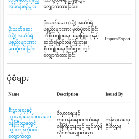
လုပ်ဆောင်ရမည့်
ကာကွယ်ရေးဌာနခွဲတွင်
လုပ်ငန်းစဉ်များ
လျှောက်ထားခြင်း။
ပိုးသတ်ဆေး (သို့) အဆိပ်ရှိ
ပိုးသတ်ဆေး
ပစ္စည်းများအား မှတ်ပုံတင်ခြင်း
(သို့) အဆိပ်ရှိ
ကိုစိုက်ပျိုးရေး၊ မွေးမြူရေးနှင့်
Import/Export
ပစ္စည်းများအား
ဆည်မြောင်းဝန်ကြီးဌာန၊
မှတ်ပုံတင်ခြင်း
စိုက်ပျိုးရေးဦးစီးဌာန တွင်
လျှောက်ထားခြင်း
ပုံစံများ
Name
Description
Issued By
စီးပွားရေးနှင့်
စီးပွားရေးနှင့်
ကူးသန်းရောင်းဝယ်ရေး
ကူးသန်းရောင်းဝယ်ရေး
ကုန်သွယ်ရေး
ဝန်ကြီးဌာနတွင်
ဝန်ကြီးဌာနတွင် သွင်းကုန်
ဦးစီးဌာန
သွင်းကုန်လိုင်စင်
လိုင်စင်လျှောက်လွှာ
လျှောက်လွှာ