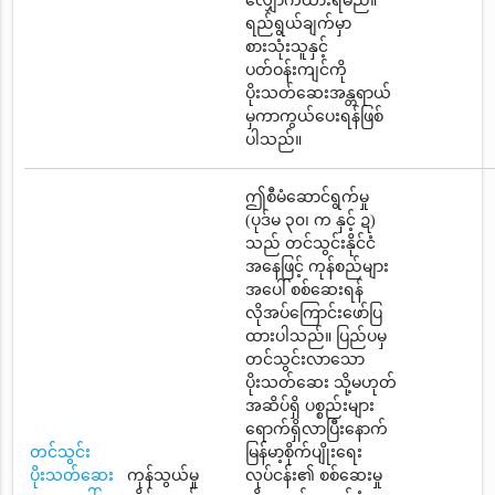
လျှောက်ထားရမည်။
ရည်ရွယ်ချက်မှာ
စားသုံးသူနှင့်
ပတ်ဝန်းကျင်ကို
ပိုးသတ်ဆေးအန္တရာယ်
မှကာကွယ်ပေးရန်ဖြစ်
ပါသည်။
ဤစီမံဆောင်ရွက်မှု
(ပုဒ်မ ၃၀၊ က နှင့် ဍ)
သည် တင်သွင်းနိုင်ငံ
အနေဖြင့် ကုန်စည်များ
အပေါ် စစ်ဆေးရန်
လိုအပ်ကြောင်းဖော်ပြ
ထားပါသည်။ ပြည်ပမှ
တင်သွင်းလာသော
ပိုးသတ်ဆေး သို့မဟုတ်
အဆိပ်ရှိ ပစ္စည်းများ
ရောက်ရှိလာပြီးနောက်
တင်သွင်း
မြန်မာ့စိုက်ပျိုးရေး
ပိုးသတ်ဆေး
ကုန်သွယ်မှု
လုပ်ငန်း၏ စစ်ဆေးမှု