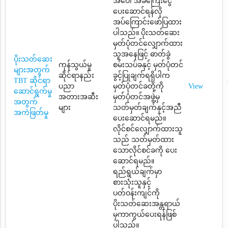
အပေါ် အခကြေးငွေ
ပေးဆောင်ရန်လို
အပ်ကြောင်းဖော်ပြထား
ပါသည်။ ပိုးသတ်ဆေး
မှတ်ပုံတင်လျှောက်ထား
သူအနေဖြင့် ဓာတ်ခွဲ
ပိုးသတ်ဆေး
ကုန်သွယ်မှု
စမ်းသပ်ခနှင့် မှတ်ပုံတင်
များအတွက်
ဆိုင်ရာနည်း
ခွင့်ပြုချက်ရရှိပါက
TBT ဆိုင်ရာ
ပညာ
မှတ်ပုံတင်ခတို့ကို
View
ဆောင်ရွက်မှု
အတားအဆီး
မှတ်ပုံတင်အဖွဲ့မှ
အတွက်
များ
သတ်မှတ်ချက်နှင့်အညီ
အကဲဖြတ်မှု
ပေးဆောင်ရမည်။
လိုင်စင်လျှောက်ထားသူ
သည် သတ်မှတ်ထား
သောလိုင်စင်ခကို ပေး
ဆောင်ရမည်။
ရည်ရွယ်ချက်မှာ
စားသုံးသူနှင့်
ပတ်ဝန်းကျင်ကို
ပိုးသတ်ဆေးအန္တရာယ်
မှကာကွယ်ပေးရန်ဖြစ်
ပါသည်။