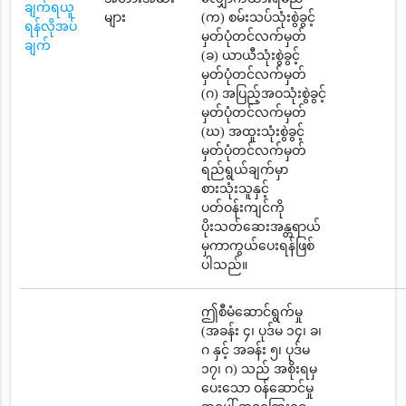
ချက်ရယူ
များ
(က) စမ်းသပ်သုံးစွဲခွင့်
ရန်လိုအပ်
မှတ်ပုံတင်လက်မှတ်
ချက်
(ခ) ယာယီသုံးစွဲခွင့်
မှတ်ပုံတင်လက်မှတ်
(ဂ) အပြည့်အဝသုံးစွဲခွင့်
မှတ်ပုံတင်လက်မှတ်
(ဃ) အထူးသုံးစွဲခွင့်
မှတ်ပုံတင်လက်မှတ်
ရည်ရွယ်ချက်မှာ
စားသုံးသူနှင့်
ပတ်ဝန်းကျင်ကို
ပိုးသတ်ဆေးအန္တရာယ်
မှကာကွယ်ပေးရန်ဖြစ်
ပါသည်။
ဤစီမံဆောင်ရွက်မှု
(အခန်း ၄၊ ပုဒ်မ ၁၄၊ ခ၊
ဂ နှင့် အခန်း ၅၊ ပုဒ်မ
၁၇၊ ဂ) သည် အစိုးရမှ
ပေးသော ဝန်ဆောင်မှု