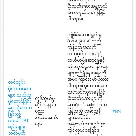
ပိုးသတ်ဆေးအန္တရာယ်
မှကာကွယ်ပေးရန်ဖြစ်
ပါသည်။
ဤစီမံဆောင်ရွက်မှု
(ပုဒ်မ ၃၀၊ ခ) သည်
ကုန်စည်အလိုက်
သတ်မှတ်ထားသည့်
သယ်ယူပို့ဆောင်မှုနှင့်
သိုလှောင်မှုအခြေအနေ
များတွင်ရှိနေစေရန်လို
အပ်ကြောင်းဖော်ပြထား
တင်သွင်း
ပါသည်။ ပိုးသတ်ဆေး
ပိုးသတ်ဆေး
တင်သွင်းသူအနေဖြင့်
များ သယ်ယူ
ကုန်သွယ်မှု
ပိုးသတ်ဆေးများကို
ပို့ဆောင်ခြင်း
ဆိုင်ရာနည်း
မှတ်ပုံတင်အဖွဲ့ကထုတ်
နှင့် သိုလှောင်
ပညာ
ပြန်သည့် လမ်းညွှန်
View
ခြင်းတို့
အတားအဆီး
ချက်အတိုင်း
အပေါ် TBT
များ
အန္တရာယ်ကင်းရှင်းစွာ
စည်းမျဉ်း
ကိုင်တွယ်စေခြင်း၊
သတ်မှတ်