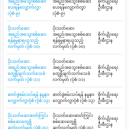
အရည်အသွေးစစ်ဆေး
အရည်အသွေးစစ်ဆေး
စိုက်ပျိုးရေး
ပေးရန်လျှောက်လွှာ
ပေးရန်လျှောက်လွှာ
ဦးစီးဌာန
(ပုံစံ-၉)
(ပုံစံ-၉)
ပိုးသတ်ဆေး
ပိုးသတ်ဆေး
အရည်အသွေးစစ်ဆေး
အရည်အသွေးစစ်ဆေး
စိုက်ပျိုးရေး
ရန်နမူနာရယူသည့်
ရန်နမူနာရယူသည့်
ဦးစီးဌာန
လက်မှတ် (ပုံစံ-၁၀)
လက်မှတ် (ပုံစံ-၁၀)
ပိုးသတ်ဆေး
ပိုးသတ်ဆေး
အရည်အသွေးစစ်ဆေး
အရည်အသွေးစစ်ဆေး
စိုက်ပျိုးရေး
တွေ့ရှိချက်သက်သေခံ
တွေ့ရှိချက်သက်သေခံ
ဦးစီးဌာန
လက်မှတ် (ပုံစံ-၁၁)
လက်မှတ် (ပုံစံ-၁၁)
ဓာတ်ခွဲစမ်းသပ်ရန် နမူနာ၊
ဓာတ်ခွဲစမ်းသပ်ရန် နမူနာ၊
စိုက်ပျိုးရေး
လျှောက်လွှာပုံစံ (ပုံစံ-၁၃)
လျှောက်လွှာပုံစံ (ပုံစံ-၁၃)
ဦးစီးဌာန
ပိုးသတ်ဆေးဓာတ်ကြွင်း
ပိုးသတ်ဆေးဓာတ်ကြွင်း
စိုက်ပျိုးရေး
စစ်ဆေးတွေ့ရှိ
စစ်ဆေးတွေ့ရှိ
ဦးစီးဌာန
ချက်လက်မှတ် (ပုံစံ-၁၄)
ချက်လက်မှတ် (ပုံစံ-၁၄)