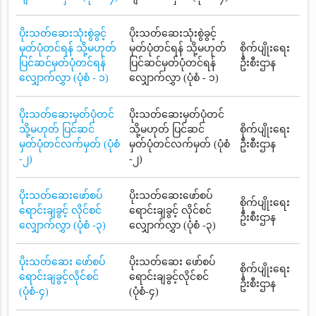
ပိုးသတ်ဆေးသုံးစွဲခွင့်
ပိုးသတ်ဆေးသုံးစွဲခွင့်
မှတ်ပုံတင်ရန် သို့မဟုတ်
မှတ်ပုံတင်ရန် သို့မဟုတ်
စိုက်ပျိုးရေး
ပြင်ဆင်မှတ်ပုံတင်ရန်
ပြင်ဆင်မှတ်ပုံတင်ရန်
ဦးစီးဌာန
လျှောက်လွှာ (ပုံစံ - ၁)
လျှောက်လွှာ (ပုံစံ - ၁)
ပိုးသတ်ဆေးမှတ်ပုံတင်
ပိုးသတ်ဆေးမှတ်ပုံတင်
သို့မဟုတ် ပြင်ဆင်
သို့မဟုတ် ပြင်ဆင်
စိုက်ပျိုးရေး
မှတ်ပုံတင်လက်မှတ် (ပုံစံ
မှတ်ပုံတင်လက်မှတ် (ပုံစံ
ဦးစီးဌာန
-၂)
-၂)
ပိုးသတ်ဆေးဖော်စပ်
ပိုးသတ်ဆေးဖော်စပ်
စိုက်ပျိုးရေး
ရောင်းချခွင့် လိုင်စင်
ရောင်းချခွင့် လိုင်စင်
ဦးစီးဌာန
လျှောက်လွှာ (ပုံစံ -၃)
လျှောက်လွှာ (ပုံစံ -၃)
ပိုးသတ်ဆေး ဖော်စပ်
ပိုးသတ်ဆေး ဖော်စပ်
စိုက်ပျိုးရေး
ရောင်းချခွင့်လိုင်စင်
ရောင်းချခွင့်လိုင်စင်
ဦးစီးဌာန
(ပုံစံ-၄)
(ပုံစံ-၄)