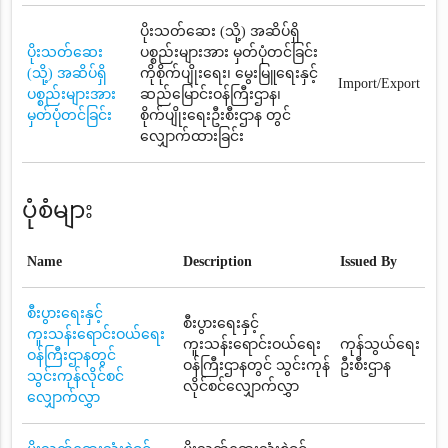
ပိုးသတ်ဆေး (သို့) အဆိပ်ရှိ
ပိုးသတ်ဆေး
ပစ္စည်းများအား မှတ်ပုံတင်ခြင်း
(သို့) အဆိပ်ရှိ
ကိုစိုက်ပျိုးရေး၊ မွေးမြူရေးနှင့်
Import/Export
ပစ္စည်းများအား
ဆည်မြောင်းဝန်ကြီးဌာန၊
မှတ်ပုံတင်ခြင်း
စိုက်ပျိုးရေးဦးစီးဌာန တွင်
လျှောက်ထားခြင်း
ပုံစံများ
Name
Description
Issued By
စီးပွားရေးနှင့်
စီးပွားရေးနှင့်
ကူးသန်းရောင်းဝယ်ရေး
ကူးသန်းရောင်းဝယ်ရေး
ကုန်သွယ်ရေး
ဝန်ကြီးဌာနတွင်
ဝန်ကြီးဌာနတွင် သွင်းကုန်
ဦးစီးဌာန
သွင်းကုန်လိုင်စင်
လိုင်စင်လျှောက်လွှာ
လျှောက်လွှာ