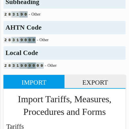
Subheading
2
8
3
1
9
0
- Other
AHTN Code
2
8
3
1
9
0
0
0
- Other
Local Code
2
8
3
1
9
0
0
0
0
0
- Other
IMPORT
EXPORT
Import Tariffs, Measures,
Procedures and Forms
Tariffs