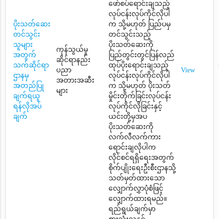
ဖော်စပ်ရောင်းချသည့်
လုပ်ငန်းလုပ်ကိုင်လိုပါ
ပိုးသတ်ဆေး
က သို့မဟုတ် ပြည်ပမှ
တင်သွင်း
တင်သွင်းသည့်
သူများ
ပိုးသတ်ဆေးကို
ကုန်သွယ်မှု
အတွက်
ပြည်တွင်းတွင်ပြန်လည်
ဆိုင်ရာနည်း
သက်ဆိုင်ရာ
ထုပ်ပိုးရောင်းချသည့်
ပညာ
View
ဌာနမှ
လုပ်ငန်းလုပ်ကိုင်လိုပါ
အတားအဆီး
အတည်ပြု
က သို့မဟုတ် ပိုးသတ်
များ
ချက်ရယူ
မှိုင်းတိုက်ခြင်းလုပ်ငန်း
ရန်လိုအပ်
လုပ်ကိုင်လိုခြင်းနှင့်
ချက်
ယင်းတို့မှအပ
ပိုးသတ်ဆေးကို
လက်လီလက်ကား
ရောင်းချလိုပါက
လိုင်စင်ရရှိရေးအတွက်
စိုက်ပျိုးရေးဦးစီးဌာနသို့
သတ်မှတ်ထားသော
လျှောက်လွှာပုံစံဖြင့်
လျှောက်ထားရမည်။
ရည်ရွယ်ချက်မှာ