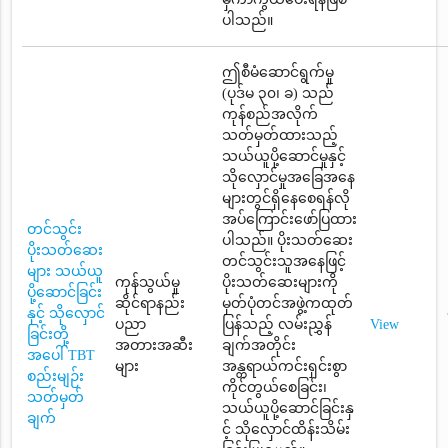
ပါသည်။
ဤစီမံဆောင်ရွက်မှု
(ပုဒ်မ ၃၀၊ ခ) သည်
ကုန်စည်အလိုက်
သတ်မှတ်ထားသည့်
သယ်ယူပို့ဆောင်မှုနှင့်
သိုလှောင်မှုအခြေအနေ
များတွင်ရှိနေစေရန်လို
အပ်ကြောင်းဖော်ပြထား
တင်သွင်း
ပါသည်။ ပိုးသတ်ဆေး
ပိုးသတ်ဆေး
တင်သွင်းသူအနေဖြင့်
များ သယ်ယူ
ကုန်သွယ်မှု
ပိုးသတ်ဆေးများကို
ပို့ဆောင်ခြင်း
ဆိုင်ရာနည်း
မှတ်ပုံတင်အဖွဲ့ကထုတ်
နှင့် သိုလှောင်
ပညာ
ပြန်သည့် လမ်းညွှန်
View
ခြင်းတို့
အတားအဆီး
ချက်အတိုင်း
အပေါ် TBT
များ
အန္တရာယ်ကင်းရှင်းစွာ
စည်းမျဉ်း
ကိုင်တွယ်စေခြင်း၊
သတ်မှတ်
သယ်ယူပို့ဆောင်ခြင်းနှ
ချက်
င့် သိုလှောင်ထိန်းသိမ်း