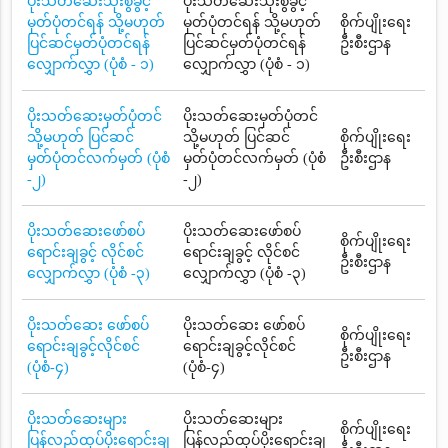
ပိုးသတ်ဆေးသုံးစွဲခွင့်
ပိုးသတ်ဆေးသုံးစွဲခွင့်
မှတ်ပုံတင်ရန် သို့မဟုတ်
မှတ်ပုံတင်ရန် သို့မဟုတ်
စိုက်ပျိုးရေး
ပြင်ဆင်မှတ်ပုံတင်ရန်
ပြင်ဆင်မှတ်ပုံတင်ရန်
ဦးစီးဌာန
လျှောက်လွှာ (ပုံစံ - ၁)
လျှောက်လွှာ (ပုံစံ - ၁)
ပိုးသတ်ဆေးမှတ်ပုံတင်
ပိုးသတ်ဆေးမှတ်ပုံတင်
သို့မဟုတ် ပြင်ဆင်
သို့မဟုတ် ပြင်ဆင်
စိုက်ပျိုးရေး
မှတ်ပုံတင်လက်မှတ် (ပုံစံ
မှတ်ပုံတင်လက်မှတ် (ပုံစံ
ဦးစီးဌာန
-၂)
-၂)
ပိုးသတ်ဆေးဖော်စပ်
ပိုးသတ်ဆေးဖော်စပ်
စိုက်ပျိုးရေး
ရောင်းချခွင့် လိုင်စင်
ရောင်းချခွင့် လိုင်စင်
ဦးစီးဌာန
လျှောက်လွှာ (ပုံစံ -၃)
လျှောက်လွှာ (ပုံစံ -၃)
ပိုးသတ်ဆေး ဖော်စပ်
ပိုးသတ်ဆေး ဖော်စပ်
စိုက်ပျိုးရေး
ရောင်းချခွင့်လိုင်စင်
ရောင်းချခွင့်လိုင်စင်
ဦးစီးဌာန
(ပုံစံ-၄)
(ပုံစံ-၄)
ပိုးသတ်ဆေးများ
ပိုးသတ်ဆေးများ
စိုက်ပျိုးရေး
ပြန်လည်ထုပ်ပိုးရောင်းချ
ပြန်လည်ထုပ်ပိုးရောင်းချ