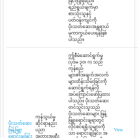
ခြင်းပြုရမည်။
ရည်ရွယ်ချက်မှာ
စားသုံးသူနှင့်
ပတ်ဝန်းကျင်ကို
ပိုးသတ်ဆေးအန္တရာယ်
မှကာကွယ်ပေးရန်ဖြစ်
ပါသည်။
ဤစီမံဆောင်ရွက်မှု
(ပုဒ်မ ၃၀၊ ဂ) သည်
ကုန်စည်
များ၏အချက်အလက်
များထိန်းသိမ်းခြင်းကို
ဆောင်ရွက်ရန်လို
အပ်ကြောင်းဖော်ပြထား
ပါသည်။ ပိုးသတ်ဆေး
တင်သွင်းသူသည်
ပိုးသတ်ဆေးများ ဖြန့်
ကုန်သွယ်မှု
ဖြူးရောင်းချရာတွင်
ပိုးသတ်ဆေး
ဆိုင်ရာနည်း
လိုင်စင်ရရှိသူများကို
ဖြန့်ဖြူး
ပညာ
View
သာ ရောင်းချခြင်း၊ အ
ရောင်းချခြင်း
အတားအဆီး