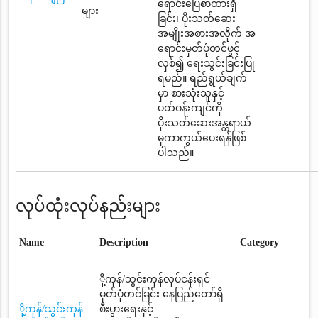
ရောင်းပြေစာထားရှိ
များ
ခြင်း၊ ပိုးသတ်ဆေး
အမျိုးအစားအလိုက် အ
ရောင်းမှတ်ပုံတင်ဖွင့်
လှစ်၍ ရေးသွင်းခြင်းပြု
ရမည်။ ရည်ရွယ်ချက်
မှာ စားသုံးသူနှင့်
ပတ်ဝန်းကျင်ကို
ပိုးသတ်ဆေးအန္တရာယ်
မှကာကွယ်ပေးရန်ဖြစ်
ပါသည်။
လုပ်ထုံးလုပ်နည်းများ
Name
Description
Category
ို့ကုန်/သွင်းကုန်လုပ်ငန်းရှင်
မှတ်ပုံတင်ခြင်း နေပြည်တော်ရှိ
ို့ကုန်/သွင်းကုန်
စီးပွားရေးနှင့်