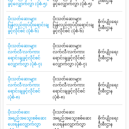
ဦးစီးဌာန
ခွင့်လျှောက်လွှာ (ပုံစံ-၅)
ခွင့်လျှောက်လွှာ (ပုံစံ-၅)
ပိုးသတ်ဆေးများ
ပိုးသတ်ဆေးများ
စိုက်ပျိုးရေး
ပြန်လည်ထုပ်ပိုးရောင်းချ
ပြန်လည်ထုပ်ပိုးရောင်းချ
ဦးစီးဌာန
ခွင့်လိုင်စင် (ပုံစံ-၆)
ခွင့်လိုင်စင် (ပုံစံ-၆)
ပိုးသတ်ဆေးများ
ပိုးသတ်ဆေးများ
လက်လီ/လက်ကား
လက်လီ/လက်ကား
စိုက်ပျိုးရေး
ရောင်းချခွင့်လိုင်စင်
ရောင်းချခွင့်လိုင်စင်
ဦးစီးဌာန
လျှောက်လွှာ (ပုံစံ-၇)
လျှောက်လွှာ (ပုံစံ-၇)
ပိုးသတ်ဆေးများ
ပိုးသတ်ဆေးများ
လက်လီ/လက်ကား
လက်လီ/လက်ကား
စိုက်ပျိုးရေး
ရောင်းချခွင့်လိုင်စင်
ရောင်းချခွင့်လိုင်စင်
ဦးစီးဌာန
(ပုံစံ-၈)
(ပုံစံ-၈)
ပိုးသတ်ဆေး
ပိုးသတ်ဆေး
အရည်အသွေးစစ်ဆေး
အရည်အသွေးစစ်ဆေး
စိုက်ပျိုးရေး
ပေးရန်လျှောက်လွှာ
ပေးရန်လျှောက်လွှာ
ဦးစီးဌာန