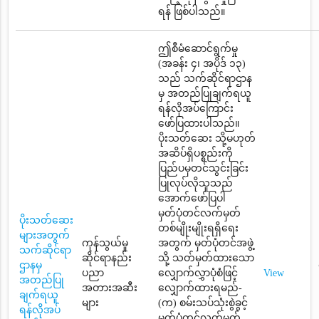
ရန် ဖြစ်ပါသည်။
ဤစီမံဆောင်ရွက်မှု
(အခန်း ၄၊ အပိုဒ် ၁၃)
သည် သက်ဆိုင်ရာဌာန
မှ အတည်ပြုချက်ရယူ
ရန်လိုအပ်ကြောင်း
ဖော်ပြထားပါသည်။
ပိုးသတ်ဆေး သို့မဟုတ်
အဆိပ်ရှိပစ္စည်းကို
ပြည်ပမှတင်သွင်းခြင်း
ပြုလုပ်လိုသူသည်
အောက်ဖော်ပြပါ
မှတ်ပုံတင်လက်မှတ်
ပိုးသတ်ဆေး
တစ်မျိုးမျိုးရရှိရေး
များအတွက်
ကုန်သွယ်မှု
အတွက် မှတ်ပုံတင်အဖွဲ့
သက်ဆိုင်ရာ
ဆိုင်ရာနည်း
သို့ သတ်မှတ်ထားသော
ဌာနမှ
ပညာ
လျှောက်လွှာပုံစံဖြင့်
View
အတည်ပြု
အတားအဆီး
လျှောက်ထားရမည်-
ချက်ရယူ
များ
(က) စမ်းသပ်သုံးစွဲခွင့်
ရန်လိုအပ်
မှတ်ပုံတင်လက်မှတ်