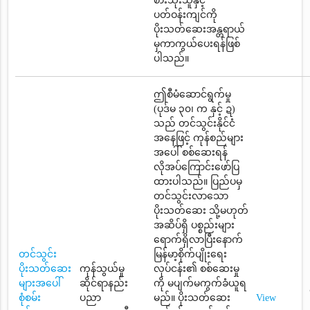
စားသုံးသူနှင့်
ပတ်ဝန်းကျင်ကို
ပိုးသတ်ဆေးအန္တရာယ်
မှကာကွယ်ပေးရန်ဖြစ်
ပါသည်။
ဤစီမံဆောင်ရွက်မှု
(ပုဒ်မ ၃၀၊ က နှင့် ဍ)
သည် တင်သွင်းနိုင်ငံ
အနေဖြင့် ကုန်စည်များ
အပေါ် စစ်ဆေးရန်
လိုအပ်ကြောင်းဖော်ပြ
ထားပါသည်။ ပြည်ပမှ
တင်သွင်းလာသော
ပိုးသတ်ဆေး သို့မဟုတ်
အဆိပ်ရှိ ပစ္စည်းများ
ရောက်ရှိလာပြီးနောက်
တင်သွင်း
မြန်မာ့စိုက်ပျိုးရေး
ပိုးသတ်ဆေး
ကုန်သွယ်မှု
လုပ်ငန်း၏ စစ်ဆေးမှု
များအပေါ်
ဆိုင်ရာနည်း
ကို မပျက်မကွက်ခံယူရ
စုံစမ်း
ပညာ
မည်။ ပိုးသတ်ဆေး
View