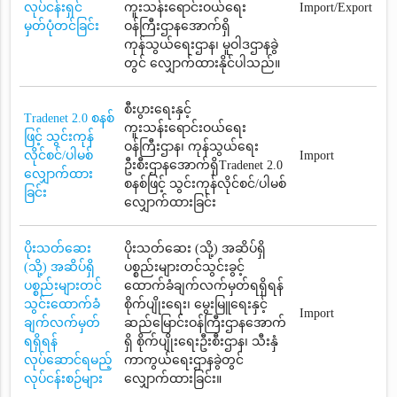
လုပ်ငန်းရှင်
ကူးသန်းရောင်းဝယ်ရေး
Import/Export
မှတ်ပုံတင်ခြင်း
ဝန်ကြီးဌာနအောက်ရှိ
ကုန်သွယ်ရေးဌာန၊ မူဝါဒဌာနခွဲ
တွင် လျှောက်ထားနိုင်ပါသည်။
စီးပွားရေးနှင့်
Tradenet 2.0 စနစ်
ကူးသန်းရောင်းဝယ်ရေး
ဖြင့် သွင်းကုန်
ဝန်ကြီးဌာန၊ ကုန်သွယ်ရေး
လိုင်စင်/ပါမစ်
Import
ဦးစီးဌာနအောက်ရှိTradenet 2.0
လျှောက်ထား
စနစ်ဖြင့် သွင်းကုန်လိုင်စင်/ပါမစ်
ခြင်း
လျှောက်ထားခြင်း
ပိုးသတ်ဆေး
ပိုးသတ်ဆေး (သို့) အဆိပ်ရှိ
(သို့) အဆိပ်ရှိ
ပစ္စည်းများတင်သွင်းခွင့်
ပစ္စည်းများတင်
ထောက်ခံချက်လက်မှတ်ရရှိရန်
သွင်းထောက်ခံ
စိုက်ပျိုးရေး၊ မွေးမြူရေးနှင့်
Import
ချက်လက်မှတ်
ဆည်မြောင်းဝန်ကြီးဌာနအောက်
ရရှိရန်
ရှိ စိုက်ပျိုးရေးဦးစီးဌာန၊ သီးနှံ
လုပ်ဆောင်ရမည့်
ကာကွယ်ရေးဌာနခွဲတွင်
လုပ်ငန်းစဉ်များ
လျှောက်ထားခြင်း။