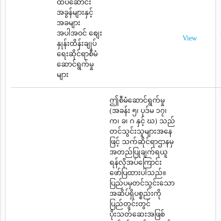
ထပ်ဆောင်း
အခွန်များနှင့်
အခများ
အပါအဝင် စျေး
View
နှုန်းထိန်းချုပ်
ရေးဆိုင်ရာစီမံ
ဆောင်ရွက်မှု
များ
ဤစီမံဆောင်ရွက်မှု
(အခန်း ၅၊ ပုဒ်မ ၁၇၊
က၊ ခ၊ ဂ နှင့် ဃ) သည်
တင်သွင်းသူများအနေ
ဖြင့် သက်ဆိုင်ရာဌာနမှ
အတည်ပြုချက်ရယူ
ရန်လိုအပ်ကြောင်း
ဖော်ပြထားပါသည်။
ပြည်ပမှတင်သွင်းသော
အဆိပ်ရှိပစ္စည်းကို
ပြည်တွင်းတွင်
ပိုးသတ်ဆေးအဖြစ်