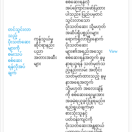
စစ်ဆေးရန်လို
အပ်ကြောင်းဖော်ပြထား
ပါသည်။ ပြည်ပမှတင်
သွင်းလာသော
ပိုးသတ်ဆေး သို့မဟုတ်
တင်သွင်းလာ
အဆိပ်ရှိပစ္စည်းများ
သည့်
ကုန်သွယ်မှု
ရောက်ရှိလာပြီးနောက်
ပိုးသတ်ဆေး
ဆိုင်ရာနည်း
ပိုးသတ်ဆေး
များကို
ပညာ
များ၏အရည်အသွေး
View
စမ်းသပ်
အတားအဆီး
စစ်ဆေးရန်အတွက် နမူ
စစ်ဆေး
များ
နာရယူရန် သတ်မှတ်သ
ရန်လိုအပ်
ည့်နည်းလမ်း အတိုင်း
ချက်
သတ်မှတ်ထားသည့် နမူ
နာအရေအတွက်
သို့မဟုတ် အလေးချိန်
ကို စစ်ဆေးရေးမှူးအား
အခမဲ့ရယူခွင့်ပြုရမည်။
ရည်ရွယ်ချက်မှာ
စားသုံးသူနှင့်
ပတ်ဝန်းကျင်ကို
ပိုးသတ်ဆေးအန္တရာယ်
မှကာကွယ်ပေးရန်ဖြစ်