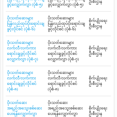
ဦးစီးဌာန
ခွင့်လျှောက်လွှာ (ပုံစံ-၅)
ခွင့်လျှောက်လွှာ (ပုံစံ-၅)
ပိုးသတ်ဆေးများ
ပိုးသတ်ဆေးများ
စိုက်ပျိုးရေး
ပြန်လည်ထုပ်ပိုးရောင်းချ
ပြန်လည်ထုပ်ပိုးရောင်းချ
ဦးစီးဌာန
ခွင့်လိုင်စင် (ပုံစံ-၆)
ခွင့်လိုင်စင် (ပုံစံ-၆)
ပိုးသတ်ဆေးများ
ပိုးသတ်ဆေးများ
လက်လီ/လက်ကား
လက်လီ/လက်ကား
စိုက်ပျိုးရေး
ရောင်းချခွင့်လိုင်စင်
ရောင်းချခွင့်လိုင်စင်
ဦးစီးဌာန
လျှောက်လွှာ (ပုံစံ-၇)
လျှောက်လွှာ (ပုံစံ-၇)
ပိုးသတ်ဆေးများ
ပိုးသတ်ဆေးများ
လက်လီ/လက်ကား
လက်လီ/လက်ကား
စိုက်ပျိုးရေး
ရောင်းချခွင့်လိုင်စင်
ရောင်းချခွင့်လိုင်စင်
ဦးစီးဌာန
(ပုံစံ-၈)
(ပုံစံ-၈)
ပိုးသတ်ဆေး
ပိုးသတ်ဆေး
အရည်အသွေးစစ်ဆေး
အရည်အသွေးစစ်ဆေး
စိုက်ပျိုးရေး
ပေးရန်လျှောက်လွှာ
ပေးရန်လျှောက်လွှာ
ဦးစီးဌာန