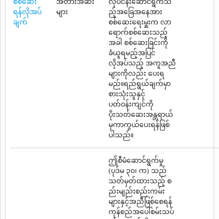
စစ်ဆေး
အတားအဆီး
လုပ်ငန်းဆောင်ရွက်သ
ရန်လိုအပ်
များ
ည့်အခြေအနေအား
ချက်
စစ်ဆေးရေးမှူးက လာ
ရောက်စစ်ဆေးသည့်
အခါ စစ်ဆေးခြင်းကို
ခံယူရမည့်အပြင်
လိုအပ်သည့် အကူအညီ
များကိုလည်း ပေးရ
မည်။ရည်ရွယ်ချက်မှာ
စားသုံးသူနှင့်
ပတ်ဝန်းကျင်ကို
ပိုးသတ်ဆေးအန္တရာယ်
မှကာကွယ်ပေးရန်ဖြစ်
ပါသည်။
ဤစီမံဆောင်ရွက်မှု
(ပုဒ်မ ၃၀၊ က) သည်
သတ်မှတ်ထားသည့် စ
ည်းမျည်းစည်းကမ်း
များနှင့်အညီဖြစ်စေရန်
ကုန်စည်အပေါ်စမ်းသပ်