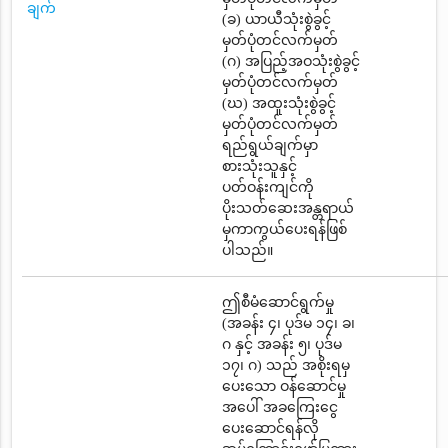
ချက်
(ခ) ယာယီသုံးစွဲခွင့်
မှတ်ပုံတင်လက်မှတ်
(ဂ) အပြည့်အဝသုံးစွဲခွင့်
မှတ်ပုံတင်လက်မှတ်
(ဃ) အထူးသုံးစွဲခွင့်
မှတ်ပုံတင်လက်မှတ်
ရည်ရွယ်ချက်မှာ
စားသုံးသူနှင့်
ပတ်ဝန်းကျင်ကို
ပိုးသတ်ဆေးအန္တရာယ်
မှကာကွယ်ပေးရန်ဖြစ်
ပါသည်။
ဤစီမံဆောင်ရွက်မှု
(အခန်း ၄၊ ပုဒ်မ ၁၄၊ ခ၊
ဂ နှင့် အခန်း ၅၊ ပုဒ်မ
၁၇၊ ဂ) သည် အစိုးရမှ
ပေးသော ဝန်ဆောင်မှု
အပေါ် အခကြေးငွေ
ပေးဆောင်ရန်လို