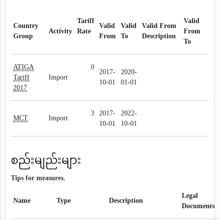
Tariff
Valid
Country
Valid
Valid
Valid From
Activity
Rate
From
Group
From
To
Description
To
ATIGA
0
2017-
2020-
Tariff
Import
10-01
01-01
2017
3
2017-
2022-
MCT
Import
10-01
10-01
စည်းမျည်းများ
Tips for measures.
Legal
Name
Type
Description
Documents