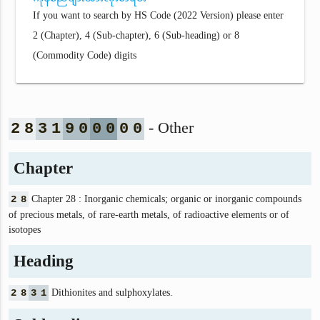
If you want to search by HS Code (2022 Version) please enter
2 (Chapter), 4 (Sub-chapter), 6 (Sub-heading) or 8
(Commodity Code) digits
- Other
2
8
3
1
9
0
0
0
0
0
Chapter
2
8
Chapter 28 : Inorganic chemicals; organic or inorganic compounds
of precious metals, of rare-earth metals, of radioactive elements or of
isotopes
Heading
2
8
3
1
Dithionites and sulphoxylates.