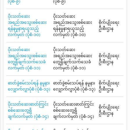
(ပုံစံ-၉)
(ပုံစံ-၉)
ပိုးသတ်ဆေး
ပိုးသတ်ဆေး
အရည်အသွေးစစ်ဆေး
အရည်အသွေးစစ်ဆေး
စိုက်ပျိုးရေး
ရန်နမူနာရယူသည့်
ရန်နမူနာရယူသည့်
ဦးစီးဌာန
လက်မှတ် (ပုံစံ-၁၀)
လက်မှတ် (ပုံစံ-၁၀)
ပိုးသတ်ဆေး
ပိုးသတ်ဆေး
အရည်အသွေးစစ်ဆေး
အရည်အသွေးစစ်ဆေး
စိုက်ပျိုးရေး
တွေ့ရှိချက်သက်သေခံ
တွေ့ရှိချက်သက်သေခံ
ဦးစီးဌာန
လက်မှတ် (ပုံစံ-၁၁)
လက်မှတ် (ပုံစံ-၁၁)
ဓာတ်ခွဲစမ်းသပ်ရန် နမူနာ၊
ဓာတ်ခွဲစမ်းသပ်ရန် နမူနာ၊
စိုက်ပျိုးရေး
လျှောက်လွှာပုံစံ (ပုံစံ-၁၃)
လျှောက်လွှာပုံစံ (ပုံစံ-၁၃)
ဦးစီးဌာန
ပိုးသတ်ဆေးဓာတ်ကြွင်း
ပိုးသတ်ဆေးဓာတ်ကြွင်း
စိုက်ပျိုးရေး
စစ်ဆေးတွေ့ရှိ
စစ်ဆေးတွေ့ရှိ
ဦးစီးဌာန
ချက်လက်မှတ် (ပုံစံ-၁၄)
ချက်လက်မှတ် (ပုံစံ-၁၄)