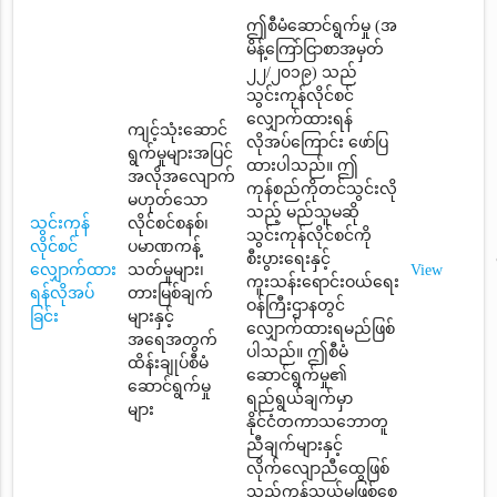
ဤစီမံဆောင်ရွက်မှု (အ
မိန့်ကြော်ငြာစာအမှတ်
၂၂/၂၀၁၉) သည်
သွင်းကုန်လိုင်စင်
လျှောက်ထားရန်
ကျင့်သုံးဆောင်
လိုအပ်ကြောင်း ဖော်ပြ
ရွက်မှုများအပြင်
ထားပါသည်။ ဤ
အလိုအလျောက်
ကုန်စည်ကိုတင်သွင်းလို
မဟုတ်သော
သည့် မည်သူမဆို
သွင်းကုန်
လိုင်စင်စနစ်၊
သွင်းကုန်လိုင်စင်ကို
လိုင်စင်
ပမာဏကန့်
စီးပွားရေးနှင့်
လျှောက်ထား
သတ်မှုများ၊
View
ကူးသန်းရောင်းဝယ်ရေး
ရန်လိုအပ်
တားမြစ်ချက်
ဝန်ကြီးဌာနတွင်
ခြင်း
များနှင့်
လျှောက်ထားရမည်ဖြစ်
အရေအတွက်
ပါသည်။ ဤစီမံ
ထိန်းချုပ်စီမံ
ဆောင်ရွက်မှု၏
ဆောင်ရွက်မှု
ရည်ရွယ်ချက်မှာ
များ
နိုင်ငံတကာသဘောတူ
ညီချက်များနှင့်
လိုက်လျောညီထွေဖြစ်
သည့်ကုန်သွယ်မှုဖြစ်စေ