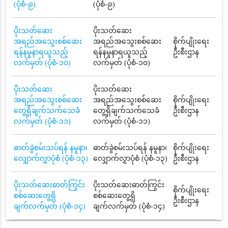
(ပုံစံ-၉)
(ပုံစံ-၉)
ပိုးသတ်ဆေး
ပိုးသတ်ဆေး
အရည်အသွေးစစ်ဆေး
အရည်အသွေးစစ်ဆေး
စိုက်ပျိုးရေး
ရန်နမူနာရယူသည့်
ရန်နမူနာရယူသည့်
ဦးစီးဌာန
လက်မှတ် (ပုံစံ-၁၀)
လက်မှတ် (ပုံစံ-၁၀)
ပိုးသတ်ဆေး
ပိုးသတ်ဆေး
အရည်အသွေးစစ်ဆေး
အရည်အသွေးစစ်ဆေး
စိုက်ပျိုးရေး
တွေ့ရှိချက်သက်သေခံ
တွေ့ရှိချက်သက်သေခံ
ဦးစီးဌာန
လက်မှတ် (ပုံစံ-၁၁)
လက်မှတ် (ပုံစံ-၁၁)
ဓာတ်ခွဲစမ်းသပ်ရန် နမူနာ၊
ဓာတ်ခွဲစမ်းသပ်ရန် နမူနာ၊
စိုက်ပျိုးရေး
လျှောက်လွှာပုံစံ (ပုံစံ-၁၃)
လျှောက်လွှာပုံစံ (ပုံစံ-၁၃)
ဦးစီးဌာန
ပိုးသတ်ဆေးဓာတ်ကြွင်း
ပိုးသတ်ဆေးဓာတ်ကြွင်း
စိုက်ပျိုးရေး
စစ်ဆေးတွေ့ရှိ
စစ်ဆေးတွေ့ရှိ
ဦးစီးဌာန
ချက်လက်မှတ် (ပုံစံ-၁၄)
ချက်လက်မှတ် (ပုံစံ-၁၄)