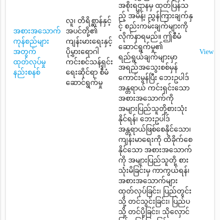
အစိုးရဌာနမှ ထုတ်ပြန်သ
ည့် အမိန့်၊ ညွှန်ကြားချက်နှ
လူ၊ တိရိစ္ဆာန်နှင့်
င့် စည်းကမ်းချက်များကို
အစားအသောက်
အပင်တို့၏
လိုက်နာရမည်။ ဤစီမံ
ကုန်စည်များ
ကျန်းမားရေးနှင့်
ဆောင်ရွက်မှု၏
အတွက်
ပိုမွှားရောဂါ
View
ရည်ရွယ်ချက်များမှာ
ထုတ်လုပ်မှု
ကင်းစင်သန့်ရှင်း
အရည်အသွေးစစ်မှန်
နည်းစနစ်
ရေးဆိုင်ရာ စီမံ
ကောင်းမွန်ပြီး ဘေးဥပါဒ်
ဆောင်ရွက်မှု
အန္တရာယ် ကင်းရှင်းသော
အစားအသောက်ကို
အများပြည်သူတို့စားသုံး
နိုင်ရန်၊ ဘေးဥပါဒ်
အန္တရာယ်ဖြစ်စေနိုင်သော၊
ကျန်းမာရေးကို ထိခိုက်စေ
နိုင်သော အစားအသောက်
ကို အများပြည်သူတို့ စား
သုံးမိခြင်းမှ ကာကွယ်ရန်၊
အစားအသောက်များ
ထုတ်လုပ်ခြင်း၊ ပြည်တွင်း
သို့ တင်သွင်းခြင်း၊ ပြည်ပ
သို့ တင်ပို့ခြင်း၊ သိုလှောင်