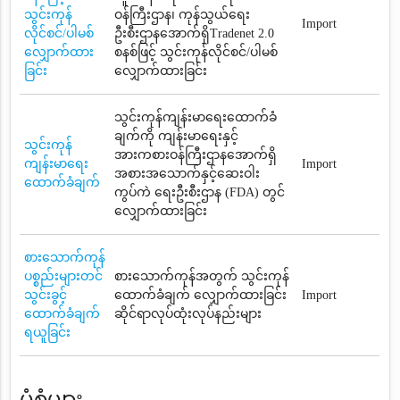
သွင်းကုန်
ဝန်ကြီးဌာန၊ ကုန်သွယ်ရေး
Import
လိုင်စင်/ပါမစ်
ဦးစီးဌာနအောက်ရှိTradenet 2.0
လျှောက်ထား
စနစ်ဖြင့် သွင်းကုန်လိုင်စင်/ပါမစ်
ခြင်း
လျှောက်ထားခြင်း
သွင်းကုန်ကျန်းမာရေးထောက်ခံ
ချက်ကို ကျန်းမာရေးနှင့်
သွင်းကုန်
အားကစားဝန်ကြီးဌာနအောက်ရှိ
ကျန်းမာရေး
Import
အစားအသောက်နှင့်ဆေးဝါး
ထောက်ခံချက်
ကွပ်ကဲ ရေးဦးစီးဌာန (FDA) တွင်
လျှောက်ထားခြင်း
စားသောက်ကုန်
ပစ္စည်းများတင်
စားသောက်ကုန်အတွက် သွင်းကုန်
သွင်းခွင့်
ထောက်ခံချက် လျှောက်ထားခြင်း
Import
ထောက်ခံချက်
ဆိုင်ရာလုပ်ထုံးလုပ်နည်းများ
ရယူခြင်း
ပုံစံများ