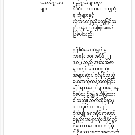
ဆောင်ရွက်မှု
ရည်ရွယ်ချက်မှာ
များ
နိုင်ငံတကာသဘောတူညီ
ချက်များနှင့်
လိုက်လျောညီထွေဖြစ်သ
ည့်ကုန်သွယ်မှုဖြစ်စေရန်
ဖြစ်ပါသည်။
ဤစီမံဆောင်ရွက်မှု
(အခန်း ၁၀၊ အပိုဒ် ၂၂
(ဃ)) သည် အစားအစာ
များတွင် ဓာတ်ပစ္စည်း
အများဆုံးပါဝင်နိုင်သည့်
ပမာဏကိုကန့်သတ်ခြင်း
ဆိုင်ရာ ဆောင်ရွက်မှုများနှ
င့်စပ်လျဉ်း၍ ဖော်ပြထား
ပါသည်။ သက်ဆိုင်ရာမှ
သတ်မှတ်ထားသည့်
စိုက်ပျိုးရေးဆိုင်ရာဓာတ်
ပစ္စည်းအများဆုံးပါနိုင်ခွင့်
ရှိသော ပမာဏထက်ပိုမို
ပါရှိသော အစားအသောက်