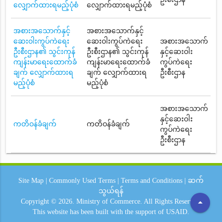
လျှောက်ထားရမည့်ပုံစံ
လျှောက်ထားရမည့်ပုံစံ
အစားအသောက်နှင့်
အစားအသောက်နှင့်
ဆေးဝါးကွပ်ကဲရေး
ဆေးဝါးကွပ်ကဲရေး
အစားအသောက်
ဦးစီးဌာန၏ သွင်းကုန်
ဦးစီးဌာန၏ သွင်းကုန်
နှင့်ဆေးဝါး
ကျန်းမာရေးထောက်ခံ
ကျန်းမာရေးထောက်ခံ
ကွပ်ကဲရေး
ချက် လျှောက်ထားရ
ချက် လျှောက်ထားရ
ဦးစီးဌာန
မည့်ပုံစံ
မည့်ပုံစံ
အစားအသောက်
နှင့်ဆေးဝါး
ကတိဝန်ခံချက်
ကတိဝန်ခံချက်
ကွပ်ကဲရေး
ဦးစီးဌာန
Site Map
|
Commonly Used Terms
|
Terms and Conditions
|
ဆက်
သွယ်ရန်
arrow_drop_up
Copyright © 2026.
Ministry of Commerce.
All Rights Reserved.
This website has been built with the support of
USAID.