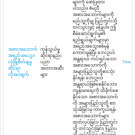
များကို ဖော်ပြထား
ပါသည်။ စံမညီ
အစားအသောက်များကို
မည်သူ့ကိုမျှ ပြည်တွင်းသို့
တင်သွင်းခွင့် မပြုပါ။ ဤ
စီမံဆောင်ရွက်မှု၏
ရည်ရွယ်ချက်များမှာ
အရည်အသွေးစစ်မှန်
အစားအသောက်
ကုန်သွယ်မှု
ကောင်းမွန်ပြီး ဘေးဥပဒ်
အရည်အသွေး၊
ဆိုင်ရာနည်း
အန္တရာယ် ကင်းရှင်းသော
လုံခြုံစိတ်ချမှု
ပညာ
View
အစားအသောက်ကို
ဆိုင်ရာ
အတားအဆီး
အများပြည်သူတို့စားသုံး
လိုအပ်ချက်
များ
နိုင်ရန်၊ ဘေးဥပဒ်
အန္တရာယ်ဖြစ်စေနိုင်သော၊
ကျန်းမာရေးကို ထိခိုက်စေ
နိုင်သော အစားအသောက်
ကို အများပြည်သူတို့ စား
သုံးမိခြင်းမှ ကာကွယ်ရန်၊
အစားအသောက်များ
ထုတ်လုပ်ခြင်း၊ ပြည်တွင်း
သို့ တင်သွင်းခြင်း၊ ပြည်ပ
သို့ တင်ပို့ခြင်း၊ သိုလှောင်