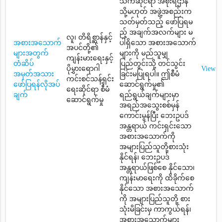
သက်ဆိုင်ရာ အစိုးရဌာန
သို့မဟုတ် အဖွဲ့အစည်းက
သတ်မှတ်သည့် ဖော်ပြရမ
ည့် အချက်အလက်များ မ
လူ၊ တိရိစ္ဆာန်နှင့်
အစားအသောက်
ပါရှိသော အစားအသောက်
အပင်တို့၏
များအတွက်
များကို မည်သူမျှ
ကျန်းမားရေးနှင့်
တံဆိပ်
ပြည်တွင်းသို့ တင်သွင်း
ပိုမွှားရောဂါ
View
အမှတ်အသား
ခြင်းမပြုရပါ။ ဤစီမံ
ကင်းစင်သန့်ရှင်း
ဖော်ပြရန်လိုအပ်
ဆောင်ရွက်မှု၏
ရေးဆိုင်ရာ စီမံ
ချက်
ရည်ရွယ်ချက်များမှာ
ဆောင်ရွက်မှု
အရည်အသွေးစစ်မှန်
ကောင်းမွန်ပြီး ဘေးဥပဒ်
အန္တရာယ် ကင်းရှင်းသော
အစားအသောက်ကို
အများပြည်သူတို့စားသုံး
နိုင်ရန်၊ ဘေးဥပဒ်
အန္တရာယ်ဖြစ်စေ နိုင်သော၊
ကျန်းမာရေးကို ထိခိုက်စေ
နိုင်သော အစားအသောက်
ကို အများပြည်သူတို့ စား
သုံးမိခြင်းမှ ကာကွယ်ရန်၊
အစားအသောက်များ