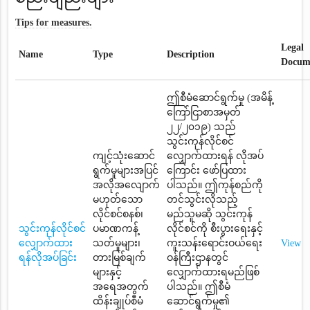
Tips for measures.
Legal
Name
Type
Description
Docum
ဤစီမံဆောင်ရွက်မှု (အမိန့်
ကြော်ငြာစာအမှတ်
၂၂/၂၀၁၉) သည်
သွင်းကုန်လိုင်စင်
ကျင့်သုံးဆောင်
လျှောက်ထားရန် လိုအပ်
ရွက်မှုများအပြင်
ကြောင်း ဖော်ပြထား
အလိုအလျောက်
ပါသည်။ ဤကုန်စည်ကို
မဟုတ်သော
တင်သွင်းလိုသည့်
လိုင်စင်စနစ်၊
မည်သူမဆို သွင်းကုန်
သွင်းကုန်လိုင်စင်
ပမာဏကန့်
လိုင်စင်ကို စီးပွားရေးနှင့်
လျှောက်ထား
သတ်မှုများ၊
ကူးသန်းရောင်းဝယ်ရေး
View
ရန်လိုအပ်ခြင်း
တားမြစ်ချက်
ဝန်ကြီးဌာနတွင်
များနှင့်
လျှောက်ထားရမည်ဖြစ်
အရေအတွက်
ပါသည်။ ဤစီမံ
ထိန်းချုပ်စီမံ
ဆောင်ရွက်မှု၏