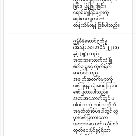
ခြင်း၊ ဖြန့်ဖြူးခြင်း၊
ရောင်းချခြင်းများကို
စနစ်တကျကွပ်ကဲ
ထိန်းသိမ်းရန် ဖြစ်ပါသည်။
ဤစီမံဆောင်ရွက်မှု
(အခန်း ၁၀၊ အပိုဒ် ၂၂ (ဇ)
နှင့် (ဈ)) သည်
အစားအသောက်လုံခြုံ
စိတ်ချမှုနှင့် တိုက်ရိုက်
ဆက်စပ်သည့်
အချက်အလက်များကို
ဖော်ပြရန် လိုအပ်ကြောင်း
ဖော်ပြထားပါသည်။
အစားအသောက်တွင် မ
ပါဝင်သည့် ဂုဏ်သတ္တိကို
အမှတ်တံဆိပ်ပေါ်တွင် လွှဲ
မှားဖော်ပြထားသော
အစားအသောက်၊ လိုင်စင်
ထုတ်ပေးပိုင်ခွင့်ရှိသာ