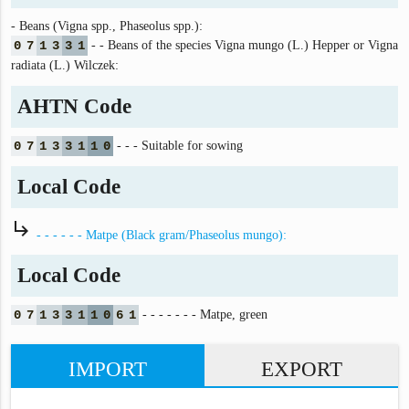
- Beans (Vigna spp., Phaseolus spp.):
0
7
1
3
3
1
- - Beans of the species Vigna mungo (L.) Hepper or Vigna
radiata (L.) Wilczek:
AHTN Code
0
7
1
3
3
1
1
0
- - - Suitable for sowing
Local Code
subdirectory_arrow_right
- - - - - - Matpe (Black gram/Phaseolus mungo):
Local Code
0
7
1
3
3
1
1
0
6
1
- - - - - - - Matpe, green
IMPORT
EXPORT