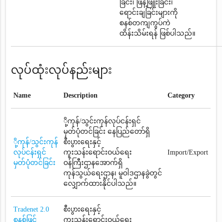
ခြင်း၊ ဖြန့်ဖြူးခြင်း၊
ရောင်းချခြင်းများကို
စနစ်တကျကွပ်ကဲ
ထိန်းသိမ်းရန် ဖြစ်ပါသည်။
လုပ်ထုံးလုပ်နည်းများ
Name
Description
Category
ို့ကုန်/သွင်းကုန်လုပ်ငန်းရှင်
မှတ်ပုံတင်ခြင်း နေပြည်တော်ရှိ
ို့ကုန်/သွင်းကုန်
စီးပွားရေးနှင့်
လုပ်ငန်းရှင်
ကူးသန်းရောင်းဝယ်ရေး
Import/Export
မှတ်ပုံတင်ခြင်း
ဝန်ကြီးဌာနအောက်ရှိ
ကုန်သွယ်ရေးဌာန၊ မူဝါဒဌာနခွဲတွင်
လျှောက်ထားနိုင်ပါသည်။
Tradenet 2.0
စီးပွားရေးနှင့်
စနစ်ဖြင့်
ကူးသန်းရောင်းဝယ်ရေး