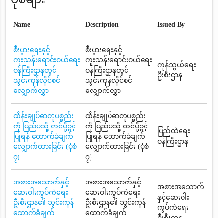
Name
Description
Issued By
စီးပွားရေးနှင့်
စီးပွားရေးနှင့်
ကူးသန်းရောင်းဝယ်ရေး
ကူးသန်းရောင်းဝယ်ရေး
ကုန်သွယ်ရေး
ဝန်ကြီးဌာနတွင်
ဝန်ကြီးဌာနတွင်
ဦးစီးဌာန
သွင်းကုန်လိုင်စင်
သွင်းကုန်လိုင်စင်
လျှောက်လွှာ
လျှောက်လွှာ
ထိန်းချုပ်ဓာတုပစ္စည်း
ထိန်းချုပ်ဓာတုပစ္စည်း
ကို ပြည်ပသို့ တင်ပို့ခွင့်
ကို ပြည်ပသို့ တင်ပို့ခွင့်
ပြည်ထဲရေး
ပြုရန် ထောက်ခံချက်
ပြုရန် ထောက်ခံချက်
ဝန်ကြီးဌာန
လျှောက်ထားခြင်း (ပုံစံ
လျှောက်ထားခြင်း (ပုံစံ
၇)
၇)
အစားအသောက်နှင့်
အစားအသောက်နှင့်
အစားအသောက်
ဆေးဝါးကွပ်ကဲရေး
ဆေးဝါးကွပ်ကဲရေး
နှင့်ဆေးဝါး
ဦးစီးဌာန၏ သွင်းကုန်
ဦးစီးဌာန၏ သွင်းကုန်
ကွပ်ကဲရေး
ထောက်ခံချက်
ထောက်ခံချက်
ဦးစီးဌာန