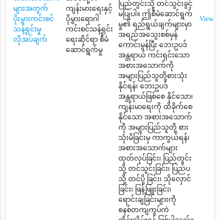
ပြည်တွင်းသို့ တင်သွင်းခွင့်
များအတွက်
ကျန်းမားရေးနှင့်
မပြုပါ။ ဤစီမံဆောင်ရွက်
ပိုးမွှားကင်းစင်
ပိုမွှားရောဂါ
View
မှု၏ ရည်ရွယ်ချက်များမှာ
သန့်ရှင်းမှု
ကင်းစင်သန့်ရှင်း
အရည်အသွေးစစ်မှန်
လိုအပ်ချက်
ရေးဆိုင်ရာ စီမံ
ကောင်းမွန်ပြီး ဘေးဥပဒ်
ဆောင်ရွက်မှု
အန္တရာယ် ကင်းရှင်းသော
အစားအသောက်ကို
အများပြည်သူတို့စားသုံး
နိုင်ရန်၊ ဘေးဥပဒ်
အန္တရာယ်ဖြစ်စေ နိုင်သော၊
ကျန်းမာရေးကို ထိခိုက်စေ
နိုင်သော အစားအသောက်
ကို အများပြည်သူတို့ စား
သုံးမိခြင်းမှ ကာကွယ်ရန်၊
အစားအသောက်များ
ထုတ်လုပ်ခြင်း၊ ပြည်တွင်း
သို့ တင်သွင်းခြင်း၊ ပြည်ပ
သို့ တင်ပို့ ခြင်း၊ သိုလှောင်
ခြင်း၊ ဖြန့်ဖြူးခြင်း၊
ရောင်းချခြင်းများကို
စနစ်တကျကွပ်ကဲ