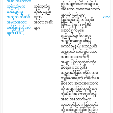
အစားအသောက်
ည့် အချက်အလက်များ မ
ကုန်စည်များ
ကုန်သွယ်မှု
ပါရှိသော အစားအသောက်
တင်သွင်းမှု
ဆိုင်ရာနည်း
များကို မည်သူမျှ
အတွက် တံဆိပ်
ပညာ
View
ပြည်တွင်းသို့ တင်သွင်း
အမှတ်အသား
အတားအဆီး
ခြင်းမပြုရပါ။ ဤစီမံ
ဖော်ပြရန်လိုအပ်
များ
ဆောင်ရွက်မှု၏
ချက် (TBT)
ရည်ရွယ်ချက်များမှာ
အရည်အသွေးစစ်မှန်
ကောင်းမွန်ပြီး ဘေးဥပါဒ်
အန္တရာယ် ကင်းရှင်းသော
အစားအသောက်ကို
အများပြည်သူတို့စားသုံး
နိုင်ရန်၊ ဘေးဥပါဒ်
အန္တရာယ်ဖြစ်စေနိုင်သော၊
ကျန်းမာရေးကို ထိခိုက်စေ
နိုင်သော အစားအသောက်
ကို အများပြည်သူတို့ စား
သုံးမိခြင်းမှ ကာကွယ်ရန်၊
အစားအသောက်များ
ထုတ်လုပ်ခြင်း၊ ပြည်တွင်း
သို့ တင်သွင်းခြင်း၊ ပြည်ပ