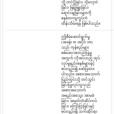
သို့ တင်ပို့ခြင်း၊ သိုလှောင်
ခြင်း၊ ဖြန့်ဖြူးခြင်း၊
ရောင်းချခြင်းများကို
စနစ်တကျကွပ်ကဲ
ထိန်းသိမ်းရန် ဖြစ်ပါသည်။
ဤစီမံဆောင်ရွက်မှု
(အခန်း ၈၊ အပိုဒ် ၁၈)
သည် ကုန်စည်များ
စစ်ဆေးအတည်ပြုမှု
အတွက် လိုအပ်သည့် ထုပ်
လုပ်မှုနည်းစနစ်များနှင့်
စပ်လျဉ်း၍ ဖော်ပြထား
ပါသည်။ အစားအသောက်
ပြည်တွင်းသို့ တင်သွင်း
ခြင်းပြုလုပ်သူသည်
အစားအသောက်
အရည်အသွေး အာမခံ
ခြင်း၊ အမှတ်တံဆိပ်ကပ်
ခြင်း၊ ကြော်ငြာခြင်းနှင့်
စပ်လျဉ်း၍ သက်ဆိုင်ရာ