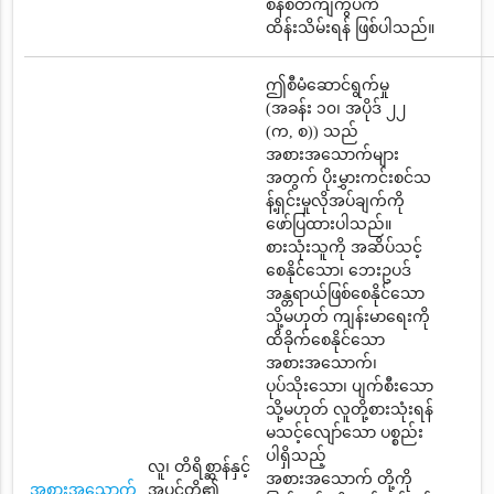
စနစ်တကျကွပ်ကဲ
ထိန်းသိမ်းရန် ဖြစ်ပါသည်။
ဤစီမံဆောင်ရွက်မှု
(အခန်း ၁၀၊ အပိုဒ် ၂၂
(က, စ)) သည်
အစားအသောက်များ
အတွက် ပိုးမွှားကင်းစင်သ
န့်ရှင်းမှုလိုအပ်ချက်ကို
ဖော်ပြထားပါသည်။
စားသုံးသူကို အဆိပ်သင့်
စေနိုင်သော၊ ဘေးဥပဒ်
အန္တရာယ်ဖြစ်စေနိုင်သော
သို့မဟုတ် ကျန်းမာရေးကို
ထိခိုက်စေနိုင်သော
အစားအသောက်၊
ပုပ်သိုးသော၊ ပျက်စီးသော
သို့မဟုတ် လူတို့စားသုံးရန်
မသင့်လျော်သော ပစ္စည်း
ပါရှိသည့်
လူ၊ တိရိစ္ဆာန်နှင့်
အစားအသောက် တို့ကို
အစားအသောက်
အပင်တို့၏