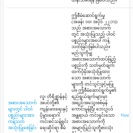
ထိန်းသိမ်းရန် ဖြစ်ပါသည်။
ဤစီမံဆောင်ရွက်မှု
(အခန်း ၁၀၊ အပိုဒ် ၂၂ (ဂ))
သည် အစားအသောက်
တွင် အသုံးပြုသည့် ပါဝင်
ပစ္စည်းများအပေါ် ကန့်
သတ်ခြင်းဖြစ်ပါသည်။
မည်သူကိုမျှ
အစားအသောက်ထပ်ဖြည့်
ပစ္စည်းကို သတ်မှတ်ချက်
ထက်ပိုမိုအသုံးပြုထား
သော အစားအသောက်
များကို တင်သွင်းခွင့်မပြု
ပါ။ ဤစီမံဆောင်ရွက်မှု၏
လူ၊ တိရိစ္ဆာန်နှင့်
ရည်ရွယ်ချက်များမှာ
အစားအသောက်
အပင်တို့၏
အရည်အသွေးစစ်မှန်
များတွင် ပါဝင်
ကျန်းမားရေးနှင့်
ကောင်းမွန်ပြီး ဘေးဥပဒ်
ပစ္စည်းများအား
ပိုမွှားရောဂါ
အန္တရာယ် ကင်းရှင်းသော
View
ကန့်သတ်
ကင်းစင်သန့်ရှင်း
အစားအသောက်ကို
အသုံးပြုစေခြင်း
ရေးဆိုင်ရာ စီမံ
အများပြည်သူတို့စားသုံး