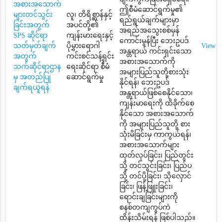
အစားအသောက်
ဤစီမံဆောင်ရွက်မှု၏
များတင်သွင်း
လူ၊ တိရိစ္ဆာန်နှင့်
ရည်ရွယ်ချက်များမှာ
ခြင်းအတွက်
အပင်တို့၏
အရည်အသွေးစစ်မှန်
SPS ဆိုင်ရာ
ကျန်းမားရေးနှင့်
ကောင်းမွန်ပြီး ဘေးဥပဒ်
သတ်မှတ်ချက်
ပိုမွှားရောဂါ
View
အန္တရာယ် ကင်းရှင်းသော
အတွက်
ကင်းစင်သန့်ရှင်း
အစားအသောက်ကို
သက်ဆိုင်ရာဌာန
ရေးဆိုင်ရာ စီမံ
အများပြည်သူတို့စားသုံး
မှ အတည်ပြု
ဆောင်ရွက်မှု
နိုင်ရန်၊ ဘေးဥပဒ်
ချက်ရယူရန်
အန္တရာယ်ဖြစ်စေနိုင်သော၊
ကျန်းမာရေးကို ထိခိုက်စေ
နိုင်သော အစားအသောက်
ကို အများပြည်သူတို့ စား
သုံးမိခြင်းမှ ကာကွယ်ရန်၊
အစားအသောက်များ
ထုတ်လုပ်ခြင်း၊ ပြည်တွင်း
သို့ တင်သွင်းခြင်း၊ ပြည်ပ
သို့ တင်ပို့ခြင်း၊ သိုလှောင်
ခြင်း၊ ဖြန့်ဖြူးခြင်း၊
ရောင်းချခြင်းများကို
စနစ်တကျကွပ်ကဲ
ထိန်းသိမ်းရန် ဖြစ်ပါသည်။