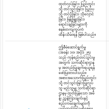
ထုတ်လုပ်ခြင်း၊ ပြည်တွင်း
သို့ တင်သွင်းခြင်း၊ ပြည်ပ
သို့ တင်ပို့ခြင်း၊ သိုလှောင်
ခြင်း၊ ဖြန့်ဖြူးခြင်း၊
ရောင်းချခြင်းများကို
စနစ်တကျကွပ်ကဲ
ထိန်းသိမ်းရန် ဖြစ်ပါသည်။
ဤစီမံဆောင်ရွက်မှု
(အခန်း ၁၀၊ အပိုဒ် ၂၅)
သည် ကုန်စည်တင်သွင်းမှု
အတွက် သက်ဆိုင်ရာဌာန
မှ အတည်ပြုချက်ရယူရန်
ဖော်ပြထားပါသည်။
အစားအသောက်ပြည်တွင်း
သို့ တင်သွင်းခြင်းပြုလုပ်
သူ မည်သူမျှ သက်ဆိုင်ရာ
ဌာနမှ ထုတ်ပြန်သော အမိ
န့်၊ ညွှန်ကြားချက်၊နှင့်
စည်းကမ်းချက်များကို
ပျက်ကွက်ခြင်းမရှိစေရ။