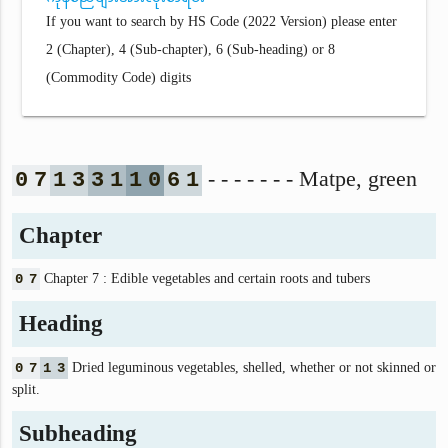
If you want to search by HS Code (2022 Version) please enter
2 (Chapter), 4 (Sub-chapter), 6 (Sub-heading) or 8
(Commodity Code) digits
- - - - - - - Matpe, green
0
7
1
3
3
1
1
0
6
1
Chapter
0
7
Chapter 7 : Edible vegetables and certain roots and tubers
Heading
0
7
1
3
Dried leguminous vegetables, shelled, whether or not skinned or
split.
Subheading