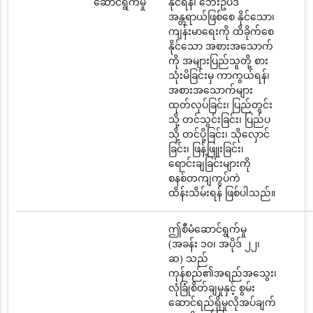
ဆောင်ရွက်မှု
နိုင်ရန်၊ ဘေးဥပဒ်
အန္တရာယ်ဖြစ်စေ နိုင်သော၊
ကျန်းမာရေးကို ထိခိုက်စေ
နိုင်သော အစားအသောက်
ကို အများပြည်သူတို့ စား
သုံးမိခြင်းမှ ကာကွယ်ရန်၊
အစားအသောက်များ
ထုတ်လုပ်ခြင်း၊ ပြည်တွင်း
သို့ တင်သွင်းခြင်း၊ ပြည်ပ
သို့ တင်ပို့ခြင်း၊ သိုလှောင်
ခြင်း၊ ဖြန့်ဖြူးခြင်း၊
ရောင်းချခြင်းများကို
စနစ်တကျကွပ်ကဲ
ထိန်းသိမ်းရန် ဖြစ်ပါသည်။
ဤစီမံဆောင်ရွက်မှု
(အခန်း ၁၀၊ အပိုဒ် ၂၂၊
ဆ) သည်
ကုန်စည်၏အရည်အသွေး၊
လုံခြုံစိတ်ချမှုနှင့် စွမ်း
ဆောင်ရည်ရှိမှုလိုအပ်ချက်