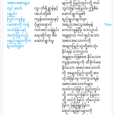
အစားအစာများ
များကို ပြည်တွင်းသို့ တင်
တွင် ဓာတ်
လူ၊ တိရိစ္ဆာန်နှင့်
သွင်းခြင်းမပြုပါ။ ဤစီမံ
ပစ္စည်း
အပင်တို့၏
ဆောင်ရွက်မှု၏
ကြွင်းကျန်မှု
ကျန်းမားရေးနှင့်
ရည်ရွယ်ချက်မှာ
ပမာဏကို ကန့်
ပိုမွှားရောဂါ
အရည်အသွေးစစ်မှန်
View
သတ်ခြင်းနှင့်
ကင်းစင်သန့်ရှင်း
ကောင်းမွန်ပြီး ဘေးဥပဒ်
အသုံးပြုသည့်
ရေးဆိုင်ရာ စီမံ
အန္တရာယ် ကင်းရှင်းသော
ပစ္စည်းများကိုက
ဆောင်ရွက်မှု
အစားအသောက်ကို
န့်သတ်ခြင်း
အများပြည်သူတို့စားသုံး
နိုင်ရန်၊ ဘေးဥပဒ်
အန္တရာယ်ဖြစ်စေ နိုင်သော၊
ကျန်းမာရေးကို ထိခိုက်စေ
နိုင်သော အစားအသောက်
ကို အများပြည်သူတို့ စား
သုံးမိခြင်းမှ ကာကွယ်ရန်၊
အစားအသောက်များ
ထုတ်လုပ်ခြင်း၊ ပြည်တွင်း
သို့ တင်သွင်းခြင်း၊ ပြည်ပ
သို့ တင်ပို့ ခြင်း၊ သိုလှောင်
ခြင်း၊ ဖြန့်ဖြူးခြင်း၊
ရောင်းချခြင်းများကို