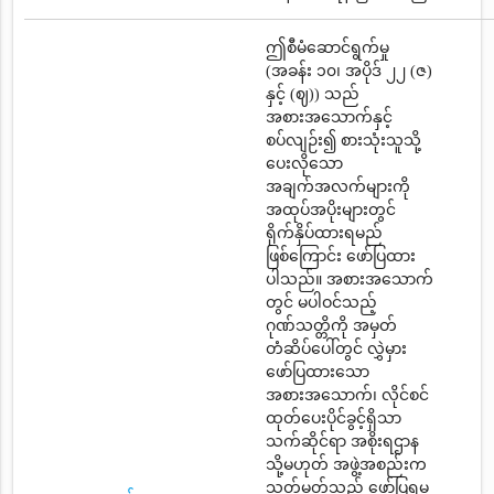
ဤစီမံဆောင်ရွက်မှု
(အခန်း ၁၀၊ အပိုဒ် ၂၂ (ဇ)
နှင့် (ဈ)) သည်
အစားအသောက်နှင့်
စပ်လျဉ်း၍ စားသုံးသူသို့
ပေးလိုသော
အချက်အလက်များကို
အထုပ်အပိုးများတွင်
ရိုက်နှိပ်ထားရမည်
ဖြစ်ကြောင်း ဖော်ပြထား
ပါသည်။ အစားအသောက်
တွင် မပါဝင်သည့်
ဂုဏ်သတ္တိကို အမှတ်
တံဆိပ်ပေါ်တွင် လွှဲမှား
ဖော်ပြထားသော
အစားအသောက်၊ လိုင်စင်
ထုတ်ပေးပိုင်ခွင့်ရှိသာ
သက်ဆိုင်ရာ အစိုးရဌာန
သို့မဟုတ် အဖွဲ့အစည်းက
သတ်မှတ်သည့် ဖော်ပြရမ