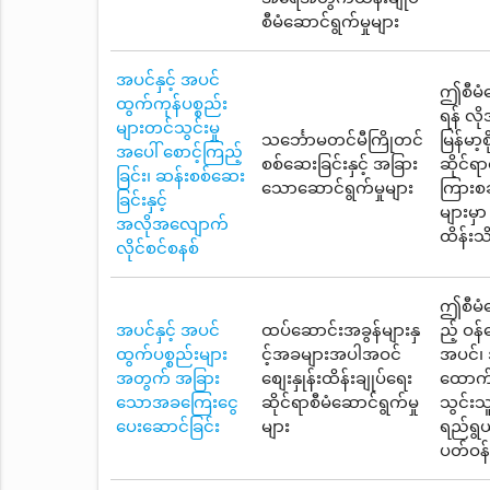
စီမံဆောင်ရွက်မှုများ
အပင်နှင့် အပင်
ဤစီမံဆ
ထွက်ကုန်ပစ္စည်း
ရန် လိ
များတင်သွင်းမှု
သင်္ဘောမတင်မီကြိုတင်
မြန်မာ့
အပေါ် စောင့်ကြည့်
စစ်ဆေးခြင်းနှင့် အခြား
ဆိုင်ရ
ခြင်း၊ ဆန်းစစ်ဆေး
သောဆောင်ရွက်မှုများ
ကြားစခ
ခြင်းနှင့်
များမှ
အလိုအလျောက်
ထိန်းသ
လိုင်စင်စနစ်
ဤစီမံဆ
အပင်နှင့် အပင်
ထပ်ဆောင်းအခွန်များနှ
ည့် ဝန
ထွက်ပစ္စည်းများ
င့်အခများအပါအဝင်
အပင်၊ အ
အတွက် အခြား
စျေးနှုန်းထိန်းချုပ်ရေး
ထောက်
သောအခကြေးငွေ
ဆိုင်ရာစီမံဆောင်ရွက်မှု
သွင်း
ပေးဆောင်ခြင်း
များ
ရည်ရွယ
ပတ်ဝန်