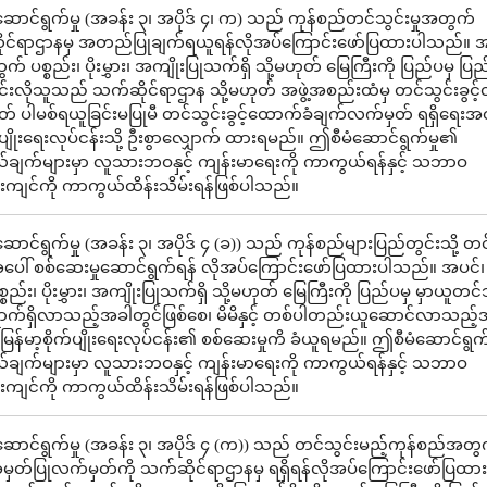
ောင်ရွက်မှု (အခန်း ၃၊ အပိုဒ် ၄၊ က) သည် ကုန်စည်တင်သွင်းမှုအတွက်
ုင်ရာဌာနမှ အတည်ပြုချက်ရယူရန်လိုအပ်ကြောင်းဖော်ပြထားပါသည်။ အ
် ပစ္စည်း၊ ပိုးမွှား၊ အကျိုးပြုသက်ရှိ သို့မဟုတ် မြေကြီးကို ပြည်ပမှ ပြည်
်းလိုသူသည် သက်ဆိုင်ရာဌာန သို့မဟုတ် အဖွဲ့အစည်းထံမှ တင်သွင်းခွင့်လိ
ုတ် ပါမစ်ရယူခြင်းမပြုမီ တင်သွင်းခွင့်ထောက်ခံချက်လက်မှတ် ရရှိရေးအ
က်ပျိုးရေးလုပ်ငန်းသို့ ဦးစွာလျှောက် ထားရမည်။ ဤစီမံဆောင်ရွက်မှု၏
်ချက်များမှာ လူသားဘဝနှင့် ကျန်းမာရေးကို ကာကွယ်ရန်နှင့် သဘာဝ
းကျင်ကို ကာကွယ်ထိန်းသိမ်းရန်ဖြစ်ပါသည်။
ောင်ရွက်မှု (အခန်း ၃၊ အပိုဒ် ၄ (ခ)) သည် ကုန်စည်များပြည်တွင်းသို့ တင
ပေါ် စစ်ဆေးမှုဆောင်ရွက်ရန် လိုအပ်ကြောင်းဖော်ပြထားပါသည်။ အပင်
စည်း၊ ပိုးမွှား၊ အကျိုးပြုသက်ရှိ သို့မဟုတ် မြေကြီးကို ပြည်ပမှ မှာယူတင်သ
ရောက်ရှိလာသည့်အခါတွင်ဖြစ်စေ၊ မိမိနှင့် တစ်ပါတည်းယူဆောင်လာသည့်
 မြန်မာ့စိုက်ပျိုးရေးလုပ်ငန်း၏ စစ်ဆေးမှုကိ ခံယူရမည်။ ဤစီမံဆောင်ရွက
်ချက်များမှာ လူသားဘဝနှင့် ကျန်းမာရေးကို ကာကွယ်ရန်နှင့် သဘာဝ
းကျင်ကို ကာကွယ်ထိန်းသိမ်းရန်ဖြစ်ပါသည်။
ောင်ရွက်မှု (အခန်း ၃၊ အပိုဒ် ၄ (က)) သည် တင်သွင်းမည့်ကုန်စည်အတွ
တ်ပြုလက်မှတ်ကို သက်ဆိုင်ရာဌာနမှ ရရှိရန်လိုအပ်ကြောင်းဖော်ပြထ