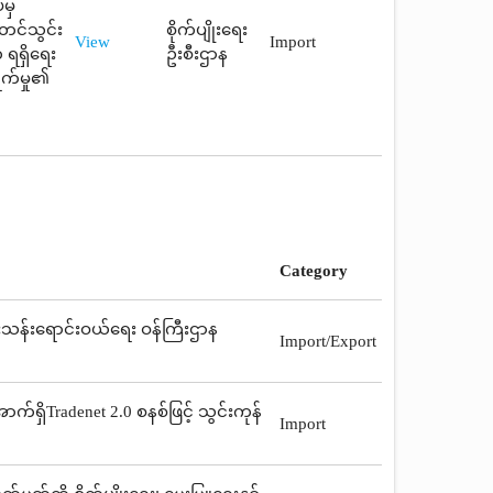
ပမှ
 တင်သွင်း
စိုက်ပျိုးရေး
View
Import
 ရရှိရေး
ဦးစီးဌာန
ွက်မှု၏
Category
့်ကူးသန်းရောင်းဝယ်ရေး ဝန်ကြီးဌာန
Import/Export
်ရှိTradenet 2.0 စနစ်ဖြင့် သွင်းကုန်
Import