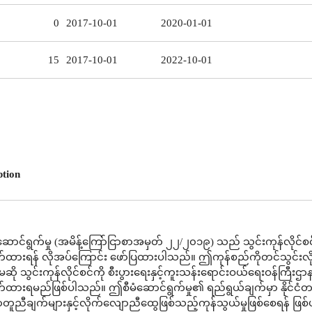
0
2017-10-01
2020-01-01
15
2017-10-01
2022-10-01
ption
ောင်ရွက်မှု (အမိန့်ကြော်ငြာစာအမှတ် ၂၂/၂၀၁၉) သည် သွင်းကုန်လိုင်စင
်ထားရန် လိုအပ်ကြောင်း ဖော်ပြထားပါသည်။ ဤကုန်စည်ကိုတင်သွင်းလိ
ဆို သွင်းကုန်လိုင်စင်ကို စီးပွားရေးနှင့်ကူးသန်းရောင်းဝယ်ရေးဝန်ကြီးဌာ
်ထားရမည်ဖြစ်ပါသည်။ ဤစီမံဆောင်ရွက်မှု၏ ရည်ရွယ်ချက်မှာ နိုင်င
ညီချက်များနှင့်လိုက်လျောညီထွေဖြစ်သည့်ကုန်သွယ်မှုဖြစ်စေရန် ဖြစ