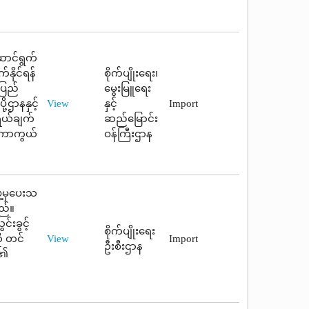
ောင်ရွက်
နိုင်ရန်
စိုက်ပျိုးရေး၊
်ပြည်
မွေးမြူရေး
့ဌာနနှင့်
View
နှင့်
Import
ရွယ်ချက်
ဆည်မြောင်း
ု ကာကွယ်
ဝန်ကြီးဌာန
ဲ့မှပေးသ
ည်။
်းခွင့်
စိုက်ပျိုးရေး
ု တင်
View
Import
ဦးစီးဌာန
ု၏