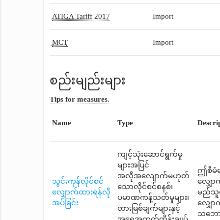
ATIGA Tariff 2017
Import
MCT
Import
စည်းမျည်းများ
Tips for measures.
Name
Type
Descri
ကျင့်သုံးဆောင်ရွက်မှု
များအပြင်
ဤစီမံဆ
အလိုအလျောက်မဟုတ်
သွင်းကုန်လိုင်စင်
လျှောက
သောလိုင်စင်စနစ်၊
လျှောက်ထားရန်လို
မည်သူမ
ပမာဏကန့်သတ်မှုများ၊
အပ်ခြင်း
လျှောက
တားမြစ်ချက်များနှင့်
သဘောတူ
အရေအတွက်ထိန်းချုပ်