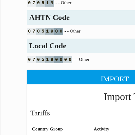
- - Other
0
7
0
5
1
9
AHTN Code
- - Other
0
7
0
5
1
9
0
0
Local Code
- - Other
0
7
0
5
1
9
0
0
0
0
IMPORT
Import 
Tariffs
Country Group
Activity