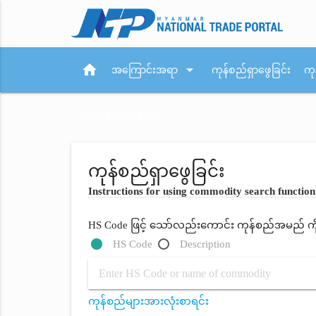
home
arrow_drop_down
အကြောင်းအရာ
ကုန်စည်ရှာဖွေခြင်း
ကု
arrow_drop_down
ပြည်ပစည်းမျဉ်းများ
ကုန်စည်ရှာဖွေခြင်း
Instructions for using commodity search function
HS Code ဖြင့် သော်လည်းကောင်း ကုန်စည်အမည် ကိုရိ
HS Code
Description
ကုန်စည်များအားလုံးစာရင်း