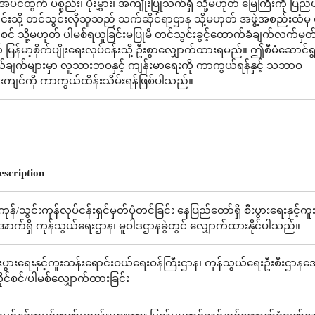
ပင်ထွက် ပစ္စည်း၊ ပိုးမွှား၊ အကျိုးပြုသက်ရှိ သို့မဟုတ် မြေကြီးကို ပြည်
င်းသို့ တင်သွင်းလိုသူသည် သက်ဆိုင်ရာဌာန သို့မဟုတ် အဖွဲ့အစည်းထံမှ
ုင်စင် သို့မဟုတ် ပါမစ်ရယူခြင်းမပြုမီ တင်သွင်းခွင့်ထောက်ခံချက်လက်မှတ်
မြန်မာ့စိုက်ပျိုးရေးလုပ်ငန်းသို့ ဦးစွာလျှောက်ထားရမည်။ ဤစီမံဆောင်ရ
်ချက်များမှာ လူသားဘဝနှင့် ကျန်းမာရေးကို ကာကွယ်ရန်နှင့် သဘာဝ
းကျင်ကို ကာကွယ်ထိန်းသိမ်းရန်ဖြစ်ပါသည်။
escription
ု့ကုန်/သွင်းကုန်လုပ်ငန်းရှင်မှတ်ပုံတင်ခြင်း နေပြည်တော်ရှိ စီးပွားရေးနှင
ောက်ရှိ ကုန်သွယ်ရေးဌာန၊ မူဝါဒဌာနခွဲတွင် လျှောက်ထားနိုင်ပါသည်။
ီးပွားရေးနှင့်ကူးသန်းရောင်းဝယ်ရေးဝန်ကြီးဌာန၊ ကုန်သွယ်ရေးဦးစီးဌာနအောက
ိုင်စင်/ပါမစ်လျှောက်ထားခြင်း