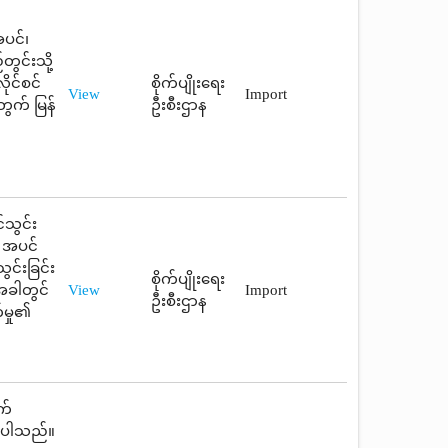
ပင်၊
တွင်းသို့
ုင်စင်
စိုက်ပျိုးရေး
View
Import
တွက် မြန်
ဦးစီးဌာန
်သွင်း
၊ အပင်
ွင်းခြင်း
စိုက်ပျိုးရေး
အခါတွင်
View
Import
ဦးစီးဌာန
်မှု၏
က်
ားပါသည်။