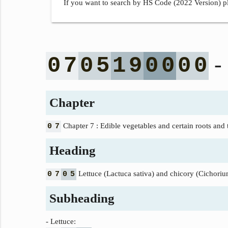
If you want to search by HS Code (2022 Version) pl
- 
0
7
0
5
1
9
0
0
0
0
Chapter
Chapter 7 : Edible vegetables and certain roots and 
0
7
Heading
Lettuce (Lactuca sativa) and chicory (Cichorium 
0
7
0
5
Subheading
- Lettuce: