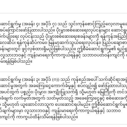
ောင်ရွက်မှု (အခန်း ၄၊ အပိုဒ် ၇) သည် သွင်းကုန်စောင့်ကြည့်လေ့လာမှုဆ
ုအပ်ကြောင်းဖော်ပြထားပါသည်။ ပိုးမွှားစစ်ဆေးရေးလုပ်ငန်းများ ဆောင်ရွက်
စိုက်ပျိုးရေး လုပ်ငန်းသည် ပိုးမွှားစစ်ဆေးရေးစခန်းများကို ရန်ကုန်အပြည
ာလေဆိပ်၊ ရန်ကုန်ဆိပ်ကမ်း၊ မြန်မာ့ဆက်သွယ်ရေးလုပ်ငန်း၊ ပြည်ပချောစာပို
န်းများတွင် ဖွင့်လှစ်ထားရှိမည်ဖြစ်ပါသည်။ ဤစီမံဆောင်ရွက်မှု၏ ရည်
ာ လူသားဘဝနှင့် ကျန်းမာရေးကိုကာကွယ်ရန်နှင့် သဘာဝပတ်ဝန်းကျင်ကိ
ိမ်းရန်ဖြစ်ပါသည်။
ောင်ရွက်မှု (အခန်း ၃၊ အပိုဒ် (ဂ)) သည် ကုန်စည်အပေါ် သက်ဆိုင်ရာအဖွ
်ဆောင်မှုအတွက် အခကြေးငွေကောက်ခံမှုနှင့် စပ်လျဉ်း၍ ဖော်ပြထားပါသ
ပင်ထွက် ပစ္စည်း၊ ပိုးမွှား၊ အကျိုးပြုသက်ရှိ သို့မဟုတ် မြေကြီးကို တင်သွင
ခံချက် လက်မှတ်အတွက် သတ်မှတ်သည့် အခေကြေးငွေနှင့် စစ်ဆေးခကိ
သူ သို့မဟုတ် ယူဆောင်လာသူက ပေးဆောင်ရပါမည်။ ဤစီမံဆောင်ရွက်မှ
်ချက်များမှာ လူသားဘဝနှင့် ကျန်းမာရေးကိုကာကွယ်ရန်နှင့် သဘာဝ
းကျင်ကို ကာကွယ်ထိန်းသိမ်းရန်ဖြစ်ပါသည်။