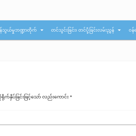
arrow_drop_down
arrow_drop_down
န်သွယ်မှုဘဏ္ဍာတိုက်
တင်သွင်းခြင်း၊ တင်ပို့ခြင်းလမ်းညွှန်
ဝန်
ုက်နှိပ်ခြင်းဖြင့်သော် လည်းကောင်း *