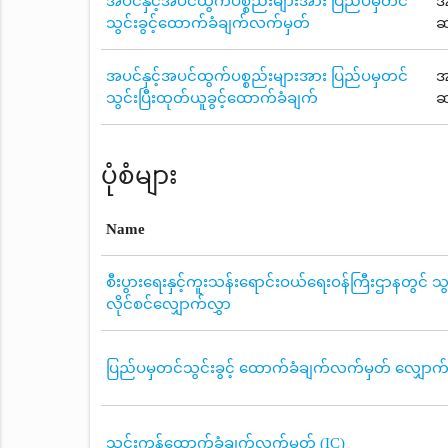
အပင်နှင့်အပင်ထွက်ပစ္စည်းများအား ပြည်ပမှတင်
အ
သွင်းခွင့်ထောက်ခံချက်လက်မှတ်
ဆ
အပင်နှင့်အပင်ထွက်ပစ္စည်းများအား ပြည်ပမှတင်
အ
သွင်းပြီးထုတ်ယူခွင့်ထောက်ခံချက်
ဆ
ပုံစံများ
Name
စီးပွားရေးနှင့်ကူးသန်းရောင်းဝယ်ရေးဝန်ကြီးဌာနတွင် သွ
လိုင်စင်လျှောက်လွှာ
ပြည်ပမှတင်သွင်းခွင့် ထောက်ခံချက်လက်မှတ် လျှောက်လ
သွင်းကုန်ထောက်ခံချက်လက်မှတ် (IC)