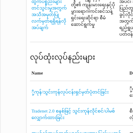
ထွက်ပစ္စည်းများ
အပင်၊ အ
တို့၏ ကျန်းမားရေးနှင့်ပို
တင်သွင်းမှုအတွက်
ပြည်တွ
မွှားရောဂါကင်းစင်သန့်
အသိအမှတ်ပြု
ခွင့်လိ
ရှင်းရေးဆိုင်ရာ စီမံ
လက်မှတ်ရရှိရန်လို
အတွက် 
ဆောင်ရွက်မှု
အပ်ချက်
ရည်ရွယ
ပတ်ဝန်
လုပ်ထုံးလုပ်နည်းများ
Name
D
ိ
ို့ကုန်/သွင်းကုန်လုပ်ငန်းရှင်မှတ်ပုံတင်ခြင်း
အ
Tradenet 2.0 စနစ်ဖြင့် သွင်းကုန်လိုင်စင်/ပါမစ်
စ
လျှောက်ထားခြင်း
လ