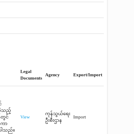
Legal
Agency
Export/Import
Documents
်
ုသည့်
ကုန်သွယ်ရေး
နတွင်
View
Import
ဦးစီးဌာန
ံတကာ
်ပါသည်။