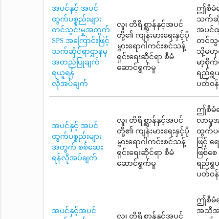
အပင်နှင့် အပင်
ဤစီမံဆ
ထွက်ပစ္စည်းများ
သက်ဆိ
လူ၊ တိရိစ္ဆာန်နှင့်အပင်
တင်သွင်းမှုအတွက်
အပင်ထွက
တို့၏ ကျန်းမားရေးနှင့်ပို
SPS အကြောင်းဖြင့်
တင်သွင
မွှားရောဂါကင်းစင်သန့်
သက်ဆိုင်ရာဌာနမှ
သို့မဟ
ရှင်းရေးဆိုင်ရာ စီမံ
အတည်ပြုချက်
မာ့စို
ဆောင်ရွက်မှု
ရယူရန်
ရည်ရွယ
လိုအပ်ချက်
ပတ်ဝန်
ဤစီမံဆ
လူ၊ တိရိစ္ဆာန်နှင့်အပင်
လာမှုအ
အပင်နှင့် အပင်
တို့၏ ကျန်းမားရေးနှင့်ပို
ထွက်ပစ္
ထွက်ပစ္စည်းများ
မွှားရောဂါကင်းစင်သန့်
ဖြင့် 
အတွက် စစ်ဆေး
ရှင်းရေးဆိုင်ရာ စီမံ
ဖြစ်စေ
ရန်လိုအပ်ချက်
ဆောင်ရွက်မှု
ရည်ရွယ
ပတ်ဝန်
ဤစီမံဆ
အပင်နှင့်အပင်
အသိအမှ
လူ၊ တိရိစ္ဆာန်နှင့်အပင်