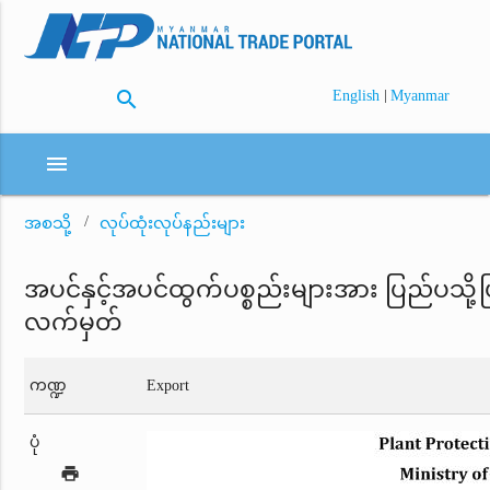
search
|
English
Myanmar
menu
အစသို့
လုပ်ထုံးလုပ်နည်းများ
အပင်နှင့်အပင်ထွက်ပစ္စည်းများအား ပြည်ပသို့ပြ
လက်မှတ်
ကဏ္ဍ
Export
ပုံ
print