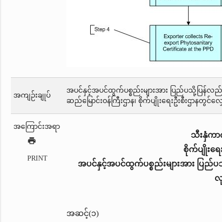
အပင်နှင့်အပင်ထွက်ပစ္စည်းများအား ပြည်ပသို့ပြန်လည်တင်
အကျဉ်းချုပ်
ဆည်မြောင်းဝန်ကြီးဌာန၊ စိုက်ပျိုးရေးဦးစီးဌာနတွင်လျ
အကြောင်းအရာ
သီးနှံကာ
print
စိုက်ပျိုးရ
PRINT
အပင်နှင့်အပင်ထွက်ပစ္စည်းများအား ပြည်ပသို
လ
အဆင့်(၁)