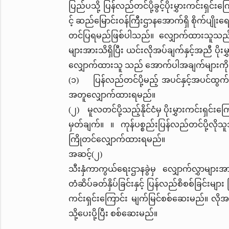
ပြည်ပသို့ ပြန်လည်တင်ပို့ခွင့်ပိုးမွှားကင်းရ
င့် ဆည်မြောင်းဝန်ကြီးဌာနအောက်ရှိ စိုက်ပျိုး
တင်ပြရမည်ဖြစ်ပါသည်။ လျှောက်ထားသူသည် မိမ
များအားသိရှိပြီး ယင်းလိုအပ်ချက်နှင့်အညီ 
လျှောက်ထားသူ သည် အောက်ပါအချက်များကို 
(၁) ပြန်လည်တင်ပို့မည့် အပင်နှင့်အပင်ထွက
အတူလျှောက်ထားရမည်။
(၂) မူလတင်ပို့သည့်နိုင်ငံမှ ပိုးမွှားကင်းရှင
မှတ်ချက်။ ။ ကုန်ပစ္စည်းပြန်လည်တင်ပို့လိ
ကြိုတင်လျှောက်ထားရမည်။
အဆင့်(၂)
သီးနှံကာကွယ်ရေးဌာနခွဲမှ လျှောက်လွှာများအားလ
တံဆိပ်ခတ်နှိပ်ခြင်းနှင့် ပြန်လည်စိစစ်ခြင်းမျ
ကင်းရှင်းကြောင်း မျက်မြင်စစ်ဆေးမည်။ လိုအပ်
သို့ပေးပို့ပြီး စစ်ဆေးမည်။