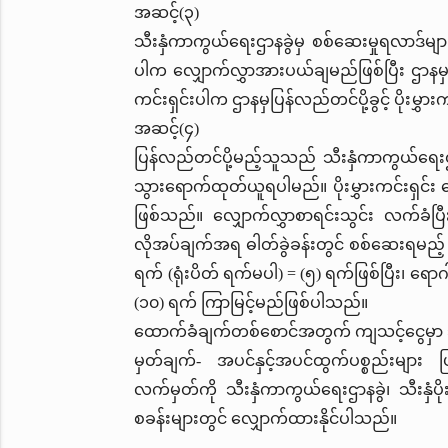
အဆင့်(၃)
သီးနှံကာကွယ်ရေးဌာနခွဲမှ စစ်ဆေးမှုရလာဒ်များ
ပါက လျှောက်လွှာအားပယ်ချမည်ဖြစ်ပြီး ဌာနမှ 
ကင်းရှင်းပါက ဌာနမှပြန်လည်တင်ပို့ခွင့် ပိုး
အဆင့်(၄)
ပြန်လည်တင်ပို့မည့်သူသည် သီးနှံကာကွယ်ရေးဌာန
သွားရောက်ထုတ်ယူရပါမည်။ ပိုးမွှားကင်းရှင်း
ဖြစ်သည်။ လျှောက်လွှာစာရင်းသွင်း လက်ခံပြီးချ
လိုအပ်ချက်အရ ဓါတ်ခွဲခန်းတွင် စစ်ဆေးရမည့် ပိုး
ရက် (ရုံးပိတ် ရက်မပါ) = (၅) ရက်ဖြစ်ပြီး၊ ရောဂါ
(၁၀) ရက် ကြာမြင့်မည်ဖြစ်ပါသည်။
ထောက်ခံချက်တစ်စောင်အတွက် ကျသင့်ငွေမှာ
မှတ်ချက်- အပင်နှင့်အပင်ထွက်ပစ္စည်းများ ပ
လက်မှတ်ကို သီးနှံကာကွယ်ရေးဌာနခွဲ၊ သီးနှံပိုးမ
စခန်းများတွင် လျှောက်ထားနိုင်ပါသည်။