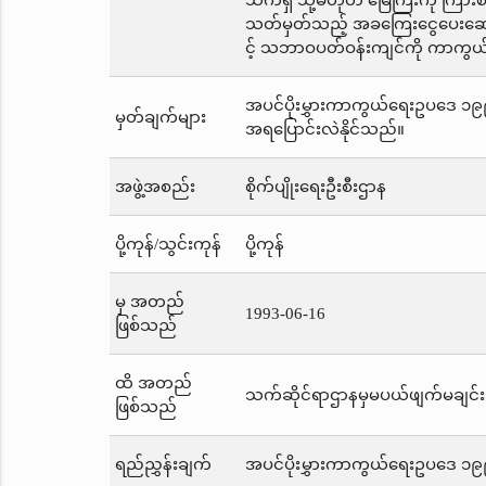
သက်ရှိ သို့မဟုတ် မြေကြီးကို ကြားစခ
သတ်မှတ်သည့် အခကြေးငွေပေးဆောင်
င့် သဘာဝပတ်ဝန်းကျင်ကို ကာကွယ်
အပင်ပိုးမွှားကာကွယ်ရေးဥပဒေ ၁၉၉၃
မှတ်ချက်များ
အရပြောင်းလဲနိုင်သည်။
အဖွဲ့အစည်း
စိုက်ပျိုးရေးဦးစီးဌာန
ပို့ကုန်/သွင်းကုန်
ပို့ကုန်
မှ အတည်
1993-06-16
ဖြစ်သည်
ထိ အတည်
သက်ဆိုင်ရာဌာနမှမပယ်ဖျက်မချင်း
ဖြစ်သည်
ရည်ညွှန်းချက်
အပင်ပိုးမွှားကာကွယ်ရေးဥပဒေ ၁