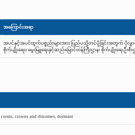
အကြောင်းအရာ
အပင်နှင့်အပင်ထွက်ပစ္စည်းများအား ပြည်ပသို့တင်ပို့ခြင်းအတွက် ပိုး
စိုက်ပျိုးရေး၊ မွေးမြူရေးနှင့်ဆည်မြောင်းဝန်ကြီးဌာန၊ စိုက်ပျိုးရေးဦး
s, corms, crowns and rhizomes, dormant