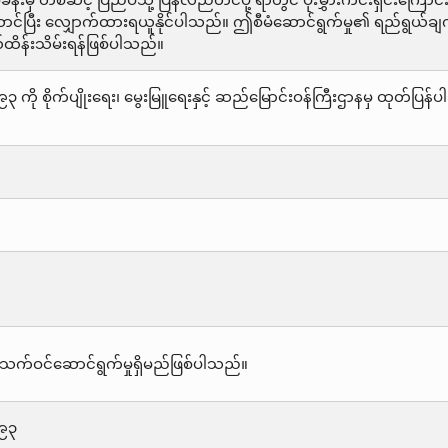
န်းမှ တစ်ဆင့် ပြည်ပသို့ ပြန်လည်တင်ပို့ ရာတွင် ပိုးမွှားကင်းရှင်းကြောင်
ပြီး လျှောက်ထားရယူနိုင်ပါသည်။ ဤစီမံဆောင်ရွက်မှု၏ ရည်ရွယ်ချက်
ထိန်းသိမ်းရန်ဖြစ်ပါသည်။
 ကို စိုက်ပျိုးရေး၊ မွေးမြူရေးနှင့် ဆည်မြောင်းဝန်ကြီးဌာနမှ ထုတ်ပ
သက်ဝင်ဆောင်ရွက်မှုရှိမည်ဖြစ်ပါသည်။
၉၉၃