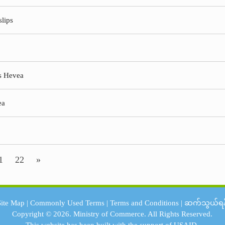
slips
s Hevea
ea
1
22
»
Site Map
|
Commonly Used Terms
|
Terms and Conditions
|
ဆက်သွယ်ရန
Copyright © 2026.
Ministry of Commerce.
All Rights Reserved.