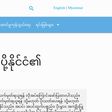
search
|
English
Myanmar
arrow_drop_down
ဆောင်မှုကုန်သွယ်ရေး
ရင်းမြစ်များ
့နိုင်ငံ၏
ှတ်ပြုလက်မှတ်ရယူရန် လိုအပ်ကြောင်းဖော်ပြထားပါသည်။
်းလက်မှတ်ရယူရန် သို့မဟုတ် ပိုးသတ်ပေးရန် သို့မဟုတ်
ုင်သည်။ အပင်၊ အပင်ထွက်ပစ္စည်း၊ ပိုးမွှား၊ အကျိုးပြု