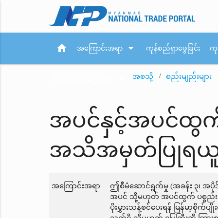
home
arrow_drop_down
အကြောင်းအရာ
ကုန်စည်ရှာဖွေခြင်း
ကု
အစသို့
စည်းမျည်းများ
arrow_drop_down
ပြည်ပစည်းမျဉ်းများ
အပင်နှင့်အပင်ထွက်
အသိအမှတ်ပြုရယူရ
အကြောင်းအရာ
ဤစီမံဆောင်ရွက်မှု (အခန်း ၃၊ အပို
အပင် သို့မဟုတ် အပင်ထွက် ပစ္စည်းကိ
ပိုးမွှားသန့်စင်ပေးရန် မြန်မာ့စို