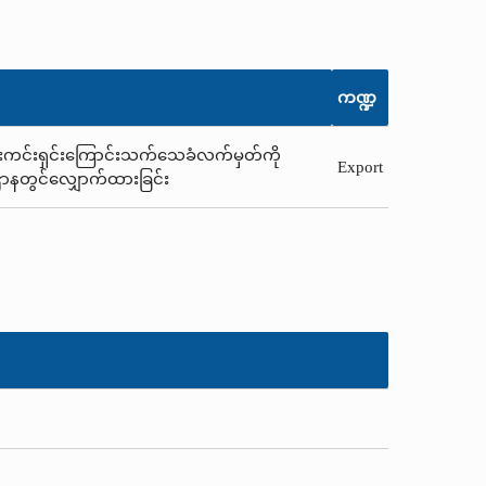
ကဏ္ဍ
မွှားကင်းရှင်းကြောင်းသက်သေခံလက်မှတ်ကို
Export
စီးဌာနတွင်လျှောက်ထားခြင်း