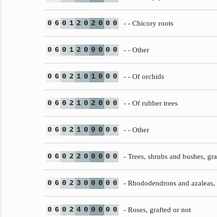
0
6
0
1
2
0
2
0
0
0
- - Chicory roots
0
6
0
1
2
0
9
0
0
0
- - Other
0
6
0
2
1
0
1
0
0
0
- - Of orchids
0
6
0
2
1
0
2
0
0
0
- - Of rubber trees
0
6
0
2
1
0
9
0
0
0
- - Other
0
6
0
2
2
0
0
0
0
0
- Trees, shrubs and bushes, gra
0
6
0
2
3
0
0
0
0
0
- Rhododendrons and azaleas, 
0
6
0
2
4
0
0
0
0
0
- Roses, grafted or not