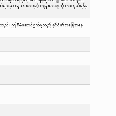
းလက်မှတ် ရယူလိုပါက မြန်မာ့စိုက်ပျိုးရေးလုပ်ငန်းသို့
များမှာ လူသားဘဝနှင့် ကျန်းမာရေးကို ကာကွယ်ရန်နှ
ြန်ပါသည်။ ဤစီမံဆောင်ရွက်မှုသည် နိုင်ငံ၏အခြေအနေ