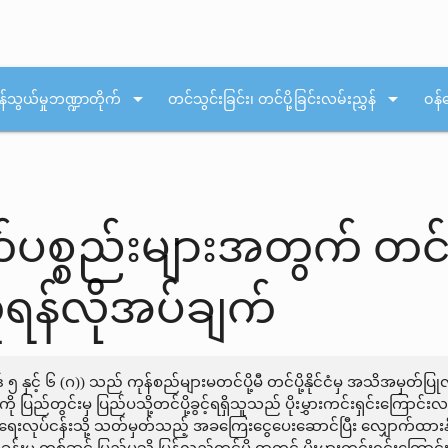
arrow_drop_down
arrow_drop_down
န်သွယ်မှုဘဏ္ဍာတိုက်
တင်သွင်းခြင်း၊ တင်ပို့ခြင်းလမ်းညွှန်
ဝန်
ပစ္စည်းများအတွက် တင်ပို
န်လိုအပ်ချက်
ဒ် ၅ နှင့် ၆ (ဂ)) သည် ကုန်စည်များမတင်ပို့မီ တင်ပို့နိုင်ငံမှ အသိအမ
ု ပြည်တွင်းမှ ပြည်ပသို့တင်ပို့ခွင့်ရရှိသူသည် ပိုးမွှားကင်းရှင်းကြောင
က်ပျိုးရေးလုပ်ငန်းသို့ သတ်မှတ်သည့် အခကြေးငွေပေးဆောင်ပြီး လျှောက်ထားနိ