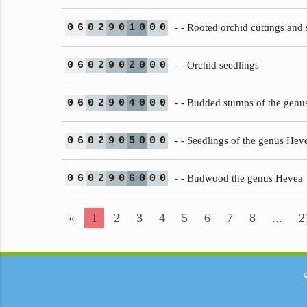
0
6
0
2
9
0
1
0
0
0
- - Rooted orchid cuttings and 
0
6
0
2
9
0
2
0
0
0
- - Orchid seedlings
0
6
0
2
9
0
4
0
0
0
- - Budded stumps of the genu
0
6
0
2
9
0
5
0
0
0
- - Seedlings of the genus Hev
0
6
0
2
9
0
6
0
0
0
- - Budwood the genus Hevea
«
1
2
3
4
5
6
7
8
...
2