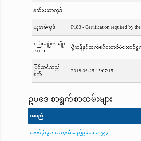
နည်းပညာကုဒ်
ယူအမ်ကုဒ်
P183 - Certification required by th
စည်းမျဉ်းအမျိုး
ပို့ကုန်နှင့်ဆက်စပ်သောစီမံဆောင်ရွက
အစား
ပြင်ဆင်သည့်
2018-06-25 17:07:15
ရက်
ဥပဒေ စာရွက်စာတမ်းများ
အမည်
အပင်ပိုးမွှားကာကွယ်သည့်ဥပဒေ ၁၉၉၃