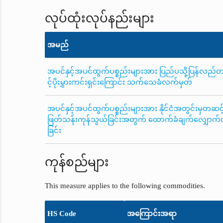
လုပ်ထုံးလုပ်နည်းများ
အမည်
အပင်နှင့်အပင်ထွက်ပစ္စည်းများအား ပြည်ပသို့ပြန်လည်တင်ပ
င့်ပိုးမွှားကင်းရှင်းကြောင်း သက်သေခံလက်မှတ်
အပင်နှင့်အပင်ထွက်ပစ္စည်းများအား နိုင်ငံအတွင်းမှတဆင်
ဖြတ်သန်းကုန်သွယ်ခြင်းအတွက် ထောက်ခံချက်လျှောက်
ခြင်း
ကုန်စည်များ
This measure applies to the following commodities.
HS Code
အကြောင်းအရာ