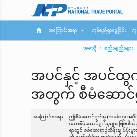
home
arrow_drop_down
အကြောင်းအရာ
ကုန်စည်ရှာဖွေခြင်း
ကု
အစသို့
စည်းမျည်းများ
arrow_drop_down
ပြည်ပစည်းမျဉ်းများ
အပင်နှင့် အပင်ထွက
အတွက် စီမံဆောင်ရွ
အကြောင်းအရာ
ဤစီမံဆောင်ရွက်မှု (အခန်း ၃၊ အပို
သောစီမံဆောင်ရွက်မှုများ ဖြစ်ပါသည်
ရာတွင် စစ်ဆေးရာ၌ထိန်းချုပ်ပိုးမွှား