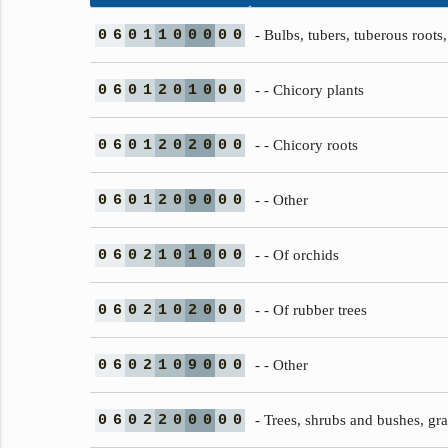
0
6
0
1
1
0
0
0
0
0
- Bulbs, tubers, tuberous root
0
6
0
1
2
0
1
0
0
0
- - Chicory plants
0
6
0
1
2
0
2
0
0
0
- - Chicory roots
0
6
0
1
2
0
9
0
0
0
- - Other
0
6
0
2
1
0
1
0
0
0
- - Of orchids
0
6
0
2
1
0
2
0
0
0
- - Of rubber trees
0
6
0
2
1
0
9
0
0
0
- - Other
0
6
0
2
2
0
0
0
0
0
- Trees, shrubs and bushes, gra