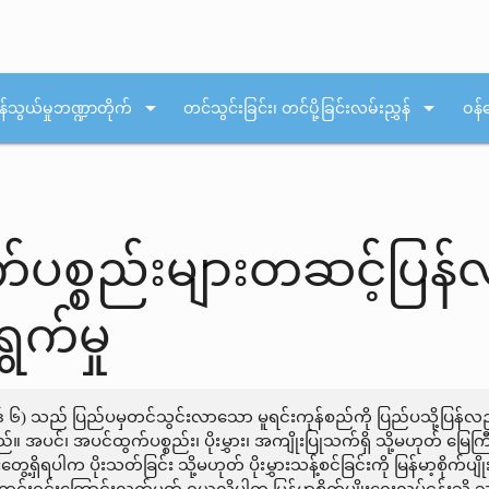
arrow_drop_down
arrow_drop_down
န်သွယ်မှုဘဏ္ဍာတိုက်
တင်သွင်းခြင်း၊ တင်ပို့ခြင်းလမ်းညွှန်
ဝန်
်ပစ္စည်းများတဆင့်ပြန်လည
က်မှု
ဒ် ၆) သည် ပြည်ပမှတင်သွင်းလာသော မူရင်းကုန်စည်ကို ပြည်ပသို့ပြန်လည်တင
။ အပင်၊ အပင်ထွက်ပစ္စည်း၊ ပိုးမွှား၊ အကျိုးပြုသက်ရှိ သို့မဟုတ် မြေကြီ
တွေ့ရှိရပါက ပိုးသတ်ခြင်း သို့မဟုတ် ပိုးမွှားသန့်စင်ခြင်းကို မြန်မာ့စိုက