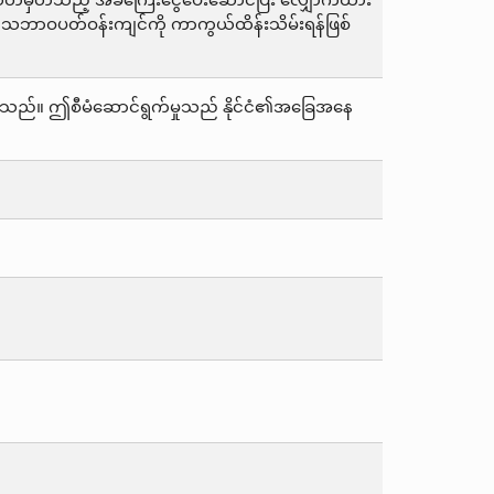
သို့ သတ်မှတ်သည့် အခကြေးငွေပေးဆောင်ပြီး လျှောက်ထား
့် သဘာဝပတ်ဝန်းကျင်ကို ကာကွယ်ထိန်းသိမ်းရန်ဖြစ်
ြန်ပါသည်။ ဤစီမံဆောင်ရွက်မှုသည် နိုင်ငံ၏အခြေအနေ