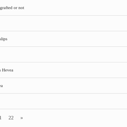
grafted or not
slips
s Hevea
ea
1
22
»