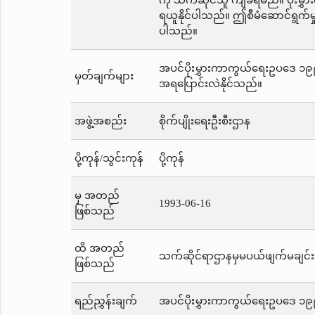
ကို သက်ဆိုင်သူ ကျခံရမည်။ ပိုးမွ
ရယူနိုင်ပါသည်။ ဤစီမံဆောင်ရွက်မ
ပါသည်။
အပင်ပိုးမွှားကာကွယ်ရေးဥပဒေ ၁၉၉၃
မှတ်ချက်များ
အရပြောင်းလဲနိုင်သည်။
အဖွဲ့အစည်း
စိုက်ပျိုးရေးဦးစီးဌာန
ပို့ကုန်/သွင်းကုန်
ပို့ကုန်
မှ အတည်
1993-06-16
ဖြစ်သည်
ထိ အတည်
သက်ဆိုင်ရာဌာနမှမပယ်ဖျက်မချင်း
ဖြစ်သည်
ရည်ညွှန်းချက်
အပင်ပိုးမွှားကာကွယ်ရေးဥပဒေ ၁