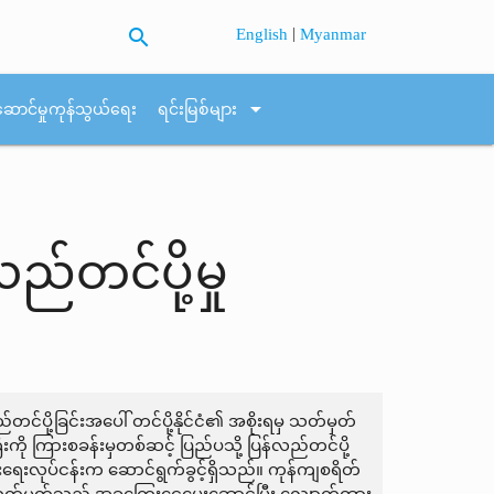
search
|
English
Myanmar
arrow_drop_down
ဆောင်မှုကုန်သွယ်ရေး
ရင်းမြစ်များ
်တင်ပို့မှု
်ပို့ခြင်းအပေါ် တင်ပို့နိုင်ငံ၏ အစိုးရမှ သတ်မှတ်
းကို ကြားစခန်းမှတစ်ဆင့် ပြည်ပသို့ ပြန်လည်တင်ပို့
်ပျိုးရေးလုပ်ငန်းက ဆောင်ရွက်ခွင့်ရှိသည်။ ကုန်ကျစရိတ်