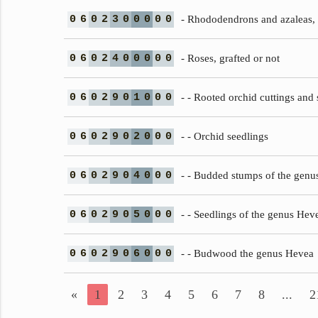
0
6
0
2
3
0
0
0
0
0
- Rhododendrons and azaleas, 
0
6
0
2
4
0
0
0
0
0
- Roses, grafted or not
0
6
0
2
9
0
1
0
0
0
- - Rooted orchid cuttings and 
0
6
0
2
9
0
2
0
0
0
- - Orchid seedlings
0
6
0
2
9
0
4
0
0
0
- - Budded stumps of the genu
0
6
0
2
9
0
5
0
0
0
- - Seedlings of the genus Hev
0
6
0
2
9
0
6
0
0
0
- - Budwood the genus Hevea
«
1
2
3
4
5
6
7
8
...
2