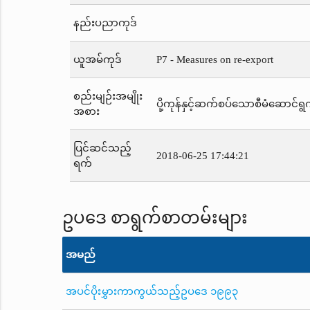
နည်းပညာကုဒ်
ယူအမ်ကုဒ်
P7 - Measures on re-export
စည်းမျဉ်းအမျိုး
ပို့ကုန်နှင့်ဆက်စပ်သောစီမံဆောင်ရွက
အစား
ပြင်ဆင်သည့်
2018-06-25 17:44:21
ရက်
ဥပဒေ စာရွက်စာတမ်းများ
အမည်
အပင်ပိုးမွှားကာကွယ်သည့်ဥပဒေ ၁၉၉၃