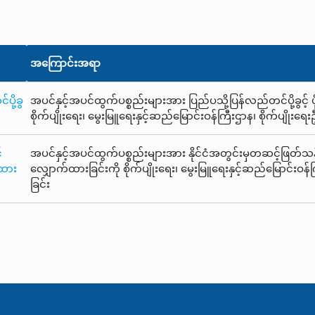
အကြောင်းအရာ
ို့ခွ
အပင်နှင့်အပင်ထွက်ပစ္စည်းများအား ပြည်ပသို့ပြန်လည်တင်ပို့ခွင့်
စိုက်ပျိုးရေး၊ မွေးမြူရေးနှင့်ဆည်မြောင်းဝန်ကြီးဌာန၊ စိုက်ပျိုး
့
အပင်နှင့်အပင်ထွက်ပစ္စည်းများအား နိုင်ငံအတွင်းမှတဆင့်ဖြတ်
ထား
လျှောက်ထားခြင်းကို စိုက်ပျိုးရေး၊ မွေးမြူရေးနှင့်ဆည်မြောင်းဝန
ခြင်း