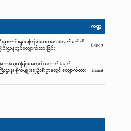
ကဏ္ဍ
 ပိုးမွှားကင်းရှင်းကြောင်းသက်သေခံလက်မှတ်ကို
Export
ရေးဦးစီးဌာနတွင်လျှောက်ထားခြင်း
သန်းကုန်သွယ်ခြင်းအတွက် ထောက်ခံချက်
်ကြီးဌာန၊ စိုက်ပျိုးရေးဦးစီးဌာနတွင် လျှောက်ထား
Transit