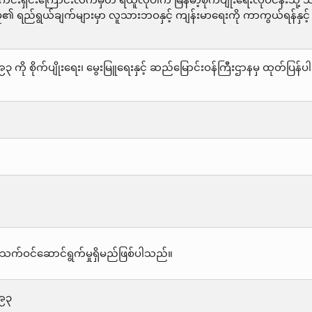
ှားကင်းရှင်းကြောင်းလက်မှတ် ရယူလိုပါက မြန်မာ့စိုက်ပျိုးရေးလုပ်ငန်း
ှု၏ ရည်ရွယ်ချက်များမှာ လူသားဘဝနှင့် ကျန်းမာရေးကို ကာကွယ်ရန်နှင
 ကို စိုက်ပျိုးရေး၊ မွေးမြူရေးနှင့် ဆည်မြောင်းဝန်ကြီးဌာနမှ ထုတ်ပ
သက်ဝင်ဆောင်ရွက်မှုရှိမည်ဖြစ်ပါသည်။
၉၉၃