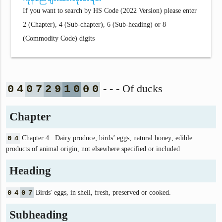
If you want to search by HS Code (2022 Version) please enter
2 (Chapter), 4 (Sub-chapter), 6 (Sub-heading) or 8
(Commodity Code) digits
- - - Of ducks
0
4
0
7
2
9
1
0
0
0
Chapter
0
4
Chapter 4 : Dairy produce; birds’ eggs; natural honey; edible
products of animal origin, not elsewhere specified or included
Heading
0
4
0
7
Birds' eggs, in shell, fresh, preserved or cooked.
Subheading