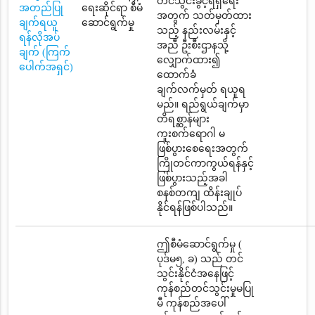
တင်သွင်းခွင့်ရရှိရေး
အတည်ပြု
ရေးဆိုင်ရာ စီမံ
အတွက် သတ်မှတ်ထား
ချက်ရယူ
ဆောင်ရွက်မှု
သည့် နည်းလမ်းနှင့်
ရန်လိုအပ်
အညီ ဦးစီးဌာနသို့
ချက် (ကြက်
လျှောက်ထား၍
ပေါက်အရှင်)
ထောက်ခံ
ချက်လက်မှတ် ရယူရ
မည်။ ရည်ရွယ်ချက်မှာ
တိရစ္ဆာန်များ
ကူးစက်ရောဂါ မ
ဖြစ်ပွားစေရေးအတွက်
ကြိုတင်ကာကွယ်ရန်နှင့်
ဖြစ်ပွားသည့်အခါ
စနစ်တကျ ထိန်းချုပ်
နိုင်ရန်ဖြစ်ပါသည်။
ဤစီမံဆောင်ရွက်မှု (
ပုဒ်မ၅, ခ) သည် တင်
သွင်းနိုင်ငံအနေဖြင့်
ကုန်စည်တင်သွင်းမှုမပြု
မီ ကုန်စည်အပေါ်