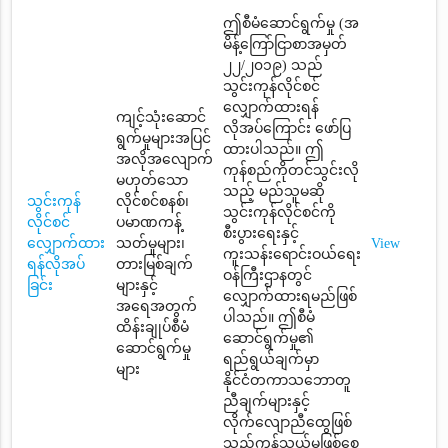
ဤစီမံဆောင်ရွက်မှု (အ
မိန့်ကြော်ငြာစာအမှတ်
၂၂/၂၀၁၉) သည်
သွင်းကုန်လိုင်စင်
လျှောက်ထားရန်
ကျင့်သုံးဆောင်
လိုအပ်ကြောင်း ဖော်ပြ
ရွက်မှုများအပြင်
ထားပါသည်။ ဤ
အလိုအလျောက်
ကုန်စည်ကိုတင်သွင်းလို
မဟုတ်သော
သည့် မည်သူမဆို
သွင်းကုန်
လိုင်စင်စနစ်၊
သွင်းကုန်လိုင်စင်ကို
လိုင်စင်
ပမာဏကန့်
စီးပွားရေးနှင့်
လျှောက်ထား
သတ်မှုများ၊
View
ကူးသန်းရောင်းဝယ်ရေး
ရန်လိုအပ်
တားမြစ်ချက်
ဝန်ကြီးဌာနတွင်
ခြင်း
များနှင့်
လျှောက်ထားရမည်ဖြစ်
အရေအတွက်
ပါသည်။ ဤစီမံ
ထိန်းချုပ်စီမံ
ဆောင်ရွက်မှု၏
ဆောင်ရွက်မှု
ရည်ရွယ်ချက်မှာ
များ
နိုင်ငံတကာသဘောတူ
ညီချက်များနှင့်
လိုက်လျောညီထွေဖြစ်
သည့်ကုန်သွယ်မှုဖြစ်စေ