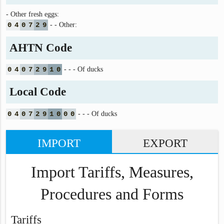
- Other fresh eggs:
0
4
0
7
2
9
- - Other:
AHTN Code
0
4
0
7
2
9
1
0
- - - Of ducks
Local Code
0
4
0
7
2
9
1
0
0
0
- - - Of ducks
IMPORT
EXPORT
Import Tariffs, Measures,
Procedures and Forms
Tariffs