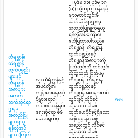
၂၊ ပုဒ်မ ၁၁၊ ပုဒ်မ ၁၈
(ခ)) တို့သည် ကုန်စည်
များမတင်သွင်းမီ
သက်ဆိုင်ရာဌာနမှ
အတည်ပြုချက်ရယူ
ရန်လိုအပ်ကြောင်း
ဖော်ပြထားပါသည်။
တိရစ္ဆာန်၊ တိရစ္ဆာန်
ထွက်ပစ္စည်းနှင့်
တိရစ္ဆာန်၊
တိရစ္ဆာန်အစာများကို
တိရစ္ဆာန်
ပြည်တွင်းသို့ တင်သွင်း
ထွက်ပစ္စည်း
လိုသူသည် ပြည်ပမှ
များနှင့်
လူ၊ တိရိစ္ဆာန်နှင့်
တိရစ္ဆာန်၊ တိရစ္ဆာန်
တိရစ္ဆာန်
အပင်တို့၏
ထွက်ပစ္စည်းနှင့်
အစာများ
ကျန်းမားရေးနှင့်
တိရစ္ဆာန်အစာများတင်
အတွက်
ပိုမွှားရောဂါ
သွင်းခွင့် လိုင်စင်
View
သက်ဆိုင်ရာ
ကင်းစင်သန့်ရှင်း
သို့မဟုတ် ပါမစ်
ဌာနမှ
ရေးဆိုင်ရာ စီမံ
ထုတ်ပေးပိုင်ခွင့်ရှိသော
အတည်ပြု
ဆောင်ရွက်မှု
အစိုးရဌာန၊ အဖွဲ့
ချက်ရယူ
အစည်းတွင် လိုင်စင်
ရန်လိုအပ်
သို့မဟုတ် ပါမစ်
ချက် (ကြက်