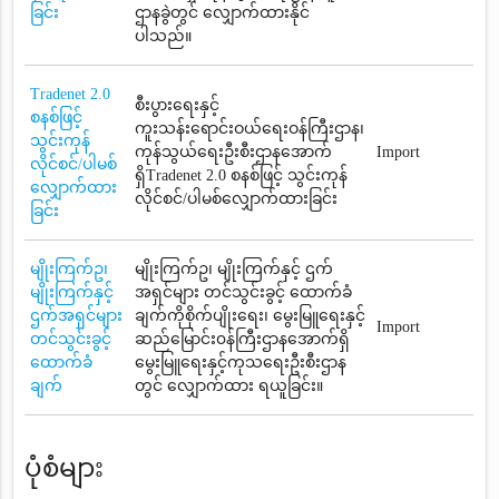
ခြင်း
ဌာနခွဲတွင် လျှောက်ထားနိုင်
ပါသည်။
Tradenet 2.0
စီးပွားရေးနှင့်
စနစ်ဖြင့်
ကူးသန်းရောင်းဝယ်ရေးဝန်ကြီးဌာန၊
သွင်းကုန်
ကုန်သွယ်ရေးဦးစီးဌာနအောက်
Import
လိုင်စင်/ပါမစ်
ရှိTradenet 2.0 စနစ်ဖြင့် သွင်းကုန်
လျှောက်ထား
လိုင်စင်/ပါမစ်လျှောက်ထားခြင်း
ခြင်း
မျိုးကြက်ဥ၊
မျိုးကြက်ဥ၊ မျိုးကြက်နှင့် ဌက်
မျိုးကြက်နှင့်
အရှင်များ တင်သွင်းခွင့် ထောက်ခံ
ဌက်အရှင်များ
ချက်ကိုစိုက်ပျိုးရေး၊ မွေးမြူရေးနှင့်
Import
တင်သွင်းခွင့်
ဆည်မြောင်း၀န်ကြီးဌာနအောက်ရှိ
ထောက်ခံ
မွေးမြူရေးနှင့်ကုသရေးဦးစီးဌာန
ချက်
တွင် လျှောက်ထား ရယူခြင်း။
ပုံစံများ