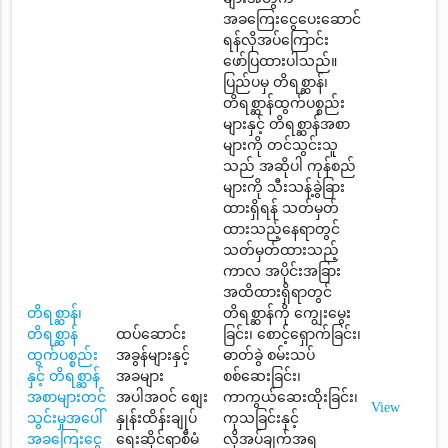
အခကြေးငွေပေးဆောင်
ရန်လိုအပ်ကြောင်း
ဖော်ပြထားပါသည်။
ပြည်ပမှ တိရစ္ဆာန်၊
တိရစ္ဆာန်ထွက်ပစ္စည်း
များနှင့် တိရစ္ဆာန်အစာ
များကို တင်သွင်းသူ
သည် အဆိုပါ ကုန်စည်
များကို သီးသန့်ခွဲခြား
ထားရှိရန် သတ်မှတ်
ထားသည့်နေရာတွင်
သတ်မှတ်ထားသည့်
ကာလ အပိုင်းအခြား
အထိထားရှိရာတွင်
တိရစ္ဆာန်၊
တိရစ္ဆာန်ကို ကျွေးမွေး
တိရစ္ဆာန်
ထပ်ဆောင်း
ခြင်း၊ စောင့်ရှောက်ခြင်း၊
ထွက်ပစ္စည်း
အခွန်များနှင့်
ဓာတ်ခွဲ စမ်းသပ်
နှင့် တိရစ္ဆာန်
အခများ
စစ်ဆေးခြင်း၊
အစာများတင်
အပါအဝင် စျေး
ကာကွယ်ဆေးထိုးခြင်း၊
View
သွင်းမှုအပေါ်
နှုန်းထိန်းချုပ်
ကုသခြင်းနှင့်
အခကြေးငွေ
ရေးဆိုင်ရာစီမံ
လိုအပ်ချက်အရ