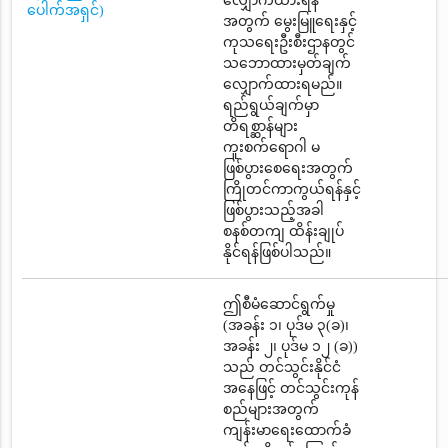
လျှောက်ထားရန်
ပေါက်အရှင်)
အတွက် မွေးမြူရေးနှင့်
ကုသရေးဦးစီးဌာနတွင်
သဘောထားမှတ်ချက်
လျှောက်ထားရမည်။
ရည်ရွယ်ချက်မှာ
တိရစ္ဆာန်များ
ကူးစက်ရောဂါ မ
ဖြစ်ပွားစေရေးအတွက်
ကြိုတင်ကာကွယ်ရန်နှင့်
ဖြစ်ပွားသည့်အခါ
စနစ်တကျ ထိန်းချုပ်
နိုင်ရန်ဖြစ်ပါသည်။
ဤစီမံဆောင်ရွက်မှု
(အခန်း ၁၊ ပုဒ်မ ၃(ခ)၊
အခန်း ၂၊ ပုဒ်မ ၁၂ (ခ))
သည် တင်သွင်းနိုင်ငံ
အနေဖြင့် တင်သွင်းကုန်
စည်များအတွက်
ကျန်းမာရေးထောက်ခံ