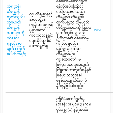
စစ်ဆေးမှုဆောင်ရွက်
တိရစ္ဆာန်၊
ရန်လိုအပ်ကြောင်း
တိရစ္ဆာန်
ဖော်ပြထားပါသည်။
လူ၊ တိရိစ္ဆာန်နှင့်
ထွက်ပစ္စည်း
တိရစ္ဆာန်၊ တိရစ္ဆာန်
အပင်တို့၏
သို့မဟုတ်
ထွက်ပစ္စည်း သို့မဟုတ်
ကျန်းမားရေးနှင့်
တိရစ္ဆာန်
တိရိစ္ဆာန်အစာကို ပြည်ပ
ပိုမွှားရောဂါ
View
အစာများကို
မှ တင်သွင်းသူသည်
ကင်းစင်သန့်ရှင်း
စစ်ဆေး
ဦးစီးဌာန၏ စစ်ဆေးမှု
ရေးဆိုင်ရာ စီမံ
ရန်လိုအပ်
ကို ခံယူရမည်။
ဆောင်ရွက်မှု
ချက် (ကြက်
ရည်ရွယ်ချက်မှာ
ပေါက်အရှင်)
တိရစ္ဆာန်များ
ကူးစက်ရောဂါ မ
ဖြစ်ပွားစေရေးအတွက်
ကြိုတင်ကာကွယ်ရန်နှင့်
ဖြစ်ပွားသည့်အခါ
စနစ်တကျ ထိန်းချုပ်
နိုင်ရန်ဖြစ်ပါသည်။
ဤစီမံဆောင်ရွက်မှု
(အခန်း ၁၊ ပုဒ်မ ၃ (က)၊
ပုဒ်မ ၉ (ခ) နှင့် အခန်း