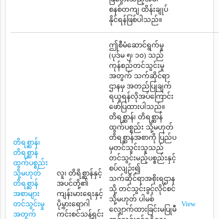
စနစ်တကျ ထိန်းချုပ်
နိုင်ရန်ဖြစ်ပါသည်။
ဤစီမံဆောင်ရွက်မှု
(ပုဒ်မ ၅၊ ၁၀) သည်
ကုန်စည်တင်သွင်းမှု
အတွက် သက်ဆိုင်ရာ
ဌာနမှ အတည်ပြုချက်
ရယူရန်လိုအပ်ကြောင်း
ဖော်ပြထားပါသည်။
တိရစ္ဆာန်၊ တိရစ္ဆာန်
ထွက်ပစ္စည်း သို့မဟုတ်
တိရစ္ဆာန်အစာကို ပြည်ပ
တိရစ္ဆာန်၊
မှတင်သွင်းသူသည်
တိရစ္ဆာန်
တင်သွင်းမည့်ပစ္စည်းနှင့်
ထွက်ပစ္စည်း
စပ်လျဉ်း၍
သို့မဟုတ်
လူ၊ တိရိစ္ဆာန်နှင့်
သက်ဆိုင်ရာအစိုးရဌာန
တိရစ္ဆာန်
အပင်တို့၏
သို့ တင်သွင်းခွင့်လိုင်စင်
အစာများ
ကျန်းမားရေးနှင့်
သို့မဟုတ် ပါမစ်
တင်သွင်းမှု
ပိုမွှားရောဂါ
View
လျှောက်ထားခြင်းမပြုမီ
အတွက်
ကင်းစင်သန့်ရှင်း