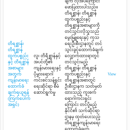
ချက် လိုအပ်ကြောင်း
ဖောပြထားပါသည်။
တိရစ္ဆာန်၊ တိရစ္ဆာန်
ထွက်ပစ္စည်းနှင့်
တိရစ္ဆာန်အစာများကို
တင်သွင်းလိုသူသည်
မွေးမြူရေးနှင့် ကုသ
တိရစ္ဆာန်၊
ရေးဦးစီးဌာနတွင် တင်
တိရစ္ဆာန်
သွင်းခွင့်ထောက်ခံချက်
ထွက်ပစ္စည်း
လူ၊ တိရိစ္ဆာန်နှင့်
လျှောက်ထားရာတွင်
နှင့် တိရစ္ဆာန်
အပင်တို့၏
တင်သွင်းမည့်
အစာများ
ကျန်းမားရေးနှင့်
တိရစ္ဆာန်၊ တိရစ္ဆာန်
အတွက်
ပိုမွှားရောဂါ
ထွက်ပစ္စည်းနှင့်
View
ကျန်းမာရေး
ကင်းစင်သန့်ရှင်း
တိရစ္ဆာန်အစာတွင်
ထောက်ခံ
ရေးဆိုင်ရာ စီမံ
ဦးစီးဌာနက သတ်မှတ်
ချက်ရယူရန်
ဆောင်ရွက်မှု
ထားသည့် ကူးစက်
(ကြက်ပေါက်
ရောဂါကင်းရှင်း
အရှင်)
ကြောင်း တင်ပို့မည့်
နိုင်ငံ၏ သက်ဆိုင်ရာ
ဌာနမှ ထုတ်ပေးသည့်
တိရစ္ဆာန်ကျန်းမာရေး
ထောက်ခံချက်