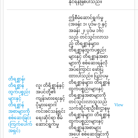
နိုင်ရန်ဖြစ်ပါသည်။
ဤစီမံဆောင်ရွက်မှု
(အခန်း ၁၊ ပုဒ်မ ၇ နှင့်
အခန်း ၂၊ ပုဒ်မ ၁၆)
သည် တင်သွင်းလာသ
ည့် တိရစ္ဆာန်များ၊
တိရစ္ဆာန်ထွက်ပစ္စည်း
များနှင့် တိရစ္ဆာန်အစာ
များကို စစ်ဆေးရန်လို
အပ်ကြောင်း ဖော်ပြ
ထားပါသည်။ ပြည်ပမှ
တိရစ္ဆာန်၊
တိရစ္ဆာန်များ၊ တိရစ္ဆာန်
တိရစ္ဆာန်
လူ၊ တိရိစ္ဆာန်နှင့်
ထွက်ပစ္စည်းများနှင့်
ထွက်ပစ္စည်း
အပင်တို့၏
တိရစ္ဆာန်အစာများကို
များနှင့်
ကျန်းမားရေးနှင့်
တင်သွင်းလာသူသည်
တိရစ္ဆာန်
ပိုမွှားရောဂါ
View
သက်ဆိုင်ရာဦးစီးဌာနမှ
အစာများကို
ကင်းစင်သန့်ရှင်း
တိရစ္ဆာန်များ၊ တိရစ္ဆာန်
စစ်ဆေးခြင်း
ရေးဆိုင်ရာ စီမံ
ထွက်ပစ္စည်းများနှင့်
(ကြက်ပေါက်
ဆောင်ရွက်မှု
တိရစ္ဆာန်အစာများ
အရှင်)
အပေါ် စစ်ဆေးခြင်းကို