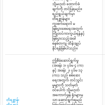
သို့မဟုတ် ထောက်ခံ
ချက်ကို တင်ပြရမည်။
ရည်ရွယ်ချက်မှာ
တိရစ္ဆာန်များ
ကူးစက်ရောဂါ မ
ဖြစ်ပွားစေရေးအတွက်
ကြိုတင်ကာကွယ်ရန်နှင့်
ဖြစ်ပွားသည့်အခါ
စနစ်တကျ ထိန်းချုပ်
နိုင်ရန်ဖြစ်ပါသည်။
ဤစီမံဆောင်ရွက်မှု
(အခန်း ၁၊ ပုဒ်မ ၄ (က)
နှင့် အခန်း ၂၊ ပုဒ်မ ၁၃
(က)) သည် စစ်ဆေး
ရေးအတွက် တင်သွင်း
မှုများကို သတ်မှတ်
ဝင်ပေါက် သို့မဟုတ်
အကောက်ခွန် ရုံးများမှ
တိရစ္ဆာန်၊
သာ ဆောင်ရွက်ရမည်
တိရစ္ဆာန်
ဖြစ်ကြောင်းဖော်ပြထား