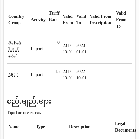
Tariff
Valid
Country
Valid
Valid
Valid From
Activity
Rate
From
Group
From
To
Description
To
ATIGA
0
2017-
2020-
Tariff
Import
10-01
01-01
2017
15
2017-
2022-
MCT
Import
10-01
10-01
စည်းမျည်းများ
Tips for measures.
Legal
Name
Type
Description
Documents