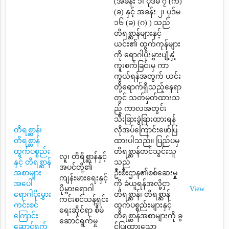
(အခန်း ၁၊ ပုဒ်မ ၇ (က)
(ခ) နှင့် အခန်း ၂၊ ပုဒ်မ
၁၆ (ခ) (ဂ) ) သည်
တိရစ္ဆာန်များနှင့်
ယင်း၏ ထွက်ကုန်များ
ကို ရောဂါပိုးမွှားပျံ့နှံ့
ကူးစက်ခြင်းမှ ကာ
ကွယ်ရန်အတွက် ယင်း
တို့ရောက်ရှိသည့်နေရာ
တွင် သတ်မှတ်ထားသ
ည့် ကာလအတွင်း
သီးခြားခွဲခြားထားရန်
တိရစ္ဆာန်၊
လိုအပ်ကြောင်းဖော်ပြ
တိရစ္ဆာန်
ထားပါသည်။ ပြည်ပမှ
ထွက်ပစ္စည်း
တိရစ္ဆာန်တင်သွင်းသူ
လူ၊ တိရိစ္ဆာန်နှင့်
နှင့် တိရစ္ဆာန်
သည်
အပင်တို့၏
အစာများ
ဦးစီးဌာန၏စစ်ဆေးမှု
ကျန်းမားရေးနှင့်
အပေါ်
ကို ခံယူရန်အလို့ငှာ
ပိုမွှားရောဂါ
View
ရောဂါပိုးမွှား
တိရစ္ဆာန်၊ တိရစ္ဆာန်
ကင်းစင်သန့်ရှင်း
ကင်းစင်
ထွက်ပစ္စည်းများနှင့်
ရေးဆိုင်ရာ စီမံ
ကြောင်း
တိရစ္ဆာန်အစာများကို ခွ
ဆောင်ရွက်မှု
ဆောင်ရွက်
င့်ပြုထားသော