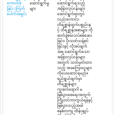
ကောက်ခံ
ဆောင်ရွက်မှု
ဆောင်ရွက်ရသည့်
ခြင်း (ကြက်
များ
အခြားလုပ်ငန်းများ
ပေါက်အရှင်)
ဆောင်ရွက်ရာတွင်
လည်းကောင်း၊
တိရစ္ဆာန်ထွက်ပစ္စည်းနှ
င့် တိရစ္ဆာန်အစာများ ကို
ဓာတ်ခွဲစမ်းသပ်စစ်ဆေး
ခြင်း၊ ပိုးသတ်သန့်စင်
ခြင်းနှင့် လိုအပ်ချက်
အရ ဆောင်ရွက်သော
အခြားလုပ်ငန်းများ
အတွက် သတ်မှတ်ထား
သည့် အခကြေးငွေများ
ကိုပေးဆောင်ရမည်။
ရည်ရွယ်ချက်မှာ
တိရစ္ဆာန်များ
ကူးစက်ရောဂါ မ
ဖြစ်ပွားစေရေးအတွက်
ကြိုတင်ကာကွယ်ရန်နှင့်
ဖြစ်ပွားသည့်အခါ
စနစ်တကျ ထိန်းချုပ်