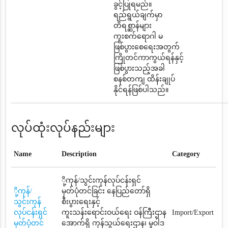
ခွင့်ပြုရမည်။
ရည်ရွယ်ချက်မှာ
တိရစ္ဆာန်များ
ကူးစက်ရောဂါ မ
ဖြစ်ပွားစေရေးအတွက်
ကြိုတင်ကာကွယ်ရန်နှင့်
ဖြစ်ပွားသည့်အခါ
စနစ်တကျ ထိန်းချုပ်
နိုင်ရန်ဖြစ်ပါသည်။
လုပ်ထုံးလုပ်နည်းများ
Name
Description
Category
ို့ကုန်/သွင်းကုန်လုပ်ငန်းရှင်
ို့ကုန်/
မှတ်ပုံတင်ခြင်း နေပြည်တော်ရှိ
သွင်းကုန်
စီးပွားရေးနှင့်
လုပ်ငန်းရှင်
ကူးသန်းရောင်းဝယ်ရေး ဝန်ကြီးဌာန
Import/Export
မှတ်ပုံတင်
အောက်ရှိ ကုန်သွယ်ရေးဌာန၊ မူဝါဒ