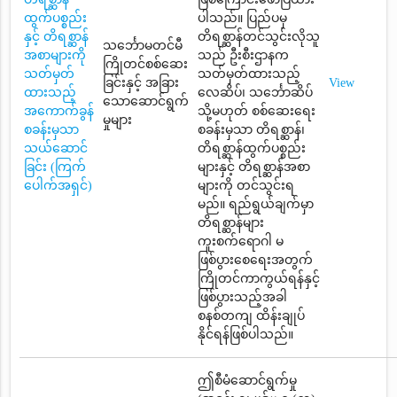
ထွက်ပစ္စည်း
ပါသည်။ ပြည်ပမှ
နှင့် တိရစ္ဆာန်
တိရစ္ဆာန်တင်သွင်းလိုသူ
သင်္ဘောမတင်မီ
အစာများကို
သည် ဦးစီးဌာနက
ကြိုတင်စစ်ဆေး
သတ်မှတ်
သတ်မှတ်ထားသည့်
ခြင်းနှင့် အခြား
View
ထားသည့်
လေဆိပ်၊ သင်္ဘောဆိပ်
သောဆောင်ရွက်
အကောက်ခွန်
သို့မဟုတ် စစ်ဆေးရေး
မှုများ
စခန်းမှသာ
စခန်းမှသာ တိရစ္ဆာန်၊
သယ်ဆောင်
တိရစ္ဆာန်ထွက်ပစ္စည်း
ခြင်း (ကြက်
များနှင့် တိရစ္ဆာန်အစာ
ပေါက်အရှင်)
များကို တင်သွင်းရ
မည်။ ရည်ရွယ်ချက်မှာ
တိရစ္ဆာန်များ
ကူးစက်ရောဂါ မ
ဖြစ်ပွားစေရေးအတွက်
ကြိုတင်ကာကွယ်ရန်နှင့်
ဖြစ်ပွားသည့်အခါ
စနစ်တကျ ထိန်းချုပ်
နိုင်ရန်ဖြစ်ပါသည်။
ဤစီမံဆောင်ရွက်မှု