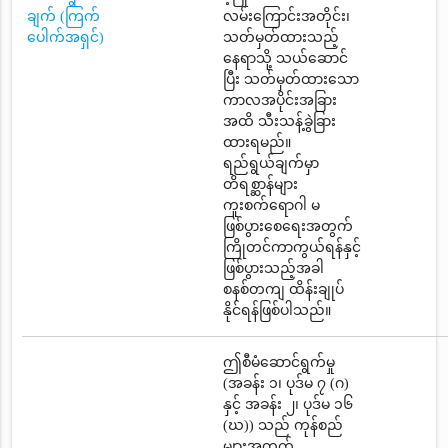
ချက် (ကြက်
လမ်းကြောင်းအတိုင်း၊
ပေါက်အရှင်)
သတ်မှတ်ထားသည့်
နေရာသို့ သယ်ဆောင်
ပြီး သတ်မှတ်ထားသော
ကာလအပိုင်းအခြား
အထိ သီးသန့်ခွဲခြား
ထားရမည်။
ရည်ရွယ်ချက်မှာ
တိရစ္ဆာန်များ
ကူးစက်ရောဂါ မ
ဖြစ်ပွားစေရေးအတွက်
ကြိုတင်ကာကွယ်ရန်နှင့်
ဖြစ်ပွားသည့်အခါ
စနစ်တကျ ထိန်းချုပ်
နိုင်ရန်ဖြစ်ပါသည်။
ဤစီမံဆောင်ရွက်မှု
(အခန်း ၁၊ ပုဒ်မ ၇ (ဂ)
နှင့် အခန်း ၂၊ ပုဒ်မ ၁၆
(ဃ)) သည် ကုန်စည်
များအတွက်