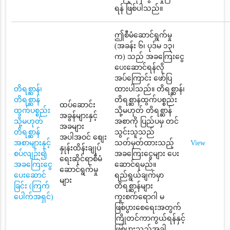
ရန် ဖြစ်ပါသည်။
ဤစီမံဆောင်ရွက်မှု
(အခန်း ၆၊ ပုဒ်မ ၁၃၊
က) သည် အခကြေးငွေ
ပေးဆောင်ရန်လို
အပ်ကြောင်း ဖော်ပြ
တိရစ္ဆာန်၊
ထားပါသည်။ တိရစ္ဆာန်၊
တိရစ္ဆာန်
တိရစ္ဆာန်ထွက်ပစ္စည်း
ထပ်ဆောင်း
ထွက်ပစ္စည်း
သို့မဟုတ် တိရစ္ဆာန်
အခွန်များနှင့်
သို့မဟုတ်
အစာကို ပြည်ပမှ တင်
အခများ
တိရစ္ဆာန်
သွင်းသူသည်
အပါအဝင် စျေး
အစာများနှင့်
သတ်မှတ်ထားသည့်
View
နှုန်းထိန်းချုပ်
စပ်လျဉ်း၍
အခကြေးငွေများ ပေး
ရေးဆိုင်ရာစီမံ
အခကြေးငွေ
ဆောင်ရမည်။
ဆောင်ရွက်မှု
ပေးဆောင်
ရည်ရွယ်ချက်မှာ
များ
ခြင်း (ကြက်
တိရစ္ဆာန်များ
ပေါက်အရှင်)
ကူးစက်ရောဂါ မ
ဖြစ်ပွားစေရေးအတွက်
ကြိုတင်ကာကွယ်ရန်နှင့်
ဖြစ်ပွားသည့်အခါ