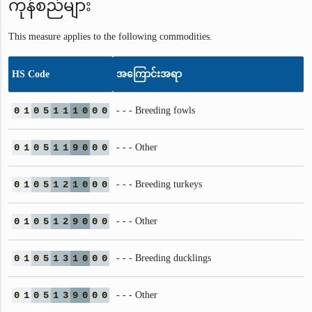
ကုန်စည်များ
This measure applies to the following commodities.
HS Code
အကြောင်းအရာ
0
1
0
5
1
1
1
0
0
0
- - - Breeding fowls
0
1
0
5
1
1
9
0
0
0
- - - Other
0
1
0
5
1
2
1
0
0
0
- - - Breeding turkeys
0
1
0
5
1
2
9
0
0
0
- - - Other
0
1
0
5
1
3
1
0
0
0
- - - Breeding ducklings
0
1
0
5
1
3
9
0
0
0
- - - Other