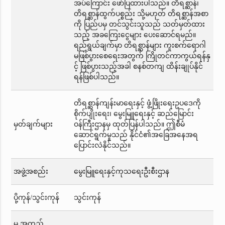
အပ်ကြောင်း ဖော်ပြထားပါသည်။ တိရစ္ဆာန်၊
တိရစ္ဆာန်ထွက်ပစ္စည်း သို့မဟုတ် တိရစ္ဆာန်အစာ
ကို ပြည်ပမှ တင်သွင်းသူသည် သတ်မှတ်ထား
သည့် အခကြေးငွေများ ပေးဆောင်ရမည်။
ရည်ရွယ်ချက်မှာ တိရစ္ဆာန်များ ကူးစက်ရောဂါ
မဖြစ်ပွားစေရေးအတွက် ကြိုတင်ကာကွယ်ရန်နှ
င့် ဖြစ်ပွားသည့်အခါ စနစ်တကျ ထိန်းချုပ်နိုင်
ရန်ဖြစ်ပါသည်။
တိရစ္ဆာန်ကျန်းမာရေးနှင့် ဖွံ့ဖြိုးရေးဥပဒေကို
စိုက်ပျိုးရေး၊ မွေးမြူရေးနှင့် ဆည်မြောင်း
မှတ်ချက်များ
ဝန်ကြီးဌာနမှ ထုတ်ပြန်ပါသည်။ ဤစီမံ
ဆောင်ရွက်မှုသည် နိုင်ငံ၏အခြေအနေအရ
ပြောင်းလဲနိုင်သည်။
အဖွဲ့အစည်း
မွေးမြူရေးနှင့်ကုသရေးဦးစီးဌာန
ပို့ကုန်/သွင်းကုန်
သွင်းကုန်
မှ အတည်