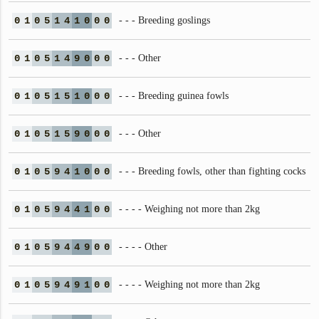
0
1
0
5
1
4
1
0
0
0
- - - Breeding goslings
0
1
0
5
1
4
9
0
0
0
- - - Other
0
1
0
5
1
5
1
0
0
0
- - - Breeding guinea fowls
0
1
0
5
1
5
9
0
0
0
- - - Other
0
1
0
5
9
4
1
0
0
0
- - - Breeding fowls, other than fighting cocks
0
1
0
5
9
4
4
1
0
0
- - - - Weighing not more than 2kg
0
1
0
5
9
4
4
9
0
0
- - - - Other
0
1
0
5
9
4
9
1
0
0
- - - - Weighing not more than 2kg