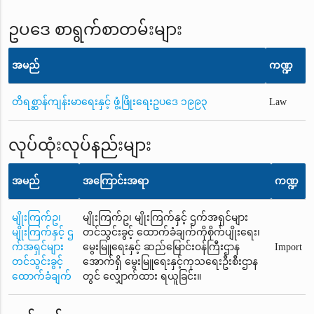
ဥပဒေ စာရွက်စာတမ်းများ
အမည်
ကဏ္ဍ
တိရစ္ဆာန်ကျန်းမာရေးနှင့် ဖွံ့ဖြိုးရေးဥပဒေ ၁၉၉၃
Law
လုပ်ထုံးလုပ်နည်းများ
အမည်
အကြောင်းအရာ
ကဏ္ဍ
မျိုးကြက်ဥ၊
မျိုးကြက်ဥ၊ မျိုးကြက်နှင့် ဌက်အရှင်များ
မျိုးကြက်နှင့် ဌ
တင်သွင်းခွင့် ထောက်ခံချက်ကိုစိုက်ပျိုးရေး၊
က်အရှင်များ
မွေးမြူရေးနှင့် ဆည်မြောင်း၀န်ကြီးဌာန
Import
တင်သွင်းခွင့်
အောက်ရှိ မွေးမြူရေးနှင့်ကုသရေးဦးစီးဌာန
ထောက်ခံချက်
တွင် လျှောက်ထား ရယူခြင်း။