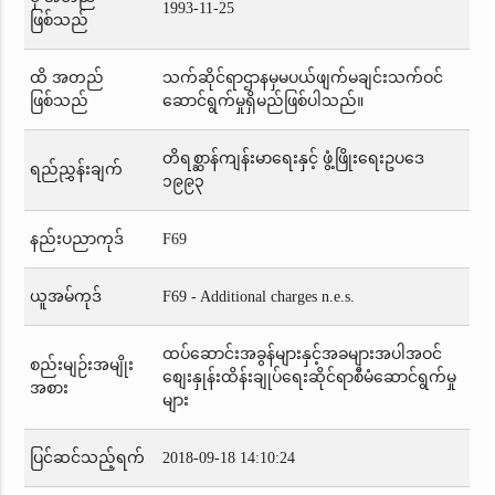
1993-11-25
ဖြစ်သည်
ထိ အတည်
သက်ဆိုင်ရာဌာနမှမပယ်ဖျက်မချင်းသက်ဝင်
ဖြစ်သည်
ဆောင်ရွက်မှုရှိမည်ဖြစ်ပါသည်။
တိရစ္ဆာန်ကျန်းမာရေးနှင့် ဖွံ့ဖြိုးရေးဥပဒေ
ရည်ညွှန်းချက်
၁၉၉၃
နည်းပညာကုဒ်
F69
ယူအမ်ကုဒ်
F69 - Additional charges n.e.s.
ထပ်ဆောင်းအခွန်များနှင့်အခများအပါအဝင်
စည်းမျဉ်းအမျိုး
စျေးနှုန်းထိန်းချုပ်ရေးဆိုင်ရာစီမံဆောင်ရွက်မှု
အစား
များ
ပြင်ဆင်သည့်ရက်
2018-09-18 14:10:24