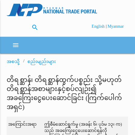
search
|
English
Myanmar
menu
အစသို့
စည်းမျည်းများ
တိရစ္ဆာန်၊ တိရစ္ဆာန်ထွက်ပစ္စည်း သို့မဟုတ်
တိရစ္ဆာန်အစာများနှင့်စပ်လျဉ်း၍
အခကြေးငွေပေးဆောင်ခြင်း (ကြက်ပေါက်
အရှင်)
အကြောင်းအရာ
ဤစီမံဆောင်ရွက်မှု (အခန်း ၆၊ ပုဒ်မ ၁၃၊ က)
သည် အခကြေးငွေပေးဆောင်ရန်လို