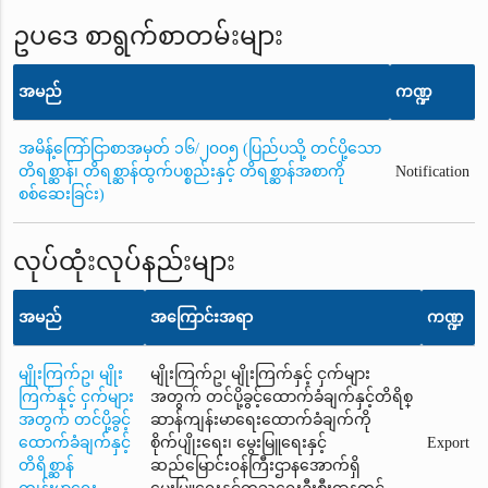
ဥပဒေ စာရွက်စာတမ်းများ
အမည်
ကဏ္ဍ
အမိန့်ကြော်ငြာစာအမှတ် ၁၆/၂၀၀၅ (ပြည်ပသို့ တင်ပို့သော
တိရစ္ဆာန်၊ တိရစ္ဆာန်ထွက်ပစ္စည်းနှင့် တိရစ္ဆာန်အစာကို
Notification
စစ်ဆေးခြင်း)
လုပ်ထုံးလုပ်နည်းများ
အမည်
အကြောင်းအရာ
ကဏ္ဍ
မျိုးကြက်ဥ၊ မျိုး
မျိုးကြက်ဥ၊ မျိုးကြက်နှင့် ငှက်များ
ကြက်နှင့် ငှက်များ
အတွက် တင်ပို့ခွင့်ထောက်ခံချက်နှင့်တိရိစ္
အတွက် တင်ပို့ခွင့်
ဆာန်ကျန်းမာရေးထောက်ခံချက်ကို
ထောက်ခံချက်နှင့်
စိုက်ပျိုးရေး၊ မွေးမြူရေးနှင့်
Export
တိရိစ္ဆာန်
ဆည်မြောင်း၀န်ကြီးဌာနအောက်ရှိ