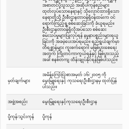
အစာတင်ပို့သူသည် အဆိုပါကုန်စည်များ
ထုတ်လုပ်သောနေရာနှင့် သိုလှောင်ထားရှိသော
နေရာတို့သို့ ဦးစီးဌာနတာဝန်ရှိဝန်ထမ်းက ဝင်
ရောက်ကြည့်ရှု့စစ်ဆေးခြင်းကို ခံယူရမည်။
ဦးစီးဌာနတာဝန်ရှိလိုအပ်သော စစ်ဆေး
စမ်းသပ်မှုများပြုလုပ်ရန် နမူနာပစ္စည်းများရယူ
ခြင်းကို အခမဲ့ပေးအပ်ရမည်။ ရည်ရွယ်ချက်မှာ
တိရစ္ဆာန်များ ကူးစက်ရောဂါ မဖြစ်ပွားစေရေး
အတွက် ကြိုတင်ကာကွယ်ရန်နှင့် ဖြစ်ပွားသည့်
အခါ စနစ်တကျ ထိန်းချုပ်နိုင်ရန်ဖြစ်ပါသည်။
အမိန့်ကြော်ငြာစာအမှတ် ၁၆/၂၀၀၅ ကို
မှတ်ချက်များ
မွေးမြူရေးနှင့် ကုသရေးဦးစီးဌာနမှ ထုတ်ပြန်
ပါသည်။
အဖွဲ့အစည်း
မွေးမြူရေးနှင့်ကုသရေးဦးစီးဌာန
ပို့ကုန်/သွင်းကုန်
ပို့ကုန်