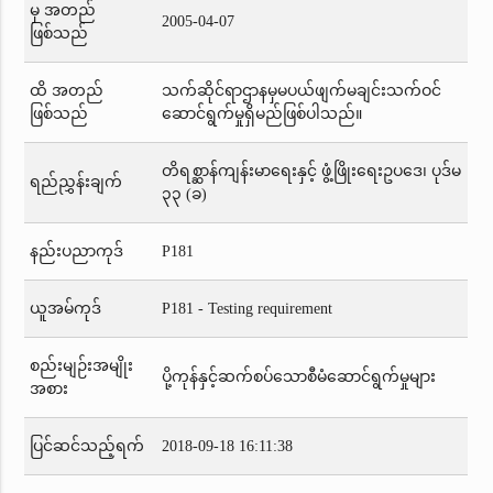
မှ အတည်
2005-04-07
ဖြစ်သည်
ထိ အတည်
သက်ဆိုင်ရာဌာနမှမပယ်ဖျက်မချင်းသက်ဝင်
ဖြစ်သည်
ဆောင်ရွက်မှုရှိမည်ဖြစ်ပါသည်။
တိရစ္ဆာန်ကျန်းမာရေးနှင့် ဖွံ့ဖြိုးရေးဥပဒေ၊ ပုဒ်မ
ရည်ညွှန်းချက်
၃၃ (ခ)
နည်းပညာကုဒ်
P181
ယူအမ်ကုဒ်
P181 - Testing requirement
စည်းမျဉ်းအမျိုး
ပို့ကုန်နှင့်ဆက်စပ်သောစီမံဆောင်ရွက်မှုများ
အစား
ပြင်ဆင်သည့်ရက်
2018-09-18 16:11:38