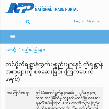
search
|
English
Myanmar
menu
အစသို့
စည်းမျည်းများ
တင်ပို့တိရစ္ဆာန်ထွက်ပစ္စည်းများနှင့် တိရစ္ဆာန်
အစာများကို စစ်ဆေးခြင်း (ကြက်ပေါက်
အရှင်)
အကြောင်းအရာ
ဤစီမံဆောင်ရွက်မှု (အခန်း ၂၊ ပုဒ်မ ၄ (က))
သည် တင်ပို့နိုင်ငံမှ ကုန်စည်မတင်ပို့မှု စစ်ဆေး
ရန်လိုအပ်ကြောင်း ဖော်ပြထားပါသည်။ ပြည်ပ
သို့ တိရစ္ဆာန်ထွက်ပစ္စည်း သို့မဟုတ် တိရစ္ဆာန်