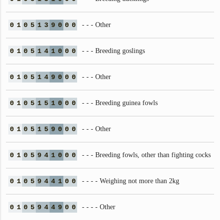
0
1
0
5
1
3
9
0
0
0
- - - Other
0
1
0
5
1
4
1
0
0
0
- - - Breeding goslings
0
1
0
5
1
4
9
0
0
0
- - - Other
0
1
0
5
1
5
1
0
0
0
- - - Breeding guinea fowls
0
1
0
5
1
5
9
0
0
0
- - - Other
0
1
0
5
9
4
1
0
0
0
- - - Breeding fowls, other than fighting cocks
0
1
0
5
9
4
4
1
0
0
- - - - Weighing not more than 2kg
0
1
0
5
9
4
4
9
0
0
- - - - Other