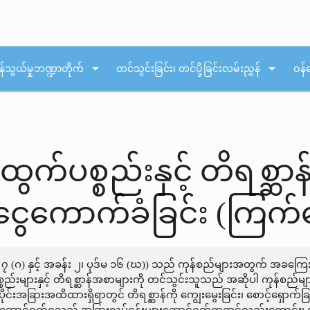
arrow_drop_down
arrow_drop_down
န်သွယ်မှုဘဏ္ဍာတိုက်
တင်သွင်းခြင်း၊ တင်ပို့ခြင်းလမ်းညွှန်
ဝန်
န်ထွက်ပစ္စည်းနှင့် တိရစ္
ငွေကောက်ခံခြင်း (ကြက်
ဒ်မ ၇ (ဂ) နှင့် အခန်း ၂၊ ပုဒ်မ ၁၆ (ဃ)) သည် ကုန်စည်များအတွက် အခက
ပစ္စည်းများနှင့် တိရစ္ဆာန်အစာများကို တင်သွင်းသူသည် အဆိုပါ ကုန်စည်
အခြားအထိထားရှိရာတွင် တိရစ္ဆာန်ကို ကျွေးမွေးခြင်း၊ စောင့်ရှောက်ခြ