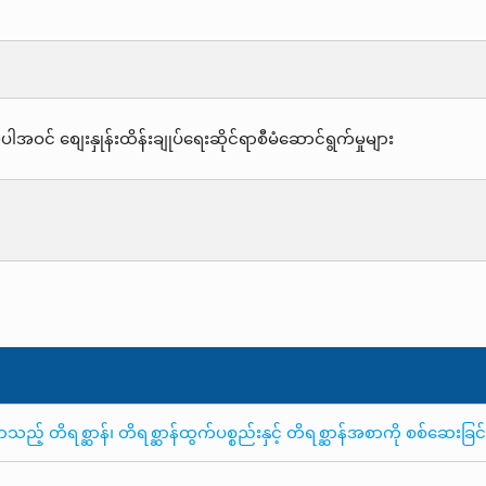
ဝင် စျေးနှုန်းထိန်းချုပ်ရေးဆိုင်ရာစီမံဆောင်ရွက်မှုများ
 တိရစ္ဆာန်၊ တိရစ္ဆာန်ထွက်ပစ္စည်းနှင့် တိရစ္ဆာန်အစာကို စစ်ဆေးခြင်းန