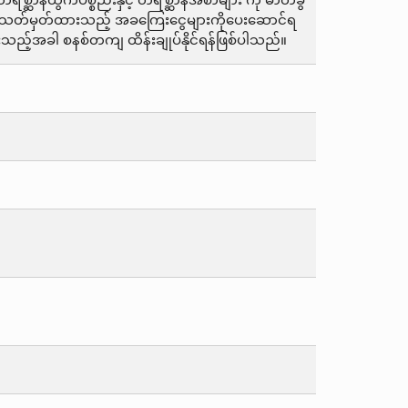
ဆာန်ထွက်ပစ္စည်းနှင့် တိရစ္ဆာန်အစာများ ကို ဓာတ်ခွဲ
ွက် သတ်မှတ်ထားသည့် အခကြေးငွေများကိုပေးဆောင်ရ
းသည့်အခါ စနစ်တကျ ထိန်းချုပ်နိုင်ရန်ဖြစ်ပါသည်။