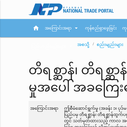
home
arrow_drop_down
အကြောင်းအရာ
ကုန်စည်ရှာဖွေခြင်း
ကု
အစသို့
စည်းမျည်းများ
arrow_drop_down
ပြည်ပစည်းမျဉ်းများ
တိရစ္ဆာန်၊ တိရစ္ဆာ
မှုအပေါ် အခကြေး
အကြောင်းအရာ
ဤစီမံဆောင်ရွက်မှု (အခန်း ၁၊ ပု
ပြည်ပမှ တိရစ္ဆာန်၊ တိရစ္ဆာန်ထွက်
တွင် သတ်မှတ်ထားသည့် ကာလ အပိုင်း