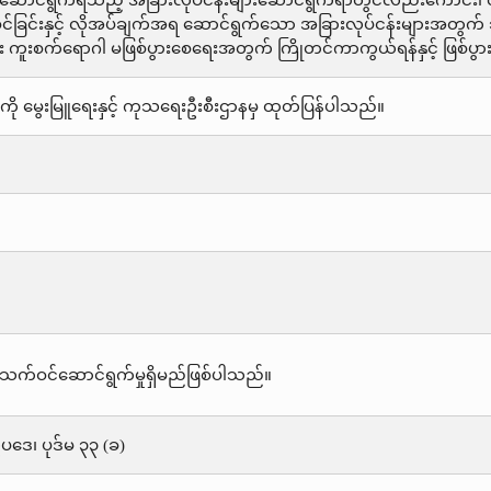
ရဆောင်ရွက်ရသည့် အခြားလုပ်ငန်းများဆောင်ရွက်ရာတွင်လည်းကောင်း၊ တိရစ္
့်စင်ခြင်းနှင့် လိုအပ်ချက်အရ ဆောင်ရွက်သော အခြားလုပ်ငန်းများအတ
ား ကူးစက်ရောဂါ မဖြစ်ပွားစေရေးအတွက် ကြိုတင်ကာကွယ်ရန်နှင့် ဖြစ်ပွာ
ို မွေးမြူရေးနှင့် ကုသရေးဦးစီးဌာနမှ ထုတ်ပြန်ပါသည်။
သက်ဝင်ဆောင်ရွက်မှုရှိမည်ဖြစ်ပါသည်။
းဥပဒေ၊ ပုဒ်မ ၃၃ (ခ)