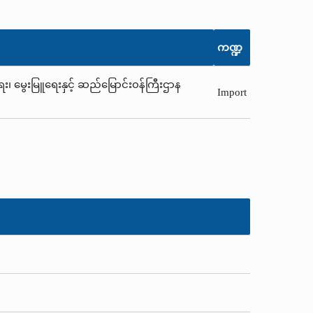
ကဏ္ဍ
ရေး၊ မွေးမြူရေးနှင့် ဆည်မြောင်း၀န်ကြီးဌာန
Import