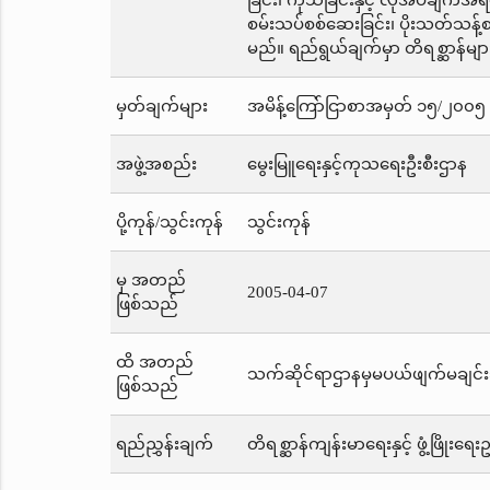
ခြင်း၊ ကုသခြင်းနှင့် လိုအပ်ချက်အ
စမ်းသပ်စစ်ဆေးခြင်း၊ ပိုးသတ်သန
မည်။ ရည်ရွယ်ချက်မှာ တိရစ္ဆာန်မျ
မှတ်ချက်များ
အမိန့်ကြော်ငြာစာအမှတ် ၁၅/၂၀၀၅ က
အဖွဲ့အစည်း
မွေးမြူရေးနှင့်ကုသရေးဦးစီးဌာန
ပို့ကုန်/သွင်းကုန်
သွင်းကုန်
မှ အတည်
2005-04-07
ဖြစ်သည်
ထိ အတည်
သက်ဆိုင်ရာဌာနမှမပယ်ဖျက်မချင်း
ဖြစ်သည်
ရည်ညွှန်းချက်
တိရစ္ဆာန်ကျန်းမာရေးနှင့် ဖွံ့ဖြိုးရေ