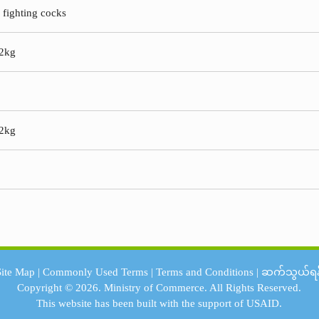
n fighting cocks
 2kg
 2kg
Site Map
|
Commonly Used Terms
|
Terms and Conditions
|
ဆက်သွယ်ရန
Copyright © 2026.
Ministry of Commerce.
All Rights Reserved.
This website has been built with the support of
USAID.