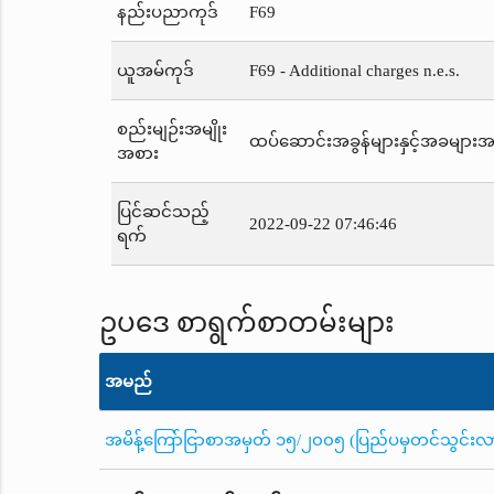
နည်းပညာကုဒ်
F69
ယူအမ်ကုဒ်
F69 - Additional charges n.e.s.
စည်းမျဉ်းအမျိုး
ထပ်ဆောင်းအခွန်များနှင့်အခများအပါအ
အစား
ပြင်ဆင်သည့်
2022-09-22 07:46:46
ရက်
ဥပဒေ စာရွက်စာတမ်းများ
အမည်
အမိန့်ကြော်ငြာစာအမှတ် ၁၅/၂၀၀၅ (ပြည်ပမှတင်သွင်းလာသည့်