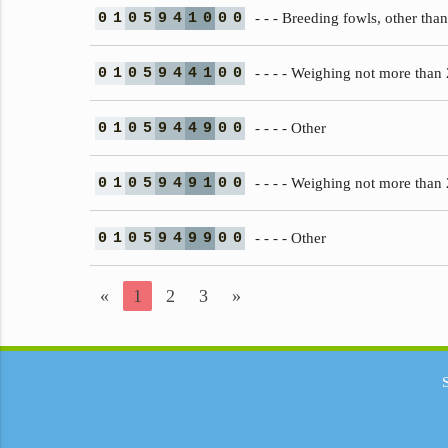
0
1
0
5
9
4
1
0
0
0
- - - Breeding fowls, other tha
0
1
0
5
9
4
4
1
0
0
- - - - Weighing not more than
0
1
0
5
9
4
4
9
0
0
- - - - Other
0
1
0
5
9
4
9
1
0
0
- - - - Weighing not more than
0
1
0
5
9
4
9
9
0
0
- - - - Other
«
1
2
3
»