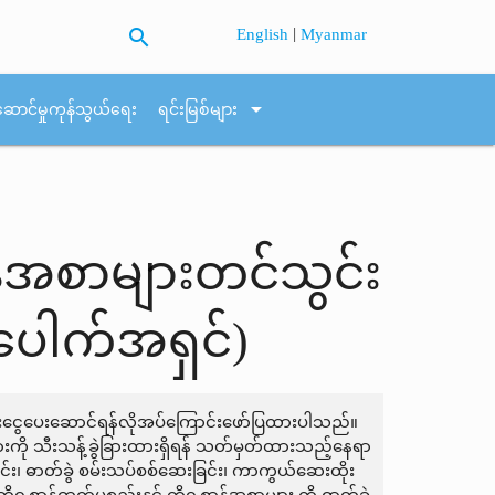
search
|
English
Myanmar
arrow_drop_down
ဆောင်မှုကုန်သွယ်ရေး
ရင်းမြစ်များ
ဆာန်အစာများတင်သွင်း
ပေါက်အရှင်)
ြေးငွေပေးဆောင်ရန်လိုအပ်ကြောင်းဖော်ပြထားပါသည်။
များကို သီးသန့်ခွဲခြားထားရှိရန် သတ်မှတ်ထားသည့်နေရာ
င်း၊ ဓာတ်ခွဲ စမ်းသပ်စစ်ဆေးခြင်း၊ ကာကွယ်ဆေးထိုး