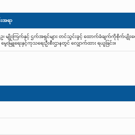
်းအရာ
ဥ၊ မျိုးကြက်နှင့် ဌက်အရှင်များ တင်သွင်းခွင့် ထောက်ခံချက်ကိုစိုက်ပျိုး
 မွေးမြူရေးနှင့်ကုသရေးဦးစီးဌာနတွင် လျှောက်ထား ရယူခြင်း။