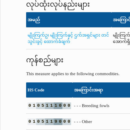
လုပ်ထုံးလုပ်နည်းများ
အမည်
အကြောင
မျိုးကြက်ဥ၊ မျိုးကြက်နှင့် ဌက်အရှင်များ တင်
မျိုးကြက်
သွင်းခွင့် ထောက်ခံချက်
အောက်ရှိ
ကုန်စည်များ
This measure applies to the following commodities.
HS Code
အကြောင်းအရာ
0
1
0
5
1
1
1
0
0
0
- - - Breeding fowls
0
1
0
5
1
1
9
0
0
0
- - - Other