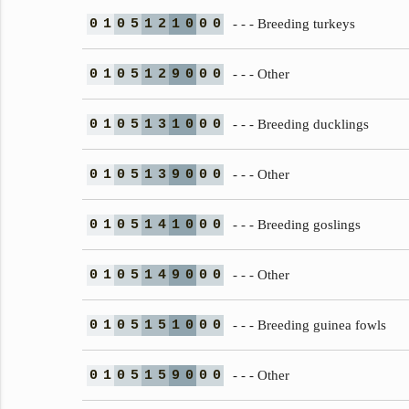
0
1
0
5
1
2
1
0
0
0
- - - Breeding turkeys
0
1
0
5
1
2
9
0
0
0
- - - Other
0
1
0
5
1
3
1
0
0
0
- - - Breeding ducklings
0
1
0
5
1
3
9
0
0
0
- - - Other
0
1
0
5
1
4
1
0
0
0
- - - Breeding goslings
0
1
0
5
1
4
9
0
0
0
- - - Other
0
1
0
5
1
5
1
0
0
0
- - - Breeding guinea fowls
0
1
0
5
1
5
9
0
0
0
- - - Other