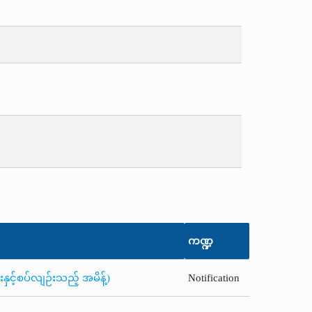
ကဏ္ဍ
ှင့်စပ်လျဉ်းသည့် အမိန့်)
Notification