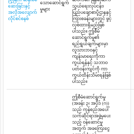
သောဆောင်ရွက်
ဆေးခြင်းနှင့်
သွယ်ရေးလုပ်ငန်း၊
မှုများ
အလိုအလျောက်
ပြည်ပချောစာပို့ဌာနနှင့်
လိုင်စင်စနစ်
ကြားစခန်းများတွင် ဖွင့်
လှစ်ထားရှိမည်ဖြစ်
ပါသည်။ ဤစီမံ
ဆောင်ရွက်မှု၏
ရည်ရွယ်ချက်များမှာ
လူသားဘဝနှင့်
ကျန်းမာရေးကိုကာ
ကွယ်ရန်နှင့် သဘာဝ
ပတ်ဝန်းကျင်ကို ကာ
ကွယ်ထိန်းသိမ်းရန်ဖြစ်
ပါသည်။
ဤစီမံဆောင်ရွက်မှု
(အခန်း ၃၊ အပိုဒ် (ဂ))
သည် ကုန်စည်အပေါ်
သက်ဆိုင်ရာအဖွဲ့မှပေး
သည့် ဝန်ဆောင်မှု
အတွက် အခကြေးငွေ