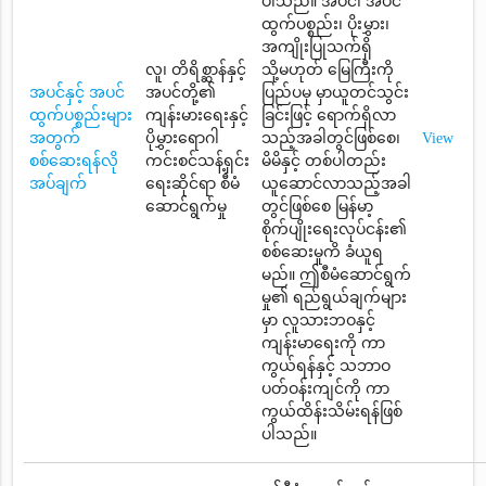
ပါသည်။ အပင်၊ အပင်
ထွက်ပစ္စည်း၊ ပိုးမွှား၊
အကျိုးပြုသက်ရှိ
လူ၊ တိရိစ္ဆာန်နှင့်
သို့မဟုတ် မြေကြီးကို
အပင်နှင့် အပင်
အပင်တို့၏
ပြည်ပမှ မှာယူတင်သွင်း
ထွက်ပစ္စည်းများ
ကျန်းမားရေးနှင့်
ခြင်းဖြင့် ရောက်ရှိလာ
အတွက်
ပိုမွှားရောဂါ
သည့်အခါတွင်ဖြစ်စေ၊
View
စစ်ဆေးရန်လို
ကင်းစင်သန့်ရှင်း
မိမိနှင့် တစ်ပါတည်း
အပ်ချက်
ရေးဆိုင်ရာ စီမံ
ယူဆောင်လာသည့်အခါ
ဆောင်ရွက်မှု
တွင်ဖြစ်စေ မြန်မာ့
စိုက်ပျိုးရေးလုပ်ငန်း၏
စစ်ဆေးမှုကိ ခံယူရ
မည်။ ဤစီမံဆောင်ရွက်
မှု၏ ရည်ရွယ်ချက်များ
မှာ လူသားဘဝနှင့်
ကျန်းမာရေးကို ကာ
ကွယ်ရန်နှင့် သဘာဝ
ပတ်ဝန်းကျင်ကို ကာ
ကွယ်ထိန်းသိမ်းရန်ဖြစ်
ပါသည်။