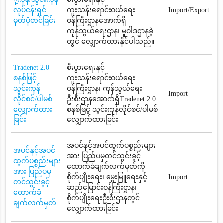
လုပ်ငန်းရှင်
ကူးသန်းရောင်းဝယ်ရေး
Import/Export
မှတ်ပုံတင်ခြင်း
ဝန်ကြီးဌာနအောက်ရှိ
ကုန်သွယ်ရေးဌာန၊ မူဝါဒဌာနခွဲ
တွင် လျှောက်ထားနိုင်ပါသည်။
Tradenet 2.0
စီးပွားရေးနှင့်
စနစ်ဖြင့်
ကူးသန်းရောင်းဝယ်ရေး
သွင်းကုန်
ဝန်ကြီးဌာန၊ ကုန်သွယ်ရေး
Import
လိုင်စင်/ပါမစ်
ဦးစီးဌာနအောက်ရှိTradenet 2.0
လျှောက်ထား
စနစ်ဖြင့် သွင်းကုန်လိုင်စင်/ပါမစ်
ခြင်း
လျှောက်ထားခြင်း
အပင်နှင့်အပင်ထွက်ပစ္စည်းများ
အပင်နှင့်အပင်
အား ပြည်ပမှတင်သွင်းခွင့်
ထွက်ပစ္စည်းများ
ထောက်ခံချက်လက်မှတ်ကို
အား ပြည်ပမှ
စိုက်ပျိုးရေး၊ မွေးမြူရေးနှင့်
Import
တင်သွင်းခွင့်
ဆည်မြောင်းဝန်ကြီးဌာန၊
ထောက်ခံ
စိုက်ပျိုးရေးဦးစီးဌာနတွင်
ချက်လက်မှတ်
လျှောက်ထားခြင်း