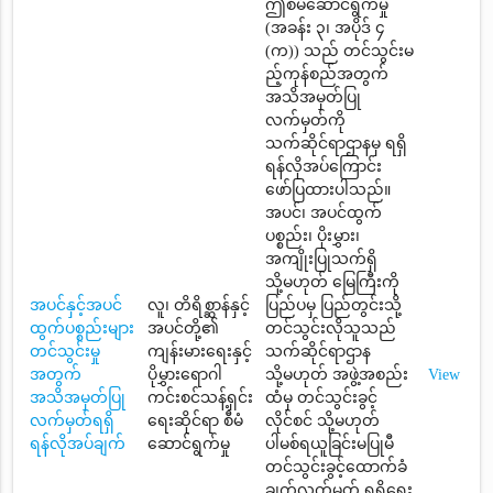
ဤစီမံဆောင်ရွက်မှု
(အခန်း ၃၊ အပိုဒ် ၄
(က)) သည် တင်သွင်းမ
ည့်ကုန်စည်အတွက်
အသိအမှတ်ပြု
လက်မှတ်ကို
သက်ဆိုင်ရာဌာနမှ ရရှိ
ရန်လိုအပ်ကြောင်း
ဖော်ပြထားပါသည်။
အပင်၊ အပင်ထွက်
ပစ္စည်း၊ ပိုးမွှား၊
အကျိုးပြုသက်ရှိ
သို့မဟုတ် မြေကြီးကို
အပင်နှင့်အပင်
လူ၊ တိရိစ္ဆာန်နှင့်
ပြည်ပမှ ပြည်တွင်းသို့
ထွက်ပစ္စည်းများ
အပင်တို့၏
တင်သွင်းလိုသူသည်
တင်သွင်းမှု
ကျန်းမားရေးနှင့်
သက်ဆိုင်ရာဌာန
အတွက်
ပိုမွှားရောဂါ
သို့မဟုတ် အဖွဲ့အစည်း
View
အသိအမှတ်ပြု
ကင်းစင်သန့်ရှင်း
ထံမှ တင်သွင်းခွင့်
လက်မှတ်ရရှိ
ရေးဆိုင်ရာ စီမံ
လိုင်စင် သို့မဟုတ်
ရန်လိုအပ်ချက်
ဆောင်ရွက်မှု
ပါမစ်ရယူခြင်းမပြုမီ
တင်သွင်းခွင့်ထောက်ခံ
ချက်လက်မှတ် ရရှိရေး