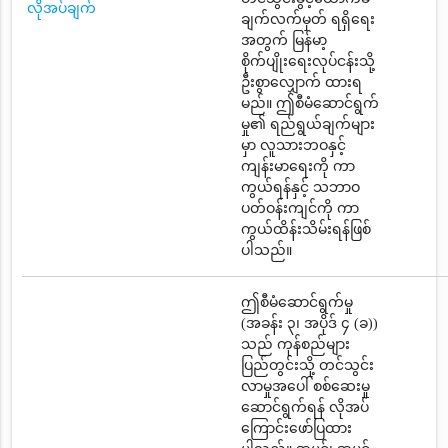
လိုအပ်ချက်
ချက်လက်မှတ် ရရှိရေး
အတွက် မြန်မာ့
စိုက်ပျိုးရေးလုပ်ငန်းသို့
ဦးစွာလျှောက် ထားရ
မည်။ ဤစီမံဆောင်ရွက်
မှု၏ ရည်ရွယ်ချက်များ
မှာ လူသားဘဝနှင့်
ကျန်းမာရေးကို ကာ
ကွယ်ရန်နှင့် သဘာဝ
ပတ်ဝန်းကျင်ကို ကာ
ကွယ်ထိန်းသိမ်းရန်ဖြစ်
ပါသည်။
ဤစီမံဆောင်ရွက်မှု
(အခန်း ၃၊ အပိုဒ် ၄ (ခ))
သည် ကုန်စည်များ
ပြည်တွင်းသို့ တင်သွင်း
လာမှုအပေါ် စစ်ဆေးမှု
ဆောင်ရွက်ရန် လိုအပ်
ကြောင်းဖော်ပြထား