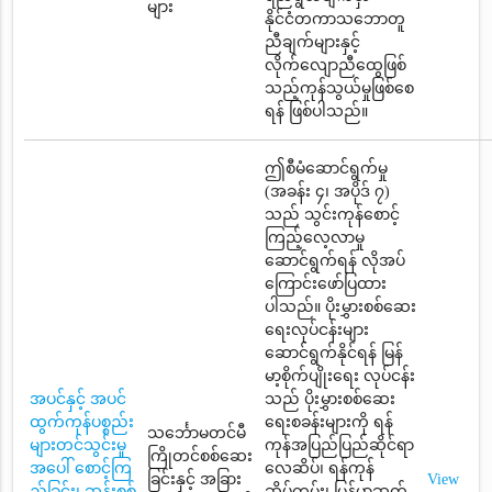
များ
နိုင်ငံတကာသဘောတူ
ညီချက်များနှင့်
လိုက်လျောညီထွေဖြစ်
သည့်ကုန်သွယ်မှုဖြစ်စေ
ရန် ဖြစ်ပါသည်။
ဤစီမံဆောင်ရွက်မှု
(အခန်း ၄၊ အပိုဒ် ၇)
သည် သွင်းကုန်စောင့်
ကြည့်လေ့လာမှု
ဆောင်ရွက်ရန် လိုအပ်
ကြောင်းဖော်ပြထား
ပါသည်။ ပိုးမွှားစစ်ဆေး
ရေးလုပ်ငန်းများ
ဆောင်ရွက်နိုင်ရန် မြန်
မာ့စိုက်ပျိုးရေး လုပ်ငန်း
အပင်နှင့် အပင်
သည် ပိုးမွှားစစ်ဆေး
ထွက်ကုန်ပစ္စည်း
ရေးစခန်းများကို ရန်
သင်္ဘောမတင်မီ
များတင်သွင်းမှု
ကုန်အပြည်ပြည်ဆိုင်ရာ
ကြိုတင်စစ်ဆေး
အပေါ် စောင့်ကြ
လေဆိပ်၊ ရန်ကုန်
ခြင်းနှင့် အခြား
View
ည့်ခြင်း၊ ဆန်းစစ်
ဆိပ်ကမ်း၊ မြန်မာ့ဆက်