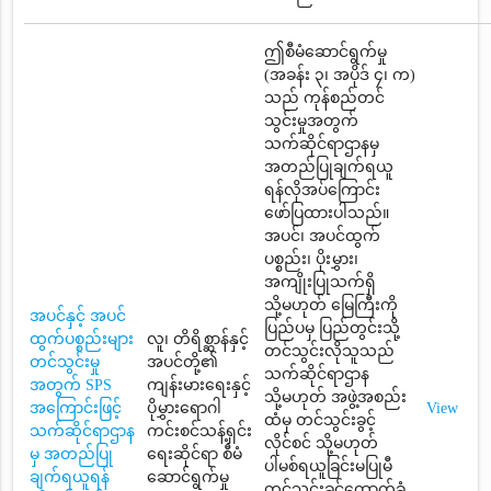
ဤစီမံဆောင်ရွက်မှု
(အခန်း ၃၊ အပိုဒ် ၄၊ က)
သည် ကုန်စည်တင်
သွင်းမှုအတွက်
သက်ဆိုင်ရာဌာနမှ
အတည်ပြုချက်ရယူ
ရန်လိုအပ်ကြောင်း
ဖော်ပြထားပါသည်။
အပင်၊ အပင်ထွက်
ပစ္စည်း၊ ပိုးမွှား၊
အကျိုးပြုသက်ရှိ
သို့မဟုတ် မြေကြီးကို
အပင်နှင့် အပင်
ပြည်ပမှ ပြည်တွင်းသို့
ထွက်ပစ္စည်းများ
လူ၊ တိရိစ္ဆာန်နှင့်
တင်သွင်းလိုသူသည်
တင်သွင်းမှု
အပင်တို့၏
သက်ဆိုင်ရာဌာန
အတွက် SPS
ကျန်းမားရေးနှင့်
သို့မဟုတ် အဖွဲ့အစည်း
အကြောင်းဖြင့်
ပိုမွှားရောဂါ
View
ထံမှ တင်သွင်းခွင့်
သက်ဆိုင်ရာဌာန
ကင်းစင်သန့်ရှင်း
လိုင်စင် သို့မဟုတ်
မှ အတည်ပြု
ရေးဆိုင်ရာ စီမံ
ပါမစ်ရယူခြင်းမပြုမီ
ချက်ရယူရန်
ဆောင်ရွက်မှု
တင်သွင်းခွင့်ထောက်ခံ