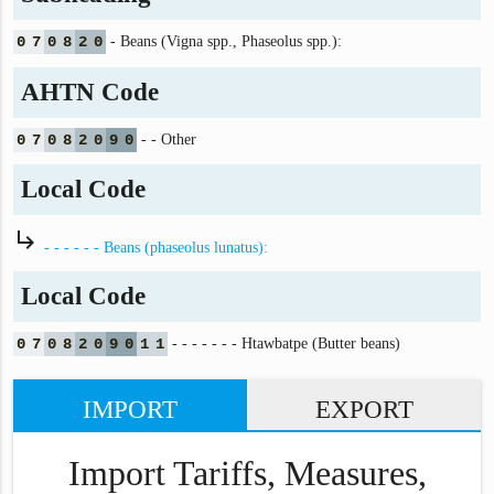
0
7
0
8
2
0
- Beans (Vigna spp., Phaseolus spp.):
AHTN Code
0
7
0
8
2
0
9
0
- - Other
Local Code
subdirectory_arrow_right
- - - - - - Beans (phaseolus lunatus):
Local Code
0
7
0
8
2
0
9
0
1
1
- - - - - - - Htawbatpe (Butter beans)
IMPORT
EXPORT
Import Tariffs, Measures,