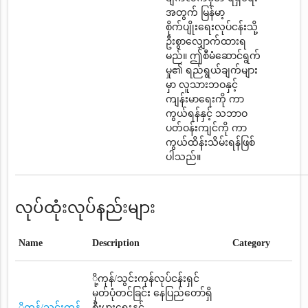
အတွက် မြန်မာ့
စိုက်ပျိုးရေးလုပ်ငန်းသို့
ဦးစွာလျှောက်ထားရ
မည်။ ဤစီမံဆောင်ရွက်
မှု၏ ရည်ရွယ်ချက်များ
မှာ လူသားဘဝနှင့်
ကျန်းမာရေးကို ကာ
ကွယ်ရန်နှင့် သဘာဝ
ပတ်ဝန်းကျင်ကို ကာ
ကွယ်ထိန်းသိမ်းရန်ဖြစ်
ပါသည်။
လုပ်ထုံးလုပ်နည်းများ
Name
Description
Category
ို့ကုန်/သွင်းကုန်လုပ်ငန်းရှင်
မှတ်ပုံတင်ခြင်း နေပြည်တော်ရှိ
ို့ကုန်/သွင်းကုန်
စီးပွားရေးနှင့်