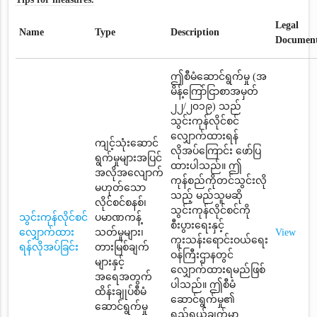
Legal
Name
Type
Description
Documen
ဤစီမံဆောင်ရွက်မှု (အ
မိန့်ကြော်ငြာစာအမှတ်
၂၂/၂၀၁၉) သည်
သွင်းကုန်လိုင်စင်
လျှောက်ထားရန်
ကျင့်သုံးဆောင်
လိုအပ်ကြောင်း ဖော်ပြ
ရွက်မှုများအပြင်
ထားပါသည်။ ဤ
အလိုအလျောက်
ကုန်စည်ကိုတင်သွင်းလို
မဟုတ်သော
သည့် မည်သူမဆို
လိုင်စင်စနစ်၊
သွင်းကုန်လိုင်စင်ကို
သွင်းကုန်လိုင်စင်
ပမာဏကန့်
စီးပွားရေးနှင့်
လျှောက်ထား
သတ်မှုများ၊
View
ကူးသန်းရောင်းဝယ်ရေး
ရန်လိုအပ်ခြင်း
တားမြစ်ချက်
ဝန်ကြီးဌာနတွင်
များနှင့်
လျှောက်ထားရမည်ဖြစ်
အရေအတွက်
ပါသည်။ ဤစီမံ
ထိန်းချုပ်စီမံ
ဆောင်ရွက်မှု၏
ဆောင်ရွက်မှု
ရည်ရွယ်ချက်မှာ