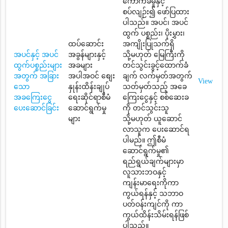
ကောက်ခံမှုနှင့်
စပ်လျဉ်း၍ ဖော်ပြထား
ပါသည်။ အပင်၊ အပင်
ထွက် ပစ္စည်း၊ ပိုးမွှား၊
ထပ်ဆောင်း
အကျိုးပြုသက်ရှိ
အပင်နှင့် အပင်
အခွန်များနှင့်
သို့မဟုတ် မြေကြီးကို
ထွက်ပစ္စည်းများ
အခများ
တင်သွင်းခွင့်ထောက်ခံ
အတွက် အခြား
အပါအဝင် စျေး
ချက် လက်မှတ်အတွက်
View
သော
နှုန်းထိန်းချုပ်
သတ်မှတ်သည့် အခေ
အခကြေးငွေ
ရေးဆိုင်ရာစီမံ
ကြေးငွေနှင့် စစ်ဆေးခ
ပေးဆောင်ခြင်း
ဆောင်ရွက်မှု
ကို တင်သွင်းသူ
များ
သို့မဟုတ် ယူဆောင်
လာသူက ပေးဆောင်ရ
ပါမည်။ ဤစီမံ
ဆောင်ရွက်မှု၏
ရည်ရွယ်ချက်များမှာ
လူသားဘဝနှင့်
ကျန်းမာရေးကိုကာ
ကွယ်ရန်နှင့် သဘာဝ
ပတ်ဝန်းကျင်ကို ကာ
ကွယ်ထိန်းသိမ်းရန်ဖြစ်
ပါသည်။