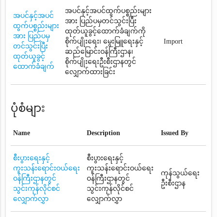
အပင်နှင့်အပင်ထွက်ပစ္စည်းများ
အပင်နှင့်အပင်
အား ပြည်ပမှတင်သွင်းပြီး
ထွက်ပစ္စည်းများ
ထုတ်ယူခွင့်ထောက်ခံချက်ကို
အား ပြည်ပမှ
စိုက်ပျိုးရေး၊ မွေးမြူရေးနှင့်
Import
တင်သွင်းပြီး
ဆည်မြောင်းဝန်ကြီးဌာန၊
ထုတ်ယူခွင့်
စိုက်ပျိုးရေးဦးစီးဌာနတွင်
ထောက်ခံချက်
လျှောက်ထားခြင်း
ပုံစံများ
Name
Description
Issued By
စီးပွားရေးနှင့်
စီးပွားရေးနှင့်
ကူးသန်းရောင်းဝယ်ရေး
ကူးသန်းရောင်းဝယ်ရေး
ကုန်သွယ်ရေး
ဝန်ကြီးဌာနတွင်
ဝန်ကြီးဌာနတွင်
ဦးစီးဌာန
သွင်းကုန်လိုင်စင်
သွင်းကုန်လိုင်စင်
လျှောက်လွှာ
လျှောက်လွှာ