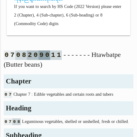
If you want to search by HS Code (2022 Version) please enter
2 (Chapter), 4 (Sub-chapter), 6 (Sub-heading) or 8
(Commodity Code) digits
- - - - - - - Htawbatpe
0
7
0
8
2
0
9
0
1
1
(Butter beans)
Chapter
0
7
Chapter 7 : Edible vegetables and certain roots and tubers
Heading
0
7
0
8
Leguminous vegetables, shelled or unshelled, fresh or chilled.
Subheading