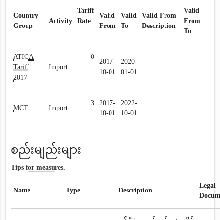
Tariff
Valid
Country
Valid
Valid
Valid From
Activity
Rate
From
Group
From
To
Description
To
ATIGA
0
2017-
2020-
Tariff
Import
10-01
01-01
2017
3
2017-
2022-
MCT
Import
10-01
10-01
စည်းမျည်းများ
Tips for measures.
Legal
Name
Type
Description
Docum