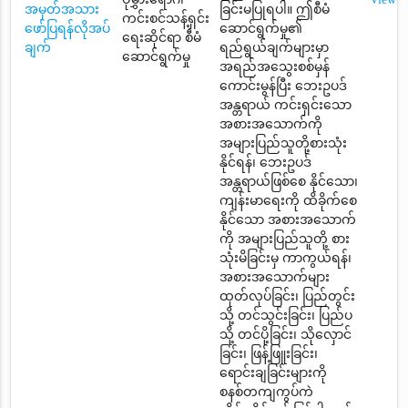
အမှတ်အသား
ခြင်းမပြုရပါ။ ဤစီမံ
ကင်းစင်သန့်ရှင်း
ဖော်ပြရန်လိုအပ်
ဆောင်ရွက်မှု၏
ရေးဆိုင်ရာ စီမံ
ချက်
ရည်ရွယ်ချက်များမှာ
ဆောင်ရွက်မှု
အရည်အသွေးစစ်မှန်
ကောင်းမွန်ပြီး ဘေးဥပဒ်
အန္တရာယ် ကင်းရှင်းသော
အစားအသောက်ကို
အများပြည်သူတို့စားသုံး
နိုင်ရန်၊ ဘေးဥပဒ်
အန္တရာယ်ဖြစ်စေ နိုင်သော၊
ကျန်းမာရေးကို ထိခိုက်စေ
နိုင်သော အစားအသောက်
ကို အများပြည်သူတို့ စား
သုံးမိခြင်းမှ ကာကွယ်ရန်၊
အစားအသောက်များ
ထုတ်လုပ်ခြင်း၊ ပြည်တွင်း
သို့ တင်သွင်းခြင်း၊ ပြည်ပ
သို့ တင်ပို့ခြင်း၊ သိုလှောင်
ခြင်း၊ ဖြန့်ဖြူးခြင်း၊
ရောင်းချခြင်းများကို
စနစ်တကျကွပ်ကဲ