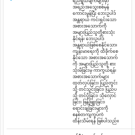
ရည်ရွယ်ချက်များမှာ
အရည်အသွေးစစ်မှန်
ကောင်းမွန်ပြီး ဘေးဥပါဒ်
အန္တရာယ် ကင်းရှင်းသော
အစားအသောက်ကို
အများပြည်သူတို့စားသုံး
နိုင်ရန်၊ ဘေးဥပါဒ်
အန္တရာယ်ဖြစ်စေနိုင်သော၊
ကျန်းမာရေးကို ထိခိုက်စေ
နိုင်သော အစားအသောက်
ကို အများပြည်သူတို့ စား
သုံးမိခြင်းမှ ကာကွယ်ရန်၊
အစားအသောက်များ
ထုတ်လုပ်ခြင်း၊ ပြည်တွင်း
သို့ တင်သွင်းခြင်း၊ ပြည်ပ
သို့ တင်ပို့ခြင်း၊ သိုလှောင်
ခြင်း၊ ဖြန့်ဖြူးခြင်း၊
ရောင်းချခြင်းများကို
စနစ်တကျကွပ်ကဲ
ထိန်းသိမ်းရန် ဖြစ်ပါသည်။