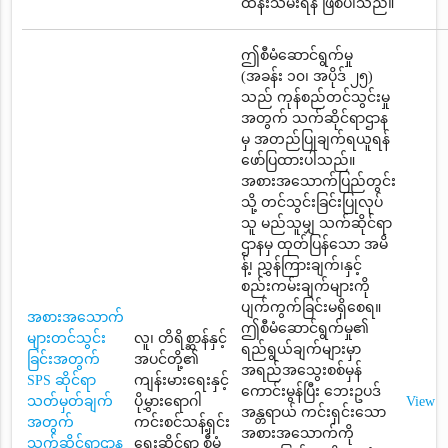
ထိန်းသိမ်းရန် ဖြစ်ပါသည်။
ဤစီမံဆောင်ရွက်မှု
(အခန်း ၁၀၊ အပိုဒ် ၂၅)
သည် ကုန်စည်တင်သွင်းမှု
အတွက် သက်ဆိုင်ရာဌာန
မှ အတည်ပြုချက်ရယူရန်
ဖော်ပြထားပါသည်။
အစားအသောက်ပြည်တွင်း
သို့ တင်သွင်းခြင်းပြုလုပ်
သူ မည်သူမျှ သက်ဆိုင်ရာ
ဌာနမှ ထုတ်ပြန်သော အမိ
န့်၊ ညွှန်ကြားချက်၊နှင့်
စည်းကမ်းချက်များကို
ပျက်ကွက်ခြင်းမရှိစေရ။
အစားအသောက်
ဤစီမံဆောင်ရွက်မှု၏
များတင်သွင်း
လူ၊ တိရိစ္ဆာန်နှင့်
ရည်ရွယ်ချက်များမှာ
ခြင်းအတွက်
အပင်တို့၏
အရည်အသွေးစစ်မှန်
SPS ဆိုင်ရာ
ကျန်းမားရေးနှင့်
ကောင်းမွန်ပြီး ဘေးဥပဒ်
သတ်မှတ်ချက်
ပိုမွှားရောဂါ
View
အန္တရာယ် ကင်းရှင်းသော
အတွက်
ကင်းစင်သန့်ရှင်း
အစားအသောက်ကို
သက်ဆိုင်ရာဌာန
ရေးဆိုင်ရာ စီမံ