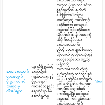
အစားအသောက်များ
အတွက် ပိုးမွှားကင်းစင်သ
န့်ရှင်းမှုလိုအပ်ချက်ကို
ဖော်ပြထားပါသည်။
စားသုံးသူကို အဆိပ်သင့်
စေနိုင်သော၊ ဘေးဥပဒ်
အန္တရာယ်ဖြစ်စေနိုင်သော
သို့မဟုတ် ကျန်းမာရေးကို
ထိခိုက်စေနိုင်သော
အစားအသောက်၊
ပုပ်သိုးသော၊ ပျက်စီးသော
သို့မဟုတ် လူတို့စားသုံးရန်
မသင့်လျော်သော ပစ္စည်း
ပါရှိသည့်
လူ၊ တိရိစ္ဆာန်နှင့်
အစားအသောက် တို့ကို
အစားအသောက်
အပင်တို့၏
ပြည်တွင်းသို့ တင်သွင်းခွင့်
များအတွက်
ကျန်းမားရေးနှင့်
မပြုပါ။ ဤစီမံဆောင်ရွက်
ပိုးမွှားကင်းစင်
ပိုမွှားရောဂါ
View
မှု၏ ရည်ရွယ်ချက်များမှာ
သန့်ရှင်းမှု
ကင်းစင်သန့်ရှင်း
အရည်အသွေးစစ်မှန်
လိုအပ်ချက်
ရေးဆိုင်ရာ စီမံ
ကောင်းမွန်ပြီး ဘေးဥပဒ်
ဆောင်ရွက်မှု
အန္တရာယ် ကင်းရှင်းသော
အစားအသောက်ကို