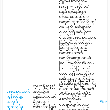
ဤစီမံဆောင်ရွက်မှု
(အခန်း ၈၊ အပိုဒ် ၁၈)
သည် ကုန်စည်များ
စစ်ဆေးအတည်ပြုမှု
အတွက် လိုအပ်သည့် ထုပ်
လုပ်မှုနည်းစနစ်များနှင့်
စပ်လျဉ်း၍ ဖော်ပြထား
ပါသည်။ အစားအသောက်
ပြည်တွင်းသို့ တင်သွင်း
ခြင်းပြုလုပ်သူသည်
အစားအသောက်
အရည်အသွေး အာမခံ
ခြင်း၊ အမှတ်တံဆိပ်ကပ်
ခြင်း၊ ကြော်ငြာခြင်းနှင့်
စပ်လျဉ်း၍ သက်ဆိုင်ရာ
အစိုးရဌာနမှ ထုတ်ပြန်သ
ည့် အမိန့်၊ ညွှန်ကြားချက်နှ
လူ၊ တိရိစ္ဆာန်နှင့်
င့် စည်းကမ်းချက်များကို
အစားအသောက်
အပင်တို့၏
လိုက်နာရမည်။ ဤစီမံ
ကုန်စည်များ
ကျန်းမားရေးနှင့်
ဆောင်ရွက်မှု၏
အတွက်
ပိုမွှားရောဂါ
View
ရည်ရွယ်ချက်များမှာ
ထုတ်လုပ်မှု
ကင်းစင်သန့်ရှင်း
အရည်အသွေးစစ်မှန်