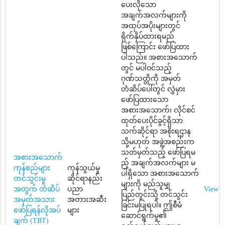
ပေးလိုသော
အချက်အလက်များကို
အထုပ်အပိုးများတွင်
ရိုက်နှိပ်ထားရမည်
ဖြစ်ကြောင်း ဖော်ပြထား
ပါသည်။ အစားအသောက်
တွင် မပါဝင်သည့်
ဂုဏ်သတ္တိကို အမှတ်
တံဆိပ်ပေါ်တွင် လွှဲမှား
ဖော်ပြထားသော
အစားအသောက်၊ လိုင်စင်
ထုတ်ပေးပိုင်ခွင့်ရှိသာ
သက်ဆိုင်ရာ အစိုးရဌာန
သို့မဟုတ် အဖွဲ့အစည်းက
သတ်မှတ်သည့် ဖော်ပြရမ
အစားအသောက်
ည့် အချက်အလက်များ မ
ကုန်စည်များ
ကုန်သွယ်မှု
ပါရှိသော အစားအသောက်
တင်သွင်းမှု
ဆိုင်ရာနည်း
များကို မည်သူမျှ
အတွက် တံဆိပ်
ပညာ
View
ပြည်တွင်းသို့ တင်သွင်း
အမှတ်အသား
အတားအဆီး
ခြင်းမပြုရပါ။ ဤစီမံ
ဖော်ပြရန်လိုအပ်
များ
ဆောင်ရွက်မှု၏
ချက် (TBT)