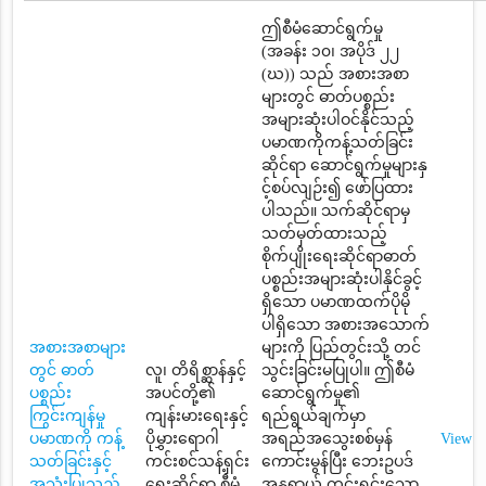
ဤစီမံဆောင်ရွက်မှု
(အခန်း ၁၀၊ အပိုဒ် ၂၂
(ဃ)) သည် အစားအစာ
များတွင် ဓာတ်ပစ္စည်း
အများဆုံးပါဝင်နိုင်သည့်
ပမာဏကိုကန့်သတ်ခြင်း
ဆိုင်ရာ ဆောင်ရွက်မှုများနှ
င့်စပ်လျဉ်း၍ ဖော်ပြထား
ပါသည်။ သက်ဆိုင်ရာမှ
သတ်မှတ်ထားသည့်
စိုက်ပျိုးရေးဆိုင်ရာဓာတ်
ပစ္စည်းအများဆုံးပါနိုင်ခွင့်
ရှိသော ပမာဏထက်ပိုမို
ပါရှိသော အစားအသောက်
အစားအစာများ
များကို ပြည်တွင်းသို့ တင်
တွင် ဓာတ်
လူ၊ တိရိစ္ဆာန်နှင့်
သွင်းခြင်းမပြုပါ။ ဤစီမံ
ပစ္စည်း
အပင်တို့၏
ဆောင်ရွက်မှု၏
ကြွင်းကျန်မှု
ကျန်းမားရေးနှင့်
ရည်ရွယ်ချက်မှာ
ပမာဏကို ကန့်
ပိုမွှားရောဂါ
အရည်အသွေးစစ်မှန်
View
သတ်ခြင်းနှင့်
ကင်းစင်သန့်ရှင်း
ကောင်းမွန်ပြီး ဘေးဥပဒ်
အသုံးပြုသည့်
ရေးဆိုင်ရာ စီမံ
အန္တရာယ် ကင်းရှင်းသော