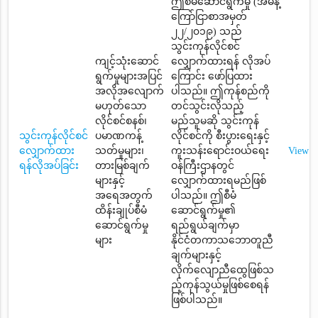
ဤစီမံဆောင်ရွက်မှု (အမိန့်
ကြော်ငြာစာအမှတ်
၂၂/၂၀၁၉) သည်
သွင်းကုန်လိုင်စင်
ကျင့်သုံးဆောင်
လျှောက်ထားရန် လိုအပ်
ရွက်မှုများအပြင်
ကြောင်း ဖော်ပြထား
အလိုအလျောက်
ပါသည်။ ဤကုန်စည်ကို
မဟုတ်သော
တင်သွင်းလိုသည့်
လိုင်စင်စနစ်၊
မည်သူမဆို သွင်းကုန်
သွင်းကုန်လိုင်စင်
ပမာဏကန့်
လိုင်စင်ကို စီးပွားရေးနှင့်
လျှောက်ထား
သတ်မှုများ၊
ကူးသန်းရောင်းဝယ်ရေး
View
ရန်လိုအပ်ခြင်း
တားမြစ်ချက်
ဝန်ကြီးဌာနတွင်
များနှင့်
လျှောက်ထားရမည်ဖြစ်
အရေအတွက်
ပါသည်။ ဤစီမံ
ထိန်းချုပ်စီမံ
ဆောင်ရွက်မှု၏
ဆောင်ရွက်မှု
ရည်ရွယ်ချက်မှာ
များ
နိုင်ငံတကာသဘောတူညီ
ချက်များနှင့်
လိုက်လျောညီထွေဖြစ်သ
ည့်ကုန်သွယ်မှုဖြစ်စေရန်
ဖြစ်ပါသည်။