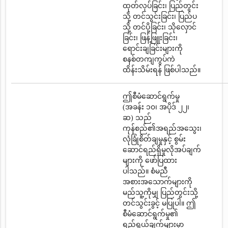
ထုတ်လုပ်ခြင်း၊ ပြည်တွင်း
သို့ တင်သွင်းခြင်း၊ ပြည်ပ
သို့ တင်ပို့ခြင်း၊ သိုလှောင်
ခြင်း၊ ဖြန့်ဖြူးခြင်း၊
ရောင်းချခြင်းများကို
စနစ်တကျကွပ်ကဲ
ထိန်းသိမ်းရန် ဖြစ်ပါသည်။
ဤစီမံဆောင်ရွက်မှု
(အခန်း ၁၀၊ အပိုဒ် ၂၂၊
ဆ) သည်
ကုန်စည်၏အရည်အသွေး၊
လုံခြုံစိတ်ချမှုနှင့် စွမ်း
ဆောင်ရည်ရှိမှုလိုအပ်ချက်
များကို ဖော်ပြထား
ပါသည်။ စံမညီ
အစားအသောက်များကို
မည်သူ့ကိုမျှ ပြည်တွင်းသို့
တင်သွင်းခွင့် မပြုပါ။ ဤ
စီမံဆောင်ရွက်မှု၏
ရည်ရွယ်ချက်များမှာ