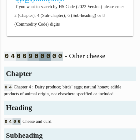
If you want to search by HS Code (2022 Version) please enter
2 (Chapter), 4 (Sub-chapter), 6 (Sub-heading) or 8
(Commodity Code) digits
- Other cheese
0
4
0
6
9
0
0
0
0
0
Chapter
0
4
Chapter 4 : Dairy produce; birds’ eggs; natural honey; edible
products of animal origin, not elsewhere specified or included
Heading
0
4
0
6
Cheese and curd.
Subheading