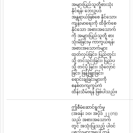
အများပြည်သူတို့စားသုံး
နိုင်ရန်၊ ဘေးဥပဒ်
အန္တရာယ်ဖြစ်စေ နိုင်သော၊
ကျန်းမာရေးကို ထိခိုက်စေ
နိုင်သော အစားအသောက်
ကို အများပြည်သူတို့ စား
သုံးမိခြင်းမှ ကာကွယ်ရန်၊
အစားအသောက်များ
ထုတ်လုပ်ခြင်း၊ ပြည်တွင်း
သို့ တင်သွင်းခြင်း၊ ပြည်ပ
သို့ တင်ပို့ ခြင်း၊ သိုလှောင်
ခြင်း၊ ဖြန့်ဖြူးခြင်း၊
ရောင်းချခြင်းများကို
စနစ်တကျကွပ်ကဲ
ထိန်းသိမ်းရန် ဖြစ်ပါသည်။
ဤစီမံဆောင်ရွက်မှု
(အခန်း ၁၀၊ အပိုဒ် ၂၂ (ဂ))
သည် အစားအသောက်
တွင် အသုံးပြုသည့် ပါဝင်
ပစ္စည်းများအပေါ် ကန့်