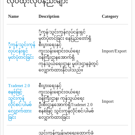
လုပ်ထုံးလုပ်နည်းများ
Name
Description
Category
ို့ကုန်/သွင်းကုန်လုပ်ငန်းရှင်
မှတ်ပုံတင်ခြင်း နေပြည်တော်ရှိ
ို့ကုန်/သွင်းကုန်
စီးပွားရေးနှင့်
လုပ်ငန်းရှင်
ကူးသန်းရောင်းဝယ်ရေး
Import/Export
မှတ်ပုံတင်ခြင်း
ဝန်ကြီးဌာနအောက်ရှိ
ကုန်သွယ်ရေးဌာန၊ မူဝါဒဌာနခွဲတွင်
လျှောက်ထားနိုင်ပါသည်။
Tradenet 2.0
စီးပွားရေးနှင့်
စနစ်ဖြင့်
ကူးသန်းရောင်းဝယ်ရေး
သွင်းကုန်
ဝန်ကြီးဌာန၊ ကုန်သွယ်ရေး
Import
လိုင်စင်/ပါမစ်
ဦးစီးဌာနအောက်ရှိTradenet 2.0
လျှောက်ထား
စနစ်ဖြင့် သွင်းကုန်လိုင်စင်/ပါမစ်
ခြင်း
လျှောက်ထားခြင်း
သွင်းကုန်ကျန်းမာရေးထောက်ခံ