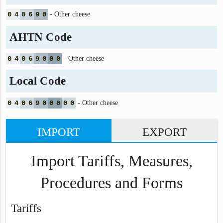
0
4
0
6
9
0
- Other cheese
AHTN Code
0
4
0
6
9
0
0
0
- Other cheese
Local Code
0
4
0
6
9
0
0
0
0
0
- Other cheese
IMPORT
EXPORT
Import Tariffs, Measures,
Procedures and Forms
Tariffs