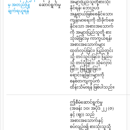
အများပြည်သူတို့စားသုံး
မှ အတည်ပြု
ဆောင်ရွက်မှု
နိုင်ရန်၊ ဘေးဥပဒ်
ချက်ရယူရန်
အန္တရာယ်ဖြစ်စေနိုင်သော၊
ကျန်းမာရေးကို ထိခိုက်စေ
နိုင်သော အစားအသောက်
ကို အများပြည်သူတို့ စား
သုံးမိခြင်းမှ ကာကွယ်ရန်၊
အစားအသောက်များ
ထုတ်လုပ်ခြင်း၊ ပြည်တွင်း
သို့ တင်သွင်းခြင်း၊ ပြည်ပ
သို့ တင်ပို့ခြင်း၊ သိုလှောင်
ခြင်း၊ ဖြန့်ဖြူးခြင်း၊
ရောင်းချခြင်းများကို
စနစ်တကျကွပ်ကဲ
ထိန်းသိမ်းရန် ဖြစ်ပါသည်။
ဤစီမံဆောင်ရွက်မှု
(အခန်း ၁၀၊ အပိုဒ် ၂၂ (ဇ)
နှင့် (ဈ)) သည်
အစားအသောက်နှင့်
စပ်လျဉ်း၍ စားသုံးသူသို့