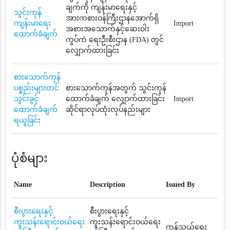
ချက်ကို ကျန်းမာရေးနှင့်
သွင်းကုန်
အားကစားဝန်ကြီးဌာနအောက်ရှိ
ကျန်းမာရေး
Import
အစားအသောက်နှင့်ဆေးဝါး
ထောက်ခံချက်
ကွပ်ကဲ ရေးဦးစီးဌာန (FDA) တွင်
လျှောက်ထားခြင်း
စားသောက်ကုန်
ပစ္စည်းများတင်
စားသောက်ကုန်အတွက် သွင်းကုန်
သွင်းခွင့်
ထောက်ခံချက် လျှောက်ထားခြင်း
Import
ထောက်ခံချက်
ဆိုင်ရာလုပ်ထုံးလုပ်နည်းများ
ရယူခြင်း
ပုံစံများ
Name
Description
Issued By
စီးပွားရေးနှင့်
စီးပွားရေးနှင့်
ကူးသန်းရောင်းဝယ်ရေး
ကူးသန်းရောင်းဝယ်ရေး
ကုန်သွယ်ရေး