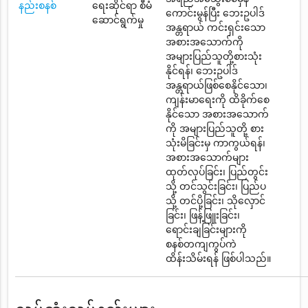
နည်းစနစ်
ရေးဆိုင်ရာ စီမံ
ကောင်းမွန်ပြီး ဘေးဥပါဒ်
ဆောင်ရွက်မှု
အန္တရာယ် ကင်းရှင်းသော
အစားအသောက်ကို
အများပြည်သူတို့စားသုံး
နိုင်ရန်၊ ဘေးဥပါဒ်
အန္တရာယ်ဖြစ်စေနိုင်သော၊
ကျန်းမာရေးကို ထိခိုက်စေ
နိုင်သော အစားအသောက်
ကို အများပြည်သူတို့ စား
သုံးမိခြင်းမှ ကာကွယ်ရန်၊
အစားအသောက်များ
ထုတ်လုပ်ခြင်း၊ ပြည်တွင်း
သို့ တင်သွင်းခြင်း၊ ပြည်ပ
သို့ တင်ပို့ခြင်း၊ သိုလှောင်
ခြင်း၊ ဖြန့်ဖြူးခြင်း၊
ရောင်းချခြင်းများကို
စနစ်တကျကွပ်ကဲ
ထိန်းသိမ်းရန် ဖြစ်ပါသည်။