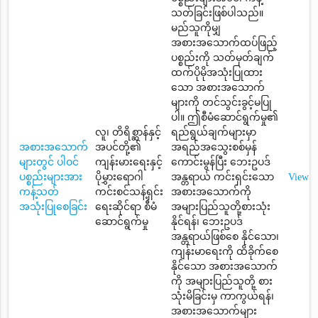
သတ်ခြင်းဖြစ်ပါသည်။
မည်သူကိုမျှ
အစားအသောက်ထပ်ဖြည့်
ပစ္စည်းကို သတ်မှတ်ချက်
ထက်ပိုမိုအသုံးပြုထား
သော အစားအသောက်
များကို တင်သွင်းခွင့်မပြု
ပါ။ ဤစီမံဆောင်ရွက်မှု၏
လူ၊ တိရိစ္ဆာန်နှင့်
ရည်ရွယ်ချက်များမှာ
အစားအသောက်
အပင်တို့၏
အရည်အသွေးစစ်မှန်
များတွင် ပါဝင်
ကျန်းမားရေးနှင့်
ကောင်းမွန်ပြီး ဘေးဥပဒ်
ပစ္စည်းများအား
ပိုမွှားရောဂါ
အန္တရာယ် ကင်းရှင်းသော
View
ကန့်သတ်
ကင်းစင်သန့်ရှင်း
အစားအသောက်ကို
အသုံးပြုစေခြင်း
ရေးဆိုင်ရာ စီမံ
အများပြည်သူတို့စားသုံး
ဆောင်ရွက်မှု
နိုင်ရန်၊ ဘေးဥပဒ်
အန္တရာယ်ဖြစ်စေ နိုင်သော၊
ကျန်းမာရေးကို ထိခိုက်စေ
နိုင်သော အစားအသောက်
ကို အများပြည်သူတို့ စား
သုံးမိခြင်းမှ ကာကွယ်ရန်၊
အစားအသောက်များ