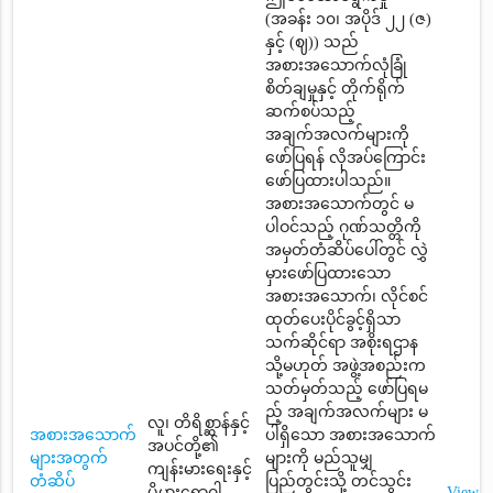
(အခန်း ၁၀၊ အပိုဒ် ၂၂ (ဇ)
နှင့် (ဈ)) သည်
အစားအသောက်လုံခြုံ
စိတ်ချမှုနှင့် တိုက်ရိုက်
ဆက်စပ်သည့်
အချက်အလက်များကို
ဖော်ပြရန် လိုအပ်ကြောင်း
ဖော်ပြထားပါသည်။
အစားအသောက်တွင် မ
ပါဝင်သည့် ဂုဏ်သတ္တိကို
အမှတ်တံဆိပ်ပေါ်တွင် လွှဲ
မှားဖော်ပြထားသော
အစားအသောက်၊ လိုင်စင်
ထုတ်ပေးပိုင်ခွင့်ရှိသာ
သက်ဆိုင်ရာ အစိုးရဌာန
သို့မဟုတ် အဖွဲ့အစည်းက
သတ်မှတ်သည့် ဖော်ပြရမ
ည့် အချက်အလက်များ မ
လူ၊ တိရိစ္ဆာန်နှင့်
အစားအသောက်
ပါရှိသော အစားအသောက်
အပင်တို့၏
များအတွက်
များကို မည်သူမျှ
ကျန်းမားရေးနှင့်
တံဆိပ်
ပြည်တွင်းသို့ တင်သွင်း
ပိုမွှားရောဂါ
View