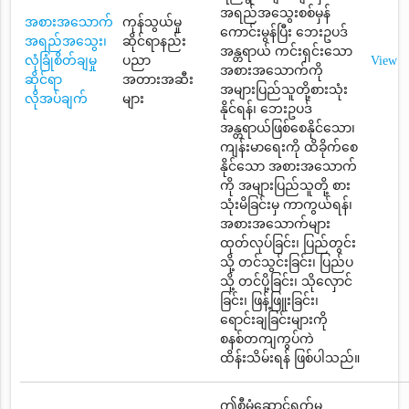
အရည်အသွေးစစ်မှန်
အစားအသောက်
ကုန်သွယ်မှု
ကောင်းမွန်ပြီး ဘေးဥပဒ်
အရည်အသွေး၊
ဆိုင်ရာနည်း
အန္တရာယ် ကင်းရှင်းသော
လုံခြုံစိတ်ချမှု
ပညာ
View
အစားအသောက်ကို
ဆိုင်ရာ
အတားအဆီး
အများပြည်သူတို့စားသုံး
လိုအပ်ချက်
များ
နိုင်ရန်၊ ဘေးဥပဒ်
အန္တရာယ်ဖြစ်စေနိုင်သော၊
ကျန်းမာရေးကို ထိခိုက်စေ
နိုင်သော အစားအသောက်
ကို အများပြည်သူတို့ စား
သုံးမိခြင်းမှ ကာကွယ်ရန်၊
အစားအသောက်များ
ထုတ်လုပ်ခြင်း၊ ပြည်တွင်း
သို့ တင်သွင်းခြင်း၊ ပြည်ပ
သို့ တင်ပို့ခြင်း၊ သိုလှောင်
ခြင်း၊ ဖြန့်ဖြူးခြင်း၊
ရောင်းချခြင်းများကို
စနစ်တကျကွပ်ကဲ
ထိန်းသိမ်းရန် ဖြစ်ပါသည်။
ဤစီမံဆောင်ရွက်မှု