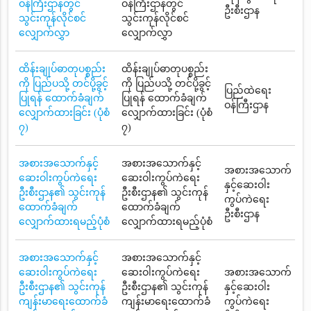
ဝန်ကြီးဌာနတွင်
ဝန်ကြီးဌာနတွင်
ဦးစီးဌာန
သွင်းကုန်လိုင်စင်
သွင်းကုန်လိုင်စင်
လျှောက်လွှာ
လျှောက်လွှာ
ထိန်းချုပ်ဓာတုပစ္စည်း
ထိန်းချုပ်ဓာတုပစ္စည်း
ကို ပြည်ပသို့ တင်ပို့ခွင့်
ကို ပြည်ပသို့ တင်ပို့ခွင့်
ပြည်ထဲရေး
ပြုရန် ထောက်ခံချက်
ပြုရန် ထောက်ခံချက်
ဝန်ကြီးဌာန
လျှောက်ထားခြင်း (ပုံစံ
လျှောက်ထားခြင်း (ပုံစံ
၇)
၇)
အစားအသောက်နှင့်
အစားအသောက်နှင့်
အစားအသောက်
ဆေးဝါးကွပ်ကဲရေး
ဆေးဝါးကွပ်ကဲရေး
နှင့်ဆေးဝါး
ဦးစီးဌာန၏ သွင်းကုန်
ဦးစီးဌာန၏ သွင်းကုန်
ကွပ်ကဲရေး
ထောက်ခံချက်
ထောက်ခံချက်
ဦးစီးဌာန
လျှောက်ထားရမည့်ပုံစံ
လျှောက်ထားရမည့်ပုံစံ
အစားအသောက်နှင့်
အစားအသောက်နှင့်
ဆေးဝါးကွပ်ကဲရေး
ဆေးဝါးကွပ်ကဲရေး
အစားအသောက်
ဦးစီးဌာန၏ သွင်းကုန်
ဦးစီးဌာန၏ သွင်းကုန်
နှင့်ဆေးဝါး
ကျန်းမာရေးထောက်ခံ
ကျန်းမာရေးထောက်ခံ
ကွပ်ကဲရေး