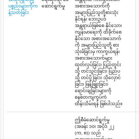
ပစ္စည်းများကိုက
ဆောင်ရွက်မှု
အစားအသောက်ကို
န့်သတ်ခြင်း
အများပြည်သူတို့စားသုံး
နိုင်ရန်၊ ဘေးဥပဒ်
အန္တရာယ်ဖြစ်စေ နိုင်သော၊
ကျန်းမာရေးကို ထိခိုက်စေ
နိုင်သော အစားအသောက်
ကို အများပြည်သူတို့ စား
သုံးမိခြင်းမှ ကာကွယ်ရန်၊
အစားအသောက်များ
ထုတ်လုပ်ခြင်း၊ ပြည်တွင်း
သို့ တင်သွင်းခြင်း၊ ပြည်ပ
သို့ တင်ပို့ ခြင်း၊ သိုလှောင်
ခြင်း၊ ဖြန့်ဖြူးခြင်း၊
ရောင်းချခြင်းများကို
စနစ်တကျကွပ်ကဲ
ထိန်းသိမ်းရန် ဖြစ်ပါသည်။
ဤစီမံဆောင်ရွက်မှု
(အခန်း ၁၀၊ အပိုဒ် ၂၂
(က, စ)) သည်