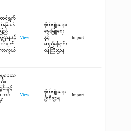
ောင်ရွက်
နိုင်ရန်
စိုက်ပျိုးရေး၊
်ပြည်
မွေးမြူရေး
့ဌာနနှင့်
View
နှင့်
Import
ရွယ်ချက်
ဆည်မြောင်း
ု ကာကွယ်
ဝန်ကြီးဌာန
ဲ့မှပေးသ
ည်။
်းခွင့်
စိုက်ပျိုးရေး
ု တင်
View
Import
ဦးစီးဌာန
ု၏