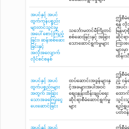
အပင်နှင့် အပင်
ဤစီမံဆ
ထွက်ကုန်ပစ္စည်း
ရန် လိ
များတင်သွင်းမှု
သင်္ဘောမတင်မီကြိုတင်
မြန်မာ့
အပေါ် စောင့်ကြည့်
စစ်ဆေးခြင်းနှင့် အခြား
ဆိုင်ရ
ခြင်း၊ ဆန်းစစ်ဆေး
သောဆောင်ရွက်မှုများ
ကြားစခ
ခြင်းနှင့်
များမှ
အလိုအလျောက်
ထိန်းသ
လိုင်စင်စနစ်
ဤစီမံဆ
အပင်နှင့် အပင်
ထပ်ဆောင်းအခွန်များနှ
ည့် ဝန
ထွက်ပစ္စည်းများ
င့်အခများအပါအဝင်
အပင်၊ အ
အတွက် အခြား
စျေးနှုန်းထိန်းချုပ်ရေး
ထောက်
သောအခကြေးငွေ
ဆိုင်ရာစီမံဆောင်ရွက်မှု
သွင်း
ပေးဆောင်ခြင်း
များ
ရည်ရွယ
ပတ်ဝန်
အပင်နှင့် အပင်
ဤစီမံဆ