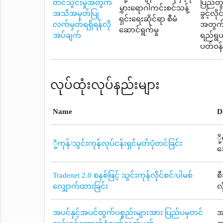
တင်သွင်းမှုအတွက်
ပြည်တွ
မွှားရောဂါကင်းစင်သန့်
အသိအမှတ်ပြု
ခွင့်လိ
ရှင်းရေးဆိုင်ရာ စီမံ
လက်မှတ်ရရှိရန်လို
အတွက် 
ဆောင်ရွက်မှု
အပ်ချက်
ရည်ရွယ
ပတ်ဝန်
လုပ်ထုံးလုပ်နည်းများ
Name
D
ိ
ို့ကုန်/သွင်းကုန်လုပ်ငန်းရှင်မှတ်ပုံတင်ခြင်း
အ
Tradenet 2.0 စနစ်ဖြင့် သွင်းကုန်လိုင်စင်/ပါမစ်
စ
လျှောက်ထားခြင်း
လ
အပင်နှင့်အပင်ထွက်ပစ္စည်းများအား ပြည်ပမှတင်
အ