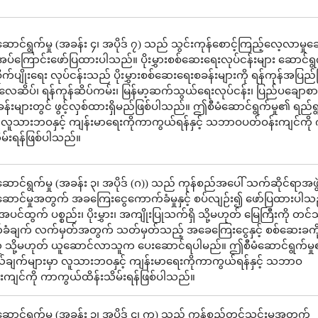
ောင်ရွက်မှု (အခန်း ၄၊ အပိုဒ် ၇) သည် သွင်းကုန်စောင့်ကြည့်လေ့လာမှုဆ
ုအပ်ကြောင်းဖော်ပြထားပါသည်။ ပိုးမွှားစစ်ဆေးရေးလုပ်ငန်းများ ဆောင်ရွက်
စိုက်ပျိုးရေး လုပ်ငန်းသည် ပိုးမွှားစစ်ဆေးရေးစခန်းများကို ရန်ကုန်အပြည
ာလေဆိပ်၊ ရန်ကုန်ဆိပ်ကမ်း၊ မြန်မာ့ဆက်သွယ်ရေးလုပ်ငန်း၊ ပြည်ပချောစာပို
န်းများတွင် ဖွင့်လှစ်ထားရှိမည်ဖြစ်ပါသည်။ ဤစီမံဆောင်ရွက်မှု၏ ရည်
ာ လူသားဘဝနှင့် ကျန်းမာရေးကိုကာကွယ်ရန်နှင့် သဘာဝပတ်ဝန်းကျင်ကိ
ိမ်းရန်ဖြစ်ပါသည်။
ောင်ရွက်မှု (အခန်း ၃၊ အပိုဒ် (ဂ)) သည် ကုန်စည်အပေါ် သက်ဆိုင်ရာအဖွ
်ဆောင်မှုအတွက် အခကြေးငွေကောက်ခံမှုနှင့် စပ်လျဉ်း၍ ဖော်ပြထားပါသ
ပင်ထွက် ပစ္စည်း၊ ပိုးမွှား၊ အကျိုးပြုသက်ရှိ သို့မဟုတ် မြေကြီးကို တင်သွင
ခံချက် လက်မှတ်အတွက် သတ်မှတ်သည့် အခေကြေးငွေနှင့် စစ်ဆေးခကိ
သူ သို့မဟုတ် ယူဆောင်လာသူက ပေးဆောင်ရပါမည်။ ဤစီမံဆောင်ရွက်မှ
်ချက်များမှာ လူသားဘဝနှင့် ကျန်းမာရေးကိုကာကွယ်ရန်နှင့် သဘာဝ
းကျင်ကို ကာကွယ်ထိန်းသိမ်းရန်ဖြစ်ပါသည်။
ောင်ရွက်မှု (အခန်း ၃၊ အပိုဒ် ၄၊ က) သည် ကုန်စည်တင်သွင်းမှုအတွက်