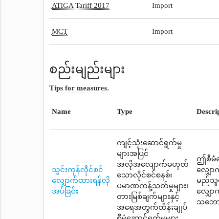
ATIGA Tariff 2017
Import
MCT
Import
စည်းမျည်းများ
Tips for measures.
Name
Type
Descri
ကျင့်သုံးဆောင်ရွက်မှု
များအပြင်
ဤစီမံဆ
အလိုအလျောက်မဟုတ်
သွင်းကုန်လိုင်စင်
လျှောက
သောလိုင်စင်စနစ်၊
လျှောက်ထားရန်လို
မည်သူမ
ပမာဏကန့်သတ်မှုများ၊
အပ်ခြင်း
လျှောက
တားမြစ်ချက်များနှင့်
သဘောတူ
အရေအတွက်ထိန်းချုပ်
စီမံဆောင်ရွက်မှုများ