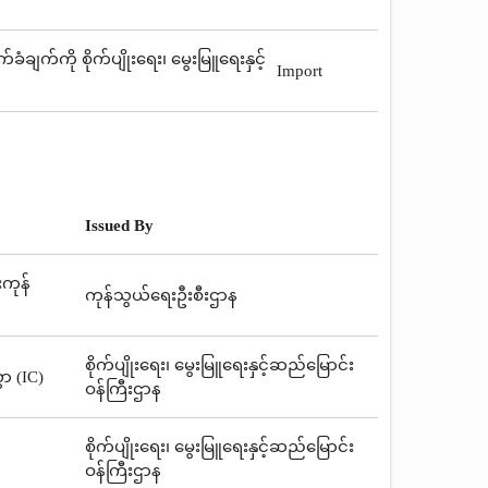
ချက်ကို စိုက်ပျိုးရေး၊ မွေးမြူရေးနှင့်
Import
Issued By
းကုန်
ကုန်သွယ်ရေးဦးစီးဌာန
စိုက်ပျိုးရေး၊ မွေးမြူရေးနှင့်ဆည်မြောင်း
ာ (IC)
ဝန်ကြီးဌာန
စိုက်ပျိုးရေး၊ မွေးမြူရေးနှင့်ဆည်မြောင်း
ဝန်ကြီးဌာန