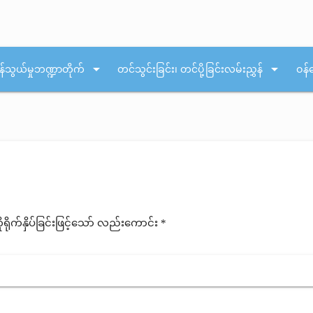
arrow_drop_down
arrow_drop_down
န်သွယ်မှုဘဏ္ဍာတိုက်
တင်သွင်းခြင်း၊ တင်ပို့ခြင်းလမ်းညွှန်
ဝန်
ုက်နှိပ်ခြင်းဖြင့်သော် လည်းကောင်း *