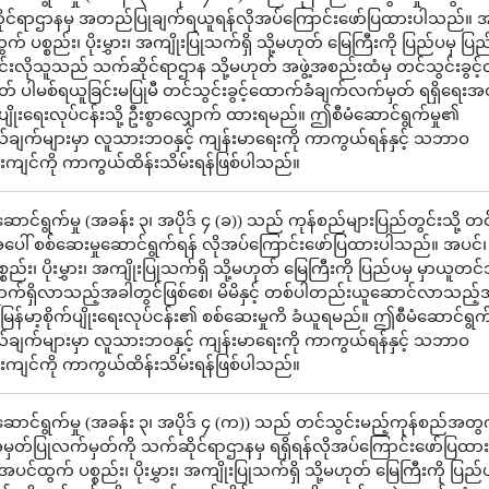
ုင်ရာဌာနမှ အတည်ပြုချက်ရယူရန်လိုအပ်ကြောင်းဖော်ပြထားပါသည်။ အ
် ပစ္စည်း၊ ပိုးမွှား၊ အကျိုးပြုသက်ရှိ သို့မဟုတ် မြေကြီးကို ပြည်ပမှ ပြည်
်းလိုသူသည် သက်ဆိုင်ရာဌာန သို့မဟုတ် အဖွဲ့အစည်းထံမှ တင်သွင်းခွင့်လိ
ုတ် ပါမစ်ရယူခြင်းမပြုမီ တင်သွင်းခွင့်ထောက်ခံချက်လက်မှတ် ရရှိရေးအ
က်ပျိုးရေးလုပ်ငန်းသို့ ဦးစွာလျှောက် ထားရမည်။ ဤစီမံဆောင်ရွက်မှု၏
်ချက်များမှာ လူသားဘဝနှင့် ကျန်းမာရေးကို ကာကွယ်ရန်နှင့် သဘာဝ
းကျင်ကို ကာကွယ်ထိန်းသိမ်းရန်ဖြစ်ပါသည်။
ောင်ရွက်မှု (အခန်း ၃၊ အပိုဒ် ၄ (ခ)) သည် ကုန်စည်များပြည်တွင်းသို့ တင
ပေါ် စစ်ဆေးမှုဆောင်ရွက်ရန် လိုအပ်ကြောင်းဖော်ပြထားပါသည်။ အပင်
စည်း၊ ပိုးမွှား၊ အကျိုးပြုသက်ရှိ သို့မဟုတ် မြေကြီးကို ပြည်ပမှ မှာယူတင်သ
ရောက်ရှိလာသည့်အခါတွင်ဖြစ်စေ၊ မိမိနှင့် တစ်ပါတည်းယူဆောင်လာသည့်
 မြန်မာ့စိုက်ပျိုးရေးလုပ်ငန်း၏ စစ်ဆေးမှုကိ ခံယူရမည်။ ဤစီမံဆောင်ရွက
်ချက်များမှာ လူသားဘဝနှင့် ကျန်းမာရေးကို ကာကွယ်ရန်နှင့် သဘာဝ
းကျင်ကို ကာကွယ်ထိန်းသိမ်းရန်ဖြစ်ပါသည်။
ောင်ရွက်မှု (အခန်း ၃၊ အပိုဒ် ၄ (က)) သည် တင်သွင်းမည့်ကုန်စည်အတွ
တ်ပြုလက်မှတ်ကို သက်ဆိုင်ရာဌာနမှ ရရှိရန်လိုအပ်ကြောင်းဖော်ပြထ
ပင်ထွက် ပစ္စည်း၊ ပိုးမွှား၊ အကျိုးပြုသက်ရှိ သို့မဟုတ် မြေကြီးကို ပြည်