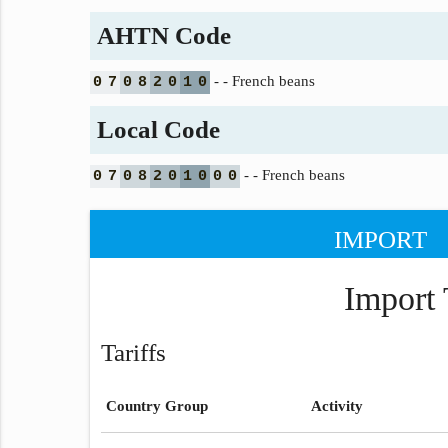
AHTN Code
- - French beans
0
7
0
8
2
0
1
0
Local Code
- - French beans
0
7
0
8
2
0
1
0
0
0
IMPORT
Import 
Tariffs
Country Group
Activity