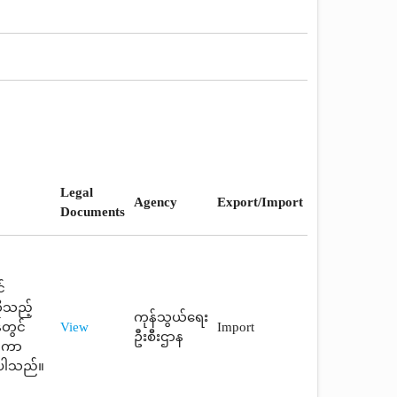
Legal
Agency
Export/Import
Documents
်
ုသည့်
ကုန်သွယ်ရေး
နတွင်
View
Import
ဦးစီးဌာန
ံတကာ
်ပါသည်။