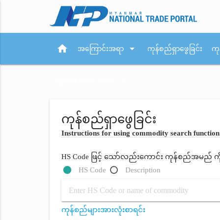
home
arrow_drop_down
အကြောင်းအရာ
ကုန်စည်ရှာဖွေခြင်း
ကု
arrow_drop_down
ပြည်ပစည်းမျဉ်းများ
ကုန်စည်ရှာဖွေခြင်း
Instructions for using commodity search function
HS Code ဖြင့် သော်လည်းကောင်း ကုန်စည်အမည် ကိုရိ
HS Code
Description
ကုန်စည်များအားလုံးစာရင်း