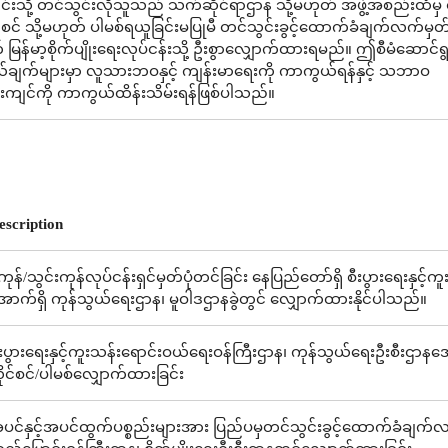
င်းသို့ တင်သွင်းလိုသူသည် သက်ဆိုင်ရာဌာန သို့မဟုတ် အဖွဲ့အစည်းထံမှ
ုင်စင် သို့မဟုတ် ပါမစ်ရယူခြင်းမပြုမီ တင်သွင်းခွင့်ထောက်ခံချက်လက်မှတ်
မြန်မာ့စိုက်ပျိုးရေးလုပ်ငန်းသို့ ဦးစွာလျှောက်ထားရမည်။ ဤစီမံဆောင်ရ
်ချက်များမှာ လူသားဘဝနှင့် ကျန်းမာရေးကို ကာကွယ်ရန်နှင့် သဘာဝ
းကျင်ကို ကာကွယ်ထိန်းသိမ်းရန်ဖြစ်ပါသည်။
escription
ု့ကုန်/သွင်းကုန်လုပ်ငန်းရှင်မှတ်ပုံတင်ခြင်း နေပြည်တော်ရှိ စီးပွားရေးနှင
ောက်ရှိ ကုန်သွယ်ရေးဌာန၊ မူဝါဒဌာနခွဲတွင် လျှောက်ထားနိုင်ပါသည်။
ီးပွားရေးနှင့်ကူးသန်းရောင်းဝယ်ရေးဝန်ကြီးဌာန၊ ကုန်သွယ်ရေးဦးစီးဌာနအောက
ိုင်စင်/ပါမစ်လျှောက်ထားခြင်း
ပင်နှင့်အပင်ထွက်ပစ္စည်းများအား ပြည်ပမှတင်သွင်းခွင့်ထောက်ခံချက်လက်မှ