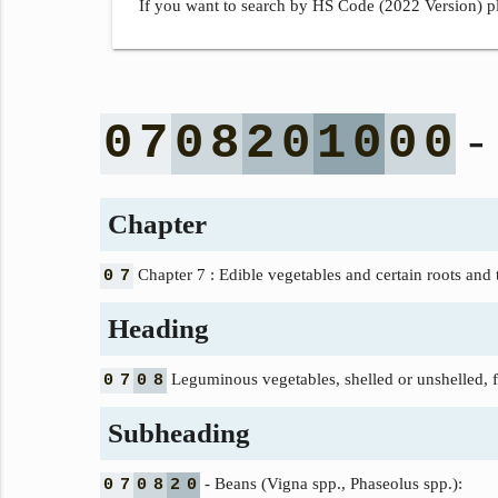
If you want to search by HS Code (2022 Version) pl
- 
0
7
0
8
2
0
1
0
0
0
Chapter
Chapter 7 : Edible vegetables and certain roots and 
0
7
Heading
Leguminous vegetables, shelled or unshelled, fr
0
7
0
8
Subheading
- Beans (Vigna spp., Phaseolus spp.):
0
7
0
8
2
0