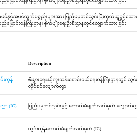
ည်မြောင်းဝန်ကြီးဌာန၊ စိုက်ပျိုးရေးဦးစီးဌာနတွင်လျှောက်ထားခြင်း
ပင်နှင့်အပင်ထွက်ပစ္စည်းများအား ပြည်ပမှတင်သွင်းပြီးထုတ်ယူခွင့်ထောက်ခံ
ည်မြောင်းဝန်ကြီးဌာန၊ စိုက်ပျိုးရေးဦးစီးဌာနတွင်လျှောက်ထားခြင်း
Description
င်းကုန်
စီးပွားရေးနှင့်ကူးသန်းရောင်းဝယ်ရေးဝန်ကြီးဌာနတွင် သွင်
လိုင်စင်လျှောက်လွှာ
ွှာ (IC)
ပြည်ပမှတင်သွင်းခွင့် ထောက်ခံချက်လက်မှတ် လျှောက်လွှ
သွင်းကုန်ထောက်ခံချက်လက်မှတ် (IC)