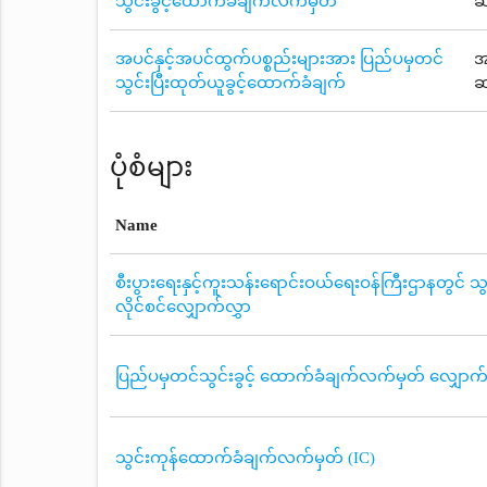
သွင်းခွင့်ထောက်ခံချက်လက်မှတ်
ဆ
အပင်နှင့်အပင်ထွက်ပစ္စည်းများအား ပြည်ပမှတင်
အ
သွင်းပြီးထုတ်ယူခွင့်ထောက်ခံချက်
ဆ
ပုံစံများ
Name
စီးပွားရေးနှင့်ကူးသန်းရောင်းဝယ်ရေးဝန်ကြီးဌာနတွင် သွ
လိုင်စင်လျှောက်လွှာ
ပြည်ပမှတင်သွင်းခွင့် ထောက်ခံချက်လက်မှတ် လျှောက်လ
သွင်းကုန်ထောက်ခံချက်လက်မှတ် (IC)