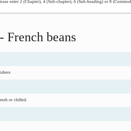
ease enter 2 (Chapter), 4 (Sub-chapter), 6 (Sub-heading) or 8 (Commod
- French beans
tubers
esh or chilled.