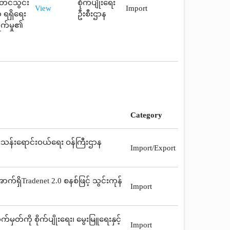
 တင်သွင်း
စိုက်ပျိုးရေး
View
Import
 ရရှိရေး
ဦးစီးဌာန
ွက်မှု၏
Category
့်ကူးသန်းရောင်းဝယ်ရေး ဝန်ကြီးဌာန
Import/Export
်ရှိTradenet 2.0 စနစ်ဖြင့် သွင်းကုန်
Import
တ်ကို စိုက်ပျိုးရေး၊ မွေးမြူရေးနှင့်
Import