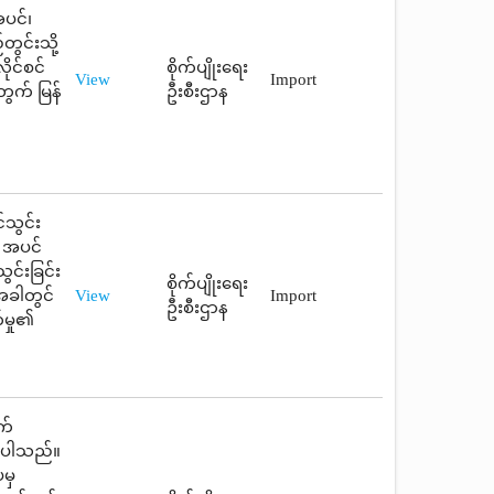
ပင်၊
တွင်းသို့
ုင်စင်
စိုက်ပျိုးရေး
View
Import
တွက် မြန်
ဦးစီးဌာန
်သွင်း
၊ အပင်
ွင်းခြင်း
စိုက်ပျိုးရေး
အခါတွင်
View
Import
ဦးစီးဌာန
်မှု၏
က်
ားပါသည်။
ပမှ