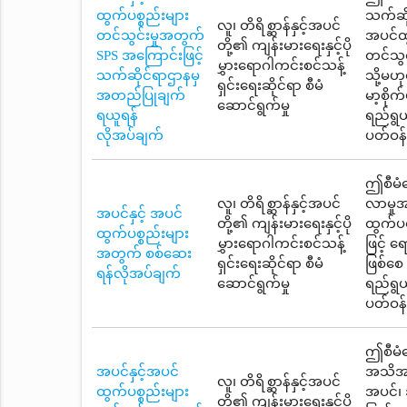
ထွက်ပစ္စည်းများ
သက်ဆိ
လူ၊ တိရိစ္ဆာန်နှင့်အပင်
တင်သွင်းမှုအတွက်
အပင်ထွက
တို့၏ ကျန်းမားရေးနှင့်ပို
SPS အကြောင်းဖြင့်
တင်သွင
မွှားရောဂါကင်းစင်သန့်
သက်ဆိုင်ရာဌာနမှ
သို့မဟ
ရှင်းရေးဆိုင်ရာ စီမံ
အတည်ပြုချက်
မာ့စို
ဆောင်ရွက်မှု
ရယူရန်
ရည်ရွယ
လိုအပ်ချက်
ပတ်ဝန်
ဤစီမံဆ
လူ၊ တိရိစ္ဆာန်နှင့်အပင်
လာမှုအ
အပင်နှင့် အပင်
တို့၏ ကျန်းမားရေးနှင့်ပို
ထွက်ပစ္
ထွက်ပစ္စည်းများ
မွှားရောဂါကင်းစင်သန့်
ဖြင့် 
အတွက် စစ်ဆေး
ရှင်းရေးဆိုင်ရာ စီမံ
ဖြစ်စေ
ရန်လိုအပ်ချက်
ဆောင်ရွက်မှု
ရည်ရွယ
ပတ်ဝန်
ဤစီမံဆ
အပင်နှင့်အပင်
အသိအမှ
လူ၊ တိရိစ္ဆာန်နှင့်အပင်
ထွက်ပစ္စည်းများ
အပင်၊ အ
တို့၏ ကျန်းမားရေးနှင့်ပို