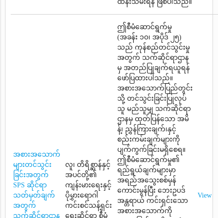
ထိန်းသိမ်းရန် ဖြစ်ပါသည်။
ဤစီမံဆောင်ရွက်မှု
(အခန်း ၁၀၊ အပိုဒ် ၂၅)
သည် ကုန်စည်တင်သွင်းမှု
အတွက် သက်ဆိုင်ရာဌာန
မှ အတည်ပြုချက်ရယူရန်
ဖော်ပြထားပါသည်။
အစားအသောက်ပြည်တွင်း
သို့ တင်သွင်းခြင်းပြုလုပ်
သူ မည်သူမျှ သက်ဆိုင်ရာ
ဌာနမှ ထုတ်ပြန်သော အမိ
န့်၊ ညွှန်ကြားချက်၊နှင့်
စည်းကမ်းချက်များကို
ပျက်ကွက်ခြင်းမရှိစေရ။
အစားအသောက်
ဤစီမံဆောင်ရွက်မှု၏
များတင်သွင်း
လူ၊ တိရိစ္ဆာန်နှင့်
ရည်ရွယ်ချက်များမှာ
ခြင်းအတွက်
အပင်တို့၏
အရည်အသွေးစစ်မှန်
SPS ဆိုင်ရာ
ကျန်းမားရေးနှင့်
ကောင်းမွန်ပြီး ဘေးဥပဒ်
သတ်မှတ်ချက်
ပိုမွှားရောဂါ
View
အန္တရာယ် ကင်းရှင်းသော
အတွက်
ကင်းစင်သန့်ရှင်း
အစားအသောက်ကို
သက်ဆိုင်ရာဌာန
ရေးဆိုင်ရာ စီမံ