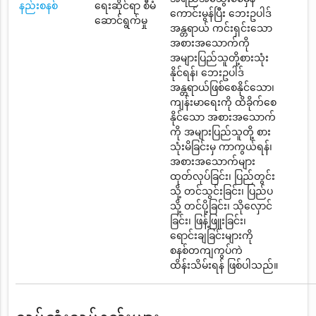
နည်းစနစ်
ရေးဆိုင်ရာ စီမံ
ကောင်းမွန်ပြီး ဘေးဥပါဒ်
ဆောင်ရွက်မှု
အန္တရာယ် ကင်းရှင်းသော
အစားအသောက်ကို
အများပြည်သူတို့စားသုံး
နိုင်ရန်၊ ဘေးဥပါဒ်
အန္တရာယ်ဖြစ်စေနိုင်သော၊
ကျန်းမာရေးကို ထိခိုက်စေ
နိုင်သော အစားအသောက်
ကို အများပြည်သူတို့ စား
သုံးမိခြင်းမှ ကာကွယ်ရန်၊
အစားအသောက်များ
ထုတ်လုပ်ခြင်း၊ ပြည်တွင်း
သို့ တင်သွင်းခြင်း၊ ပြည်ပ
သို့ တင်ပို့ခြင်း၊ သိုလှောင်
ခြင်း၊ ဖြန့်ဖြူးခြင်း၊
ရောင်းချခြင်းများကို
စနစ်တကျကွပ်ကဲ
ထိန်းသိမ်းရန် ဖြစ်ပါသည်။