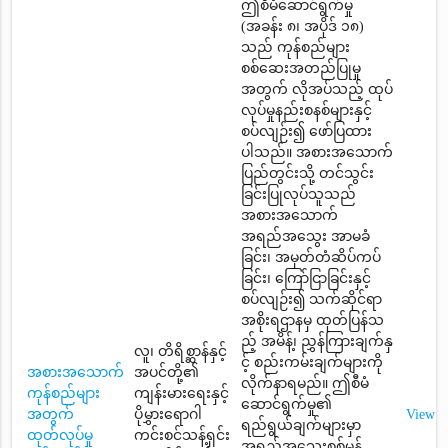
ဤစီမံဆောင်ရွက်မှု
(အခန်း ၈၊ အပိုဒ် ၁၈)
သည် ကုန်စည်များ
စစ်ဆေးအတည်ပြုမှု
အတွက် လိုအပ်သည့် ထုပ်
လုပ်မှုနည်းစနစ်များနှင့်
စပ်လျဉ်း၍ ဖော်ပြထား
ပါသည်။ အစားအသောက်
ပြည်တွင်းသို့ တင်သွင်း
ခြင်းပြုလုပ်သူသည်
အစားအသောက်
အရည်အသွေး အာမခံ
ခြင်း၊ အမှတ်တံဆိပ်ကပ်
ခြင်း၊ ကြော်ငြာခြင်းနှင့်
စပ်လျဉ်း၍ သက်ဆိုင်ရာ
အစိုးရဌာနမှ ထုတ်ပြန်သ
ည့် အမိန့်၊ ညွှန်ကြားချက်နှ
လူ၊ တိရိစ္ဆာန်နှင့်
င့် စည်းကမ်းချက်များကို
အစားအသောက်
အပင်တို့၏
လိုက်နာရမည်။ ဤစီမံ
ကုန်စည်များ
ကျန်းမားရေးနှင့်
ဆောင်ရွက်မှု၏
အတွက်
ပိုမွှားရောဂါ
View
ရည်ရွယ်ချက်များမှာ
ထုတ်လုပ်မှု
ကင်းစင်သန့်ရှင်း
အရည်အသွေးစစ်မှန်