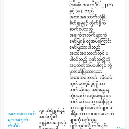
(အခန်း ၁၀၊ အပိုဒ် ၂၂ (ဇ)
နှင့် (ဈ)) သည်
အစားအသောက်လုံခြုံ
စိတ်ချမှုနှင့် တိုက်ရိုက်
ဆက်စပ်သည့်
အချက်အလက်များကို
ဖော်ပြရန် လိုအပ်ကြောင်း
ဖော်ပြထားပါသည်။
အစားအသောက်တွင် မ
ပါဝင်သည့် ဂုဏ်သတ္တိကို
အမှတ်တံဆိပ်ပေါ်တွင် လွှဲ
မှားဖော်ပြထားသော
အစားအသောက်၊ လိုင်စင်
ထုတ်ပေးပိုင်ခွင့်ရှိသာ
သက်ဆိုင်ရာ အစိုးရဌာန
သို့မဟုတ် အဖွဲ့အစည်းက
သတ်မှတ်သည့် ဖော်ပြရမ
ည့် အချက်အလက်များ မ
လူ၊ တိရိစ္ဆာန်နှင့်
အစားအသောက်
ပါရှိသော အစားအသောက်
အပင်တို့၏
များအတွက်
များကို မည်သူမျှ
ကျန်းမားရေးနှင့်
တံဆိပ်
ပြည်တွင်းသို့ တင်သွင်း
ပိုမွှားရောဂါ
View