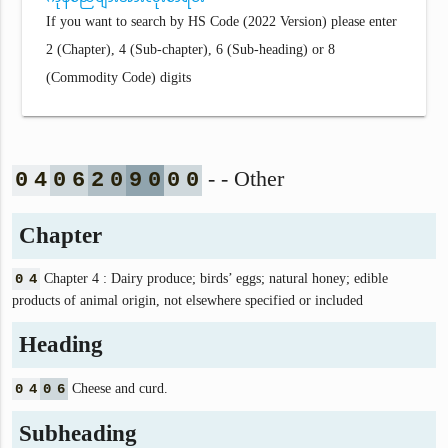
If you want to search by HS Code (2022 Version) please enter
2 (Chapter), 4 (Sub-chapter), 6 (Sub-heading) or 8
(Commodity Code) digits
- - Other
0
4
0
6
2
0
9
0
0
0
Chapter
0
4
Chapter 4 : Dairy produce; birds’ eggs; natural honey; edible
products of animal origin, not elsewhere specified or included
Heading
0
4
0
6
Cheese and curd.
Subheading