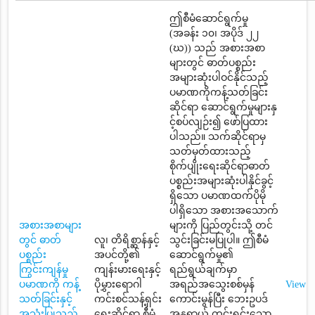
ဤစီမံဆောင်ရွက်မှု
(အခန်း ၁၀၊ အပိုဒ် ၂၂
(ဃ)) သည် အစားအစာ
များတွင် ဓာတ်ပစ္စည်း
အများဆုံးပါဝင်နိုင်သည့်
ပမာဏကိုကန့်သတ်ခြင်း
ဆိုင်ရာ ဆောင်ရွက်မှုများနှ
င့်စပ်လျဉ်း၍ ဖော်ပြထား
ပါသည်။ သက်ဆိုင်ရာမှ
သတ်မှတ်ထားသည့်
စိုက်ပျိုးရေးဆိုင်ရာဓာတ်
ပစ္စည်းအများဆုံးပါနိုင်ခွင့်
ရှိသော ပမာဏထက်ပိုမို
ပါရှိသော အစားအသောက်
အစားအစာများ
များကို ပြည်တွင်းသို့ တင်
တွင် ဓာတ်
လူ၊ တိရိစ္ဆာန်နှင့်
သွင်းခြင်းမပြုပါ။ ဤစီမံ
ပစ္စည်း
အပင်တို့၏
ဆောင်ရွက်မှု၏
ကြွင်းကျန်မှု
ကျန်းမားရေးနှင့်
ရည်ရွယ်ချက်မှာ
ပမာဏကို ကန့်
ပိုမွှားရောဂါ
အရည်အသွေးစစ်မှန်
View
သတ်ခြင်းနှင့်
ကင်းစင်သန့်ရှင်း
ကောင်းမွန်ပြီး ဘေးဥပဒ်
အသုံးပြုသည့်
ရေးဆိုင်ရာ စီမံ
အန္တရာယ် ကင်းရှင်းသော