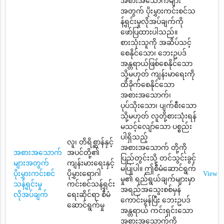
အစားအသောက်များ
အတွက် ပိုးမွှားကင်းစင်သ
န့်ရှင်းမှုလိုအပ်ချက်ကို
ဖော်ပြထားပါသည်။
စားသုံးသူကို အဆိပ်သင့်
စေနိုင်သော၊ ဘေးဥပဒ်
အန္တရာယ်ဖြစ်စေနိုင်သော
သို့မဟုတ် ကျန်းမာရေးကို
ထိခိုက်စေနိုင်သော
အစားအသောက်၊
ပုပ်သိုးသော၊ ပျက်စီးသော
သို့မဟုတ် လူတို့စားသုံးရန်
မသင့်လျော်သော ပစ္စည်း
ပါရှိသည့်
လူ၊ တိရိစ္ဆာန်နှင့်
အစားအသောက် တို့ကို
အစားအသောက်
အပင်တို့၏
ပြည်တွင်းသို့ တင်သွင်းခွင့်
များအတွက်
ကျန်းမားရေးနှင့်
မပြုပါ။ ဤစီမံဆောင်ရွက်
ပိုးမွှားကင်းစင်
ပိုမွှားရောဂါ
View
မှု၏ ရည်ရွယ်ချက်များမှာ
သန့်ရှင်းမှု
ကင်းစင်သန့်ရှင်း
အရည်အသွေးစစ်မှန်
လိုအပ်ချက်
ရေးဆိုင်ရာ စီမံ
ကောင်းမွန်ပြီး ဘေးဥပဒ်
ဆောင်ရွက်မှု
အန္တရာယ် ကင်းရှင်းသော
အစားအသောက်ကို