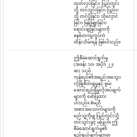
ထုတ်လုပ်ခြင်း၊ ပြည်တွင်း
သို့ တင်သွင်းခြင်း၊ ပြည်ပ
သို့ တင်ပို့ခြင်း၊ သိုလှောင်
ခြင်း၊ ဖြန့်ဖြူးခြင်း၊
ရောင်းချခြင်းများကို
စနစ်တကျကွပ်ကဲ
ထိန်းသိမ်းရန် ဖြစ်ပါသည်။
ဤစီမံဆောင်ရွက်မှု
(အခန်း ၁၀၊ အပိုဒ် ၂၂၊
ဆ) သည်
ကုန်စည်၏အရည်အသွေး၊
လုံခြုံစိတ်ချမှုနှင့် စွမ်း
ဆောင်ရည်ရှိမှုလိုအပ်ချက်
များကို ဖော်ပြထား
ပါသည်။ စံမညီ
အစားအသောက်များကို
မည်သူ့ကိုမျှ ပြည်တွင်းသို့
တင်သွင်းခွင့် မပြုပါ။ ဤ
စီမံဆောင်ရွက်မှု၏
ရည်ရွယ်ချက်များမှာ