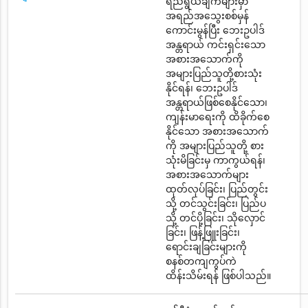
ရည်ရွယ်ချက်များမှာ
အရည်အသွေးစစ်မှန်
ကောင်းမွန်ပြီး ဘေးဥပါဒ်
အန္တရာယ် ကင်းရှင်းသော
အစားအသောက်ကို
အများပြည်သူတို့စားသုံး
နိုင်ရန်၊ ဘေးဥပါဒ်
အန္တရာယ်ဖြစ်စေနိုင်သော၊
ကျန်းမာရေးကို ထိခိုက်စေ
နိုင်သော အစားအသောက်
ကို အများပြည်သူတို့ စား
သုံးမိခြင်းမှ ကာကွယ်ရန်၊
အစားအသောက်များ
ထုတ်လုပ်ခြင်း၊ ပြည်တွင်း
သို့ တင်သွင်းခြင်း၊ ပြည်ပ
သို့ တင်ပို့ခြင်း၊ သိုလှောင်
ခြင်း၊ ဖြန့်ဖြူးခြင်း၊
ရောင်းချခြင်းများကို
စနစ်တကျကွပ်ကဲ
ထိန်းသိမ်းရန် ဖြစ်ပါသည်။