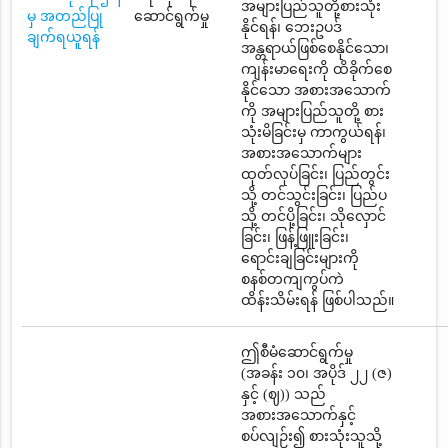
အများပြည်သူတို့စားသုံး
မှ အတည်ပြု
ဆောင်ရွက်မှု
နိုင်ရန်၊ ဘေးဥပဒ်
ချက်ရယူရန်
အန္တရာယ်ဖြစ်စေနိုင်သော၊
ကျန်းမာရေးကို ထိခိုက်စေ
နိုင်သော အစားအသောက်
ကို အများပြည်သူတို့ စား
သုံးမိခြင်းမှ ကာကွယ်ရန်၊
အစားအသောက်များ
ထုတ်လုပ်ခြင်း၊ ပြည်တွင်း
သို့ တင်သွင်းခြင်း၊ ပြည်ပ
သို့ တင်ပို့ခြင်း၊ သိုလှောင်
ခြင်း၊ ဖြန့်ဖြူးခြင်း၊
ရောင်းချခြင်းများကို
စနစ်တကျကွပ်ကဲ
ထိန်းသိမ်းရန် ဖြစ်ပါသည်။
ဤစီမံဆောင်ရွက်မှု
(အခန်း ၁၀၊ အပိုဒ် ၂၂ (ဇ)
နှင့် (ဈ)) သည်
အစားအသောက်နှင့်
စပ်လျဉ်း၍ စားသုံးသူသို့