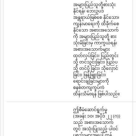
အများပြည်သူတို့စားသုံး
နိုင်ရန်၊ ဘေးဥပဒ်
အန္တရာယ်ဖြစ်စေ နိုင်သော၊
ကျန်းမာရေးကို ထိခိုက်စေ
နိုင်သော အစားအသောက်
ကို အများပြည်သူတို့ စား
သုံးမိခြင်းမှ ကာကွယ်ရန်၊
အစားအသောက်များ
ထုတ်လုပ်ခြင်း၊ ပြည်တွင်း
သို့ တင်သွင်းခြင်း၊ ပြည်ပ
သို့ တင်ပို့ ခြင်း၊ သိုလှောင်
ခြင်း၊ ဖြန့်ဖြူးခြင်း၊
ရောင်းချခြင်းများကို
စနစ်တကျကွပ်ကဲ
ထိန်းသိမ်းရန် ဖြစ်ပါသည်။
ဤစီမံဆောင်ရွက်မှု
(အခန်း ၁၀၊ အပိုဒ် ၂၂ (ဂ))
သည် အစားအသောက်
တွင် အသုံးပြုသည့် ပါဝင်
ပစ္စည်းများအပေါ် ကန့်