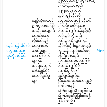
ဤစီမံဆောင်ရွက်မှု (အမိန့်
ကြော်ငြာစာအမှတ်
၂၂/၂၀၁၉) သည်
သွင်းကုန်လိုင်စင်
ကျင့်သုံးဆောင်
လျှောက်ထားရန် လိုအပ်
ရွက်မှုများအပြင်
ကြောင်း ဖော်ပြထား
အလိုအလျောက်
ပါသည်။ ဤကုန်စည်ကို
မဟုတ်သော
တင်သွင်းလိုသည့်
လိုင်စင်စနစ်၊
မည်သူမဆို သွင်းကုန်
သွင်းကုန်လိုင်စင်
ပမာဏကန့်
လိုင်စင်ကို စီးပွားရေးနှင့်
လျှောက်ထား
သတ်မှုများ၊
ကူးသန်းရောင်းဝယ်ရေး
View
ရန်လိုအပ်ခြင်း
တားမြစ်ချက်
ဝန်ကြီးဌာနတွင်
များနှင့်
လျှောက်ထားရမည်ဖြစ်
အရေအတွက်
ပါသည်။ ဤစီမံ
ထိန်းချုပ်စီမံ
ဆောင်ရွက်မှု၏
ဆောင်ရွက်မှု
ရည်ရွယ်ချက်မှာ
များ
နိုင်ငံတကာသဘောတူညီ
ချက်များနှင့်
လိုက်လျောညီထွေဖြစ်သ
ည့်ကုန်သွယ်မှုဖြစ်စေရန်
ဖြစ်ပါသည်။