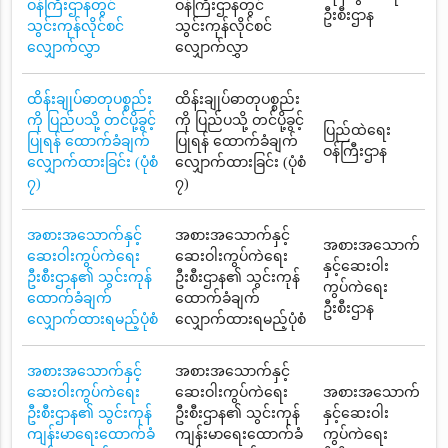
ဝန်ကြီးဌာနတွင်
ဝန်ကြီးဌာနတွင်
ဦးစီးဌာန
သွင်းကုန်လိုင်စင်
သွင်းကုန်လိုင်စင်
လျှောက်လွှာ
လျှောက်လွှာ
ထိန်းချုပ်ဓာတုပစ္စည်း
ထိန်းချုပ်ဓာတုပစ္စည်း
ကို ပြည်ပသို့ တင်ပို့ခွင့်
ကို ပြည်ပသို့ တင်ပို့ခွင့်
ပြည်ထဲရေး
ပြုရန် ထောက်ခံချက်
ပြုရန် ထောက်ခံချက်
ဝန်ကြီးဌာန
လျှောက်ထားခြင်း (ပုံစံ
လျှောက်ထားခြင်း (ပုံစံ
၇)
၇)
အစားအသောက်နှင့်
အစားအသောက်နှင့်
အစားအသောက်
ဆေးဝါးကွပ်ကဲရေး
ဆေးဝါးကွပ်ကဲရေး
နှင့်ဆေးဝါး
ဦးစီးဌာန၏ သွင်းကုန်
ဦးစီးဌာန၏ သွင်းကုန်
ကွပ်ကဲရေး
ထောက်ခံချက်
ထောက်ခံချက်
ဦးစီးဌာန
လျှောက်ထားရမည့်ပုံစံ
လျှောက်ထားရမည့်ပုံစံ
အစားအသောက်နှင့်
အစားအသောက်နှင့်
ဆေးဝါးကွပ်ကဲရေး
ဆေးဝါးကွပ်ကဲရေး
အစားအသောက်
ဦးစီးဌာန၏ သွင်းကုန်
ဦးစီးဌာန၏ သွင်းကုန်
နှင့်ဆေးဝါး
ကျန်းမာရေးထောက်ခံ
ကျန်းမာရေးထောက်ခံ
ကွပ်ကဲရေး