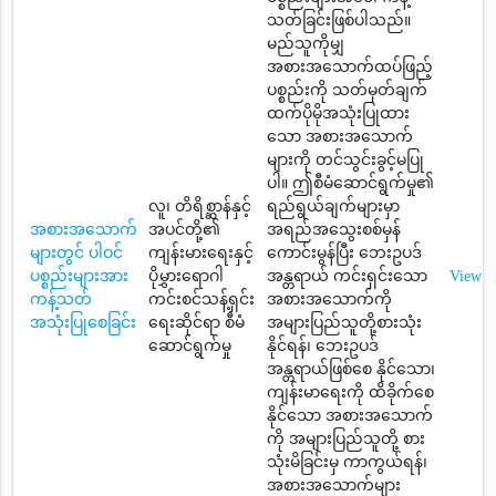
သတ်ခြင်းဖြစ်ပါသည်။
မည်သူကိုမျှ
အစားအသောက်ထပ်ဖြည့်
ပစ္စည်းကို သတ်မှတ်ချက်
ထက်ပိုမိုအသုံးပြုထား
သော အစားအသောက်
များကို တင်သွင်းခွင့်မပြု
ပါ။ ဤစီမံဆောင်ရွက်မှု၏
လူ၊ တိရိစ္ဆာန်နှင့်
ရည်ရွယ်ချက်များမှာ
အစားအသောက်
အပင်တို့၏
အရည်အသွေးစစ်မှန်
များတွင် ပါဝင်
ကျန်းမားရေးနှင့်
ကောင်းမွန်ပြီး ဘေးဥပဒ်
ပစ္စည်းများအား
ပိုမွှားရောဂါ
အန္တရာယ် ကင်းရှင်းသော
View
ကန့်သတ်
ကင်းစင်သန့်ရှင်း
အစားအသောက်ကို
အသုံးပြုစေခြင်း
ရေးဆိုင်ရာ စီမံ
အများပြည်သူတို့စားသုံး
ဆောင်ရွက်မှု
နိုင်ရန်၊ ဘေးဥပဒ်
အန္တရာယ်ဖြစ်စေ နိုင်သော၊
ကျန်းမာရေးကို ထိခိုက်စေ
နိုင်သော အစားအသောက်
ကို အများပြည်သူတို့ စား
သုံးမိခြင်းမှ ကာကွယ်ရန်၊
အစားအသောက်များ