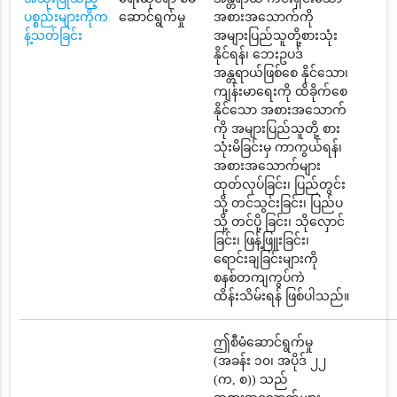
ပစ္စည်းများကိုက
ဆောင်ရွက်မှု
အစားအသောက်ကို
န့်သတ်ခြင်း
အများပြည်သူတို့စားသုံး
နိုင်ရန်၊ ဘေးဥပဒ်
အန္တရာယ်ဖြစ်စေ နိုင်သော၊
ကျန်းမာရေးကို ထိခိုက်စေ
နိုင်သော အစားအသောက်
ကို အများပြည်သူတို့ စား
သုံးမိခြင်းမှ ကာကွယ်ရန်၊
အစားအသောက်များ
ထုတ်လုပ်ခြင်း၊ ပြည်တွင်း
သို့ တင်သွင်းခြင်း၊ ပြည်ပ
သို့ တင်ပို့ ခြင်း၊ သိုလှောင်
ခြင်း၊ ဖြန့်ဖြူးခြင်း၊
ရောင်းချခြင်းများကို
စနစ်တကျကွပ်ကဲ
ထိန်းသိမ်းရန် ဖြစ်ပါသည်။
ဤစီမံဆောင်ရွက်မှု
(အခန်း ၁၀၊ အပိုဒ် ၂၂
(က, စ)) သည်