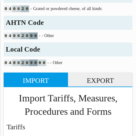
0
4
0
6
2
0
- Grated or powdered cheese, of all kinds:
AHTN Code
0
4
0
6
2
0
9
0
- - Other
Local Code
0
4
0
6
2
0
9
0
0
0
- - Other
IMPORT
EXPORT
Import Tariffs, Measures,
Procedures and Forms
Tariffs