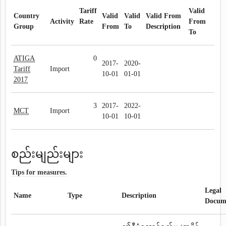
Tariff
Valid
Country
Valid
Valid
Valid From
Activity
Rate
From
Group
From
To
Description
To
ATIGA
0
2017-
2020-
Tariff
Import
10-01
01-01
2017
3
2017-
2022-
MCT
Import
10-01
10-01
စည်းမျည်းများ
Tips for measures.
Legal
Name
Type
Description
Docum