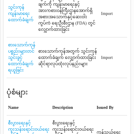
ချက်ကို ကျန်းမာရေးနှင့်
သွင်းကုန်
အားကစားဝန်ကြီးဌာနအောက်ရှိ
ကျန်းမာရေး
Import
အစားအသောက်နှင့်ဆေးဝါး
ထောက်ခံချက်
ကွပ်ကဲ ရေးဦးစီးဌာန (FDA) တွင်
လျှောက်ထားခြင်း
စားသောက်ကုန်
ပစ္စည်းများတင်
စားသောက်ကုန်အတွက် သွင်းကုန်
သွင်းခွင့်
ထောက်ခံချက် လျှောက်ထားခြင်း
Import
ထောက်ခံချက်
ဆိုင်ရာလုပ်ထုံးလုပ်နည်းများ
ရယူခြင်း
ပုံစံများ
Name
Description
Issued By
စီးပွားရေးနှင့်
စီးပွားရေးနှင့်
ကူးသန်းရောင်းဝယ်ရေး
ကူးသန်းရောင်းဝယ်ရေး
ကုန်သွယ်ရေး