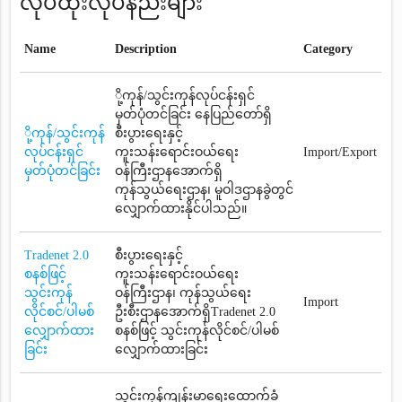
လုပ်ထုံးလုပ်နည်းများ
Name
Description
Category
ို့ကုန်/သွင်းကုန်လုပ်ငန်းရှင်
မှတ်ပုံတင်ခြင်း နေပြည်တော်ရှိ
ို့ကုန်/သွင်းကုန်
စီးပွားရေးနှင့်
လုပ်ငန်းရှင်
ကူးသန်းရောင်းဝယ်ရေး
Import/Export
မှတ်ပုံတင်ခြင်း
ဝန်ကြီးဌာနအောက်ရှိ
ကုန်သွယ်ရေးဌာန၊ မူဝါဒဌာနခွဲတွင်
လျှောက်ထားနိုင်ပါသည်။
Tradenet 2.0
စီးပွားရေးနှင့်
စနစ်ဖြင့်
ကူးသန်းရောင်းဝယ်ရေး
သွင်းကုန်
ဝန်ကြီးဌာန၊ ကုန်သွယ်ရေး
Import
လိုင်စင်/ပါမစ်
ဦးစီးဌာနအောက်ရှိTradenet 2.0
လျှောက်ထား
စနစ်ဖြင့် သွင်းကုန်လိုင်စင်/ပါမစ်
ခြင်း
လျှောက်ထားခြင်း
သွင်းကုန်ကျန်းမာရေးထောက်ခံ