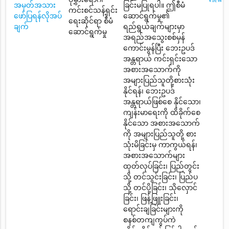
အမှတ်အသား
ခြင်းမပြုရပါ။ ဤစီမံ
ကင်းစင်သန့်ရှင်း
ဖော်ပြရန်လိုအပ်
ဆောင်ရွက်မှု၏
ရေးဆိုင်ရာ စီမံ
ချက်
ရည်ရွယ်ချက်များမှာ
ဆောင်ရွက်မှု
အရည်အသွေးစစ်မှန်
ကောင်းမွန်ပြီး ဘေးဥပဒ်
အန္တရာယ် ကင်းရှင်းသော
အစားအသောက်ကို
အများပြည်သူတို့စားသုံး
နိုင်ရန်၊ ဘေးဥပဒ်
အန္တရာယ်ဖြစ်စေ နိုင်သော၊
ကျန်းမာရေးကို ထိခိုက်စေ
နိုင်သော အစားအသောက်
ကို အများပြည်သူတို့ စား
သုံးမိခြင်းမှ ကာကွယ်ရန်၊
အစားအသောက်များ
ထုတ်လုပ်ခြင်း၊ ပြည်တွင်း
သို့ တင်သွင်းခြင်း၊ ပြည်ပ
သို့ တင်ပို့ခြင်း၊ သိုလှောင်
ခြင်း၊ ဖြန့်ဖြူးခြင်း၊
ရောင်းချခြင်းများကို
စနစ်တကျကွပ်ကဲ