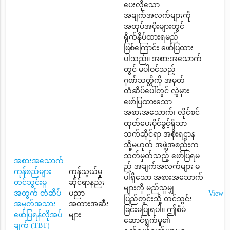
ပေးလိုသော
အချက်အလက်များကို
အထုပ်အပိုးများတွင်
ရိုက်နှိပ်ထားရမည်
ဖြစ်ကြောင်း ဖော်ပြထား
ပါသည်။ အစားအသောက်
တွင် မပါဝင်သည့်
ဂုဏ်သတ္တိကို အမှတ်
တံဆိပ်ပေါ်တွင် လွှဲမှား
ဖော်ပြထားသော
အစားအသောက်၊ လိုင်စင်
ထုတ်ပေးပိုင်ခွင့်ရှိသာ
သက်ဆိုင်ရာ အစိုးရဌာန
သို့မဟုတ် အဖွဲ့အစည်းက
သတ်မှတ်သည့် ဖော်ပြရမ
အစားအသောက်
ည့် အချက်အလက်များ မ
ကုန်စည်များ
ကုန်သွယ်မှု
ပါရှိသော အစားအသောက်
တင်သွင်းမှု
ဆိုင်ရာနည်း
များကို မည်သူမျှ
အတွက် တံဆိပ်
ပညာ
View
ပြည်တွင်းသို့ တင်သွင်း
အမှတ်အသား
အတားအဆီး
ခြင်းမပြုရပါ။ ဤစီမံ
ဖော်ပြရန်လိုအပ်
များ
ဆောင်ရွက်မှု၏
ချက် (TBT)