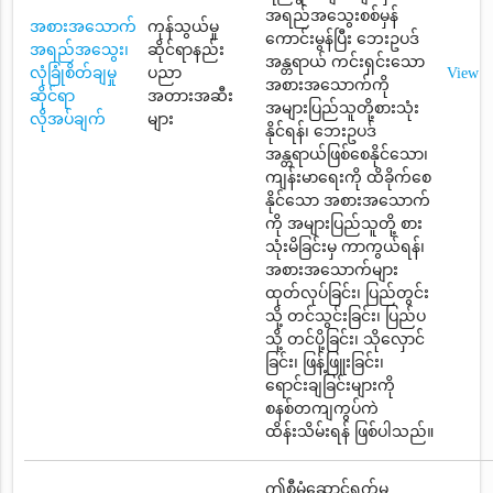
အရည်အသွေးစစ်မှန်
အစားအသောက်
ကုန်သွယ်မှု
ကောင်းမွန်ပြီး ဘေးဥပဒ်
အရည်အသွေး၊
ဆိုင်ရာနည်း
အန္တရာယ် ကင်းရှင်းသော
လုံခြုံစိတ်ချမှု
ပညာ
View
အစားအသောက်ကို
ဆိုင်ရာ
အတားအဆီး
အများပြည်သူတို့စားသုံး
လိုအပ်ချက်
များ
နိုင်ရန်၊ ဘေးဥပဒ်
အန္တရာယ်ဖြစ်စေနိုင်သော၊
ကျန်းမာရေးကို ထိခိုက်စေ
နိုင်သော အစားအသောက်
ကို အများပြည်သူတို့ စား
သုံးမိခြင်းမှ ကာကွယ်ရန်၊
အစားအသောက်များ
ထုတ်လုပ်ခြင်း၊ ပြည်တွင်း
သို့ တင်သွင်းခြင်း၊ ပြည်ပ
သို့ တင်ပို့ခြင်း၊ သိုလှောင်
ခြင်း၊ ဖြန့်ဖြူးခြင်း၊
ရောင်းချခြင်းများကို
စနစ်တကျကွပ်ကဲ
ထိန်းသိမ်းရန် ဖြစ်ပါသည်။
ဤစီမံဆောင်ရွက်မှု