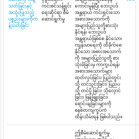
သတ်ခြင်းနှင့်
ကင်းစင်သန့်ရှင်း
ကောင်းမွန်ပြီး ဘေးဥပဒ်
အသုံးပြုသည့်
ရေးဆိုင်ရာ စီမံ
အန္တရာယ် ကင်းရှင်းသော
ပစ္စည်းများကိုက
ဆောင်ရွက်မှု
အစားအသောက်ကို
န့်သတ်ခြင်း
အများပြည်သူတို့စားသုံး
နိုင်ရန်၊ ဘေးဥပဒ်
အန္တရာယ်ဖြစ်စေ နိုင်သော၊
ကျန်းမာရေးကို ထိခိုက်စေ
နိုင်သော အစားအသောက်
ကို အများပြည်သူတို့ စား
သုံးမိခြင်းမှ ကာကွယ်ရန်၊
အစားအသောက်များ
ထုတ်လုပ်ခြင်း၊ ပြည်တွင်း
သို့ တင်သွင်းခြင်း၊ ပြည်ပ
သို့ တင်ပို့ ခြင်း၊ သိုလှောင်
ခြင်း၊ ဖြန့်ဖြူးခြင်း၊
ရောင်းချခြင်းများကို
စနစ်တကျကွပ်ကဲ
ထိန်းသိမ်းရန် ဖြစ်ပါသည်။
ဤစီမံဆောင်ရွက်မှု