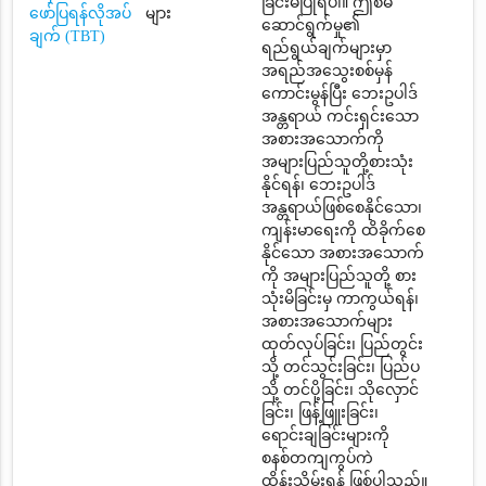
ခြင်းမပြုရပါ။ ဤစီမံ
ဖော်ပြရန်လိုအပ်
များ
ဆောင်ရွက်မှု၏
ချက် (TBT)
ရည်ရွယ်ချက်များမှာ
အရည်အသွေးစစ်မှန်
ကောင်းမွန်ပြီး ဘေးဥပါဒ်
အန္တရာယ် ကင်းရှင်းသော
အစားအသောက်ကို
အများပြည်သူတို့စားသုံး
နိုင်ရန်၊ ဘေးဥပါဒ်
အန္တရာယ်ဖြစ်စေနိုင်သော၊
ကျန်းမာရေးကို ထိခိုက်စေ
နိုင်သော အစားအသောက်
ကို အများပြည်သူတို့ စား
သုံးမိခြင်းမှ ကာကွယ်ရန်၊
အစားအသောက်များ
ထုတ်လုပ်ခြင်း၊ ပြည်တွင်း
သို့ တင်သွင်းခြင်း၊ ပြည်ပ
သို့ တင်ပို့ခြင်း၊ သိုလှောင်
ခြင်း၊ ဖြန့်ဖြူးခြင်း၊
ရောင်းချခြင်းများကို
စနစ်တကျကွပ်ကဲ
ထိန်းသိမ်းရန် ဖြစ်ပါသည်။