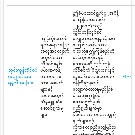
ဤစီမံဆောင်ရွက်မှု (အမိန့်
ကြော်ငြာစာအမှတ်
၂၂/၂၀၁၉) သည်
သွင်းကုန်လိုင်စင်
ကျင့်သုံးဆောင်
လျှောက်ထားရန် လိုအပ်
ရွက်မှုများအပြင်
ကြောင်း ဖော်ပြထား
အလိုအလျောက်
ပါသည်။ ဤကုန်စည်ကို
မဟုတ်သော
တင်သွင်းလိုသည့်
လိုင်စင်စနစ်၊
မည်သူမဆို သွင်းကုန်
သွင်းကုန်လိုင်စင်
ပမာဏကန့်
လိုင်စင်ကို စီးပွားရေးနှင့်
လျှောက်ထား
သတ်မှုများ၊
ကူးသန်းရောင်းဝယ်ရေး
View
ရန်လိုအပ်ခြင်း
တားမြစ်ချက်
ဝန်ကြီးဌာနတွင်
များနှင့်
လျှောက်ထားရမည်ဖြစ်
အရေအတွက်
ပါသည်။ ဤစီမံ
ထိန်းချုပ်စီမံ
ဆောင်ရွက်မှု၏
ဆောင်ရွက်မှု
ရည်ရွယ်ချက်မှာ
များ
နိုင်ငံတကာသဘောတူညီ
ချက်များနှင့်
လိုက်လျောညီထွေဖြစ်သ
ည့်ကုန်သွယ်မှုဖြစ်စေရန်