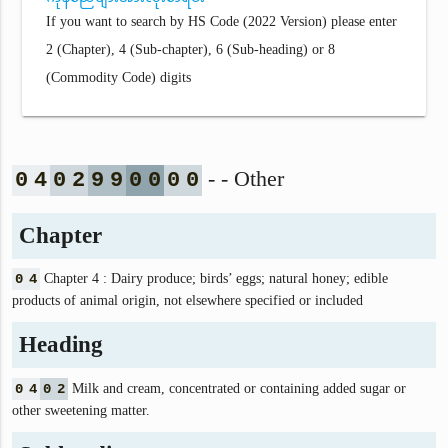
If you want to search by HS Code (2022 Version) please enter
2 (Chapter), 4 (Sub-chapter), 6 (Sub-heading) or 8
(Commodity Code) digits
- - Other
0
4
0
2
9
9
0
0
0
0
Chapter
0
4
Chapter 4 : Dairy produce; birds’ eggs; natural honey; edible
products of animal origin, not elsewhere specified or included
Heading
0
4
0
2
Milk and cream, concentrated or containing added sugar or
other sweetening matter.