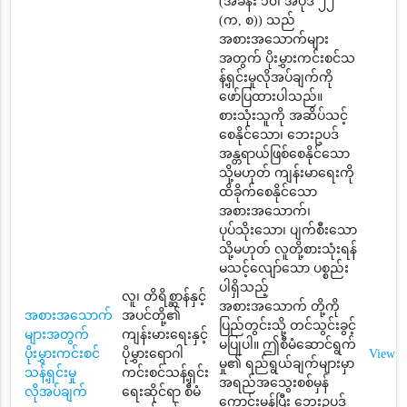
(အခန်း ၁၀၊ အပိုဒ် ၂၂
(က, စ)) သည်
အစားအသောက်များ
အတွက် ပိုးမွှားကင်းစင်သ
န့်ရှင်းမှုလိုအပ်ချက်ကို
ဖော်ပြထားပါသည်။
စားသုံးသူကို အဆိပ်သင့်
စေနိုင်သော၊ ဘေးဥပဒ်
အန္တရာယ်ဖြစ်စေနိုင်သော
သို့မဟုတ် ကျန်းမာရေးကို
ထိခိုက်စေနိုင်သော
အစားအသောက်၊
ပုပ်သိုးသော၊ ပျက်စီးသော
သို့မဟုတ် လူတို့စားသုံးရန်
မသင့်လျော်သော ပစ္စည်း
ပါရှိသည့်
လူ၊ တိရိစ္ဆာန်နှင့်
အစားအသောက် တို့ကို
အစားအသောက်
အပင်တို့၏
ပြည်တွင်းသို့ တင်သွင်းခွင့်
များအတွက်
ကျန်းမားရေးနှင့်
မပြုပါ။ ဤစီမံဆောင်ရွက်
ပိုးမွှားကင်းစင်
ပိုမွှားရောဂါ
View
မှု၏ ရည်ရွယ်ချက်များမှာ
သန့်ရှင်းမှု
ကင်းစင်သန့်ရှင်း
အရည်အသွေးစစ်မှန်
လိုအပ်ချက်
ရေးဆိုင်ရာ စီမံ
ကောင်းမွန်ပြီး ဘေးဥပဒ်