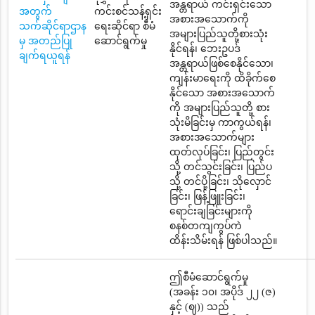
အန္တရာယ် ကင်းရှင်းသော
အတွက်
ကင်းစင်သန့်ရှင်း
အစားအသောက်ကို
သက်ဆိုင်ရာဌာန
ရေးဆိုင်ရာ စီမံ
အများပြည်သူတို့စားသုံး
မှ အတည်ပြု
ဆောင်ရွက်မှု
နိုင်ရန်၊ ဘေးဥပဒ်
ချက်ရယူရန်
အန္တရာယ်ဖြစ်စေနိုင်သော၊
ကျန်းမာရေးကို ထိခိုက်စေ
နိုင်သော အစားအသောက်
ကို အများပြည်သူတို့ စား
သုံးမိခြင်းမှ ကာကွယ်ရန်၊
အစားအသောက်များ
ထုတ်လုပ်ခြင်း၊ ပြည်တွင်း
သို့ တင်သွင်းခြင်း၊ ပြည်ပ
သို့ တင်ပို့ခြင်း၊ သိုလှောင်
ခြင်း၊ ဖြန့်ဖြူးခြင်း၊
ရောင်းချခြင်းများကို
စနစ်တကျကွပ်ကဲ
ထိန်းသိမ်းရန် ဖြစ်ပါသည်။
ဤစီမံဆောင်ရွက်မှု
(အခန်း ၁၀၊ အပိုဒ် ၂၂ (ဇ)
နှင့် (ဈ)) သည်