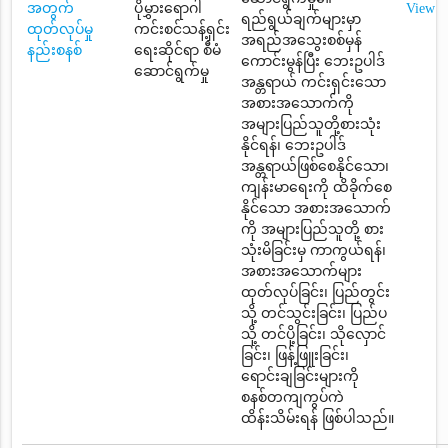
အတွက်
ပိုမွှားရောဂါ
View
ရည်ရွယ်ချက်များမှာ
ထုတ်လုပ်မှု
ကင်းစင်သန့်ရှင်း
အရည်အသွေးစစ်မှန်
နည်းစနစ်
ရေးဆိုင်ရာ စီမံ
ကောင်းမွန်ပြီး ဘေးဥပါဒ်
ဆောင်ရွက်မှု
အန္တရာယ် ကင်းရှင်းသော
အစားအသောက်ကို
အများပြည်သူတို့စားသုံး
နိုင်ရန်၊ ဘေးဥပါဒ်
အန္တရာယ်ဖြစ်စေနိုင်သော၊
ကျန်းမာရေးကို ထိခိုက်စေ
နိုင်သော အစားအသောက်
ကို အများပြည်သူတို့ စား
သုံးမိခြင်းမှ ကာကွယ်ရန်၊
အစားအသောက်များ
ထုတ်လုပ်ခြင်း၊ ပြည်တွင်း
သို့ တင်သွင်းခြင်း၊ ပြည်ပ
သို့ တင်ပို့ခြင်း၊ သိုလှောင်
ခြင်း၊ ဖြန့်ဖြူးခြင်း၊
ရောင်းချခြင်းများကို
စနစ်တကျကွပ်ကဲ
ထိန်းသိမ်းရန် ဖြစ်ပါသည်။