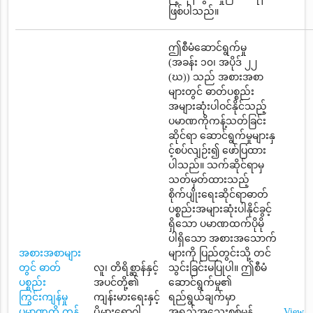
ဖြစ်ပါသည်။
ဤစီမံဆောင်ရွက်မှု
(အခန်း ၁၀၊ အပိုဒ် ၂၂
(ဃ)) သည် အစားအစာ
များတွင် ဓာတ်ပစ္စည်း
အများဆုံးပါဝင်နိုင်သည့်
ပမာဏကိုကန့်သတ်ခြင်း
ဆိုင်ရာ ဆောင်ရွက်မှုများနှ
င့်စပ်လျဉ်း၍ ဖော်ပြထား
ပါသည်။ သက်ဆိုင်ရာမှ
သတ်မှတ်ထားသည့်
စိုက်ပျိုးရေးဆိုင်ရာဓာတ်
ပစ္စည်းအများဆုံးပါနိုင်ခွင့်
ရှိသော ပမာဏထက်ပိုမို
ပါရှိသော အစားအသောက်
အစားအစာများ
များကို ပြည်တွင်းသို့ တင်
တွင် ဓာတ်
လူ၊ တိရိစ္ဆာန်နှင့်
သွင်းခြင်းမပြုပါ။ ဤစီမံ
ပစ္စည်း
အပင်တို့၏
ဆောင်ရွက်မှု၏
ကြွင်းကျန်မှု
ကျန်းမားရေးနှင့်
ရည်ရွယ်ချက်မှာ
ပမာဏကို ကန့်
ပိုမွှားရောဂါ
အရည်အသွေးစစ်မှန်
View