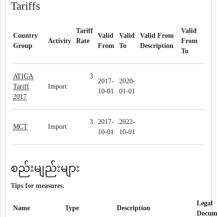
Tariffs
Tariff
Valid
Country
Valid
Valid
Valid From
Activity
Rate
From
Group
From
To
Description
To
ATIGA
3
2017-
2020-
Tariff
Import
10-01
01-01
2017
3
2017-
2022-
MCT
Import
10-01
10-01
စည်းမျည်းများ
Tips for measures.
Legal
Name
Type
Description
Docum