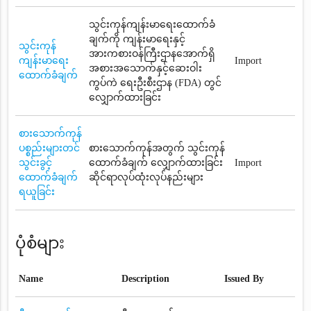
သွင်းကုန်ကျန်းမာရေးထောက်ခံ
ချက်ကို ကျန်းမာရေးနှင့်
သွင်းကုန်
အားကစားဝန်ကြီးဌာနအောက်ရှိ
ကျန်းမာရေး
Import
အစားအသောက်နှင့်ဆေးဝါး
ထောက်ခံချက်
ကွပ်ကဲ ရေးဦးစီးဌာန (FDA) တွင်
လျှောက်ထားခြင်း
စားသောက်ကုန်
ပစ္စည်းများတင်
စားသောက်ကုန်အတွက် သွင်းကုန်
သွင်းခွင့်
ထောက်ခံချက် လျှောက်ထားခြင်း
Import
ထောက်ခံချက်
ဆိုင်ရာလုပ်ထုံးလုပ်နည်းများ
ရယူခြင်း
ပုံစံများ
Name
Description
Issued By