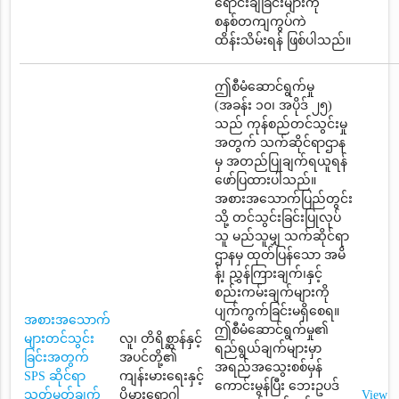
ရောင်းချခြင်းများကို
စနစ်တကျကွပ်ကဲ
ထိန်းသိမ်းရန် ဖြစ်ပါသည်။
ဤစီမံဆောင်ရွက်မှု
(အခန်း ၁၀၊ အပိုဒ် ၂၅)
သည် ကုန်စည်တင်သွင်းမှု
အတွက် သက်ဆိုင်ရာဌာန
မှ အတည်ပြုချက်ရယူရန်
ဖော်ပြထားပါသည်။
အစားအသောက်ပြည်တွင်း
သို့ တင်သွင်းခြင်းပြုလုပ်
သူ မည်သူမျှ သက်ဆိုင်ရာ
ဌာနမှ ထုတ်ပြန်သော အမိ
န့်၊ ညွှန်ကြားချက်၊နှင့်
စည်းကမ်းချက်များကို
ပျက်ကွက်ခြင်းမရှိစေရ။
အစားအသောက်
ဤစီမံဆောင်ရွက်မှု၏
များတင်သွင်း
လူ၊ တိရိစ္ဆာန်နှင့်
ရည်ရွယ်ချက်များမှာ
ခြင်းအတွက်
အပင်တို့၏
အရည်အသွေးစစ်မှန်
SPS ဆိုင်ရာ
ကျန်းမားရေးနှင့်
ကောင်းမွန်ပြီး ဘေးဥပဒ်
သတ်မှတ်ချက်
ပိုမွှားရောဂါ
View