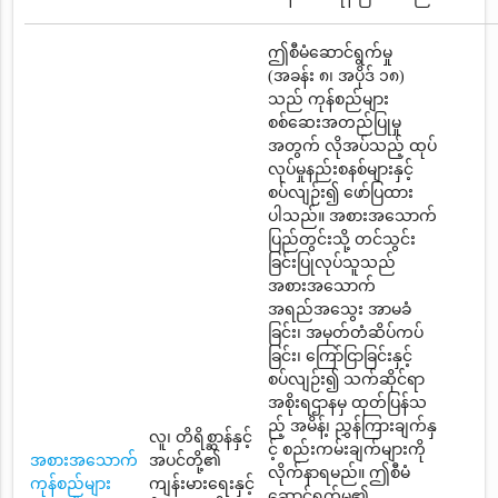
ဤစီမံဆောင်ရွက်မှု
(အခန်း ၈၊ အပိုဒ် ၁၈)
သည် ကုန်စည်များ
စစ်ဆေးအတည်ပြုမှု
အတွက် လိုအပ်သည့် ထုပ်
လုပ်မှုနည်းစနစ်များနှင့်
စပ်လျဉ်း၍ ဖော်ပြထား
ပါသည်။ အစားအသောက်
ပြည်တွင်းသို့ တင်သွင်း
ခြင်းပြုလုပ်သူသည်
အစားအသောက်
အရည်အသွေး အာမခံ
ခြင်း၊ အမှတ်တံဆိပ်ကပ်
ခြင်း၊ ကြော်ငြာခြင်းနှင့်
စပ်လျဉ်း၍ သက်ဆိုင်ရာ
အစိုးရဌာနမှ ထုတ်ပြန်သ
ည့် အမိန့်၊ ညွှန်ကြားချက်နှ
လူ၊ တိရိစ္ဆာန်နှင့်
င့် စည်းကမ်းချက်များကို
အစားအသောက်
အပင်တို့၏
လိုက်နာရမည်။ ဤစီမံ
ကုန်စည်များ
ကျန်းမားရေးနှင့်
ဆောင်ရွက်မှု၏