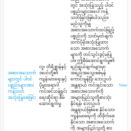
တွင် အသုံးပြုသည့် ပါဝင်
ပစ္စည်းများအပေါ် ကန့်
သတ်ခြင်းဖြစ်ပါသည်။
မည်သူကိုမျှ
အစားအသောက်ထပ်ဖြည့်
ပစ္စည်းကို သတ်မှတ်ချက်
ထက်ပိုမိုအသုံးပြုထား
သော အစားအသောက်
များကို တင်သွင်းခွင့်မပြု
ပါ။ ဤစီမံဆောင်ရွက်မှု၏
လူ၊ တိရိစ္ဆာန်နှင့်
ရည်ရွယ်ချက်များမှာ
အစားအသောက်
အပင်တို့၏
အရည်အသွေးစစ်မှန်
များတွင် ပါဝင်
ကျန်းမားရေးနှင့်
ကောင်းမွန်ပြီး ဘေးဥပဒ်
ပစ္စည်းများအား
ပိုမွှားရောဂါ
အန္တရာယ် ကင်းရှင်းသော
View
ကန့်သတ်
ကင်းစင်သန့်ရှင်း
အစားအသောက်ကို
အသုံးပြုစေခြင်း
ရေးဆိုင်ရာ စီမံ
အများပြည်သူတို့စားသုံး
ဆောင်ရွက်မှု
နိုင်ရန်၊ ဘေးဥပဒ်
အန္တရာယ်ဖြစ်စေ နိုင်သော၊
ကျန်းမာရေးကို ထိခိုက်စေ
နိုင်သော အစားအသောက်
ကို အများပြည်သူတို့ စား