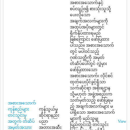
အစားအသောက်နှင့်
စပ်လျဉ်း၍ စားသုံးသူသို့
ပေးလိုသော
အချက်အလက်များကို
အထုပ်အပိုးများတွင်
ရိုက်နှိပ်ထားရမည်
ဖြစ်ကြောင်း ဖော်ပြထား
ပါသည်။ အစားအသောက်
တွင် မပါဝင်သည့်
ဂုဏ်သတ္တိကို အမှတ်
တံဆိပ်ပေါ်တွင် လွှဲမှား
ဖော်ပြထားသော
အစားအသောက်၊ လိုင်စင်
ထုတ်ပေးပိုင်ခွင့်ရှိသာ
သက်ဆိုင်ရာ အစိုးရဌာန
သို့မဟုတ် အဖွဲ့အစည်းက
သတ်မှတ်သည့် ဖော်ပြရမ
အစားအသောက်
ည့် အချက်အလက်များ မ
ကုန်စည်များ
ကုန်သွယ်မှု
ပါရှိသော အစားအသောက်
တင်သွင်းမှု
ဆိုင်ရာနည်း
များကို မည်သူမျှ
အတွက် တံဆိပ်
ပညာ
View
ပြည်တွင်းသို့ တင်သွင်း
အမှတ်အသား
အတားအဆီး