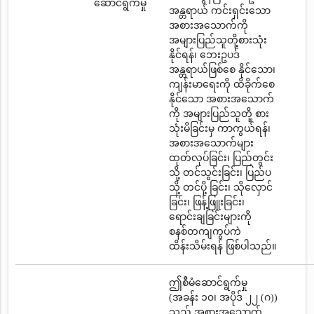
ဆောင်ရွက်မှု
အန္တရာယ် ကင်းရှင်းသော
အစားအသောက်ကို
အများပြည်သူတို့စားသုံး
နိုင်ရန်၊ ဘေးဥပဒ်
အန္တရာယ်ဖြစ်စေ နိုင်သော၊
ကျန်းမာရေးကို ထိခိုက်စေ
နိုင်သော အစားအသောက်
ကို အများပြည်သူတို့ စား
သုံးမိခြင်းမှ ကာကွယ်ရန်၊
အစားအသောက်များ
ထုတ်လုပ်ခြင်း၊ ပြည်တွင်း
သို့ တင်သွင်းခြင်း၊ ပြည်ပ
သို့ တင်ပို့ ခြင်း၊ သိုလှောင်
ခြင်း၊ ဖြန့်ဖြူးခြင်း၊
ရောင်းချခြင်းများကို
စနစ်တကျကွပ်ကဲ
ထိန်းသိမ်းရန် ဖြစ်ပါသည်။
ဤစီမံဆောင်ရွက်မှု
(အခန်း ၁၀၊ အပိုဒ် ၂၂ (ဂ))
သည် အစားအသောက်