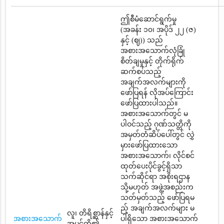
ဤစီမံဆောင်ရွက်မှု
(အခန်း ၁၀၊ အပိုဒ် ၂၂ (ဇ)
နှင့် (ဈ)) သည်
အစားအသောက်လုံခြုံ
စိတ်ချမှုနှင့် တိုက်ရိုက်
ဆက်စပ်သည့်
အချက်အလက်များကို
ဖော်ပြရန် လိုအပ်ကြောင်း
ဖော်ပြထားပါသည်။
အစားအသောက်တွင် မ
ပါဝင်သည့် ဂုဏ်သတ္တိကို
အမှတ်တံဆိပ်ပေါ်တွင် လွှဲ
မှားဖော်ပြထားသော
အစားအသောက်၊ လိုင်စင်
ထုတ်ပေးပိုင်ခွင့်ရှိသာ
သက်ဆိုင်ရာ အစိုးရဌာန
သို့မဟုတ် အဖွဲ့အစည်းက
သတ်မှတ်သည့် ဖော်ပြရမ
ည့် အချက်အလက်များ မ
လူ၊ တိရိစ္ဆာန်နှင့်
အစားအသောက်
ပါရှိသော အစားအသောက်
အပင်တို့၏