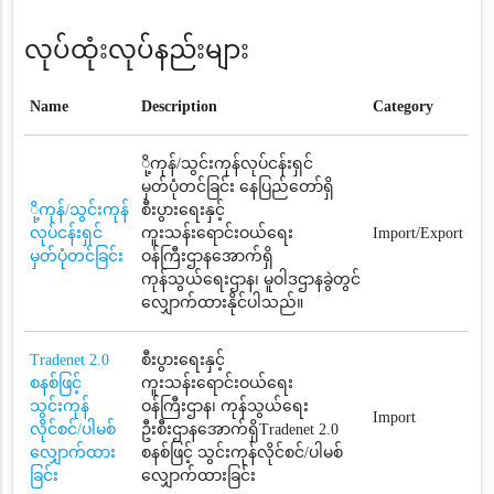
လုပ်ထုံးလုပ်နည်းများ
Name
Description
Category
ို့ကုန်/သွင်းကုန်လုပ်ငန်းရှင်
မှတ်ပုံတင်ခြင်း နေပြည်တော်ရှိ
ို့ကုန်/သွင်းကုန်
စီးပွားရေးနှင့်
လုပ်ငန်းရှင်
ကူးသန်းရောင်းဝယ်ရေး
Import/Export
မှတ်ပုံတင်ခြင်း
ဝန်ကြီးဌာနအောက်ရှိ
ကုန်သွယ်ရေးဌာန၊ မူဝါဒဌာနခွဲတွင်
လျှောက်ထားနိုင်ပါသည်။
Tradenet 2.0
စီးပွားရေးနှင့်
စနစ်ဖြင့်
ကူးသန်းရောင်းဝယ်ရေး
သွင်းကုန်
ဝန်ကြီးဌာန၊ ကုန်သွယ်ရေး
Import
လိုင်စင်/ပါမစ်
ဦးစီးဌာနအောက်ရှိTradenet 2.0
လျှောက်ထား
စနစ်ဖြင့် သွင်းကုန်လိုင်စင်/ပါမစ်
ခြင်း
လျှောက်ထားခြင်း