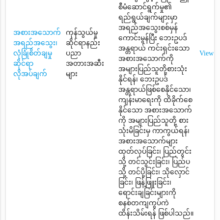
စီမံဆောင်ရွက်မှု၏
ရည်ရွယ်ချက်များမှာ
အရည်အသွေးစစ်မှန်
အစားအသောက်
ကုန်သွယ်မှု
ကောင်းမွန်ပြီး ဘေးဥပဒ်
အရည်အသွေး၊
ဆိုင်ရာနည်း
အန္တရာယ် ကင်းရှင်းသော
လုံခြုံစိတ်ချမှု
ပညာ
View
အစားအသောက်ကို
ဆိုင်ရာ
အတားအဆီး
အများပြည်သူတို့စားသုံး
လိုအပ်ချက်
များ
နိုင်ရန်၊ ဘေးဥပဒ်
အန္တရာယ်ဖြစ်စေနိုင်သော၊
ကျန်းမာရေးကို ထိခိုက်စေ
နိုင်သော အစားအသောက်
ကို အများပြည်သူတို့ စား
သုံးမိခြင်းမှ ကာကွယ်ရန်၊
အစားအသောက်များ
ထုတ်လုပ်ခြင်း၊ ပြည်တွင်း
သို့ တင်သွင်းခြင်း၊ ပြည်ပ
သို့ တင်ပို့ခြင်း၊ သိုလှောင်
ခြင်း၊ ဖြန့်ဖြူးခြင်း၊
ရောင်းချခြင်းများကို
စနစ်တကျကွပ်ကဲ
ထိန်းသိမ်းရန် ဖြစ်ပါသည်။