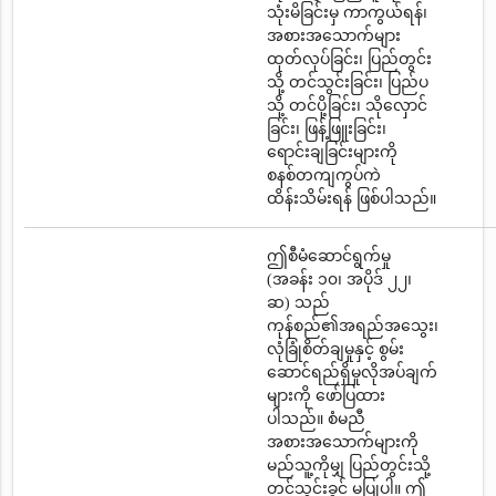
သုံးမိခြင်းမှ ကာကွယ်ရန်၊
အစားအသောက်များ
ထုတ်လုပ်ခြင်း၊ ပြည်တွင်း
သို့ တင်သွင်းခြင်း၊ ပြည်ပ
သို့ တင်ပို့ခြင်း၊ သိုလှောင်
ခြင်း၊ ဖြန့်ဖြူးခြင်း၊
ရောင်းချခြင်းများကို
စနစ်တကျကွပ်ကဲ
ထိန်းသိမ်းရန် ဖြစ်ပါသည်။
ဤစီမံဆောင်ရွက်မှု
(အခန်း ၁၀၊ အပိုဒ် ၂၂၊
ဆ) သည်
ကုန်စည်၏အရည်အသွေး၊
လုံခြုံစိတ်ချမှုနှင့် စွမ်း
ဆောင်ရည်ရှိမှုလိုအပ်ချက်
များကို ဖော်ပြထား
ပါသည်။ စံမညီ
အစားအသောက်များကို
မည်သူ့ကိုမျှ ပြည်တွင်းသို့
တင်သွင်းခွင့် မပြုပါ။ ဤ