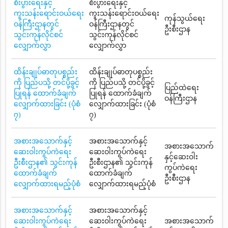
စီးပွားရေးနှင့်
စီးပွားရေးနှင့်
ကူးသန်းရောင်းဝယ်ရေး
ကူးသန်းရောင်းဝယ်ရေး
ကုန်သွယ်ရေး
ဝန်ကြီးဌာနတွင်
ဝန်ကြီးဌာနတွင်
ဦးစီးဌာန
သွင်းကုန်လိုင်စင်
သွင်းကုန်လိုင်စင်
လျှောက်လွှာ
လျှောက်လွှာ
ထိန်းချုပ်ဓာတုပစ္စည်း
ထိန်းချုပ်ဓာတုပစ္စည်း
ကို ပြည်ပသို့ တင်ပို့ခွင့်
ကို ပြည်ပသို့ တင်ပို့ခွင့်
ပြည်ထဲရေး
ပြုရန် ထောက်ခံချက်
ပြုရန် ထောက်ခံချက်
ဝန်ကြီးဌာန
လျှောက်ထားခြင်း (ပုံစံ
လျှောက်ထားခြင်း (ပုံစံ
၇)
၇)
အစားအသောက်နှင့်
အစားအသောက်နှင့်
အစားအသောက်
ဆေးဝါးကွပ်ကဲရေး
ဆေးဝါးကွပ်ကဲရေး
နှင့်ဆေးဝါး
ဦးစီးဌာန၏ သွင်းကုန်
ဦးစီးဌာန၏ သွင်းကုန်
ကွပ်ကဲရေး
ထောက်ခံချက်
ထောက်ခံချက်
ဦးစီးဌာန
လျှောက်ထားရမည့်ပုံစံ
လျှောက်ထားရမည့်ပုံစံ
အစားအသောက်နှင့်
အစားအသောက်နှင့်
ဆေးဝါးကွပ်ကဲရေး
ဆေးဝါးကွပ်ကဲရေး
အစားအသောက်