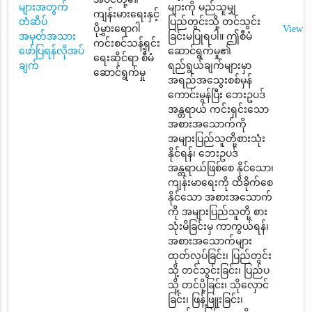
များအတွက်
များကို မည်သူမျှ
ကျန်းမားရေးနှင့်
တံဆိပ်
ပြည်တွင်းသို့ တင်သွင်း
ပိုမွှားရောဂါ
View
အမှတ်အသား
ခြင်းမပြုရပါ။ ဤစီမံ
ကင်းစင်သန့်ရှင်း
ဖော်ပြရန်လိုအပ်
ဆောင်ရွက်မှု၏
ရေးဆိုင်ရာ စီမံ
ချက်
ရည်ရွယ်ချက်များမှာ
ဆောင်ရွက်မှု
အရည်အသွေးစစ်မှန်
ကောင်းမွန်ပြီး ဘေးဥပဒ်
အန္တရာယ် ကင်းရှင်းသော
အစားအသောက်ကို
အများပြည်သူတို့စားသုံး
နိုင်ရန်၊ ဘေးဥပဒ်
အန္တရာယ်ဖြစ်စေ နိုင်သော၊
ကျန်းမာရေးကို ထိခိုက်စေ
နိုင်သော အစားအသောက်
ကို အများပြည်သူတို့ စား
သုံးမိခြင်းမှ ကာကွယ်ရန်၊
အစားအသောက်များ
ထုတ်လုပ်ခြင်း၊ ပြည်တွင်း
သို့ တင်သွင်းခြင်း၊ ပြည်ပ
သို့ တင်ပို့ခြင်း၊ သိုလှောင်
ခြင်း၊ ဖြန့်ဖြူးခြင်း၊