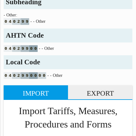
Subheading
- Other:
0
4
0
2
9
9
- - Other
AHTN Code
0
4
0
2
9
9
0
0
- - Other
Local Code
0
4
0
2
9
9
0
0
0
0
- - Other
IMPORT
EXPORT
Import Tariffs, Measures,
Procedures and Forms