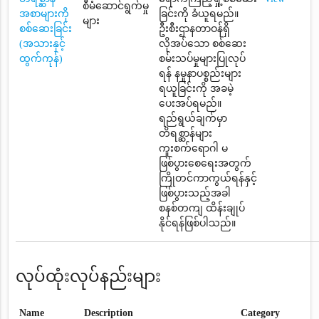
စီမံဆောင်ရွက်မှု
အစာများကို
ခြင်းကို ခံယူရမည်။
များ
စစ်ဆေးခြင်း
ဦးစီးဌာနတာဝန်ရှိ
(အသားနှင့်
လိုအပ်သော စစ်ဆေး
ထွက်ကုန်)
စမ်းသပ်မှုများပြုလုပ်
ရန် နမူနာပစ္စည်းများ
ရယူခြင်းကို အခမဲ့
ပေးအပ်ရမည်။
ရည်ရွယ်ချက်မှာ
တိရစ္ဆာန်များ
ကူးစက်ရောဂါ မ
ဖြစ်ပွားစေရေးအတွက်
ကြိုတင်ကာကွယ်ရန်နှင့်
ဖြစ်ပွားသည့်အခါ
စနစ်တကျ ထိန်းချုပ်
နိုင်ရန်ဖြစ်ပါသည်။
လုပ်ထုံးလုပ်နည်းများ
Name
Description
Category