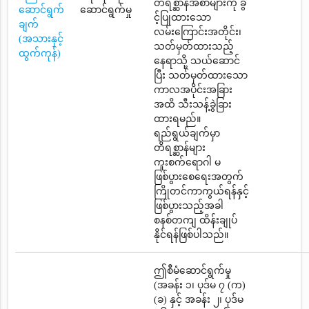
တိရစ္ဆာန်အစာများကို ခွ
ဆောင်ရွက်
ဆောင်ရွက်မှု
င့်ပြုထားသော
ချက်
လမ်းကြောင်းအတိုင်း၊
(အသားနှင့်
သတ်မှတ်ထားသည့်
ထွက်ကုန်)
နေရာသို့ သယ်ဆောင်
ပြီး သတ်မှတ်ထားသော
ကာလအပိုင်းအခြား
အထိ သီးသန့်ခွဲခြား
ထားရမည်။
ရည်ရွယ်ချက်မှာ
တိရစ္ဆာန်များ
ကူးစက်ရောဂါ မ
ဖြစ်ပွားစေရေးအတွက်
ကြိုတင်ကာကွယ်ရန်နှင့်
ဖြစ်ပွားသည့်အခါ
စနစ်တကျ ထိန်းချုပ်
နိုင်ရန်ဖြစ်ပါသည်။
ဤစီမံဆောင်ရွက်မှု
(အခန်း ၁၊ ပုဒ်မ ၇ (က)
(ခ) နှင့် အခန်း ၂၊ ပုဒ်မ