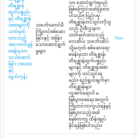
သာ ဆောင်ရွက်ရမည်
တိရစ္ဆာန်
ဖြစ်ကြောင်းဖော်ပြထား
ထွက်ပစ္စည်း
ပါသည်။ ပြည်ပမှ
နှင့် တိရစ္ဆာန်
တိရစ္ဆာန်တင်သွင်းလိုသူ
အစာများကို
သင်္ဘောမတင်မီ
သည် ဦးစီးဌာနက
သတ်မှတ်
ကြိုတင်စစ်ဆေး
သတ်မှတ်ထားသည့်
ထားသည့်
ခြင်းနှင့် အခြား
View
လေဆိပ်၊ သင်္ဘောဆိပ်
အကောက်ခွန်
သောဆောင်ရွက်
သို့မဟုတ် စစ်ဆေးရေး
စခန်းမှသာ
မှုများ
စခန်းမှသာ တိရစ္ဆာန်၊
သယ်ဆောင်
တိရစ္ဆာန်ထွက်ပစ္စည်း
ခြင်း (အသား
များနှင့် တိရစ္ဆာန်အစာ
နှင့်
များကို တင်သွင်းရ
ထွက်ကုန်)
မည်။ ရည်ရွယ်ချက်မှာ
တိရစ္ဆာန်များ
ကူးစက်ရောဂါ မ
ဖြစ်ပွားစေရေးအတွက်
ကြိုတင်ကာကွယ်ရန်နှင့်
ဖြစ်ပွားသည့်အခါ
စနစ်တကျ ထိန်းချုပ်
နိုင်ရန်ဖြစ်ပါသည်။