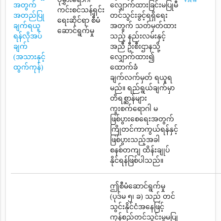
အတွက်
လျှောက်ထားခြင်းမပြုမီ
ကင်းစင်သန့်ရှင်း
အတည်ပြု
တင်သွင်းခွင့်ရရှိရေး
ရေးဆိုင်ရာ စီမံ
ချက်ရယူ
အတွက် သတ်မှတ်ထား
ဆောင်ရွက်မှု
ရန်လိုအပ်
သည့် နည်းလမ်းနှင့်
ချက်
အညီ ဦးစီးဌာနသို့
(အသားနှင့်
လျှောက်ထား၍
ထွက်ကုန်)
ထောက်ခံ
ချက်လက်မှတ် ရယူရ
မည်။ ရည်ရွယ်ချက်မှာ
တိရစ္ဆာန်များ
ကူးစက်ရောဂါ မ
ဖြစ်ပွားစေရေးအတွက်
ကြိုတင်ကာကွယ်ရန်နှင့်
ဖြစ်ပွားသည့်အခါ
စနစ်တကျ ထိန်းချုပ်
နိုင်ရန်ဖြစ်ပါသည်။
ဤစီမံဆောင်ရွက်မှု
(ပုဒ်မ ၅၊ ခ) သည် တင်
သွင်းနိုင်ငံအနေဖြင့်
ကုန်စည်တင်သွင်းမှုမပြု