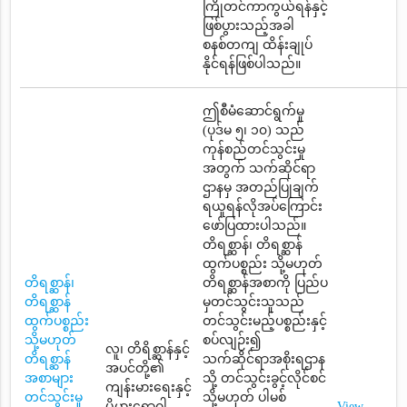
ကြိုတင်ကာကွယ်ရန်နှင့်
ဖြစ်ပွားသည့်အခါ
စနစ်တကျ ထိန်းချုပ်
နိုင်ရန်ဖြစ်ပါသည်။
ဤစီမံဆောင်ရွက်မှု
(ပုဒ်မ ၅၊ ၁၀) သည်
ကုန်စည်တင်သွင်းမှု
အတွက် သက်ဆိုင်ရာ
ဌာနမှ အတည်ပြုချက်
ရယူရန်လိုအပ်ကြောင်း
ဖော်ပြထားပါသည်။
တိရစ္ဆာန်၊ တိရစ္ဆာန်
ထွက်ပစ္စည်း သို့မဟုတ်
တိရစ္ဆာန်၊
တိရစ္ဆာန်အစာကို ပြည်ပ
တိရစ္ဆာန်
မှတင်သွင်းသူသည်
ထွက်ပစ္စည်း
တင်သွင်းမည့်ပစ္စည်းနှင့်
သို့မဟုတ်
စပ်လျဉ်း၍
လူ၊ တိရိစ္ဆာန်နှင့်
တိရစ္ဆာန်
သက်ဆိုင်ရာအစိုးရဌာန
အပင်တို့၏
အစာများ
သို့ တင်သွင်းခွင့်လိုင်စင်
ကျန်းမားရေးနှင့်
တင်သွင်းမှု
သို့မဟုတ် ပါမစ်
ပိုမွှားရောဂါ
View