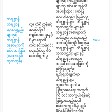
များနှင့် တိရစ္ဆာန်အစာ
များကို စစ်ဆေးရန်လို
အပ်ကြောင်း ဖော်ပြ
ထားပါသည်။ ပြည်ပမှ
တိရစ္ဆာန်၊
တိရစ္ဆာန်များ၊ တိရစ္ဆာန်
တိရစ္ဆာန်
လူ၊ တိရိစ္ဆာန်နှင့်
ထွက်ပစ္စည်းများနှင့်
ထွက်ပစ္စည်း
အပင်တို့၏
တိရစ္ဆာန်အစာများကို
များနှင့်
ကျန်းမားရေးနှင့်
တင်သွင်းလာသူသည်
တိရစ္ဆာန်
ပိုမွှားရောဂါ
View
သက်ဆိုင်ရာဦးစီးဌာနမှ
အစာများကို
ကင်းစင်သန့်ရှင်း
တိရစ္ဆာန်များ၊ တိရစ္ဆာန်
စစ်ဆေးခြင်း
ရေးဆိုင်ရာ စီမံ
ထွက်ပစ္စည်းများနှင့်
(အသားနှင့်
ဆောင်ရွက်မှု
တိရစ္ဆာန်အစာများ
ထွက်ကုန်)
အပေါ် စစ်ဆေးခြင်းကို
ခွင့်ပြုရမည်။
ရည်ရွယ်ချက်မှာ
တိရစ္ဆာန်များ
ကူးစက်ရောဂါ မ
ဖြစ်ပွားစေရေးအတွက်
ကြိုတင်ကာကွယ်ရန်နှင့်
ဖြစ်ပွားသည့်အခါ
စနစ်တကျ ထိန်းချုပ်
နိုင်ရန်ဖြစ်ပါသည်။