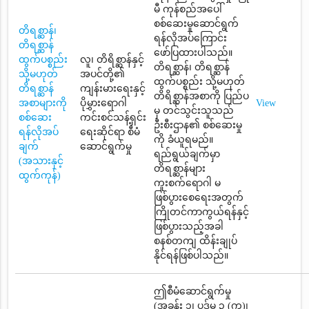
မီ ကုန်စည်အပေါ်
စစ်ဆေးမှုဆောင်ရွက်
တိရစ္ဆာန်၊
ရန်လိုအပ်ကြောင်း
တိရစ္ဆာန်
ဖော်ပြထားပါသည်။
ထွက်ပစ္စည်း
လူ၊ တိရိစ္ဆာန်နှင့်
တိရစ္ဆာန်၊ တိရစ္ဆာန်
သို့မဟုတ်
အပင်တို့၏
ထွက်ပစ္စည်း သို့မဟုတ်
တိရစ္ဆာန်
ကျန်းမားရေးနှင့်
တိရိစ္ဆာန်အစာကို ပြည်ပ
အစာများကို
ပိုမွှားရောဂါ
View
မှ တင်သွင်းသူသည်
စစ်ဆေး
ကင်းစင်သန့်ရှင်း
ဦးစီးဌာန၏ စစ်ဆေးမှု
ရန်လိုအပ်
ရေးဆိုင်ရာ စီမံ
ကို ခံယူရမည်။
ချက်
ဆောင်ရွက်မှု
ရည်ရွယ်ချက်မှာ
(အသားနှင့်
တိရစ္ဆာန်များ
ထွက်ကုန်)
ကူးစက်ရောဂါ မ
ဖြစ်ပွားစေရေးအတွက်
ကြိုတင်ကာကွယ်ရန်နှင့်
ဖြစ်ပွားသည့်အခါ
စနစ်တကျ ထိန်းချုပ်
နိုင်ရန်ဖြစ်ပါသည်။
ဤစီမံဆောင်ရွက်မှု
(အခန်း ၁၊ ပုဒ်မ ၃ (က)၊