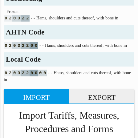
- Frozen:
0
2
0
3
2
2
- - Hams, shoulders and cuts thereof, with bone in
AHTN Code
0
2
0
3
2
2
0
0
- - Hams, shoulders and cuts thereof, with bone in
Local Code
0
2
0
3
2
2
0
0
0
0
- - Hams, shoulders and cuts thereof, with bone
in
IMPORT
EXPORT
Import Tariffs, Measures,
Procedures and Forms