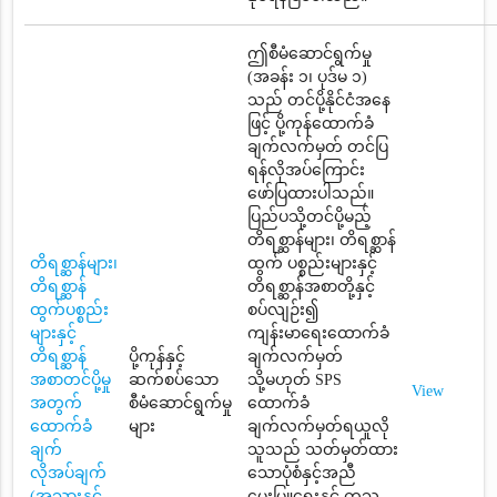
ဤစီမံဆောင်ရွက်မှု
(အခန်း ၁၊ ပုဒ်မ ၁)
သည် တင်ပို့နိုင်ငံအနေ
ဖြင့် ပို့ကုန်ထောက်ခံ
ချက်လက်မှတ် တင်ပြ
ရန်လိုအပ်ကြောင်း
ဖော်ပြထားပါသည်။
ပြည်ပသို့တင်ပို့မည့်
တိရစ္ဆာန်များ၊ တိရစ္ဆာန်
တိရစ္ဆာန်များ၊
ထွက် ပစ္စည်းများနှင့်
တိရစ္ဆာန်
တိရစ္ဆာန်အစာတို့နှင့်
ထွက်ပစ္စည်း
စပ်လျဉ်း၍
များနှင့်
ကျန်းမာရေးထောက်ခံ
တိရစ္ဆာန်
ပို့ကုန်နှင့်
ချက်လက်မှတ်
အစာတင်ပို့မှု
ဆက်စပ်သော
သို့မဟုတ် SPS
View
အတွက်
စီမံဆောင်ရွက်မှု
ထောက်ခံ
ထောက်ခံ
များ
ချက်လက်မှတ်ရယူလို
ချက်
သူသည် သတ်မှတ်ထား
လိုအပ်ချက်
သောပုံစံနှင့်အညီ
(အသားနှင့်
မွေးမြူရေးနှင့် ကုသ