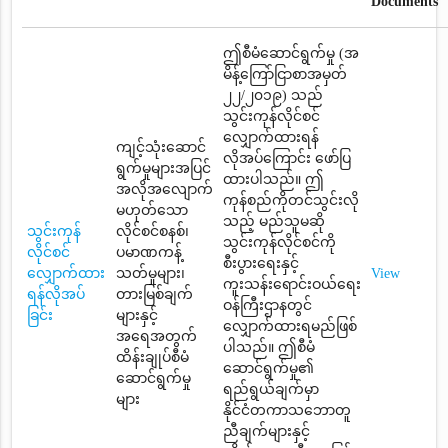
Documents
ဤစီမံဆောင်ရွက်မှု (အ
မိန့်ကြော်ငြာစာအမှတ်
၂၂/၂၀၁၉) သည်
သွင်းကုန်လိုင်စင်
လျှောက်ထားရန်
ကျင့်သုံးဆောင်
လိုအပ်ကြောင်း ဖော်ပြ
ရွက်မှုများအပြင်
ထားပါသည်။ ဤ
အလိုအလျောက်
ကုန်စည်ကိုတင်သွင်းလို
မဟုတ်သော
သည့် မည်သူမဆို
သွင်းကုန်
လိုင်စင်စနစ်၊
သွင်းကုန်လိုင်စင်ကို
လိုင်စင်
ပမာဏကန့်
စီးပွားရေးနှင့်
လျှောက်ထား
သတ်မှုများ၊
View
ကူးသန်းရောင်းဝယ်ရေး
ရန်လိုအပ်
တားမြစ်ချက်
ဝန်ကြီးဌာနတွင်
ခြင်း
များနှင့်
လျှောက်ထားရမည်ဖြစ်
အရေအတွက်
ပါသည်။ ဤစီမံ
ထိန်းချုပ်စီမံ
ဆောင်ရွက်မှု၏
ဆောင်ရွက်မှု
ရည်ရွယ်ချက်မှာ
များ
နိုင်ငံတကာသဘောတူ
ညီချက်များနှင့်