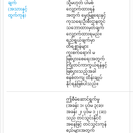
ချက်
သို့မဟုတ် ပါမစ်
(အသားနှင့်
လျှောက်ထားရန်
ထွက်ကုန်)
အတွက် မွေးမြူရေးနှင့်
ကုသရေးဦးစီးဌာနတွင်
သဘောထားမှတ်ချက်
လျှောက်ထားရမည်။
ရည်ရွယ်ချက်မှာ
တိရစ္ဆာန်များ
ကူးစက်ရောဂါ မ
ဖြစ်ပွားစေရေးအတွက်
ကြိုတင်ကာကွယ်ရန်နှင့်
ဖြစ်ပွားသည့်အခါ
စနစ်တကျ ထိန်းချုပ်
နိုင်ရန်ဖြစ်ပါသည်။
ဤစီမံဆောင်ရွက်မှု
(အခန်း ၁၊ ပုဒ်မ ၃(ခ)၊
အခန်း ၂၊ ပုဒ်မ ၁၂ (ခ))
သည် တင်သွင်းနိုင်ငံ
အနေဖြင့် တင်သွင်းကုန်
စည်များအတွက်