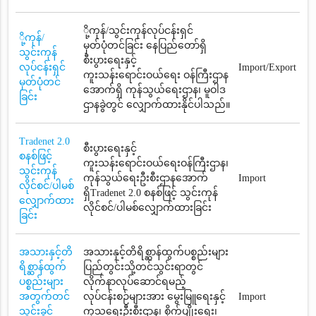
ို့ကုန်/သွင်းကုန်လုပ်ငန်းရှင်
ို့ကုန်/
မှတ်ပုံတင်ခြင်း နေပြည်တော်ရှိ
သွင်းကုန်
စီးပွားရေးနှင့်
လုပ်ငန်းရှင်
Import/Export
ကူးသန်းရောင်းဝယ်ရေး ဝန်ကြီးဌာန
မှတ်ပုံတင်
အောက်ရှိ ကုန်သွယ်ရေးဌာန၊ မူဝါဒ
ခြင်း
ဌာနခွဲတွင် လျှောက်ထားနိုင်ပါသည်။
Tradenet 2.0
စီးပွားရေးနှင့်
စနစ်ဖြင့်
ကူးသန်းရောင်းဝယ်ရေးဝန်ကြီးဌာန၊
သွင်းကုန်
ကုန်သွယ်ရေးဦးစီးဌာနအောက်
Import
လိုင်စင်/ပါမစ်
ရှိTradenet 2.0 စနစ်ဖြင့် သွင်းကုန်
လျှောက်ထား
လိုင်စင်/ပါမစ်လျှောက်ထားခြင်း
ခြင်း
အသားနှင့်တိ
အသားနှင့်တိရိစ္ဆာန်ထွက်ပစ္စည်းများ
ရိစ္ဆာန်ထွက်
ပြည်တွင်းသို့တင်သွင်းရာတွင်
ပစ္စည်းများ
လိုက်နာလုပ်ဆောင်ရမည့်
အတွက်တင်
လုပ်ငန်းစဉ်များအား မွေးမြူရေးနှင့်
Import
သွင်းခွင့်
ကုသရေးဦးစီးဌာန၊ စိုက်ပျိုးရေး၊