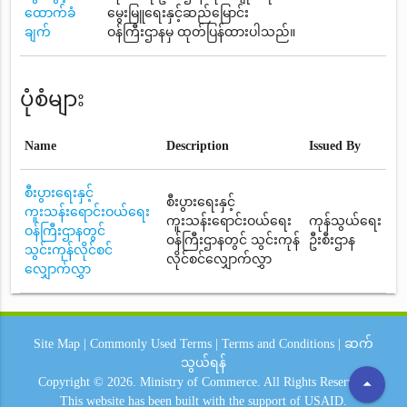
ထောက်ခံ
မွေးမြူရေးနှင့်ဆည်မြောင်း
ချက်
ဝန်ကြီးဌာနမှ ထုတ်ပြန်ထားပါသည်။
ပုံစံများ
Name
Description
Issued By
စီးပွားရေးနှင့်
စီးပွားရေးနှင့်
ကူးသန်းရောင်းဝယ်ရေး
ကူးသန်းရောင်းဝယ်ရေး
ကုန်သွယ်ရေး
ဝန်ကြီးဌာနတွင်
ဝန်ကြီးဌာနတွင် သွင်းကုန်
ဦးစီးဌာန
သွင်းကုန်လိုင်စင်
လိုင်စင်လျှောက်လွှာ
လျှောက်လွှာ
Site Map
|
Commonly Used Terms
|
Terms and Conditions
|
ဆက်
သွယ်ရန်
arrow_drop_up
Copyright © 2026.
Ministry of Commerce.
All Rights Reserved.
This website has been built with the support of
USAID.