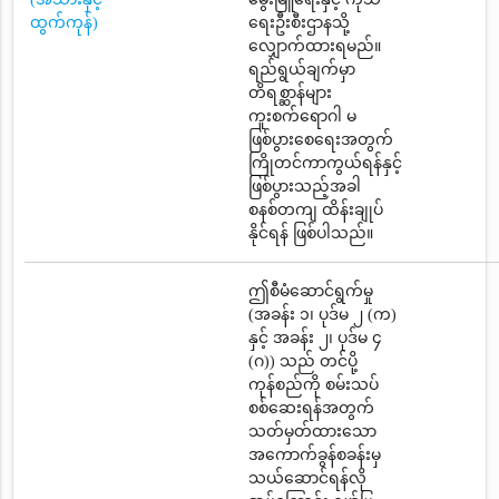
ထွက်ကုန်)
ရေးဦးစီးဌာနသို့
လျှောက်ထားရမည်။
ရည်ရွယ်ချက်မှာ
တိရစ္ဆာန်များ
ကူးစက်ရောဂါ မ
ဖြစ်ပွားစေရေးအတွက်
ကြိုတင်ကာကွယ်ရန်နှင့်
ဖြစ်ပွားသည့်အခါ
စနစ်တကျ ထိန်းချုပ်
နိုင်ရန် ဖြစ်ပါသည်။
ဤစီမံဆောင်ရွက်မှု
(အခန်း ၁၊ ပုဒ်မ ၂ (က)
နှင့် အခန်း ၂၊ ပုဒ်မ ၄
(ဂ)) သည် တင်ပို့
ကုန်စည်ကို စမ်းသပ်
စစ်ဆေးရန်အတွက်
သတ်မှတ်ထားသော
အကောက်ခွန်စခန်းမှ
သယ်ဆောင်ရန်လို