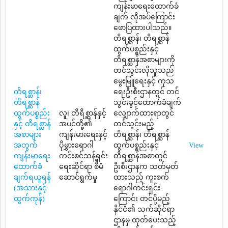
ကျန်းမာရေးထောက်ခံ
ချက် လိုအပ်ကြောင်း
ဖောပြထားပါသည်။
တိရစ္ဆာန်၊ တိရစ္ဆာန်
ထွက်ပစ္စည်းနှင့်
တိရစ္ဆာန်အစာများကို
တင်သွင်းလိုသူသည်
မွေးမြူရေးနှင့် ကုသ
တိရစ္ဆာန်၊
ရေးဦးစီးဌာနတွင် တင်
တိရစ္ဆာန်
သွင်းခွင့်ထောက်ခံချက်
ထွက်ပစ္စည်း
လူ၊ တိရိစ္ဆာန်နှင့်
လျှောက်ထားရာတွင်
နှင့် တိရစ္ဆာန်
အပင်တို့၏
တင်သွင်းမည့်
အစာများ
ကျန်းမားရေးနှင့်
တိရစ္ဆာန်၊ တိရစ္ဆာန်
အတွက်
ပိုမွှားရောဂါ
ထွက်ပစ္စည်းနှင့်
View
ကျန်းမာရေး
ကင်းစင်သန့်ရှင်း
တိရစ္ဆာန်အစာတွင်
ထောက်ခံ
ရေးဆိုင်ရာ စီမံ
ဦးစီးဌာနက သတ်မှတ်
ချက်ရယူရန်
ဆောင်ရွက်မှု
ထားသည့် ကူးစက်
(အသားနှင့်
ရောဂါကင်းရှင်း
ထွက်ကုန်)
ကြောင်း တင်ပို့မည့်
နိုင်ငံ၏ သက်ဆိုင်ရာ
ဌာနမှ ထုတ်ပေးသည့်