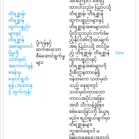
အပ်ကြောင်း ဖော်ပြ
ထားပါသည်။ ပြည်ပသို့
တိရစ္ဆာန်၊
တိရစ္ဆာန်၊ တိရစ္ဆာန်
တိရစ္ဆာန်
ထွက်ပစ္စည်းများနှင့်
ထွက်ပစ္စည်း
တိရစ္ဆာန်အစာများတင်
များနှင့်
ပို့လိုသူသည် လက်ခံမ
တိရစ္ဆာန်
ည့်နိုင်ငံ၏လိုအပ်ချက်
ပို့ကုန်နှင့်
အစာများတင်
အရ ပြည်ပသို့ တင်ပို့မ
ဆက်စပ်သော
ပို့မှုကို
ည့် တိရစ္ဆာန်၊ တိရစ္ဆာန်
View
စီမံဆောင်ရွက်မှု
သတ်မှတ်
ထွက်ပစ္စည်းနှင့်
များ
အကောက်ခွန်
တိရစ္ဆာန်အစာများကို
စခန်းမှ
ဦးစီးဌာနတာဝန်ရှိ
ဆောင်ရွက်
ဝန်ထမ်းက သတ်မှတ်
ရန် (အသားနှ
သည့် နေရာတွင်
င့် ထွက်ကုန်)
သတ်မှတ်ထားသော
ကာလအပိုင်းအခြား
အထိ သီးသန့်ခွဲခြား
စစ်ဆေးခြင်းကို ခံယူရ
မည်။ ရည်ရွယ်ချက်မှာ
တိရစ္ဆာန်များ
ကူးစက်ရောဂါ မ
ဖြစ်ပွားစေရေးအတွက်