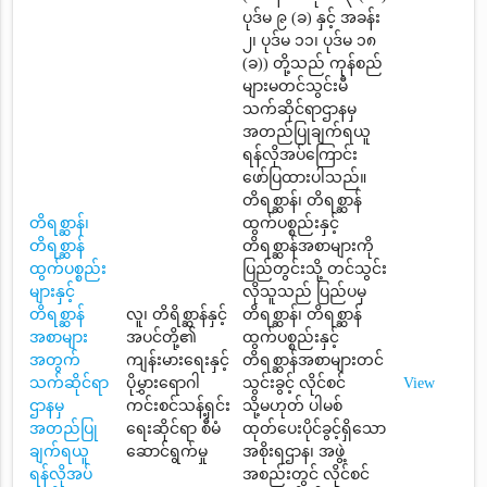
ပုဒ်မ ၉ (ခ) နှင့် အခန်း
၂၊ ပုဒ်မ ၁၁၊ ပုဒ်မ ၁၈
(ခ)) တို့သည် ကုန်စည်
များမတင်သွင်းမီ
သက်ဆိုင်ရာဌာနမှ
အတည်ပြုချက်ရယူ
ရန်လိုအပ်ကြောင်း
ဖော်ပြထားပါသည်။
တိရစ္ဆာန်၊ တိရစ္ဆာန်
တိရစ္ဆာန်၊
ထွက်ပစ္စည်းနှင့်
တိရစ္ဆာန်
တိရစ္ဆာန်အစာများကို
ထွက်ပစ္စည်း
ပြည်တွင်းသို့ တင်သွင်း
များနှင့်
လိုသူသည် ပြည်ပမှ
တိရစ္ဆာန်
လူ၊ တိရိစ္ဆာန်နှင့်
တိရစ္ဆာန်၊ တိရစ္ဆာန်
အစာများ
အပင်တို့၏
ထွက်ပစ္စည်းနှင့်
အတွက်
ကျန်းမားရေးနှင့်
တိရစ္ဆာန်အစာများတင်
သက်ဆိုင်ရာ
ပိုမွှားရောဂါ
သွင်းခွင့် လိုင်စင်
View
ဌာနမှ
ကင်းစင်သန့်ရှင်း
သို့မဟုတ် ပါမစ်
အတည်ပြု
ရေးဆိုင်ရာ စီမံ
ထုတ်ပေးပိုင်ခွင့်ရှိသော
ချက်ရယူ
ဆောင်ရွက်မှု
အစိုးရဌာန၊ အဖွဲ့
ရန်လိုအပ်
အစည်းတွင် လိုင်စင်