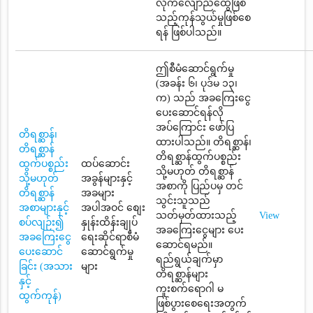
လိုက်လျောညီထွေဖြစ်
သည့်ကုန်သွယ်မှုဖြစ်စေ
ရန် ဖြစ်ပါသည်။
ဤစီမံဆောင်ရွက်မှု
(အခန်း ၆၊ ပုဒ်မ ၁၃၊
က) သည် အခကြေးငွေ
ပေးဆောင်ရန်လို
အပ်ကြောင်း ဖော်ပြ
တိရစ္ဆာန်၊
ထားပါသည်။ တိရစ္ဆာန်၊
တိရစ္ဆာန်
တိရစ္ဆာန်ထွက်ပစ္စည်း
ထွက်ပစ္စည်း
ထပ်ဆောင်း
သို့မဟုတ် တိရစ္ဆာန်
သို့မဟုတ်
အခွန်များနှင့်
အစာကို ပြည်ပမှ တင်
တိရစ္ဆာန်
အခများ
သွင်းသူသည်
အစာများနှင့်
အပါအဝင် စျေး
သတ်မှတ်ထားသည့်
View
စပ်လျဉ်း၍
နှုန်းထိန်းချုပ်
အခကြေးငွေများ ပေး
အခကြေးငွေ
ရေးဆိုင်ရာစီမံ
ဆောင်ရမည်။
ပေးဆောင်
ဆောင်ရွက်မှု
ရည်ရွယ်ချက်မှာ
ခြင်း (အသား
များ
တိရစ္ဆာန်များ
နှင့်
ကူးစက်ရောဂါ မ
ထွက်ကုန်)
ဖြစ်ပွားစေရေးအတွက်