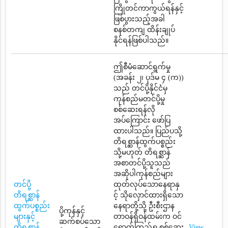
ကြိုတင်ကာကွယ်ရန်နှင့်
ဖြစ်ပွားသည့်အခါ
စနစ်တကျ ထိန်းချုပ်
နိုင်ရန်ဖြစ်ပါသည်။
ဤစီမံဆောင်ရွက်မှု
(အခန်း ၂၊ ပုဒ်မ ၄ (က))
သည် တင်ပို့နိုင်ငံမှ
ကုန်စည်မတင်ပို့မှု
စစ်ဆေးရန်လို
အပ်ကြောင်း ဖော်ပြ
ထားပါသည်။ ပြည်ပသို့
တိရစ္ဆာန်ထွက်ပစ္စည်း
သို့မဟုတ် တိရစ္ဆာန်
အစာတင်ပို့သူသည်
အဆိုပါကုန်စည်များ
တင်ပို့
ထုတ်လုပ်သောနေရာနှ
တိရစ္ဆာန်
င့် သိုလှောင်ထားရှိသော
ထွက်ပစ္စည်း
နေရာတို့သို့ ဦးစီးဌာန
ပို့ကုန်နှင့်
များနှင့်
တာဝန်ရှိဝန်ထမ်းက ဝင်
ဆက်စပ်သော
တိရစ္ဆာန်
ရောက်ကြည့်ရှု့စစ်ဆေး
View