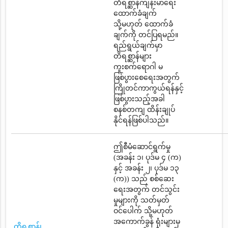
တိရစ္ဆာန်ကျန်းမာရေး
ထောက်ခံချက်
သို့မဟုတ် ထောက်ခံ
ချက်ကို တင်ပြရမည်။
ရည်ရွယ်ချက်မှာ
တိရစ္ဆာန်များ
ကူးစက်ရောဂါ မ
ဖြစ်ပွားစေရေးအတွက်
ကြိုတင်ကာကွယ်ရန်နှင့်
ဖြစ်ပွားသည့်အခါ
စနစ်တကျ ထိန်းချုပ်
နိုင်ရန်ဖြစ်ပါသည်။
ဤစီမံဆောင်ရွက်မှု
(အခန်း ၁၊ ပုဒ်မ ၄ (က)
နှင့် အခန်း ၂၊ ပုဒ်မ ၁၃
(က)) သည် စစ်ဆေး
ရေးအတွက် တင်သွင်း
မှုများကို သတ်မှတ်
ဝင်ပေါက် သို့မဟုတ်
အကောက်ခွန် ရုံးများမှ
တိရစ္ဆာန်၊