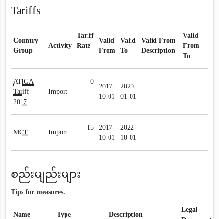
Tariffs
Tariff
Valid
Country
Valid
Valid
Valid From
Activity
Rate
From
Group
From
To
Description
To
ATIGA
0
2017-
2020-
Tariff
Import
10-01
01-01
2017
15
2017-
2022-
MCT
Import
10-01
10-01
စည်းမျည်းများ
Tips for measures.
Legal
Name
Type
Description