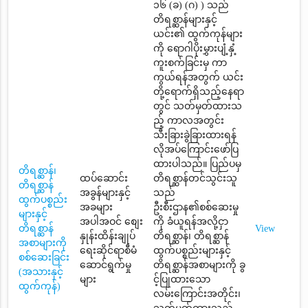
၁၆ (ခ) (ဂ) ) သည်
တိရစ္ဆာန်များနှင့်
ယင်း၏ ထွက်ကုန်များ
ကို ရောဂါပိုးမွှားပျံ့နှံ့
ကူးစက်ခြင်းမှ ကာ
ကွယ်ရန်အတွက် ယင်း
တို့ရောက်ရှိသည့်နေရာ
တွင် သတ်မှတ်ထားသ
ည့် ကာလအတွင်း
သီးခြားခွဲခြားထားရန်
လိုအပ်ကြောင်းဖော်ပြ
ထားပါသည်။ ပြည်ပမှ
တိရစ္ဆာန်၊
ထပ်ဆောင်း
တိရစ္ဆာန်တင်သွင်းသူ
တိရစ္ဆာန်
အခွန်များနှင့်
သည်
ထွက်ပစ္စည်း
အခများ
ဦးစီးဌာန၏စစ်ဆေးမှု
များနှင့်
အပါအဝင် စျေး
ကို ခံယူရန်အလို့ငှာ
တိရစ္ဆာန်
View
နှုန်းထိန်းချုပ်
တိရစ္ဆာန်၊ တိရစ္ဆာန်
အစာများကို
ရေးဆိုင်ရာစီမံ
ထွက်ပစ္စည်းများနှင့်
စစ်ဆေးခြင်း
ဆောင်ရွက်မှု
တိရစ္ဆာန်အစာများကို ခွ
(အသားနှင့်
များ
င့်ပြုထားသော
ထွက်ကုန်)
လမ်းကြောင်းအတိုင်း၊