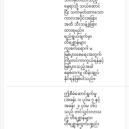
သတ်မှတ်ထားသည့်
နေရာသို့ သယ်ဆောင်
ပြီး သတ်မှတ်ထားသော
ကာလအပိုင်းအခြား
အထိ သီးသန့်ခွဲခြား
ထားရမည်။
ရည်ရွယ်ချက်မှာ
တိရစ္ဆာန်များ
ကူးစက်ရောဂါ မ
ဖြစ်ပွားစေရေးအတွက်
ကြိုတင်ကာကွယ်ရန်နှင့်
ဖြစ်ပွားသည့်အခါ
စနစ်တကျ ထိန်းချုပ်
နိုင်ရန်ဖြစ်ပါသည်။
ဤစီမံဆောင်ရွက်မှု
(အခန်း ၁၊ ပုဒ်မ ၇ နှင့်
အခန်း ၂၊ ပုဒ်မ ၁၆)
သည် တင်သွင်းလာသ
ည့် တိရစ္ဆာန်များ၊
တိရစ္ဆာန်ထွက်ပစ္စည်း