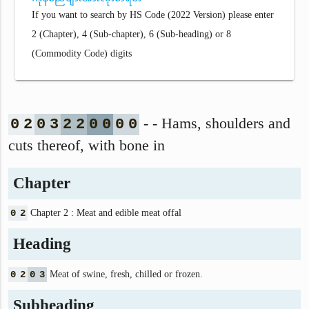
If you want to search by HS Code (2022 Version) please enter
2 (Chapter), 4 (Sub-chapter), 6 (Sub-heading) or 8
(Commodity Code) digits
- - Hams, shoulders and
0
2
0
3
2
2
0
0
0
0
cuts thereof, with bone in
Chapter
0
2
Chapter 2 : Meat and edible meat offal
Heading
0
2
0
3
Meat of swine, fresh, chilled or frozen.
Subheading