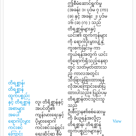
ဤစီမံဆောင်ရွက်မှု
(အခန်း ၁၊ ပုဒ်မ ၇ (က)
(ခ) နှင့် အခန်း ၂၊ ပုဒ်မ
၁၆ (ခ) (ဂ) ) သည်
တိရစ္ဆာန်များနှင့်
ယင်း၏ ထွက်ကုန်များ
ကို ရောဂါပိုးမွှားပျံ့နှံ့
ကူးစက်ခြင်းမှ ကာ
ကွယ်ရန်အတွက် ယင်း
တို့ရောက်ရှိသည့်နေရာ
တွင် သတ်မှတ်ထားသ
ည့် ကာလအတွင်း
သီးခြားခွဲခြားထားရန်
တိရစ္ဆာန်၊
လိုအပ်ကြောင်းဖော်ပြ
တိရစ္ဆာန်
ထားပါသည်။ ပြည်ပမှ
ထွက်ပစ္စည်း
တိရစ္ဆာန်တင်သွင်းသူ
နှင့် တိရစ္ဆာန်
လူ၊ တိရိစ္ဆာန်နှင့်
သည်
အစာများ
အပင်တို့၏
ဦးစီးဌာန၏စစ်ဆေးမှု
အပေါ်
ကျန်းမားရေးနှင့်
ကို ခံယူရန်အလို့ငှာ
ရောဂါပိုးမွှား
ပိုမွှားရောဂါ
View
တိရစ္ဆာန်၊ တိရစ္ဆာန်
ကင်းစင်
ကင်းစင်သန့်ရှင်း
ထွက်ပစ္စည်းများနှင့်
ကြောင်း
ရေးဆိုင်ရာ စီမံ