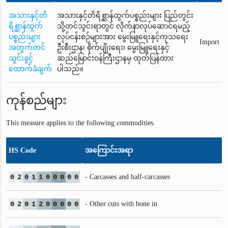
အသားနှင့်တိ
အသားနှင့်တိရိစ္ဆာန်ထွက်ပစ္စည်းများ ပြည်တွင်း
ရိစ္ဆာန်ထွက်
သို့တင်သွင်းရာတွင် လိုက်နာလုပ်ဆောင်ရမည့်
ပစ္စည်းများ
လုပ်ငန်းစဉ်များအား မွေးမြူရေးနှင့်ကုသရေး
Import
အတွက်တင်
ဦးစီးဌာန၊ စိုက်ပျိုးရေး၊ မွေးမြူရေးနှင့်
သွင်းခွင့်
ဆည်မြောင်းဝန်ကြီးဌာနမှ ထုတ်ပြန်ထား
ထောက်ခံချက်
ပါသည်။
ကုန်စည်များ
This measure applies to the following commodities.
HS Code
အကြောင်းအရာ
0
2
0
1
1
0
0
0
0
0
- Carcasses and half-carcasses
0
2
0
1
2
0
0
0
0
0
- Other cuts with bone in