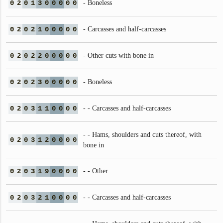
0
2
0
1
3
0
0
0
0
0
- Boneless
0
2
0
2
1
0
0
0
0
0
- Carcasses and half-carcasses
0
2
0
2
2
0
0
0
0
0
- Other cuts with bone in
0
2
0
2
3
0
0
0
0
0
- Boneless
0
2
0
3
1
1
0
0
0
0
- - Carcasses and half-carcasses
- - Hams, shoulders and cuts thereof, with
0
2
0
3
1
2
0
0
0
0
bone in
0
2
0
3
1
9
0
0
0
0
- - Other
0
2
0
3
2
1
0
0
0
0
- - Carcasses and half-carcasses