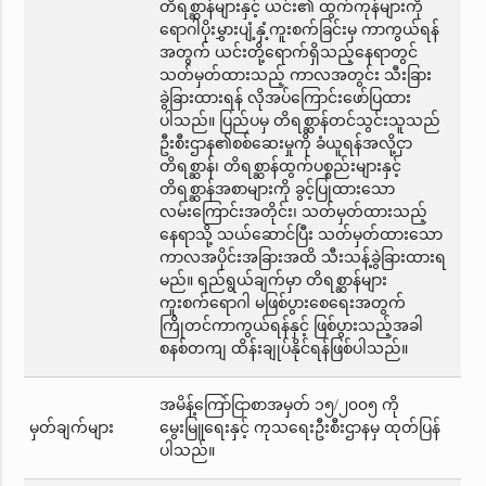
တိရစ္ဆာန်များနှင့် ယင်း၏ ထွက်ကုန်များကို
ရောဂါပိုးမွှားပျံ့နှံ့ကူးစက်ခြင်းမှ ကာကွယ်ရန်
အတွက် ယင်းတို့ရောက်ရှိသည့်နေရာတွင်
သတ်မှတ်ထားသည့် ကာလအတွင်း သီးခြား
ခွဲခြားထားရန် လိုအပ်ကြောင်းဖော်ပြထား
ပါသည်။ ပြည်ပမှ တိရစ္ဆာန်တင်သွင်းသူသည်
ဦးစီးဌာန၏စစ်ဆေးမှုကို ခံယူရန်အလို့ငှာ
တိရစ္ဆာန်၊ တိရစ္ဆာန်ထွက်ပစ္စည်းများနှင့်
တိရစ္ဆာန်အစာများကို ခွင့်ပြုထားသော
လမ်းကြောင်းအတိုင်း၊ သတ်မှတ်ထားသည့်
နေရာသို့ သယ်ဆောင်ပြီး သတ်မှတ်ထားသော
ကာလအပိုင်းအခြားအထိ သီးသန့်ခွဲခြားထားရ
မည်။ ရည်ရွယ်ချက်မှာ တိရစ္ဆာန်များ
ကူးစက်ရောဂါ မဖြစ်ပွားစေရေးအတွက်
ကြိုတင်ကာကွယ်ရန်နှင့် ဖြစ်ပွားသည့်အခါ
စနစ်တကျ ထိန်းချုပ်နိုင်ရန်ဖြစ်ပါသည်။
အမိန့်ကြော်ငြာစာအမှတ် ၁၅/၂၀၀၅ ကို
မှတ်ချက်များ
မွေးမြူရေးနှင့် ကုသရေးဦးစီးဌာနမှ ထုတ်ပြန်
ပါသည်။