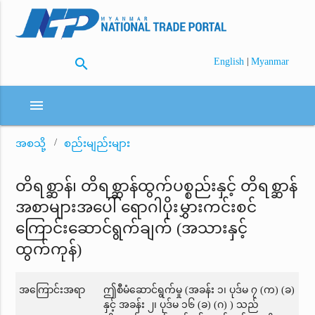
search
|
English
Myanmar
menu
အစသို့
စည်းမျည်းများ
တိရစ္ဆာန်၊ တိရစ္ဆာန်ထွက်ပစ္စည်းနှင့် တိရစ္ဆာန်
အစာများအပေါ် ရောဂါပိုးမွှားကင်းစင်
ကြောင်းဆောင်ရွက်ချက် (အသားနှင့်
ထွက်ကုန်)
အကြောင်းအရာ
ဤစီမံဆောင်ရွက်မှု (အခန်း ၁၊ ပုဒ်မ ၇ (က) (ခ)
နှင့် အခန်း ၂၊ ပုဒ်မ ၁၆ (ခ) (ဂ) ) သည်