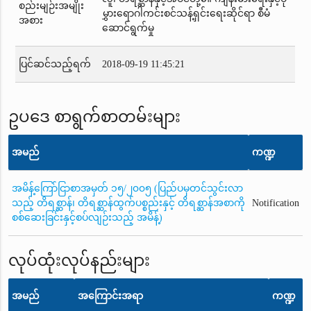
စည်းမျဉ်းအမျိုး
မွှားရောဂါကင်းစင်သန့်ရှင်းရေးဆိုင်ရာ စီမံ
အစား
ဆောင်ရွက်မှု
ပြင်ဆင်သည့်ရက်
2018-09-19 11:45:21
ဥပဒေ စာရွက်စာတမ်းများ
အမည်
ကဏ္ဍ
အမိန့်ကြော်ငြာစာအမှတ် ၁၅/၂၀၀၅ (ပြည်ပမှတင်သွင်းလာ
သည့် တိရစ္ဆာန်၊ တိရစ္ဆာန်ထွက်ပစ္စည်းနှင့် တိရစ္ဆာန်အစာကို
Notification
စစ်ဆေးခြင်းနှင့်စပ်လျဉ်းသည့် အမိန့်)
လုပ်ထုံးလုပ်နည်းများ
အမည်
အကြောင်းအရာ
ကဏ္ဍ