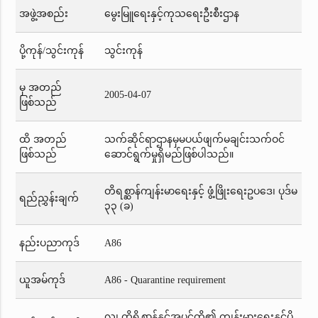
အဖွဲ့အစည်း
မွေးမြူရေးနှင့်ကုသရေးဦးစီးဌာန
ပို့ကုန်/သွင်းကုန်
သွင်းကုန်
မှ အတည်
2005-04-07
ဖြစ်သည်
ထိ အတည်
သက်ဆိုင်ရာဌာနမှမပယ်ဖျက်မချင်းသက်ဝင်
ဖြစ်သည်
ဆောင်ရွက်မှုရှိမည်ဖြစ်ပါသည်။
တိရစ္ဆာန်ကျန်းမာရေးနှင့် ဖွံ့ဖြိုးရေးဥပဒေ၊ ပုဒ်မ
ရည်ညွှန်းချက်
၃၃ (ခ)
နည်းပညာကုဒ်
A86
ယူအမ်ကုဒ်
A86 - Quarantine requirement
လူ၊ တိရိစ္ဆာန်နှင့်အပင်တို့၏ ကျန်းမားရေးနှင့်ပို