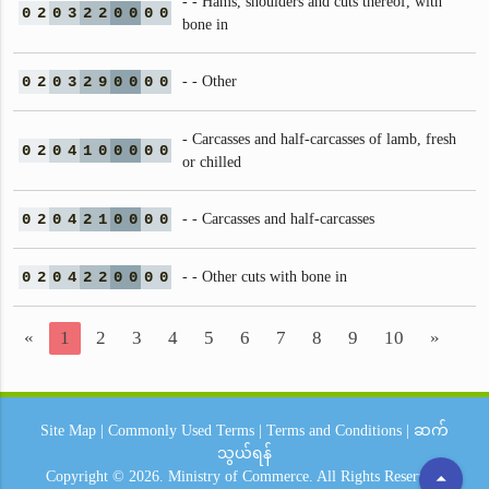
- - Hams, shoulders and cuts thereof, with
0
2
0
3
2
2
0
0
0
0
bone in
0
2
0
3
2
9
0
0
0
0
- - Other
- Carcasses and half-carcasses of lamb, fresh
0
2
0
4
1
0
0
0
0
0
or chilled
0
2
0
4
2
1
0
0
0
0
- - Carcasses and half-carcasses
0
2
0
4
2
2
0
0
0
0
- - Other cuts with bone in
«
1
2
3
4
5
6
7
8
9
10
»
Site Map
|
Commonly Used Terms
|
Terms and Conditions
|
ဆက်
သွယ်ရန်
arrow_drop_up
Copyright © 2026.
Ministry of Commerce.
All Rights Reserved.