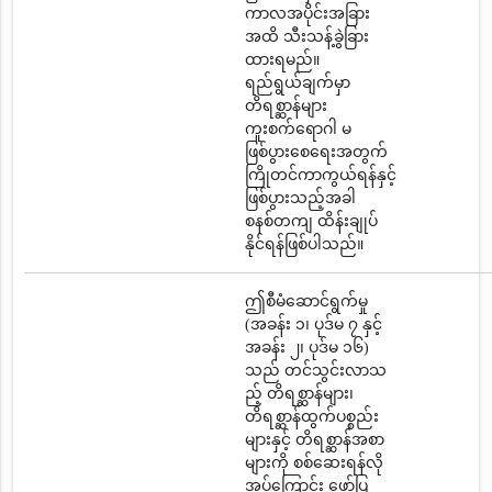
ကာလအပိုင်းအခြား
အထိ သီးသန့်ခွဲခြား
ထားရမည်။
ရည်ရွယ်ချက်မှာ
တိရစ္ဆာန်များ
ကူးစက်ရောဂါ မ
ဖြစ်ပွားစေရေးအတွက်
ကြိုတင်ကာကွယ်ရန်နှင့်
ဖြစ်ပွားသည့်အခါ
စနစ်တကျ ထိန်းချုပ်
နိုင်ရန်ဖြစ်ပါသည်။
ဤစီမံဆောင်ရွက်မှု
(အခန်း ၁၊ ပုဒ်မ ၇ နှင့်
အခန်း ၂၊ ပုဒ်မ ၁၆)
သည် တင်သွင်းလာသ
ည့် တိရစ္ဆာန်များ၊
တိရစ္ဆာန်ထွက်ပစ္စည်း
များနှင့် တိရစ္ဆာန်အစာ
များကို စစ်ဆေးရန်လို
အပ်ကြောင်း ဖော်ပြ