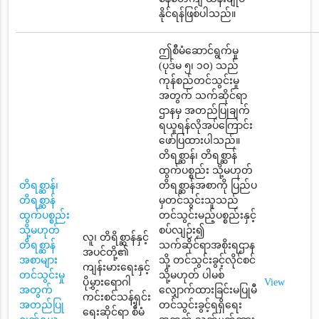
နိုင်ရန်ဖြစ်ပါသည်။
ဤစီမံဆောင်ရွက်မှု
(ပုဒ်မ ၅၊ ၁၀) သည်
ကုန်စည်တင်သွင်းမှု
အတွက် သက်ဆိုင်ရာ
ဌာနမှ အတည်ပြုချက်
ရယူရန်လိုအပ်ကြောင်း
ဖော်ပြထားပါသည်။
တိရစ္ဆာန်၊ တိရစ္ဆာန်
ထွက်ပစ္စည်း သို့မဟုတ်
တိရစ္ဆာန်၊
တိရစ္ဆာန်အစာကို ပြည်ပ
တိရစ္ဆာန်
မှတင်သွင်းသူသည်
ထွက်ပစ္စည်း
တင်သွင်းမည့်ပစ္စည်းနှင့်
သို့မဟုတ်
စပ်လျဉ်း၍
လူ၊ တိရိစ္ဆာန်နှင့်
တိရစ္ဆာန်
သက်ဆိုင်ရာအစိုးရဌာန
အပင်တို့၏
အစာများ
သို့ တင်သွင်းခွင့်လိုင်စင်
ကျန်းမားရေးနှင့်
တင်သွင်းမှု
သို့မဟုတ် ပါမစ်
ပိုမွှားရောဂါ
View
အတွက်
လျှောက်ထားခြင်းမပြုမီ
ကင်းစင်သန့်ရှင်း
အတည်ပြု
တင်သွင်းခွင့်ရရှိရေး
ရေးဆိုင်ရာ စီမံ