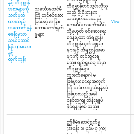
နှင့် တိရစ္ဆာန်
တိရစ္ဆာန်တင်သွင်းလိုသူ
အစာများကို
သင်္ဘောမတင်မီ
သည် ဦးစီးဌာနက
သတ်မှတ်
ကြိုတင်စစ်ဆေး
သတ်မှတ်ထားသည့်
ထားသည့်
ခြင်းနှင့် အခြား
View
လေဆိပ်၊ သင်္ဘောဆိပ်
အကောက်ခွန်
သောဆောင်ရွက်
သို့မဟုတ် စစ်ဆေးရေး
စခန်းမှသာ
မှုများ
စခန်းမှသာ တိရစ္ဆာန်၊
သယ်ဆောင်
တိရစ္ဆာန်ထွက်ပစ္စည်း
ခြင်း (အသား
များနှင့် တိရစ္ဆာန်အစာ
နှင့်
များကို တင်သွင်းရ
ထွက်ကုန်)
မည်။ ရည်ရွယ်ချက်မှာ
တိရစ္ဆာန်များ
ကူးစက်ရောဂါ မ
ဖြစ်ပွားစေရေးအတွက်
ကြိုတင်ကာကွယ်ရန်နှင့်
ဖြစ်ပွားသည့်အခါ
စနစ်တကျ ထိန်းချုပ်
နိုင်ရန်ဖြစ်ပါသည်။
ဤစီမံဆောင်ရွက်မှု
(အခန်း ၁၊ ပုဒ်မ ၇ (က)