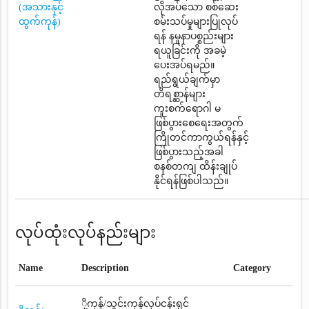
(အသားနှင့်
လိုအပ်သော စစ်ဆေး
ထွက်ကုန်)
စမ်းသပ်မှုများပြုလုပ်
ရန် နမူနာပစ္စည်းများ
ရယူခြင်းကို အခမဲ့
ပေးအပ်ရမည်။
ရည်ရွယ်ချက်မှာ
တိရစ္ဆာန်များ
ကူးစက်ရောဂါ မ
ဖြစ်ပွားစေရေးအတွက်
ကြိုတင်ကာကွယ်ရန်နှင့်
ဖြစ်ပွားသည့်အခါ
စနစ်တကျ ထိန်းချုပ်
နိုင်ရန်ဖြစ်ပါသည်။
လုပ်ထုံးလုပ်နည်းများ
Name
Description
Category
ို့ကုန်/သွင်းကုန်လုပ်ငန်းရှင်