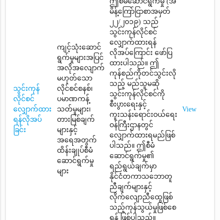
ဤစီမံဆောင်ရွက်မှု (အ
မိန့်ကြော်ငြာစာအမှတ်
၂၂/၂၀၁၉) သည်
သွင်းကုန်လိုင်စင်
လျှောက်ထားရန်
ကျင့်သုံးဆောင်
လိုအပ်ကြောင်း ဖော်ပြ
ရွက်မှုများအပြင်
ထားပါသည်။ ဤ
အလိုအလျောက်
ကုန်စည်ကိုတင်သွင်းလို
မဟုတ်သော
သည့် မည်သူမဆို
သွင်းကုန်
လိုင်စင်စနစ်၊
သွင်းကုန်လိုင်စင်ကို
လိုင်စင်
ပမာဏကန့်
စီးပွားရေးနှင့်
လျှောက်ထား
သတ်မှုများ၊
View
ကူးသန်းရောင်းဝယ်ရေး
ရန်လိုအပ်
တားမြစ်ချက်
ဝန်ကြီးဌာနတွင်
ခြင်း
များနှင့်
လျှောက်ထားရမည်ဖြစ်
အရေအတွက်
ပါသည်။ ဤစီမံ
ထိန်းချုပ်စီမံ
ဆောင်ရွက်မှု၏
ဆောင်ရွက်မှု
ရည်ရွယ်ချက်မှာ
များ
နိုင်ငံတကာသဘောတူ
ညီချက်များနှင့်
လိုက်လျောညီထွေဖြစ်
သည့်ကုန်သွယ်မှုဖြစ်စေ
ရန် ဖြစ်ပါသည်။