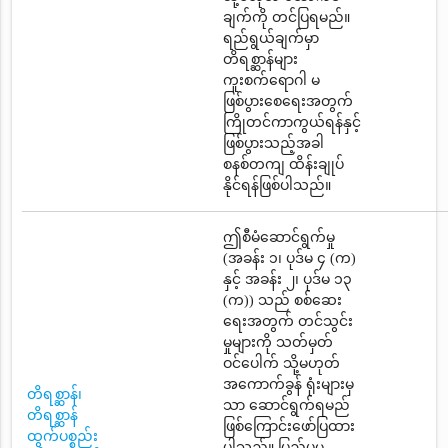
ချက်ကို တင်ပြရမည်။
ရည်ရွယ်ချက်မှာ
တိရစ္ဆာန်များ
ကူးစက်ရောဂါ မ
ဖြစ်ပွားစေရေးအတွက်
ကြိုတင်ကာကွယ်ရန်နှင့်
ဖြစ်ပွားသည့်အခါ
စနစ်တကျ ထိန်းချုပ်
နိုင်ရန်ဖြစ်ပါသည်။
ဤစီမံဆောင်ရွက်မှု
(အခန်း ၁၊ ပုဒ်မ ၄ (က)
နှင့် အခန်း ၂၊ ပုဒ်မ ၁၃
(က)) သည် စစ်ဆေး
ရေးအတွက် တင်သွင်း
မှုများကို သတ်မှတ်
ဝင်ပေါက် သို့မဟုတ်
အကောက်ခွန် ရုံးများမှ
တိရစ္ဆာန်၊
သာ ဆောင်ရွက်ရမည်
တိရစ္ဆာန်
ဖြစ်ကြောင်းဖော်ပြထား
ထွက်ပစ္စည်း
ပါသည်။ ပြည်ပမှ