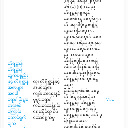
(ခ) နှင့် အခန်း ၂၊ ပုဒ်မ
၁၆ (ခ) (ဂ) ) သည်
တိရစ္ဆာန်များနှင့်
ယင်း၏ ထွက်ကုန်များ
ကို ရောဂါပိုးမွှားပျံ့နှံ့
ကူးစက်ခြင်းမှ ကာ
ကွယ်ရန်အတွက် ယင်း
တို့ရောက်ရှိသည့်နေရာ
တွင် သတ်မှတ်ထားသ
ည့် ကာလအတွင်း
သီးခြားခွဲခြားထားရန်
တိရစ္ဆာန်၊
လိုအပ်ကြောင်းဖော်ပြ
တိရစ္ဆာန်
ထားပါသည်။ ပြည်ပမှ
ထွက်ပစ္စည်း
တိရစ္ဆာန်တင်သွင်းသူ
နှင့် တိရစ္ဆာန်
လူ၊ တိရိစ္ဆာန်နှင့်
သည်
အစာများ
အပင်တို့၏
ဦးစီးဌာန၏စစ်ဆေးမှု
အပေါ်
ကျန်းမားရေးနှင့်
ကို ခံယူရန်အလို့ငှာ
ရောဂါပိုးမွှား
ပိုမွှားရောဂါ
View
တိရစ္ဆာန်၊ တိရစ္ဆာန်
ကင်းစင်
ကင်းစင်သန့်ရှင်း
ထွက်ပစ္စည်းများနှင့်
ကြောင်း
ရေးဆိုင်ရာ စီမံ
တိရစ္ဆာန်အစာများကို ခွ
ဆောင်ရွက်
ဆောင်ရွက်မှု
င့်ပြုထားသော
ချက်
လမ်းကြောင်းအတိုင်း၊