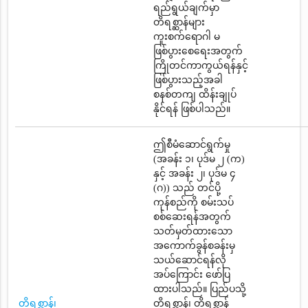
ရည်ရွယ်ချက်မှာ
တိရစ္ဆာန်များ
ကူးစက်ရောဂါ မ
ဖြစ်ပွားစေရေးအတွက်
ကြိုတင်ကာကွယ်ရန်နှင့်
ဖြစ်ပွားသည့်အခါ
စနစ်တကျ ထိန်းချုပ်
နိုင်ရန် ဖြစ်ပါသည်။
ဤစီမံဆောင်ရွက်မှု
(အခန်း ၁၊ ပုဒ်မ ၂ (က)
နှင့် အခန်း ၂၊ ပုဒ်မ ၄
(ဂ)) သည် တင်ပို့
ကုန်စည်ကို စမ်းသပ်
စစ်ဆေးရန်အတွက်
သတ်မှတ်ထားသော
အကောက်ခွန်စခန်းမှ
သယ်ဆောင်ရန်လို
အပ်ကြောင်း ဖော်ပြ
ထားပါသည်။ ပြည်ပသို့
တိရစ္ဆာန်၊
တိရစ္ဆာန်၊ တိရစ္ဆာန်