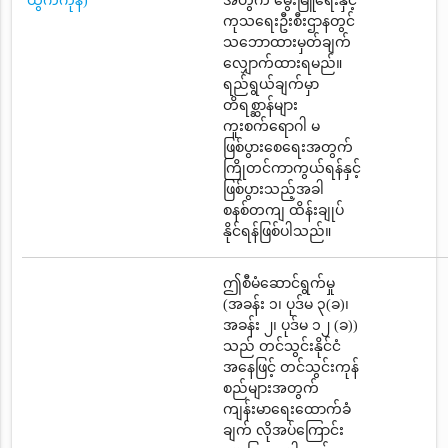
ထွက်ကုန်)
အတွက် မွေးမြူရေးနှင့်
ကုသရေးဦးစီးဌာနတွင်
သဘောထားမှတ်ချက်
လျှောက်ထားရမည်။
ရည်ရွယ်ချက်မှာ
တိရစ္ဆာန်များ
ကူးစက်ရောဂါ မ
ဖြစ်ပွားစေရေးအတွက်
ကြိုတင်ကာကွယ်ရန်နှင့်
ဖြစ်ပွားသည့်အခါ
စနစ်တကျ ထိန်းချုပ်
နိုင်ရန်ဖြစ်ပါသည်။
ဤစီမံဆောင်ရွက်မှု
(အခန်း ၁၊ ပုဒ်မ ၃(ခ)၊
အခန်း ၂၊ ပုဒ်မ ၁၂ (ခ))
သည် တင်သွင်းနိုင်ငံ
အနေဖြင့် တင်သွင်းကုန်
စည်များအတွက်
ကျန်းမာရေးထောက်ခံ
ချက် လိုအပ်ကြောင်း