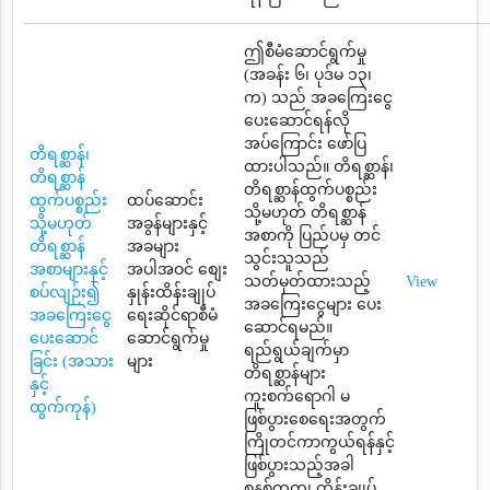
ဤစီမံဆောင်ရွက်မှု
(အခန်း ၆၊ ပုဒ်မ ၁၃၊
က) သည် အခကြေးငွေ
ပေးဆောင်ရန်လို
အပ်ကြောင်း ဖော်ပြ
တိရစ္ဆာန်၊
ထားပါသည်။ တိရစ္ဆာန်၊
တိရစ္ဆာန်
တိရစ္ဆာန်ထွက်ပစ္စည်း
ထွက်ပစ္စည်း
ထပ်ဆောင်း
သို့မဟုတ် တိရစ္ဆာန်
သို့မဟုတ်
အခွန်များနှင့်
အစာကို ပြည်ပမှ တင်
တိရစ္ဆာန်
အခများ
သွင်းသူသည်
အစာများနှင့်
အပါအဝင် စျေး
သတ်မှတ်ထားသည့်
View
စပ်လျဉ်း၍
နှုန်းထိန်းချုပ်
အခကြေးငွေများ ပေး
အခကြေးငွေ
ရေးဆိုင်ရာစီမံ
ဆောင်ရမည်။
ပေးဆောင်
ဆောင်ရွက်မှု
ရည်ရွယ်ချက်မှာ
ခြင်း (အသား
များ
တိရစ္ဆာန်များ
နှင့်
ကူးစက်ရောဂါ မ
ထွက်ကုန်)
ဖြစ်ပွားစေရေးအတွက်
ကြိုတင်ကာကွယ်ရန်နှင့်
ဖြစ်ပွားသည့်အခါ
စနစ်တကျ ထိန်းချုပ်