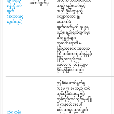
ချက်ရယူ
အတွက် သတ်မှတ်ထား
ဆောင်ရွက်မှု
ရန်လိုအပ်
သည့် နည်းလမ်းနှင့်
ချက်
အညီ ဦးစီးဌာနသို့
(အသားနှင့်
လျှောက်ထား၍
ထွက်ကုန်)
ထောက်ခံ
ချက်လက်မှတ် ရယူရ
မည်။ ရည်ရွယ်ချက်မှာ
တိရစ္ဆာန်များ
ကူးစက်ရောဂါ မ
ဖြစ်ပွားစေရေးအတွက်
ကြိုတင်ကာကွယ်ရန်နှင့်
ဖြစ်ပွားသည့်အခါ
စနစ်တကျ ထိန်းချုပ်
နိုင်ရန်ဖြစ်ပါသည်။
ဤစီမံဆောင်ရွက်မှု
(ပုဒ်မ ၅၊ ခ) သည် တင်
သွင်းနိုင်ငံအနေဖြင့်
ကုန်စည်တင်သွင်းမှုမပြု
မီ ကုန်စည်အပေါ်
စစ်ဆေးမှုဆောင်ရွက်
တိရစ္ဆာန်၊