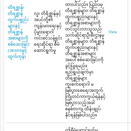
ထားပါသည်။ ပြည်ပမှ
တိရစ္ဆာန်၊
တိရစ္ဆာန်များ၊ တိရစ္ဆာန်
တိရစ္ဆာန်
လူ၊ တိရိစ္ဆာန်နှင့်
ထွက်ပစ္စည်းများနှင့်
ထွက်ပစ္စည်း
အပင်တို့၏
တိရစ္ဆာန်အစာများကို
များနှင့်
ကျန်းမားရေးနှင့်
တင်သွင်းလာသူသည်
တိရစ္ဆာန်
ပိုမွှားရောဂါ
View
သက်ဆိုင်ရာဦးစီးဌာနမှ
အစာများကို
ကင်းစင်သန့်ရှင်း
တိရစ္ဆာန်များ၊ တိရစ္ဆာန်
စစ်ဆေးခြင်း
ရေးဆိုင်ရာ စီမံ
ထွက်ပစ္စည်းများနှင့်
(အသားနှင့်
ဆောင်ရွက်မှု
တိရစ္ဆာန်အစာများ
ထွက်ကုန်)
အပေါ် စစ်ဆေးခြင်းကို
ခွင့်ပြုရမည်။
ရည်ရွယ်ချက်မှာ
တိရစ္ဆာန်များ
ကူးစက်ရောဂါ မ
ဖြစ်ပွားစေရေးအတွက်
ကြိုတင်ကာကွယ်ရန်နှင့်
ဖြစ်ပွားသည့်အခါ
စနစ်တကျ ထိန်းချုပ်
နိုင်ရန်ဖြစ်ပါသည်။
ဤစီမံဆောင်ရွက်မှု