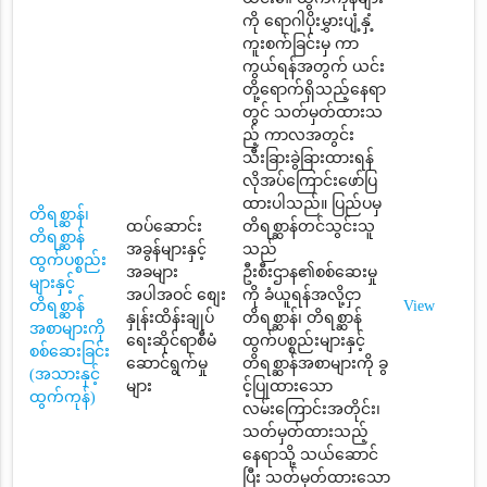
ကို ရောဂါပိုးမွှားပျံ့နှံ့
ကူးစက်ခြင်းမှ ကာ
ကွယ်ရန်အတွက် ယင်း
တို့ရောက်ရှိသည့်နေရာ
တွင် သတ်မှတ်ထားသ
ည့် ကာလအတွင်း
သီးခြားခွဲခြားထားရန်
လိုအပ်ကြောင်းဖော်ပြ
ထားပါသည်။ ပြည်ပမှ
တိရစ္ဆာန်၊
ထပ်ဆောင်း
တိရစ္ဆာန်တင်သွင်းသူ
တိရစ္ဆာန်
အခွန်များနှင့်
သည်
ထွက်ပစ္စည်း
အခများ
ဦးစီးဌာန၏စစ်ဆေးမှု
များနှင့်
အပါအဝင် စျေး
ကို ခံယူရန်အလို့ငှာ
တိရစ္ဆာန်
View
နှုန်းထိန်းချုပ်
တိရစ္ဆာန်၊ တိရစ္ဆာန်
အစာများကို
ရေးဆိုင်ရာစီမံ
ထွက်ပစ္စည်းများနှင့်
စစ်ဆေးခြင်း
ဆောင်ရွက်မှု
တိရစ္ဆာန်အစာများကို ခွ
(အသားနှင့်
များ
င့်ပြုထားသော
ထွက်ကုန်)
လမ်းကြောင်းအတိုင်း၊
သတ်မှတ်ထားသည့်
နေရာသို့ သယ်ဆောင်
ပြီး သတ်မှတ်ထားသော