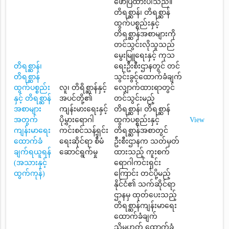
ဖောပြထားပါသည်။
တိရစ္ဆာန်၊ တိရစ္ဆာန်
ထွက်ပစ္စည်းနှင့်
တိရစ္ဆာန်အစာများကို
တင်သွင်းလိုသူသည်
မွေးမြူရေးနှင့် ကုသ
တိရစ္ဆာန်၊
ရေးဦးစီးဌာနတွင် တင်
တိရစ္ဆာန်
သွင်းခွင့်ထောက်ခံချက်
ထွက်ပစ္စည်း
လူ၊ တိရိစ္ဆာန်နှင့်
လျှောက်ထားရာတွင်
နှင့် တိရစ္ဆာန်
အပင်တို့၏
တင်သွင်းမည့်
အစာများ
ကျန်းမားရေးနှင့်
တိရစ္ဆာန်၊ တိရစ္ဆာန်
အတွက်
ပိုမွှားရောဂါ
ထွက်ပစ္စည်းနှင့်
View
ကျန်းမာရေး
ကင်းစင်သန့်ရှင်း
တိရစ္ဆာန်အစာတွင်
ထောက်ခံ
ရေးဆိုင်ရာ စီမံ
ဦးစီးဌာနက သတ်မှတ်
ချက်ရယူရန်
ဆောင်ရွက်မှု
ထားသည့် ကူးစက်
(အသားနှင့်
ရောဂါကင်းရှင်း
ထွက်ကုန်)
ကြောင်း တင်ပို့မည့်
နိုင်ငံ၏ သက်ဆိုင်ရာ
ဌာနမှ ထုတ်ပေးသည့်
တိရစ္ဆာန်ကျန်းမာရေး
ထောက်ခံချက်
သို့မဟုတ် ထောက်ခံ