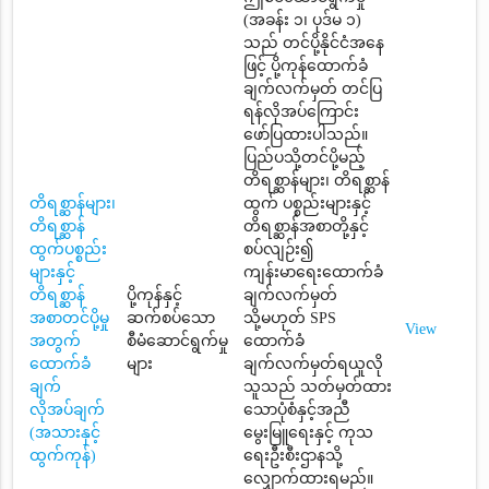
(အခန်း ၁၊ ပုဒ်မ ၁)
သည် တင်ပို့နိုင်ငံအနေ
ဖြင့် ပို့ကုန်ထောက်ခံ
ချက်လက်မှတ် တင်ပြ
ရန်လိုအပ်ကြောင်း
ဖော်ပြထားပါသည်။
ပြည်ပသို့တင်ပို့မည့်
တိရစ္ဆာန်များ၊ တိရစ္ဆာန်
တိရစ္ဆာန်များ၊
ထွက် ပစ္စည်းများနှင့်
တိရစ္ဆာန်
တိရစ္ဆာန်အစာတို့နှင့်
ထွက်ပစ္စည်း
စပ်လျဉ်း၍
များနှင့်
ကျန်းမာရေးထောက်ခံ
တိရစ္ဆာန်
ပို့ကုန်နှင့်
ချက်လက်မှတ်
အစာတင်ပို့မှု
ဆက်စပ်သော
သို့မဟုတ် SPS
View
အတွက်
စီမံဆောင်ရွက်မှု
ထောက်ခံ
ထောက်ခံ
များ
ချက်လက်မှတ်ရယူလို
ချက်
သူသည် သတ်မှတ်ထား
လိုအပ်ချက်
သောပုံစံနှင့်အညီ
(အသားနှင့်
မွေးမြူရေးနှင့် ကုသ
ထွက်ကုန်)
ရေးဦးစီးဌာနသို့
လျှောက်ထားရမည်။