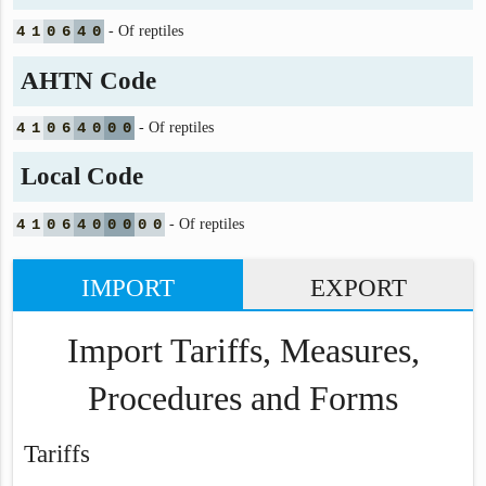
4
1
0
6
4
0
- Of reptiles
AHTN Code
4
1
0
6
4
0
0
0
- Of reptiles
Local Code
4
1
0
6
4
0
0
0
0
0
- Of reptiles
IMPORT
EXPORT
Import Tariffs, Measures,
Procedures and Forms
Tariffs