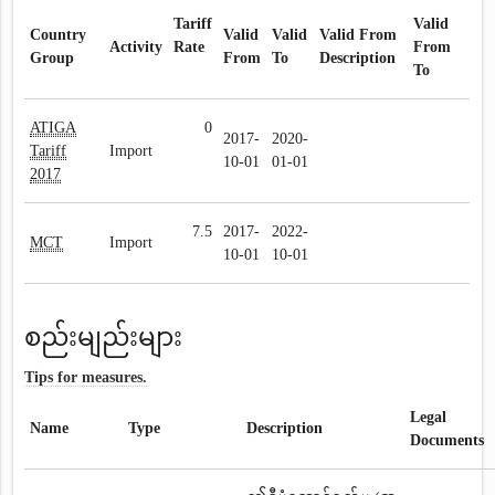
Tariff
Valid
Country
Valid
Valid
Valid From
Activity
Rate
From
Group
From
To
Description
To
ATIGA
0
2017-
2020-
Tariff
Import
10-01
01-01
2017
7.5
2017-
2022-
MCT
Import
10-01
10-01
စည်းမျည်းများ
Tips for measures.
Legal
Name
Type
Description
Documents