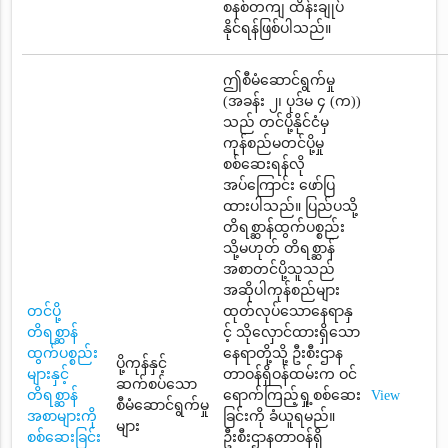
စနစ်တကျ ထိန်းချုပ်
နိုင်ရန်ဖြစ်ပါသည်။
ဤစီမံဆောင်ရွက်မှု
(အခန်း ၂၊ ပုဒ်မ ၄ (က))
သည် တင်ပို့နိုင်ငံမှ
ကုန်စည်မတင်ပို့မှု
စစ်ဆေးရန်လို
အပ်ကြောင်း ဖော်ပြ
ထားပါသည်။ ပြည်ပသို့
တိရစ္ဆာန်ထွက်ပစ္စည်း
သို့မဟုတ် တိရစ္ဆာန်
အစာတင်ပို့သူသည်
အဆိုပါကုန်စည်များ
တင်ပို့
ထုတ်လုပ်သောနေရာနှ
တိရစ္ဆာန်
င့် သိုလှောင်ထားရှိသော
ထွက်ပစ္စည်း
နေရာတို့သို့ ဦးစီးဌာန
ပို့ကုန်နှင့်
များနှင့်
တာဝန်ရှိဝန်ထမ်းက ဝင်
ဆက်စပ်သော
တိရစ္ဆာန်
ရောက်ကြည့်ရှု့စစ်ဆေး
View
စီမံဆောင်ရွက်မှု
အစာများကို
ခြင်းကို ခံယူရမည်။
များ
စစ်ဆေးခြင်း
ဦးစီးဌာနတာဝန်ရှိ