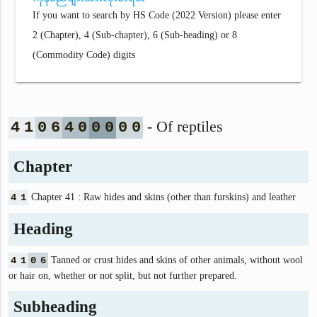
If you want to search by HS Code (2022 Version) please enter
2 (Chapter), 4 (Sub-chapter), 6 (Sub-heading) or 8
(Commodity Code) digits
- Of reptiles
4
1
0
6
4
0
0
0
0
0
Chapter
4
1
Chapter 41 : Raw hides and skins (other than furskins) and leather
Heading
4
1
0
6
Tanned or crust hides and skins of other animals, without wool
or hair on, whether or not split, but not further prepared.
Subheading