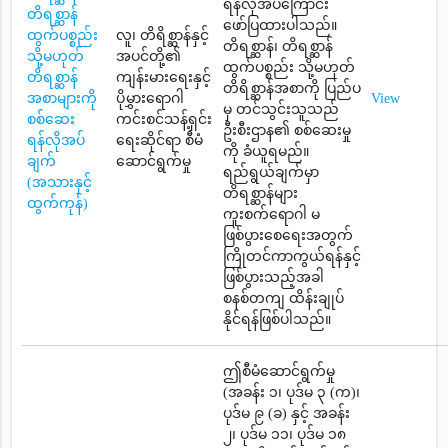
ရန်လိုအပ်ကြောင်း
တိရစ္ဆာန်
ဖော်ပြထားပါသည်။
ထွက်ပစ္စည်း
လူ၊ တိရိစ္ဆာန်နှင့်
တိရစ္ဆာန်၊ တိရစ္ဆာန်
သို့မဟုတ်
အပင်တို့၏
ထွက်ပစ္စည်း သို့မဟုတ်
တိရစ္ဆာန်
ကျန်းမားရေးနှင့်
တိရိစ္ဆာန်အစာကို ပြည်ပ
အစာများကို
ပိုမွှားရောဂါ
View
မှ တင်သွင်းသူသည်
စစ်ဆေး
ကင်းစင်သန့်ရှင်း
ဦးစီးဌာန၏ စစ်ဆေးမှု
ရန်လိုအပ်
ရေးဆိုင်ရာ စီမံ
ကို ခံယူရမည်။
ချက်
ဆောင်ရွက်မှု
ရည်ရွယ်ချက်မှာ
(အသားနှင့်
တိရစ္ဆာန်များ
ထွက်ကုန်)
ကူးစက်ရောဂါ မ
ဖြစ်ပွားစေရေးအတွက်
ကြိုတင်ကာကွယ်ရန်နှင့်
ဖြစ်ပွားသည့်အခါ
စနစ်တကျ ထိန်းချုပ်
နိုင်ရန်ဖြစ်ပါသည်။
ဤစီမံဆောင်ရွက်မှု
(အခန်း ၁၊ ပုဒ်မ ၃ (က)၊
ပုဒ်မ ၉ (ခ) နှင့် အခန်း
၂၊ ပုဒ်မ ၁၁၊ ပုဒ်မ ၁၈