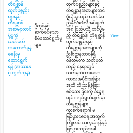
တိရစ္ဆာန်
ထွက်ပစ္စည်းများနှင့်
ထွက်ပစ္စည်း
တိရစ္ဆာန်အစာများတင်
များနှင့်
ပို့လိုသူသည် လက်ခံမ
တိရစ္ဆာန်
ည့်နိုင်ငံ၏လိုအပ်ချက်
ပို့ကုန်နှင့်
အစာများတင်
အရ ပြည်ပသို့ တင်ပို့မ
ဆက်စပ်သော
ပို့မှုကို
ည့် တိရစ္ဆာန်၊ တိရစ္ဆာန်
View
စီမံဆောင်ရွက်မှု
သတ်မှတ်
ထွက်ပစ္စည်းနှင့်
များ
အကောက်ခွန်
တိရစ္ဆာန်အစာများကို
စခန်းမှ
ဦးစီးဌာနတာဝန်ရှိ
ဆောင်ရွက်
ဝန်ထမ်းက သတ်မှတ်
ရန် (အသားနှ
သည့် နေရာတွင်
င့် ထွက်ကုန်)
သတ်မှတ်ထားသော
ကာလအပိုင်းအခြား
အထိ သီးသန့်ခွဲခြား
စစ်ဆေးခြင်းကို ခံယူရ
မည်။ ရည်ရွယ်ချက်မှာ
တိရစ္ဆာန်များ
ကူးစက်ရောဂါ မ
ဖြစ်ပွားစေရေးအတွက်
ကြိုတင်ကာကွယ်ရန်နှင့်
ဖြစ်ပွားသည့်အခါ