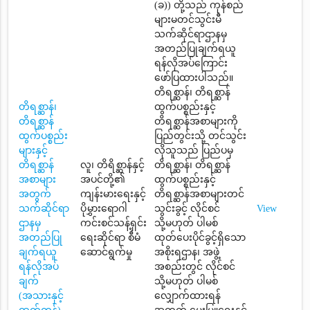
(ခ)) တို့သည် ကုန်စည်
များမတင်သွင်းမီ
သက်ဆိုင်ရာဌာနမှ
အတည်ပြုချက်ရယူ
ရန်လိုအပ်ကြောင်း
ဖော်ပြထားပါသည်။
တိရစ္ဆာန်၊ တိရစ္ဆာန်
တိရစ္ဆာန်၊
ထွက်ပစ္စည်းနှင့်
တိရစ္ဆာန်
တိရစ္ဆာန်အစာများကို
ထွက်ပစ္စည်း
ပြည်တွင်းသို့ တင်သွင်း
များနှင့်
လိုသူသည် ပြည်ပမှ
တိရစ္ဆာန်
လူ၊ တိရိစ္ဆာန်နှင့်
တိရစ္ဆာန်၊ တိရစ္ဆာန်
အစာများ
အပင်တို့၏
ထွက်ပစ္စည်းနှင့်
အတွက်
ကျန်းမားရေးနှင့်
တိရစ္ဆာန်အစာများတင်
သက်ဆိုင်ရာ
ပိုမွှားရောဂါ
သွင်းခွင့် လိုင်စင်
View
ဌာနမှ
ကင်းစင်သန့်ရှင်း
သို့မဟုတ် ပါမစ်
အတည်ပြု
ရေးဆိုင်ရာ စီမံ
ထုတ်ပေးပိုင်ခွင့်ရှိသော
ချက်ရယူ
ဆောင်ရွက်မှု
အစိုးရဌာန၊ အဖွဲ့
ရန်လိုအပ်
အစည်းတွင် လိုင်စင်
ချက်
သို့မဟုတ် ပါမစ်
(အသားနှင့်
လျှောက်ထားရန်