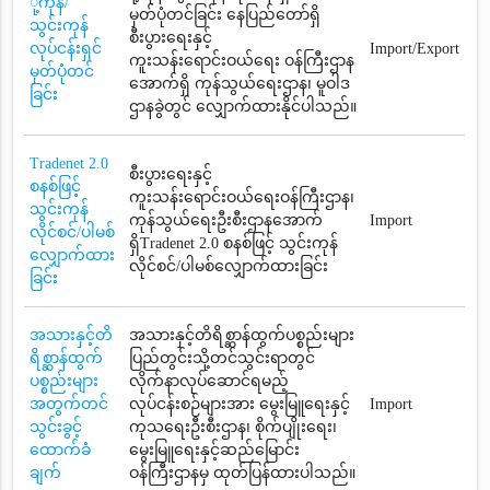
ို့ကုန်/
မှတ်ပုံတင်ခြင်း နေပြည်တော်ရှိ
သွင်းကုန်
စီးပွားရေးနှင့်
လုပ်ငန်းရှင်
Import/Export
ကူးသန်းရောင်းဝယ်ရေး ဝန်ကြီးဌာန
မှတ်ပုံတင်
အောက်ရှိ ကုန်သွယ်ရေးဌာန၊ မူဝါဒ
ခြင်း
ဌာနခွဲတွင် လျှောက်ထားနိုင်ပါသည်။
Tradenet 2.0
စီးပွားရေးနှင့်
စနစ်ဖြင့်
ကူးသန်းရောင်းဝယ်ရေးဝန်ကြီးဌာန၊
သွင်းကုန်
ကုန်သွယ်ရေးဦးစီးဌာနအောက်
Import
လိုင်စင်/ပါမစ်
ရှိTradenet 2.0 စနစ်ဖြင့် သွင်းကုန်
လျှောက်ထား
လိုင်စင်/ပါမစ်လျှောက်ထားခြင်း
ခြင်း
အသားနှင့်တိ
အသားနှင့်တိရိစ္ဆာန်ထွက်ပစ္စည်းများ
ရိစ္ဆာန်ထွက်
ပြည်တွင်းသို့တင်သွင်းရာတွင်
ပစ္စည်းများ
လိုက်နာလုပ်ဆောင်ရမည့်
အတွက်တင်
လုပ်ငန်းစဉ်များအား မွေးမြူရေးနှင့်
Import
သွင်းခွင့်
ကုသရေးဦးစီးဌာန၊ စိုက်ပျိုးရေး၊
ထောက်ခံ
မွေးမြူရေးနှင့်ဆည်မြောင်း
ချက်
ဝန်ကြီးဌာနမှ ထုတ်ပြန်ထားပါသည်။