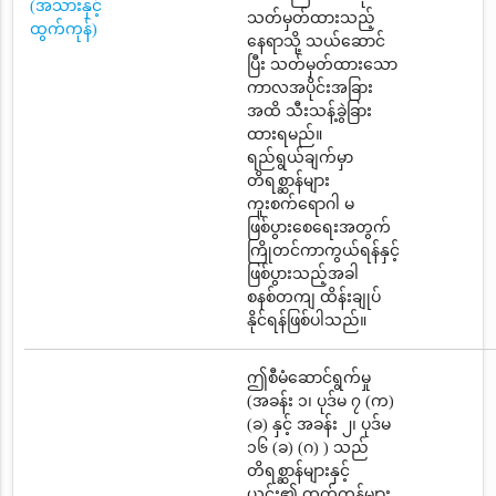
(အသားနှင့်
သတ်မှတ်ထားသည့်
ထွက်ကုန်)
နေရာသို့ သယ်ဆောင်
ပြီး သတ်မှတ်ထားသော
ကာလအပိုင်းအခြား
အထိ သီးသန့်ခွဲခြား
ထားရမည်။
ရည်ရွယ်ချက်မှာ
တိရစ္ဆာန်များ
ကူးစက်ရောဂါ မ
ဖြစ်ပွားစေရေးအတွက်
ကြိုတင်ကာကွယ်ရန်နှင့်
ဖြစ်ပွားသည့်အခါ
စနစ်တကျ ထိန်းချုပ်
နိုင်ရန်ဖြစ်ပါသည်။
ဤစီမံဆောင်ရွက်မှု
(အခန်း ၁၊ ပုဒ်မ ၇ (က)
(ခ) နှင့် အခန်း ၂၊ ပုဒ်မ
၁၆ (ခ) (ဂ) ) သည်
တိရစ္ဆာန်များနှင့်
ယင်း၏ ထွက်ကုန်များ