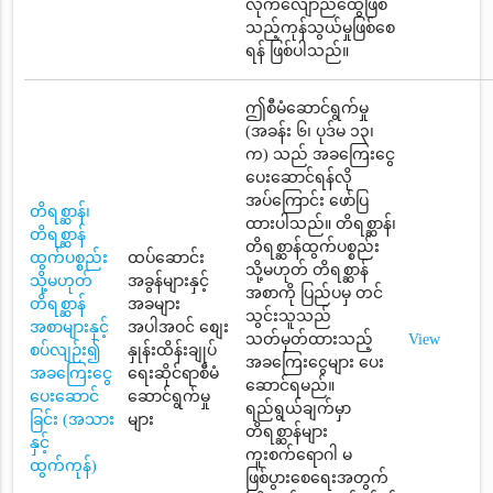
လိုက်လျောညီထွေဖြစ်
သည့်ကုန်သွယ်မှုဖြစ်စေ
ရန် ဖြစ်ပါသည်။
ဤစီမံဆောင်ရွက်မှု
(အခန်း ၆၊ ပုဒ်မ ၁၃၊
က) သည် အခကြေးငွေ
ပေးဆောင်ရန်လို
အပ်ကြောင်း ဖော်ပြ
တိရစ္ဆာန်၊
ထားပါသည်။ တိရစ္ဆာန်၊
တိရစ္ဆာန်
တိရစ္ဆာန်ထွက်ပစ္စည်း
ထွက်ပစ္စည်း
ထပ်ဆောင်း
သို့မဟုတ် တိရစ္ဆာန်
သို့မဟုတ်
အခွန်များနှင့်
အစာကို ပြည်ပမှ တင်
တိရစ္ဆာန်
အခများ
သွင်းသူသည်
အစာများနှင့်
အပါအဝင် စျေး
သတ်မှတ်ထားသည့်
View
စပ်လျဉ်း၍
နှုန်းထိန်းချုပ်
အခကြေးငွေများ ပေး
အခကြေးငွေ
ရေးဆိုင်ရာစီမံ
ဆောင်ရမည်။
ပေးဆောင်
ဆောင်ရွက်မှု
ရည်ရွယ်ချက်မှာ
ခြင်း (အသား
များ
တိရစ္ဆာန်များ
နှင့်
ကူးစက်ရောဂါ မ
ထွက်ကုန်)
ဖြစ်ပွားစေရေးအတွက်