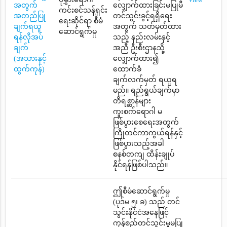
အတွက်
လျှောက်ထားခြင်းမပြုမီ
ကင်းစင်သန့်ရှင်း
အတည်ပြု
တင်သွင်းခွင့်ရရှိရေး
ရေးဆိုင်ရာ စီမံ
ချက်ရယူ
အတွက် သတ်မှတ်ထား
ဆောင်ရွက်မှု
ရန်လိုအပ်
သည့် နည်းလမ်းနှင့်
ချက်
အညီ ဦးစီးဌာနသို့
(အသားနှင့်
လျှောက်ထား၍
ထွက်ကုန်)
ထောက်ခံ
ချက်လက်မှတ် ရယူရ
မည်။ ရည်ရွယ်ချက်မှာ
တိရစ္ဆာန်များ
ကူးစက်ရောဂါ မ
ဖြစ်ပွားစေရေးအတွက်
ကြိုတင်ကာကွယ်ရန်နှင့်
ဖြစ်ပွားသည့်အခါ
စနစ်တကျ ထိန်းချုပ်
နိုင်ရန်ဖြစ်ပါသည်။
ဤစီမံဆောင်ရွက်မှု
(ပုဒ်မ ၅၊ ခ) သည် တင်
သွင်းနိုင်ငံအနေဖြင့်
ကုန်စည်တင်သွင်းမှုမပြု