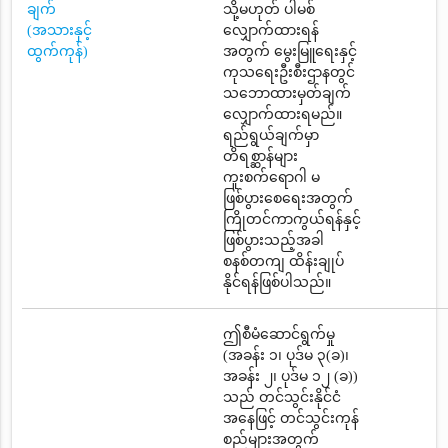
ချက်
သို့မဟုတ် ပါမစ်
(အသားနှင့်
လျှောက်ထားရန်
ထွက်ကုန်)
အတွက် မွေးမြူရေးနှင့်
ကုသရေးဦးစီးဌာနတွင်
သဘောထားမှတ်ချက်
လျှောက်ထားရမည်။
ရည်ရွယ်ချက်မှာ
တိရစ္ဆာန်များ
ကူးစက်ရောဂါ မ
ဖြစ်ပွားစေရေးအတွက်
ကြိုတင်ကာကွယ်ရန်နှင့်
ဖြစ်ပွားသည့်အခါ
စနစ်တကျ ထိန်းချုပ်
နိုင်ရန်ဖြစ်ပါသည်။
ဤစီမံဆောင်ရွက်မှု
(အခန်း ၁၊ ပုဒ်မ ၃(ခ)၊
အခန်း ၂၊ ပုဒ်မ ၁၂ (ခ))
သည် တင်သွင်းနိုင်ငံ
အနေဖြင့် တင်သွင်းကုန်
စည်များအတွက်