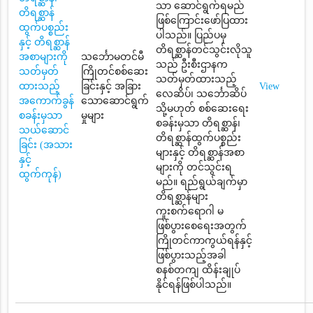
သာ ဆောင်ရွက်ရမည်
တိရစ္ဆာန်
ဖြစ်ကြောင်းဖော်ပြထား
ထွက်ပစ္စည်း
ပါသည်။ ပြည်ပမှ
နှင့် တိရစ္ဆာန်
တိရစ္ဆာန်တင်သွင်းလိုသူ
အစာများကို
သင်္ဘောမတင်မီ
သည် ဦးစီးဌာနက
သတ်မှတ်
ကြိုတင်စစ်ဆေး
သတ်မှတ်ထားသည့်
ထားသည့်
ခြင်းနှင့် အခြား
View
လေဆိပ်၊ သင်္ဘောဆိပ်
အကောက်ခွန်
သောဆောင်ရွက်
သို့မဟုတ် စစ်ဆေးရေး
စခန်းမှသာ
မှုများ
စခန်းမှသာ တိရစ္ဆာန်၊
သယ်ဆောင်
တိရစ္ဆာန်ထွက်ပစ္စည်း
ခြင်း (အသား
များနှင့် တိရစ္ဆာန်အစာ
နှင့်
များကို တင်သွင်းရ
ထွက်ကုန်)
မည်။ ရည်ရွယ်ချက်မှာ
တိရစ္ဆာန်များ
ကူးစက်ရောဂါ မ
ဖြစ်ပွားစေရေးအတွက်
ကြိုတင်ကာကွယ်ရန်နှင့်
ဖြစ်ပွားသည့်အခါ
စနစ်တကျ ထိန်းချုပ်
နိုင်ရန်ဖြစ်ပါသည်။