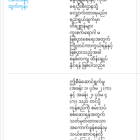
ထွက်ကုန်)
ရေးဦးစီးဌာနသို့
လျှောက်ထားရမည်။
ရည်ရွယ်ချက်မှာ
တိရစ္ဆာန်များ
ကူးစက်ရောဂါ မ
ဖြစ်ပွားစေရေးအတွက်
ကြိုတင်ကာကွယ်ရန်နှင့်
ဖြစ်ပွားသည့်အခါ
စနစ်တကျ ထိန်းချုပ်
နိုင်ရန် ဖြစ်ပါသည်။
ဤစီမံဆောင်ရွက်မှု
(အခန်း ၁၊ ပုဒ်မ ၂ (က)
နှင့် အခန်း ၂၊ ပုဒ်မ ၄
(ဂ)) သည် တင်ပို့
ကုန်စည်ကို စမ်းသပ်
စစ်ဆေးရန်အတွက်
သတ်မှတ်ထားသော
အကောက်ခွန်စခန်းမှ
သယ်ဆောင်ရန်လို