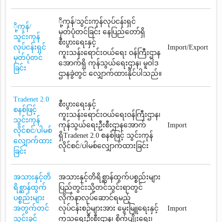
ို့ကုန်/သွင်းကုန်လုပ်ငန်းရှင်
ို့ကုန်/
မှတ်ပုံတင်ခြင်း နေပြည်တော်ရှိ
သွင်းကုန်
စီးပွားရေးနှင့်
လုပ်ငန်းရှင်
Import/Export
ကူးသန်းရောင်းဝယ်ရေး ဝန်ကြီးဌာန
မှတ်ပုံတင်
အောက်ရှိ ကုန်သွယ်ရေးဌာန၊ မူဝါဒ
ခြင်း
ဌာနခွဲတွင် လျှောက်ထားနိုင်ပါသည်။
Tradenet 2.0
စီးပွားရေးနှင့်
စနစ်ဖြင့်
ကူးသန်းရောင်းဝယ်ရေးဝန်ကြီးဌာန၊
သွင်းကုန်
ကုန်သွယ်ရေးဦးစီးဌာနအောက်
Import
လိုင်စင်/ပါမစ်
ရှိTradenet 2.0 စနစ်ဖြင့် သွင်းကုန်
လျှောက်ထား
လိုင်စင်/ပါမစ်လျှောက်ထားခြင်း
ခြင်း
အသားနှင့်တိ
အသားနှင့်တိရိစ္ဆာန်ထွက်ပစ္စည်းများ
ရိစ္ဆာန်ထွက်
ပြည်တွင်းသို့တင်သွင်းရာတွင်
ပစ္စည်းများ
လိုက်နာလုပ်ဆောင်ရမည့်
အတွက်တင်
လုပ်ငန်းစဉ်များအား မွေးမြူရေးနှင့်
Import
သွင်းခွင့်
ကုသရေးဦးစီးဌာန၊ စိုက်ပျိုးရေး၊