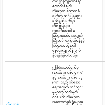
တိရစ္ဆာန်ကျန်းမာရေး
ထောက်ခံချက်
သို့မဟုတ် ထောက်ခံ
ချက်ကို တင်ပြရမည်။
ရည်ရွယ်ချက်မှာ
တိရစ္ဆာန်များ
ကူးစက်ရောဂါ မ
ဖြစ်ပွားစေရေးအတွက်
ကြိုတင်ကာကွယ်ရန်နှင့်
ဖြစ်ပွားသည့်အခါ
စနစ်တကျ ထိန်းချုပ်
နိုင်ရန်ဖြစ်ပါသည်။
ဤစီမံဆောင်ရွက်မှု
(အခန်း ၁၊ ပုဒ်မ ၄ (က)
နှင့် အခန်း ၂၊ ပုဒ်မ ၁၃
(က)) သည် စစ်ဆေး
ရေးအတွက် တင်သွင်း
မှုများကို သတ်မှတ်
ဝင်ပေါက် သို့မဟုတ်
အကောက်ခွန် ရုံးများမှ
တိရစ္ဆာန်၊