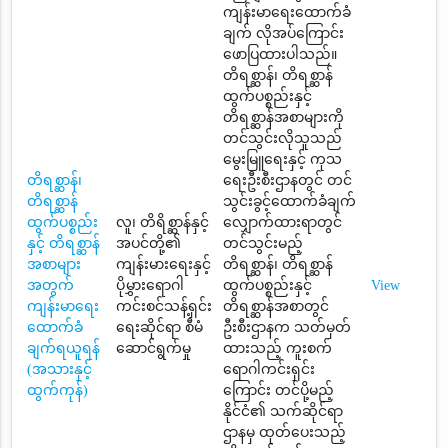
ကျန်းမာရေးထောက်ခံ
ချက် လိုအပ်ကြောင်း
ဖောပြထားပါသည်။
တိရစ္ဆာန်၊ တိရစ္ဆာန်
ထွက်ပစ္စည်းနှင့်
တိရစ္ဆာန်အစာများကို
တင်သွင်းလိုသူသည်
မွေးမြူရေးနှင့် ကုသ
တိရစ္ဆာန်၊
ရေးဦးစီးဌာနတွင် တင်
တိရစ္ဆာန်
သွင်းခွင့်ထောက်ခံချက်
ထွက်ပစ္စည်း
လူ၊ တိရိစ္ဆာန်နှင့်
လျှောက်ထားရာတွင်
နှင့် တိရစ္ဆာန်
အပင်တို့၏
တင်သွင်းမည့်
အစာများ
ကျန်းမားရေးနှင့်
တိရစ္ဆာန်၊ တိရစ္ဆာန်
အတွက်
ပိုမွှားရောဂါ
ထွက်ပစ္စည်းနှင့်
View
ကျန်းမာရေး
ကင်းစင်သန့်ရှင်း
တိရစ္ဆာန်အစာတွင်
ထောက်ခံ
ရေးဆိုင်ရာ စီမံ
ဦးစီးဌာနက သတ်မှတ်
ချက်ရယူရန်
ဆောင်ရွက်မှု
ထားသည့် ကူးစက်
(အသားနှင့်
ရောဂါကင်းရှင်း
ထွက်ကုန်)
ကြောင်း တင်ပို့မည့်
နိုင်ငံ၏ သက်ဆိုင်ရာ
ဌာနမှ ထုတ်ပေးသည့်