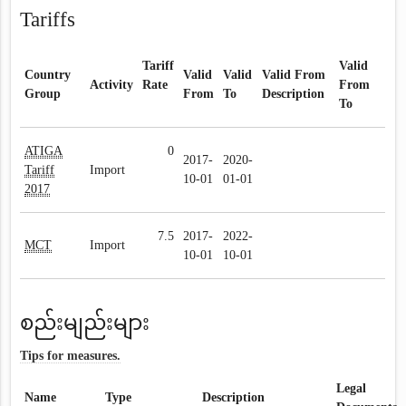
Tariffs
Tariff
Valid
Country
Valid
Valid
Valid From
Activity
Rate
From
Group
From
To
Description
To
ATIGA
0
2017-
2020-
Tariff
Import
10-01
01-01
2017
7.5
2017-
2022-
MCT
Import
10-01
10-01
စည်းမျည်းများ
Tips for measures.
Legal
Name
Type
Description