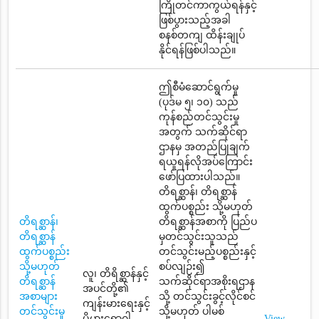
ကြိုတင်ကာကွယ်ရန်နှင့်
ဖြစ်ပွားသည့်အခါ
စနစ်တကျ ထိန်းချုပ်
နိုင်ရန်ဖြစ်ပါသည်။
ဤစီမံဆောင်ရွက်မှု
(ပုဒ်မ ၅၊ ၁၀) သည်
ကုန်စည်တင်သွင်းမှု
အတွက် သက်ဆိုင်ရာ
ဌာနမှ အတည်ပြုချက်
ရယူရန်လိုအပ်ကြောင်း
ဖော်ပြထားပါသည်။
တိရစ္ဆာန်၊ တိရစ္ဆာန်
ထွက်ပစ္စည်း သို့မဟုတ်
တိရစ္ဆာန်၊
တိရစ္ဆာန်အစာကို ပြည်ပ
တိရစ္ဆာန်
မှတင်သွင်းသူသည်
ထွက်ပစ္စည်း
တင်သွင်းမည့်ပစ္စည်းနှင့်
သို့မဟုတ်
စပ်လျဉ်း၍
လူ၊ တိရိစ္ဆာန်နှင့်
တိရစ္ဆာန်
သက်ဆိုင်ရာအစိုးရဌာန
အပင်တို့၏
အစာများ
သို့ တင်သွင်းခွင့်လိုင်စင်
ကျန်းမားရေးနှင့်
တင်သွင်းမှု
သို့မဟုတ် ပါမစ်
ပိုမွှားရောဂါ
View