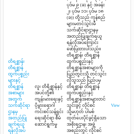
ပုဒ်မ ၉ (ခ) နှင့် အခန်း
၂၊ ပုဒ်မ ၁၁၊ ပုဒ်မ ၁၈
(ခ)) တို့သည် ကုန်စည်
များမတင်သွင်းမီ
သက်ဆိုင်ရာဌာနမှ
အတည်ပြုချက်ရယူ
ရန်လိုအပ်ကြောင်း
ဖော်ပြထားပါသည်။
တိရစ္ဆာန်၊ တိရစ္ဆာန်
တိရစ္ဆာန်၊
ထွက်ပစ္စည်းနှင့်
တိရစ္ဆာန်
တိရစ္ဆာန်အစာများကို
ထွက်ပစ္စည်း
ပြည်တွင်းသို့ တင်သွင်း
များနှင့်
လိုသူသည် ပြည်ပမှ
တိရစ္ဆာန်
လူ၊ တိရိစ္ဆာန်နှင့်
တိရစ္ဆာန်၊ တိရစ္ဆာန်
အစာများ
အပင်တို့၏
ထွက်ပစ္စည်းနှင့်
အတွက်
ကျန်းမားရေးနှင့်
တိရစ္ဆာန်အစာများတင်
သက်ဆိုင်ရာ
ပိုမွှားရောဂါ
သွင်းခွင့် လိုင်စင်
View
ဌာနမှ
ကင်းစင်သန့်ရှင်း
သို့မဟုတ် ပါမစ်
အတည်ပြု
ရေးဆိုင်ရာ စီမံ
ထုတ်ပေးပိုင်ခွင့်ရှိသော
ချက်ရယူ
ဆောင်ရွက်မှု
အစိုးရဌာန၊ အဖွဲ့
ရန်လိုအပ်
အစည်းတွင် လိုင်စင်