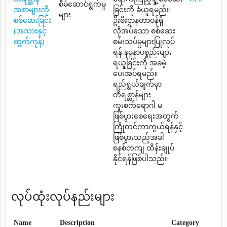
စီမံဆောင်ရွက်မှု
အစာများကို
ခြင်းကို ခံယူရမည်။
များ
စစ်ဆေးခြင်း
ဦးစီးဌာနတာဝန်ရှိ
(အသားနှင့်
လိုအပ်သော စစ်ဆေး
ထွက်ကုန်)
စမ်းသပ်မှုများပြုလုပ်
ရန် နမူနာပစ္စည်းများ
ရယူခြင်းကို အခမဲ့
ပေးအပ်ရမည်။
ရည်ရွယ်ချက်မှာ
တိရစ္ဆာန်များ
ကူးစက်ရောဂါ မ
ဖြစ်ပွားစေရေးအတွက်
ကြိုတင်ကာကွယ်ရန်နှင့်
ဖြစ်ပွားသည့်အခါ
စနစ်တကျ ထိန်းချုပ်
နိုင်ရန်ဖြစ်ပါသည်။
လုပ်ထုံးလုပ်နည်းများ
Name
Description
Category