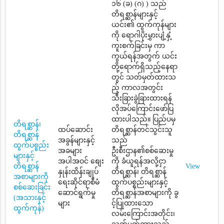
၁၆ (ခ) (ဂ) ) သည်
တိရစ္ဆာန်များနှင့်
ယင်း၏ ထွက်ကုန်များ
ကို ရောဂါပိုးမွှားပျံ့နှံ့
ကူးစက်ခြင်းမှ ကာ
ကွယ်ရန်အတွက် ယင်း
တို့ရောက်ရှိသည့်နေရာ
တွင် သတ်မှတ်ထားသ
ည့် ကာလအတွင်း
သီးခြားခွဲခြားထားရန်
လိုအပ်ကြောင်းဖော်ပြ
ထားပါသည်။ ပြည်ပမှ
တိရစ္ဆာန်၊
ထပ်ဆောင်း
တိရစ္ဆာန်တင်သွင်းသူ
တိရစ္ဆာန်
အခွန်များနှင့်
သည်
ထွက်ပစ္စည်း
အခများ
ဦးစီးဌာန၏စစ်ဆေးမှု
များနှင့်
အပါအဝင် စျေး
ကို ခံယူရန်အလို့ငှာ
တိရစ္ဆာန်
View
နှုန်းထိန်းချုပ်
တိရစ္ဆာန်၊ တိရစ္ဆာန်
အစာများကို
ရေးဆိုင်ရာစီမံ
ထွက်ပစ္စည်းများနှင့်
စစ်ဆေးခြင်း
ဆောင်ရွက်မှု
တိရစ္ဆာန်အစာများကို ခွ
(အသားနှင့်
များ
င့်ပြုထားသော
ထွက်ကုန်)
လမ်းကြောင်းအတိုင်း၊