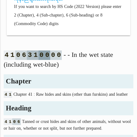
If you want to search by HS Code (2022 Version) please enter
2 (Chapter), 4 (Sub-chapter), 6 (Sub-heading) or 8
(Commodity Code) digits
- - In the wet state
4
1
0
6
3
1
0
0
0
0
(including wet-blue)
Chapter
4
1
Chapter 41 : Raw hides and skins (other than furskins) and leather
Heading
4
1
0
6
Tanned or crust hides and skins of other animals, without wool
or hair on, whether or not split, but not further prepared.