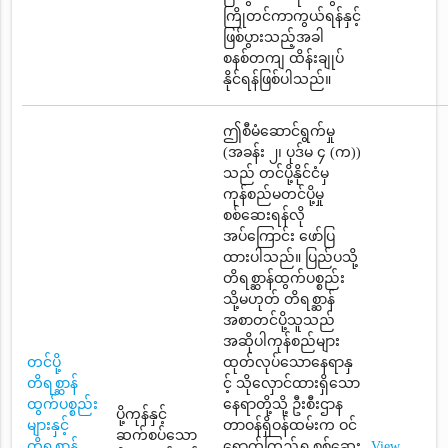
ကြိုတင်ကာကွယ်ရန်နှင့်
ဖြစ်ပွားသည့်အခါ
စနစ်တကျ ထိန်းချုပ်
နိုင်ရန်ဖြစ်ပါသည်။
ဤစီမံဆောင်ရွက်မှု
(အခန်း ၂၊ ပုဒ်မ ၄ (က))
သည် တင်ပို့နိုင်ငံမှ
ကုန်စည်မတင်ပို့မှု
စစ်ဆေးရန်လို
အပ်ကြောင်း ဖော်ပြ
ထားပါသည်။ ပြည်ပသို့
တိရစ္ဆာန်ထွက်ပစ္စည်း
သို့မဟုတ် တိရစ္ဆာန်
အစာတင်ပို့သူသည်
အဆိုပါကုန်စည်များ
တင်ပို့
ထုတ်လုပ်သောနေရာနှ
တိရစ္ဆာန်
င့် သိုလှောင်ထားရှိသော
ထွက်ပစ္စည်း
နေရာတို့သို့ ဦးစီးဌာန
ပို့ကုန်နှင့်
များနှင့်
တာဝန်ရှိဝန်ထမ်းက ဝင်
ဆက်စပ်သော
တိရစ္ဆာန်
ရောက်ကြည့်ရှု့စစ်ဆေး
View