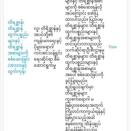
များနှင့် တိရစ္ဆာန်အစာ
များကို စစ်ဆေးရန်လို
အပ်ကြောင်း ဖော်ပြ
ထားပါသည်။ ပြည်ပမှ
တိရစ္ဆာန်၊
တိရစ္ဆာန်များ၊ တိရစ္ဆာန်
တိရစ္ဆာန်
လူ၊ တိရိစ္ဆာန်နှင့်
ထွက်ပစ္စည်းများနှင့်
ထွက်ပစ္စည်း
အပင်တို့၏
တိရစ္ဆာန်အစာများကို
များနှင့်
ကျန်းမားရေးနှင့်
တင်သွင်းလာသူသည်
တိရစ္ဆာန်
ပိုမွှားရောဂါ
View
သက်ဆိုင်ရာဦးစီးဌာနမှ
အစာများကို
ကင်းစင်သန့်ရှင်း
တိရစ္ဆာန်များ၊ တိရစ္ဆာန်
စစ်ဆေးခြင်း
ရေးဆိုင်ရာ စီမံ
ထွက်ပစ္စည်းများနှင့်
(အသားနှင့်
ဆောင်ရွက်မှု
တိရစ္ဆာန်အစာများ
ထွက်ကုန်)
အပေါ် စစ်ဆေးခြင်းကို
ခွင့်ပြုရမည်။
ရည်ရွယ်ချက်မှာ
တိရစ္ဆာန်များ
ကူးစက်ရောဂါ မ
ဖြစ်ပွားစေရေးအတွက်
ကြိုတင်ကာကွယ်ရန်နှင့်
ဖြစ်ပွားသည့်အခါ
စနစ်တကျ ထိန်းချုပ်
နိုင်ရန်ဖြစ်ပါသည်။