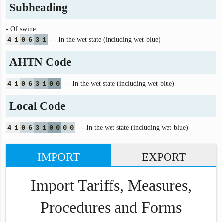
Subheading
- Of swine:
4
1
0
6
3
1
- - In the wet state (including wet-blue)
AHTN Code
4
1
0
6
3
1
0
0
- - In the wet state (including wet-blue)
Local Code
4
1
0
6
3
1
0
0
0
0
- - In the wet state (including wet-blue)
IMPORT
EXPORT
Import Tariffs, Measures,
Procedures and Forms