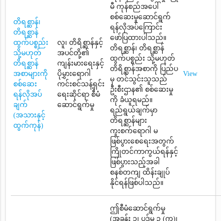
မီ ကုန်စည်အပေါ်
စစ်ဆေးမှုဆောင်ရွက်
တိရစ္ဆာန်၊
ရန်လိုအပ်ကြောင်း
တိရစ္ဆာန်
ဖော်ပြထားပါသည်။
ထွက်ပစ္စည်း
လူ၊ တိရိစ္ဆာန်နှင့်
တိရစ္ဆာန်၊ တိရစ္ဆာန်
သို့မဟုတ်
အပင်တို့၏
ထွက်ပစ္စည်း သို့မဟုတ်
တိရစ္ဆာန်
ကျန်းမားရေးနှင့်
တိရိစ္ဆာန်အစာကို ပြည်ပ
အစာများကို
ပိုမွှားရောဂါ
View
မှ တင်သွင်းသူသည်
စစ်ဆေး
ကင်းစင်သန့်ရှင်း
ဦးစီးဌာန၏ စစ်ဆေးမှု
ရန်လိုအပ်
ရေးဆိုင်ရာ စီမံ
ကို ခံယူရမည်။
ချက်
ဆောင်ရွက်မှု
ရည်ရွယ်ချက်မှာ
(အသားနှင့်
တိရစ္ဆာန်များ
ထွက်ကုန်)
ကူးစက်ရောဂါ မ
ဖြစ်ပွားစေရေးအတွက်
ကြိုတင်ကာကွယ်ရန်နှင့်
ဖြစ်ပွားသည့်အခါ
စနစ်တကျ ထိန်းချုပ်
နိုင်ရန်ဖြစ်ပါသည်။
ဤစီမံဆောင်ရွက်မှု
(အခန်း ၁၊ ပုဒ်မ ၃ (က)၊