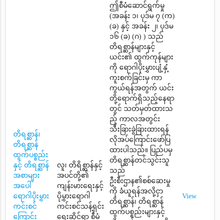
ဤစီမံဆောင်ရွက်မှု
(အခန်း ၁၊ ပုဒ်မ ၇ (က)
(ခ) နှင့် အခန်း ၂၊ ပုဒ်မ
၁၆ (ခ) (ဂ) ) သည်
တိရစ္ဆာန်များနှင့်
ယင်း၏ ထွက်ကုန်များ
ကို ရောဂါပိုးမွှားပျံ့နှံ့
ကူးစက်ခြင်းမှ ကာ
ကွယ်ရန်အတွက် ယင်း
တို့ရောက်ရှိသည့်နေရာ
တွင် သတ်မှတ်ထားသ
ည့် ကာလအတွင်း
သီးခြားခွဲခြားထားရန်
တိရစ္ဆာန်၊
လိုအပ်ကြောင်းဖော်ပြ
တိရစ္ဆာန်
ထားပါသည်။ ပြည်ပမှ
ထွက်ပစ္စည်း
တိရစ္ဆာန်တင်သွင်းသူ
နှင့် တိရစ္ဆာန်
လူ၊ တိရိစ္ဆာန်နှင့်
သည်
အစာများ
အပင်တို့၏
ဦးစီးဌာန၏စစ်ဆေးမှု
အပေါ်
ကျန်းမားရေးနှင့်
ကို ခံယူရန်အလို့ငှာ
ရောဂါပိုးမွှား
ပိုမွှားရောဂါ
View
တိရစ္ဆာန်၊ တိရစ္ဆာန်
ကင်းစင်
ကင်းစင်သန့်ရှင်း
ထွက်ပစ္စည်းများနှင့်
ကြောင်း
ရေးဆိုင်ရာ စီမံ