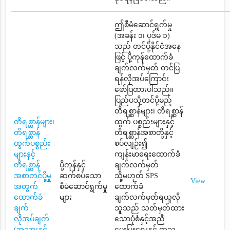
ဤစီမံဆောင်ရွက်မှု
(အခန်း ၁၊ ပုဒ်မ ၁)
သည် တင်ပို့နိုင်ငံအနေ
ဖြင့် ပို့ကုန်ထောက်ခံ
ချက်လက်မှတ် တင်ပြ
ရန်လိုအပ်ကြောင်း
ဖော်ပြထားပါသည်။
ပြည်ပသို့တင်ပို့မည့်
တိရစ္ဆာန်များ၊ တိရစ္ဆာန်
တိရစ္ဆာန်များ၊
ထွက် ပစ္စည်းများနှင့်
တိရစ္ဆာန်
တိရစ္ဆာန်အစာတို့နှင့်
ထွက်ပစ္စည်း
စပ်လျဉ်း၍
များနှင့်
ကျန်းမာရေးထောက်ခံ
တိရစ္ဆာန်
ပို့ကုန်နှင့်
ချက်လက်မှတ်
အစာတင်ပို့မှု
ဆက်စပ်သော
သို့မဟုတ် SPS
View
အတွက်
စီမံဆောင်ရွက်မှု
ထောက်ခံ
ထောက်ခံ
များ
ချက်လက်မှတ်ရယူလို
ချက်
သူသည် သတ်မှတ်ထား
လိုအပ်ချက်
သောပုံစံနှင့်အညီ
(အသားနှင့်
မွေးမြူရေးနှင့် ကုသ