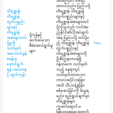
အပ်ကြောင်း ဖော်ပြ
ထားပါသည်။ ပြည်ပသို့
တိရစ္ဆာန်၊
တိရစ္ဆာန်၊ တိရစ္ဆာန်
တိရစ္ဆာန်
ထွက်ပစ္စည်းများနှင့်
ထွက်ပစ္စည်း
တိရစ္ဆာန်အစာများတင်
များနှင့်
ပို့လိုသူသည် လက်ခံမ
တိရစ္ဆာန်
ည့်နိုင်ငံ၏လိုအပ်ချက်
ပို့ကုန်နှင့်
အစာများတင်
အရ ပြည်ပသို့ တင်ပို့မ
ဆက်စပ်သော
ပို့မှုကို
ည့် တိရစ္ဆာန်၊ တိရစ္ဆာန်
View
စီမံဆောင်ရွက်မှု
သတ်မှတ်
ထွက်ပစ္စည်းနှင့်
များ
အကောက်ခွန်
တိရစ္ဆာန်အစာများကို
စခန်းမှ
ဦးစီးဌာနတာဝန်ရှိ
ဆောင်ရွက်
ဝန်ထမ်းက သတ်မှတ်
ရန် (အသားနှ
သည့် နေရာတွင်
င့် ထွက်ကုန်)
သတ်မှတ်ထားသော
ကာလအပိုင်းအခြား
အထိ သီးသန့်ခွဲခြား
စစ်ဆေးခြင်းကို ခံယူရ
မည်။ ရည်ရွယ်ချက်မှာ
တိရစ္ဆာန်များ
ကူးစက်ရောဂါ မ
ဖြစ်ပွားစေရေးအတွက်