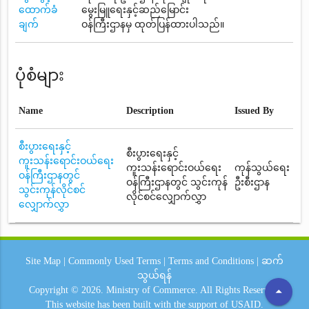
ထောက်ခံ
မွေးမြူရေးနှင့်ဆည်မြောင်း
ချက်
ဝန်ကြီးဌာနမှ ထုတ်ပြန်ထားပါသည်။
ပုံစံများ
Name
Description
Issued By
စီးပွားရေးနှင့်
စီးပွားရေးနှင့်
ကူးသန်းရောင်းဝယ်ရေး
ကူးသန်းရောင်းဝယ်ရေး
ကုန်သွယ်ရေး
ဝန်ကြီးဌာနတွင်
ဝန်ကြီးဌာနတွင် သွင်းကုန်
ဦးစီးဌာန
သွင်းကုန်လိုင်စင်
လိုင်စင်လျှောက်လွှာ
လျှောက်လွှာ
Site Map
|
Commonly Used Terms
|
Terms and Conditions
|
ဆက်
သွယ်ရန်
arrow_drop_up
Copyright © 2026.
Ministry of Commerce.
All Rights Reserved.
This website has been built with the support of
USAID.