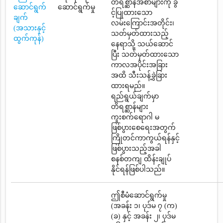
တိရစ္ဆာန်အစာများကို ခွ
ဆောင်ရွက်
ဆောင်ရွက်မှု
င့်ပြုထားသော
ချက်
လမ်းကြောင်းအတိုင်း၊
(အသားနှင့်
သတ်မှတ်ထားသည့်
ထွက်ကုန်)
နေရာသို့ သယ်ဆောင်
ပြီး သတ်မှတ်ထားသော
ကာလအပိုင်းအခြား
အထိ သီးသန့်ခွဲခြား
ထားရမည်။
ရည်ရွယ်ချက်မှာ
တိရစ္ဆာန်များ
ကူးစက်ရောဂါ မ
ဖြစ်ပွားစေရေးအတွက်
ကြိုတင်ကာကွယ်ရန်နှင့်
ဖြစ်ပွားသည့်အခါ
စနစ်တကျ ထိန်းချုပ်
နိုင်ရန်ဖြစ်ပါသည်။
ဤစီမံဆောင်ရွက်မှု
(အခန်း ၁၊ ပုဒ်မ ၇ (က)
(ခ) နှင့် အခန်း ၂၊ ပုဒ်မ