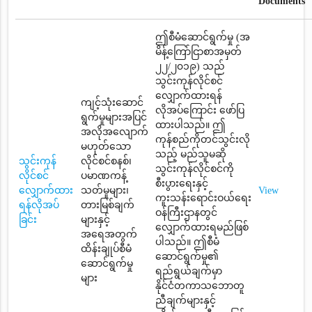
Documents
ဤစီမံဆောင်ရွက်မှု (အ
မိန့်ကြော်ငြာစာအမှတ်
၂၂/၂၀၁၉) သည်
သွင်းကုန်လိုင်စင်
လျှောက်ထားရန်
ကျင့်သုံးဆောင်
လိုအပ်ကြောင်း ဖော်ပြ
ရွက်မှုများအပြင်
ထားပါသည်။ ဤ
အလိုအလျောက်
ကုန်စည်ကိုတင်သွင်းလို
မဟုတ်သော
သည့် မည်သူမဆို
သွင်းကုန်
လိုင်စင်စနစ်၊
သွင်းကုန်လိုင်စင်ကို
လိုင်စင်
ပမာဏကန့်
စီးပွားရေးနှင့်
လျှောက်ထား
သတ်မှုများ၊
View
ကူးသန်းရောင်းဝယ်ရေး
ရန်လိုအပ်
တားမြစ်ချက်
ဝန်ကြီးဌာနတွင်
ခြင်း
များနှင့်
လျှောက်ထားရမည်ဖြစ်
အရေအတွက်
ပါသည်။ ဤစီမံ
ထိန်းချုပ်စီမံ
ဆောင်ရွက်မှု၏
ဆောင်ရွက်မှု
ရည်ရွယ်ချက်မှာ
များ
နိုင်ငံတကာသဘောတူ
ညီချက်များနှင့်