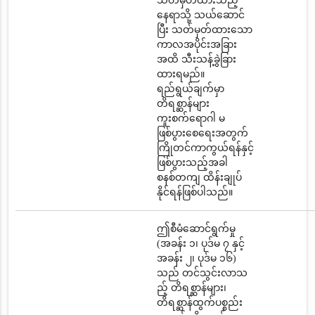
သတ်မှတ်ထားသည့်
နေရာသို့ သယ်ဆောင်
ပြီး သတ်မှတ်ထားသော
ကာလအပိုင်းအခြား
အထိ သီးသန့်ခွဲခြား
ထားရမည်။
ရည်ရွယ်ချက်မှာ
တိရစ္ဆာန်များ
ကူးစက်ရောဂါ မ
ဖြစ်ပွားစေရေးအတွက်
ကြိုတင်ကာကွယ်ရန်နှင့်
ဖြစ်ပွားသည့်အခါ
စနစ်တကျ ထိန်းချုပ်
နိုင်ရန်ဖြစ်ပါသည်။
ဤစီမံဆောင်ရွက်မှု
(အခန်း ၁၊ ပုဒ်မ ၇ နှင့်
အခန်း ၂၊ ပုဒ်မ ၁၆)
သည် တင်သွင်းလာသ
ည့် တိရစ္ဆာန်များ၊
တိရစ္ဆာန်ထွက်ပစ္စည်း