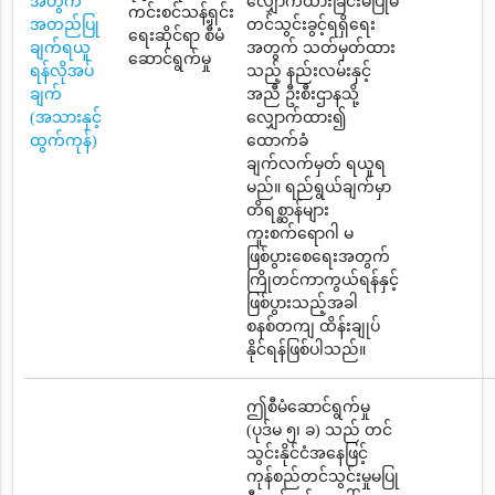
အတွက်
လျှောက်ထားခြင်းမပြုမီ
ကင်းစင်သန့်ရှင်း
အတည်ပြု
တင်သွင်းခွင့်ရရှိရေး
ရေးဆိုင်ရာ စီမံ
ချက်ရယူ
အတွက် သတ်မှတ်ထား
ဆောင်ရွက်မှု
ရန်လိုအပ်
သည့် နည်းလမ်းနှင့်
ချက်
အညီ ဦးစီးဌာနသို့
(အသားနှင့်
လျှောက်ထား၍
ထွက်ကုန်)
ထောက်ခံ
ချက်လက်မှတ် ရယူရ
မည်။ ရည်ရွယ်ချက်မှာ
တိရစ္ဆာန်များ
ကူးစက်ရောဂါ မ
ဖြစ်ပွားစေရေးအတွက်
ကြိုတင်ကာကွယ်ရန်နှင့်
ဖြစ်ပွားသည့်အခါ
စနစ်တကျ ထိန်းချုပ်
နိုင်ရန်ဖြစ်ပါသည်။
ဤစီမံဆောင်ရွက်မှု
(ပုဒ်မ ၅၊ ခ) သည် တင်
သွင်းနိုင်ငံအနေဖြင့်
ကုန်စည်တင်သွင်းမှုမပြု