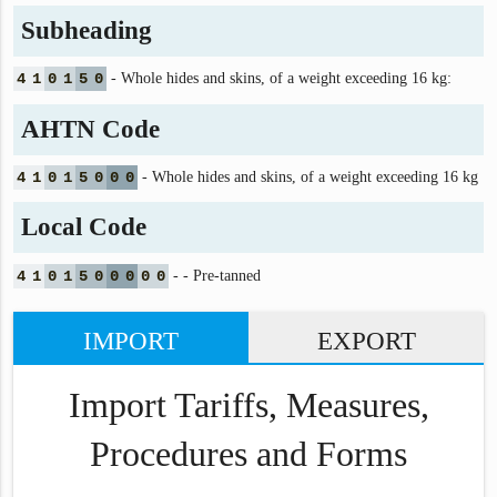
Subheading
4
1
0
1
5
0
- Whole hides and skins, of a weight exceeding 16 kg:
AHTN Code
4
1
0
1
5
0
0
0
- Whole hides and skins, of a weight exceeding 16 kg
Local Code
4
1
0
1
5
0
0
0
0
0
- - Pre-tanned
IMPORT
EXPORT
Import Tariffs, Measures,
Procedures and Forms