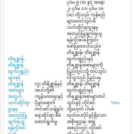
ပုဒ်မ ၉ (ခ) နှင့် အခန်း
၂၊ ပုဒ်မ ၁၁၊ ပုဒ်မ ၁၈
(ခ)) တို့သည် ကုန်စည်
များမတင်သွင်းမီ
သက်ဆိုင်ရာဌာနမှ
အတည်ပြုချက်ရယူ
ရန်လိုအပ်ကြောင်း
ဖော်ပြထားပါသည်။
တိရစ္ဆာန်၊ တိရစ္ဆာန်
တိရစ္ဆာန်၊
ထွက်ပစ္စည်းနှင့်
တိရစ္ဆာန်
တိရစ္ဆာန်အစာများကို
ထွက်ပစ္စည်း
ပြည်တွင်းသို့ တင်သွင်း
များနှင့်
လိုသူသည် ပြည်ပမှ
တိရစ္ဆာန်
လူ၊ တိရိစ္ဆာန်နှင့်
တိရစ္ဆာန်၊ တိရစ္ဆာန်
အစာများ
အပင်တို့၏
ထွက်ပစ္စည်းနှင့်
အတွက်
ကျန်းမားရေးနှင့်
တိရစ္ဆာန်အစာများတင်
သက်ဆိုင်ရာ
ပိုမွှားရောဂါ
သွင်းခွင့် လိုင်စင်
View
ဌာနမှ
ကင်းစင်သန့်ရှင်း
သို့မဟုတ် ပါမစ်
အတည်ပြု
ရေးဆိုင်ရာ စီမံ
ထုတ်ပေးပိုင်ခွင့်ရှိသော
ချက်ရယူ
ဆောင်ရွက်မှု
အစိုးရဌာန၊ အဖွဲ့
ရန်လိုအပ်
အစည်းတွင် လိုင်စင်