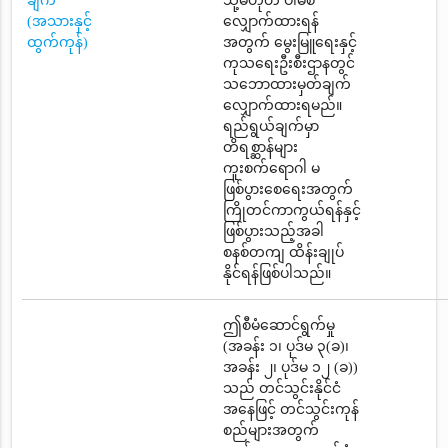
ချက်
သို့မဟုတ် ပါမစ်
(အသားနှင့်
လျှောက်ထားရန်
ထွက်ကုန်)
အတွက် မွေးမြူရေးနှင့်
ကုသရေးဦးစီးဌာနတွင်
သဘောထားမှတ်ချက်
လျှောက်ထားရမည်။
ရည်ရွယ်ချက်မှာ
တိရစ္ဆာန်များ
ကူးစက်ရောဂါ မ
ဖြစ်ပွားစေရေးအတွက်
ကြိုတင်ကာကွယ်ရန်နှင့်
ဖြစ်ပွားသည့်အခါ
စနစ်တကျ ထိန်းချုပ်
နိုင်ရန်ဖြစ်ပါသည်။
ဤစီမံဆောင်ရွက်မှု
(အခန်း ၁၊ ပုဒ်မ ၃(ခ)၊
အခန်း ၂၊ ပုဒ်မ ၁၂ (ခ))
သည် တင်သွင်းနိုင်ငံ
အနေဖြင့် တင်သွင်းကုန်
စည်များအတွက်