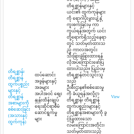
တိရစ္ဆာန်များနှင့်
ယင်း၏ ထွက်ကုန်များ
ကို ရောဂါပိုးမွှားပျံ့နှံ့
ကူးစက်ခြင်းမှ ကာ
ကွယ်ရန်အတွက် ယင်း
တို့ရောက်ရှိသည့်နေရာ
တွင် သတ်မှတ်ထားသ
ည့် ကာလအတွင်း
သီးခြားခွဲခြားထားရန်
လိုအပ်ကြောင်းဖော်ပြ
ထားပါသည်။ ပြည်ပမှ
တိရစ္ဆာန်၊
ထပ်ဆောင်း
တိရစ္ဆာန်တင်သွင်းသူ
တိရစ္ဆာန်
အခွန်များနှင့်
သည်
ထွက်ပစ္စည်း
အခများ
ဦးစီးဌာန၏စစ်ဆေးမှု
များနှင့်
အပါအဝင် စျေး
ကို ခံယူရန်အလို့ငှာ
တိရစ္ဆာန်
View
နှုန်းထိန်းချုပ်
တိရစ္ဆာန်၊ တိရစ္ဆာန်
အစာများကို
ရေးဆိုင်ရာစီမံ
ထွက်ပစ္စည်းများနှင့်
စစ်ဆေးခြင်း
ဆောင်ရွက်မှု
တိရစ္ဆာန်အစာများကို ခွ
(အသားနှင့်
များ
င့်ပြုထားသော
ထွက်ကုန်)
လမ်းကြောင်းအတိုင်း၊
သတ်မှတ်ထားသည့်