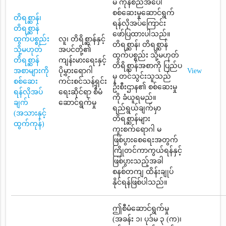
မီ ကုန်စည်အပေါ်
စစ်ဆေးမှုဆောင်ရွက်
တိရစ္ဆာန်၊
ရန်လိုအပ်ကြောင်း
တိရစ္ဆာန်
ဖော်ပြထားပါသည်။
ထွက်ပစ္စည်း
လူ၊ တိရိစ္ဆာန်နှင့်
တိရစ္ဆာန်၊ တိရစ္ဆာန်
သို့မဟုတ်
အပင်တို့၏
ထွက်ပစ္စည်း သို့မဟုတ်
တိရစ္ဆာန်
ကျန်းမားရေးနှင့်
တိရိစ္ဆာန်အစာကို ပြည်ပ
အစာများကို
ပိုမွှားရောဂါ
View
မှ တင်သွင်းသူသည်
စစ်ဆေး
ကင်းစင်သန့်ရှင်း
ဦးစီးဌာန၏ စစ်ဆေးမှု
ရန်လိုအပ်
ရေးဆိုင်ရာ စီမံ
ကို ခံယူရမည်။
ချက်
ဆောင်ရွက်မှု
ရည်ရွယ်ချက်မှာ
(အသားနှင့်
တိရစ္ဆာန်များ
ထွက်ကုန်)
ကူးစက်ရောဂါ မ
ဖြစ်ပွားစေရေးအတွက်
ကြိုတင်ကာကွယ်ရန်နှင့်
ဖြစ်ပွားသည့်အခါ
စနစ်တကျ ထိန်းချုပ်
နိုင်ရန်ဖြစ်ပါသည်။
ဤစီမံဆောင်ရွက်မှု
(အခန်း ၁၊ ပုဒ်မ ၃ (က)၊