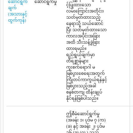
ဆောင်ရွက်
ဆောင်ရွက်မှု
င့်ပြုထားသော
ချက်
လမ်းကြောင်းအတိုင်း၊
(အသားနှင့်
သတ်မှတ်ထားသည့်
ထွက်ကုန်)
နေရာသို့ သယ်ဆောင်
ပြီး သတ်မှတ်ထားသော
ကာလအပိုင်းအခြား
အထိ သီးသန့်ခွဲခြား
ထားရမည်။
ရည်ရွယ်ချက်မှာ
တိရစ္ဆာန်များ
ကူးစက်ရောဂါ မ
ဖြစ်ပွားစေရေးအတွက်
ကြိုတင်ကာကွယ်ရန်နှင့်
ဖြစ်ပွားသည့်အခါ
စနစ်တကျ ထိန်းချုပ်
နိုင်ရန်ဖြစ်ပါသည်။
ဤစီမံဆောင်ရွက်မှု
(အခန်း ၁၊ ပုဒ်မ ၇ (က)
(ခ) နှင့် အခန်း ၂၊ ပုဒ်မ
၁၆ (ခ) (ဂ) ) သည်