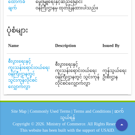
ထောက်ခံ
မွေးမြူရေးနှင့်ဆည်မြောင်း
ချက်
ဝန်ကြီးဌာနမှ ထုတ်ပြန်ထားပါသည်။
ပုံစံများ
Name
Description
Issued By
စီးပွားရေးနှင့်
စီးပွားရေးနှင့်
ကူးသန်းရောင်းဝယ်ရေး
ကူးသန်းရောင်းဝယ်ရေး
ကုန်သွယ်ရေး
ဝန်ကြီးဌာနတွင်
ဝန်ကြီးဌာနတွင် သွင်းကုန်
ဦးစီးဌာန
သွင်းကုန်လိုင်စင်
လိုင်စင်လျှောက်လွှာ
လျှောက်လွှာ
Site Map
|
Commonly Used Terms
|
Terms and Conditions
|
ဆက်
သွယ်ရန်
arrow_drop_up
Copyright © 2026.
Ministry of Commerce.
All Rights Reserved.
This website has been built with the support of
USAID.