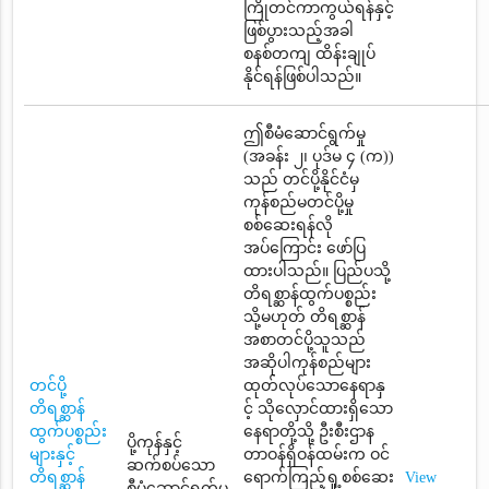
ကြိုတင်ကာကွယ်ရန်နှင့်
ဖြစ်ပွားသည့်အခါ
စနစ်တကျ ထိန်းချုပ်
နိုင်ရန်ဖြစ်ပါသည်။
ဤစီမံဆောင်ရွက်မှု
(အခန်း ၂၊ ပုဒ်မ ၄ (က))
သည် တင်ပို့နိုင်ငံမှ
ကုန်စည်မတင်ပို့မှု
စစ်ဆေးရန်လို
အပ်ကြောင်း ဖော်ပြ
ထားပါသည်။ ပြည်ပသို့
တိရစ္ဆာန်ထွက်ပစ္စည်း
သို့မဟုတ် တိရစ္ဆာန်
အစာတင်ပို့သူသည်
အဆိုပါကုန်စည်များ
တင်ပို့
ထုတ်လုပ်သောနေရာနှ
တိရစ္ဆာန်
င့် သိုလှောင်ထားရှိသော
ထွက်ပစ္စည်း
နေရာတို့သို့ ဦးစီးဌာန
ပို့ကုန်နှင့်
များနှင့်
တာဝန်ရှိဝန်ထမ်းက ဝင်
ဆက်စပ်သော
တိရစ္ဆာန်
ရောက်ကြည့်ရှု့စစ်ဆေး
View
စီမံဆောင်ရွက်မှု