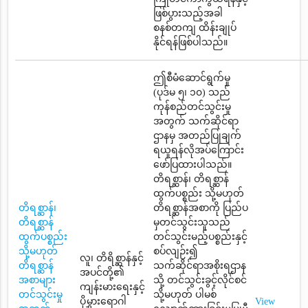
ဖြစ်ပွားသည့်အခါ
စနစ်တကျ ထိန်းချုပ်
နိုင်ရန်ဖြစ်ပါသည်။
ဤစီမံဆောင်ရွက်မှု
(ပုဒ်မ ၅၊ ၁၀) သည်
ကုန်စည်တင်သွင်းမှု
အတွက် သက်ဆိုင်ရာ
ဌာနမှ အတည်ပြုချက်
ရယူရန်လိုအပ်ကြောင်း
ဖော်ပြထားပါသည်။
တိရစ္ဆာန်၊ တိရစ္ဆာန်
ထွက်ပစ္စည်း သို့မဟုတ်
တိရစ္ဆာန်၊
တိရစ္ဆာန်အစာကို ပြည်ပ
တိရစ္ဆာန်
မှတင်သွင်းသူသည်
ထွက်ပစ္စည်း
တင်သွင်းမည့်ပစ္စည်းနှင့်
သို့မဟုတ်
စပ်လျဉ်း၍
လူ၊ တိရိစ္ဆာန်နှင့်
တိရစ္ဆာန်
သက်ဆိုင်ရာအစိုးရဌာန
အပင်တို့၏
အစာများ
သို့ တင်သွင်းခွင့်လိုင်စင်
ကျန်းမားရေးနှင့်
တင်သွင်းမှု
သို့မဟုတ် ပါမစ်
ပိုမွှားရောဂါ
View