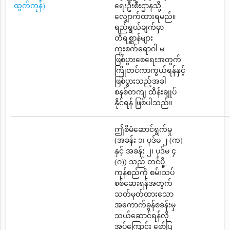
ထွက်ကုန်)
ရေးဦးစီးဌာနသို့
လျှောက်ထားရမည်။
ရည်ရွယ်ချက်မှာ
တိရစ္ဆာန်များ
ကူးစက်ရောဂါ မ
ဖြစ်ပွားစေရေးအတွက်
ကြိုတင်ကာကွယ်ရန်နှင့်
ဖြစ်ပွားသည့်အခါ
စနစ်တကျ ထိန်းချုပ်
နိုင်ရန် ဖြစ်ပါသည်။
ဤစီမံဆောင်ရွက်မှု
(အခန်း ၁၊ ပုဒ်မ ၂ (က)
နှင့် အခန်း ၂၊ ပုဒ်မ ၄
(ဂ)) သည် တင်ပို့
ကုန်စည်ကို စမ်းသပ်
စစ်ဆေးရန်အတွက်
သတ်မှတ်ထားသော
အကောက်ခွန်စခန်းမှ
သယ်ဆောင်ရန်လို
အပ်ကြောင်း ဖော်ပြ