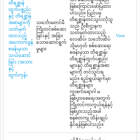
တိရစ္ဆာန်
ဖြစ်ကြောင်းဖော်ပြထား
ထွက်ပစ္စည်း
ပါသည်။ ပြည်ပမှ
နှင့် တိရစ္ဆာန်
တိရစ္ဆာန်တင်သွင်းလိုသူ
အစာများကို
သင်္ဘောမတင်မီ
သည် ဦးစီးဌာနက
သတ်မှတ်
ကြိုတင်စစ်ဆေး
သတ်မှတ်ထားသည့်
ထားသည့်
ခြင်းနှင့် အခြား
View
လေဆိပ်၊ သင်္ဘောဆိပ်
အကောက်ခွန်
သောဆောင်ရွက်
သို့မဟုတ် စစ်ဆေးရေး
စခန်းမှသာ
မှုများ
စခန်းမှသာ တိရစ္ဆာန်၊
သယ်ဆောင်
တိရစ္ဆာန်ထွက်ပစ္စည်း
ခြင်း (အသား
များနှင့် တိရစ္ဆာန်အစာ
နှင့်
များကို တင်သွင်းရ
ထွက်ကုန်)
မည်။ ရည်ရွယ်ချက်မှာ
တိရစ္ဆာန်များ
ကူးစက်ရောဂါ မ
ဖြစ်ပွားစေရေးအတွက်
ကြိုတင်ကာကွယ်ရန်နှင့်
ဖြစ်ပွားသည့်အခါ
စနစ်တကျ ထိန်းချုပ်
နိုင်ရန်ဖြစ်ပါသည်။