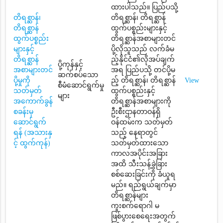
ထားပါသည်။ ပြည်ပသို့
တိရစ္ဆာန်၊
တိရစ္ဆာန်၊ တိရစ္ဆာန်
တိရစ္ဆာန်
ထွက်ပစ္စည်းများနှင့်
ထွက်ပစ္စည်း
တိရစ္ဆာန်အစာများတင်
များနှင့်
ပို့လိုသူသည် လက်ခံမ
တိရစ္ဆာန်
ည့်နိုင်ငံ၏လိုအပ်ချက်
ပို့ကုန်နှင့်
အစာများတင်
အရ ပြည်ပသို့ တင်ပို့မ
ဆက်စပ်သော
ပို့မှုကို
ည့် တိရစ္ဆာန်၊ တိရစ္ဆာန်
View
စီမံဆောင်ရွက်မှု
သတ်မှတ်
ထွက်ပစ္စည်းနှင့်
များ
အကောက်ခွန်
တိရစ္ဆာန်အစာများကို
စခန်းမှ
ဦးစီးဌာနတာဝန်ရှိ
ဆောင်ရွက်
ဝန်ထမ်းက သတ်မှတ်
ရန် (အသားနှ
သည့် နေရာတွင်
င့် ထွက်ကုန်)
သတ်မှတ်ထားသော
ကာလအပိုင်းအခြား
အထိ သီးသန့်ခွဲခြား
စစ်ဆေးခြင်းကို ခံယူရ
မည်။ ရည်ရွယ်ချက်မှာ
တိရစ္ဆာန်များ
ကူးစက်ရောဂါ မ
ဖြစ်ပွားစေရေးအတွက်