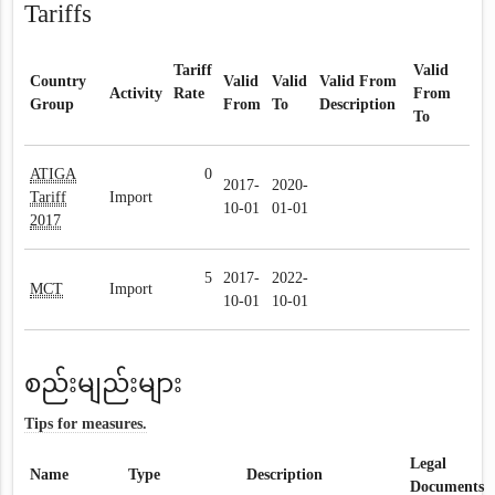
Tariffs
Tariff
Valid
Country
Valid
Valid
Valid From
Activity
Rate
From
Group
From
To
Description
To
ATIGA
0
2017-
2020-
Tariff
Import
10-01
01-01
2017
5
2017-
2022-
MCT
Import
10-01
10-01
စည်းမျည်းများ
Tips for measures.
Legal
Name
Type
Description
Documents