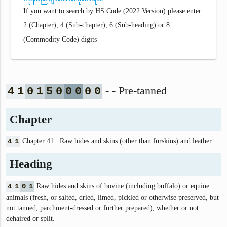
If you want to search by HS Code (2022 Version) please enter
2 (Chapter), 4 (Sub-chapter), 6 (Sub-heading) or 8
(Commodity Code) digits
- - Pre-tanned
4
1
0
1
5
0
0
0
0
0
Chapter
4
1
Chapter 41 : Raw hides and skins (other than furskins) and leather
Heading
4
1
0
1
Raw hides and skins of bovine (including buffalo) or equine
animals (fresh, or salted, dried, limed, pickled or otherwise preserved, but
not tanned, parchment‑dressed or further prepared), whether or not
dehaired or split.