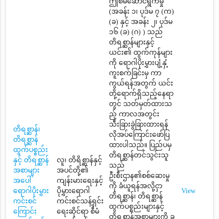
ဤစီမံဆောင်ရွက်မှု
(အခန်း ၁၊ ပုဒ်မ ၇ (က)
(ခ) နှင့် အခန်း ၂၊ ပုဒ်မ
၁၆ (ခ) (ဂ) ) သည်
တိရစ္ဆာန်များနှင့်
ယင်း၏ ထွက်ကုန်များ
ကို ရောဂါပိုးမွှားပျံ့နှံ့
ကူးစက်ခြင်းမှ ကာ
ကွယ်ရန်အတွက် ယင်း
တို့ရောက်ရှိသည့်နေရာ
တွင် သတ်မှတ်ထားသ
ည့် ကာလအတွင်း
သီးခြားခွဲခြားထားရန်
တိရစ္ဆာန်၊
လိုအပ်ကြောင်းဖော်ပြ
တိရစ္ဆာန်
ထားပါသည်။ ပြည်ပမှ
ထွက်ပစ္စည်း
တိရစ္ဆာန်တင်သွင်းသူ
နှင့် တိရစ္ဆာန်
လူ၊ တိရိစ္ဆာန်နှင့်
သည်
အစာများ
အပင်တို့၏
ဦးစီးဌာန၏စစ်ဆေးမှု
အပေါ်
ကျန်းမားရေးနှင့်
ကို ခံယူရန်အလို့ငှာ
ရောဂါပိုးမွှား
ပိုမွှားရောဂါ
View
တိရစ္ဆာန်၊ တိရစ္ဆာန်
ကင်းစင်
ကင်းစင်သန့်ရှင်း
ထွက်ပစ္စည်းများနှင့်
ကြောင်း
ရေးဆိုင်ရာ စီမံ
တိရစ္ဆာန်အစာများကို ခွ