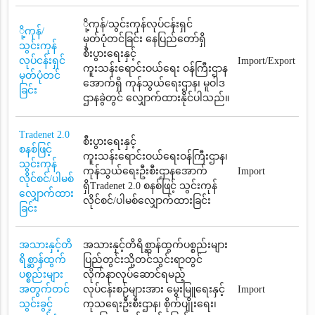
ို့ကုန်/သွင်းကုန်လုပ်ငန်းရှင်
ို့ကုန်/
မှတ်ပုံတင်ခြင်း နေပြည်တော်ရှိ
သွင်းကုန်
စီးပွားရေးနှင့်
လုပ်ငန်းရှင်
Import/Export
ကူးသန်းရောင်းဝယ်ရေး ဝန်ကြီးဌာန
မှတ်ပုံတင်
အောက်ရှိ ကုန်သွယ်ရေးဌာန၊ မူဝါဒ
ခြင်း
ဌာနခွဲတွင် လျှောက်ထားနိုင်ပါသည်။
Tradenet 2.0
စီးပွားရေးနှင့်
စနစ်ဖြင့်
ကူးသန်းရောင်းဝယ်ရေးဝန်ကြီးဌာန၊
သွင်းကုန်
ကုန်သွယ်ရေးဦးစီးဌာနအောက်
Import
လိုင်စင်/ပါမစ်
ရှိTradenet 2.0 စနစ်ဖြင့် သွင်းကုန်
လျှောက်ထား
လိုင်စင်/ပါမစ်လျှောက်ထားခြင်း
ခြင်း
အသားနှင့်တိ
အသားနှင့်တိရိစ္ဆာန်ထွက်ပစ္စည်းများ
ရိစ္ဆာန်ထွက်
ပြည်တွင်းသို့တင်သွင်းရာတွင်
ပစ္စည်းများ
လိုက်နာလုပ်ဆောင်ရမည့်
အတွက်တင်
လုပ်ငန်းစဉ်များအား မွေးမြူရေးနှင့်
Import
သွင်းခွင့်
ကုသရေးဦးစီးဌာန၊ စိုက်ပျိုးရေး၊