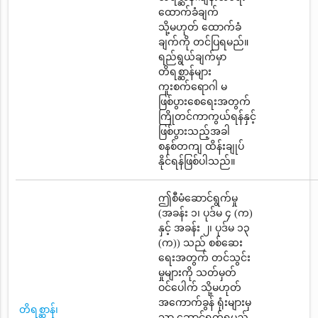
ထောက်ခံချက်
သို့မဟုတ် ထောက်ခံ
ချက်ကို တင်ပြရမည်။
ရည်ရွယ်ချက်မှာ
တိရစ္ဆာန်များ
ကူးစက်ရောဂါ မ
ဖြစ်ပွားစေရေးအတွက်
ကြိုတင်ကာကွယ်ရန်နှင့်
ဖြစ်ပွားသည့်အခါ
စနစ်တကျ ထိန်းချုပ်
နိုင်ရန်ဖြစ်ပါသည်။
ဤစီမံဆောင်ရွက်မှု
(အခန်း ၁၊ ပုဒ်မ ၄ (က)
နှင့် အခန်း ၂၊ ပုဒ်မ ၁၃
(က)) သည် စစ်ဆေး
ရေးအတွက် တင်သွင်း
မှုများကို သတ်မှတ်
ဝင်ပေါက် သို့မဟုတ်
အကောက်ခွန် ရုံးများမှ
တိရစ္ဆာန်၊
သာ ဆောင်ရွက်ရမည်