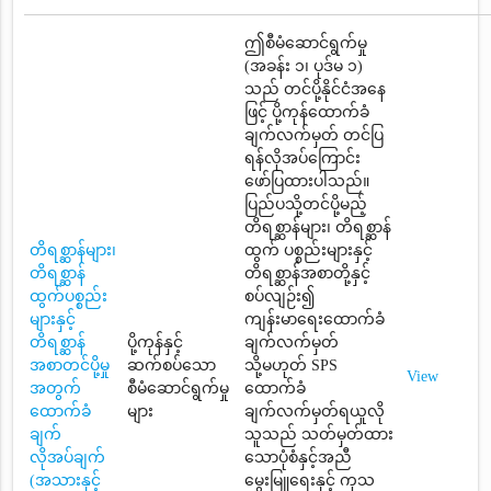
ဤစီမံဆောင်ရွက်မှု
(အခန်း ၁၊ ပုဒ်မ ၁)
သည် တင်ပို့နိုင်ငံအနေ
ဖြင့် ပို့ကုန်ထောက်ခံ
ချက်လက်မှတ် တင်ပြ
ရန်လိုအပ်ကြောင်း
ဖော်ပြထားပါသည်။
ပြည်ပသို့တင်ပို့မည့်
တိရစ္ဆာန်များ၊ တိရစ္ဆာန်
တိရစ္ဆာန်များ၊
ထွက် ပစ္စည်းများနှင့်
တိရစ္ဆာန်
တိရစ္ဆာန်အစာတို့နှင့်
ထွက်ပစ္စည်း
စပ်လျဉ်း၍
များနှင့်
ကျန်းမာရေးထောက်ခံ
တိရစ္ဆာန်
ပို့ကုန်နှင့်
ချက်လက်မှတ်
အစာတင်ပို့မှု
ဆက်စပ်သော
သို့မဟုတ် SPS
View
အတွက်
စီမံဆောင်ရွက်မှု
ထောက်ခံ
ထောက်ခံ
များ
ချက်လက်မှတ်ရယူလို
ချက်
သူသည် သတ်မှတ်ထား
လိုအပ်ချက်
သောပုံစံနှင့်အညီ
(အသားနှင့်
မွေးမြူရေးနှင့် ကုသ