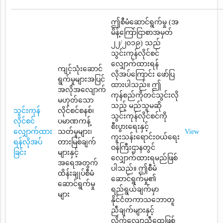
ဤစီမံဆောင်ရွက်မှု (အ
မိန့်ကြော်ငြာစာအမှတ်
၂၂/၂၀၁၉) သည်
သွင်းကုန်လိုင်စင်
လျှောက်ထားရန်
ကျင့်သုံးဆောင်
လိုအပ်ကြောင်း ဖော်ပြ
ရွက်မှုများအပြင်
ထားပါသည်။ ဤ
အလိုအလျောက်
ကုန်စည်ကိုတင်သွင်းလို
မဟုတ်သော
သည့် မည်သူမဆို
သွင်းကုန်
လိုင်စင်စနစ်၊
သွင်းကုန်လိုင်စင်ကို
လိုင်စင်
ပမာဏကန့်
စီးပွားရေးနှင့်
လျှောက်ထား
သတ်မှုများ၊
View
ကူးသန်းရောင်းဝယ်ရေး
ရန်လိုအပ်
တားမြစ်ချက်
ဝန်ကြီးဌာနတွင်
ခြင်း
များနှင့်
လျှောက်ထားရမည်ဖြစ်
အရေအတွက်
ပါသည်။ ဤစီမံ
ထိန်းချုပ်စီမံ
ဆောင်ရွက်မှု၏
ဆောင်ရွက်မှု
ရည်ရွယ်ချက်မှာ
များ
နိုင်ငံတကာသဘောတူ
ညီချက်များနှင့်
လိုက်လျောညီထွေဖြစ်