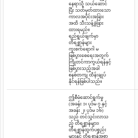
နေရာသို့ သယ်ဆောင်
ပြီး သတ်မှတ်ထားသော
ကာလအပိုင်းအခြား
အထိ သီးသန့်ခွဲခြား
ထားရမည်။
ရည်ရွယ်ချက်မှာ
တိရစ္ဆာန်များ
ကူးစက်ရောဂါ မ
ဖြစ်ပွားစေရေးအတွက်
ကြိုတင်ကာကွယ်ရန်နှင့်
ဖြစ်ပွားသည့်အခါ
စနစ်တကျ ထိန်းချုပ်
နိုင်ရန်ဖြစ်ပါသည်။
ဤစီမံဆောင်ရွက်မှု
(အခန်း ၁၊ ပုဒ်မ ၇ နှင့်
အခန်း ၂၊ ပုဒ်မ ၁၆)
သည် တင်သွင်းလာသ
ည့် တိရစ္ဆာန်များ၊
တိရစ္ဆာန်ထွက်ပစ္စည်း
များနှင့် တိရစ္ဆာန်အစာ