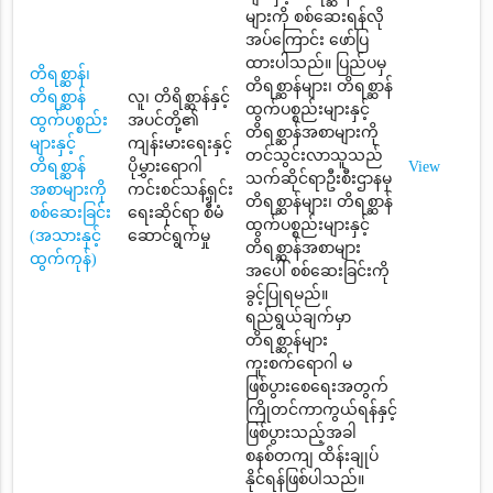
များကို စစ်ဆေးရန်လို
အပ်ကြောင်း ဖော်ပြ
ထားပါသည်။ ပြည်ပမှ
တိရစ္ဆာန်၊
တိရစ္ဆာန်များ၊ တိရစ္ဆာန်
တိရစ္ဆာန်
လူ၊ တိရိစ္ဆာန်နှင့်
ထွက်ပစ္စည်းများနှင့်
ထွက်ပစ္စည်း
အပင်တို့၏
တိရစ္ဆာန်အစာများကို
များနှင့်
ကျန်းမားရေးနှင့်
တင်သွင်းလာသူသည်
တိရစ္ဆာန်
ပိုမွှားရောဂါ
View
သက်ဆိုင်ရာဦးစီးဌာနမှ
အစာများကို
ကင်းစင်သန့်ရှင်း
တိရစ္ဆာန်များ၊ တိရစ္ဆာန်
စစ်ဆေးခြင်း
ရေးဆိုင်ရာ စီမံ
ထွက်ပစ္စည်းများနှင့်
(အသားနှင့်
ဆောင်ရွက်မှု
တိရစ္ဆာန်အစာများ
ထွက်ကုန်)
အပေါ် စစ်ဆေးခြင်းကို
ခွင့်ပြုရမည်။
ရည်ရွယ်ချက်မှာ
တိရစ္ဆာန်များ
ကူးစက်ရောဂါ မ
ဖြစ်ပွားစေရေးအတွက်
ကြိုတင်ကာကွယ်ရန်နှင့်
ဖြစ်ပွားသည့်အခါ
စနစ်တကျ ထိန်းချုပ်
နိုင်ရန်ဖြစ်ပါသည်။