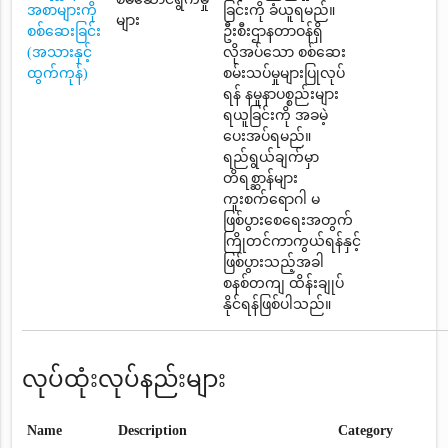
အစာများကို
ခြင်းကို ခံယူရမည်။
များ
စစ်ဆေးခြင်း
ဦးစီးဌာနတာဝန်ရှိ
(အသားနှင့်
လိုအပ်သော စစ်ဆေး
ထွက်ကုန်)
စမ်းသပ်မှုများပြုလုပ်
ရန် နမူနာပစ္စည်းများ
ရယူခြင်းကို အခမဲ့
ပေးအပ်ရမည်။
ရည်ရွယ်ချက်မှာ
တိရစ္ဆာန်များ
ကူးစက်ရောဂါ မ
ဖြစ်ပွားစေရေးအတွက်
ကြိုတင်ကာကွယ်ရန်နှင့်
ဖြစ်ပွားသည့်အခါ
စနစ်တကျ ထိန်းချုပ်
နိုင်ရန်ဖြစ်ပါသည်။
လုပ်ထုံးလုပ်နည်းများ
Name
Description
Category