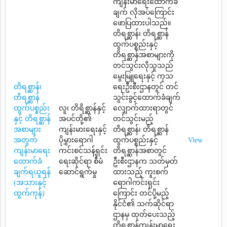
ကျန်းမာရေးထောက်ခံ
ချက် လိုအပ်ကြောင်း
ဖောပြထားပါသည်။
တိရစ္ဆာန်၊ တိရစ္ဆာန်
ထွက်ပစ္စည်းနှင့်
တိရစ္ဆာန်အစာများကို
တင်သွင်းလိုသူသည်
မွေးမြူရေးနှင့် ကုသ
တိရစ္ဆာန်၊
ရေးဦးစီးဌာနတွင် တင်
တိရစ္ဆာန်
သွင်းခွင့်ထောက်ခံချက်
ထွက်ပစ္စည်း
လူ၊ တိရိစ္ဆာန်နှင့်
လျှောက်ထားရာတွင်
နှင့် တိရစ္ဆာန်
အပင်တို့၏
တင်သွင်းမည့်
အစာများ
ကျန်းမားရေးနှင့်
တိရစ္ဆာန်၊ တိရစ္ဆာန်
အတွက်
ပိုမွှားရောဂါ
ထွက်ပစ္စည်းနှင့်
View
ကျန်းမာရေး
ကင်းစင်သန့်ရှင်း
တိရစ္ဆာန်အစာတွင်
ထောက်ခံ
ရေးဆိုင်ရာ စီမံ
ဦးစီးဌာနက သတ်မှတ်
ချက်ရယူရန်
ဆောင်ရွက်မှု
ထားသည့် ကူးစက်
(အသားနှင့်
ရောဂါကင်းရှင်း
ထွက်ကုန်)
ကြောင်း တင်ပို့မည့်
နိုင်ငံ၏ သက်ဆိုင်ရာ
ဌာနမှ ထုတ်ပေးသည့်
တိရစ္ဆာန်ကျန်းမာရေး