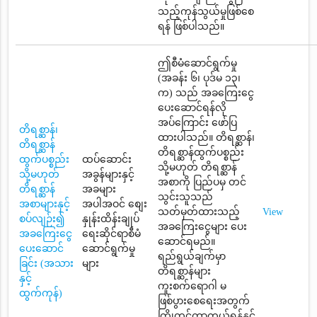
သည့်ကုန်သွယ်မှုဖြစ်စေ
ရန် ဖြစ်ပါသည်။
ဤစီမံဆောင်ရွက်မှု
(အခန်း ၆၊ ပုဒ်မ ၁၃၊
က) သည် အခကြေးငွေ
ပေးဆောင်ရန်လို
အပ်ကြောင်း ဖော်ပြ
တိရစ္ဆာန်၊
ထားပါသည်။ တိရစ္ဆာန်၊
တိရစ္ဆာန်
တိရစ္ဆာန်ထွက်ပစ္စည်း
ထွက်ပစ္စည်း
ထပ်ဆောင်း
သို့မဟုတ် တိရစ္ဆာန်
သို့မဟုတ်
အခွန်များနှင့်
အစာကို ပြည်ပမှ တင်
တိရစ္ဆာန်
အခများ
သွင်းသူသည်
အစာများနှင့်
အပါအဝင် စျေး
သတ်မှတ်ထားသည့်
View
စပ်လျဉ်း၍
နှုန်းထိန်းချုပ်
အခကြေးငွေများ ပေး
အခကြေးငွေ
ရေးဆိုင်ရာစီမံ
ဆောင်ရမည်။
ပေးဆောင်
ဆောင်ရွက်မှု
ရည်ရွယ်ချက်မှာ
ခြင်း (အသား
များ
တိရစ္ဆာန်များ
နှင့်
ကူးစက်ရောဂါ မ
ထွက်ကုန်)
ဖြစ်ပွားစေရေးအတွက်
ကြိုတင်ကာကွယ်ရန်နှင့်