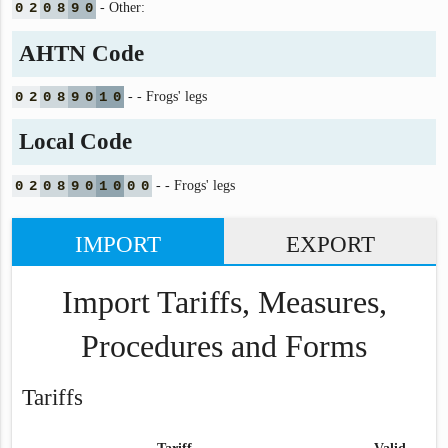
0
2
0
8
9
0
- Other:
AHTN Code
0
2
0
8
9
0
1
0
- - Frogs' legs
Local Code
0
2
0
8
9
0
1
0
0
0
- - Frogs' legs
IMPORT
EXPORT
Import Tariffs, Measures,
Procedures and Forms
Tariffs