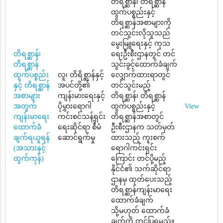
တိရစ္ဆာန်၊ တိရစ္ဆာန်
ထွက်ပစ္စည်းနှင့်
တိရစ္ဆာန်အစာများကို
တင်သွင်းလိုသူသည်
မွေးမြူရေးနှင့် ကုသ
တိရစ္ဆာန်၊
ရေးဦးစီးဌာနတွင် တင်
တိရစ္ဆာန်
သွင်းခွင့်ထောက်ခံချက်
ထွက်ပစ္စည်း
လူ၊ တိရိစ္ဆာန်နှင့်
လျှောက်ထားရာတွင်
နှင့် တိရစ္ဆာန်
အပင်တို့၏
တင်သွင်းမည့်
အစာများ
ကျန်းမားရေးနှင့်
တိရစ္ဆာန်၊ တိရစ္ဆာန်
အတွက်
ပိုမွှားရောဂါ
ထွက်ပစ္စည်းနှင့်
View
ကျန်းမာရေး
ကင်းစင်သန့်ရှင်း
တိရစ္ဆာန်အစာတွင်
ထောက်ခံ
ရေးဆိုင်ရာ စီမံ
ဦးစီးဌာနက သတ်မှတ်
ချက်ရယူရန်
ဆောင်ရွက်မှု
ထားသည့် ကူးစက်
(အသားနှင့်
ရောဂါကင်းရှင်း
ထွက်ကုန်)
ကြောင်း တင်ပို့မည့်
နိုင်ငံ၏ သက်ဆိုင်ရာ
ဌာနမှ ထုတ်ပေးသည့်
တိရစ္ဆာန်ကျန်းမာရေး
ထောက်ခံချက်
သို့မဟုတ် ထောက်ခံ
ချက်ကို တင်ပြရမည်။