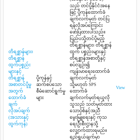
သည် တင်ပို့နိုင်ငံအနေ
ဖြင့် ပို့ကုန်ထောက်ခံ
ချက်လက်မှတ် တင်ပြ
ရန်လိုအပ်ကြောင်း
ဖော်ပြထားပါသည်။
ပြည်ပသို့တင်ပို့မည့်
တိရစ္ဆာန်များ၊ တိရစ္ဆာန်
တိရစ္ဆာန်များ၊
ထွက် ပစ္စည်းများနှင့်
တိရစ္ဆာန်
တိရစ္ဆာန်အစာတို့နှင့်
ထွက်ပစ္စည်း
စပ်လျဉ်း၍
များနှင့်
ကျန်းမာရေးထောက်ခံ
တိရစ္ဆာန်
ပို့ကုန်နှင့်
ချက်လက်မှတ်
အစာတင်ပို့မှု
ဆက်စပ်သော
သို့မဟုတ် SPS
View
အတွက်
စီမံဆောင်ရွက်မှု
ထောက်ခံ
ထောက်ခံ
များ
ချက်လက်မှတ်ရယူလို
ချက်
သူသည် သတ်မှတ်ထား
လိုအပ်ချက်
သောပုံစံနှင့်အညီ
(အသားနှင့်
မွေးမြူရေးနှင့် ကုသ
ထွက်ကုန်)
ရေးဦးစီးဌာနသို့
လျှောက်ထားရမည်။
ရည်ရွယ်ချက်မှာ