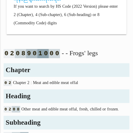
If you want to search by HS Code (2022 Version) please enter
2 (Chapter), 4 (Sub-chapter), 6 (Sub-heading) or 8
(Commodity Code) digits
- - Frogs' legs
0
2
0
8
9
0
1
0
0
0
Chapter
0
2
Chapter 2 : Meat and edible meat offal
Heading
0
2
0
8
Other meat and edible meat offal, fresh, chilled or frozen.
Subheading