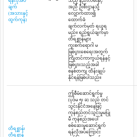
ရန်လိုအပ်
သည့် နည်းလမ်းနှင့်
ချက်
အညီ ဦးစီးဌာနသို့
(အသားနှင့်
လျှောက်ထား၍
ထွက်ကုန်)
ထောက်ခံ
ချက်လက်မှတ် ရယူရ
မည်။ ရည်ရွယ်ချက်မှာ
တိရစ္ဆာန်များ
ကူးစက်ရောဂါ မ
ဖြစ်ပွားစေရေးအတွက်
ကြိုတင်ကာကွယ်ရန်နှင့်
ဖြစ်ပွားသည့်အခါ
စနစ်တကျ ထိန်းချုပ်
နိုင်ရန်ဖြစ်ပါသည်။
ဤစီမံဆောင်ရွက်မှု
(ပုဒ်မ ၅၊ ခ) သည် တင်
သွင်းနိုင်ငံအနေဖြင့်
ကုန်စည်တင်သွင်းမှုမပြု
မီ ကုန်စည်အပေါ်
စစ်ဆေးမှုဆောင်ရွက်
တိရစ္ဆာန်၊
ရန်လိုအပ်ကြောင်း
တိရစ္ဆာန်