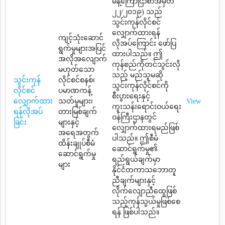
မိန့်ကြော်ငြာစာအမှတ်
၂၂/၂၀၁၉) သည်
သွင်းကုန်လိုင်စင်
လျှောက်ထားရန်
ကျင့်သုံးဆောင်
လိုအပ်ကြောင်း ဖော်ပြ
ရွက်မှုများအပြင်
ထားပါသည်။ ဤ
အလိုအလျောက်
ကုန်စည်ကိုတင်သွင်းလို
မဟုတ်သော
သည့် မည်သူမဆို
သွင်းကုန်
လိုင်စင်စနစ်၊
သွင်းကုန်လိုင်စင်ကို
လိုင်စင်
ပမာဏကန့်
စီးပွားရေးနှင့်
လျှောက်ထား
သတ်မှုများ၊
View
ကူးသန်းရောင်းဝယ်ရေး
ရန်လိုအပ်
တားမြစ်ချက်
ဝန်ကြီးဌာနတွင်
ခြင်း
များနှင့်
လျှောက်ထားရမည်ဖြစ်
အရေအတွက်
ပါသည်။ ဤစီမံ
ထိန်းချုပ်စီမံ
ဆောင်ရွက်မှု၏
ဆောင်ရွက်မှု
ရည်ရွယ်ချက်မှာ
များ
နိုင်ငံတကာသဘောတူ
ညီချက်များနှင့်
လိုက်လျောညီထွေဖြစ်
သည့်ကုန်သွယ်မှုဖြစ်စေ
ရန် ဖြစ်ပါသည်။