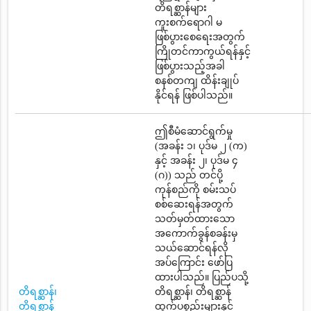
တိရစ္ဆာန်များ
ကူးစက်ရောဂါ မ
ဖြစ်ပွားစေရေးအတွက်
ကြိုတင်ကာကွယ်ရန်နှင့်
ဖြစ်ပွားသည့်အခါ
စနစ်တကျ ထိန်းချုပ်
နိုင်ရန် ဖြစ်ပါသည်။
ဤစီမံဆောင်ရွက်မှု
(အခန်း ၁၊ ပုဒ်မ ၂ (က)
နှင့် အခန်း ၂၊ ပုဒ်မ ၄
(ဂ)) သည် တင်ပို့
ကုန်စည်ကို စမ်းသပ်
စစ်ဆေးရန်အတွက်
သတ်မှတ်ထားသော
အကောက်ခွန်စခန်းမှ
သယ်ဆောင်ရန်လို
အပ်ကြောင်း ဖော်ပြ
ထားပါသည်။ ပြည်ပသို့
တိရစ္ဆာန်၊
တိရစ္ဆာန်၊ တိရစ္ဆာန်
တိရစ္ဆာန်
ထွက်ပစ္စည်းများနှင့်