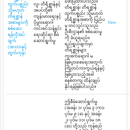
ဖော်ပြထားပါသည်။
ထွက်ပစ္စည်း
လူ၊ တိရိစ္ဆာန်နှင့်
တိရစ္ဆာန်၊ တိရစ္ဆာန်
သို့မဟုတ်
အပင်တို့၏
ထွက်ပစ္စည်း သို့မဟုတ်
တိရစ္ဆာန်
ကျန်းမားရေးနှင့်
တိရိစ္ဆာန်အစာကို ပြည်ပ
အစာများကို
ပိုမွှားရောဂါ
View
မှ တင်သွင်းသူသည်
စစ်ဆေး
ကင်းစင်သန့်ရှင်း
ဦးစီးဌာန၏ စစ်ဆေးမှု
ရန်လိုအပ်
ရေးဆိုင်ရာ စီမံ
ကို ခံယူရမည်။
ချက်
ဆောင်ရွက်မှု
ရည်ရွယ်ချက်မှာ
(အသားနှင့်
တိရစ္ဆာန်များ
ထွက်ကုန်)
ကူးစက်ရောဂါ မ
ဖြစ်ပွားစေရေးအတွက်
ကြိုတင်ကာကွယ်ရန်နှင့်
ဖြစ်ပွားသည့်အခါ
စနစ်တကျ ထိန်းချုပ်
နိုင်ရန်ဖြစ်ပါသည်။
ဤစီမံဆောင်ရွက်မှု
(အခန်း ၁၊ ပုဒ်မ ၃ (က)၊
ပုဒ်မ ၉ (ခ) နှင့် အခန်း
၂၊ ပုဒ်မ ၁၁၊ ပုဒ်မ ၁၈
(ခ)) တို့သည် ကုန်စည်