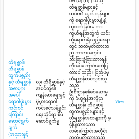
၁၆ (ခ) (ဂ) ) သည်
တိရစ္ဆာန်များနှင့်
ယင်း၏ ထွက်ကုန်များ
ကို ရောဂါပိုးမွှားပျံ့နှံ့
ကူးစက်ခြင်းမှ ကာ
ကွယ်ရန်အတွက် ယင်း
တို့ရောက်ရှိသည့်နေရာ
တွင် သတ်မှတ်ထားသ
ည့် ကာလအတွင်း
သီးခြားခွဲခြားထားရန်
တိရစ္ဆာန်၊
လိုအပ်ကြောင်းဖော်ပြ
တိရစ္ဆာန်
ထားပါသည်။ ပြည်ပမှ
ထွက်ပစ္စည်း
တိရစ္ဆာန်တင်သွင်းသူ
နှင့် တိရစ္ဆာန်
လူ၊ တိရိစ္ဆာန်နှင့်
သည်
အစာများ
အပင်တို့၏
ဦးစီးဌာန၏စစ်ဆေးမှု
အပေါ်
ကျန်းမားရေးနှင့်
ကို ခံယူရန်အလို့ငှာ
ရောဂါပိုးမွှား
ပိုမွှားရောဂါ
View
တိရစ္ဆာန်၊ တိရစ္ဆာန်
ကင်းစင်
ကင်းစင်သန့်ရှင်း
ထွက်ပစ္စည်းများနှင့်
ကြောင်း
ရေးဆိုင်ရာ စီမံ
တိရစ္ဆာန်အစာများကို ခွ
ဆောင်ရွက်
ဆောင်ရွက်မှု
င့်ပြုထားသော
ချက်
လမ်းကြောင်းအတိုင်း၊
(အသားနှင့်
သတ်မှတ်ထားသည့်