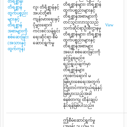
တိရစ္ဆာန်၊
တိရစ္ဆာန်များ၊ တိရစ္ဆာန်
တိရစ္ဆာန်
လူ၊ တိရိစ္ဆာန်နှင့်
ထွက်ပစ္စည်းများနှင့်
ထွက်ပစ္စည်း
အပင်တို့၏
တိရစ္ဆာန်အစာများကို
များနှင့်
ကျန်းမားရေးနှင့်
တင်သွင်းလာသူသည်
တိရစ္ဆာန်
ပိုမွှားရောဂါ
View
သက်ဆိုင်ရာဦးစီးဌာနမှ
အစာများကို
ကင်းစင်သန့်ရှင်း
တိရစ္ဆာန်များ၊ တိရစ္ဆာန်
စစ်ဆေးခြင်း
ရေးဆိုင်ရာ စီမံ
ထွက်ပစ္စည်းများနှင့်
(အသားနှင့်
ဆောင်ရွက်မှု
တိရစ္ဆာန်အစာများ
ထွက်ကုန်)
အပေါ် စစ်ဆေးခြင်းကို
ခွင့်ပြုရမည်။
ရည်ရွယ်ချက်မှာ
တိရစ္ဆာန်များ
ကူးစက်ရောဂါ မ
ဖြစ်ပွားစေရေးအတွက်
ကြိုတင်ကာကွယ်ရန်နှင့်
ဖြစ်ပွားသည့်အခါ
စနစ်တကျ ထိန်းချုပ်
နိုင်ရန်ဖြစ်ပါသည်။
ဤစီမံဆောင်ရွက်မှု
(အခန်း ၁၊ ပုဒ်မ ၁)