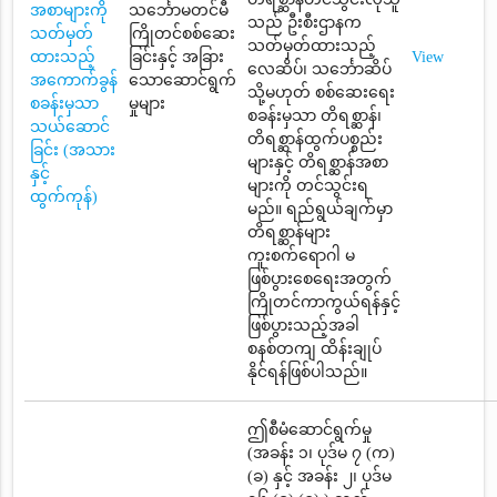
အစာများကို
သင်္ဘောမတင်မီ
သည် ဦးစီးဌာနက
သတ်မှတ်
ကြိုတင်စစ်ဆေး
သတ်မှတ်ထားသည့်
ထားသည့်
ခြင်းနှင့် အခြား
View
လေဆိပ်၊ သင်္ဘောဆိပ်
အကောက်ခွန်
သောဆောင်ရွက်
သို့မဟုတ် စစ်ဆေးရေး
စခန်းမှသာ
မှုများ
စခန်းမှသာ တိရစ္ဆာန်၊
သယ်ဆောင်
တိရစ္ဆာန်ထွက်ပစ္စည်း
ခြင်း (အသား
များနှင့် တိရစ္ဆာန်အစာ
နှင့်
များကို တင်သွင်းရ
ထွက်ကုန်)
မည်။ ရည်ရွယ်ချက်မှာ
တိရစ္ဆာန်များ
ကူးစက်ရောဂါ မ
ဖြစ်ပွားစေရေးအတွက်
ကြိုတင်ကာကွယ်ရန်နှင့်
ဖြစ်ပွားသည့်အခါ
စနစ်တကျ ထိန်းချုပ်
နိုင်ရန်ဖြစ်ပါသည်။
ဤစီမံဆောင်ရွက်မှု
(အခန်း ၁၊ ပုဒ်မ ၇ (က)
(ခ) နှင့် အခန်း ၂၊ ပုဒ်မ