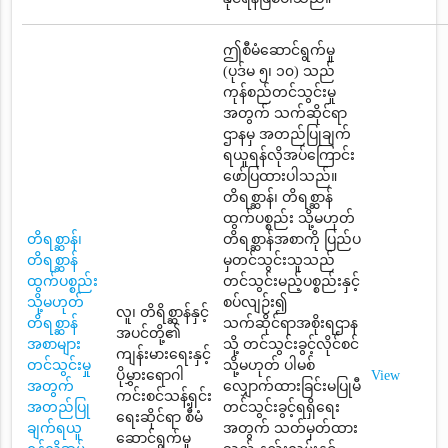
ဤစီမံဆောင်ရွက်မှု
(ပုဒ်မ ၅၊ ၁၀) သည်
ကုန်စည်တင်သွင်းမှု
အတွက် သက်ဆိုင်ရာ
ဌာနမှ အတည်ပြုချက်
ရယူရန်လိုအပ်ကြောင်း
ဖော်ပြထားပါသည်။
တိရစ္ဆာန်၊ တိရစ္ဆာန်
ထွက်ပစ္စည်း သို့မဟုတ်
တိရစ္ဆာန်၊
တိရစ္ဆာန်အစာကို ပြည်ပ
တိရစ္ဆာန်
မှတင်သွင်းသူသည်
ထွက်ပစ္စည်း
တင်သွင်းမည့်ပစ္စည်းနှင့်
သို့မဟုတ်
စပ်လျဉ်း၍
လူ၊ တိရိစ္ဆာန်နှင့်
တိရစ္ဆာန်
သက်ဆိုင်ရာအစိုးရဌာန
အပင်တို့၏
အစာများ
သို့ တင်သွင်းခွင့်လိုင်စင်
ကျန်းမားရေးနှင့်
တင်သွင်းမှု
သို့မဟုတ် ပါမစ်
ပိုမွှားရောဂါ
View
အတွက်
လျှောက်ထားခြင်းမပြုမီ
ကင်းစင်သန့်ရှင်း
အတည်ပြု
တင်သွင်းခွင့်ရရှိရေး
ရေးဆိုင်ရာ စီမံ
ချက်ရယူ
အတွက် သတ်မှတ်ထား
ဆောင်ရွက်မှု