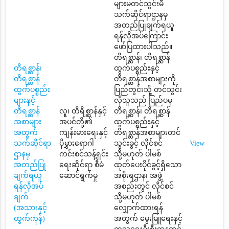
များမတင်သွင်းမီ
သက်ဆိုင်ရာဌာနမှ
အတည်ပြုချက်ရယူ
ရန်လိုအပ်ကြောင်း
ဖော်ပြထားပါသည်။
တိရစ္ဆာန်၊ တိရစ္ဆာန်
တိရစ္ဆာန်၊
ထွက်ပစ္စည်းနှင့်
တိရစ္ဆာန်
တိရစ္ဆာန်အစာများကို
ထွက်ပစ္စည်း
ပြည်တွင်းသို့ တင်သွင်း
များနှင့်
လိုသူသည် ပြည်ပမှ
တိရစ္ဆာန်
လူ၊ တိရိစ္ဆာန်နှင့်
တိရစ္ဆာန်၊ တိရစ္ဆာန်
အစာများ
အပင်တို့၏
ထွက်ပစ္စည်းနှင့်
အတွက်
ကျန်းမားရေးနှင့်
တိရစ္ဆာန်အစာများတင်
သက်ဆိုင်ရာ
ပိုမွှားရောဂါ
သွင်းခွင့် လိုင်စင်
View
ဌာနမှ
ကင်းစင်သန့်ရှင်း
သို့မဟုတ် ပါမစ်
အတည်ပြု
ရေးဆိုင်ရာ စီမံ
ထုတ်ပေးပိုင်ခွင့်ရှိသော
ချက်ရယူ
ဆောင်ရွက်မှု
အစိုးရဌာန၊ အဖွဲ့
ရန်လိုအပ်
အစည်းတွင် လိုင်စင်
ချက်
သို့မဟုတ် ပါမစ်
(အသားနှင့်
လျှောက်ထားရန်
ထွက်ကုန်)
အတွက် မွေးမြူရေးနှင့်