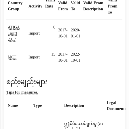
Tariff
Valid
Country
Valid
Valid
Valid From
Activity
Rate
From
Group
From
To
Description
To
ATIGA
0
2017-
2020-
Tariff
Import
10-01
01-01
2017
15
2017-
2022-
MCT
Import
10-01
10-01
စည်းမျည်းများ
Tips for measures.
Legal
Name
Type
Description
Documents
ဤစီမံဆောင်ရွက်မှု (အ