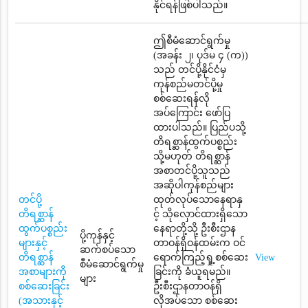
နိုင်ရန်ဖြစ်ပါသည်။
ဤစီမံဆောင်ရွက်မှု
(အခန်း ၂၊ ပုဒ်မ ၄ (က))
သည် တင်ပို့နိုင်ငံမှ
ကုန်စည်မတင်ပို့မှု
စစ်ဆေးရန်လို
အပ်ကြောင်း ဖော်ပြ
ထားပါသည်။ ပြည်ပသို့
တိရစ္ဆာန်ထွက်ပစ္စည်း
သို့မဟုတ် တိရစ္ဆာန်
အစာတင်ပို့သူသည်
အဆိုပါကုန်စည်များ
တင်ပို့
ထုတ်လုပ်သောနေရာနှ
တိရစ္ဆာန်
င့် သိုလှောင်ထားရှိသော
ထွက်ပစ္စည်း
နေရာတို့သို့ ဦးစီးဌာန
ပို့ကုန်နှင့်
များနှင့်
တာဝန်ရှိဝန်ထမ်းက ဝင်
ဆက်စပ်သော
တိရစ္ဆာန်
ရောက်ကြည့်ရှု့စစ်ဆေး
View
စီမံဆောင်ရွက်မှု
အစာများကို
ခြင်းကို ခံယူရမည်။
များ
စစ်ဆေးခြင်း
ဦးစီးဌာနတာဝန်ရှိ
(အသားနှင့်
လိုအပ်သော စစ်ဆေး