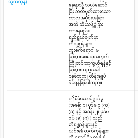
ထွက်ကုန်)
နေရာသို့ သယ်ဆောင်
ပြီး သတ်မှတ်ထားသော
ကာလအပိုင်းအခြား
အထိ သီးသန့်ခွဲခြား
ထားရမည်။
ရည်ရွယ်ချက်မှာ
တိရစ္ဆာန်များ
ကူးစက်ရောဂါ မ
ဖြစ်ပွားစေရေးအတွက်
ကြိုတင်ကာကွယ်ရန်နှင့်
ဖြစ်ပွားသည့်အခါ
စနစ်တကျ ထိန်းချုပ်
နိုင်ရန်ဖြစ်ပါသည်။
ဤစီမံဆောင်ရွက်မှု
(အခန်း ၁၊ ပုဒ်မ ၇ (က)
(ခ) နှင့် အခန်း ၂၊ ပုဒ်မ
၁၆ (ခ) (ဂ) ) သည်
တိရစ္ဆာန်များနှင့်
ယင်း၏ ထွက်ကုန်များ
ကို ရောဂါပိုးမွှားပျံ့နှံ့