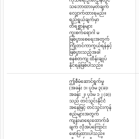
ကုသရေးဦးစီးဌာနတွင်
သဘောထားမှတ်ချက်
လျှောက်ထားရမည်။
ရည်ရွယ်ချက်မှာ
တိရစ္ဆာန်များ
ကူးစက်ရောဂါ မ
ဖြစ်ပွားစေရေးအတွက်
ကြိုတင်ကာကွယ်ရန်နှင့်
ဖြစ်ပွားသည့်အခါ
စနစ်တကျ ထိန်းချုပ်
နိုင်ရန်ဖြစ်ပါသည်။
ဤစီမံဆောင်ရွက်မှု
(အခန်း ၁၊ ပုဒ်မ ၃(ခ)၊
အခန်း ၂၊ ပုဒ်မ ၁၂ (ခ))
သည် တင်သွင်းနိုင်ငံ
အနေဖြင့် တင်သွင်းကုန်
စည်များအတွက်
ကျန်းမာရေးထောက်ခံ
ချက် လိုအပ်ကြောင်း
ဖောပြထားပါသည်။