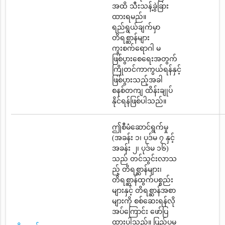
အထိ သီးသန့်ခွဲခြား
ထားရမည်။
ရည်ရွယ်ချက်မှာ
တိရစ္ဆာန်များ
ကူးစက်ရောဂါ မ
ဖြစ်ပွားစေရေးအတွက်
ကြိုတင်ကာကွယ်ရန်နှင့်
ဖြစ်ပွားသည့်အခါ
စနစ်တကျ ထိန်းချုပ်
နိုင်ရန်ဖြစ်ပါသည်။
ဤစီမံဆောင်ရွက်မှု
(အခန်း ၁၊ ပုဒ်မ ၇ နှင့်
အခန်း ၂၊ ပုဒ်မ ၁၆)
သည် တင်သွင်းလာသ
ည့် တိရစ္ဆာန်များ၊
တိရစ္ဆာန်ထွက်ပစ္စည်း
များနှင့် တိရစ္ဆာန်အစာ
များကို စစ်ဆေးရန်လို
အပ်ကြောင်း ဖော်ပြ
ထားပါသည်။ ပြည်ပမှ