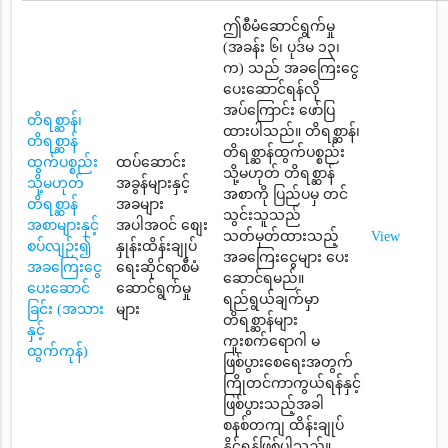
ဤစီမံဆောင်ရွက်မှု
(အခန်း ၆၊ ပုဒ်မ ၁၃၊
က) သည် အခကြေးငွေ
ပေးဆောင်ရန်လို
အပ်ကြောင်း ဖော်ပြ
တိရစ္ဆာန်၊
ထားပါသည်။ တိရစ္ဆာန်၊
တိရစ္ဆာန်
တိရစ္ဆာန်ထွက်ပစ္စည်း
ထွက်ပစ္စည်း
ထပ်ဆောင်း
သို့မဟုတ် တိရစ္ဆာန်
သို့မဟုတ်
အခွန်များနှင့်
အစာကို ပြည်ပမှ တင်
တိရစ္ဆာန်
အခများ
သွင်းသူသည်
အစာများနှင့်
အပါအဝင် စျေး
သတ်မှတ်ထားသည့်
View
စပ်လျဉ်း၍
နှုန်းထိန်းချုပ်
အခကြေးငွေများ ပေး
အခကြေးငွေ
ရေးဆိုင်ရာစီမံ
ဆောင်ရမည်။
ပေးဆောင်
ဆောင်ရွက်မှု
ရည်ရွယ်ချက်မှာ
ခြင်း (အသား
များ
တိရစ္ဆာန်များ
နှင့်
ကူးစက်ရောဂါ မ
ထွက်ကုန်)
ဖြစ်ပွားစေရေးအတွက်
ကြိုတင်ကာကွယ်ရန်နှင့်
ဖြစ်ပွားသည့်အခါ
စနစ်တကျ ထိန်းချုပ်
နိုင်ရန်ဖြစ်ပါသည်။