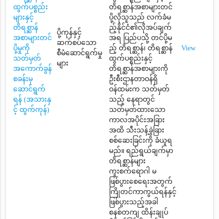
ထွက်ပစ္စည်း
တိရစ္ဆာန်အစာများတင်
များနှင့်
ပို့လိုသူသည် လက်ခံမ
တိရစ္ဆာန်
ည့်နိုင်ငံ၏လိုအပ်ချက်
ပို့ကုန်နှင့်
အစာများတင်
အရ ပြည်ပသို့ တင်ပို့မ
ဆက်စပ်သော
ပို့မှုကို
ည့် တိရစ္ဆာန်၊ တိရစ္ဆာန်
View
စီမံဆောင်ရွက်မှု
သတ်မှတ်
ထွက်ပစ္စည်းနှင့်
များ
အကောက်ခွန်
တိရစ္ဆာန်အစာများကို
စခန်းမှ
ဦးစီးဌာနတာဝန်ရှိ
ဆောင်ရွက်
ဝန်ထမ်းက သတ်မှတ်
ရန် (အသားနှ
သည့် နေရာတွင်
င့် ထွက်ကုန်)
သတ်မှတ်ထားသော
ကာလအပိုင်းအခြား
အထိ သီးသန့်ခွဲခြား
စစ်ဆေးခြင်းကို ခံယူရ
မည်။ ရည်ရွယ်ချက်မှာ
တိရစ္ဆာန်များ
ကူးစက်ရောဂါ မ
ဖြစ်ပွားစေရေးအတွက်
ကြိုတင်ကာကွယ်ရန်နှင့်
ဖြစ်ပွားသည့်အခါ
စနစ်တကျ ထိန်းချုပ်