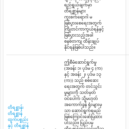
ရည်ရွယ်ချက်မှာ
တိရစ္ဆာန်များ
ကူးစက်ရောဂါ မ
ဖြစ်ပွားစေရေးအတွက်
ကြိုတင်ကာကွယ်ရန်နှင့်
ဖြစ်ပွားသည့်အခါ
စနစ်တကျ ထိန်းချုပ်
နိုင်ရန်ဖြစ်ပါသည်။
ဤစီမံဆောင်ရွက်မှု
(အခန်း ၁၊ ပုဒ်မ ၄ (က)
နှင့် အခန်း ၂၊ ပုဒ်မ ၁၃
(က)) သည် စစ်ဆေး
ရေးအတွက် တင်သွင်း
မှုများကို သတ်မှတ်
ဝင်ပေါက် သို့မဟုတ်
အကောက်ခွန် ရုံးများမှ
တိရစ္ဆာန်၊
သာ ဆောင်ရွက်ရမည်
တိရစ္ဆာန်
ဖြစ်ကြောင်းဖော်ပြထား
ထွက်ပစ္စည်း
ပါသည်။ ပြည်ပမှ
နှင့် တိရစ္ဆာန်
တိရစ္ဆာန်တင်သွင်းလိုသူ