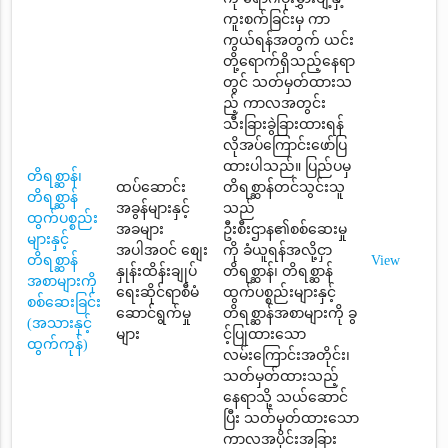
ကူးစက်ခြင်းမှ ကာ
ကွယ်ရန်အတွက် ယင်း
တို့ရောက်ရှိသည့်နေရာ
တွင် သတ်မှတ်ထားသ
ည့် ကာလအတွင်း
သီးခြားခွဲခြားထားရန်
လိုအပ်ကြောင်းဖော်ပြ
ထားပါသည်။ ပြည်ပမှ
တိရစ္ဆာန်၊
ထပ်ဆောင်း
တိရစ္ဆာန်တင်သွင်းသူ
တိရစ္ဆာန်
အခွန်များနှင့်
သည်
ထွက်ပစ္စည်း
အခများ
ဦးစီးဌာန၏စစ်ဆေးမှု
များနှင့်
အပါအဝင် စျေး
ကို ခံယူရန်အလို့ငှာ
တိရစ္ဆာန်
View
နှုန်းထိန်းချုပ်
တိရစ္ဆာန်၊ တိရစ္ဆာန်
အစာများကို
ရေးဆိုင်ရာစီမံ
ထွက်ပစ္စည်းများနှင့်
စစ်ဆေးခြင်း
ဆောင်ရွက်မှု
တိရစ္ဆာန်အစာများကို ခွ
(အသားနှင့်
များ
င့်ပြုထားသော
ထွက်ကုန်)
လမ်းကြောင်းအတိုင်း၊
သတ်မှတ်ထားသည့်
နေရာသို့ သယ်ဆောင်
ပြီး သတ်မှတ်ထားသော
ကာလအပိုင်းအခြား