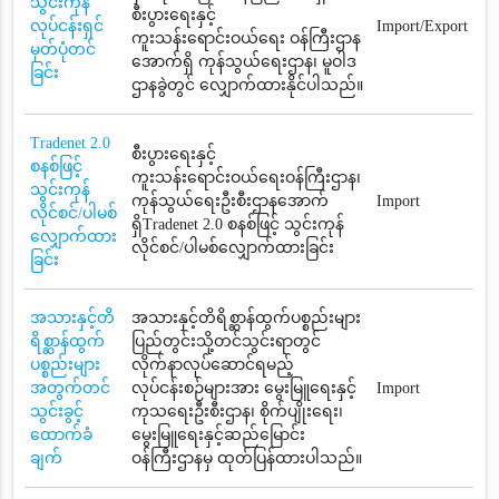
သွင်းကုန်
စီးပွားရေးနှင့်
လုပ်ငန်းရှင်
Import/Export
ကူးသန်းရောင်းဝယ်ရေး ဝန်ကြီးဌာန
မှတ်ပုံတင်
အောက်ရှိ ကုန်သွယ်ရေးဌာန၊ မူဝါဒ
ခြင်း
ဌာနခွဲတွင် လျှောက်ထားနိုင်ပါသည်။
Tradenet 2.0
စီးပွားရေးနှင့်
စနစ်ဖြင့်
ကူးသန်းရောင်းဝယ်ရေးဝန်ကြီးဌာန၊
သွင်းကုန်
ကုန်သွယ်ရေးဦးစီးဌာနအောက်
Import
လိုင်စင်/ပါမစ်
ရှိTradenet 2.0 စနစ်ဖြင့် သွင်းကုန်
လျှောက်ထား
လိုင်စင်/ပါမစ်လျှောက်ထားခြင်း
ခြင်း
အသားနှင့်တိ
အသားနှင့်တိရိစ္ဆာန်ထွက်ပစ္စည်းများ
ရိစ္ဆာန်ထွက်
ပြည်တွင်းသို့တင်သွင်းရာတွင်
ပစ္စည်းများ
လိုက်နာလုပ်ဆောင်ရမည့်
အတွက်တင်
လုပ်ငန်းစဉ်များအား မွေးမြူရေးနှင့်
Import
သွင်းခွင့်
ကုသရေးဦးစီးဌာန၊ စိုက်ပျိုးရေး၊
ထောက်ခံ
မွေးမြူရေးနှင့်ဆည်မြောင်း
ချက်
ဝန်ကြီးဌာနမှ ထုတ်ပြန်ထားပါသည်။