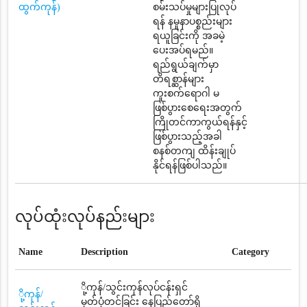
ထွက်ကုန်)
စမ်းသပ်မှုများပြုလုပ်
ရန် နမူနာပစ္စည်းများ
ရယူခြင်းကို အခမဲ့
ပေးအပ်ရမည်။
ရည်ရွယ်ချက်မှာ
တိရစ္ဆာန်များ
ကူးစက်ရောဂါ မ
ဖြစ်ပွားစေရေးအတွက်
ကြိုတင်ကာကွယ်ရန်နှင့်
ဖြစ်ပွားသည့်အခါ
စနစ်တကျ ထိန်းချုပ်
နိုင်ရန်ဖြစ်ပါသည်။
လုပ်ထုံးလုပ်နည်းများ
Name
Description
Category
ို့ကုန်/သွင်းကုန်လုပ်ငန်းရှင်
ို့ကုန်/
မှတ်ပုံတင်ခြင်း နေပြည်တော်ရှိ