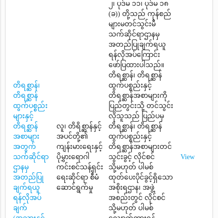
၂၊ ပုဒ်မ ၁၁၊ ပုဒ်မ ၁၈
(ခ)) တို့သည် ကုန်စည်
များမတင်သွင်းမီ
သက်ဆိုင်ရာဌာနမှ
အတည်ပြုချက်ရယူ
ရန်လိုအပ်ကြောင်း
ဖော်ပြထားပါသည်။
တိရစ္ဆာန်၊ တိရစ္ဆာန်
တိရစ္ဆာန်၊
ထွက်ပစ္စည်းနှင့်
တိရစ္ဆာန်
တိရစ္ဆာန်အစာများကို
ထွက်ပစ္စည်း
ပြည်တွင်းသို့ တင်သွင်း
များနှင့်
လိုသူသည် ပြည်ပမှ
တိရစ္ဆာန်
လူ၊ တိရိစ္ဆာန်နှင့်
တိရစ္ဆာန်၊ တိရစ္ဆာန်
အစာများ
အပင်တို့၏
ထွက်ပစ္စည်းနှင့်
အတွက်
ကျန်းမားရေးနှင့်
တိရစ္ဆာန်အစာများတင်
သက်ဆိုင်ရာ
ပိုမွှားရောဂါ
သွင်းခွင့် လိုင်စင်
View
ဌာနမှ
ကင်းစင်သန့်ရှင်း
သို့မဟုတ် ပါမစ်
အတည်ပြု
ရေးဆိုင်ရာ စီမံ
ထုတ်ပေးပိုင်ခွင့်ရှိသော
ချက်ရယူ
ဆောင်ရွက်မှု
အစိုးရဌာန၊ အဖွဲ့
ရန်လိုအပ်
အစည်းတွင် လိုင်စင်
ချက်
သို့မဟုတ် ပါမစ်