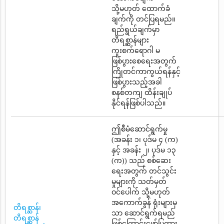
သို့မဟုတ် ထောက်ခံ
ချက်ကို တင်ပြရမည်။
ရည်ရွယ်ချက်မှာ
တိရစ္ဆာန်များ
ကူးစက်ရောဂါ မ
ဖြစ်ပွားစေရေးအတွက်
ကြိုတင်ကာကွယ်ရန်နှင့်
ဖြစ်ပွားသည့်အခါ
စနစ်တကျ ထိန်းချုပ်
နိုင်ရန်ဖြစ်ပါသည်။
ဤစီမံဆောင်ရွက်မှု
(အခန်း ၁၊ ပုဒ်မ ၄ (က)
နှင့် အခန်း ၂၊ ပုဒ်မ ၁၃
(က)) သည် စစ်ဆေး
ရေးအတွက် တင်သွင်း
မှုများကို သတ်မှတ်
ဝင်ပေါက် သို့မဟုတ်
အကောက်ခွန် ရုံးများမှ
တိရစ္ဆာန်၊
သာ ဆောင်ရွက်ရမည်
တိရစ္ဆာန်
ဖြစ်ကြောင်းဖော်ပြထား