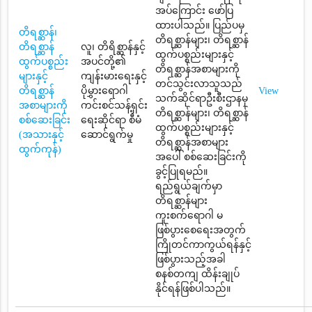
အပ်ကြောင်း ဖော်ပြ
ထားပါသည်။ ပြည်ပမှ
တိရစ္ဆာန်၊
တိရစ္ဆာန်များ၊ တိရစ္ဆာန်
တိရစ္ဆာန်
လူ၊ တိရိစ္ဆာန်နှင့်
ထွက်ပစ္စည်းများနှင့်
ထွက်ပစ္စည်း
အပင်တို့၏
တိရစ္ဆာန်အစာများကို
များနှင့်
ကျန်းမားရေးနှင့်
တင်သွင်းလာသူသည်
တိရစ္ဆာန်
ပိုမွှားရောဂါ
View
သက်ဆိုင်ရာဦးစီးဌာနမှ
အစာများကို
ကင်းစင်သန့်ရှင်း
တိရစ္ဆာန်များ၊ တိရစ္ဆာန်
စစ်ဆေးခြင်း
ရေးဆိုင်ရာ စီမံ
ထွက်ပစ္စည်းများနှင့်
(အသားနှင့်
ဆောင်ရွက်မှု
တိရစ္ဆာန်အစာများ
ထွက်ကုန်)
အပေါ် စစ်ဆေးခြင်းကို
ခွင့်ပြုရမည်။
ရည်ရွယ်ချက်မှာ
တိရစ္ဆာန်များ
ကူးစက်ရောဂါ မ
ဖြစ်ပွားစေရေးအတွက်
ကြိုတင်ကာကွယ်ရန်နှင့်
ဖြစ်ပွားသည့်အခါ
စနစ်တကျ ထိန်းချုပ်
နိုင်ရန်ဖြစ်ပါသည်။