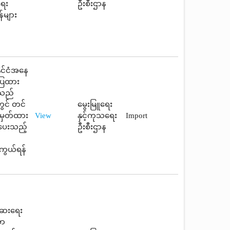
ရေး
ဦးစီးဌာန
်များ
ိုင်ငံအနေ
ာပြထား
ူသည်
ွင် တင်
မွေးမြူရေး
တ်မှတ်ထား
View
နှင့်ကုသရေး
Import
်ပေးသည့်
ဦးစီးဌာန
ကွယ်ရန်
်ဆေးရေး
သာ