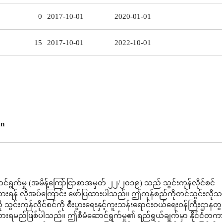
0
2017-10-01
2020-01-01
15
2017-10-01
2022-10-01
on
်ရွက်မှု (အမိန့်ကြော်ငြာစာအမှတ် ၂၂/၂၀၁၉) သည် သွင်းကုန်လိုင်စင်
ားရန် လိုအပ်ကြောင်း ဖော်ပြထားပါသည်။ ဤကုန်စည်ကိုတင်သွင်းလိုသ
သွင်းကုန်လိုင်စင်ကို စီးပွားရေးနှင့်ကူးသန်းရောင်းဝယ်ရေးဝန်ကြီးဌာနတွ
ားရမည်ဖြစ်ပါသည်။ ဤစီမံဆောင်ရွက်မှု၏ ရည်ရွယ်ချက်မှာ နိုင်ငံတက