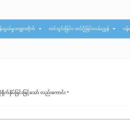
arrow_drop_down
arrow_drop_down
န်သွယ်မှုဘဏ္ဍာတိုက်
တင်သွင်းခြင်း၊ တင်ပို့ခြင်းလမ်းညွှန်
ဝန်
ုက်နှိပ်ခြင်းဖြင့်သော် လည်းကောင်း *