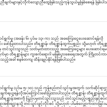
ျက်များနှင့်လိုက်လျောညီထွေဖြစ်သည့်ကုန်သွယ်မှုဖြစ်စေရန် ဖြစ်ပ
်ရွက်မှု (အခန်း ၆၊ ပုဒ်မ ၁၃၊ က) သည် အခကြေးငွေပေးဆောင်ရန်လို
း ဖော်ပြထားပါသည်။ တိရစ္ဆာန်၊ တိရစ္ဆာန်ထွက်ပစ္စည်း သို့မဟုတ် တိရစ္
ပမှ တင်သွင်းသူသည် သတ်မှတ်ထားသည့် အခကြေးငွေများ ပေးဆောင်ရမ
က်မှာ တိရစ္ဆာန်များ ကူးစက်ရောဂါ မဖြစ်ပွားစေရေးအတွက် ကြိုတင်ကာ
ပွားသည့်အခါ စနစ်တကျ ထိန်းချုပ်နိုင်ရန်ဖြစ်ပါသည်။
်ရွက်မှု (ပုဒ်မ ၅၊ ၁၀) သည် ကုန်စည်တင်သွင်းမှုအတွက် သက်ဆိုင်ရာဌ
က်ရယူရန်လိုအပ်ကြောင်းဖော်ပြထားပါသည်။ တိရစ္ဆာန်၊ တိရစ္ဆာန်ထွက်
 တိရစ္ဆာန်အစာကို ပြည်ပမှတင်သွင်းသူသည် တင်သွင်းမည့်ပစ္စည်းနှင့်စပ်
ာအစိုးရဌာနသို့ တင်သွင်းခွင့်လိုင်စင် သို့မဟုတ် ပါမစ်လျှောက်ထားခြင်းမ