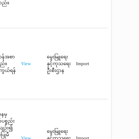
ါသည်။
ဆာန်အစာ
မွေးမြူရေး
ည်။
View
နှင့်ကုသရေး
Import
ကွယ်ရန်
ဦးစီးဌာန
ာနမှ
ပစ္စည်း
လျဉ်း၍
မွေးမြူရေး
ပြုမီ
View
နှင့်ကုသရေး
Import