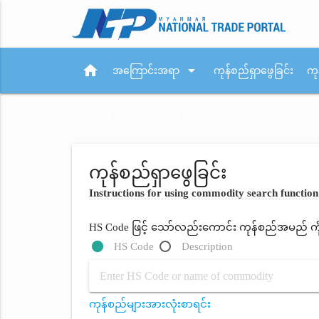
home
arrow_drop_down
အကြောင်းအရာ
ကုန်စည်ရှာဖွေခြင်း
ကု
arrow_drop_down
ပြည်ပစည်းမျဉ်းများ
ကုန်စည်ရှာဖွေခြင်း
Instructions for using commodity search function
HS Code ဖြင့် သော်လည်းကောင်း ကုန်စည်အမည် ကိုရိ
HS Code
Description
ကုန်စည်များအားလုံးစာရင်း