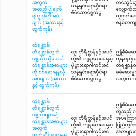
အတွက်
တင်သွင်းခ
သန့်ရှင်းရေးဆိုင်ရာ
အတည်ပြုချက်
လျှောက်ထ
စီမံဆောင်ရွက်မှု
ရယူရန်လိုအပ်
ကူးစက်ရော
ချက် (အသားနှင့်
စနစ်တကျ ထ
ထွက်ကုန်)
တိရစ္ဆာန်၊
တိရစ္ဆာန်ထွက်
လူ၊ တိရိစ္ဆာန်နှင့်အပင်
ဤစီမံဆောင်
ပစ္စည်း သို့မဟုတ်
တို့၏ ကျန်းမားရေးနှင့်
ကုန်စည်အပ
တိရစ္ဆာန်အစာများ
ပိုမွှားရောဂါကင်းစင်
တိရစ္ဆာန်
ကို စစ်ဆေးရန်လို
သန့်ရှင်းရေးဆိုင်ရာ
စစ်ဆေးမှု
အပ်ချက် (အသား
စီမံဆောင်ရွက်မှု
အတွက် ကြိ
နှင့် ထွက်ကုန်)
တိရစ္ဆာန်၊
ဤစီမံဆောင်
တိရစ္ဆာန်ထွက်
တို့သည် 
ပစ္စည်းများနှင့်
လူ၊ တိရိစ္ဆာန်နှင့်အပင်
အပ်ကြောင်
တိရစ္ဆာန်အစာများ
တို့၏ ကျန်းမားရေးနှင့်
ပြည်တွင်းသ
အတွက်
ပိုမွှားရောဂါကင်းစင်
အစာများတင်
သက်ဆိုင်ရာဌာနမှ