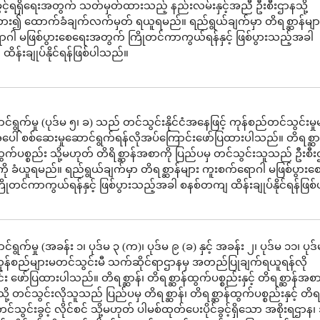
ွင့်ရရှိရေးအတွက် သတ်မှတ်ထားသည့် နည်းလမ်းနှင့်အညီ ဦးစီးဌာနသို့
ား၍ ထောက်ခံချက်လက်မှတ် ရယူရမည်။ ရည်ရွယ်ချက်မှာ တိရစ္ဆာန်မျာ
ဂါ မဖြစ်ပွားစေရေးအတွက် ကြိုတင်ကာကွယ်ရန်နှင့် ဖြစ်ပွားသည့်အခါ
ိန်းချုပ်နိုင်ရန်ဖြစ်ပါသည်။
ရွက်မှု (ပုဒ်မ ၅၊ ခ) သည် တင်သွင်းနိုင်ငံအနေဖြင့် ကုန်စည်တင်သွင်းမှုမ
ေါ် စစ်ဆေးမှုဆောင်ရွက်ရန်လိုအပ်ကြောင်းဖော်ပြထားပါသည်။ တိရစ္ဆာန
ထွက်ပစ္စည်း သို့မဟုတ် တိရိစ္ဆာန်အစာကို ပြည်ပမှ တင်သွင်းသူသည် ဦးစ
ကို ခံယူရမည်။ ရည်ရွယ်ချက်မှာ တိရစ္ဆာန်များ ကူးစက်ရောဂါ မဖြစ်ပွားစ
ုတင်ကာကွယ်ရန်နှင့် ဖြစ်ပွားသည့်အခါ စနစ်တကျ ထိန်းချုပ်နိုင်ရန်ဖြ
ရွက်မှု (အခန်း ၁၊ ပုဒ်မ ၃ (က)၊ ပုဒ်မ ၉ (ခ) နှင့် အခန်း ၂၊ ပုဒ်မ ၁၁၊ ပုဒ
ကုန်စည်များမတင်သွင်းမီ သက်ဆိုင်ရာဌာနမှ အတည်ပြုချက်ရယူရန်လို
း ဖော်ပြထားပါသည်။ တိရစ္ဆာန်၊ တိရစ္ဆာန်ထွက်ပစ္စည်းနှင့် တိရစ္ဆာန်အစာ
ို့ တင်သွင်းလိုသူသည် ပြည်ပမှ တိရစ္ဆာန်၊ တိရစ္ဆာန်ထွက်ပစ္စည်းနှင့် တိရစ
သွင်းခွင့် လိုင်စင် သို့မဟုတ် ပါမစ်ထုတ်ပေးပိုင်ခွင့်ရှိသော အစိုးရဌာန၊ အ