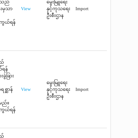
သူသည်
မွေးမြူရေး
်းမှသာ
View
နှင့်ကုသရေး
Import
ဦးစီးဌာန
ကွယ်ရန်
ည်
ယ်ရန်
ွဲခြား
မွေးမြူရေး
ရစ္ဆာန်
View
နှင့်ကုသရေး
Import
ဦးစီးဌာန
မည်။
ကွယ်ရန်
ည်