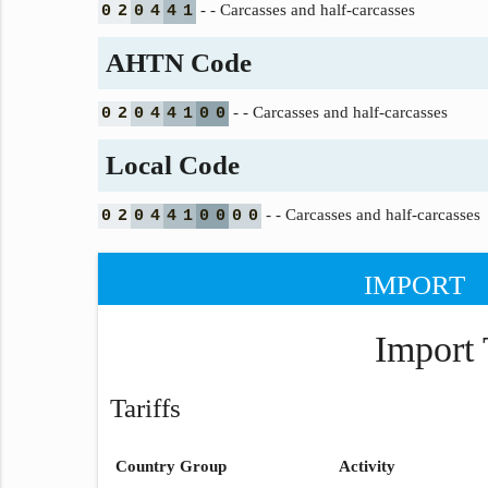
- - Carcasses and half-carcasses
0
2
0
4
4
1
AHTN Code
- - Carcasses and half-carcasses
0
2
0
4
4
1
0
0
Local Code
- - Carcasses and half-carcasses
0
2
0
4
4
1
0
0
0
0
IMPORT
Import 
Tariffs
Country Group
Activity