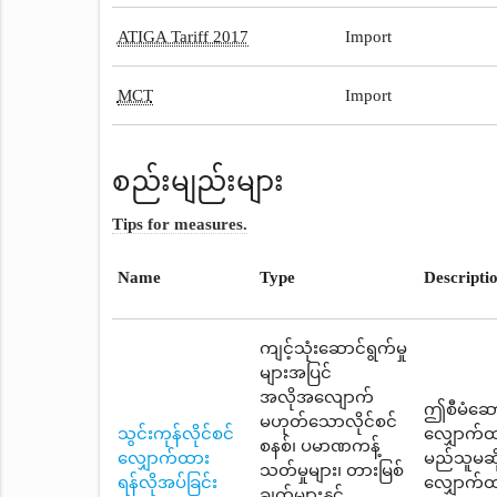
ATIGA Tariff 2017
Import
MCT
Import
စည်းမျည်းများ
Tips for measures.
Name
Type
Descripti
ကျင့်သုံးဆောင်ရွက်မှု
များအပြင်
အလိုအလျောက်
ဤစီမံဆောင
မဟုတ်သောလိုင်စင်
သွင်းကုန်လိုင်စင်
လျှောက်ထ
စနစ်၊ ပမာဏကန့်
လျှောက်ထား
မည်သူမဆို 
သတ်မှုများ၊ တားမြစ်
ရန်လိုအပ်ခြင်း
လျှောက်ထ
ချက်များနှင့်