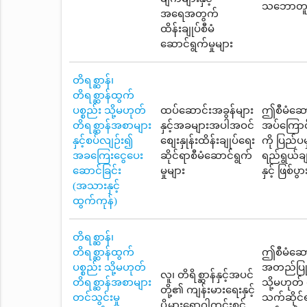
သဘောတူညီခ
အရေအတွက်
ထိန်းချုပ်စီမံ
ဆောင်ရွက်မှုများ
တိရစ္ဆာန်၊
တိရစ္ဆာန်ထွက်
ပစ္စည်း သို့မဟုတ်
ထပ်ဆောင်းအခွန်များ
ဤစီမံဆောင
တိရစ္ဆာန်အစာများ
နှင့်အခများအပါအဝင်
အပ်ကြောင်
နှင့်စပ်လျဉ်း၍
စျေးနှုန်းထိန်းချုပ်ရေး
ကို ပြည်
အခကြေးငွေပေး
ဆိုင်ရာစီမံဆောင်ရွက်
ရည်ရွယ်ချ
ဆောင်ခြင်း
မှုများ
နှင့် ဖြစ်
(အသားနှင့်
ထွက်ကုန်)
တိရစ္ဆာန်၊
တိရစ္ဆာန်ထွက်
ဤစီမံဆောင
ပစ္စည်း သို့မဟုတ်
အတည်ပြုချ
လူ၊ တိရိစ္ဆာန်နှင့်အပင်
တိရစ္ဆာန်အစာများ
သို့မဟုတ်
တို့၏ ကျန်းမားရေးနှင့်
တင်သွင်းမှု
သက်ဆိုင်ရ
ပိုမွှားရောဂါကင်းစင်