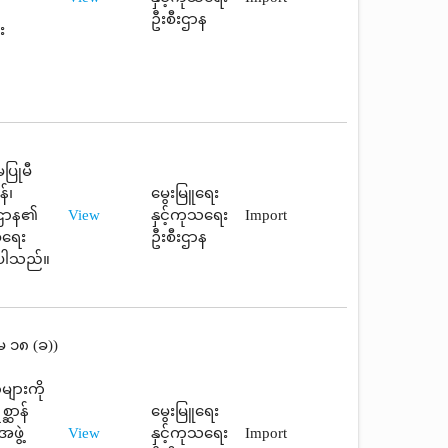
ဦးစီးဌာန
း
ပြုမီ
်၊
မွေးမြူရေး
ီးဌာန၏
View
နှင့်ကုသရေး
Import
ေရေး
ဦးစီးဌာန
စ်ပါသည်။
်မ ၁၈ (ခ))
များကို
္ဆာန်
မွေးမြူရေး
ဖွဲ့
View
နှင့်ကုသရေး
Import