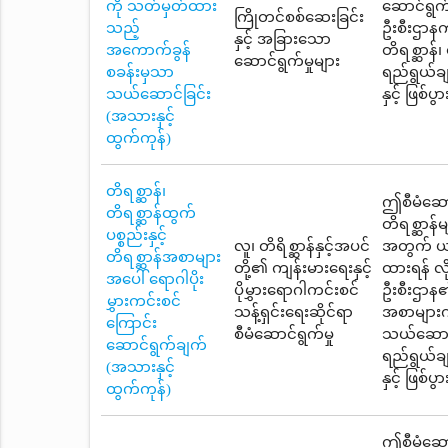
ကို သတ်မှတ်ထား
ဆောင်ရွက
ကြိုတင်စစ်ဆေးခြင်း
သည့်
ဦးစီးဌာန
နှင့် အခြားသော
အကောက်ခွန်
တိရစ္ဆာန်၊
ဆောင်ရွက်မှုများ
စခန်းမှသာ
ရည်ရွယ်ချ
သယ်ဆောင်ခြင်း
နှင့် ဖြစ်
(အသားနှင့်
ထွက်ကုန်)
တိရစ္ဆာန်၊
ဤစီမံဆောင်
တိရစ္ဆာန်ထွက်
တိရစ္ဆာန်မ
ပစ္စည်းနှင့်
လူ၊ တိရိစ္ဆာန်နှင့်အပင်
အတွက် ယင
တိရစ္ဆာန်အစာများ
တို့၏ ကျန်းမားရေးနှင့်
ထားရန် လ
အပေါ် ရောဂါပိုး
ပိုမွှားရောဂါကင်းစင်
ဦးစီးဌာန၏စ
မွှားကင်းစင်
သန့်ရှင်းရေးဆိုင်ရာ
အစာများကိ
ကြောင်း
စီမံဆောင်ရွက်မှု
သယ်ဆောင်
ဆောင်ရွက်ချက်
ရည်ရွယ်ချ
(အသားနှင့်
နှင့် ဖြစ်
ထွက်ကုန်)
ဤစီမံဆောင်