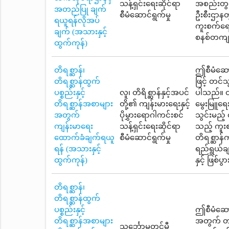
သန့်ရှင်းရေးဆိုင်ရာ
အစည်းတွင်
အတည်ပြု ချက်
စီမံဆောင်ရွက်မှု
ဦးစီးဌာန
ရယူရန်လိုအပ်
ကူးစက်ရော
ချက် (အသားနှင့်
စနစ်တကျ ထ
ထွက်ကုန်)
တိရစ္ဆာန်၊
ဤစီမံဆောင
တိရစ္ဆာန်ထွက်
ဖြင့် တင
ပစ္စည်းနှင့်
လူ၊ တိရိစ္ဆာန်နှင့်အပင်
ပါသည်။ တိ
တိရစ္ဆာန်အစာများ
တို့၏ ကျန်းမားရေးနှင့်
မွေးမြူရေ
အတွက်
ပိုမွှားရောဂါကင်းစင်
သွင်းမည့်
ကျန်းမာရေး
သန့်ရှင်းရေးဆိုင်ရာ
သည့် ကူးစ
ထောက်ခံချက်ရယူ
စီမံဆောင်ရွက်မှု
တိရစ္ဆာန
ရန် (အသားနှင့်
ရည်ရွယ်ချ
ထွက်ကုန်)
နှင့် ဖြစ်
တိရစ္ဆာန်၊
တိရစ္ဆာန်ထွက်
ပစ္စည်းနှင့်
ဤစီမံဆောင
တိရစ္ဆာန်အစာများ
အတွက် တင်
သင်္ဘောမတင်မီ