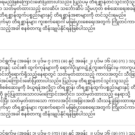
်ရမည်ဖြစ်ကြောင်းဖော်ပြထားပါသည်။ ပြည်ပမှ တိရစ္ဆာန်တင်သွင်းလို
က သတ်မှတ်ထားသည့် လေဆိပ်၊ သင်္ဘောဆိပ် သို့မဟုတ် စစ်ဆေးရေးစခန
 တိရစ္ဆာန်ထွက်ပစ္စည်းများနှင့် တိရစ္ဆာန်အစာများကို တင်သွင်းရမည်။
က်မှာ တိရစ္ဆာန်များ ကူးစက်ရောဂါ မဖြစ်ပွားစေရေးအတွက် ကြိုတင်ကာ
ပွားသည့်အခါ စနစ်တကျ ထိန်းချုပ်နိုင်ရန်ဖြစ်ပါသည်။
ရွက်မှု (အခန်း ၁၊ ပုဒ်မ ၇ (က) (ခ) နှင့် အခန်း ၂၊ ပုဒ်မ ၁၆ (ခ) (ဂ) ) သ
ျားနှင့် ယင်း၏ ထွက်ကုန်များကို ရောဂါပိုးမွှားပျံ့နှံ့ကူးစက်ခြင်းမှ ကာကွ
်းတို့ရောက်ရှိသည့်နေရာတွင် သတ်မှတ်ထားသည့် ကာလအတွင်း သီးခြားခ
ိုအပ်ကြောင်းဖော်ပြထားပါသည်။ ပြည်ပမှ တိရစ္ဆာန်တင်သွင်းသူသည်
စ်ဆေးမှုကို ခံယူရန်အလို့ငှာ တိရစ္ဆာန်၊ တိရစ္ဆာန်ထွက်ပစ္စည်းများနှင့် တိ
ု ခွင့်ပြုထားသောလမ်းကြောင်းအတိုင်း၊ သတ်မှတ်ထားသည့် နေရာသို့
ပြီး သတ်မှတ်ထားသော ကာလအပိုင်းအခြားအထိ သီးသန့်ခွဲခြားထားရ
က်မှာ တိရစ္ဆာန်များ ကူးစက်ရောဂါ မဖြစ်ပွားစေရေးအတွက် ကြိုတင်ကာ
ပွားသည့်အခါ စနစ်တကျ ထိန်းချုပ်နိုင်ရန်ဖြစ်ပါသည်။
ရွက်မှု (အခန်း ၁၊ ပုဒ်မ ၇ (က) (ခ) နှင့် အခန်း ၂၊ ပုဒ်မ ၁၆ (ခ) (ဂ) ) သ