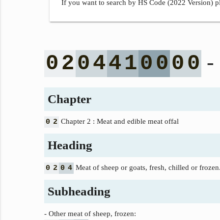
If you want to search by HS Code (2022 Version) pl
- 
0
2
0
4
4
1
0
0
0
0
Chapter
Chapter 2 : Meat and edible meat offal
0
2
Heading
Meat of sheep or goats, fresh, chilled or frozen
0
2
0
4
Subheading
- Other meat of sheep, frozen: