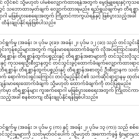
 လိုင်စင် သို့မဟုတ် ပါမစ်လျှောက်ထားရန်အတွက် မွေးမြူရေးနှင့်ကုသ
တွင် သဘောထားမှတ်ချက် လျှောက်ထားရမည်။ ရည်ရွယ်ချက်မှာ တိရစ္ဆာန
ဂါ မဖြစ်ပွားစေရေးအတွက် ကြိုတင်ကာကွယ်ရန်နှင့် ဖြစ်ပွားသည့်အခါ
ိန်းချုပ်နိုင်ရန်ဖြစ်ပါသည်။
်ရွက်မှု (အခန်း ၁၊ ပုဒ်မ ၃(ခ)၊ အခန်း ၂၊ ပုဒ်မ ၁၂ (ခ)) သည် တင်သွင်းန
်သွင်းကုန်စည်များအတွက် ကျန်းမာရေးထောက်ခံချက် လိုအပ်ကြောင်းဖေ
ရစ္ဆာန်၊ တိရစ္ဆာန်ထွက်ပစ္စည်းနှင့် တိရစ္ဆာန်အစာများကို တင်သွင်းလိုသ
းနှင့် ကုသရေးဦးစီးဌာနတွင် တင်သွင်းခွင့်ထောက်ခံချက်လျှောက်ထားရာတ
 တိရစ္ဆာန်၊ တိရစ္ဆာန်ထွက်ပစ္စည်းနှင့် တိရစ္ဆာန်အစာတွင် ဦးစီးဌာနက သ
က် ရောဂါကင်းရှင်းကြောင်း တင်ပို့မည့်နိုင်ငံ၏ သက်ဆိုင်ရာဌာနမှ ထုတ
်ကျန်းမာရေးထောက်ခံချက် သို့မဟုတ် ထောက်ခံချက်ကို တင်ပြရမည်။
က်မှာ တိရစ္ဆာန်များ ကူးစက်ရောဂါ မဖြစ်ပွားစေရေးအတွက် ကြိုတင်ကာ
ပွားသည့်အခါ စနစ်တကျ ထိန်းချုပ်နိုင်ရန်ဖြစ်ပါသည်။
်ရွက်မှု (အခန်း ၁၊ ပုဒ်မ ၄ (က) နှင့် အခန်း ၂၊ ပုဒ်မ ၁၃ (က)) သည် စစ
သွင်းမှုများကို သတ်မှတ်ဝင်ပေါက် သို့မဟုတ် အကောက်ခွန် ရုံးများမှ