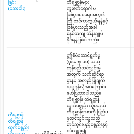
ခြင်း
တိရစ္ဆာန်များ
(ဆေးဝါး)
ကူးစက်ရောဂါ မ
ဖြစ်ပွားစေရေးအတွက်
ကြိုတင်ကာကွယ်ရန်နှင့်
ဖြစ်ပွားသည့်အခါ
စနစ်တကျ ထိန်းချုပ်
နိုင်ရန်ဖြစ်ပါသည်။
ဤစီမံဆောင်ရွက်မှု
(ပုဒ်မ ၅၊ ၁၀) သည်
ကုန်စည်တင်သွင်းမှု
အတွက် သက်ဆိုင်ရာ
ဌာနမှ အတည်ပြုချက်
ရယူရန်လိုအပ်ကြောင်း
ဖော်ပြထားပါသည်။
တိရစ္ဆာန်၊ တိရစ္ဆာန်
ထွက်ပစ္စည်း သို့မဟုတ်
တိရစ္ဆာန်အစာကို ပြည်ပ
တိရစ္ဆာန်၊
မှတင်သွင်းသူသည်
တိရစ္ဆာန်
တင်သွင်းမည့်ပစ္စည်းနှင့်
ထွက်ပစ္စည်း
စပ်လျဉ်း၍
သို့မဟုတ်
လူ၊ တိရိစ္ဆာန်နှင့်