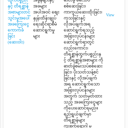
ထွက်ပစ္စည်း
အခွန်များနှင့်
ဓာတ်ခွဲ စမ်းသပ်
နှင့် တိရစ္ဆာန်
အခများ
စစ်ဆေးခြင်း၊
အစာများတင်
အပါအဝင် စျေး
ကာကွယ်ဆေးထိုးခြင်း၊
View
သွင်းမှုအပေါ်
နှုန်းထိန်းချုပ်
ကုသခြင်းနှင့်
အခကြေးငွေ
ရေးဆိုင်ရာစီမံ
လိုအပ်ချက်အရ
ကောက်ခံ
ဆောင်ရွက်မှု
ဆောင်ရွက်ရသည့်
ခြင်း
များ
အခြားလုပ်ငန်းများ
(ဆေးဝါး)
ဆောင်ရွက်ရာတွင်
လည်းကောင်း၊
တိရစ္ဆာန်ထွက်ပစ္စည်းနှ
င့် တိရစ္ဆာန်အစာများ ကို
ဓာတ်ခွဲစမ်းသပ်စစ်ဆေး
ခြင်း၊ ပိုးသတ်သန့်စင်
ခြင်းနှင့် လိုအပ်ချက်
အရ ဆောင်ရွက်သော
အခြားလုပ်ငန်းများ
အတွက် သတ်မှတ်ထား
သည့် အခကြေးငွေများ
ကိုပေးဆောင်ရမည်။
ရည်ရွယ်ချက်မှာ
တိရစ္ဆာန်များ
ကူးစက်ရောဂါ မ