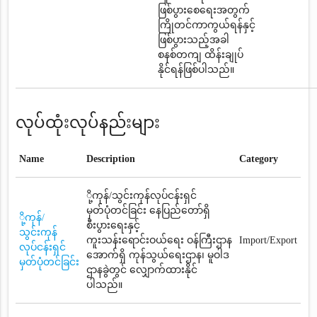
ဖြစ်ပွားစေရေးအတွက်
ကြိုတင်ကာကွယ်ရန်နှင့်
ဖြစ်ပွားသည့်အခါ
စနစ်တကျ ထိန်းချုပ်
နိုင်ရန်ဖြစ်ပါသည်။
လုပ်ထုံးလုပ်နည်းများ
Name
Description
Category
ို့ကုန်/သွင်းကုန်လုပ်ငန်းရှင်
မှတ်ပုံတင်ခြင်း နေပြည်တော်ရှိ
ို့ကုန်/
စီးပွားရေးနှင့်
သွင်းကုန်
ကူးသန်းရောင်းဝယ်ရေး ဝန်ကြီးဌာန
Import/Export
လုပ်ငန်းရှင်
အောက်ရှိ ကုန်သွယ်ရေးဌာန၊ မူဝါဒ
မှတ်ပုံတင်ခြင်း
ဌာနခွဲတွင် လျှောက်ထားနိုင်
ပါသည်။