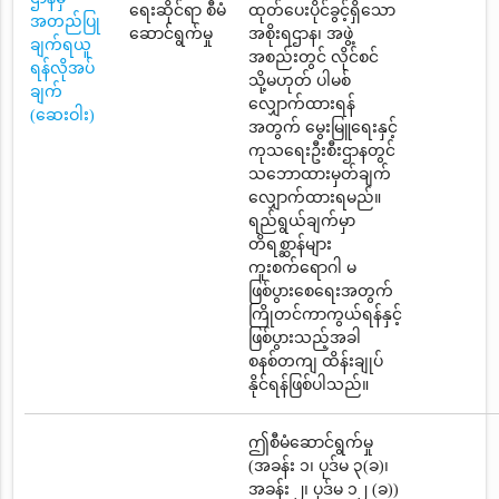
ရေးဆိုင်ရာ စီမံ
ထုတ်ပေးပိုင်ခွင့်ရှိသော
အတည်ပြု
ဆောင်ရွက်မှု
အစိုးရဌာန၊ အဖွဲ့
ချက်ရယူ
အစည်းတွင် လိုင်စင်
ရန်လိုအပ်
သို့မဟုတ် ပါမစ်
ချက်
လျှောက်ထားရန်
(ဆေးဝါး)
အတွက် မွေးမြူရေးနှင့်
ကုသရေးဦးစီးဌာနတွင်
သဘောထားမှတ်ချက်
လျှောက်ထားရမည်။
ရည်ရွယ်ချက်မှာ
တိရစ္ဆာန်များ
ကူးစက်ရောဂါ မ
ဖြစ်ပွားစေရေးအတွက်
ကြိုတင်ကာကွယ်ရန်နှင့်
ဖြစ်ပွားသည့်အခါ
စနစ်တကျ ထိန်းချုပ်
နိုင်ရန်ဖြစ်ပါသည်။
ဤစီမံဆောင်ရွက်မှု
(အခန်း ၁၊ ပုဒ်မ ၃(ခ)၊
အခန်း ၂၊ ပုဒ်မ ၁၂ (ခ))