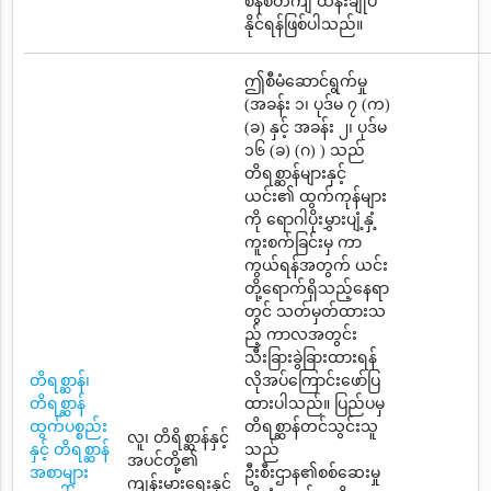
စနစ်တကျ ထိန်းချုပ်
နိုင်ရန်ဖြစ်ပါသည်။
ဤစီမံဆောင်ရွက်မှု
(အခန်း ၁၊ ပုဒ်မ ၇ (က)
(ခ) နှင့် အခန်း ၂၊ ပုဒ်မ
၁၆ (ခ) (ဂ) ) သည်
တိရစ္ဆာန်များနှင့်
ယင်း၏ ထွက်ကုန်များ
ကို ရောဂါပိုးမွှားပျံ့နှံ့
ကူးစက်ခြင်းမှ ကာ
ကွယ်ရန်အတွက် ယင်း
တို့ရောက်ရှိသည့်နေရာ
တွင် သတ်မှတ်ထားသ
ည့် ကာလအတွင်း
သီးခြားခွဲခြားထားရန်
တိရစ္ဆာန်၊
လိုအပ်ကြောင်းဖော်ပြ
တိရစ္ဆာန်
ထားပါသည်။ ပြည်ပမှ
ထွက်ပစ္စည်း
တိရစ္ဆာန်တင်သွင်းသူ
လူ၊ တိရိစ္ဆာန်နှင့်
နှင့် တိရစ္ဆာန်
သည်
အပင်တို့၏
အစာများ
ဦးစီးဌာန၏စစ်ဆေးမှု
ကျန်းမားရေးနှင့်