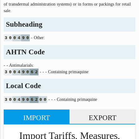
of transdermal administration systems) or in forms or packings for retail
sale.
Subheading
3
0
0
4
9
0
- Other:
AHTN Code
- - Antimalarials:
3
0
0
4
9
0
6
2
- - - Containing primaquine
Local Code
3
0
0
4
9
0
6
2
0
0
- - - Containing primaquine
IMPORT
EXPORT
Import Tariffs, Measures,