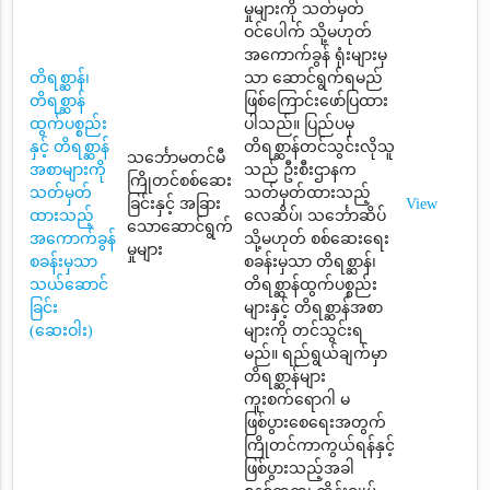
မှုများကို သတ်မှတ်
ဝင်ပေါက် သို့မဟုတ်
အကောက်ခွန် ရုံးများမှ
တိရစ္ဆာန်၊
သာ ဆောင်ရွက်ရမည်
တိရစ္ဆာန်
ဖြစ်ကြောင်းဖော်ပြထား
ထွက်ပစ္စည်း
ပါသည်။ ပြည်ပမှ
နှင့် တိရစ္ဆာန်
တိရစ္ဆာန်တင်သွင်းလိုသူ
သင်္ဘောမတင်မီ
အစာများကို
သည် ဦးစီးဌာနက
ကြိုတင်စစ်ဆေး
သတ်မှတ်
သတ်မှတ်ထားသည့်
ခြင်းနှင့် အခြား
View
ထားသည့်
လေဆိပ်၊ သင်္ဘောဆိပ်
သောဆောင်ရွက်
အကောက်ခွန်
သို့မဟုတ် စစ်ဆေးရေး
မှုများ
စခန်းမှသာ
စခန်းမှသာ တိရစ္ဆာန်၊
သယ်ဆောင်
တိရစ္ဆာန်ထွက်ပစ္စည်း
ခြင်း
များနှင့် တိရစ္ဆာန်အစာ
(ဆေးဝါး)
များကို တင်သွင်းရ
မည်။ ရည်ရွယ်ချက်မှာ
တိရစ္ဆာန်များ
ကူးစက်ရောဂါ မ
ဖြစ်ပွားစေရေးအတွက်
ကြိုတင်ကာကွယ်ရန်နှင့်
ဖြစ်ပွားသည့်အခါ