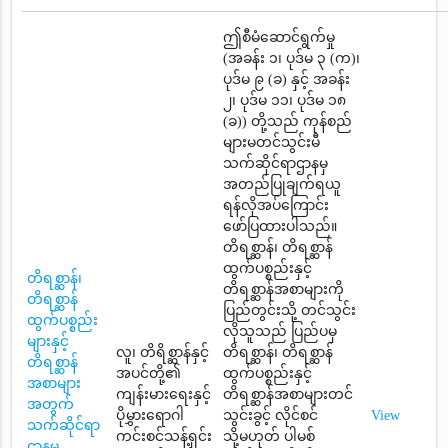
ဤစီမံဆောင်ရွက်မှု
(အခန်း ၁၊ ပုဒ်မ ၃ (က)၊
ပုဒ်မ ၉ (ခ) နှင့် အခန်း
၂၊ ပုဒ်မ ၁၁၊ ပုဒ်မ ၁၈
(ခ)) တို့သည် ကုန်စည်
များမတင်သွင်းမီ
သက်ဆိုင်ရာဌာနမှ
အတည်ပြုချက်ရယူ
ရန်လိုအပ်ကြောင်း
ဖော်ပြထားပါသည်။
တိရစ္ဆာန်၊ တိရစ္ဆာန်
ထွက်ပစ္စည်းနှင့်
တိရစ္ဆာန်၊
တိရစ္ဆာန်အစာများကို
တိရစ္ဆာန်
ပြည်တွင်းသို့ တင်သွင်း
ထွက်ပစ္စည်း
လိုသူသည် ပြည်ပမှ
များနှင့်
လူ၊ တိရိစ္ဆာန်နှင့်
တိရစ္ဆာန်၊ တိရစ္ဆာန်
တိရစ္ဆာန်
အပင်တို့၏
ထွက်ပစ္စည်းနှင့်
အစာများ
ကျန်းမားရေးနှင့်
တိရစ္ဆာန်အစာများတင်
အတွက်
ပိုမွှားရောဂါ
သွင်းခွင့် လိုင်စင်
View
သက်ဆိုင်ရာ
ကင်းစင်သန့်ရှင်း
သို့မဟုတ် ပါမစ်
ဌာနမှ