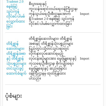
Tradenet 2.0
စီးပွားရေးနှင့်
စနစ်ဖြင့်
ကူးသန်းရောင်းဝယ်ရေးဝန်ကြီးဌာန၊
သွင်းကုန်
ကုန်သွယ်ရေးဦးစီးဌာနအောက်
Import
လိုင်စင်/ပါမစ်
ရှိTradenet 2.0 စနစ်ဖြင့် သွင်းကုန်
လျှောက်ထား
လိုင်စင်/ပါမစ်လျှောက်ထားခြင်း
ခြင်း
တိရိစ္ဆာန်ဆေးဝါးများ၊ တိရိစ္ဆာန်
တိရိစ္ဆာန်
အစာနှင့် တိရိစ္ဆာန်သုံးပစ္စည်းများ
ဆေးဝါးများ၊
ပြည်တွင်းသို့တင်သွင်းရာတွင်
တိရိစ္ဆာန်အစာ
လိုက်နာလုပ်ဆောင်ရမည့်
နှင့် တိရိစ္ဆာန်
လုပ်ငန်းစဉ်များအား မွေးမြူရေးနှင့်
Import
သုံးပစ္စည်းများ
ကုသရေးဦးစီးဌာန၊ စိုက်ပျိုးရေး၊
တင်သွင်းခွင့်
မွေးမြူရေးနှင့် ဆည်မြောင်း
ထောက်ခံချက်
ဝန်ကြီးဌာနမှ ထုတ်ပြန်ထား
ပါသည်။
ပုံစံများ