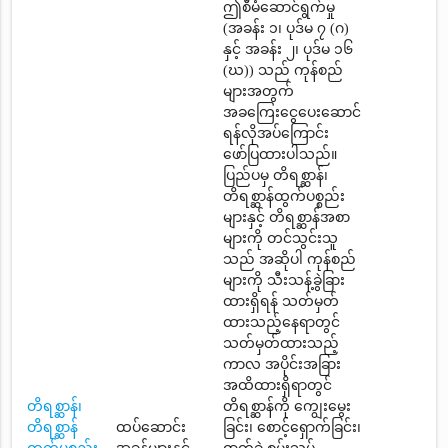
ဤစီမံဆောင်ရွက်မှု
(အခန်း ၁၊ ပုဒ်မ ၇ (ဂ)
နှင့် အခန်း ၂၊ ပုဒ်မ ၁၆
(ဃ)) သည် ကုန်စည်
များအတွက်
အခကြေးငွေပေးဆောင်
ရန်လိုအပ်ကြောင်း
ဖော်ပြထားပါသည်။
ပြည်ပမှ တိရစ္ဆာန်၊
တိရစ္ဆာန်ထွက်ပစ္စည်း
များနှင့် တိရစ္ဆာန်အစာ
များကို တင်သွင်းသူ
သည် အဆိုပါ ကုန်စည်
များကို သီးသန့်ခွဲခြား
ထားရှိရန် သတ်မှတ်
ထားသည့်နေရာတွင်
သတ်မှတ်ထားသည့်
ကာလ အပိုင်းအခြား
အထိထားရှိရာတွင်
တိရစ္ဆာန်၊
တိရစ္ဆာန်ကို ကျွေးမွေး
တိရစ္ဆာန်
ထပ်ဆောင်း
ခြင်း၊ စောင့်ရှောက်ခြင်း၊