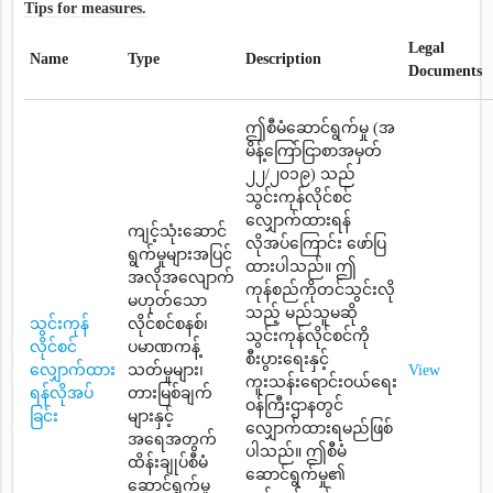
Tips for measures.
Legal
Name
Type
Description
Documents
ဤစီမံဆောင်ရွက်မှု (အ
မိန့်ကြော်ငြာစာအမှတ်
၂၂/၂၀၁၉) သည်
သွင်းကုန်လိုင်စင်
လျှောက်ထားရန်
ကျင့်သုံးဆောင်
လိုအပ်ကြောင်း ဖော်ပြ
ရွက်မှုများအပြင်
ထားပါသည်။ ဤ
အလိုအလျောက်
ကုန်စည်ကိုတင်သွင်းလို
မဟုတ်သော
သည့် မည်သူမဆို
သွင်းကုန်
လိုင်စင်စနစ်၊
သွင်းကုန်လိုင်စင်ကို
လိုင်စင်
ပမာဏကန့်
စီးပွားရေးနှင့်
လျှောက်ထား
သတ်မှုများ၊
View
ကူးသန်းရောင်းဝယ်ရေး
ရန်လိုအပ်
တားမြစ်ချက်
ဝန်ကြီးဌာနတွင်
ခြင်း
များနှင့်
လျှောက်ထားရမည်ဖြစ်
အရေအတွက်
ပါသည်။ ဤစီမံ
ထိန်းချုပ်စီမံ
ဆောင်ရွက်မှု၏
ဆောင်ရွက်မှု