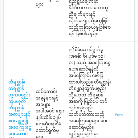
ရည်ရွယ်ချက်မှာ
များ
နိုင်ငံတကာသဘောတူ
ညီချက်များနှင့်
လိုက်လျောညီထွေဖြစ်
သည့်ကုန်သွယ်မှုဖြစ်စေ
ရန် ဖြစ်ပါသည်။
ဤစီမံဆောင်ရွက်မှု
(အခန်း ၆၊ ပုဒ်မ ၁၃၊
က) သည် အခကြေးငွေ
ပေးဆောင်ရန်လို
အပ်ကြောင်း ဖော်ပြ
တိရစ္ဆာန်၊
ထားပါသည်။ တိရစ္ဆာန်၊
တိရစ္ဆာန်
တိရစ္ဆာန်ထွက်ပစ္စည်း
ထပ်ဆောင်း
ထွက်ပစ္စည်း
သို့မဟုတ် တိရစ္ဆာန်
အခွန်များနှင့်
သို့မဟုတ်
အစာကို ပြည်ပမှ တင်
အခများ
တိရစ္ဆာန်
သွင်းသူသည်
အပါအဝင် စျေး
အစာများနှင့်
သတ်မှတ်ထားသည့်
View
နှုန်းထိန်းချုပ်
စပ်လျဉ်း၍
အခကြေးငွေများ ပေး
ရေးဆိုင်ရာစီမံ
အခကြေးငွေ
ဆောင်ရမည်။
ဆောင်ရွက်မှု
ပေးဆောင်
ရည်ရွယ်ချက်မှာ
များ