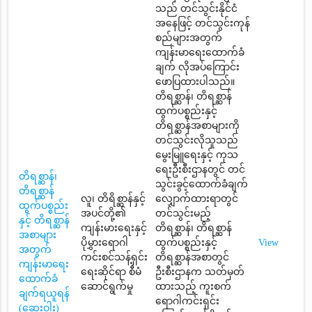
သည် တင်သွင်းနိုင်ငံ
အနေဖြင့် တင်သွင်းကုန်
စည်များအတွက်
ကျန်းမာရေးထောက်ခံ
ချက် လိုအပ်ကြောင်း
ဖောပြထားပါသည်။
တိရစ္ဆာန်၊ တိရစ္ဆာန်
ထွက်ပစ္စည်းနှင့်
တိရစ္ဆာန်အစာများကို
တင်သွင်းလိုသူသည်
မွေးမြူရေးနှင့် ကုသ
ရေးဦးစီးဌာနတွင် တင်
တိရစ္ဆာန်၊
သွင်းခွင့်ထောက်ခံချက်
တိရစ္ဆာန်
လူ၊ တိရိစ္ဆာန်နှင့်
လျှောက်ထားရာတွင်
ထွက်ပစ္စည်း
အပင်တို့၏
တင်သွင်းမည့်
နှင့် တိရစ္ဆာန်
ကျန်းမားရေးနှင့်
တိရစ္ဆာန်၊ တိရစ္ဆာန်
အစာများ
ပိုမွှားရောဂါ
ထွက်ပစ္စည်းနှင့်
View
အတွက်
ကင်းစင်သန့်ရှင်း
တိရစ္ဆာန်အစာတွင်
ကျန်းမာရေး
ရေးဆိုင်ရာ စီမံ
ဦးစီးဌာနက သတ်မှတ်
ထောက်ခံ
ဆောင်ရွက်မှု
ထားသည့် ကူးစက်
ချက်ရယူရန်
ရောဂါကင်းရှင်း
(ဆေးဝါး)