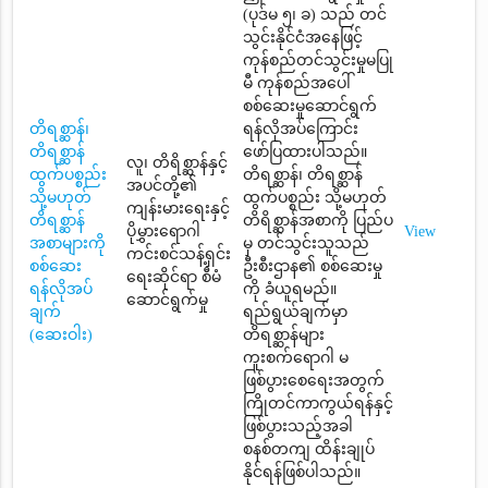
(ပုဒ်မ ၅၊ ခ) သည် တင်
သွင်းနိုင်ငံအနေဖြင့်
ကုန်စည်တင်သွင်းမှုမပြု
မီ ကုန်စည်အပေါ်
စစ်ဆေးမှုဆောင်ရွက်
တိရစ္ဆာန်၊
ရန်လိုအပ်ကြောင်း
တိရစ္ဆာန်
ဖော်ပြထားပါသည်။
လူ၊ တိရိစ္ဆာန်နှင့်
ထွက်ပစ္စည်း
တိရစ္ဆာန်၊ တိရစ္ဆာန်
အပင်တို့၏
သို့မဟုတ်
ထွက်ပစ္စည်း သို့မဟုတ်
ကျန်းမားရေးနှင့်
တိရစ္ဆာန်
တိရိစ္ဆာန်အစာကို ပြည်ပ
ပိုမွှားရောဂါ
View
အစာများကို
မှ တင်သွင်းသူသည်
ကင်းစင်သန့်ရှင်း
စစ်ဆေး
ဦးစီးဌာန၏ စစ်ဆေးမှု
ရေးဆိုင်ရာ စီမံ
ရန်လိုအပ်
ကို ခံယူရမည်။
ဆောင်ရွက်မှု
ချက်
ရည်ရွယ်ချက်မှာ
(ဆေးဝါး)
တိရစ္ဆာန်များ
ကူးစက်ရောဂါ မ
ဖြစ်ပွားစေရေးအတွက်
ကြိုတင်ကာကွယ်ရန်နှင့်
ဖြစ်ပွားသည့်အခါ
စနစ်တကျ ထိန်းချုပ်
နိုင်ရန်ဖြစ်ပါသည်။