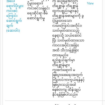
အပေါ်
ကို ခံယူရန်အလို့ငှာ
ပိုမွှားရောဂါ
View
ရောဂါပိုးမွှား
တိရစ္ဆာန်၊ တိရစ္ဆာန်
ကင်းစင်သန့်ရှင်း
ကင်းစင်
ထွက်ပစ္စည်းများနှင့်
ရေးဆိုင်ရာ စီမံ
ကြောင်း
တိရစ္ဆာန်အစာများကို ခွ
ဆောင်ရွက်မှု
ဆောင်ရွက်
င့်ပြုထားသော
ချက်
လမ်းကြောင်းအတိုင်း၊
(ဆေးဝါး)
သတ်မှတ်ထားသည့်
နေရာသို့ သယ်ဆောင်
ပြီး သတ်မှတ်ထားသော
ကာလအပိုင်းအခြား
အထိ သီးသန့်ခွဲခြား
ထားရမည်။
ရည်ရွယ်ချက်မှာ
တိရစ္ဆာန်များ
ကူးစက်ရောဂါ မ
ဖြစ်ပွားစေရေးအတွက်
ကြိုတင်ကာကွယ်ရန်နှင့်
ဖြစ်ပွားသည့်အခါ
စနစ်တကျ ထိန်းချုပ်
နိုင်ရန်ဖြစ်ပါသည်။