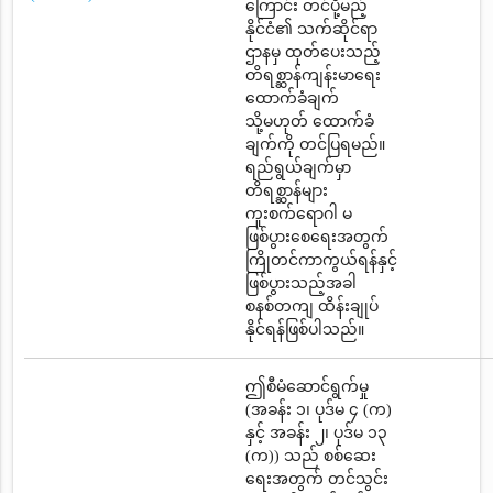
ကြောင်း တင်ပို့မည့်
နိုင်ငံ၏ သက်ဆိုင်ရာ
ဌာနမှ ထုတ်ပေးသည့်
တိရစ္ဆာန်ကျန်းမာရေး
ထောက်ခံချက်
သို့မဟုတ် ထောက်ခံ
ချက်ကို တင်ပြရမည်။
ရည်ရွယ်ချက်မှာ
တိရစ္ဆာန်များ
ကူးစက်ရောဂါ မ
ဖြစ်ပွားစေရေးအတွက်
ကြိုတင်ကာကွယ်ရန်နှင့်
ဖြစ်ပွားသည့်အခါ
စနစ်တကျ ထိန်းချုပ်
နိုင်ရန်ဖြစ်ပါသည်။
ဤစီမံဆောင်ရွက်မှု
(အခန်း ၁၊ ပုဒ်မ ၄ (က)
နှင့် အခန်း ၂၊ ပုဒ်မ ၁၃
(က)) သည် စစ်ဆေး
ရေးအတွက် တင်သွင်း