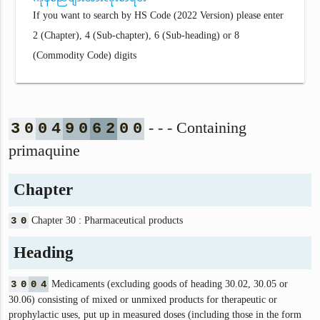
If you want to search by HS Code (2022 Version) please enter
2 (Chapter), 4 (Sub-chapter), 6 (Sub-heading) or 8
(Commodity Code) digits
- - - Containing
3
0
0
4
9
0
6
2
0
0
primaquine
Chapter
3
0
Chapter 30 : Pharmaceutical products
Heading
3
0
0
4
Medicaments (excluding goods of heading 30.02, 30.05 or
30.06) consisting of mixed or unmixed products for therapeutic or
prophylactic uses, put up in measured doses (including those in the form