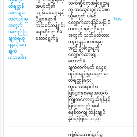
သက်ဆိုင်ရာအစိုးရဌာန
တိရစ္ဆာန်
အပင်တို့၏
သို့ တင်သွင်းခွင့်လိုင်စင်
အစာများ
ကျန်းမားရေးနှင့်
သို့မဟုတ် ပါမစ်
တင်သွင်းမှု
ပိုမွှားရောဂါ
View
လျှောက်ထားခြင်းမပြုမီ
အတွက်
ကင်းစင်သန့်ရှင်း
တင်သွင်းခွင့်ရရှိရေး
အတည်ပြု
ရေးဆိုင်ရာ စီမံ
အတွက် သတ်မှတ်ထား
ချက်ရယူ
ဆောင်ရွက်မှု
သည့် နည်းလမ်းနှင့်
ရန်လိုအပ်
အညီ ဦးစီးဌာနသို့
ချက်
လျှောက်ထား၍
(ဆေးဝါး)
ထောက်ခံ
ချက်လက်မှတ် ရယူရ
မည်။ ရည်ရွယ်ချက်မှာ
တိရစ္ဆာန်များ
ကူးစက်ရောဂါ မ
ဖြစ်ပွားစေရေးအတွက်
ကြိုတင်ကာကွယ်ရန်နှင့်
ဖြစ်ပွားသည့်အခါ
စနစ်တကျ ထိန်းချုပ်
နိုင်ရန်ဖြစ်ပါသည်။
ဤစီမံဆောင်ရွက်မှု