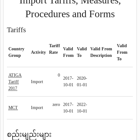
Import Tariffs, Measures,
Procedures and Forms
Tariffs
Tariff
Valid
Country
Valid
Valid
Valid From
Activity
Rate
From
Group
From
To
Description
To
ATIGA
0
2017-
2020-
Tariff
Import
10-01
01-01
2017
zero
2017-
2022-
MCT
Import
10-01
10-01
စည်းမျည်းများ