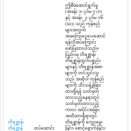
ဤစီမံဆောင်ရွက်မှု
(အခန်း ၁၊ ပုဒ်မ ၇ (ဂ)
နှင့် အခန်း ၂၊ ပုဒ်မ ၁၆
(ဃ)) သည် ကုန်စည်
များအတွက်
အခကြေးငွေပေးဆောင်
ရန်လိုအပ်ကြောင်း
ဖော်ပြထားပါသည်။
ပြည်ပမှ တိရစ္ဆာန်၊
တိရစ္ဆာန်ထွက်ပစ္စည်း
များနှင့် တိရစ္ဆာန်အစာ
များကို တင်သွင်းသူ
သည် အဆိုပါ ကုန်စည်
များကို သီးသန့်ခွဲခြား
ထားရှိရန် သတ်မှတ်
ထားသည့်နေရာတွင်
သတ်မှတ်ထားသည့်
ကာလ အပိုင်းအခြား
အထိထားရှိရာတွင်
တိရစ္ဆာန်၊
တိရစ္ဆာန်ကို ကျွေးမွေး
တိရစ္ဆာန်
ထပ်ဆောင်း
ခြင်း၊ စောင့်ရှောက်ခြင်း၊