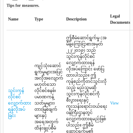
Tips for measures.
Legal
Name
Type
Description
Documents
ဤစီမံဆောင်ရွက်မှု (အ
မိန့်ကြော်ငြာစာအမှတ်
၂၂/၂၀၁၉) သည်
သွင်းကုန်လိုင်စင်
လျှောက်ထားရန်
ကျင့်သုံးဆောင်
လိုအပ်ကြောင်း ဖော်ပြ
ရွက်မှုများအပြင်
ထားပါသည်။ ဤ
အလိုအလျောက်
ကုန်စည်ကိုတင်သွင်းလို
မဟုတ်သော
သည့် မည်သူမဆို
သွင်းကုန်
လိုင်စင်စနစ်၊
သွင်းကုန်လိုင်စင်ကို
လိုင်စင်
ပမာဏကန့်
စီးပွားရေးနှင့်
လျှောက်ထား
သတ်မှုများ၊
View
ကူးသန်းရောင်းဝယ်ရေး
ရန်လိုအပ်
တားမြစ်ချက်
ဝန်ကြီးဌာနတွင်
ခြင်း
များနှင့်
လျှောက်ထားရမည်ဖြစ်
အရေအတွက်
ပါသည်။ ဤစီမံ
ထိန်းချုပ်စီမံ
ဆောင်ရွက်မှု၏