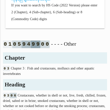
If you want to search by HS Code (2022 Version) please enter
2 (Chapter), 4 (Sub-chapter), 6 (Sub-heading) or 8
(Commodity Code) digits
- - - - Other
0
1
0
5
9
4
9
9
0
0
Chapter
0
3
Chapter 3 : Fish and crustaceans, molluscs and other aquatic
invertebrates
Heading
0
3
0
6
Crustaceans, whether in shell or not, live, fresh, chilled, frozen,
dried, salted or in brine; smoked crustaceans, whether in shell or not,
whether or not cooked before or during the smoking process; crustaceans,