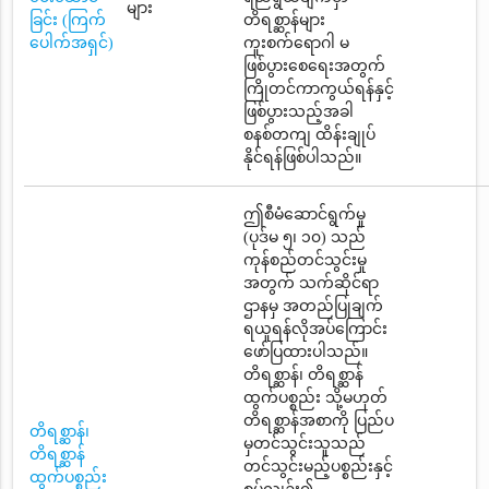
များ
ခြင်း (ကြက်
တိရစ္ဆာန်များ
ပေါက်အရှင်)
ကူးစက်ရောဂါ မ
ဖြစ်ပွားစေရေးအတွက်
ကြိုတင်ကာကွယ်ရန်နှင့်
ဖြစ်ပွားသည့်အခါ
စနစ်တကျ ထိန်းချုပ်
နိုင်ရန်ဖြစ်ပါသည်။
ဤစီမံဆောင်ရွက်မှု
(ပုဒ်မ ၅၊ ၁၀) သည်
ကုန်စည်တင်သွင်းမှု
အတွက် သက်ဆိုင်ရာ
ဌာနမှ အတည်ပြုချက်
ရယူရန်လိုအပ်ကြောင်း
ဖော်ပြထားပါသည်။
တိရစ္ဆာန်၊ တိရစ္ဆာန်
ထွက်ပစ္စည်း သို့မဟုတ်
တိရစ္ဆာန်အစာကို ပြည်ပ
တိရစ္ဆာန်၊
မှတင်သွင်းသူသည်
တိရစ္ဆာန်
တင်သွင်းမည့်ပစ္စည်းနှင့်
ထွက်ပစ္စည်း