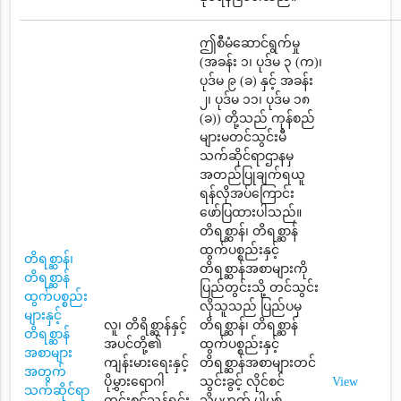
ဤစီမံဆောင်ရွက်မှု
(အခန်း ၁၊ ပုဒ်မ ၃ (က)၊
ပုဒ်မ ၉ (ခ) နှင့် အခန်း
၂၊ ပုဒ်မ ၁၁၊ ပုဒ်မ ၁၈
(ခ)) တို့သည် ကုန်စည်
များမတင်သွင်းမီ
သက်ဆိုင်ရာဌာနမှ
အတည်ပြုချက်ရယူ
ရန်လိုအပ်ကြောင်း
ဖော်ပြထားပါသည်။
တိရစ္ဆာန်၊ တိရစ္ဆာန်
ထွက်ပစ္စည်းနှင့်
တိရစ္ဆာန်၊
တိရစ္ဆာန်အစာများကို
တိရစ္ဆာန်
ပြည်တွင်းသို့ တင်သွင်း
ထွက်ပစ္စည်း
လိုသူသည် ပြည်ပမှ
များနှင့်
လူ၊ တိရိစ္ဆာန်နှင့်
တိရစ္ဆာန်၊ တိရစ္ဆာန်
တိရစ္ဆာန်
အပင်တို့၏
ထွက်ပစ္စည်းနှင့်
အစာများ
ကျန်းမားရေးနှင့်
တိရစ္ဆာန်အစာများတင်
အတွက်
ပိုမွှားရောဂါ
သွင်းခွင့် လိုင်စင်
View
သက်ဆိုင်ရာ
ကင်းစင်သန့်ရှင်း
သို့မဟုတ် ပါမစ်