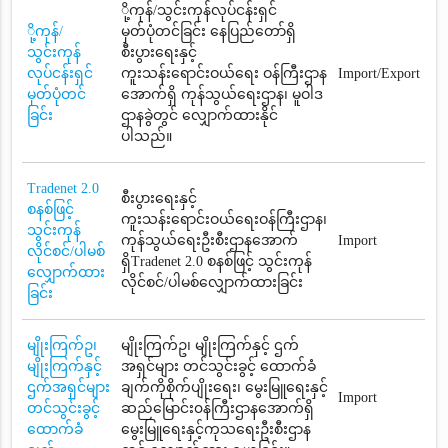
ို့ကုန်/သွင်းကုန်လုပ်ငန်းရှင်
ို့ကုန်/
မှတ်ပုံတင်ခြင်း နေပြည်တော်ရှိ
သွင်းကုန်
စီးပွားရေးနှင့်
လုပ်ငန်းရှင်
ကူးသန်းရောင်းဝယ်ရေး ဝန်ကြီးဌာန
Import/Export
မှတ်ပုံတင်
အောက်ရှိ ကုန်သွယ်ရေးဌာန၊ မူဝါဒ
ခြင်း
ဌာနခွဲတွင် လျှောက်ထားနိုင်
ပါသည်။
Tradenet 2.0
စီးပွားရေးနှင့်
စနစ်ဖြင့်
ကူးသန်းရောင်းဝယ်ရေးဝန်ကြီးဌာန၊
သွင်းကုန်
ကုန်သွယ်ရေးဦးစီးဌာနအောက်
Import
လိုင်စင်/ပါမစ်
ရှိTradenet 2.0 စနစ်ဖြင့် သွင်းကုန်
လျှောက်ထား
လိုင်စင်/ပါမစ်လျှောက်ထားခြင်း
ခြင်း
မျိုးကြက်ဥ၊
မျိုးကြက်ဥ၊ မျိုးကြက်နှင့် ဌက်
မျိုးကြက်နှင့်
အရှင်များ တင်သွင်းခွင့် ထောက်ခံ
ဌက်အရှင်များ
ချက်ကိုစိုက်ပျိုးရေး၊ မွေးမြူရေးနှင့်
Import
တင်သွင်းခွင့်
ဆည်မြောင်း၀န်ကြီးဌာနအောက်ရှိ
ထောက်ခံ
မွေးမြူရေးနှင့်ကုသရေးဦးစီးဌာန