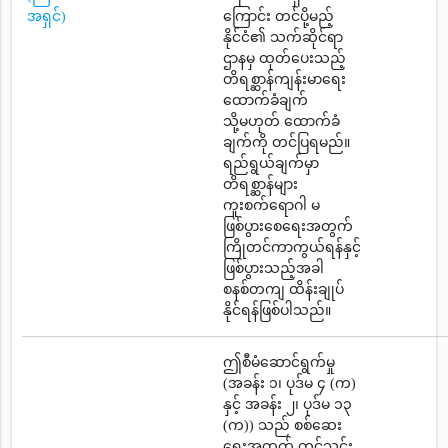
အရှင်)
ကြောင်း တင်ပို့မည့်
နိုင်ငံ၏ သက်ဆိုင်ရာ
ဌာနမှ ထုတ်ပေးသည့်
တိရစ္ဆာန်ကျန်းမာရေး
ထောက်ခံချက်
သို့မဟုတ် ထောက်ခံ
ချက်ကို တင်ပြရမည်။
ရည်ရွယ်ချက်မှာ
တိရစ္ဆာန်များ
ကူးစက်ရောဂါ မ
ဖြစ်ပွားစေရေးအတွက်
ကြိုတင်ကာကွယ်ရန်နှင့်
ဖြစ်ပွားသည့်အခါ
စနစ်တကျ ထိန်းချုပ်
နိုင်ရန်ဖြစ်ပါသည်။
ဤစီမံဆောင်ရွက်မှု
(အခန်း ၁၊ ပုဒ်မ ၄ (က)
နှင့် အခန်း ၂၊ ပုဒ်မ ၁၃
(က)) သည် စစ်ဆေး
ရေးအတွက် တင်သွင်း