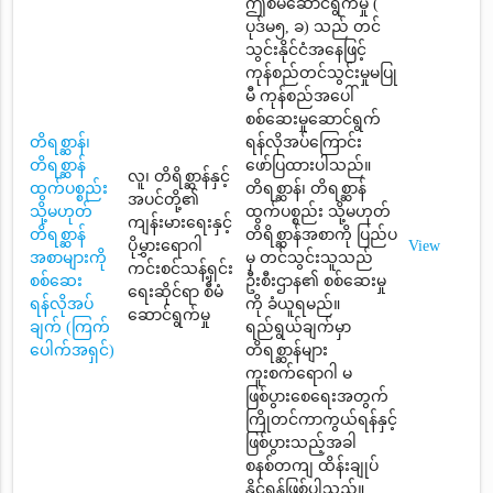
ဤစီမံဆောင်ရွက်မှု (
ပုဒ်မ၅, ခ) သည် တင်
သွင်းနိုင်ငံအနေဖြင့်
ကုန်စည်တင်သွင်းမှုမပြု
မီ ကုန်စည်အပေါ်
စစ်ဆေးမှုဆောင်ရွက်
တိရစ္ဆာန်၊
ရန်လိုအပ်ကြောင်း
တိရစ္ဆာန်
ဖော်ပြထားပါသည်။
လူ၊ တိရိစ္ဆာန်နှင့်
ထွက်ပစ္စည်း
တိရစ္ဆာန်၊ တိရစ္ဆာန်
အပင်တို့၏
သို့မဟုတ်
ထွက်ပစ္စည်း သို့မဟုတ်
ကျန်းမားရေးနှင့်
တိရစ္ဆာန်
တိရိစ္ဆာန်အစာကို ပြည်ပ
ပိုမွှားရောဂါ
View
အစာများကို
မှ တင်သွင်းသူသည်
ကင်းစင်သန့်ရှင်း
စစ်ဆေး
ဦးစီးဌာန၏ စစ်ဆေးမှု
ရေးဆိုင်ရာ စီမံ
ရန်လိုအပ်
ကို ခံယူရမည်။
ဆောင်ရွက်မှု
ချက် (ကြက်
ရည်ရွယ်ချက်မှာ
ပေါက်အရှင်)
တိရစ္ဆာန်များ
ကူးစက်ရောဂါ မ
ဖြစ်ပွားစေရေးအတွက်
ကြိုတင်ကာကွယ်ရန်နှင့်
ဖြစ်ပွားသည့်အခါ
စနစ်တကျ ထိန်းချုပ်
နိုင်ရန်ဖြစ်ပါသည်။