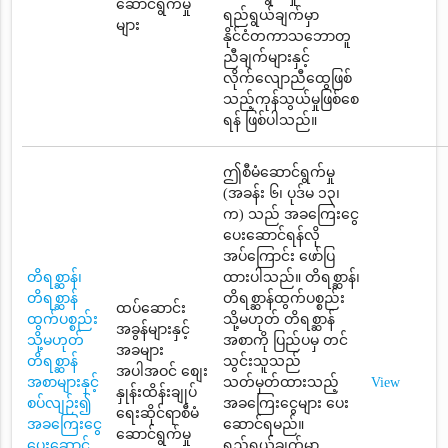
ဆောင်ရွက်မှု
ရည်ရွယ်ချက်မှာ
များ
နိုင်ငံတကာသဘောတူ
ညီချက်များနှင့်
လိုက်လျောညီထွေဖြစ်
သည့်ကုန်သွယ်မှုဖြစ်စေ
ရန် ဖြစ်ပါသည်။
ဤစီမံဆောင်ရွက်မှု
(အခန်း ၆၊ ပုဒ်မ ၁၃၊
က) သည် အခကြေးငွေ
ပေးဆောင်ရန်လို
အပ်ကြောင်း ဖော်ပြ
တိရစ္ဆာန်၊
ထားပါသည်။ တိရစ္ဆာန်၊
တိရစ္ဆာန်
တိရစ္ဆာန်ထွက်ပစ္စည်း
ထပ်ဆောင်း
ထွက်ပစ္စည်း
သို့မဟုတ် တိရစ္ဆာန်
အခွန်များနှင့်
သို့မဟုတ်
အစာကို ပြည်ပမှ တင်
အခများ
တိရစ္ဆာန်
သွင်းသူသည်
အပါအဝင် စျေး
အစာများနှင့်
သတ်မှတ်ထားသည့်
View
နှုန်းထိန်းချုပ်
စပ်လျဉ်း၍
အခကြေးငွေများ ပေး
ရေးဆိုင်ရာစီမံ
အခကြေးငွေ
ဆောင်ရမည်။
ဆောင်ရွက်မှု
ပေးဆောင်
ရည်ရွယ်ချက်မှာ