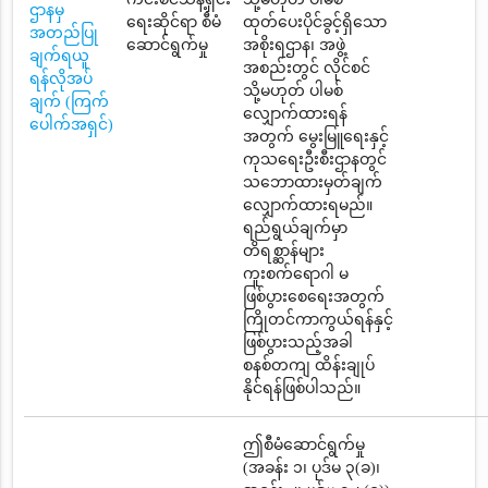
ဌာနမှ
ရေးဆိုင်ရာ စီမံ
ထုတ်ပေးပိုင်ခွင့်ရှိသော
အတည်ပြု
ဆောင်ရွက်မှု
အစိုးရဌာန၊ အဖွဲ့
ချက်ရယူ
အစည်းတွင် လိုင်စင်
ရန်လိုအပ်
သို့မဟုတ် ပါမစ်
ချက် (ကြက်
လျှောက်ထားရန်
ပေါက်အရှင်)
အတွက် မွေးမြူရေးနှင့်
ကုသရေးဦးစီးဌာနတွင်
သဘောထားမှတ်ချက်
လျှောက်ထားရမည်။
ရည်ရွယ်ချက်မှာ
တိရစ္ဆာန်များ
ကူးစက်ရောဂါ မ
ဖြစ်ပွားစေရေးအတွက်
ကြိုတင်ကာကွယ်ရန်နှင့်
ဖြစ်ပွားသည့်အခါ
စနစ်တကျ ထိန်းချုပ်
နိုင်ရန်ဖြစ်ပါသည်။
ဤစီမံဆောင်ရွက်မှု
(အခန်း ၁၊ ပုဒ်မ ၃(ခ)၊