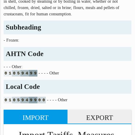
in shell, cooked by steaming or by boiling in water, whether or not
chilled, frozen, dried, salted or in brine; flours, meals and pellets of
crustaceans, fit for human consumption.
Subheading
- Frozen:
AHTN Code
- - - Other:
0
1
0
5
9
4
9
9
- - - - Other
Local Code
0
1
0
5
9
4
9
9
0
0
- - - - Other
IMPORT
EXPORT