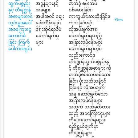
ထွက်ပစ္စည်း
အခွန်များနှင့်
ဓာတ်ခွဲ စမ်းသပ်
နှင့် တိရစ္ဆာန်
အခများ
စစ်ဆေးခြင်း၊
အစာများတင်
အပါအဝင် စျေး
ကာကွယ်ဆေးထိုးခြင်း၊
View
သွင်းမှုအပေါ်
နှုန်းထိန်းချုပ်
ကုသခြင်းနှင့်
အခကြေးငွေ
ရေးဆိုင်ရာစီမံ
လိုအပ်ချက်အရ
ကောက်ခံ
ဆောင်ရွက်မှု
ဆောင်ရွက်ရသည့်
ခြင်း (ကြက်
များ
အခြားလုပ်ငန်းများ
ပေါက်အရှင်)
ဆောင်ရွက်ရာတွင်
လည်းကောင်း၊
တိရစ္ဆာန်ထွက်ပစ္စည်းနှ
င့် တိရစ္ဆာန်အစာများ ကို
ဓာတ်ခွဲစမ်းသပ်စစ်ဆေး
ခြင်း၊ ပိုးသတ်သန့်စင်
ခြင်းနှင့် လိုအပ်ချက်
အရ ဆောင်ရွက်သော
အခြားလုပ်ငန်းများ
အတွက် သတ်မှတ်ထား
သည့် အခကြေးငွေများ
ကိုပေးဆောင်ရမည်။
ရည်ရွယ်ချက်မှာ
တိရစ္ဆာန်များ