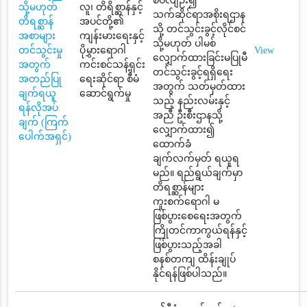
စပ်လျဉ်း၍
သို့မဟုတ်
လူ၊ တိရိစ္ဆာန်နှင့်
သက်ဆိုင်ရာအစိုးရဌာန
တိရစ္ဆာန်
အပင်တို့၏
သို့ တင်သွင်းခွင့်လိုင်စင်
အစာများ
ကျန်းမားရေးနှင့်
သို့မဟုတ် ပါမစ်
တင်သွင်းမှု
ပိုမွှားရောဂါ
View
လျှောက်ထားခြင်းမပြုမီ
အတွက်
ကင်းစင်သန့်ရှင်း
တင်သွင်းခွင့်ရရှိရေး
အတည်ပြု
ရေးဆိုင်ရာ စီမံ
အတွက် သတ်မှတ်ထား
ချက်ရယူ
ဆောင်ရွက်မှု
သည့် နည်းလမ်းနှင့်
ရန်လိုအပ်
အညီ ဦးစီးဌာနသို့
ချက် (ကြက်
လျှောက်ထား၍
ပေါက်အရှင်)
ထောက်ခံ
ချက်လက်မှတ် ရယူရ
မည်။ ရည်ရွယ်ချက်မှာ
တိရစ္ဆာန်များ
ကူးစက်ရောဂါ မ
ဖြစ်ပွားစေရေးအတွက်
ကြိုတင်ကာကွယ်ရန်နှင့်
ဖြစ်ပွားသည့်အခါ
စနစ်တကျ ထိန်းချုပ်
နိုင်ရန်ဖြစ်ပါသည်။