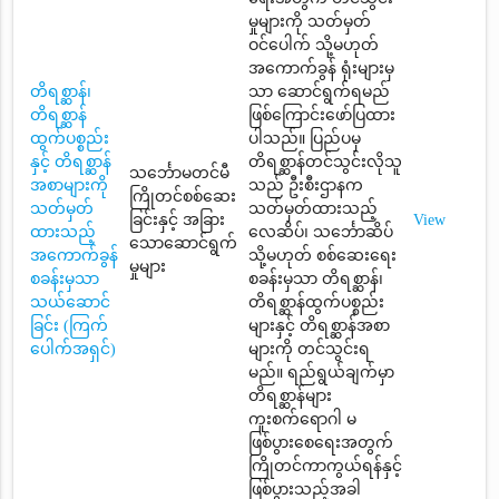
မှုများကို သတ်မှတ်
ဝင်ပေါက် သို့မဟုတ်
အကောက်ခွန် ရုံးများမှ
တိရစ္ဆာန်၊
သာ ဆောင်ရွက်ရမည်
တိရစ္ဆာန်
ဖြစ်ကြောင်းဖော်ပြထား
ထွက်ပစ္စည်း
ပါသည်။ ပြည်ပမှ
နှင့် တိရစ္ဆာန်
တိရစ္ဆာန်တင်သွင်းလိုသူ
သင်္ဘောမတင်မီ
အစာများကို
သည် ဦးစီးဌာနက
ကြိုတင်စစ်ဆေး
သတ်မှတ်
သတ်မှတ်ထားသည့်
ခြင်းနှင့် အခြား
View
ထားသည့်
လေဆိပ်၊ သင်္ဘောဆိပ်
သောဆောင်ရွက်
အကောက်ခွန်
သို့မဟုတ် စစ်ဆေးရေး
မှုများ
စခန်းမှသာ
စခန်းမှသာ တိရစ္ဆာန်၊
သယ်ဆောင်
တိရစ္ဆာန်ထွက်ပစ္စည်း
ခြင်း (ကြက်
များနှင့် တိရစ္ဆာန်အစာ
ပေါက်အရှင်)
များကို တင်သွင်းရ
မည်။ ရည်ရွယ်ချက်မှာ
တိရစ္ဆာန်များ
ကူးစက်ရောဂါ မ
ဖြစ်ပွားစေရေးအတွက်
ကြိုတင်ကာကွယ်ရန်နှင့်
ဖြစ်ပွားသည့်အခါ