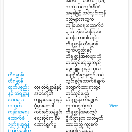
အခန်း ၂၊ ပုဒ်မ ၁၂ (ခ))
သည် တင်သွင်းနိုင်ငံ
အနေဖြင့် တင်သွင်းကုန်
စည်များအတွက်
ကျန်းမာရေးထောက်ခံ
ချက် လိုအပ်ကြောင်း
ဖောပြထားပါသည်။
တိရစ္ဆာန်၊ တိရစ္ဆာန်
ထွက်ပစ္စည်းနှင့်
တိရစ္ဆာန်အစာများကို
တင်သွင်းလိုသူသည်
မွေးမြူရေးနှင့် ကုသ
တိရစ္ဆာန်၊
ရေးဦးစီးဌာနတွင် တင်
တိရစ္ဆာန်
သွင်းခွင့်ထောက်ခံချက်
ထွက်ပစ္စည်း
လူ၊ တိရိစ္ဆာန်နှင့်
လျှောက်ထားရာတွင်
နှင့် တိရစ္ဆာန်
အပင်တို့၏
တင်သွင်းမည့်
အစာများ
ကျန်းမားရေးနှင့်
တိရစ္ဆာန်၊ တိရစ္ဆာန်
အတွက်
ပိုမွှားရောဂါ
ထွက်ပစ္စည်းနှင့်
View
ကျန်းမာရေး
ကင်းစင်သန့်ရှင်း
တိရစ္ဆာန်အစာတွင်
ထောက်ခံ
ရေးဆိုင်ရာ စီမံ
ဦးစီးဌာနက သတ်မှတ်
ချက်ရယူရန်
ဆောင်ရွက်မှု
ထားသည့် ကူးစက်
(ကြက်ပေါက်
ရောဂါကင်းရှင်း