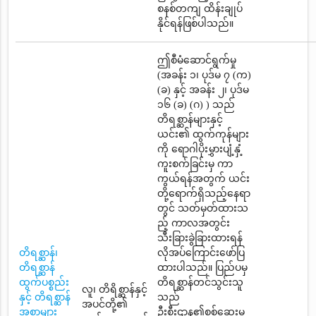
စနစ်တကျ ထိန်းချုပ်
နိုင်ရန်ဖြစ်ပါသည်။
ဤစီမံဆောင်ရွက်မှု
(အခန်း ၁၊ ပုဒ်မ ၇ (က)
(ခ) နှင့် အခန်း ၂၊ ပုဒ်မ
၁၆ (ခ) (ဂ) ) သည်
တိရစ္ဆာန်များနှင့်
ယင်း၏ ထွက်ကုန်များ
ကို ရောဂါပိုးမွှားပျံ့နှံ့
ကူးစက်ခြင်းမှ ကာ
ကွယ်ရန်အတွက် ယင်း
တို့ရောက်ရှိသည့်နေရာ
တွင် သတ်မှတ်ထားသ
ည့် ကာလအတွင်း
သီးခြားခွဲခြားထားရန်
တိရစ္ဆာန်၊
လိုအပ်ကြောင်းဖော်ပြ
တိရစ္ဆာန်
ထားပါသည်။ ပြည်ပမှ
ထွက်ပစ္စည်း
တိရစ္ဆာန်တင်သွင်းသူ
လူ၊ တိရိစ္ဆာန်နှင့်
နှင့် တိရစ္ဆာန်
သည်
အပင်တို့၏
အစာများ
ဦးစီးဌာန၏စစ်ဆေးမှု