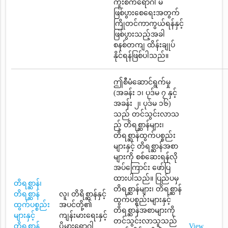
ကူးစက်ရောဂါ မ
ဖြစ်ပွားစေရေးအတွက်
ကြိုတင်ကာကွယ်ရန်နှင့်
ဖြစ်ပွားသည့်အခါ
စနစ်တကျ ထိန်းချုပ်
နိုင်ရန်ဖြစ်ပါသည်။
ဤစီမံဆောင်ရွက်မှု
(အခန်း ၁၊ ပုဒ်မ ၇ နှင့်
အခန်း ၂၊ ပုဒ်မ ၁၆)
သည် တင်သွင်းလာသ
ည့် တိရစ္ဆာန်များ၊
တိရစ္ဆာန်ထွက်ပစ္စည်း
များနှင့် တိရစ္ဆာန်အစာ
များကို စစ်ဆေးရန်လို
အပ်ကြောင်း ဖော်ပြ
ထားပါသည်။ ပြည်ပမှ
တိရစ္ဆာန်၊
တိရစ္ဆာန်များ၊ တိရစ္ဆာန်
တိရစ္ဆာန်
လူ၊ တိရိစ္ဆာန်နှင့်
ထွက်ပစ္စည်းများနှင့်
ထွက်ပစ္စည်း
အပင်တို့၏
တိရစ္ဆာန်အစာများကို
များနှင့်
ကျန်းမားရေးနှင့်
တင်သွင်းလာသူသည်
တိရစ္ဆာန်
ပိုမွှားရောဂါ
View