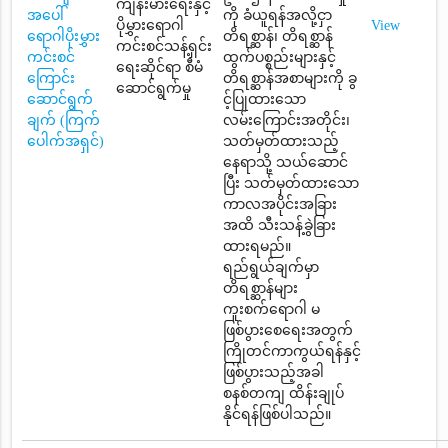
ကျန်းမားရေးနှင့်
အပေါ်
ကို ခံယူရန်အလို့ငှာ
ပိုမွှားရောဂါ
View
ရောဂါပိုးမွှား
တိရစ္ဆာန်၊ တိရစ္ဆာန်
ကင်းစင်သန့်ရှင်း
ကင်းစင်
ထွက်ပစ္စည်းများနှင့်
ရေးဆိုင်ရာ စီမံ
ကြောင်း
တိရစ္ဆာန်အစာများကို ခွ
ဆောင်ရွက်မှု
ဆောင်ရွက်
င့်ပြုထားသော
ချက် (ကြက်
လမ်းကြောင်းအတိုင်း၊
ပေါက်အရှင်)
သတ်မှတ်ထားသည့်
နေရာသို့ သယ်ဆောင်
ပြီး သတ်မှတ်ထားသော
ကာလအပိုင်းအခြား
အထိ သီးသန့်ခွဲခြား
ထားရမည်။
ရည်ရွယ်ချက်မှာ
တိရစ္ဆာန်များ
ကူးစက်ရောဂါ မ
ဖြစ်ပွားစေရေးအတွက်
ကြိုတင်ကာကွယ်ရန်နှင့်
ဖြစ်ပွားသည့်အခါ
စနစ်တကျ ထိန်းချုပ်
နိုင်ရန်ဖြစ်ပါသည်။