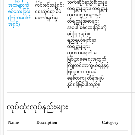
သက်ဆိုင်ရာဦးစီးဌာနမှ
အစာများကို
ကင်းစင်သန့်ရှင်း
တိရစ္ဆာန်များ၊ တိရစ္ဆာန်
စစ်ဆေးခြင်း
ရေးဆိုင်ရာ စီမံ
ထွက်ပစ္စည်းများနှင့်
(ကြက်ပေါက်
ဆောင်ရွက်မှု
တိရစ္ဆာန်အစာများ
အရှင်)
အပေါ် စစ်ဆေးခြင်းကို
ခွင့်ပြုရမည်။
ရည်ရွယ်ချက်မှာ
တိရစ္ဆာန်များ
ကူးစက်ရောဂါ မ
ဖြစ်ပွားစေရေးအတွက်
ကြိုတင်ကာကွယ်ရန်နှင့်
ဖြစ်ပွားသည့်အခါ
စနစ်တကျ ထိန်းချုပ်
နိုင်ရန်ဖြစ်ပါသည်။
လုပ်ထုံးလုပ်နည်းများ
Name
Description
Category