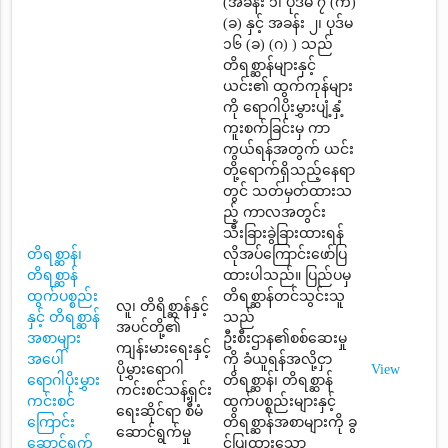
(အခန်း ၁၊ ပုဒ်မ ၇ (က)
(ခ) နှင့် အခန်း ၂၊ ပုဒ်မ
၁၆ (ခ) (ဂ) ) သည်
တိရစ္ဆာန်များနှင့်
ယင်း၏ ထွက်ကုန်များ
ကို ရောဂါပိုးမွှားပျံ့နှံ့
ကူးစက်ခြင်းမှ ကာ
ကွယ်ရန်အတွက် ယင်း
တို့ရောက်ရှိသည့်နေရာ
တွင် သတ်မှတ်ထားသ
ည့် ကာလအတွင်း
သီးခြားခွဲခြားထားရန်
တိရစ္ဆာန်၊
လိုအပ်ကြောင်းဖော်ပြ
တိရစ္ဆာန်
ထားပါသည်။ ပြည်ပမှ
ထွက်ပစ္စည်း
တိရစ္ဆာန်တင်သွင်းသူ
လူ၊ တိရိစ္ဆာန်နှင့်
နှင့် တိရစ္ဆာန်
သည်
အပင်တို့၏
အစာများ
ဦးစီးဌာန၏စစ်ဆေးမှု
ကျန်းမားရေးနှင့်
အပေါ်
ကို ခံယူရန်အလို့ငှာ
ပိုမွှားရောဂါ
View
ရောဂါပိုးမွှား
တိရစ္ဆာန်၊ တိရစ္ဆာန်
ကင်းစင်သန့်ရှင်း
ကင်းစင်
ထွက်ပစ္စည်းများနှင့်
ရေးဆိုင်ရာ စီမံ
ကြောင်း
တိရစ္ဆာန်အစာများကို ခွ
ဆောင်ရွက်မှု
ဆောင်ရွက်
င့်ပြုထားသော