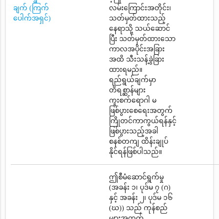
ချက် (ကြက်
လမ်းကြောင်းအတိုင်း၊
ပေါက်အရှင်)
သတ်မှတ်ထားသည့်
နေရာသို့ သယ်ဆောင်
ပြီး သတ်မှတ်ထားသော
ကာလအပိုင်းအခြား
အထိ သီးသန့်ခွဲခြား
ထားရမည်။
ရည်ရွယ်ချက်မှာ
တိရစ္ဆာန်များ
ကူးစက်ရောဂါ မ
ဖြစ်ပွားစေရေးအတွက်
ကြိုတင်ကာကွယ်ရန်နှင့်
ဖြစ်ပွားသည့်အခါ
စနစ်တကျ ထိန်းချုပ်
နိုင်ရန်ဖြစ်ပါသည်။
ဤစီမံဆောင်ရွက်မှု
(အခန်း ၁၊ ပုဒ်မ ၇ (ဂ)
နှင့် အခန်း ၂၊ ပုဒ်မ ၁၆
(ဃ)) သည် ကုန်စည်
များအတွက်