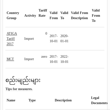
Tariff
Valid
Country
Valid
Valid
Valid From
Activity
Rate
From
Group
From
To
Description
To
ATIGA
0
2017-
2020-
Tariff
Import
10-01
01-01
2017
zero
2017-
2022-
MCT
Import
10-01
10-01
စည်းမျည်းများ
Tips for measures.
Legal
Name
Type
Description
Documents