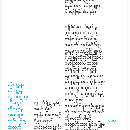
စနစ်တကျ ထိန်းချုပ်
နိုင်ရန်ဖြစ်ပါသည်။
ဤစီမံဆောင်ရွက်မှု
(ပုဒ်မ ၅၊ ၁၀) သည်
ကုန်စည်တင်သွင်းမှု
အတွက် သက်ဆိုင်ရာ
ဌာနမှ အတည်ပြုချက်
ရယူရန်လိုအပ်ကြောင်း
ဖော်ပြထားပါသည်။
တိရစ္ဆာန်၊ တိရစ္ဆာန်
ထွက်ပစ္စည်း သို့မဟုတ်
တိရစ္ဆာန်အစာကို ပြည်ပ
တိရစ္ဆာန်၊
မှတင်သွင်းသူသည်
တိရစ္ဆာန်
တင်သွင်းမည့်ပစ္စည်းနှင့်
ထွက်ပစ္စည်း
စပ်လျဉ်း၍
သို့မဟုတ်
လူ၊ တိရိစ္ဆာန်နှင့်
သက်ဆိုင်ရာအစိုးရဌာန
တိရစ္ဆာန်
အပင်တို့၏
သို့ တင်သွင်းခွင့်လိုင်စင်
အစာများ
ကျန်းမားရေးနှင့်
သို့မဟုတ် ပါမစ်
တင်သွင်းမှု
ပိုမွှားရောဂါ
View
လျှောက်ထားခြင်းမပြုမီ
အတွက်
ကင်းစင်သန့်ရှင်း