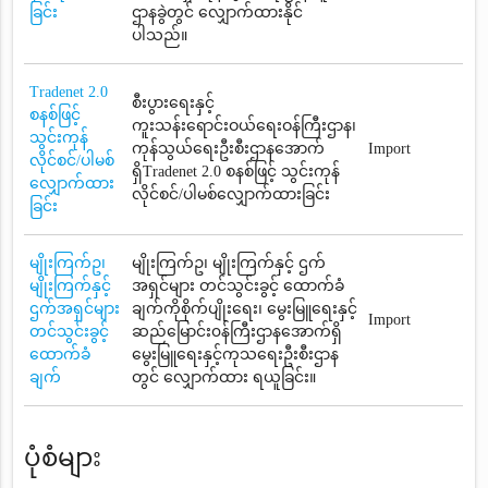
ခြင်း
ဌာနခွဲတွင် လျှောက်ထားနိုင်
ပါသည်။
Tradenet 2.0
စီးပွားရေးနှင့်
စနစ်ဖြင့်
ကူးသန်းရောင်းဝယ်ရေးဝန်ကြီးဌာန၊
သွင်းကုန်
ကုန်သွယ်ရေးဦးစီးဌာနအောက်
Import
လိုင်စင်/ပါမစ်
ရှိTradenet 2.0 စနစ်ဖြင့် သွင်းကုန်
လျှောက်ထား
လိုင်စင်/ပါမစ်လျှောက်ထားခြင်း
ခြင်း
မျိုးကြက်ဥ၊
မျိုးကြက်ဥ၊ မျိုးကြက်နှင့် ဌက်
မျိုးကြက်နှင့်
အရှင်များ တင်သွင်းခွင့် ထောက်ခံ
ဌက်အရှင်များ
ချက်ကိုစိုက်ပျိုးရေး၊ မွေးမြူရေးနှင့်
Import
တင်သွင်းခွင့်
ဆည်မြောင်း၀န်ကြီးဌာနအောက်ရှိ
ထောက်ခံ
မွေးမြူရေးနှင့်ကုသရေးဦးစီးဌာန
ချက်
တွင် လျှောက်ထား ရယူခြင်း။
ပုံစံများ