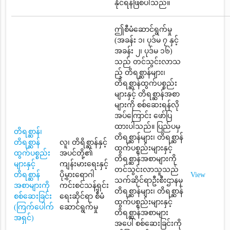
နိုင်ရန်ဖြစ်ပါသည်။
ဤစီမံဆောင်ရွက်မှု
(အခန်း ၁၊ ပုဒ်မ ၇ နှင့်
အခန်း ၂၊ ပုဒ်မ ၁၆)
သည် တင်သွင်းလာသ
ည့် တိရစ္ဆာန်များ၊
တိရစ္ဆာန်ထွက်ပစ္စည်း
များနှင့် တိရစ္ဆာန်အစာ
များကို စစ်ဆေးရန်လို
အပ်ကြောင်း ဖော်ပြ
ထားပါသည်။ ပြည်ပမှ
တိရစ္ဆာန်၊
တိရစ္ဆာန်များ၊ တိရစ္ဆာန်
တိရစ္ဆာန်
လူ၊ တိရိစ္ဆာန်နှင့်
ထွက်ပစ္စည်းများနှင့်
ထွက်ပစ္စည်း
အပင်တို့၏
တိရစ္ဆာန်အစာများကို
များနှင့်
ကျန်းမားရေးနှင့်
တင်သွင်းလာသူသည်
တိရစ္ဆာန်
ပိုမွှားရောဂါ
View
သက်ဆိုင်ရာဦးစီးဌာနမှ
အစာများကို
ကင်းစင်သန့်ရှင်း
တိရစ္ဆာန်များ၊ တိရစ္ဆာန်
စစ်ဆေးခြင်း
ရေးဆိုင်ရာ စီမံ
ထွက်ပစ္စည်းများနှင့်
(ကြက်ပေါက်
ဆောင်ရွက်မှု
တိရစ္ဆာန်အစာများ
အရှင်)
အပေါ် စစ်ဆေးခြင်းကို