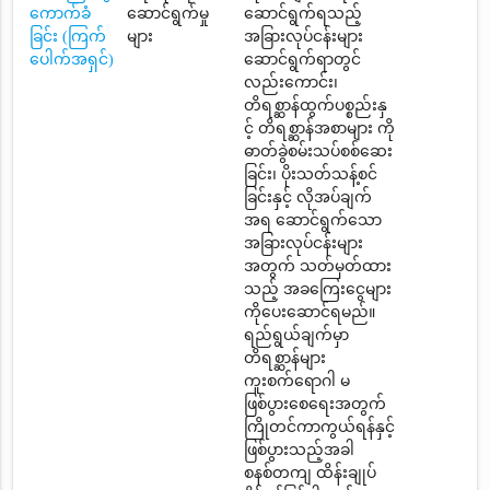
ကောက်ခံ
ဆောင်ရွက်မှု
ဆောင်ရွက်ရသည့်
ခြင်း (ကြက်
များ
အခြားလုပ်ငန်းများ
ပေါက်အရှင်)
ဆောင်ရွက်ရာတွင်
လည်းကောင်း၊
တိရစ္ဆာန်ထွက်ပစ္စည်းနှ
င့် တိရစ္ဆာန်အစာများ ကို
ဓာတ်ခွဲစမ်းသပ်စစ်ဆေး
ခြင်း၊ ပိုးသတ်သန့်စင်
ခြင်းနှင့် လိုအပ်ချက်
အရ ဆောင်ရွက်သော
အခြားလုပ်ငန်းများ
အတွက် သတ်မှတ်ထား
သည့် အခကြေးငွေများ
ကိုပေးဆောင်ရမည်။
ရည်ရွယ်ချက်မှာ
တိရစ္ဆာန်များ
ကူးစက်ရောဂါ မ
ဖြစ်ပွားစေရေးအတွက်
ကြိုတင်ကာကွယ်ရန်နှင့်
ဖြစ်ပွားသည့်အခါ
စနစ်တကျ ထိန်းချုပ်