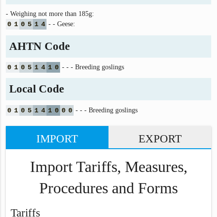
- Weighing not more than 185g:
0
1
0
5
1
4
- - Geese:
AHTN Code
0
1
0
5
1
4
1
0
- - - Breeding goslings
Local Code
0
1
0
5
1
4
1
0
0
0
- - - Breeding goslings
IMPORT
EXPORT
Import Tariffs, Measures,
Procedures and Forms
Tariffs