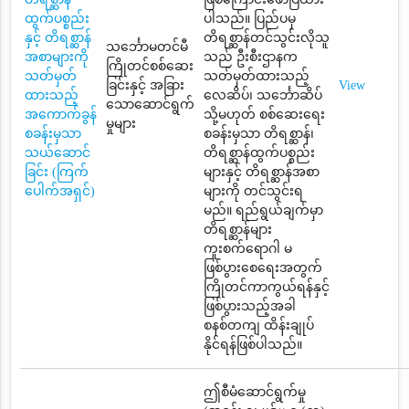
ထွက်ပစ္စည်း
ပါသည်။ ပြည်ပမှ
နှင့် တိရစ္ဆာန်
တိရစ္ဆာန်တင်သွင်းလိုသူ
သင်္ဘောမတင်မီ
အစာများကို
သည် ဦးစီးဌာနက
ကြိုတင်စစ်ဆေး
သတ်မှတ်
သတ်မှတ်ထားသည့်
ခြင်းနှင့် အခြား
View
ထားသည့်
လေဆိပ်၊ သင်္ဘောဆိပ်
သောဆောင်ရွက်
အကောက်ခွန်
သို့မဟုတ် စစ်ဆေးရေး
မှုများ
စခန်းမှသာ
စခန်းမှသာ တိရစ္ဆာန်၊
သယ်ဆောင်
တိရစ္ဆာန်ထွက်ပစ္စည်း
ခြင်း (ကြက်
များနှင့် တိရစ္ဆာန်အစာ
ပေါက်အရှင်)
များကို တင်သွင်းရ
မည်။ ရည်ရွယ်ချက်မှာ
တိရစ္ဆာန်များ
ကူးစက်ရောဂါ မ
ဖြစ်ပွားစေရေးအတွက်
ကြိုတင်ကာကွယ်ရန်နှင့်
ဖြစ်ပွားသည့်အခါ
စနစ်တကျ ထိန်းချုပ်
နိုင်ရန်ဖြစ်ပါသည်။
ဤစီမံဆောင်ရွက်မှု