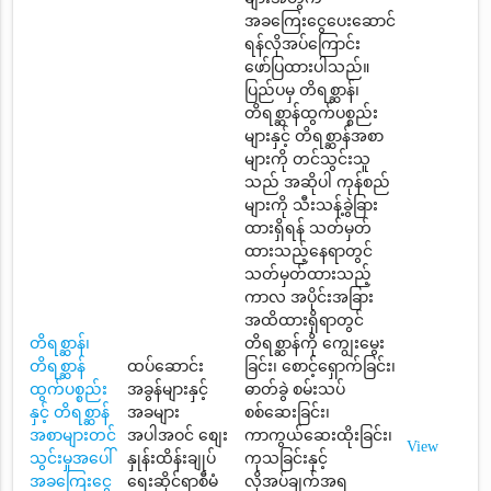
အခကြေးငွေပေးဆောင်
ရန်လိုအပ်ကြောင်း
ဖော်ပြထားပါသည်။
ပြည်ပမှ တိရစ္ဆာန်၊
တိရစ္ဆာန်ထွက်ပစ္စည်း
များနှင့် တိရစ္ဆာန်အစာ
များကို တင်သွင်းသူ
သည် အဆိုပါ ကုန်စည်
များကို သီးသန့်ခွဲခြား
ထားရှိရန် သတ်မှတ်
ထားသည့်နေရာတွင်
သတ်မှတ်ထားသည့်
ကာလ အပိုင်းအခြား
အထိထားရှိရာတွင်
တိရစ္ဆာန်၊
တိရစ္ဆာန်ကို ကျွေးမွေး
တိရစ္ဆာန်
ထပ်ဆောင်း
ခြင်း၊ စောင့်ရှောက်ခြင်း၊
ထွက်ပစ္စည်း
အခွန်များနှင့်
ဓာတ်ခွဲ စမ်းသပ်
နှင့် တိရစ္ဆာန်
အခများ
စစ်ဆေးခြင်း၊
အစာများတင်
အပါအဝင် စျေး
ကာကွယ်ဆေးထိုးခြင်း၊
View
သွင်းမှုအပေါ်
နှုန်းထိန်းချုပ်
ကုသခြင်းနှင့်
အခကြေးငွေ
ရေးဆိုင်ရာစီမံ
လိုအပ်ချက်အရ