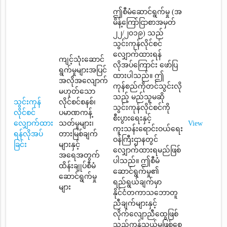
ဤစီမံဆောင်ရွက်မှု (အ
မိန့်ကြော်ငြာစာအမှတ်
၂၂/၂၀၁၉) သည်
သွင်းကုန်လိုင်စင်
လျှောက်ထားရန်
ကျင့်သုံးဆောင်
လိုအပ်ကြောင်း ဖော်ပြ
ရွက်မှုများအပြင်
ထားပါသည်။ ဤ
အလိုအလျောက်
ကုန်စည်ကိုတင်သွင်းလို
မဟုတ်သော
သည့် မည်သူမဆို
သွင်းကုန်
လိုင်စင်စနစ်၊
သွင်းကုန်လိုင်စင်ကို
လိုင်စင်
ပမာဏကန့်
စီးပွားရေးနှင့်
လျှောက်ထား
သတ်မှုများ၊
View
ကူးသန်းရောင်းဝယ်ရေး
ရန်လိုအပ်
တားမြစ်ချက်
ဝန်ကြီးဌာနတွင်
ခြင်း
များနှင့်
လျှောက်ထားရမည်ဖြစ်
အရေအတွက်
ပါသည်။ ဤစီမံ
ထိန်းချုပ်စီမံ
ဆောင်ရွက်မှု၏
ဆောင်ရွက်မှု
ရည်ရွယ်ချက်မှာ
များ
နိုင်ငံတကာသဘောတူ
ညီချက်များနှင့်
လိုက်လျောညီထွေဖြစ်
သည့်ကုန်သွယ်မှုဖြစ်စေ