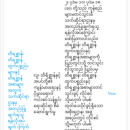
၂၊ ပုဒ်မ ၁၁၊ ပုဒ်မ ၁၈
(ခ)) တို့သည် ကုန်စည်
များမတင်သွင်းမီ
သက်ဆိုင်ရာဌာနမှ
အတည်ပြုချက်ရယူ
ရန်လိုအပ်ကြောင်း
ဖော်ပြထားပါသည်။
တိရစ္ဆာန်၊ တိရစ္ဆာန်
ထွက်ပစ္စည်းနှင့်
တိရစ္ဆာန်၊
တိရစ္ဆာန်အစာများကို
တိရစ္ဆာန်
ပြည်တွင်းသို့ တင်သွင်း
ထွက်ပစ္စည်း
လိုသူသည် ပြည်ပမှ
များနှင့်
လူ၊ တိရိစ္ဆာန်နှင့်
တိရစ္ဆာန်၊ တိရစ္ဆာန်
တိရစ္ဆာန်
အပင်တို့၏
ထွက်ပစ္စည်းနှင့်
အစာများ
ကျန်းမားရေးနှင့်
တိရစ္ဆာန်အစာများတင်
အတွက်
ပိုမွှားရောဂါ
သွင်းခွင့် လိုင်စင်
View
သက်ဆိုင်ရာ
ကင်းစင်သန့်ရှင်း
သို့မဟုတ် ပါမစ်
ဌာနမှ
ရေးဆိုင်ရာ စီမံ
ထုတ်ပေးပိုင်ခွင့်ရှိသော
အတည်ပြု
ဆောင်ရွက်မှု
အစိုးရဌာန၊ အဖွဲ့
ချက်ရယူ
အစည်းတွင် လိုင်စင်
ရန်လိုအပ်
သို့မဟုတ် ပါမစ်
ချက် (ကြက်