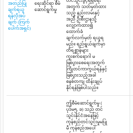
တင်သွင်းခွင့်ရရှိရေး
အတည်ပြု
ရေးဆိုင်ရာ စီမံ
အတွက် သတ်မှတ်ထား
ချက်ရယူ
ဆောင်ရွက်မှု
သည့် နည်းလမ်းနှင့်
ရန်လိုအပ်
အညီ ဦးစီးဌာနသို့
ချက် (ကြက်
လျှောက်ထား၍
ပေါက်အရှင်)
ထောက်ခံ
ချက်လက်မှတ် ရယူရ
မည်။ ရည်ရွယ်ချက်မှာ
တိရစ္ဆာန်များ
ကူးစက်ရောဂါ မ
ဖြစ်ပွားစေရေးအတွက်
ကြိုတင်ကာကွယ်ရန်နှင့်
ဖြစ်ပွားသည့်အခါ
စနစ်တကျ ထိန်းချုပ်
နိုင်ရန်ဖြစ်ပါသည်။
ဤစီမံဆောင်ရွက်မှု (
ပုဒ်မ၅, ခ) သည် တင်
သွင်းနိုင်ငံအနေဖြင့်
ကုန်စည်တင်သွင်းမှုမပြု
မီ ကုန်စည်အပေါ်