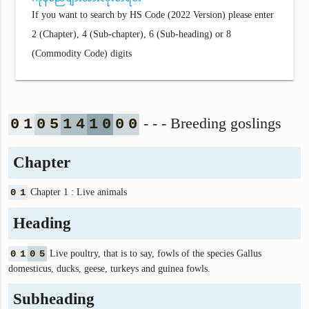
If you want to search by HS Code (2022 Version) please enter
2 (Chapter), 4 (Sub-chapter), 6 (Sub-heading) or 8
(Commodity Code) digits
- - - Breeding goslings
0
1
0
5
1
4
1
0
0
0
Chapter
0
1
Chapter 1 : Live animals
Heading
0
1
0
5
Live poultry, that is to say, fowls of the species Gallus
domesticus, ducks, geese, turkeys and guinea fowls.
Subheading