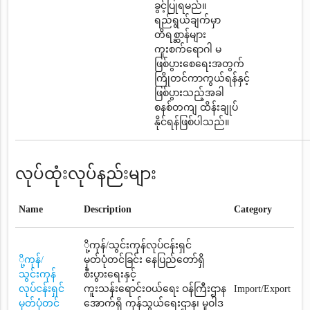
ခွင့်ပြုရမည်။
ရည်ရွယ်ချက်မှာ
တိရစ္ဆာန်များ
ကူးစက်ရောဂါ မ
ဖြစ်ပွားစေရေးအတွက်
ကြိုတင်ကာကွယ်ရန်နှင့်
ဖြစ်ပွားသည့်အခါ
စနစ်တကျ ထိန်းချုပ်
နိုင်ရန်ဖြစ်ပါသည်။
လုပ်ထုံးလုပ်နည်းများ
Name
Description
Category
ို့ကုန်/သွင်းကုန်လုပ်ငန်းရှင်
ို့ကုန်/
မှတ်ပုံတင်ခြင်း နေပြည်တော်ရှိ
သွင်းကုန်
စီးပွားရေးနှင့်
လုပ်ငန်းရှင်
ကူးသန်းရောင်းဝယ်ရေး ဝန်ကြီးဌာန
Import/Export
မှတ်ပုံတင်
အောက်ရှိ ကုန်သွယ်ရေးဌာန၊ မူဝါဒ