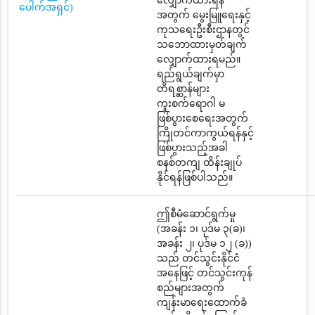
လျှောက်ထားရန်
ပေါက်အရှင်)
အတွက် မွေးမြူရေးနှင့်
ကုသရေးဦးစီးဌာနတွင်
သဘောထားမှတ်ချက်
လျှောက်ထားရမည်။
ရည်ရွယ်ချက်မှာ
တိရစ္ဆာန်များ
ကူးစက်ရောဂါ မ
ဖြစ်ပွားစေရေးအတွက်
ကြိုတင်ကာကွယ်ရန်နှင့်
ဖြစ်ပွားသည့်အခါ
စနစ်တကျ ထိန်းချုပ်
နိုင်ရန်ဖြစ်ပါသည်။
ဤစီမံဆောင်ရွက်မှု
(အခန်း ၁၊ ပုဒ်မ ၃(ခ)၊
အခန်း ၂၊ ပုဒ်မ ၁၂ (ခ))
သည် တင်သွင်းနိုင်ငံ
အနေဖြင့် တင်သွင်းကုန်
စည်များအတွက်
ကျန်းမာရေးထောက်ခံ