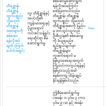
စစ်ဆေးမှုဆောင်ရွက်
တိရစ္ဆာန်၊
ရန်လိုအပ်ကြောင်း
တိရစ္ဆာန်
ဖော်ပြထားပါသည်။
လူ၊ တိရိစ္ဆာန်နှင့်
ထွက်ပစ္စည်း
တိရစ္ဆာန်၊ တိရစ္ဆာန်
အပင်တို့၏
သို့မဟုတ်
ထွက်ပစ္စည်း သို့မဟုတ်
ကျန်းမားရေးနှင့်
တိရစ္ဆာန်
တိရိစ္ဆာန်အစာကို ပြည်ပ
ပိုမွှားရောဂါ
View
အစာများကို
မှ တင်သွင်းသူသည်
ကင်းစင်သန့်ရှင်း
စစ်ဆေး
ဦးစီးဌာန၏ စစ်ဆေးမှု
ရေးဆိုင်ရာ စီမံ
ရန်လိုအပ်
ကို ခံယူရမည်။
ဆောင်ရွက်မှု
ချက် (ကြက်
ရည်ရွယ်ချက်မှာ
ပေါက်အရှင်)
တိရစ္ဆာန်များ
ကူးစက်ရောဂါ မ
ဖြစ်ပွားစေရေးအတွက်
ကြိုတင်ကာကွယ်ရန်နှင့်
ဖြစ်ပွားသည့်အခါ
စနစ်တကျ ထိန်းချုပ်
နိုင်ရန်ဖြစ်ပါသည်။
ဤစီမံဆောင်ရွက်မှု
(အခန်း ၁၊ ပုဒ်မ ၃ (က)၊
ပုဒ်မ ၉ (ခ) နှင့် အခန်း