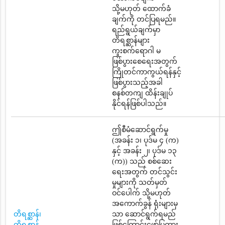
သို့မဟုတ် ထောက်ခံ
ချက်ကို တင်ပြရမည်။
ရည်ရွယ်ချက်မှာ
တိရစ္ဆာန်များ
ကူးစက်ရောဂါ မ
ဖြစ်ပွားစေရေးအတွက်
ကြိုတင်ကာကွယ်ရန်နှင့်
ဖြစ်ပွားသည့်အခါ
စနစ်တကျ ထိန်းချုပ်
နိုင်ရန်ဖြစ်ပါသည်။
ဤစီမံဆောင်ရွက်မှု
(အခန်း ၁၊ ပုဒ်မ ၄ (က)
နှင့် အခန်း ၂၊ ပုဒ်မ ၁၃
(က)) သည် စစ်ဆေး
ရေးအတွက် တင်သွင်း
မှုများကို သတ်မှတ်
ဝင်ပေါက် သို့မဟုတ်
အကောက်ခွန် ရုံးများမှ
တိရစ္ဆာန်၊
သာ ဆောင်ရွက်ရမည်
တိရစ္ဆာန်
ဖြစ်ကြောင်းဖော်ပြထား