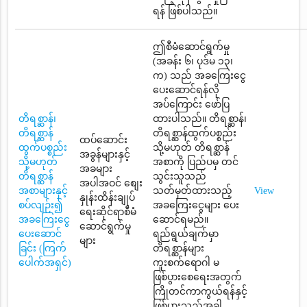
ရန် ဖြစ်ပါသည်။
ဤစီမံဆောင်ရွက်မှု
(အခန်း ၆၊ ပုဒ်မ ၁၃၊
က) သည် အခကြေးငွေ
ပေးဆောင်ရန်လို
အပ်ကြောင်း ဖော်ပြ
တိရစ္ဆာန်၊
ထားပါသည်။ တိရစ္ဆာန်၊
တိရစ္ဆာန်
တိရစ္ဆာန်ထွက်ပစ္စည်း
ထပ်ဆောင်း
ထွက်ပစ္စည်း
သို့မဟုတ် တိရစ္ဆာန်
အခွန်များနှင့်
သို့မဟုတ်
အစာကို ပြည်ပမှ တင်
အခများ
တိရစ္ဆာန်
သွင်းသူသည်
အပါအဝင် စျေး
အစာများနှင့်
သတ်မှတ်ထားသည့်
View
နှုန်းထိန်းချုပ်
စပ်လျဉ်း၍
အခကြေးငွေများ ပေး
ရေးဆိုင်ရာစီမံ
အခကြေးငွေ
ဆောင်ရမည်။
ဆောင်ရွက်မှု
ပေးဆောင်
ရည်ရွယ်ချက်မှာ
များ
ခြင်း (ကြက်
တိရစ္ဆာန်များ
ပေါက်အရှင်)
ကူးစက်ရောဂါ မ
ဖြစ်ပွားစေရေးအတွက်
ကြိုတင်ကာကွယ်ရန်နှင့်
ဖြစ်ပွားသည့်အခါ