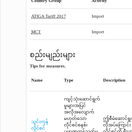
Country Group
Activity
ATIGA Tariff 2017
Import
MCT
Import
စည်းမျည်းများ
Tips for measures.
Name
Type
Description
ကျင့်သုံးဆောင်ရွက်
မှုများအပြင်
အလိုအလျောက်
မဟုတ်သော
ဤစီမံဆောင်ရွက
သွင်းကုန်
လိုင်စင်စနစ်၊
လိုအပ်ကြောင်း
လိုင်စင်
ပမာဏကန့်သတ်မှု
လိုင်စင်ကို စီ