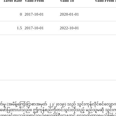
Tariff Rate
Valid From
Valid To
Valid From 
0
2017-10-01
2020-01-01
1.5
2017-10-01
2022-10-01
်မှု (အမိန့်ကြော်ငြာစာအမှတ် ၂၂/၂၀၁၉) သည် သွင်းကုန်လိုင်စင်လျှော
 ဖော်ပြထားပါသည်။ ဤကုန်စည်ကိုတင်သွင်းလိုသည့် မည်သူမဆို သွင်းက
းပွားရေးနှင့်ကူးသန်းရောင်းဝယ်ရေးဝန်ကြီးဌာနတွင် လျှောက်ထားရမည်ဖြစ