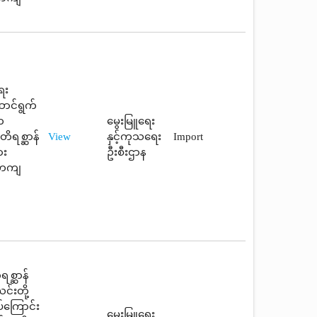
ေး
ောင်ရွက်
က
မွေးမြူရေး
ိရစ္ဆာန်
View
နှင့်ကုသရေး
Import
ား
ဦးစီးဌာန
်တကျ
ရစ္ဆာန်
င်းတို့
်ကြောင်း
မွေးမြူရေး