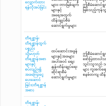
လျှောက်ထား
များ၊ တားမြစ်ချက်
ဤစီမံဆောင်ရွက
ရန်လိုအပ်ခြင်း
များနှင့်
ဖြစ်သည့်ကုန်သွ
အရေအတွက်
ထိန်းချုပ်စီမံ
ဆောင်ရွက်မှုများ
တိရစ္ဆာန်၊
တိရစ္ဆာန်ထွက်
ပစ္စည်း
ထပ်ဆောင်းအခွန်
သို့မဟုတ်
ဤစီမံဆောင်ရွက
များနှင့်အခများ
တိရစ္ဆာန်အစာ
ဖော်ပြထားပါသည်
အပါအဝင် စျေး
များနှင့်
သွင်းသူသည် သ
နှုန်းထိန်းချုပ်ရေး
စပ်လျဉ်း၍
များ ကူးစက်ရေ
ဆိုင်ရာစီမံ
အခကြေးငွေ
စနစ်တကျ ထိန်းခ
ဆောင်ရွက်မှုများ
ပေးဆောင်
ခြင်း(တိရစ္ဆာန်
အစာ)
တိရစ္ဆာန်၊