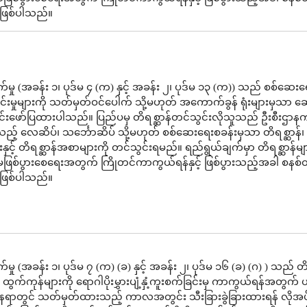
ရန်ဖြစ်ပါသည်။
မှု (အခန်း ၁၊ ပုဒ်မ ၄ (က) နှင့် အခန်း ၂၊ ပုဒ်မ ၁၃ (က)) သည် စစ်ဆေးရ
းမှုများကို သတ်မှတ်ဝင်ပေါက် သို့မဟုတ် အကောက်ခွန် ရုံးများမှသာ ဆ
်းဖော်ပြထားပါသည်။ ပြည်ပမှ တိရစ္ဆာန်တင်သွင်းလိုသူသည် ဦးစီးဌာန
့ လေဆိပ်၊ သင်္ဘောဆိပ် သို့မဟုတ် စစ်ဆေးရေးစခန်းမှသာ တိရစ္ဆာန်၊ တ
းနှင့် တိရစ္ဆာန်အစာများကို တင်သွင်းရမည်။ ရည်ရွယ်ချက်မှာ တိရစ္ဆာန်မျ
ဖြစ်ပွားစေရေးအတွက် ကြိုတင်ကာကွယ်ရန်နှင့် ဖြစ်ပွားသည့်အခါ စနစ
ရန်ဖြစ်ပါသည်။
ှု (အခန်း ၁၊ ပုဒ်မ ၇ (က) (ခ) နှင့် အခန်း ၂၊ ပုဒ်မ ၁၆ (ခ) (ဂ) ) သည် တိ
 ထွက်ကုန်များကို ရောဂါပိုးမွှားပျံ့နှံ့ကူးစက်ခြင်းမှ ကာကွယ်ရန်အတွက် ယ
ေရာတွင် သတ်မှတ်ထားသည့် ကာလအတွင်း သီးခြားခွဲခြားထားရန် လိုအပ