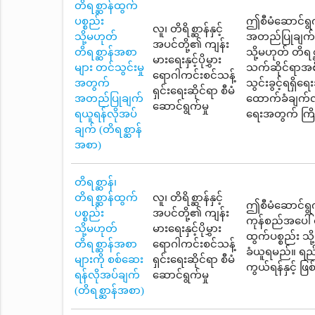
တိရစ္ဆာန်ထွက်
ပစ္စည်း
ဤစီမံဆောင်ရွက
လူ၊ တိရိစ္ဆာန်နှင့်
သို့မဟုတ်
အတည်ပြုချက်ရယ
အပင်တို့၏ ကျန်း
တိရစ္ဆာန်အစာ
သို့မဟုတ် တိရစ
မားရေးနှင့်ပိုမွှား
များ တင်သွင်းမှု
သက်ဆိုင်ရာအစို
ရောဂါကင်းစင်သန့်
အတွက်
သွင်းခွင့်ရရှ
ရှင်းရေးဆိုင်ရာ စီမံ
အတည်ပြုချက်
ထောက်ခံချက်လက
ဆောင်ရွက်မှု
ရယူရန်လိုအပ်
ရေးအတွက် ကြို
ချက် (တိရစ္ဆာန်
အစာ)
တိရစ္ဆာန်၊
တိရစ္ဆာန်ထွက်
လူ၊ တိရိစ္ဆာန်နှင့်
ဤစီမံဆောင်ရွက်
ပစ္စည်း
အပင်တို့၏ ကျန်း
ကုန်စည်အပေါ် 
သို့မဟုတ်
မားရေးနှင့်ပိုမွှား
ထွက်ပစ္စည်း သိ
တိရစ္ဆာန်အစာ
ရောဂါကင်းစင်သန့်
ခံယူရမည်။ ရည်
များကို စစ်ဆေး
ရှင်းရေးဆိုင်ရာ စီမံ
ကွယ်ရန်နှင့် ဖ
ရန်လိုအပ်ချက်
ဆောင်ရွက်မှု
(တိရစ္ဆာန်အစာ)