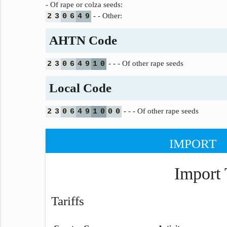
- Of rape or colza seeds:
- - Other:
2
3
0
6
4
9
AHTN Code
- - - Of other rape seeds
2
3
0
6
4
9
1
0
Local Code
- - - Of other rape seeds
2
3
0
6
4
9
1
0
0
0
IMPORT
Import 
Tariffs