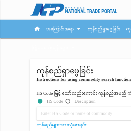
home
arrow_drop_down
အကြောင်းအရာ
ကုန်စည်ရှာဖွေခြင်း
ကု
arrow_drop_down
ပြည်ပစည်းမျဉ်းများ
ကုန်စည်ရှာဖွေခြင်း
Instructions for using commodity search function
HS Code ဖြင့် သော်လည်းကောင်း ကုန်စည်အမည် ကိုရိ
HS Code
Description
ကုန်စည်များအားလုံးစာရင်း