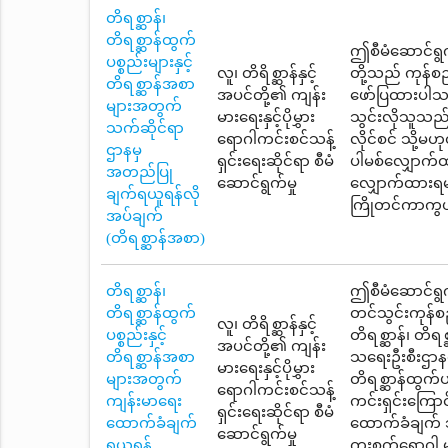
တိရစ္ဆာန်၊
တိရစ္ဆာန်ထွက်
ဤစီမံဆောင်ရွက်မ
ပစ္စည်းများနှင့်
လူ၊ တိရိစ္ဆာန်နှင့်
တို့သည် ကုန်စ
တိရစ္ဆာန်အစာ
အပင်တို့၏ ကျန်း
ဖော်ပြထားပါသည်
များအတွက်
မားရေးနှင့်ပိုမွှား
သွင်းလိုသူသည် ပ
သက်ဆိုင်ရာ
ရောဂါကင်းစင်သန့်
လိုင်စင် သို့မဟ
ဌာနမှ
ရှင်းရေးဆိုင်ရာ စီမံ
ပါမစ်လျှောက်
အတည်ပြု
ဆောင်ရွက်မှု
လျှောက်ထားရမည
ချက်ရယူရန်လို
ကြိုတင်ကာကွယ်ရ
အပ်ချက်
(တိရစ္ဆာန်အစာ)
တိရစ္ဆာန်၊
ဤစီမံဆောင်ရွက်
တိရစ္ဆာန်ထွက်
တင်သွင်းကုန်
လူ၊ တိရိစ္ဆာန်နှင့်
ပစ္စည်းနှင့်
တိရစ္ဆာန်၊ တိရစ
အပင်တို့၏ ကျန်း
တိရစ္ဆာန်အစာ
သရေးဦးစီးဌာနတ
မားရေးနှင့်ပိုမွှား
များအတွက်
တိရစ္ဆာန်ထွက်
ရောဂါကင်းစင်သန့်
ကျန်းမာရေး
ကင်းရှင်းကြောင
ရှင်းရေးဆိုင်ရာ စီမံ
ထောက်ခံချက်
ထောက်ခံချက် သ
ဆောင်ရွက်မှု
ရယူရန်
ကူးစက်ရောဂါ မ