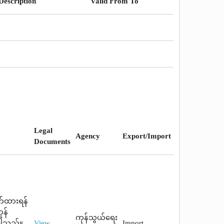
Description
Valid From To
Legal
Agency
Export/Import
Documents
က်ထားရန်
ုန်
ကုန်သွယ်ရေး
်ပါသည်။
View
Import