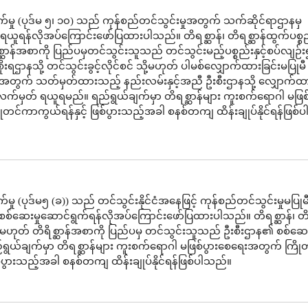
်မှု (ပုဒ်မ ၅၊ ၁၀) သည် ကုန်စည်တင်သွင်းမှုအတွက် သက်ဆိုင်ရာဌာနမှ
ူရန်လိုအပ်ကြောင်းဖော်ပြထားပါသည်။ တိရစ္ဆာန်၊ တိရစ္ဆာန်ထွက်ပစ္စ
္ဆာန်အစာကို ပြည်ပမှတင်သွင်းသူသည် တင်သွင်းမည့်ပစ္စည်းနှင့်စပ်လျဉ်
းရဌာနသို့ တင်သွင်းခွင့်လိုင်စင် သို့မဟုတ် ပါမစ်လျှောက်ထားခြင်းမပြုမ
ိရေးအတွက် သတ်မှတ်ထားသည့် နည်းလမ်းနှင့်အညီ ဦးစီးဌာနသို့ လျှောက်
်မှတ် ရယူရမည်။ ရည်ရွယ်ချက်မှာ တိရစ္ဆာန်များ ကူးစက်ရောဂါ မဖြစ်
တင်ကာကွယ်ရန်နှင့် ဖြစ်ပွားသည့်အခါ စနစ်တကျ ထိန်းချုပ်နိုင်ရန်ဖြစ်
မှု (ပုဒ်မ၅ (ခ)) သည် တင်သွင်းနိုင်ငံအနေဖြင့် ကုန်စည်တင်သွင်းမှုမပြုမ
စစ်ဆေးမှုဆောင်ရွက်ရန်လိုအပ်ကြောင်းဖော်ပြထားပါသည်။ တိရစ္ဆာန်၊ တိရ
ု့မဟုတ် တိရိစ္ဆာန်အစာကို ပြည်ပမှ တင်သွင်းသူသည် ဦးစီးဌာန၏ စစ်ဆေးမ
ရွယ်ချက်မှာ တိရစ္ဆာန်များ ကူးစက်ရောဂါ မဖြစ်ပွားစေရေးအတွက် ကြိ
ြစ်ပွားသည့်အခါ စနစ်တကျ ထိန်းချုပ်နိုင်ရန်ဖြစ်ပါသည်။