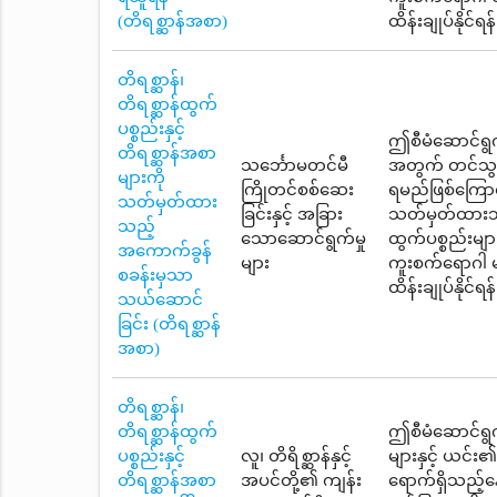
(တိရစ္ဆာန်အစာ)
ထိန်းချုပ်နိုင်
တိရစ္ဆာန်၊
တိရစ္ဆာန်ထွက်
ပစ္စည်းနှင့်
ဤစီမံဆောင်ရွက်
တိရစ္ဆာန်အစာ
သင်္ဘောမတင်မီ
အတွက် တင်သွင်
များကို
ကြိုတင်စစ်ဆေး
ရမည်ဖြစ်ကြောင
သတ်မှတ်ထား
ခြင်းနှင့် အခြား
သတ်မှတ်ထားသည်
သည့်
သောဆောင်ရွက်မှု
ထွက်ပစ္စည်းမျာ
အကောက်ခွန်
များ
ကူးစက်ရောဂါ မ
စခန်းမှသာ
ထိန်းချုပ်နိုင်
သယ်ဆောင်
ခြင်း (တိရစ္ဆာန်
အစာ)
တိရစ္ဆာန်၊
တိရစ္ဆာန်ထွက်
ဤစီမံဆောင်ရွက်မ
ပစ္စည်းနှင့်
လူ၊ တိရိစ္ဆာန်နှင့်
များနှင့် ယင်း၏
တိရစ္ဆာန်အစာ
အပင်တို့၏ ကျန်း
ရောက်ရှိသည့်န