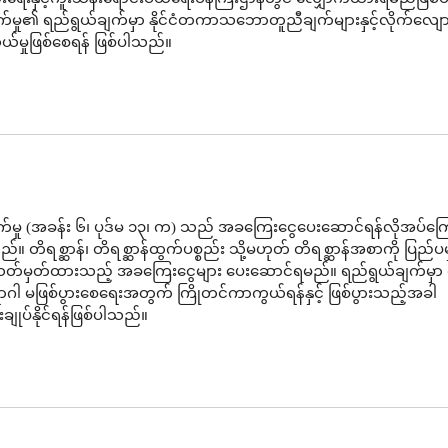
်မှု၏ ရည်ရွယ်ချက်မှာ နိုင်ငံတကာသဘောတူညီချက်များနှင့်လိုက်လျေ
ယ်မှုဖြစ်စေရန် ဖြစ်ပါသည်။
်မှု (အခန်း ၆၊ ပုဒ်မ ၁၃၊ က) သည် အခကြေးငွေပေးဆောင်ရန်လိုအပ်ကြေ
။ တိရစ္ဆာန်၊ တိရစ္ဆာန်ထွက်ပစ္စည်း သို့မဟုတ် တိရစ္ဆာန်အစာကို ပြည်ပ
တ်မှတ်ထားသည့် အခကြေးငွေများ ပေးဆောင်ရမည်။ ရည်ရွယ်ချက်မှာ တ
ာဂါ မဖြစ်ပွားစေရေးအတွက် ကြိုတင်ကာကွယ်ရန်နှင့် ဖြစ်ပွားသည့်အခါ
ျုပ်နိုင်ရန်ဖြစ်ပါသည်။