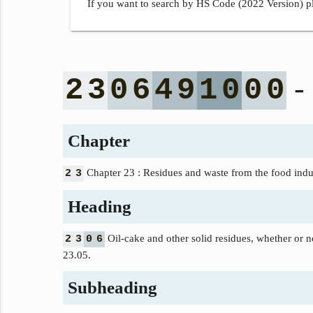
If you want to search by HS Code (2022 Version) pl
- 
2
3
0
6
4
9
1
0
0
0
Chapter
Chapter 23 : Residues and waste from the food indus
2
3
Heading
Oil-cake and other solid residues, whether or no
2
3
0
6
23.05.
Subheading