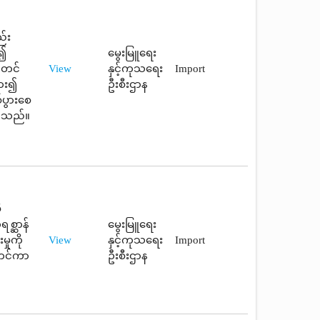
ည်း
း၍
မွေးမြူရေး
ီ တင်
View
နှင့်ကုသရေး
Import
ထား၍
ဦးစီးဌာန
ပွားစေ
ပါသည်။
ီ
စ္ဆာန်
မွေးမြူရေး
ှုကို
View
နှင့်ကုသရေး
Import
ုတင်ကာ
ဦးစီးဌာန