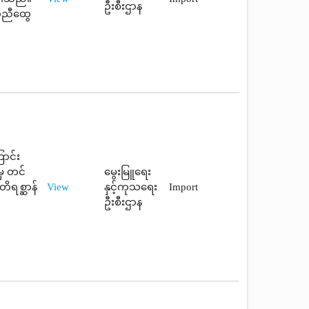
ဦးစီးဌာန
ာညီထွေ
ာင်း
မှ တင်
မွေးမြူရေး
ိရစ္ဆာန်
View
နှင့်ကုသရေး
Import
ဦးစီးဌာန