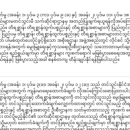
ှု (အခန်း ၁၊ ပုဒ်မ ၃ (က)၊ ပုဒ်မ ၉ (ခ) နှင့် အခန်း ၂၊ ပုဒ်မ ၁၁၊ ပုဒ်မ ၁၈
ည်များမတင်သွင်းမီ သက်ဆိုင်ရာဌာနမှ အတည်ပြုချက်ရယူရန်လိုအပ်ကြေ
။ တိရစ္ဆာန်၊ တိရစ္ဆာန်ထွက်ပစ္စည်းနှင့် တိရစ္ဆာန်အစာများကို ပြည်တွင်းသ
ြည်ပမှ တိရစ္ဆာန်၊ တိရစ္ဆာန်ထွက်ပစ္စည်းနှင့် တိရစ္ဆာန်အစာများတင်သွင်းခ
ုတ် ပါမစ်ထုတ်ပေးပိုင်ခွင့်ရှိသော အစိုးရဌာန၊ အဖွဲ့အစည်းတွင် လိုင်စင် သိ
ထားရန်အတွက် မွေးမြူရေးနှင့်ကုသရေးဦးစီးဌာနတွင် သဘောထားမှတ်ချ
်။ ရည်ရွယ်ချက်မှာ တိရစ္ဆာန်များ ကူးစက်ရောဂါ မဖြစ်ပွားစေရေးအတ
န်နှင့် ဖြစ်ပွားသည့်အခါ စနစ်တကျ ထိန်းချုပ်နိုင်ရန်ဖြစ်ပါသည်။
မှု (အခန်း ၁၊ ပုဒ်မ ၃(ခ)၊ အခန်း ၂၊ ပုဒ်မ ၁၂ (ခ)) သည် တင်သွင်းနိုင်ငံအ
စည်များအတွက် ကျန်းမာရေးထောက်ခံချက် လိုအပ်ကြောင်းဖောပြထားပ
္ဆာန်ထွက်ပစ္စည်းနှင့် တိရစ္ဆာန်အစာများကို တင်သွင်းလိုသူသည် မွေးမြူရေး
ွင် တင်သွင်းခွင့်ထောက်ခံချက်လျှောက်ထားရာတွင် တင်သွင်းမည့် တိရစ္
ပစ္စည်းနှင့် တိရစ္ဆာန်အစာတွင် ဦးစီးဌာနက သတ်မှတ်ထားသည့် ကူးစက် ရ
်း တင်ပို့မည့်နိုင်ငံ၏ သက်ဆိုင်ရာဌာနမှ ထုတ်ပေးသည့် တိရစ္ဆာန်ကျန်းမ
ို့မဟုတ် ထောက်ခံချက်ကို တင်ပြရမည်။ ရည်ရွယ်ချက်မှာ တိရစ္ဆာန်မျာ
ဖြစ်ပွားစေရေးအတွက် ကြိုတင်ကာကွယ်ရန်နှင့် ဖြစ်ပွားသည့်အခါ စနစ