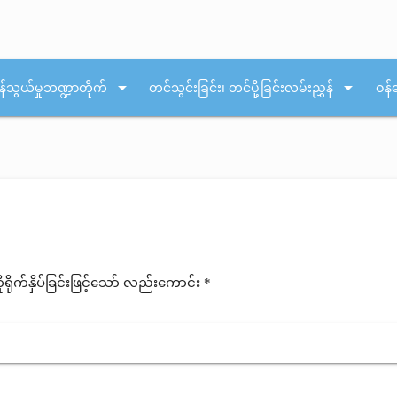
arrow_drop_down
arrow_drop_down
န်သွယ်မှုဘဏ္ဍာတိုက်
တင်သွင်းခြင်း၊ တင်ပို့ခြင်းလမ်းညွှန်
ဝန်
ုက်နှိပ်ခြင်းဖြင့်သော် လည်းကောင်း *