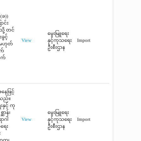
 (ခ))
ာင်း
ို့ တင်
မွေးမြူရေး
ွင့်
View
နှင့်ကုသရေး
Import
ု့မဟုတ်
ဦးစီးဌာန
က်
ွက်
နေဖြင့်
ါသည်။
နှင့် ကု
ဆာန်၊
မွေးမြူရေး
ောဂါ
View
နှင့်ကုသရေး
Import
ာရေး
ဦးစီးဌာန
း
်တကျ