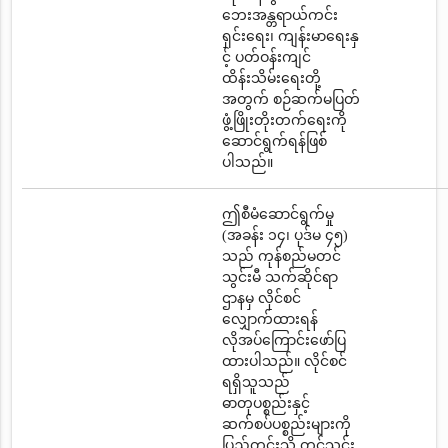
ဘေးအန္တရာယ်ကင်း
ရှင်းရေး၊ ကျန်းမာရေးနှ
င့် ပတ်ဝန်းကျင်
ထိန်းသိမ်းရေးတို့
အတွက် စဉ်ဆက်မပြတ်
ဖွံ့ဖြိုးတိုးတက်ရေးကို
ဆောင်ရွက်ရန်ဖြစ်
ပါသည်။
ဤစီမံဆောင်ရွက်မှု
(အခန်း ၁၄၊ ပုဒ်မ ၄၅)
သည် ကုန်စည်မတင်
သွင်းမီ သက်ဆိုင်ရာ
ဌာနမှ လိုင်စင်
လျှောက်ထားရန်
လိုအပ်ကြောင်းဖော်ပြ
ထားပါသည်။ လိုင်စင်
ရရှိသူသည်
ဓာတုပစ္စည်းနှင့်
ဆက်စပ်ပစ္စည်းများကို
ပြည်တွင်းသို့ တင်သွင်း