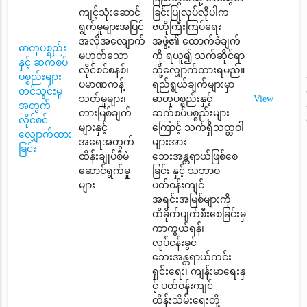
ကျင့်သုံးဆောင်
ခြင်းပြုလုပ်လိုပါက
ရွက်မှုများအပြင်
ဗဟိုကြီးကြပ်ရေး
အလိုအလျောက်
အဖွဲ့၏ ထောက်ခံချက်
ဓာတုပစ္စည်း
မဟုတ်သော
ကို ရယူ၍ သက်ဆိုင်ရာ
နှင့် ဆက်စပ်
လိုင်စင်စနစ်၊
သို့လျှောက်ထားရမည်။
ပစ္စည်းများ
ပမာဏကန့်
ရည်ရွယ်ချက်များမှာ
တင်သွင်းမှု
သတ်မှုများ၊
ဓာတုပစ္စည်းနှင့်
View
အတွက်
တားမြစ်ချက်
ဆက်စပ်ပစ္စည်းများ
လိုင်စင်
များနှင့်
ကြောင့် သက်ရှိသတ္တဝါ
လျှောက်ထား
အရေအတွက်
များအား
ခြင်း
ထိန်းချုပ်စီမံ
ဘေးအန္တရာယ်ဖြစ်စေ
ဆောင်ရွက်မှု
ခြင်း နှင့် သဘာဝ
များ
ပတ်ဝန်းကျင်
အရင်းအမြစ်များကို
ထိခိုက်ပျက်စီးစေခြင်းမှ
ကာကွယ်ရန်၊
လုပ်ငန်းခွင်
ဘေးအန္တရာယ်ကင်း
ရှင်းရေး၊ ကျန်းမာရေးနှ
င့် ပတ်ဝန်းကျင်
ထိန်းသိမ်းရေးတို့