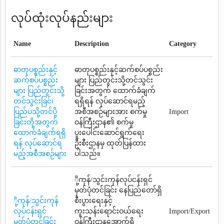
လုပ်ထုံးလုပ်နည်းများ
Name
Description
Category
ဓာတုပစ္စည်းနှင့်
ဓာတုပစ္စည်းနှင့်ဆက်စပ်ပစ္စည်း
ဆက်စပ်ပစ္စည်း
များ ပြည်တွင်းသို့တင်သွင်း
များ ပြည်တွင်းသို့
ခြင်းအတွက် ထောက်ခံချက်
တင်သွင်းခြင်၊
ရရှိရန် လုပ်ဆောင်ရမည့်
ပြည်ပသို့တင်ပို့
အစီအစဉ်များအား စက်မှု
Import
ခြင်းတို့အတွက်
ဝန်ကြီးဌာန၏ စက်မှု
ထောက်ခံချက်ရရှိ
ပူးပေါင်း‌ဆောင်ရွက်ရေး
ရန် လုပ်ဆောင်ရ
ဦးစီးဌာနမှ ထုတ်ပြန်ထား
မည့်အစီအစဉ်များ
ပါသည်။
ို့ကုန်/သွင်းကုန်လုပ်ငန်းရှင်
မှတ်ပုံတင်ခြင်း နေပြည်တော်ရှိ
ို့ကုန်/သွင်းကုန်
စီးပွားရေးနှင့်
လုပ်ငန်းရှင်
ကူးသန်းရောင်းဝယ်ရေး
Import/Export
မှတ်ပုံတင်ခြင်း
ဝန်ကြီးဌာနအောက်ရှိ