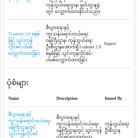
ကုန်သွယ်ရေးဌာန၊ မူဝါဒဌာနခွဲ
တွင် လျှောက်ထားနိုင်ပါသည်။
စီးပွားရေးနှင့်
Tradenet 2.0 စနစ်
ကူးသန်းရောင်းဝယ်ရေး
ဖြင့် သွင်းကုန်
ဝန်ကြီးဌာန၊ ကုန်သွယ်ရေး
Import
လိုင်စင်/ပါမစ်
ဦးစီးဌာနအောက်ရှိTradenet 2.0
လျှောက်ထားခြင်း
စနစ်ဖြင့် သွင်းကုန်လိုင်စင်/
ပါမစ်လျှောက်ထားခြင်း
ပုံစံများ
Name
Description
Issued By
စီးပွားရေးနှင့်
စီးပွားရေးနှင့်
ကူးသန်းရောင်းဝယ်ရေး
ကူးသန်းရောင်းဝယ်ရေး
ကုန်သွယ်ရေး
ဝန်ကြီးဌာနတွင်
ဝန်ကြီးဌာနတွင် သွင်းကုန်
ဦးစီးဌာန
သွင်းကုန်လိုင်စင်
လိုင်စင်လျှောက်လွှာ