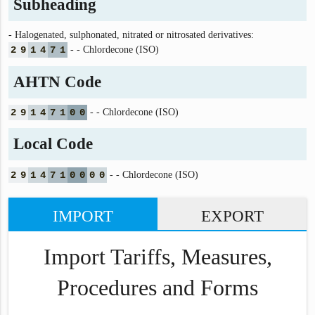
Subheading
- Halogenated, sulphonated, nitrated or nitrosated derivatives:
2
9
1
4
7
1
- - Chlordecone (ISO)
AHTN Code
2
9
1
4
7
1
0
0
- - Chlordecone (ISO)
Local Code
2
9
1
4
7
1
0
0
0
0
- - Chlordecone (ISO)
IMPORT
EXPORT
Import Tariffs, Measures,
Procedures and Forms