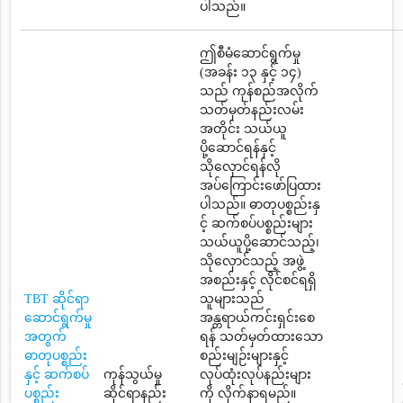
ပါသည်။
ဤစီမံဆောင်ရွက်မှု
(အခန်း ၁၃ နှင့် ၁၄)
သည် ကုန်စည်အလိုက်
သတ်မှတ်နည်းလမ်း
အတိုင်း သယ်ယူ
ပို့ဆောင်ရန်နှင့်
သိုလှောင်ရန်လို
အပ်ကြောင်းဖော်ပြထား
ပါသည်။ ဓာတုပစ္စည်းနှ
င့် ဆက်စပ်ပစ္စည်းများ
သယ်ယူပို့ဆောင်သည့်၊
သိုလှောင်သည့် အဖွဲ့
အစည်းနှင့် လိုင်စင်ရရှိ
TBT ဆိုင်ရာ
သူများသည်
ဆောင်ရွက်မှု
အန္တရာယ်ကင်းရှင်းစေ
အတွက်
ရန် သတ်မှတ်ထားသော
ဓာတုပစ္စည်း
စည်းမျဉ်းများနှင့်
နှင့် ဆက်စပ်
ကုန်သွယ်မှု
လုပ်ထုံးလုပ်နည်းများ
ပစ္စည်း
ဆိုင်ရာနည်း
ကို လိုက်နာရမည်။