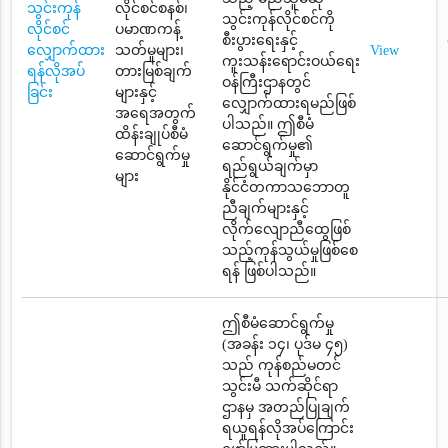
သွင်းကုန်
လိုင်စင်စနစ်၊
သွင်းကုန်လိုင်စင်ကို
လိုင်စင်
ပမာဏကန့်
စီးပွားရေးနှင့်
လျှောက်ထား
သတ်မှုများ၊
View
ကူးသန်းရောင်းဝယ်ရေး
ရန်လိုအပ်
တားမြစ်ချက်
ဝန်ကြီးဌာနတွင်
ခြင်း
များနှင့်
လျှောက်ထားရမည်ဖြစ်
အရေအတွက်
ပါသည်။ ဤစီမံ
ထိန်းချုပ်စီမံ
ဆောင်ရွက်မှု၏
ဆောင်ရွက်မှု
ရည်ရွယ်ချက်မှာ
များ
နိုင်ငံတကာသဘောတူ
ညီချက်များနှင့်
လိုက်လျောညီထွေဖြစ်
သည့်ကုန်သွယ်မှုဖြစ်စေ
ရန် ဖြစ်ပါသည်။
ဤစီမံဆောင်ရွက်မှု
(အခန်း ၁၄၊ ပုဒ်မ ၄၅)
သည် ကုန်စည်မတင်
သွင်းမီ သက်ဆိုင်ရာ
ဌာနမှ အတည်ပြုချက်
ရယူရန်လိုအပ်ကြောင်း