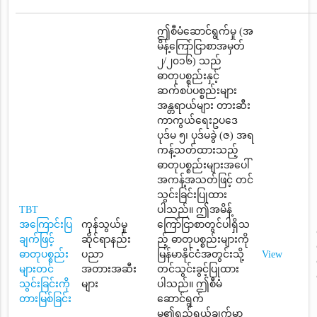
ဤစီမံဆောင်ရွက်မှု (အ
မိန့်ကြော်ငြာစာအမှတ်
၂/၂၀၁၆) သည်
ဓာတုပစ္စည်းနှင့်
ဆက်စပ်ပစ္စည်းများ
အန္တရာယ်များ တားဆီး
ကာကွယ်ရေးဥပဒေ
ပုဒ်မ ၅၊ ပုဒ်မခွဲ (ဇ) အရ
ကန့်သတ်ထားသည့်
ဓာတုပစ္စည်းများအပေါ်
အကန့်အသတ်ဖြင့် တင်
သွင်းခြင်းပြုထား
TBT
ပါသည်။ ဤအမိန့်
အကြောင်းပြ
ကုန်သွယ်မှု
ကြော်ငြာစာတွင်ပါရှိသ
ချက်ဖြင့်
ဆိုင်ရာနည်း
ည့် ဓာတုပစ္စည်းများကို
ဓာတုပစ္စည်း
ပညာ
မြန်မာနိုင်ငံအတွင်းသို့
View
များတင်
အတားအဆီး
တင်သွင်းခွင့်ပြုထား
သွင်းခြင်းကို
များ
ပါသည်။ ဤစီမံ
တားမြစ်ခြင်း
ဆောင်ရွက်
မှု၏ရည်ရွယ်ချက်မှာ