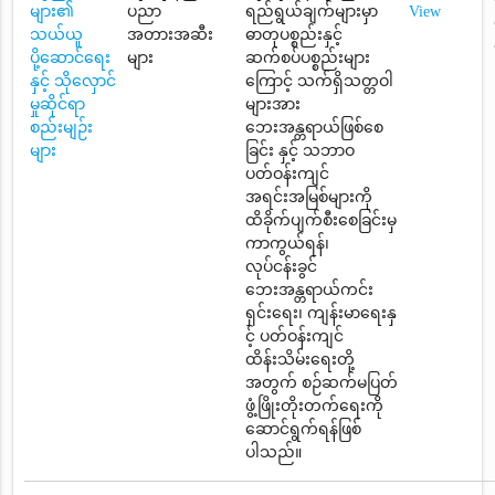
များ၏
ပညာ
ရည်ရွယ်ချက်များမှာ
View
သယ်ယူ
အတားအဆီး
ဓာတုပစ္စည်းနှင့်
ပို့ဆောင်ရေး
များ
ဆက်စပ်ပစ္စည်းများ
နှင့် သိုလှောင်
ကြောင့် သက်ရှိသတ္တဝါ
မှုဆိုင်ရာ
များအား
စည်းမျဉ်း
ဘေးအန္တရာယ်ဖြစ်စေ
များ
ခြင်း နှင့် သဘာဝ
ပတ်ဝန်းကျင်
အရင်းအမြစ်များကို
ထိခိုက်ပျက်စီးစေခြင်းမှ
ကာကွယ်ရန်၊
လုပ်ငန်းခွင်
ဘေးအန္တရာယ်ကင်း
ရှင်းရေး၊ ကျန်းမာရေးနှ
င့် ပတ်ဝန်းကျင်
ထိန်းသိမ်းရေးတို့
အတွက် စဉ်ဆက်မပြတ်
ဖွံ့ဖြိုးတိုးတက်ရေးကို
ဆောင်ရွက်ရန်ဖြစ်
ပါသည်။