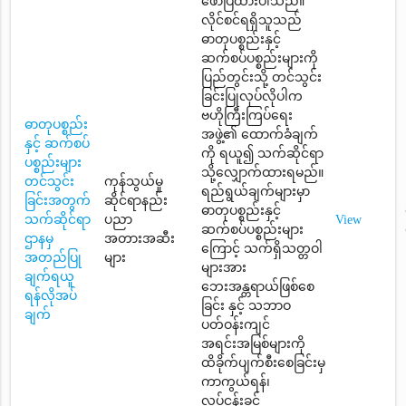
ဖော်ပြထားပါသည်။
လိုင်စင်ရရှိသူသည်
ဓာတုပစ္စည်းနှင့်
ဆက်စပ်ပစ္စည်းများကို
ပြည်တွင်းသို့ တင်သွင်း
ခြင်းပြုလုပ်လိုပါက
ဗဟိုကြီးကြပ်ရေး
ဓာတုပစ္စည်း
အဖွဲ့၏ ထောက်ခံချက်
နှင့် ဆက်စပ်
ကို ရယူ၍ သက်ဆိုင်ရာ
ပစ္စည်းများ
သို့လျှောက်ထားရမည်။
တင်သွင်း
ကုန်သွယ်မှု
ရည်ရွယ်ချက်များမှာ
ခြင်းအတွက်
ဆိုင်ရာနည်း
ဓာတုပစ္စည်းနှင့်
သက်ဆိုင်ရာ
ပညာ
View
ဆက်စပ်ပစ္စည်းများ
ဌာနမှ
အတားအဆီး
ကြောင့် သက်ရှိသတ္တဝါ
အတည်ပြု
များ
များအား
ချက်ရယူ
ဘေးအန္တရာယ်ဖြစ်စေ
ရန်လိုအပ်
ခြင်း နှင့် သဘာဝ
ချက်
ပတ်ဝန်းကျင်
အရင်းအမြစ်များကို
ထိခိုက်ပျက်စီးစေခြင်းမှ
ကာကွယ်ရန်၊
လုပ်ငန်းခွင်