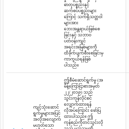
ဓာတုပစ္စည်းနှင့်
ဆက်စပ်ပစ္စည်းများ
ကြောင့် သက်ရှိသတ္တဝါ
များအား
ဘေးအန္တရာယ်ဖြစ်စေ
ခြင်းနှင့် သဘာဝ
ပတ်ဝန်းကျင်
အရင်းအမြစ်များကို
ထိခိုက်ပျက်စီးစေခြင်းမှ
ကာကွယ်ရန်ဖြစ်
ပါသည်။
ဤစီမံဆောင်ရွက်မှု (အ
မိန့်ကြော်ငြာစာအမှတ်
၂၂/၂၀၁၉) သည်
သွင်းကုန်လိုင်စင်
လျှောက်ထားရန်
ကျင့်သုံးဆောင်
လိုအပ်ကြောင်း ဖော်ပြ
ရွက်မှုများအပြင်
ထားပါသည်။ ဤ
အလိုအလျောက်
ကုန်စည်ကိုတင်သွင်းလို
မဟုတ်သော
သည့် မည်သူမဆို