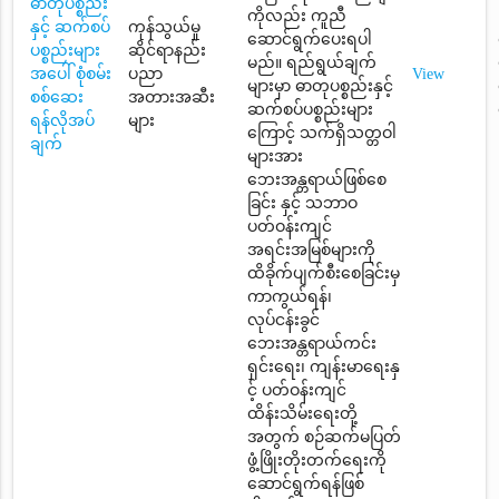
ဓာတုပစ္စည်း
ကိုလည်း ကူညီ
နှင့် ဆက်စပ်
ကုန်သွယ်မှု
ဆောင်ရွက်ပေးရပါ
ပစ္စည်းများ
ဆိုင်ရာနည်း
မည်။ ရည်ရွယ်ချက်
အပေါ် စုံစမ်း
ပညာ
View
များမှာ ဓာတုပစ္စည်းနှင့်
စစ်ဆေး
အတားအဆီး
ဆက်စပ်ပစ္စည်းများ
ရန်လိုအပ်
များ
ကြောင့် သက်ရှိသတ္တဝါ
ချက်
များအား
ဘေးအန္တရာယ်ဖြစ်စေ
ခြင်း နှင့် သဘာဝ
ပတ်ဝန်းကျင်
အရင်းအမြစ်များကို
ထိခိုက်ပျက်စီးစေခြင်းမှ
ကာကွယ်ရန်၊
လုပ်ငန်းခွင်
ဘေးအန္တရာယ်ကင်း
ရှင်းရေး၊ ကျန်းမာရေးနှ
င့် ပတ်ဝန်းကျင်
ထိန်းသိမ်းရေးတို့
အတွက် စဉ်ဆက်မပြတ်
ဖွံ့ဖြိုးတိုးတက်ရေးကို
ဆောင်ရွက်ရန်ဖြစ်