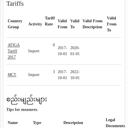
Tariffs
Tariff
Valid
Country
Valid
Valid
Valid From
Activity
Rate
From
Group
From
To
Description
To
ATIGA
0
2017-
2020-
Tariff
Import
10-01
01-01
2017
3
2017-
2022-
MCT
Import
10-01
10-01
စည်းမျည်းများ
Tips for measures.
Legal
Name
Type
Description
Documents