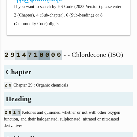
If you want to search by HS Code (2022 Version) please enter
2 (Chapter), 4 (Sub-chapter), 6 (Sub-heading) or 8
(Commodity Code) digits
- - Chlordecone (ISO)
2
9
1
4
7
1
0
0
0
0
Chapter
2
9
Chapter 29 : Organic chemicals
Heading
2
9
1
4
Ketones and quinones, whether or not with other oxygen
function, and their halogenated, sulphonated, nitrated or nitrosated
derivatives.