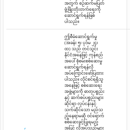
အတွက် စဉ်ဆက်မပြတ်
ဖွံ့ဖြိုးတိုးတက်ရေးကို
ဆောင်ရွက်ရန်ဖြစ်
ပါသည်။
ဤစီမံဆောင်ရွက်မှု
(အခန်း ၅၊ ပုဒ်မ ၂၄၊
ထ) သည် တင်သွင်း
နိုင်ငံအနေဖြင့် ကုန်စည်
အပေါ် စုံစမ်းစစ်ဆေးမှု
ဆောင်ရွက်ရန်လို
အပ်ကြောင်းဖော်ပြထား
ပါသည်။ လိုင်စင်ရရှိသူ
အနေဖြင့် စစ်ဆေးရေး
အဖွဲ့များကို ဓာတုပစ္စည်း
နှင့် ဆက်စပ်ပစ္စည်းများ
ဆိုင်ရာ လုပ်ငန်းနှင့်
သက်ဆိုင်သော မည်သ
ည့်နေရာမဆို ဝင်ရောက်
စစ်ဆေးခွင့်ပြုရမည့်
အပြင် လိုအပ်သည်များ