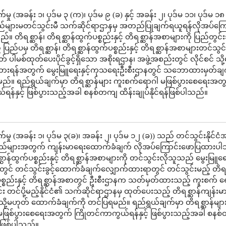
ှု (အခန်း ၁၊ ပုဒ်မ ၃ (က)၊ ပုဒ်မ ၉ (ခ) နှင့် အခန်း ၂၊ ပုဒ်မ ၁၁၊ ပုဒ်မ ၁၈
ည်များမတင်သွင်းမီ သက်ဆိုင်ရာဌာနမှ အတည်ပြုချက်ရယူရန်လိုအပ်ကြေ
။ တိရစ္ဆာန်၊ တိရစ္ဆာန်ထွက်ပစ္စည်းနှင့် တိရစ္ဆာန်အစာများကို ပြည်တွင်းသ
ြည်ပမှ တိရစ္ဆာန်၊ တိရစ္ဆာန်ထွက်ပစ္စည်းနှင့် တိရစ္ဆာန်အစာများတင်သွင်းခ
ုတ် ပါမစ်ထုတ်ပေးပိုင်ခွင့်ရှိသော အစိုးရဌာန၊ အဖွဲ့အစည်းတွင် လိုင်စင် သိ
ထားရန်အတွက် မွေးမြူရေးနှင့်ကုသရေးဦးစီးဌာနတွင် သဘောထားမှတ်ချ
်။ ရည်ရွယ်ချက်မှာ တိရစ္ဆာန်များ ကူးစက်ရောဂါ မဖြစ်ပွားစေရေးအတ
န်နှင့် ဖြစ်ပွားသည့်အခါ စနစ်တကျ ထိန်းချုပ်နိုင်ရန်ဖြစ်ပါသည်။
မှု (အခန်း ၁၊ ပုဒ်မ ၃(ခ)၊ အခန်း ၂၊ ပုဒ်မ ၁၂ (ခ)) သည် တင်သွင်းနိုင်ငံအ
စည်များအတွက် ကျန်းမာရေးထောက်ခံချက် လိုအပ်ကြောင်းဖောပြထားပ
္ဆာန်ထွက်ပစ္စည်းနှင့် တိရစ္ဆာန်အစာများကို တင်သွင်းလိုသူသည် မွေးမြူရေး
ွင် တင်သွင်းခွင့်ထောက်ခံချက်လျှောက်ထားရာတွင် တင်သွင်းမည့် တိရစ္
ပစ္စည်းနှင့် တိရစ္ဆာန်အစာတွင် ဦးစီးဌာနက သတ်မှတ်ထားသည့် ကူးစက် ရ
်း တင်ပို့မည့်နိုင်ငံ၏ သက်ဆိုင်ရာဌာနမှ ထုတ်ပေးသည့် တိရစ္ဆာန်ကျန်းမ
ို့မဟုတ် ထောက်ခံချက်ကို တင်ပြရမည်။ ရည်ရွယ်ချက်မှာ တိရစ္ဆာန်မျာ
ဖြစ်ပွားစေရေးအတွက် ကြိုတင်ကာကွယ်ရန်နှင့် ဖြစ်ပွားသည့်အခါ စနစ
ရန်ဖြစ်ပါသည်။