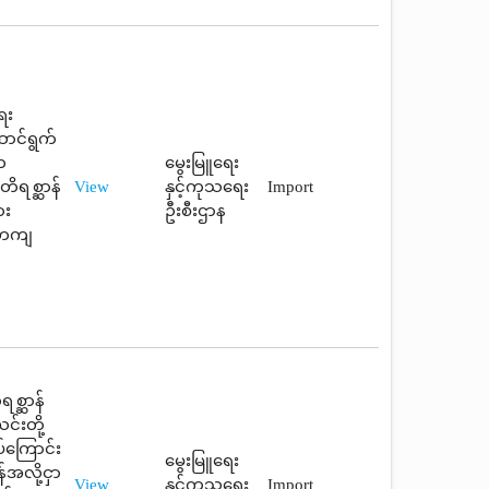
ေး
ောင်ရွက်
က
မွေးမြူရေး
ိရစ္ဆာန်
View
နှင့်ကုသရေး
Import
ား
ဦးစီးဌာန
်တကျ
ရစ္ဆာန်
င်းတို့
်ကြောင်း
မွေးမြူရေး
အလို့ငှာ
View
နှင့်ကုသရေး
Import