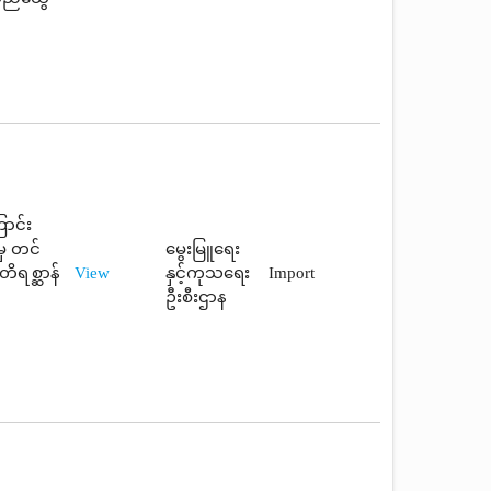
ာင်း
မှ တင်
မွေးမြူရေး
ိရစ္ဆာန်
View
နှင့်ကုသရေး
Import
ဦးစီးဌာန