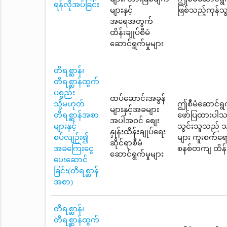
ရန်လိုအပ်ခြင်း
များနှင့်
ဖြစ်သည့်ကုန်သွ
အရေအတွက်
ထိန်းချုပ်စီမံ
ဆောင်ရွက်မှုများ
တိရစ္ဆာန်၊
တိရစ္ဆာန်ထွက်
ပစ္စည်း
ထပ်ဆောင်းအခွန်
သို့မဟုတ်
ဤစီမံဆောင်ရွက
များနှင့်အခများ
တိရစ္ဆာန်အစာ
ဖော်ပြထားပါသည်
အပါအဝင် စျေး
များနှင့်
သွင်းသူသည် သ
နှုန်းထိန်းချုပ်ရေး
စပ်လျဉ်း၍
များ ကူးစက်ရေ
ဆိုင်ရာစီမံ
အခကြေးငွေ
စနစ်တကျ ထိန်းခ
ဆောင်ရွက်မှုများ
ပေးဆောင်
ခြင်း(တိရစ္ဆာန်
အစာ)
တိရစ္ဆာန်၊
တိရစ္ဆာန်ထွက်