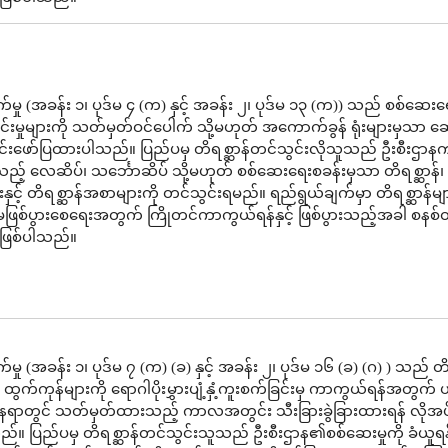
မှု (အခန်း ၁၊ ပုဒ်မ ၄ (က) နှင့် အခန်း ၂၊ ပုဒ်မ ၁၃ (က)) သည် စစ်ဆေးရ
းမှုများကို သတ်မှတ်ဝင်ပေါက် သို့မဟုတ် အကောက်ခွန် ရုံးများမှသာ ဆ
်းဖော်ပြထားပါသည်။ ပြည်ပမှ တိရစ္ဆာန်တင်သွင်းလိုသူသည် ဦးစီးဌာန
့ လေဆိပ်၊ သင်္ဘောဆိပ် သို့မဟုတ် စစ်ဆေးရေးစခန်းမှသာ တိရစ္ဆာန်၊ တ
းနှင့် တိရစ္ဆာန်အစာများကို တင်သွင်းရမည်။ ရည်ရွယ်ချက်မှာ တိရစ္ဆာန်မျ
ဖြစ်ပွားစေရေးအတွက် ကြိုတင်ကာကွယ်ရန်နှင့် ဖြစ်ပွားသည့်အခါ စနစ
ရန်ဖြစ်ပါသည်။
ှု (အခန်း ၁၊ ပုဒ်မ ၇ (က) (ခ) နှင့် အခန်း ၂၊ ပုဒ်မ ၁၆ (ခ) (ဂ) ) သည် တိ
 ထွက်ကုန်များကို ရောဂါပိုးမွှားပျံ့နှံ့ကူးစက်ခြင်းမှ ကာကွယ်ရန်အတွက် ယ
ေရာတွင် သတ်မှတ်ထားသည့် ကာလအတွင်း သီးခြားခွဲခြားထားရန် လိုအပ
်။ ပြည်ပမှ တိရစ္ဆာန်တင်သွင်းသူသည် ဦးစီးဌာန၏စစ်ဆေးမှုကို ခံယူရန်