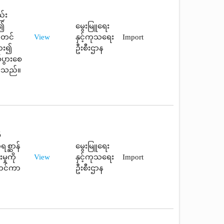
ည်း
း၍
မွေးမြူရေး
ီ တင်
View
နှင့်ကုသရေး
Import
ထား၍
ဦးစီးဌာန
ပွားစေ
ပါသည်။
ီ
စ္ဆာန်
မွေးမြူရေး
ှုကို
View
နှင့်ကုသရေး
Import
ုတင်ကာ
ဦးစီးဌာန