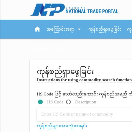
home
arrow_drop_down
အကြောင်းအရာ
ကုန်စည်ရှာဖွေခြင်း
ကု
arrow_drop_down
ပြည်ပစည်းမျဉ်းများ
ကုန်စည်ရှာဖွေခြင်း
Instructions for using commodity search function
HS Code ဖြင့် သော်လည်းကောင်း ကုန်စည်အမည် ကိုရိ
HS Code
Description
ကုန်စည်များအားလုံးစာရင်း