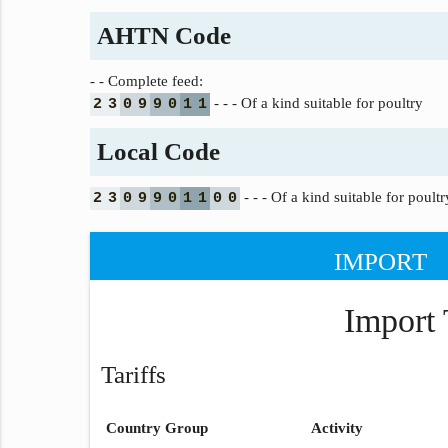
AHTN Code
- - Complete feed:
- - - Of a kind suitable for poultry
2
3
0
9
9
0
1
1
Local Code
- - - Of a kind suitable for poultr
2
3
0
9
9
0
1
1
0
0
IMPORT
Import 
Tariffs
Country Group
Activity