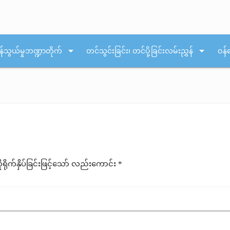
arrow_drop_down
arrow_drop_down
န်သွယ်မှုဘဏ္ဍာတိုက်
တင်သွင်းခြင်း၊ တင်ပို့ခြင်းလမ်းညွှန်
ဝန်
ုက်နှိပ်ခြင်းဖြင့်သော် လည်းကောင်း *