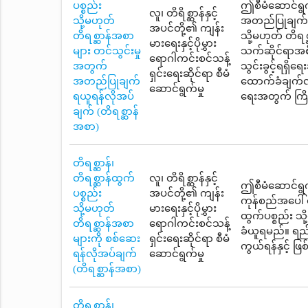
ပစ္စည်း
ဤစီမံဆောင်ရွက
လူ၊ တိရိစ္ဆာန်နှင့်
သို့မဟုတ်
အတည်ပြုချက်ရယ
အပင်တို့၏ ကျန်း
တိရစ္ဆာန်အစာ
သို့မဟုတ် တိရစ
မားရေးနှင့်ပိုမွှား
များ တင်သွင်းမှု
သက်ဆိုင်ရာအစို
ရောဂါကင်းစင်သန့်
အတွက်
သွင်းခွင့်ရရှ
ရှင်းရေးဆိုင်ရာ စီမံ
အတည်ပြုချက်
ထောက်ခံချက်လက
ဆောင်ရွက်မှု
ရယူရန်လိုအပ်
ရေးအတွက် ကြို
ချက် (တိရစ္ဆာန်
အစာ)
တိရစ္ဆာန်၊
တိရစ္ဆာန်ထွက်
လူ၊ တိရိစ္ဆာန်နှင့်
ဤစီမံဆောင်ရွက်
ပစ္စည်း
အပင်တို့၏ ကျန်း
ကုန်စည်အပေါ် 
သို့မဟုတ်
မားရေးနှင့်ပိုမွှား
ထွက်ပစ္စည်း သိ
တိရစ္ဆာန်အစာ
ရောဂါကင်းစင်သန့်
ခံယူရမည်။ ရည်
များကို စစ်ဆေး
ရှင်းရေးဆိုင်ရာ စီမံ
ကွယ်ရန်နှင့် ဖ
ရန်လိုအပ်ချက်
ဆောင်ရွက်မှု
(တိရစ္ဆာန်အစာ)
တိရစ္ဆာန်၊