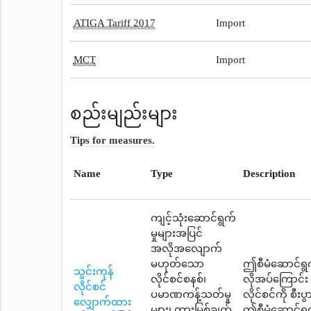
ATIGA Tariff 2017
Import
MCT
Import
စည်းမျည်းများ
Tips for measures.
Name
Type
Description
ကျင့်သုံးဆောင်ရွက်
မှုများအပြင်
အလိုအလျောက်
မဟုတ်သော
ဤစီမံဆောင်ရွက
သွင်းကုန်
လိုင်စင်စနစ်၊
လိုအပ်ကြောင်း
လိုင်စင်
ပမာဏကန့်သတ်မှု
လိုင်စင်ကို စီ
လျှောက်ထား
များ၊ တားမြစ်ချက်
ဤစီမံဆောင်ရွက