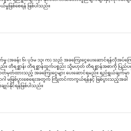
ယ်မှုဖြစ်စေရန် ဖြစ်ပါသည်။
်မှု (အခန်း ၆၊ ပုဒ်မ ၁၃၊ က) သည် အခကြေးငွေပေးဆောင်ရန်လိုအပ်ကြေ
။ တိရစ္ဆာန်၊ တိရစ္ဆာန်ထွက်ပစ္စည်း သို့မဟုတ် တိရစ္ဆာန်အစာကို ပြည်ပ
တ်မှတ်ထားသည့် အခကြေးငွေများ ပေးဆောင်ရမည်။ ရည်ရွယ်ချက်မှာ တ
ာဂါ မဖြစ်ပွားစေရေးအတွက် ကြိုတင်ကာကွယ်ရန်နှင့် ဖြစ်ပွားသည့်အခါ
ျုပ်နိုင်ရန်ဖြစ်ပါသည်။