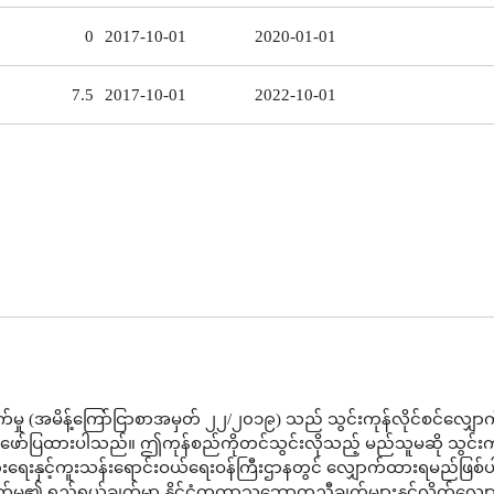
0
2017-10-01
2020-01-01
7.5
2017-10-01
2022-10-01
်မှု (အမိန့်ကြော်ငြာစာအမှတ် ၂၂/၂၀၁၉) သည် သွင်းကုန်လိုင်စင်လျှော
 ဖော်ပြထားပါသည်။ ဤကုန်စည်ကိုတင်သွင်းလိုသည့် မည်သူမဆို သွင်းက
းပွားရေးနှင့်ကူးသန်းရောင်းဝယ်ရေးဝန်ကြီးဌာနတွင် လျှောက်ထားရမည်ဖြစ
်မှု၏ ရည်ရွယ်ချက်မှာ နိုင်ငံတကာသဘောတူညီချက်များနှင့်လိုက်လျေ