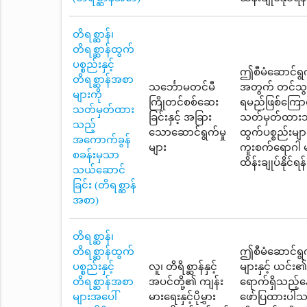
တိရစ္ဆာန်၊
တိရစ္ဆာန်ထွက်
ပစ္စည်းနှင့်
ဤစီမံဆောင်ရွက်
တိရစ္ဆာန်အစာ
သင်္ဘောမတင်မီ
အတွက် တင်သွင်
များကို
ကြိုတင်စစ်ဆေး
ရမည်ဖြစ်ကြောင
သတ်မှတ်ထား
ခြင်းနှင့် အခြား
သတ်မှတ်ထားသည်
သည့်
သောဆောင်ရွက်မှု
ထွက်ပစ္စည်းမျာ
အကောက်ခွန်
များ
ကူးစက်ရောဂါ မ
စခန်းမှသာ
ထိန်းချုပ်နိုင်
သယ်ဆောင်
ခြင်း (တိရစ္ဆာန်
အစာ)
တိရစ္ဆာန်၊
တိရစ္ဆာန်ထွက်
ဤစီမံဆောင်ရွက်မ
ပစ္စည်းနှင့်
လူ၊ တိရိစ္ဆာန်နှင့်
များနှင့် ယင်း၏
တိရစ္ဆာန်အစာ
အပင်တို့၏ ကျန်း
ရောက်ရှိသည့်န
များအပေါ်
မားရေးနှင့်ပိုမွှား
ဖော်ပြထားပါသည