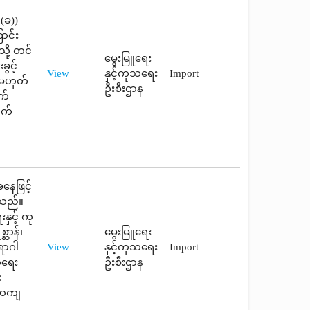
 (ခ))
ာင်း
ို့ တင်
မွေးမြူရေး
ွင့်
View
နှင့်ကုသရေး
Import
ု့မဟုတ်
ဦးစီးဌာန
က်
ွက်
နေဖြင့်
ါသည်။
နှင့် ကု
ဆာန်၊
မွေးမြူရေး
ောဂါ
View
နှင့်ကုသရေး
Import
ာရေး
ဦးစီးဌာန
း
်တကျ