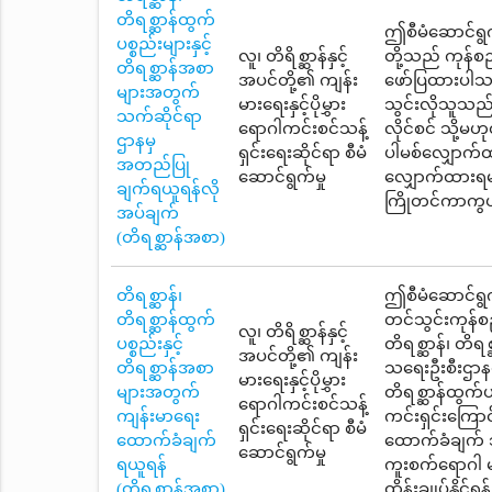
တိရစ္ဆာန်ထွက်
ဤစီမံဆောင်ရွက်မ
ပစ္စည်းများနှင့်
လူ၊ တိရိစ္ဆာန်နှင့်
တို့သည် ကုန်စ
တိရစ္ဆာန်အစာ
အပင်တို့၏ ကျန်း
ဖော်ပြထားပါသည်
များအတွက်
မားရေးနှင့်ပိုမွှား
သွင်းလိုသူသည် ပ
သက်ဆိုင်ရာ
ရောဂါကင်းစင်သန့်
လိုင်စင် သို့မဟ
ဌာနမှ
ရှင်းရေးဆိုင်ရာ စီမံ
ပါမစ်လျှောက်
အတည်ပြု
ဆောင်ရွက်မှု
လျှောက်ထားရမည
ချက်ရယူရန်လို
ကြိုတင်ကာကွယ်ရ
အပ်ချက်
(တိရစ္ဆာန်အစာ)
တိရစ္ဆာန်၊
ဤစီမံဆောင်ရွက်
တိရစ္ဆာန်ထွက်
တင်သွင်းကုန်
လူ၊ တိရိစ္ဆာန်နှင့်
ပစ္စည်းနှင့်
တိရစ္ဆာန်၊ တိရစ
အပင်တို့၏ ကျန်း
တိရစ္ဆာန်အစာ
သရေးဦးစီးဌာနတ
မားရေးနှင့်ပိုမွှား
များအတွက်
တိရစ္ဆာန်ထွက်
ရောဂါကင်းစင်သန့်
ကျန်းမာရေး
ကင်းရှင်းကြောင
ရှင်းရေးဆိုင်ရာ စီမံ
ထောက်ခံချက်
ထောက်ခံချက် သ
ဆောင်ရွက်မှု
ရယူရန်
ကူးစက်ရောဂါ မ
(တိရစ္ဆာန်အစာ)
ထိန်းချုပ်နိုင်