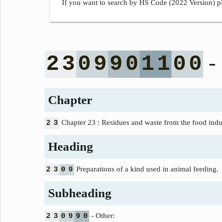
If you want to search by HS Code (2022 Version) pl
- 
2
3
0
9
9
0
1
1
0
0
Chapter
Chapter 23 : Residues and waste from the food indus
2
3
Heading
Preparations of a kind used in animal feeding.
2
3
0
9
Subheading
- Other:
2
3
0
9
9
0