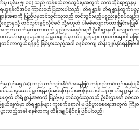
်မှု (ပုဒ်မ ၅၊ ၁၀) သည် ကုန်စည်တင်သွင်းမှုအတွက် သက်ဆိုင်ရာဌာနမှ
ူရန်လိုအပ်ကြောင်းဖော်ပြထားပါသည်။ တိရစ္ဆာန်၊ တိရစ္ဆာန်ထွက်ပစ္စ
္ဆာန်အစာကို ပြည်ပမှတင်သွင်းသူသည် တင်သွင်းမည့်ပစ္စည်းနှင့်စပ်လျဉ်
းရဌာနသို့ တင်သွင်းခွင့်လိုင်စင် သို့မဟုတ် ပါမစ်လျှောက်ထားခြင်းမပြုမ
ိရေးအတွက် သတ်မှတ်ထားသည့် နည်းလမ်းနှင့်အညီ ဦးစီးဌာနသို့ လျှောက်
်မှတ် ရယူရမည်။ ရည်ရွယ်ချက်မှာ တိရစ္ဆာန်များ ကူးစက်ရောဂါ မဖြစ်
တင်ကာကွယ်ရန်နှင့် ဖြစ်ပွားသည့်အခါ စနစ်တကျ ထိန်းချုပ်နိုင်ရန်ဖြစ်
မှု (ပုဒ်မ၅ (ခ)) သည် တင်သွင်းနိုင်ငံအနေဖြင့် ကုန်စည်တင်သွင်းမှုမပြုမ
စစ်ဆေးမှုဆောင်ရွက်ရန်လိုအပ်ကြောင်းဖော်ပြထားပါသည်။ တိရစ္ဆာန်၊ တိရ
ု့မဟုတ် တိရိစ္ဆာန်အစာကို ပြည်ပမှ တင်သွင်းသူသည် ဦးစီးဌာန၏ စစ်ဆေးမ
ရွယ်ချက်မှာ တိရစ္ဆာန်များ ကူးစက်ရောဂါ မဖြစ်ပွားစေရေးအတွက် ကြိ
ြစ်ပွားသည့်အခါ စနစ်တကျ ထိန်းချုပ်နိုင်ရန်ဖြစ်ပါသည်။