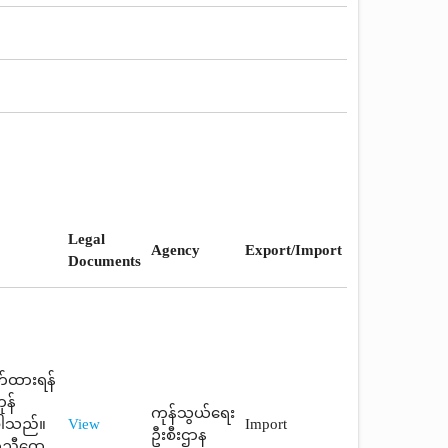
Legal
Agency
Export/Import
Documents
က်ထားရန်
ုန်
ကုန်သွယ်ရေး
်ပါသည်။
View
Import
ဦးစီးဌာန
ာညီထွေ